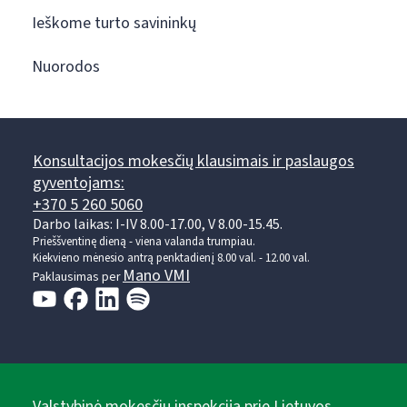
Ieškome turto savininkų
Nuorodos
Konsultacijos mokesčių klausimais ir paslaugos
gyventojams:
+370 5 260 5060
Darbo laikas: I-IV 8.00-17.00, V 8.00-15.45.
Prieššventinę dieną - viena valanda trumpiau.
Kiekvieno mėnesio antrą penktadienį 8.00 val. - 12.00 val.
Mano VMI
Paklausimas per
Valstybinė mokesčių inspekcija prie Lietuvos