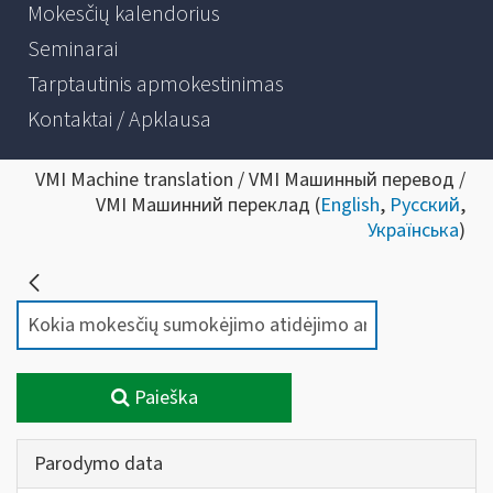
Mokesčių kalendorius
Seminarai
Tarptautinis apmokestinimas
Kontaktai / Apklausa
VMI Machine translation / VMI Машинный перевод /
VMI Машинний переклад (
English
,
Русский
,
Українська
)
Paieška
Parodymo data