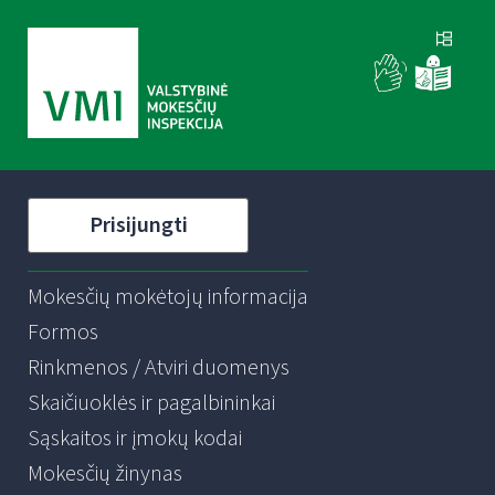
Prisijungti
Mokesčių mokėtojų informacija
Formos
Rinkmenos / Atviri duomenys
Skaičiuoklės ir pagalbininkai
Sąskaitos ir įmokų kodai
Mokesčių žinynas