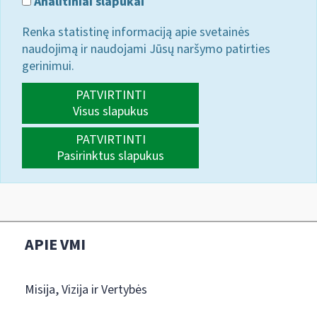
Analitiniai slapukai
Renka statistinę informaciją apie svetainės
naudojimą ir naudojami Jūsų naršymo patirties
gerinimui.
PATVIRTINTI
Visus slapukus
PATVIRTINTI
Pasirinktus slapukus
APIE VMI
Misija, Vizija ir Vertybės