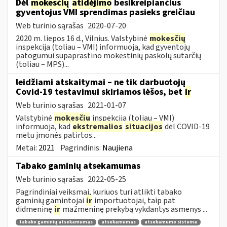
Dėl
mokesčių
atidėjimo
besikreipiančius
gyventojus VMI sprendimas pasieks greičiau
Web turinio sąrašas
2020-07-20
2020 m. liepos 16 d., Vilnius. Valstybinė
mokesčių
inspekcija (toliau – VMI) informuoja, kad gyventojų
patogumui supaprastino mokestinių paskolų sutarčių
(toliau – MPS)...
leidžiami atskaitymai – ne tik darbuotojų
Covid-19 testavimui skiriamos lėšos, bet
ir
Web turinio sąrašas
2021-01-07
Valstybinė
mokesčių
inspekcija (toliau – VMI)
informuoja, kad
ekstremalios
situacijos
dėl COVID-19
metu įmonės patirtos...
Metai:
2021
Pagrindinis:
Naujiena
Tabako gaminių atsekamumas
Web turinio sąrašas
2022-05-25
Pagrindiniai veiksmai, kuriuos turi atlikti tabako
gaminių gamintojai
ir
importuotojai, taip pat
didmeninę
ir
mažmeninę prekybą vykdantys asmenys ...
tabako gaminių atsekamumas
atsekamumas
atsekamumo sistema