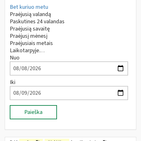
Bet kuriuo metu
Praėjusią valandą
Paskutines 24 valandas
Praėjusią savaitę
Praėjusį mėnesį
Praėjusiais metais
Laikotarpyje…
Nuo
Iki
Paieška