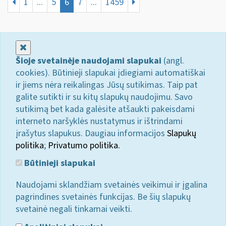
1
...
5
6
7
...
1459
Uždaryti
Šioje svetainėje naudojami slapukai
(angl.
cookies). Būtinieji slapukai įdiegiami automatiškai
ir jiems nėra reikalingas Jūsų sutikimas. Taip pat
galite sutikti ir su kitų slapukų naudojimu. Savo
sutikimą bet kada galėsite atšaukti pakeisdami
interneto naršyklės nustatymus ir ištrindami
įrašytus slapukus. Daugiau informacijos
Slapukų
politika
;
Privatumo politika.
Būtinieji slapukai
Naudojami sklandžiam svetainės veikimui ir įgalina
pagrindines svetainės funkcijas. Be šių slapukų
svetainė negali tinkamai veikti.