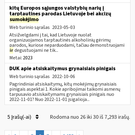
kitų Europos sąjungos valstybių narių į
tarptautines parodas Lietuvoje bei akcizų
sumokėjimo
Web turinio sąrašas
2023-05-03
Atsižvelgdami į tai, kad Lietuvoje nuolat
organizuojamos tarptautinės alkoholinių gėrimų
parodos, kuriose neparduodami, tačiau demonstruojami
ir
degustuojami ne tik...
Metai:
2023
DUK apie atsiskaitymus grynaisiais pinigais
Web turinio sąrašas
2022-10-06
Pagrindiniai atsiskaitymų, kitų mokėjimų grynaisiais
pinigais aspektai 1. Kokie apribojimai taikomi asmenų
tarpusavio atsiskaitymams grynaisiais pinigais nuo
2022-11-01? Nuo 2022-11-01 įsigalioja...
5 Įrašų(-ai)
Rodoma nuo 26 iki 30 iš 7,293 irašų.