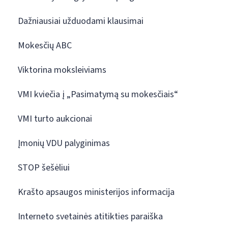
Dažniausiai užduodami klausimai
Mokesčių ABC
Viktorina moksleiviams
VMI kviečia į „Pasimatymą su mokesčiais“
VMI turto aukcionai
Įmonių VDU palyginimas
STOP šešėliui
Krašto apsaugos ministerijos informacija
Interneto svetainės atitikties paraiška