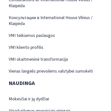
Klaipėda
Консультации в International House Vilnius /
Klaipėda
VMI teikiamos paslaugos
VMI kliento profilis
VMI skaitmeninė transformacija
Vienas langelis prievolėms valstybei sumokėti
NAUDINGA
Mokesčiai ir jų dydžiai
Atsiskaitymas grynaisiais pinigais