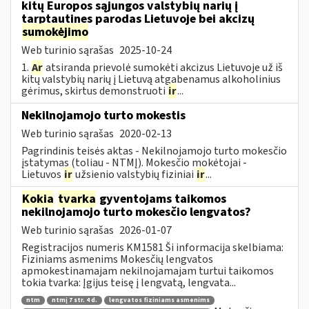
kitų Europos sąjungos valstybių narių į
tarptautines parodas Lietuvoje bei akcizų
sumokėjimo
Web turinio sąrašas
2025-10-24
1.
Ar
atsiranda prievolė sumokėti akcizus Lietuvoje už iš
kitų valstybių narių į Lietuvą atgabenamus alkoholinius
gėrimus, skirtus demonstruoti
ir
...
Nekilnojamojo turto mokestis
Web turinio sąrašas
2020-02-13
Pagrindinis teisės aktas - Nekilnojamojo turto mokesčio
įstatymas (toliau - NTMĮ). Mokesčio mokėtojai -
Lietuvos
ir
užsienio valstybių fiziniai
ir
...
Kokia
tvarka
gyventojams taikomos
nekilnojamojo turto mokesčio lengvatos?
Web turinio sąrašas
2026-01-07
Registracijos numeris KM1581 Ši informacija skelbiama:
Fiziniams asmenims Mokesčių lengvatos
apmokestinamajam nekilnojamajam turtui taikomos
tokia tvarka: Įgijus teisę į lengvatą, lengvata...
ntm
ntmį 7 str. 4 d.
lengvatos fiziniams asmenims