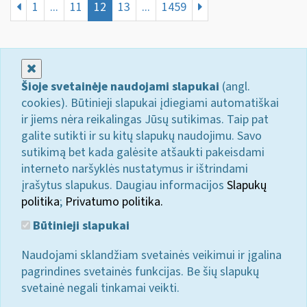
1
...
11
12
13
...
1459
Uždaryti
Šioje svetainėje naudojami slapukai
(angl.
cookies). Būtinieji slapukai įdiegiami automatiškai
ir jiems nėra reikalingas Jūsų sutikimas. Taip pat
galite sutikti ir su kitų slapukų naudojimu. Savo
sutikimą bet kada galėsite atšaukti pakeisdami
interneto naršyklės nustatymus ir ištrindami
įrašytus slapukus. Daugiau informacijos
Slapukų
politika
;
Privatumo politika.
Būtinieji slapukai
Naudojami sklandžiam svetainės veikimui ir įgalina
pagrindines svetainės funkcijas. Be šių slapukų
svetainė negali tinkamai veikti.