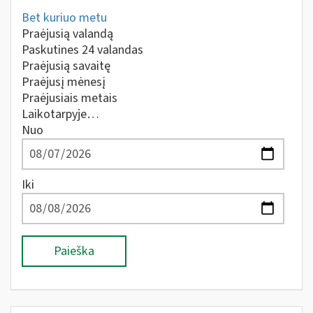
Bet kuriuo metu
Praėjusią valandą
Paskutines 24 valandas
Praėjusią savaitę
Praėjusį mėnesį
Praėjusiais metais
Laikotarpyje…
Nuo
Iki
Paieška