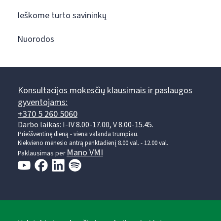
Ieškome turto savininkų
Nuorodos
Konsultacijos mokesčių klausimais ir paslaugos
gyventojams:
+370 5 260 5060
Darbo laikas: I-IV 8.00-17.00, V 8.00-15.45.
Prieššventinę dieną - viena valanda trumpiau.
Kiekvieno mėnesio antrą penktadienį 8.00 val. - 12.00 val.
Mano VMI
Paklausimas per