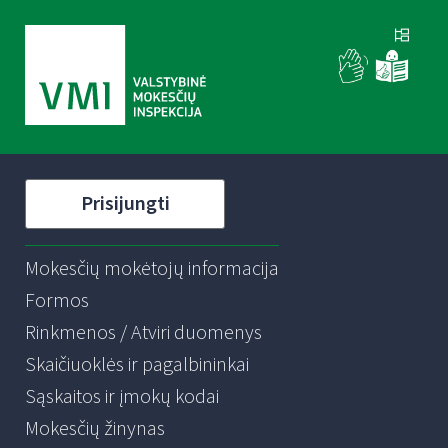
Prisijungti
Mokesčių mokėtojų informacija
Formos
Rinkmenos / Atviri duomenys
Skaičiuoklės ir pagalbininkai
Sąskaitos ir įmokų kodai
Mokesčių žinynas