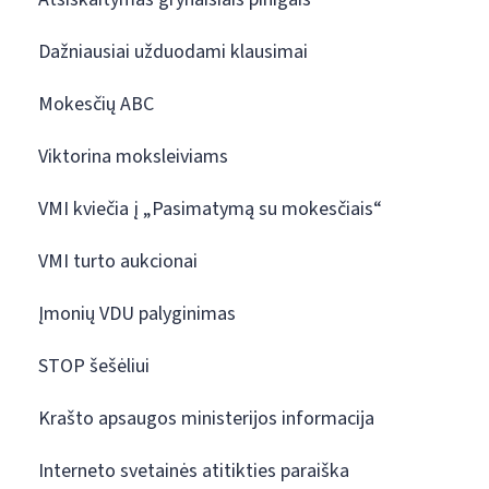
Dažniausiai užduodami klausimai
Mokesčių ABC
Viktorina moksleiviams
VMI kviečia į „Pasimatymą su mokesčiais“
VMI turto aukcionai
Įmonių VDU palyginimas
STOP šešėliui
Krašto apsaugos ministerijos informacija
Interneto svetainės atitikties paraiška