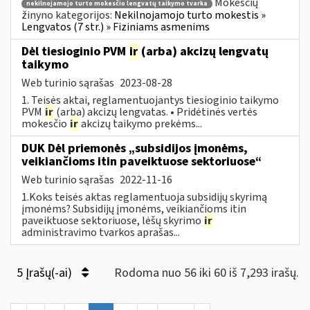
Mokesčių
nekilnojamojo turto mokesčio lengvatų taikymo tvarka
žinyno kategorijos:
Nekilnojamojo turto mokestis »
Lengvatos (7 str.) » Fiziniams asmenims
Dėl tiesioginio PVM
ir
(arba) akcizų lengvatų
taikymo
Web turinio sąrašas
2023-08-28
1. Teisės aktai, reglamentuojantys tiesioginio taikymo
PVM
ir
(arba) akcizų lengvatas. • Pridėtinės vertės
mokesčio
ir
akcizų taikymo prekėms...
DUK Dėl priemonės „subsidijos įmonėms,
veikiančioms itin paveiktuose sektoriuose“
Web turinio sąrašas
2022-11-16
1.Koks teisės aktas reglamentuoja subsidijų skyrimą
įmonėms? Subsidijų įmonėms, veikiančioms itin
paveiktuose sektoriuose, lėšų skyrimo
ir
administravimo tvarkos aprašas...
5 Įrašų(-ai)
Rodoma nuo 56 iki 60 iš 7,293 irašų.