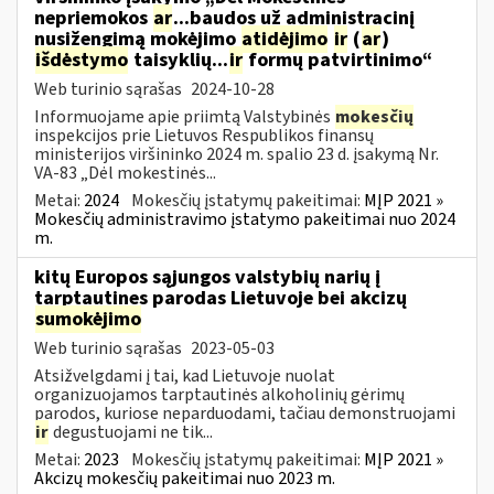
nepriemokos
ar
...baudos už administracinį
nusižengimą mokėjimo
atidėjimo
ir
(
ar
)
išdėstymo
taisyklių...
ir
formų patvirtinimo“
Web turinio sąrašas
2024-10-28
Informuojame apie priimtą Valstybinės
mokesčių
inspekcijos prie Lietuvos Respublikos finansų
ministerijos viršininko 2024 m. spalio 23 d. įsakymą Nr.
VA-83 „Dėl mokestinės...
Metai:
2024
Mokesčių įstatymų pakeitimai:
MĮP 2021 »
Mokesčių administravimo įstatymo pakeitimai nuo 2024
m.
kitų Europos sąjungos valstybių narių į
tarptautines parodas Lietuvoje bei akcizų
sumokėjimo
Web turinio sąrašas
2023-05-03
Atsižvelgdami į tai, kad Lietuvoje nuolat
organizuojamos tarptautinės alkoholinių gėrimų
parodos, kuriose neparduodami, tačiau demonstruojami
ir
degustuojami ne tik...
Metai:
2023
Mokesčių įstatymų pakeitimai:
MĮP 2021 »
Akcizų mokesčių pakeitimai nuo 2023 m.