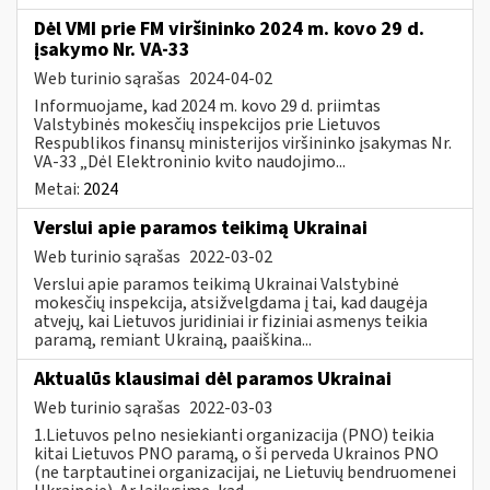
Dėl VMI prie FM viršininko 2024 m. kovo 29 d.
įsakymo Nr. VA-33
Web turinio sąrašas
2024-04-02
Informuojame, kad 2024 m. kovo 29 d. priimtas
Valstybinės mokesčių inspekcijos prie Lietuvos
Respublikos finansų ministerijos viršininko įsakymas Nr.
VA-33 „Dėl Elektroninio kvito naudojimo...
Metai:
2024
Verslui apie paramos teikimą Ukrainai
Web turinio sąrašas
2022-03-02
Verslui apie paramos teikimą Ukrainai Valstybinė
mokesčių inspekcija, atsižvelgdama į tai, kad daugėja
atvejų, kai Lietuvos juridiniai ir fiziniai asmenys teikia
paramą, remiant Ukrainą, paaiškina...
Aktualūs klausimai dėl paramos Ukrainai
Web turinio sąrašas
2022-03-03
1.Lietuvos pelno nesiekianti organizacija (PNO) teikia
kitai Lietuvos PNO paramą, o ši perveda Ukrainos PNO
(ne tarptautinei organizacijai, ne Lietuvių bendruomenei