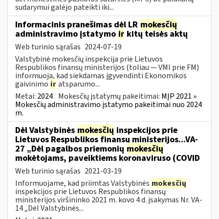
sudarymui galėjo pateikti iki...
Informacinis pranešimas dėl LR
mokesčių
administravimo įstatymo
ir
kitų teisės aktų
Web turinio sąrašas
2024-07-19
Valstybinė mokesčių inspekcija prie Lietuvos
Respublikos finansų ministerijos (toliau — VMI prie FM)
informuoja, kad siekdamas įgyvendinti Ekonomikos
gaivinimo
ir
atsparumo...
Metai:
2024
Mokesčių įstatymų pakeitimai:
MĮP 2021 »
Mokesčių administravimo įstatymo pakeitimai nuo 2024
m.
Dėl Valstybinės
mokesčių
inspekcijos prie
Lietuvos Respublikos finansų ministerijos...VA-
27 „Dėl pagalbos priemonių
mokesčių
mokėtojams, paveiktiems koronaviruso (COVID
Web turinio sąrašas
2021-03-19
Informuojame, kad priimtas Valstybinės
mokesčių
inspekcijos prie Lietuvos Respublikos finansų
ministerijos viršininko 2021 m. kovo 4 d. įsakymas Nr. VA-
14 „Dėl Valstybinės...