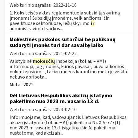
Web turinio sąrašas
2022-11-16
1. Koks teisės aktas reglamentuoja subsidijų skyrimą
įmonėms? Subsidijų įmonėms, veikiančioms itin
paveiktuose sektoriuose, lėšų skyrimo
ir
administravimo tvarkos...
Mokestinės paskolos sutarčiai be palūkanų
sudaryti įmonės turi dar savaitę laiko
Web turinio sąrašas
2021-02-22
Valstybinė
mokesčių
inspekcija (toliau – VMI)
informuoja, jog įmonės, kurios pavasarį buvo laikomos
nukentėjusiomis, tačiau rudens karantino metu jų veikla
nebuvo apribota...
Metai:
2021
Dėl Lietuvos Respublikos akcizų įstatymo
pakeitimo nuo 2023 m. vasario 13 d.
Web turinio sąrašas
2023-02-10
Informuojame, kad, vadovaujantis Lietuvos Respublikos
akcizų įstatymo (toliau − AĮ) pakeitimu Nr. XIV-777[1],
nuo 2023 m. vasario 13 d. įsigalioja šie AĮ pakeitimai:
nustatoma, kad akcizais...