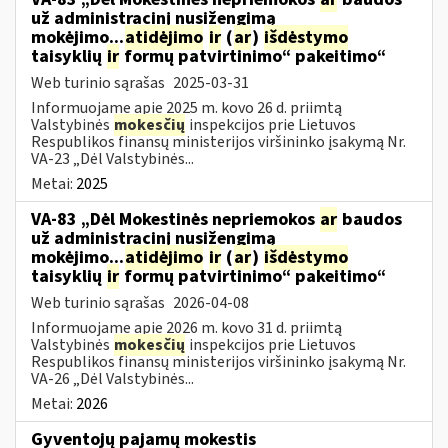
už administracinį nusižengimą
mokėjimo...
atidėjimo
ir
(
ar
)
išdėstymo
taisyklių
ir
formų patvirtinimo“ pakeitimo“
Web turinio sąrašas
2025-03-31
Informuojame apie 2025 m. kovo 26 d. priimtą
Valstybinės
mokesčių
inspekcijos prie Lietuvos
Respublikos finansų ministerijos viršininko įsakymą Nr.
VA-23 „Dėl Valstybinės...
Metai:
2025
VA-83 „Dėl Mokestinės nepriemokos
ar
baudos
už administracinį nusižengimą
mokėjimo...
atidėjimo
ir
(
ar
)
išdėstymo
taisyklių
ir
formų patvirtinimo“ pakeitimo“
Web turinio sąrašas
2026-04-08
Informuojame apie 2026 m. kovo 31 d. priimtą
Valstybinės
mokesčių
inspekcijos prie Lietuvos
Respublikos finansų ministerijos viršininko įsakymą Nr.
VA-26 „Dėl Valstybinės...
Metai:
2026
Gyventojų pajamų mokestis