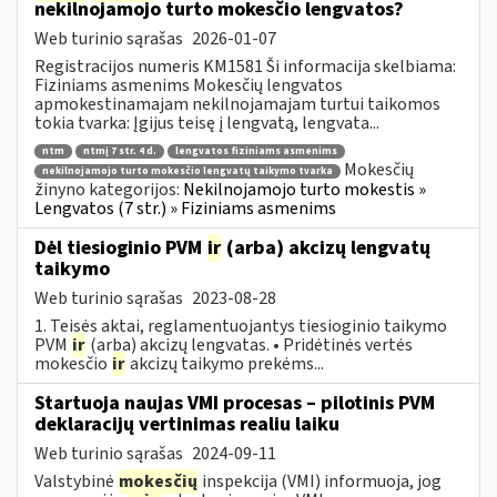
nekilnojamojo turto mokesčio lengvatos?
Web turinio sąrašas
2026-01-07
Registracijos numeris KM1581 Ši informacija skelbiama:
Fiziniams asmenims Mokesčių lengvatos
apmokestinamajam nekilnojamajam turtui taikomos
tokia tvarka: Įgijus teisę į lengvatą, lengvata...
ntm
ntmį 7 str. 4 d.
lengvatos fiziniams asmenims
Mokesčių
nekilnojamojo turto mokesčio lengvatų taikymo tvarka
žinyno kategorijos:
Nekilnojamojo turto mokestis »
Lengvatos (7 str.) » Fiziniams asmenims
Dėl tiesioginio PVM
ir
(arba) akcizų lengvatų
taikymo
Web turinio sąrašas
2023-08-28
1. Teisės aktai, reglamentuojantys tiesioginio taikymo
PVM
ir
(arba) akcizų lengvatas. • Pridėtinės vertės
mokesčio
ir
akcizų taikymo prekėms...
Startuoja naujas VMI procesas – pilotinis PVM
deklaracijų vertinimas realiu laiku
Web turinio sąrašas
2024-09-11
Valstybinė
mokesčių
inspekcija (VMI) informuoja, jog