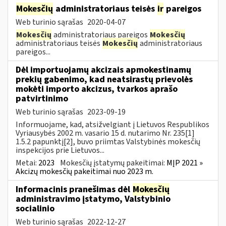
Mokesčių
administratoriaus teisės
ir
pareigos
Web turinio sąrašas
2020-04-07
Mokesčių
administratoriaus pareigos
Mokesčių
administratoriaus teisės
Mokesčių
administratoriaus
pareigos...
Dėl importuojamų akcizais apmokestinamų
prekių gabenimo, kad neatsirastų prievolės
mokėti importo akcizus, tvarkos aprašo
patvirtinimo
Web turinio sąrašas
2023-09-19
Informuojame, kad, atsižvelgiant į Lietuvos Respublikos
Vyriausybės 2002 m. vasario 15 d. nutarimo Nr. 235[1]
1.5.2 papunktį[2], buvo priimtas Valstybinės mokesčių
inspekcijos prie Lietuvos...
Metai:
2023
Mokesčių įstatymų pakeitimai:
MĮP 2021 »
Akcizų mokesčių pakeitimai nuo 2023 m.
Informacinis pranešimas dėl
Mokesčių
administravimo įstatymo, Valstybinio
socialinio
Web turinio sąrašas
2022-12-27