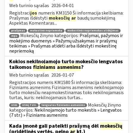
Web turinio sąrašas
2026-04-01
Registraci
jos
numeris KM3150 Ši informacija skelbiama:
Prašymas išdėstyti
mokesčių
ar
baudų sumokėjimą
Aspektas Komentaras...
prašymas
mokestinė nepriemoka
mokestinės nepriemokos atidėjimas
Mokesčių žinyno kategorijos:
Prašymai, pažymos ir
mps
mokėjimo duomenys » Pažymų užsakymas ir prašymų
teikimas » Prašymas atidėti arba išdėstyti mokestinę
nepriemoką
Kokios nekilnojamojo turto mokesčio lengvatos
taikomos
fiziniams
asmenims
?
Web turinio sąrašas
2026-01-07
Registracijos numeris KM1580 Ši informacija skelbiama:
Fiziniams asmenims Fiziniams asmenims nekilnojamojo
turto mokesčiu neapmokestinamas toks nekilnojamasis
turtas, kuris: nekilnojamasis turtas...
Mokesčių žinyno
ntm
ntmį 7 str.
lengvatos fiziniams asmenims
kategorijos:
Nekilnojamojo turto mokestis » Lengvatos
(7 str.) » Fiziniams asmenims
Kada įmonė gali pateikti prašymą dėl
mokesčių
(pridėtinės vertės, pelno
ar
kt.)