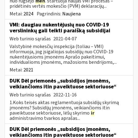
nuo rugsėjo
mėn
. startuoja naujas VMI procesas –
pridėtinės vertės mokesčio (PVM) deklaracijų...
Metai:
2024
Pagrindinis:
Naujiena
VMI: daugiau nukentėjusių nuo COVID-19
verslininkų gali teikti paraišką subsidijai
Web turinio sąrašas
2021-04-07
Valstybinė mokesčių inspekcija (toliau – VMI)
informuoja, jog įsigaliojus subsidijų nuo COVID-19
nukentėjusioms įmonėms Aprašo pakeitimui,
individualioms įmonėms, mažosioms bendrijoms,...
Metai:
2021
DUK Dėl priemonės „subsidijos įmonėms,
veikiančioms itin paveiktuose sektoriuose“
Web turinio sąrašas
2022-11-16
1.Koks teisės aktas reglamentuoja subsidijų skyrimą
įmonėms? Subsidijų įmonėms, veikiančioms itin
paveiktuose sektoriuose, lėšų skyrimo
ir
administravimo tvarkos aprašas...
DUK Dėl priemonės „subsidijos įmonėms,
veikiančioms itin paveiktuose sektoriuose“