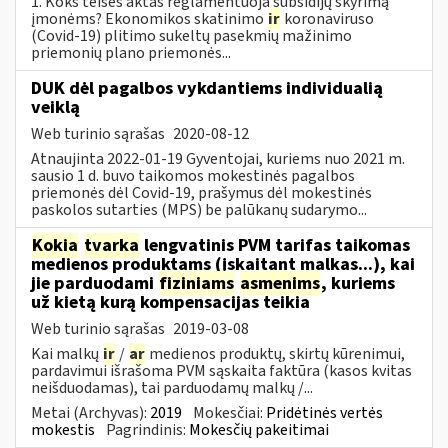
1. Koks teisės aktas reglamentuoja subsidijų skyrimą
įmonėms? Ekonomikos skatinimo
ir
koronaviruso
(Covid-19) plitimo sukeltų pasekmių mažinimo
priemonių plano priemonės...
DUK dėl pagalbos vykdantiems individualią
veiklą
Web turinio sąrašas
2020-08-12
Atnaujinta 2022-01-19 Gyventojai, kuriems nuo 2021 m.
sausio 1 d. buvo taikomos mokestinės pagalbos
priemonės dėl Covid-19, prašymus dėl mokestinės
paskolos sutarties (MPS) be palūkanų sudarymo...
Kokia
tvarka
lengvatinis PVM tarifas taikomas
medienos produktams (įskaitant malkas...), kai
jie parduodami
fiziniams
asmenims
, kuriems
už kietą kurą kompensacijas teikia
Web turinio sąrašas
2019-03-08
Kai malkų
ir
/
ar
medienos produktų, skirtų kūrenimui,
pardavimui išrašoma PVM sąskaita faktūra (kasos kvitas
neišduodamas), tai parduodamų malkų /...
Metai (Archyvas):
2019
Mokesčiai:
Pridėtinės vertės
mokestis
Pagrindinis:
Mokesčių pakeitimai