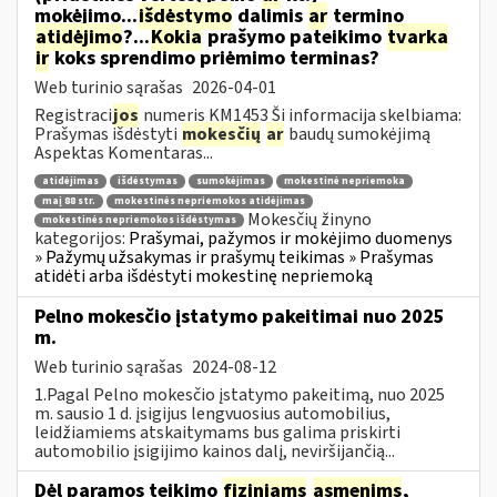
mokėjimo...
išdėstymo
dalimis
ar
termino
atidėjimo
?...
Kokia
prašymo pateikimo
tvarka
ir
koks sprendimo priėmimo terminas?
Web turinio sąrašas
2026-04-01
Registraci
jos
numeris KM1453 Ši informacija skelbiama:
Prašymas išdėstyti
mokesčių
ar
baudų sumokėjimą
Aspektas Komentaras...
atidėjimas
išdėstymas
sumokėjimas
mokestinė nepriemoka
maį 88 str.
mokestinės nepriemokos atidėjimas
Mokesčių žinyno
mokestinės nepriemokos išdėstymas
kategorijos:
Prašymai, pažymos ir mokėjimo duomenys
» Pažymų užsakymas ir prašymų teikimas » Prašymas
atidėti arba išdėstyti mokestinę nepriemoką
Pelno mokesčio įstatymo pakeitimai nuo 2025
m.
Web turinio sąrašas
2024-08-12
1.Pagal Pelno mokesčio įstatymo pakeitimą, nuo 2025
m. sausio 1 d. įsigijus lengvuosius automobilius,
leidžiamiems atskaitymams bus galima priskirti
automobilio įsigijimo kainos dalį, neviršijančią...
Dėl paramos teikimo
fiziniams
asmenims
,