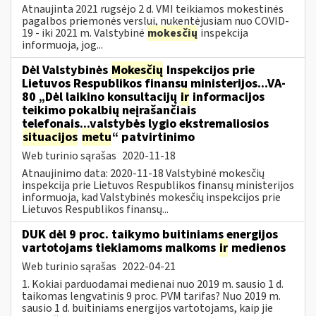
Atnaujinta 2021 rugsėjo 2 d. VMI teikiamos mokestinės
pagalbos priemonės verslui, nukentėjusiam nuo COVID-
19 - iki 2021 m. Valstybinė
mokesčių
inspekcija
informuoja, jog...
Dėl Valstybinės
Mokesčių
Inspekcijos prie
Lietuvos Respublikos finansų ministerijos...VA-
80 „Dėl laikino konsultacijų
ir
informacijos
teikimo pokalbių neįrašančiais
telefonais...valstybės lygio ekstremaliosios
situacijos
metu
“ patvirtinimo
Web turinio sąrašas
2020-11-18
Atnaujinimo data: 2020-11-18 Valstybinė mokesčių
inspekcija prie Lietuvos Respublikos finansų ministerijos
informuoja, kad Valstybinės mokesčių inspekcijos prie
Lietuvos Respublikos finansų...
DUK dėl 9 proc. taikymo buitiniams energijos
vartotojams tiekiamoms malkoms
ir
medienos
Web turinio sąrašas
2022-04-21
1. Kokiai parduodamai medienai nuo 2019 m. sausio 1 d.
taikomas lengvatinis 9 proc. PVM tarifas? Nuo 2019 m.
sausio 1 d. buitiniams energijos vartotojams, kaip jie