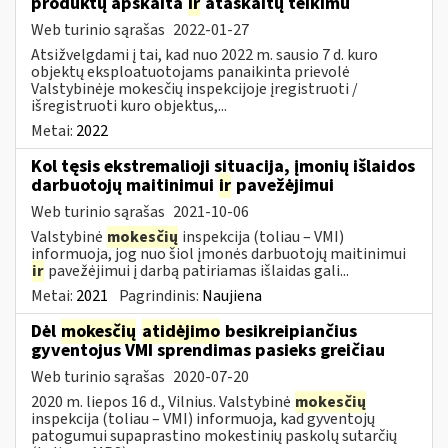
produktų apskaita
ir
ataskaitų teikimu
Web turinio sąrašas
2022-01-27
Atsižvelgdami į tai, kad nuo 2022 m. sausio 7 d. kuro
objektų eksploatuotojams panaikinta prievolė
Valstybinėje mokesčių inspekcijoje įregistruoti /
išregistruoti kuro objektus,...
Metai:
2022
Kol tęsis ekstremalioji situacija, įmonių išlaidos
darbuotojų maitinimui
ir
pavežėjimui
Web turinio sąrašas
2021-10-06
Valstybinė
mokesčių
inspekcija (toliau – VMI)
informuoja, jog nuo šiol įmonės darbuotojų maitinimui
ir
pavežėjimui į darbą patiriamas išlaidas gali...
Metai:
2021
Pagrindinis:
Naujiena
Dėl
mokesčių
atidėjimo
besikreipiančius
gyventojus VMI sprendimas pasieks greičiau
Web turinio sąrašas
2020-07-20
2020 m. liepos 16 d., Vilnius. Valstybinė
mokesčių
inspekcija (toliau – VMI) informuoja, kad gyventojų
patogumui supaprastino mokestinių paskolų sutarčių