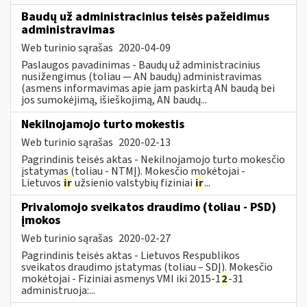
Baudų už administracinius teisės pažeidimus
administravimas
Web turinio sąrašas
2020-04-09
Paslaugos pavadinimas - Baudų už administracinius
nusižengimus (toliau — AN baudų) administravimas
(asmens informavimas apie jam paskirtą AN baudą bei
jos sumokėjimą, išieškojimą, AN baudų...
Nekilnojamojo turto mokestis
Web turinio sąrašas
2020-02-13
Pagrindinis teisės aktas - Nekilnojamojo turto mokesčio
įstatymas (toliau - NTMĮ). Mokesčio mokėtojai -
Lietuvos
ir
užsienio valstybių fiziniai
ir
...
Privalomojo sveikatos draudimo (toliau - PSD)
įmokos
Web turinio sąrašas
2020-02-27
Pagrindinis teisės aktas - Lietuvos Respublikos
sveikatos draudimo įstatymas (toliau – SDĮ). Mokesčio
mokėtojai - Fiziniai asmenys VMI iki 2015-1
2
-31
administruoja:...