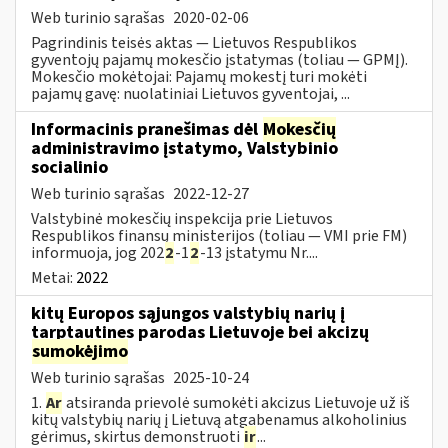
Web turinio sąrašas
2020-02-06
Pagrindinis teisės aktas — Lietuvos Respublikos
gyventojų pajamų mokesčio įstatymas (toliau — GPMĮ).
Mokesčio mokėtojai: Pajamų mokestį turi mokėti
pajamų gavę: nuolatiniai Lietuvos gyventojai, ...
Informacinis pranešimas dėl
Mokesčių
administravimo įstatymo, Valstybinio
socialinio
Web turinio sąrašas
2022-12-27
Valstybinė mokesčių inspekcija prie Lietuvos
Respublikos finansų ministerijos (toliau — VMI prie FM)
informuoja, jog 202
2
-1
2
-13 įstatymu Nr....
Metai:
2022
kitų Europos sąjungos valstybių narių į
tarptautines parodas Lietuvoje bei akcizų
sumokėjimo
Web turinio sąrašas
2025-10-24
1.
Ar
atsiranda prievolė sumokėti akcizus Lietuvoje už iš
kitų valstybių narių į Lietuvą atgabenamus alkoholinius
gėrimus, skirtus demonstruoti
ir
...