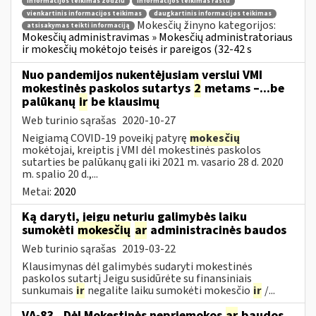
informacijos teikimas žodžiu
informacijos teikimas raštu
vienkartinis informacijos teikimas
daugkartinis informacijos teikimas
Mokesčių žinyno kategorijos:
atsisakymas teikti informaciją
Mokesčių administravimas » Mokesčių administratoriaus
ir mokesčių mokėtojo teisės ir pareigos (32-42 s
Nuo pandemijos nukentėjusiam verslui VMI
mokestinės paskolos sutartys
2
metams –...be
palūkanų
ir
be klausimų
Web turinio sąrašas
2020-10-27
Neigiamą COVID-19 poveikį patyrę
mokesčių
mokėtojai, kreiptis į VMI dėl mokestinės paskolos
sutarties be palūkanų gali iki 2021 m. vasario 28 d. 2020
m. spalio 20 d.,...
Metai:
2020
Ką daryti, jeigu neturiu galimybės laiku
sumokėti
mokesčių
ar
administracinės baudos
Web turinio sąrašas
2019-03-22
Klausimynas dėl galimybės sudaryti mokestinės
paskolos sutartį Jeigu susidūrėte su finansiniais
sunkumais
ir
negalite laiku sumokėti mokesčio
ir
/...
VA-83 „Dėl Mokestinės nepriemokos
ar
baudos