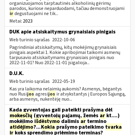
organizuojamos tarptautinės alkoholinių gėrimų
parodos, kuriose neparduodami, tačiau demonstruojami
ir
degustuojami ne tik...
Metai:
2023
DUK apie atsiskaitymus grynaisiais pinigais
Web turinio sąrašas
2022-10-06
Pagrindiniai atsiskaitymų, kitų mokėjimų grynaisiais
pinigais aspektai 1. Kokie apribojimai taikomi asmenų
tarpusavio atsiskaitymams grynaisiais pinigais nuo
2022-11-01? Nuo 2022-11-01 įsigalioja...
D.U.K.
Web turinio sąrašas
2022-05-19
Kas yra laikoma nelaimių aukomis? Asmenys, bėgantys
nuo Rusi
jos
agresi
jos
ir atvykstantys į Europos Sąjungą,
arba asmenys, nukentėję nuo...
Kada gyventojas gali pateikti prašymą dėl
mokesčių
(gyventojų pajamų, žemės
ar
kt....)
mokėjimo
išdėstymo
dalimis
ar
termino
atidėjimo
?...
Kokia
prašymo pateikimo
tvarka
ir
koks sprendimo priėmimo terminas?