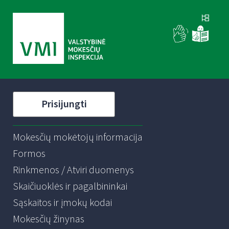
Prisijungti
Mokesčių mokėtojų informacija
Formos
Rinkmenos / Atviri duomenys
Skaičiuoklės ir pagalbininkai
Sąskaitos ir įmokų kodai
Mokesčių žinynas