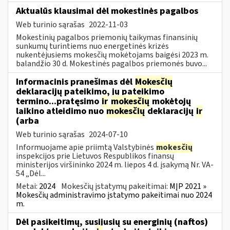
Aktualūs klausimai dėl mokestinės pagalbos
Web turinio sąrašas
2022-11-03
Mokestinių pagalbos priemonių taikymas finansinių
sunkumų turintiems nuo energetinės krizės
nukentėjusiems mokesčių mokėtojams baigėsi 2023 m.
balandžio 30 d. Mokestinės pagalbos priemonės buvo...
Informacinis pranešimas dėl
Mokesčių
deklaracijų pateikimo, jų pateikimo
termino...pratęsimo
ir
mokesčių
mokėtojų
laikino atleidimo nuo
mokesčių
deklaracijų
ir
(arba
Web turinio sąrašas
2024-07-10
Informuojame apie priimtą Valstybinės
mokesčių
inspekcijos prie Lietuvos Respublikos finansų
ministerijos viršininko 2024 m. liepos 4 d. įsakymą Nr. VA-
54 „Dėl...
Metai:
2024
Mokesčių įstatymų pakeitimai:
MĮP 2021 »
Mokesčių administravimo įstatymo pakeitimai nuo 2024
m.
Dėl pasikeitimų, susijusių su energinių (naftos)