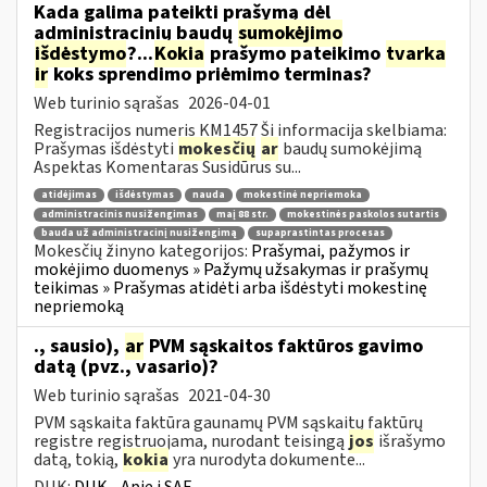
Kada galima pateikti prašymą dėl
administracinių baudų
sumokėjimo
išdėstymo
?...
Kokia
prašymo pateikimo
tvarka
ir
koks sprendimo priėmimo terminas?
Web turinio sąrašas
2026-04-01
Registracijos numeris KM1457 Ši informacija skelbiama:
Prašymas išdėstyti
mokesčių
ar
baudų sumokėjimą
Aspektas Komentaras Susidūrus su...
atidėjimas
išdėstymas
nauda
mokestinė nepriemoka
administracinis nusižengimas
maį 88 str.
mokestinės paskolos sutartis
bauda už administracinį nusižengimą
supaprastintas procesas
Mokesčių žinyno kategorijos:
Prašymai, pažymos ir
mokėjimo duomenys » Pažymų užsakymas ir prašymų
teikimas » Prašymas atidėti arba išdėstyti mokestinę
nepriemoką
., sausio),
ar
PVM sąskaitos faktūros gavimo
datą (pvz., vasario)?
Web turinio sąrašas
2021-04-30
PVM sąskaita faktūra gaunamų PVM sąskaitų faktūrų
registre registruojama, nurodant teisingą
jos
išrašymo
datą, tokią,
kokia
yra nurodyta dokumente...
DUK:
DUK - Apie i.SAF