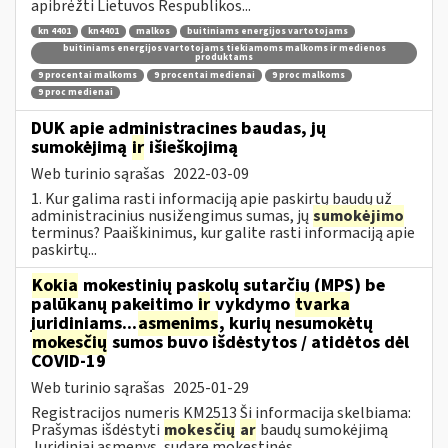
apibrėžti Lietuvos Respublikos...
kn 4401
kn4401
malkos
buitiniams energijos vartotojams
buitiniams energijos vartotojams tiekiamoms malkoms ir medienos
produktams
9 procentai malkoms
9 procentai medienai
9 proc malkoms
9 proc medienai
DUK apie administracines baudas, jų
sumokėjimą
ir
išieškojimą
Web turinio sąrašas
2022-03-09
1. Kur galima rasti informaciją apie paskirtų baudų už
administracinius nusižengimus sumas, jų
sumokėjimo
terminus? Paaiškinimus, kur galite rasti informaciją apie
paskirtų...
Kokia
mokestinių paskolų sutarčių (MPS) be
palūkanų pakeitimo
ir
vykdymo
tvarka
juridiniams...
asmenims
, kurių nesumokėtų
mokesčių
sumos buvo išdėstytos / atidėtos dėl
COVID-19
Web turinio sąrašas
2025-01-29
Registracijos numeris KM2513 Ši informacija skelbiama:
Prašymas išdėstyti
mokesčių
ar
baudų sumokėjimą
Juridiniai asmenys, sudarę mokestinės...