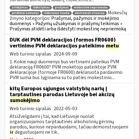
atidėjimas
išdėstymas
prašymai
mokestinė nepriemoka
Mokesčių
juridiniai asmenys
išdėstymo tvarka
ekstremali situacija
žinyno kategorijos:
Prašymai, pažymos ir mokėjimo
duomenys » Pažymų užsakymas ir prašymų teikimas »
Prašymas atidėti arba išdėstyti mokestinę nepriemoką
DUK dėl PVM deklaracijos (formos FR0600)
vertinimo PVM deklaracijos pateikimo
metu
Web turinio sąrašas
2024-09-09
1. Kokie nauji duomenys bus vertinami pateikus PVM
deklaraciją FR0600? PVM mokėtojo pateiktoje PVM
deklaracijoje (formoje FR0600) deklaruota pardavimo
PVM suma bus lyginama su to paties mokestinio...
kitų Europos sąjungos valstybių narių į
tarptautines parodas Lietuvoje bei akcizų
sumokėjimo
Web turinio sąrašas
2022-05-03
Atsižvelgdami į tai, kad Lietuvoje nuolat
organizuojamos tarptautinės alkoholinių gėrimų
parodos, kuriose neparduodami, tačiau demonstruojami
ir
degustuojami ne tik...