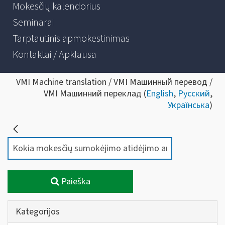
Mokesčių kalendorius
Seminarai
Tarptautinis apmokestinimas
Kontaktai / Apklausa
VMI Machine translation / VMI Машинный перевод /
VMI Машинний переклад (
English
,
Русский
,
Українська
)
Paieška
Kategorijos