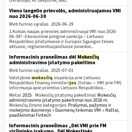
Ukrainoje). Ar laikysime, kad...
Vieno langelio prievolės, administruojamos VMI
nuo 2026-06-30
Web turinio sąrašas
2026-06-29
1.Kokias naujas prievoles administruoja VMI nuo 2026-
06-30? -Ekonominė piniginė sankcija – Lietuvos
Respublikos įstatymuose ir Europos Sąjungos teisės
aktuose, reglamentuojančiuose poveikio...
Informacinis pranešimas dėl
Mokesčių
administravimo įstatymo pakeitimo
Web turinio sąrašas
2025-07-01
Valstybinė
mokesčių
inspekcija prie Lietuvos
Respublikos finansų ministeri
jos
(toliau — VMI prie FM)
informuoja apie priimtus Lietuvos Respublikos...
Metai:
2025
Mokesčių įstatymų pakeitimai:
Mokesčių
administravimo įstatymo pakeitimai nuo 2026 m.
Mokesčių žinyno kategorijos:
Prašymai, pažymos ir
mokėjimo duomenys » Duomenų teikimas VMI » Raštai,
paaiškinimai Fintech
Informacinis pranešimas „Dėl VMI prie FM
viršininko įsakymo „Dėl Mokestinės