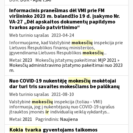
Informacinis pranešimas dėl VMI prie FM
viršininko 2023 m. balandžio 19 d. įsakymo Nr.
VA-27 „Dėl apskaitos dokumentų papildymo
tvarkos aprašo patvirtinimo“
Web turinio sąrašas
2023-04-24
Informuojame, kad Valstybinė
mokesčių
inspekcija prie
Lietuvos Respublikos finansų ministerijos,
įgyvendinama Lietuvos Respublikos
mokesčių
...
Metai:
2023
Mokesčių įstatymų pakeitimai:
MĮP 2021 »
Mokesčių administravimo įstatymo pakeitimai nuo 2023
m.
Nuo COVID-19 nukentėję
mokesčių
mokėtojai
dar turi tris savaites mokesčiams be palūkanų
Web turinio sąrašas
2021-08-10
Valstybinė
mokesčių
inspekcija (toliau – VMI)
informuoja, jog į nukentėjusių nuo COVID-19 sąrašus
įtrauktos įmonės
ir
individualią veiklą vykdantys...
Metai:
2021
Pagrindinis:
Naujiena
Kokia
tvarka
gyventojams taikomos