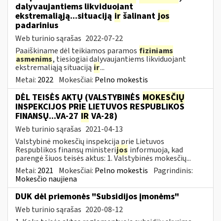
dalyvaujantiems likviduojant
ekstremaliąją...situaciją
ir
šalinant
jos
padarinius
Web turinio sąrašas
2022-07-22
Paaiškiname dėl teikiamos paramos
fiziniams
asmenims
, tiesiogiai dalyvaujantiems likviduojant
ekstremaliąją situaciją
ir
...
Metai:
2022
Mokesčiai:
Pelno mokestis
DĖL TEISĖS AKTŲ (VALSTYBINĖS
MOKESČIŲ
INSPEKCIJOS PRIE LIETUVOS RESPUBLIKOS
FINANSŲ...VA-27
IR
VA-28)
Web turinio sąrašas
2021-04-13
Valstybinė mokesčių inspekcija prie Lietuvos
Respublikos finansų ministeri
jos
informuoja, kad
parengė šiuos teisės aktus: 1. Valstybinės mokesčių...
Metai:
2021
Mokesčiai:
Pelno mokestis
Pagrindinis:
Mokesčio naujiena
DUK dėl priemonės "Subsidijos įmonėms"
Web turinio sąrašas
2020-08-12