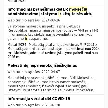
Metai:
2021
Informacinis pranešimas dėl LR
mokesčių
administravimo įstatymo
ir
kitų teisės aktų
Web turinio sąrašas
2024-08-26
Valstybinė mokesčių inspekcija prie Lietuvos
Respublikos finansų ministerijos (toliau — VMI prie FM)
informuoja, kad siekdamas įgyvendinti Ekonomikos
gaivinimo
ir
atsparumo...
Metai:
2024
Mokesčių įstatymų pakeitimai:
MĮP 2021 »
Mokesčių administravimo įstatymo pakeitimai nuo 2024
m.
Mokesčių administravimo įstatymo pakeitimai nuo
2026 m.
Mokestinių nepriemokų išieškojimas
Web turinio sąrašas
2020-04-07
Mokestinių nepriemokų išieškojimas - VMI Mokestinių
nepriemokų išieškojimas Ne visuomet mokesčių
mokėtojas (mokestį išskaičiuojantis asmuo) gali
įstatymų nustatytais terminais sumokėti mokesčius...
Informacija verslui dėl COVID-19
Web turinio sąrašas
2020-07-20