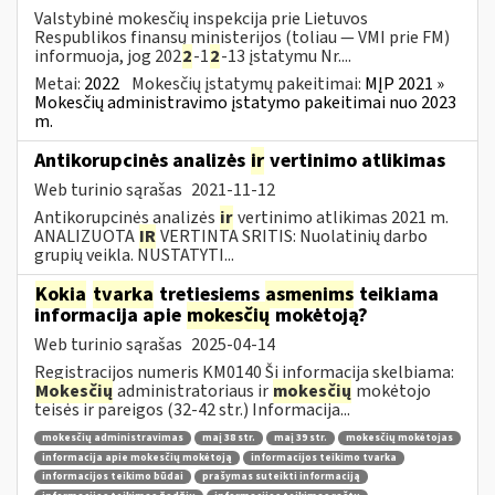
Valstybinė mokesčių inspekcija prie Lietuvos
Respublikos finansų ministerijos (toliau — VMI prie FM)
informuoja, jog 202
2
-1
2
-13 įstatymu Nr....
Metai:
2022
Mokesčių įstatymų pakeitimai:
MĮP 2021 »
Mokesčių administravimo įstatymo pakeitimai nuo 2023
m.
Antikorupcinės analizės
ir
vertinimo atlikimas
Web turinio sąrašas
2021-11-12
Antikorupcinės analizės
ir
vertinimo atlikimas 2021 m.
ANALIZUOTA
IR
VERTINTA SRITIS: Nuolatinių darbo
grupių veikla. NUSTATYTI...
Kokia
tvarka
tretiesiems
asmenims
teikiama
informacija apie
mokesčių
mokėtoją?
Web turinio sąrašas
2025-04-14
Registracijos numeris KM0140 Ši informacija skelbiama:
Mokesčių
administratoriaus ir
mokesčių
mokėtojo
teisės ir pareigos (32-42 str.) Informacija...
mokesčių administravimas
maį 38 str.
maį 39 str.
mokesčių mokėtojas
informacija apie mokesčių mokėtoją
informacijos teikimo tvarka
informacijos teikimo būdai
prašymas suteikti informaciją