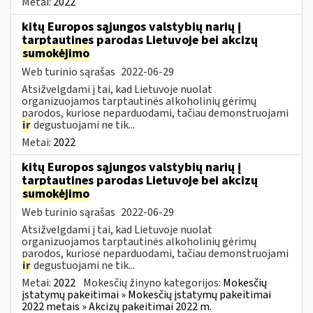
Metai:
2022
kitų Europos sąjungos valstybių narių į
tarptautines parodas Lietuvoje bei akcizų
sumokėjimo
Web turinio sąrašas
2022-06-29
Atsižvelgdami į tai, kad Lietuvoje nuolat
organizuojamos tarptautinės alkoholinių gėrimų
parodos, kuriose neparduodami, tačiau demonstruojami
ir
degustuojami ne tik...
Metai:
2022
kitų Europos sąjungos valstybių narių į
tarptautines parodas Lietuvoje bei akcizų
sumokėjimo
Web turinio sąrašas
2022-06-29
Atsižvelgdami į tai, kad Lietuvoje nuolat
organizuojamos tarptautinės alkoholinių gėrimų
parodos, kuriose neparduodami, tačiau demonstruojami
ir
degustuojami ne tik...
Metai:
2022
Mokesčių žinyno kategorijos:
Mokesčių
įstatymų pakeitimai » Mokesčių įstatymų pakeitimai
2022 metais » Akcizų pakeitimai 2022 m.