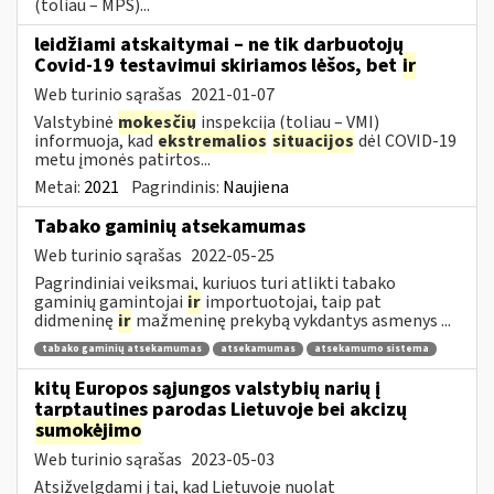
(toliau – MPS)...
leidžiami atskaitymai – ne tik darbuotojų
Covid-19 testavimui skiriamos lėšos, bet
ir
Web turinio sąrašas
2021-01-07
Valstybinė
mokesčių
inspekcija (toliau – VMI)
informuoja, kad
ekstremalios
situacijos
dėl COVID-19
metu įmonės patirtos...
Metai:
2021
Pagrindinis:
Naujiena
Tabako gaminių atsekamumas
Web turinio sąrašas
2022-05-25
Pagrindiniai veiksmai, kuriuos turi atlikti tabako
gaminių gamintojai
ir
importuotojai, taip pat
didmeninę
ir
mažmeninę prekybą vykdantys asmenys ...
tabako gaminių atsekamumas
atsekamumas
atsekamumo sistema
kitų Europos sąjungos valstybių narių į
tarptautines parodas Lietuvoje bei akcizų
sumokėjimo
Web turinio sąrašas
2023-05-03
Atsižvelgdami į tai, kad Lietuvoje nuolat