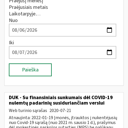
Praėjusį mėnesį
Praėjusiais metais
Laikotarpyje…
Nuo
Iki
Paieška
DUK - Su finansiniais sunkumais dėl COVID-19
nulemtų padarinių susiduriančiam verslui
Web turinio sąrašas
2020-07-21
Atnaujinta: 2022-01-19 Įmonės, įtrauktos į nukentėjusių
nuo Covid-19 sąrašą (nuo 2021 m. sausio 1 d.), prašymus
dėl mokestinės paskolos sutarties (MPS) be palūkanų