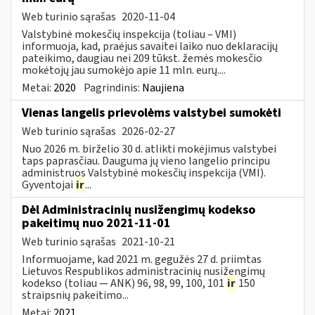
Web turinio sąrašas
2020-11-04
Valstybinė mokesčių inspekcija (toliau – VMI)
informuoja, kad, praėjus savaitei laiko nuo deklaracijų
pateikimo, daugiau nei 209 tūkst. žemės mokesčio
mokėtojų jau sumokėjo apie 11 mln. eurų....
Metai:
2020
Pagrindinis:
Naujiena
Vienas langelis prievolėms valstybei sumokėti
Web turinio sąrašas
2026-02-27
Nuo 2026 m. birželio 30 d. atlikti mokėjimus valstybei
taps paprasčiau. Dauguma jų vieno langelio principu
administruos Valstybinė mokesčių inspekcija (VMI).
Gyventojai
ir
...
Dėl Administracinių nusižengimų kodekso
pakeitimų nuo 2021-11-01
Web turinio sąrašas
2021-10-21
Informuojame, kad 2021 m. gegužės 27 d. priimtas
Lietuvos Respublikos administracinių nusižengimų
kodekso (toliau — ANK) 96, 98, 99, 100, 101
ir
150
straipsnių pakeitimo...
Metai:
2021