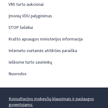
VMI turto aukcionai
Įmonių VDU palyginimas
STOP šešėliui
Krašto apsaugos ministerijos informacija
Interneto svetainės atitikties paraiška
Ieškome turto savininkų
Nuorodos
Konsultacijos mokesčių klausimais ir paslaugos
gyventojams: