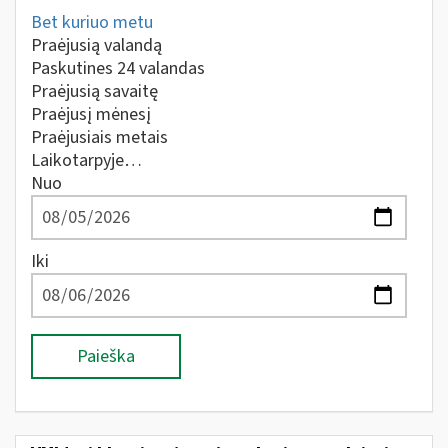
Bet kuriuo metu
Praėjusią valandą
Paskutines 24 valandas
Praėjusią savaitę
Praėjusį mėnesį
Praėjusiais metais
Laikotarpyje…
Nuo
Iki
Paieška