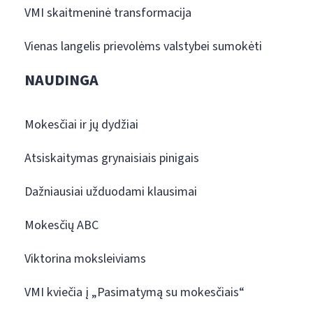
VMI skaitmeninė transformacija
Vienas langelis prievolėms valstybei sumokėti
NAUDINGA
Mokesčiai ir jų dydžiai
Atsiskaitymas grynaisiais pinigais
Dažniausiai užduodami klausimai
Mokesčių ABC
Viktorina moksleiviams
VMI kviečia į „Pasimatymą su mokesčiais“