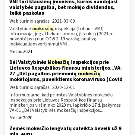
VMI turi klausimų įmonėms, kurios naudojasi
valstybės pagalba, bet mokėjo dividendus,
teikė paskolas
Web turinio sąrašas
2021-03-09
Valstybinė
mokesčių
inspekcija (toliau – VMI)
informuoja, jog atliekant įmonių, įtrauktų į 2021 m.
nukentėjusių nuo COVID-19 sąrašą, analizę,
individualiam vertinimui VMI...
Metai:
2021
Dėl Valstybinės
Mokesčių
Inspekcijos prie
Lietuvos Respublikos finansų ministerijos...VA-
27 „Dėl pagalbos priemonių
mokesčių
mokėtojams, paveiktiems koronaviruso (Covid
Web turinio sąrašas
2020-12-01
Informuojame, kad priimtas Valstybinės mokesčių
inspekcijos prie Lietuvos Respublikos finansų
ministerijos viršininko 2020 m. lapkričio 17 d. įsakymas
VA-81 „Dėl Valstybinės mokesčių inspekcijos...
Metai:
2020
Žemės mokesčio lengvatų suteikta beveik už 9
mln. eurų