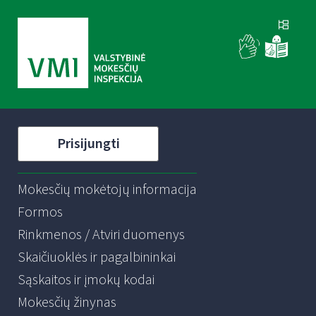
Prisijungti
Mokesčių mokėtojų informacija
Formos
Rinkmenos / Atviri duomenys
Skaičiuoklės ir pagalbininkai
Sąskaitos ir įmokų kodai
Mokesčių žinynas