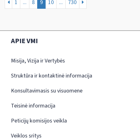
1
...
8
9
10
...
730
APIE VMI
Misija, Vizija ir Vertybės
Struktūra ir kontaktinė informacija
Konsultavimasis su visuomene
Teisinė informacija
Peticijų komisijos veikla
Veiklos sritys