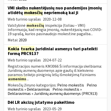
VMI skelbs nukentėjusių nuo pandemijos įmonių
atidėtų
mokesčių
nepriemoką kai ji
Web turinio sąrašas
2020-12-08
Valstybinė
mokesčių
inspekcija (toliau – VMI)
informuoja, kad rengia įmonių, nukentėjusių nuo COVID-
19 sąrašą, kurios pasinaudojo mokestine pagalba...
Metai:
2020
Kokia
tvarka
juridiniai asmenys turi pateikti
formą PRC913?
Web turinio sąrašas
2024-07-22
Registracijos numeris KM3066 Ši informacija skelbiama:
Juridinių asmenų duomenys apie gautų iš kiekvieno
paramos teikėjo piniginių lėšų išmokėjimą fiziniams
asmenims
...
Mokesčių žinyno kategorijos:
Pelno mokestis
Pelno
mokestis » Deklaravimas
Pelno mokestis »
Deklaravimas » Juridinių asmenų duomenys (PRC913)
Dėl LR akcizų įstatymo pakeitimo
Web turinio sąrašas
2023-05-29