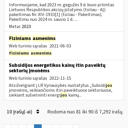
Informuojame, kad 2023 m. gegužės 9 d. buvo priimtas
Lietuvos Respublikos akcizų įstatymo (toliau - AĮ)
pakeitimas Nr. XIV-1933[1] (toliau - Pakeitimas).
Pakeitimu nuo 2024 m. sausio 1 d.: ...
Metai:
2023
Fiziniams
asmenims
Web turinio sąrašas
2021-06-03
Fiziniams
asmenims
Subsidijos energetikos kainų itin paveiktų
sektorių įmonėms
Web turinio sąrašas
2022-11-15
Atsižvelgiant į LR Vyriausybės nustatytus „Subsidi
jos
įmonėms, veikiančioms itin paveiktuose sektoriuose,
siekiant sušvelninti energi
jos
kainų...
10 Įrašų(-ai)
Rodoma nuo 81 iki 90 iš 7,292 irašų.