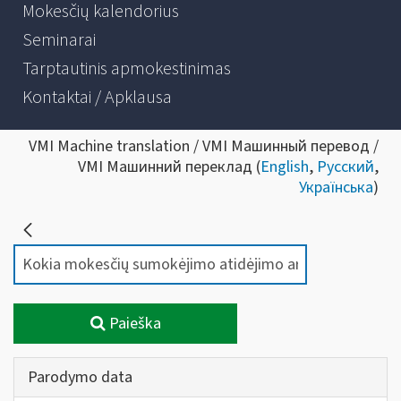
Mokesčių kalendorius
Seminarai
Tarptautinis apmokestinimas
Kontaktai / Apklausa
VMI Machine translation / VMI Машинный перевод /
VMI Машинний переклад (
English
,
Русский
,
Українська
)
Paieška
Parodymo data