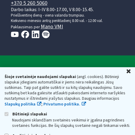
+370 5 260 5060
Darbo laikas: I-IV 8.00-17.00, V 8.00-15.45.
Prieššventinę dieną - viena valanda trumpiau.
Kiekvieno mėnesio antrą penktadienį 8.00 val. - 12.00 val.
Mano VMI
Paklausimas per
Valstybinė mokesčių inspekcija prie Lietuvos
U
Respublikos finansų ministerijos
Šioje svetainėje naudojami slapukai
(angl. cookies). Būtinieji
slapukai įdiegiami automatiškai ir jiems nėra reikalingas Jūsų
Biudžetinė įstaiga. Juridinio asmens kodas — 188659752,
sutikimas. Taip pat galite sutikti ir su kitų slapukų naudojimu. Savo
adresas: Vasario 16-osios g. 14, 01107 Vilnius, Lietuva, el.paštas:
sutikimą bet kada galėsite atšaukti pakeisdami interneto naršyklės
vmi@vmi.lt
, E. pristatymo dėžutės adresas 188659752
nustatymus ir ištrindami įrašytus slapukus. Daugiau informacijos
Duomenys apie Valstybinę mokesčių inspekciją prie Lietuvos
Slapukų politika
;
Privatumo politika.
Respublikos finansų ministerijos kaupiami ir saugomi Juridinių
asmenų registre
Būtinieji slapukai
Naudojami sklandžiam svetainės veikimui ir įgalina pagrindines
svetainės funkcijas. Be šių slapukų svetainė negali tinkamai veikti.