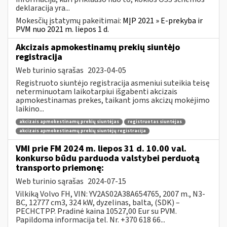
deklaracija yra...
Mokesčių įstatymų pakeitimai:
MĮP 2021 » E-prekyba ir
PVM nuo 2021 m. liepos 1 d.
Akcizais apmokestinamų prekių siuntėjo
registracija
Web turinio sąrašas
2023-04-05
Registruoto siuntėjo registracija asmeniui suteikia teisę
neterminuotam laikotarpiui išgabenti akcizais
apmokestinamas prekes, taikant joms akcizų mokėjimo
laikino...
akcizais apmokestinamų prekių siuntėjas
registruotas siuntėjas
akcizais apmokestinamų prekių siuntėjų registracija
VMI prie FM 2024 m. liepos 31 d. 10.00 val.
konkurso būdu parduoda valstybei perduotą
transporto priemonę:
Web turinio sąrašas
2024-07-15
Vilkiką Volvo FH, VIN: YV2AS02A38A654765, 2007 m., N3-
BC, 12777 cm3, 324 kW, dyzelinas, balta, (SDK) –
PECHCTPP. Pradinė kaina 10527,00 Eur su PVM.
Papildoma informacija tel. Nr. +370 618 66...