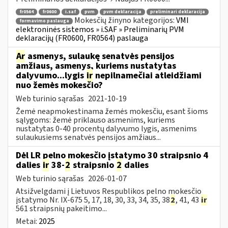
fr0564
fr0600
i.saf
pvm
pvm deklaracija
preliminari deklaracija
Mokesčių žinyno kategorijos:
VMI
formavimo paslauga
elektroninės sistemos » i.SAF » Preliminarių PVM
deklaracijų (FR0600, FR0564) paslauga
Ar
asmenys, sulaukę senatvės pensijos
amžiaus, asmenys, kuriems nustatytas
dalyvumo...lygis
ir
nepilnamečiai atleidžiami
nuo žemės mokesčio?
Web turinio sąrašas
2021-10-19
Žemė neapmokestinama žemės mokesčiu, esant šioms
sąlygoms: žemė priklauso asmenims, kuriems
nustatytas 0-40 procentų dalyvumo lygis, asmenims
sulaukusiems senatvės pensijos amžiaus...
Dėl LR pelno mokesčio įstatymo 30 straipsnio 4
dalies
ir
38-
2
straipsnio
2
dalies
Web turinio sąrašas
2026-01-07
Atsižvelgdami į Lietuvos Respublikos pelno mokesčio
įstatymo Nr. IX-675 5, 17, 18, 30, 33, 34, 35, 38
2
, 41, 43
ir
561 straipsnių pakeitimo...
Metai:
2025