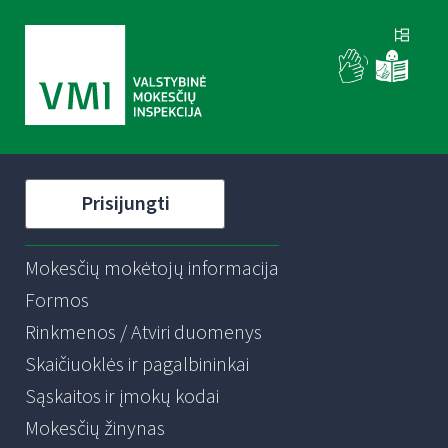
Prisijungti
Mokesčių mokėtojų informacija
Formos
Rinkmenos / Atviri duomenys
Skaičiuoklės ir pagalbininkai
Sąskaitos ir įmokų kodai
Mokesčių žinynas