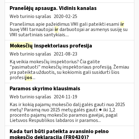
Pranešėjų apsauga. Vidinis kanalas
Web turinio sąrašas
2020-02-25
Pranešimus apie pažeidimus VMI gali pateikti esami
ir
buvę VMI tarnautojai
ir
darbuotojai ar asmenys susiję su
VMI sutartiniais santykiais....
Mokesčių
inspektoriaus profesija
Web turinio sąrašas
2021-08-23
Ką veikia mokesčių inspektorius? Čia galite
"pasimatuoti" mokesčių inspektoriaus profesiją. Žemiau
yra pateikta užduotis, su kokiomis gali susidurti šios
profesi
jos
...
Paramos skyrimo klausimais
Web turinio sąrašas
2024-11-19
Kas ir kokią pajamų mokesčio dalį galės gauti nuo 2025
metų? Paramą nuo 2025 metų galės gauti: ● iki 1,2
procento pajamų mokesčio paramos gavėjai, pagal
Lietuvos Respublikos labdaros ir paramos...
Kada turi būti pateikta avansinio pelno
mokesčio deklaracija (FR0430)?