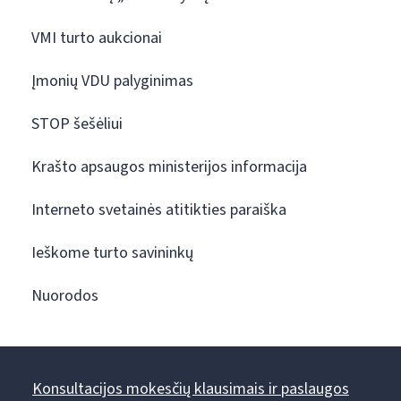
VMI turto aukcionai
Įmonių VDU palyginimas
STOP šešėliui
Krašto apsaugos ministerijos informacija
Interneto svetainės atitikties paraiška
Ieškome turto savininkų
Nuorodos
Konsultacijos mokesčių klausimais ir paslaugos