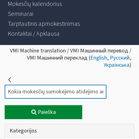
Mokesčių kalendorius
Seminarai
Tarptautinis apmokestinimas
Kontaktai / Apklausa
VMI Machine translation / VMI Машинный перевод /
VMI Машинний переклад (
English
,
Русский
,
Українська
)
Paieška
Kategorijos