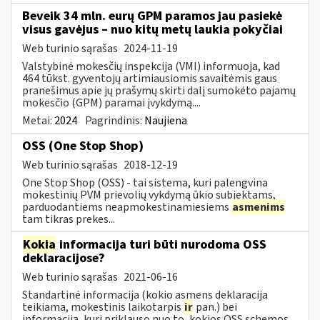
Beveik 34 mln. eurų GPM paramos jau pasiekė
visus gavėjus – nuo kitų metų laukia pokyčiai
Web turinio sąrašas
2024-11-19
Valstybinė mokesčių inspekcija (VMI) informuoja, kad
464 tūkst. gyventojų artimiausiomis savaitėmis gaus
pranešimus apie jų prašymų skirti dalį sumokėto pajamų
mokesčio (GPM) paramai įvykdymą....
Metai:
2024
Pagrindinis:
Naujiena
OSS (One Stop Shop)
Web turinio sąrašas
2018-12-19
One Stop Shop (OSS) - tai sistema, kuri palengvina
mokestinių PVM prievolių vykdymą ūkio subjektams,
parduodantiems neapmokestinamiesiems
asmenims
tam tikras prekes...
Kokia
informacija turi būti nurodoma OSS
deklaracijose?
Web turinio sąrašas
2021-06-16
Standartinė informacija (kokio asmens deklaracija
teikiama, mokestinis laikotarpis
ir
pan.) bei
informacija, kuri priklauso nuo to, kokios OSS schemos