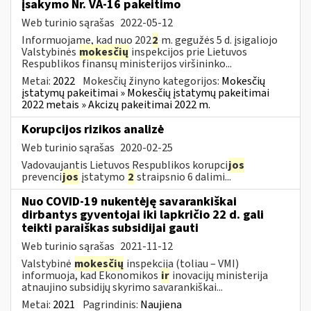
įsakymo Nr. VA-16 pakeitimo
Web turinio sąrašas
2022-05-12
Informuojame, kad nuo 202
2
m. gegužės 5 d. įsigaliojo
Valstybinės
mokesčių
inspekcijos prie Lietuvos
Respublikos finansų ministerijos viršininko...
Metai:
2022
Mokesčių žinyno kategorijos:
Mokesčių
įstatymų pakeitimai » Mokesčių įstatymų pakeitimai
2022 metais » Akcizų pakeitimai 2022 m.
Korupcijos rizikos analizė
Web turinio sąrašas
2020-02-25
Vadovaujantis Lietuvos Respublikos korupci
jos
prevenci
jos
įstatymo
2
straipsnio 6 dalimi...
Nuo COVID-19 nukentėję savarankiškai
dirbantys gyventojai iki lapkričio 22 d. gali
teikti paraiškas subsidijai gauti
Web turinio sąrašas
2021-11-12
Valstybinė
mokesčių
inspekcija (toliau – VMI)
informuoja, kad Ekonomikos
ir
inovacijų ministerija
atnaujino subsidijų skyrimo savarankiškai...
Metai:
2021
Pagrindinis:
Naujiena