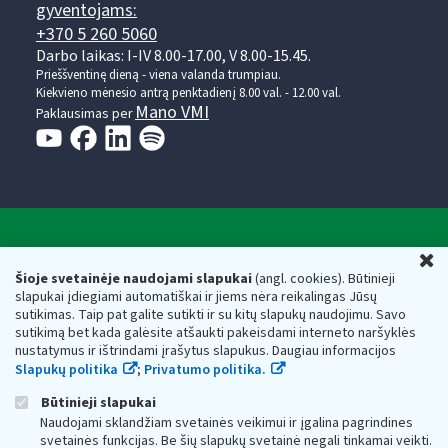
gyventojams:
+370 5 260 5060
Darbo laikas: I-IV 8.00-17.00, V 8.00-15.45.
Prieššventinę dieną - viena valanda trumpiau.
Kiekvieno mėnesio antrą penktadienį 8.00 val. - 12.00 val.
Mano VMI
Paklausimas per
Valstybinė mokesčių inspekcija prie Lietuvos
U
Respublikos finansų ministerijos
Šioje svetainėje naudojami slapukai
(angl. cookies). Būtinieji
slapukai įdiegiami automatiškai ir jiems nėra reikalingas Jūsų
Biudžetinė įstaiga. Juridinio asmens kodas — 188659752,
sutikimas. Taip pat galite sutikti ir su kitų slapukų naudojimu. Savo
adresas: Vasario 16-osios g. 14, 01107 Vilnius, Lietuva, el.paštas:
sutikimą bet kada galėsite atšaukti pakeisdami interneto naršyklės
vmi@vmi.lt
, E. pristatymo dėžutės adresas 188659752
nustatymus ir ištrindami įrašytus slapukus. Daugiau informacijos
Duomenys apie Valstybinę mokesčių inspekciją prie Lietuvos
Slapukų politika
;
Privatumo politika.
Respublikos finansų ministerijos kaupiami ir saugomi Juridinių
asmenų registre
Būtinieji slapukai
Naudojami sklandžiam svetainės veikimui ir įgalina pagrindines
svetainės funkcijas. Be šių slapukų svetainė negali tinkamai veikti.