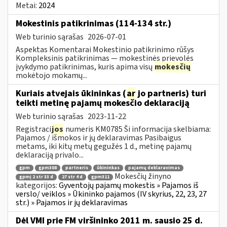
Metai:
2024
Mokestinis patikrinimas (114-134 str.)
Web turinio sąrašas
2026-07-01
Aspektas Komentarai Mokestinio patikrinimo rūšys
Kompleksinis patikrinimas — mokestinės prievolės
įvykdymo patikrinimas, kuris apima visų
mokesčių
mokėtojo mokamų...
Kuriais atvejais ūkininkas (
ar
jo partneris) turi
teikti metinę pajamų mokesčio deklaraciją
Web turinio sąrašas
2023-11-22
Registraci
jos
numeris KM0785 Ši informacija skelbiama:
Pajamos / išmokos ir jų deklaravimas Pasibaigus
metams, iki kitų metų gegužės 1 d., metinę pajamų
deklaraciją privalo...
gpm
gpm308
partneris
ūkininkas
pajamų deklaravimas
Mokesčių žinyno
gpmį 2 str 33 d
27 str 4 d
gpm311
kategorijos:
Gyventojų pajamų mokestis » Pajamos iš
verslo/ veiklos » Ūkininko pajamos (IV skyrius, 22, 23, 27
str.) » Pajamos ir jų deklaravimas
Dėl VMI prie FM viršininko 2011 m. sausio 25 d.