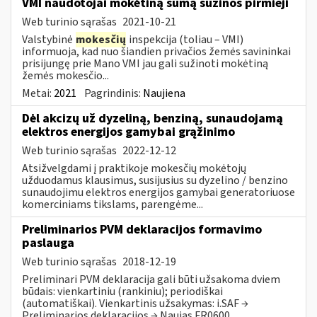
VMI naudotojai mokėtiną sumą sužinos pirmieji
Web turinio sąrašas
2021-10-21
Valstybinė
mokesčių
inspekcija (toliau – VMI)
informuoja, kad nuo šiandien privačios žemės savininkai
prisijungę prie Mano VMI jau gali sužinoti mokėtiną
žemės mokesčio...
Metai:
2021
Pagrindinis:
Naujiena
Dėl akcizų už dyzeliną, benziną, sunaudojamą
elektros energijos gamybai grąžinimo
Web turinio sąrašas
2022-12-12
Atsižvelgdami į praktikoje mokesčių mokėtojų
užduodamus klausimus, susijusius su dyzelino / benzino
sunaudojimu elektros energijos gamybai generatoriuose
komerciniams tikslams, parengėme...
Preliminarios PVM deklaracijos formavimo
paslauga
Web turinio sąrašas
2018-12-19
Preliminari PVM deklaracija gali būti užsakoma dviem
būdais: vienkartiniu (rankiniu); periodiškai
(automatiškai). Vienkartinis užsakymas: i.SAF →
Preliminarios deklaracijos → Naujas FR0600...