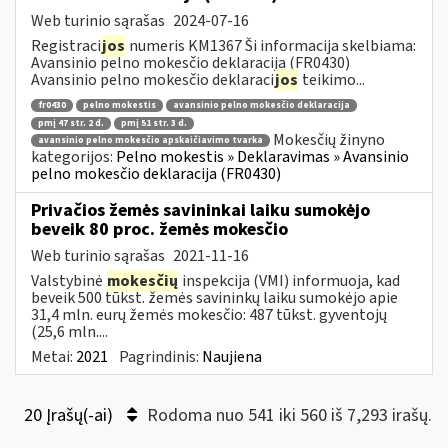
Web turinio sąrašas
2024-07-16
Registraci
jos
numeris KM1367 Ši informacija skelbiama:
Avansinio pelno mokesčio deklaracija (FR0430)
Avansinio pelno mokesčio deklaraci
jos
teikimo...
fr0430
pelno mokestis
avansinio pelno mokesčio deklaracija
pmį 47 str. 2 d.
pmį 51 str. 3 d.
Mokesčių žinyno
avansinio pelno mokesčio apskaičiavimo tvarka
kategorijos:
Pelno mokestis » Deklaravimas » Avansinio
pelno mokesčio deklaracija (FR0430)
Privačios žemės savininkai laiku sumokėjo
beveik 80 proc. žemės mokesčio
Web turinio sąrašas
2021-11-16
Valstybinė
mokesčių
inspekcija (VMI) informuoja, kad
beveik 500 tūkst. žemės savininkų laiku sumokėjo apie
31,4 mln. eurų žemės mokesčio: 487 tūkst. gyventojų
(25,6 mln....
Metai:
2021
Pagrindinis:
Naujiena
20 Įrašų(-ai)
Rodoma nuo 541 iki 560 iš 7,293 irašų.