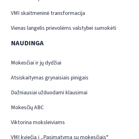
VMI skaitmeninė transformacija
Vienas langelis prievolėms valstybei sumokėti
NAUDINGA
Mokesčiai ir jų dydžiai
Atsiskaitymas grynaisiais pinigais
Dažniausiai užduodami klausimai
Mokesčių ABC
Viktorina moksleiviams
VMI kviečia į „Pasimatymą su mokesčiais“