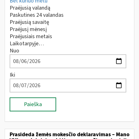
Bet kuriuo metu
Praėjusią valandą
Paskutines 24 valandas
Praėjusią savaitę
Praėjusį mėnesį
Praėjusiais metais
Laikotarpyje…
Nuo
Iki
Paieška
Prasideda žemės mokesčio deklaravimas – Mano