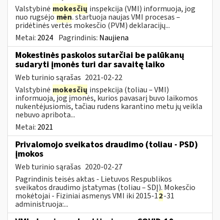
Valstybinė
mokesčių
inspekcija (VMI) informuoja, jog
nuo rugsėjo
mėn
. startuoja naujas VMI procesas –
pridėtinės vertės mokesčio (PVM) deklaracijų...
Metai:
2024
Pagrindinis:
Naujiena
Mokestinės paskolos sutarčiai be palūkanų
sudaryti įmonės turi dar savaitę laiko
Web turinio sąrašas
2021-02-22
Valstybinė
mokesčių
inspekcija (toliau – VMI)
informuoja, jog įmonės, kurios pavasarį buvo laikomos
nukentėjusiomis, tačiau rudens karantino metu jų veikla
nebuvo apribota...
Metai:
2021
Privalomojo sveikatos draudimo (toliau - PSD)
įmokos
Web turinio sąrašas
2020-02-27
Pagrindinis teisės aktas - Lietuvos Respublikos
sveikatos draudimo įstatymas (toliau – SDĮ). Mokesčio
mokėtojai - Fiziniai asmenys VMI iki 2015-1
2
-31
administruoja:...