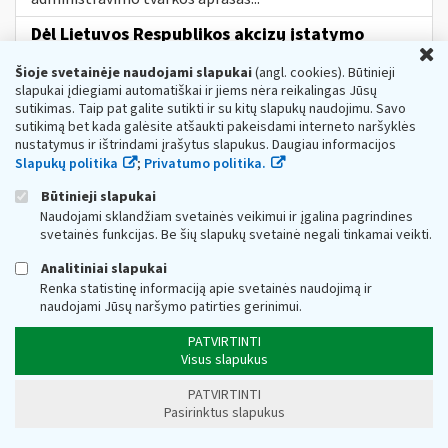
Dėl Lietuvos Respublikos akcizų įstatymo
U
pakeitimo nuo 2023 m. vasario 13 d.
Šioje svetainėje naudojami slapukai
(angl. cookies). Būtinieji
Web turinio sąrašas
2023-02-10
slapukai įdiegiami automatiškai ir jiems nėra reikalingas Jūsų
Informuojame, kad, vadovaujantis Lietuvos Respublikos
sutikimas. Taip pat galite sutikti ir su kitų slapukų naudojimu. Savo
akcizų įstatymo (toliau − AĮ) pakeitimu Nr. XIV-777[1],
sutikimą bet kada galėsite atšaukti pakeisdami interneto naršyklės
nuo 2023 m. vasario 13 d. įsigalioja šie AĮ pakeitimai:
nustatymus ir ištrindami įrašytus slapukus. Daugiau informacijos
nustatoma, kad akcizais...
Slapukų politika
;
Privatumo politika.
Metai:
2023
Mokesčių įstatymų pakeitimai:
MĮP 2021 »
Akcizų mokesčių pakeitimai nuo 2023 m.
Būtinieji slapukai
Naudojami sklandžiam svetainės veikimui ir įgalina pagrindines
DUK Dėl priemonės „subsidijos įmonėms,
svetainės funkcijas. Be šių slapukų svetainė negali tinkamai veikti.
veikiančioms itin paveiktuose sektoriuose“
Analitiniai slapukai
Web turinio sąrašas
2022-11-16
Renka statistinę informaciją apie svetainės naudojimą ir
1. Koks teisės aktas reglamentuoja subsidijų skyrimą
naudojami Jūsų naršymo patirties gerinimui.
įmonėms? Subsidijų įmonėms, veikiančioms itin
paveiktuose sektoriuose, lėšų skyrimo
ir
PATVIRTINTI
administravimo tvarkos...
Visus slapukus
Kokia
tvarka
gyventojams taikomos
PATVIRTINTI
nekilnojamojo turto mokesčio lengvatos?
Pasirinktus slapukus
Web turinio sąrašas
2026-01-07