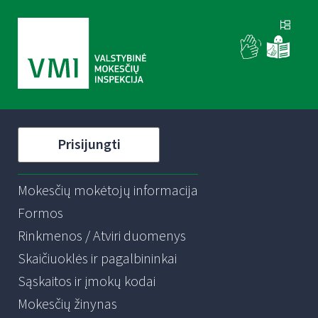
Prisijungti
Mokesčių mokėtojų informacija
Formos
Rinkmenos / Atviri duomenys
Skaičiuoklės ir pagalbininkai
Sąskaitos ir įmokų kodai
Mokesčių žinynas