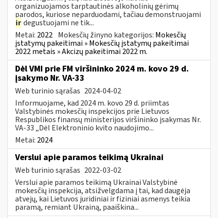
organizuojamos tarptautinės alkoholinių gėrimų
parodos, kuriose neparduodami, tačiau demonstruojami
ir
degustuojami ne tik...
Metai:
2022
Mokesčių žinyno kategorijos:
Mokesčių
įstatymų pakeitimai » Mokesčių įstatymų pakeitimai
2022 metais » Akcizų pakeitimai 2022 m.
Dėl VMI prie FM viršininko 2024 m. kovo 29 d.
įsakymo Nr. VA-33
Web turinio sąrašas
2024-04-02
Informuojame, kad 2024 m. kovo 29 d. priimtas
Valstybinės mokesčių inspekcijos prie Lietuvos
Respublikos finansų ministerijos viršininko įsakymas Nr.
VA-33 „Dėl Elektroninio kvito naudojimo...
Metai:
2024
Verslui apie paramos teikimą Ukrainai
Web turinio sąrašas
2022-03-02
Verslui apie paramos teikimą Ukrainai Valstybinė
mokesčių inspekcija, atsižvelgdama į tai, kad daugėja
atvejų, kai Lietuvos juridiniai ir fiziniai asmenys teikia
paramą, remiant Ukrainą, paaiškina...