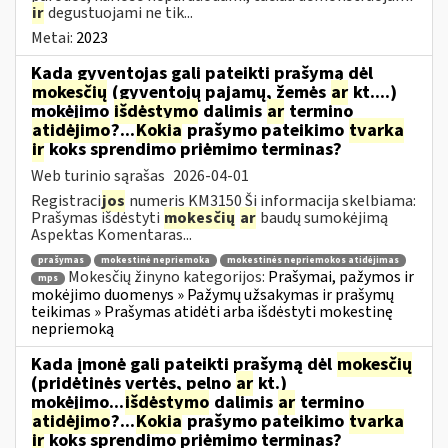
ir
degustuojami ne tik...
Metai:
2023
Kada gyventojas gali pateikti prašymą dėl
mokesčių
(gyventojų pajamų, žemės
ar
kt....)
mokėjimo
išdėstymo
dalimis
ar
termino
atidėjimo
?...
Kokia
prašymo pateikimo
tvarka
ir
koks sprendimo priėmimo terminas?
Web turinio sąrašas
2026-04-01
Registraci
jos
numeris KM3150 Ši informacija skelbiama:
Prašymas išdėstyti
mokesčių
ar
baudų sumokėjimą
Aspektas Komentaras...
prašymas
mokestinė nepriemoka
mokestinės nepriemokos atidėjimas
Mokesčių žinyno kategorijos:
Prašymai, pažymos ir
mps
mokėjimo duomenys » Pažymų užsakymas ir prašymų
teikimas » Prašymas atidėti arba išdėstyti mokestinę
nepriemoką
Kada įmonė gali pateikti prašymą dėl
mokesčių
(pridėtinės vertės, pelno
ar
kt.)
mokėjimo...
išdėstymo
dalimis
ar
termino
atidėjimo
?...
Kokia
prašymo pateikimo
tvarka
ir
koks sprendimo priėmimo terminas?