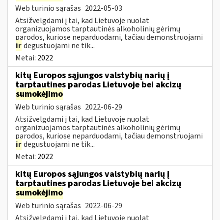
Web turinio sąrašas
2022-05-03
Atsižvelgdami į tai, kad Lietuvoje nuolat
organizuojamos tarptautinės alkoholinių gėrimų
parodos, kuriose neparduodami, tačiau demonstruojami
ir
degustuojami ne tik...
Metai:
2022
kitų Europos sąjungos valstybių narių į
tarptautines parodas Lietuvoje bei akcizų
sumokėjimo
Web turinio sąrašas
2022-06-29
Atsižvelgdami į tai, kad Lietuvoje nuolat
organizuojamos tarptautinės alkoholinių gėrimų
parodos, kuriose neparduodami, tačiau demonstruojami
ir
degustuojami ne tik...
Metai:
2022
kitų Europos sąjungos valstybių narių į
tarptautines parodas Lietuvoje bei akcizų
sumokėjimo
Web turinio sąrašas
2022-06-29
Atsižvelgdami į tai, kad Lietuvoje nuolat