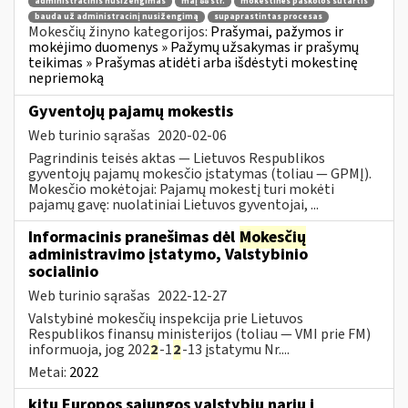
administracinis nusižengimas
maį 88 str.
mokestinės paskolos sutartis
bauda už administracinį nusižengimą
supaprastintas procesas
Mokesčių žinyno kategorijos:
Prašymai, pažymos ir
mokėjimo duomenys » Pažymų užsakymas ir prašymų
teikimas » Prašymas atidėti arba išdėstyti mokestinę
nepriemoką
Gyventojų pajamų mokestis
Web turinio sąrašas
2020-02-06
Pagrindinis teisės aktas — Lietuvos Respublikos
gyventojų pajamų mokesčio įstatymas (toliau — GPMĮ).
Mokesčio mokėtojai: Pajamų mokestį turi mokėti
pajamų gavę: nuolatiniai Lietuvos gyventojai, ...
Informacinis pranešimas dėl
Mokesčių
administravimo įstatymo, Valstybinio
socialinio
Web turinio sąrašas
2022-12-27
Valstybinė mokesčių inspekcija prie Lietuvos
Respublikos finansų ministerijos (toliau — VMI prie FM)
informuoja, jog 202
2
-1
2
-13 įstatymu Nr....
Metai:
2022
kitų Europos sąjungos valstybių narių į