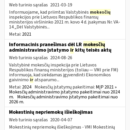
Web turinio sąrašas
2021-03-19
Informuojame, kad priimtas Valstybinės
mokesčių
inspekcijos prie Lietuvos Respublikos finansų
ministerijos viršininko 2021 m. kovo 4 d. įsakymas Nr. VA-
14 „Dėl Valstybinės...
Metai:
2021
Informacinis pranešimas dėl LR
mokesčių
administravimo įstatymo
ir
kitų teisės aktų
Web turinio sąrašas
2024-08-26
Valstybinė mokesčių inspekcija prie Lietuvos
Respublikos finansų ministerijos (toliau — VMI prie FM)
informuoja, kad siekdamas įgyvendinti Ekonomikos
gaivinimo
ir
atsparumo...
Metai:
2024
Mokesčių įstatymų pakeitimai:
MĮP 2021 »
Mokesčių administravimo įstatymo pakeitimai nuo 2024
m.
Mokesčių administravimo įstatymo pakeitimai nuo
2026 m.
Mokestinių nepriemokų išieškojimas
Web turinio sąrašas
2020-04-07
Mokestinių nepriemokų išieškojimas - VMI Mokestinių