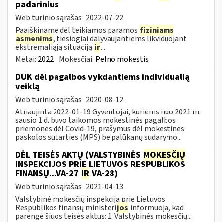
padarinius
Web turinio sąrašas
2022-07-22
Paaiškiname dėl teikiamos paramos
fiziniams
asmenims
, tiesiogiai dalyvaujantiems likviduojant
ekstremaliąją situaciją
ir
...
Metai:
2022
Mokesčiai:
Pelno mokestis
DUK dėl pagalbos vykdantiems individualią
veiklą
Web turinio sąrašas
2020-08-12
Atnaujinta 2022-01-19 Gyventojai, kuriems nuo 2021 m.
sausio 1 d. buvo taikomos mokestinės pagalbos
priemonės dėl Covid-19, prašymus dėl mokestinės
paskolos sutarties (MPS) be palūkanų sudarymo...
DĖL TEISĖS AKTŲ (VALSTYBINĖS
MOKESČIŲ
INSPEKCIJOS PRIE LIETUVOS RESPUBLIKOS
FINANSŲ...VA-27
IR
VA-28)
Web turinio sąrašas
2021-04-13
Valstybinė mokesčių inspekcija prie Lietuvos
Respublikos finansų ministeri
jos
informuoja, kad
parengė šiuos teisės aktus: 1. Valstybinės mokesčių...