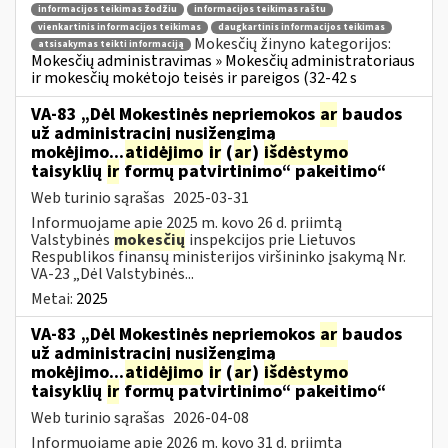
informacijos teikimas žodžiu
informacijos teikimas raštu
vienkartinis informacijos teikimas
daugkartinis informacijos teikimas
Mokesčių žinyno kategorijos:
atsisakymas teikti informaciją
Mokesčių administravimas » Mokesčių administratoriaus
ir mokesčių mokėtojo teisės ir pareigos (32-42 s
VA-83 „Dėl Mokestinės nepriemokos
ar
baudos
už administracinį nusižengimą
mokėjimo...
atidėjimo
ir
(
ar
)
išdėstymo
taisyklių
ir
formų patvirtinimo“ pakeitimo“
Web turinio sąrašas
2025-03-31
Informuojame apie 2025 m. kovo 26 d. priimtą
Valstybinės
mokesčių
inspekcijos prie Lietuvos
Respublikos finansų ministerijos viršininko įsakymą Nr.
VA-23 „Dėl Valstybinės...
Metai:
2025
VA-83 „Dėl Mokestinės nepriemokos
ar
baudos
už administracinį nusižengimą
mokėjimo...
atidėjimo
ir
(
ar
)
išdėstymo
taisyklių
ir
formų patvirtinimo“ pakeitimo“
Web turinio sąrašas
2026-04-08
Informuojame apie 2026 m. kovo 31 d. priimtą