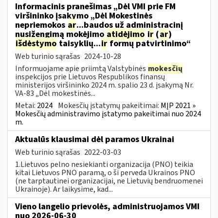
Informacinis pranešimas „Dėl VMI prie FM
viršininko įsakymo „Dėl Mokestinės
nepriemokos
ar
...baudos už administracinį
nusižengimą mokėjimo
atidėjimo
ir
(
ar
)
išdėstymo
taisyklių...
ir
formų patvirtinimo“
Web turinio sąrašas
2024-10-28
Informuojame apie priimtą Valstybinės
mokesčių
inspekcijos prie Lietuvos Respublikos finansų
ministerijos viršininko 2024 m. spalio 23 d. įsakymą Nr.
VA-83 „Dėl mokestinės...
Metai:
2024
Mokesčių įstatymų pakeitimai:
MĮP 2021 »
Mokesčių administravimo įstatymo pakeitimai nuo 2024
m.
Aktualūs klausimai dėl paramos Ukrainai
Web turinio sąrašas
2022-03-03
1.Lietuvos pelno nesiekianti organizacija (PNO) teikia
kitai Lietuvos PNO paramą, o ši perveda Ukrainos PNO
(ne tarptautinei organizacijai, ne Lietuvių bendruomenei
Ukrainoje). Ar laikysime, kad...
Vieno langelio prievolės, administruojamos VMI
nuo 2026-06-30