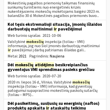
Mokestinių pagalbos priemonių taikymas finansinių
sunkumų turintiems nuo energetinės krizės
nukentėjusiems mokesčių mokėtojams baigėsi 2023 m.
balandžio 30 d. Mokestinės pagalbos priemonės buvo...
Kol tęsis ekstremalioji situacija, įmonių išlaidos
darbuotojų maitinimui
ir
pavežėjimui
Web turinio sąrašas
2021-10-06
Valstybinė
mokesčių
inspekcija (toliau – VMI)
informuoja, jog nuo šiol įmonės darbuotojų maitinimui
ir
pavežėjimui į darbą patiriamas išlaidas gali...
Metai:
2021
Pagrindinis:
Naujiena
Dėl
mokesčių
atidėjimo
besikreipiančius
gyventojus VMI sprendimas pasieks greičiau
Web turinio sąrašas
2020-07-20
2020 m. liepos 16 d., Vilnius. Valstybinė
mokesčių
inspekcija (toliau – VMI) informuoja, kad gyventojų
patogumui supaprastino mokestinių paskolų sutarčių
(toliau – MPS)...
Dėl pasikeitimų, susijusių su energinių (naftos)
produktų apskaita
ir
ataskaitų teikimu