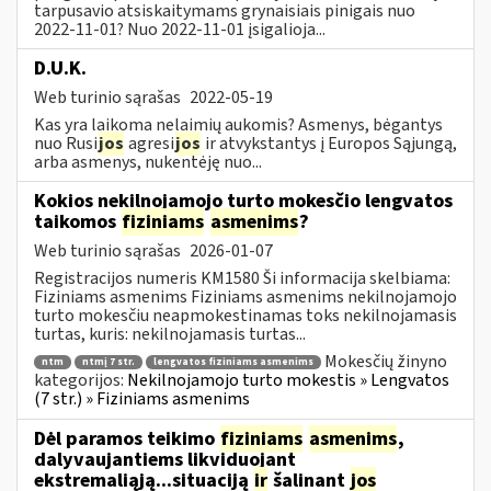
tarpusavio atsiskaitymams grynaisiais pinigais nuo
2022-11-01? Nuo 2022-11-01 įsigalioja...
D.U.K.
Web turinio sąrašas
2022-05-19
Kas yra laikoma nelaimių aukomis? Asmenys, bėgantys
nuo Rusi
jos
agresi
jos
ir atvykstantys į Europos Sąjungą,
arba asmenys, nukentėję nuo...
Kokios nekilnojamojo turto mokesčio lengvatos
taikomos
fiziniams
asmenims
?
Web turinio sąrašas
2026-01-07
Registracijos numeris KM1580 Ši informacija skelbiama:
Fiziniams asmenims Fiziniams asmenims nekilnojamojo
turto mokesčiu neapmokestinamas toks nekilnojamasis
turtas, kuris: nekilnojamasis turtas...
Mokesčių žinyno
ntm
ntmį 7 str.
lengvatos fiziniams asmenims
kategorijos:
Nekilnojamojo turto mokestis » Lengvatos
(7 str.) » Fiziniams asmenims
Dėl paramos teikimo
fiziniams
asmenims
,
dalyvaujantiems likviduojant
ekstremaliąją...situaciją
ir
šalinant
jos