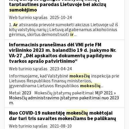
tarptautines parodas Lietuvoje bei akcizų
sumokėjimo
Web turinio sąrašas
2025-10-24
1.
Ar
atsiranda prievolė sumokėti akcizus Lietuvoje už iš
kitų valstybių narių į Lietuvą atgabenamus alkoholinius
gėrimus, skirtus demonstruoti
ir
...
Informacinis pranešimas dėl VMI prie FM
viršininko 2023 m. balandžio 19 d. įsakymo Nr.
VA-27 „Dėl apskaitos dokumentų papildymo
tvarkos aprašo patvirtinimo“
Web turinio sąrašas
2023-04-24
Informuojame, kad Valstybinė
mokesčių
inspekcija prie
Lietuvos Respublikos finansų ministerijos,
įgyvendinama Lietuvos Respublikos
mokesčių
...
Metai:
2023
Mokesčių įstatymų pakeitimai:
MĮP 2021 »
Mokesčių administravimo įstatymo pakeitimai nuo 2023
m.
Nuo COVID-19 nukentėję
mokesčių
mokėtojai
dar turi tris savaites mokesčiams be palūkanų
Web turinio sąrašas
2021-08-10