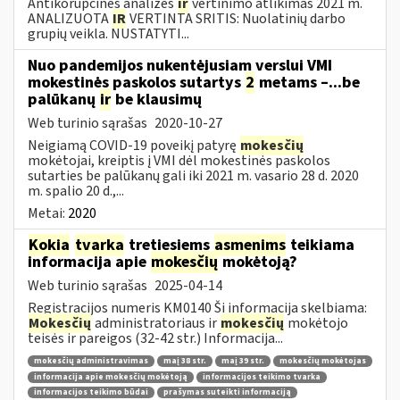
Antikorupcinės analizės
ir
vertinimo atlikimas 2021 m.
ANALIZUOTA
IR
VERTINTA SRITIS: Nuolatinių darbo
grupių veikla. NUSTATYTI...
Nuo pandemijos nukentėjusiam verslui VMI
mokestinės paskolos sutartys
2
metams –...be
palūkanų
ir
be klausimų
Web turinio sąrašas
2020-10-27
Neigiamą COVID-19 poveikį patyrę
mokesčių
mokėtojai, kreiptis į VMI dėl mokestinės paskolos
sutarties be palūkanų gali iki 2021 m. vasario 28 d. 2020
m. spalio 20 d.,...
Metai:
2020
Kokia
tvarka
tretiesiems
asmenims
teikiama
informacija apie
mokesčių
mokėtoją?
Web turinio sąrašas
2025-04-14
Registracijos numeris KM0140 Ši informacija skelbiama:
Mokesčių
administratoriaus ir
mokesčių
mokėtojo
teisės ir pareigos (32-42 str.) Informacija...
mokesčių administravimas
maį 38 str.
maį 39 str.
mokesčių mokėtojas
informacija apie mokesčių mokėtoją
informacijos teikimo tvarka
informacijos teikimo būdai
prašymas suteikti informaciją