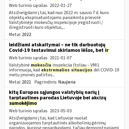
Web turinio sąrašas
2022-01-27
Atsižvelgdami į tai, kad nuo 2022 m. sausio 7 d. kuro
objektų eksploatuotojams panaikinta prievolė
Valstybinėje mokesčių inspekcijoje įregistruoti /
išregistruoti kuro objektus,...
Metai:
2022
leidžiami atskaitymai – ne tik darbuotojų
Covid-19 testavimui skiriamos lėšos, bet
ir
Web turinio sąrašas
2021-01-07
Valstybinė
mokesčių
inspekcija (toliau – VMI)
informuoja, kad
ekstremalios
situacijos
dėl COVID-19
metu įmonės patirtos...
Metai:
2021
Pagrindinis:
Naujiena
kitų Europos sąjungos valstybių narių į
tarptautines parodas Lietuvoje bei akcizų
sumokėjimo
Web turinio sąrašas
2023-05-03
Atsižvelgdami į tai, kad Lietuvoje nuolat
organizuojamos tarptautinės alkoholinių gėrimų
parodos, kuriose neparduodami, tačiau demonstruojami