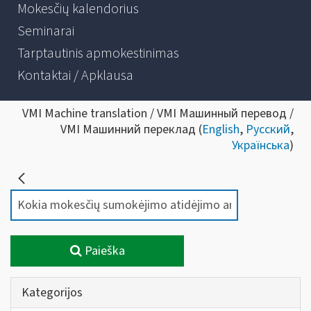
Mokesčių kalendorius
Seminarai
Tarptautinis apmokestinimas
Kontaktai / Apklausa
VMI Machine translation / VMI Машинный перевод /
VMI Машинний переклад (
English
,
Русский
,
Українська
)
Paieška
Kategorijos