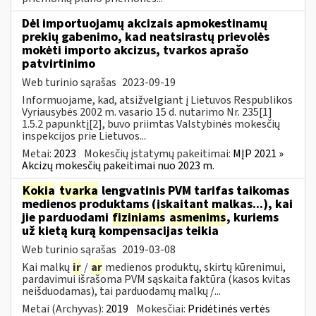
Dėl importuojamų akcizais apmokestinamų
prekių gabenimo, kad neatsirastų prievolės
mokėti importo akcizus, tvarkos aprašo
patvirtinimo
Web turinio sąrašas
2023-09-19
Informuojame, kad, atsižvelgiant į Lietuvos Respublikos
Vyriausybės 2002 m. vasario 15 d. nutarimo Nr. 235[1]
1.5.2 papunktį[2], buvo priimtas Valstybinės mokesčių
inspekcijos prie Lietuvos...
Metai:
2023
Mokesčių įstatymų pakeitimai:
MĮP 2021 »
Akcizų mokesčių pakeitimai nuo 2023 m.
Kokia
tvarka
lengvatinis PVM tarifas taikomas
medienos produktams (įskaitant malkas...), kai
jie parduodami
fiziniams
asmenims
, kuriems
už kietą kurą kompensacijas teikia
Web turinio sąrašas
2019-03-08
Kai malkų
ir
/
ar
medienos produktų, skirtų kūrenimui,
pardavimui išrašoma PVM sąskaita faktūra (kasos kvitas
neišduodamas), tai parduodamų malkų /...
Metai (Archyvas):
2019
Mokesčiai:
Pridėtinės vertės