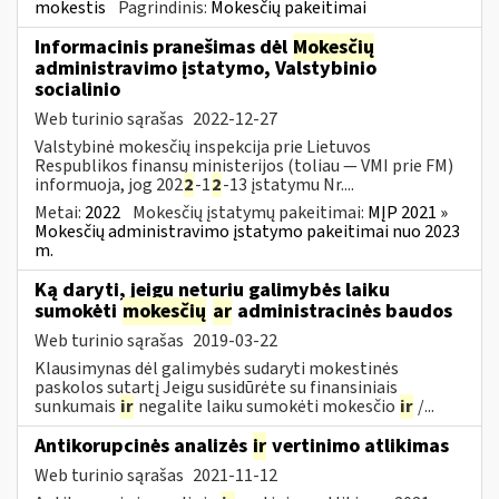
mokestis
Pagrindinis:
Mokesčių pakeitimai
Informacinis pranešimas dėl
Mokesčių
administravimo įstatymo, Valstybinio
socialinio
Web turinio sąrašas
2022-12-27
Valstybinė mokesčių inspekcija prie Lietuvos
Respublikos finansų ministerijos (toliau — VMI prie FM)
informuoja, jog 202
2
-1
2
-13 įstatymu Nr....
Metai:
2022
Mokesčių įstatymų pakeitimai:
MĮP 2021 »
Mokesčių administravimo įstatymo pakeitimai nuo 2023
m.
Ką daryti, jeigu neturiu galimybės laiku
sumokėti
mokesčių
ar
administracinės baudos
Web turinio sąrašas
2019-03-22
Klausimynas dėl galimybės sudaryti mokestinės
paskolos sutartį Jeigu susidūrėte su finansiniais
sunkumais
ir
negalite laiku sumokėti mokesčio
ir
/...
Antikorupcinės analizės
ir
vertinimo atlikimas
Web turinio sąrašas
2021-11-12