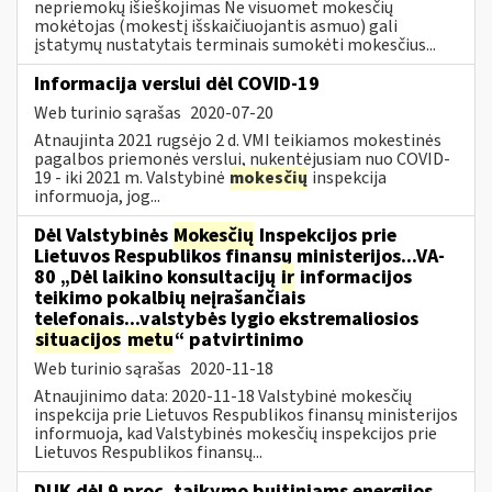
nepriemokų išieškojimas Ne visuomet mokesčių
mokėtojas (mokestį išskaičiuojantis asmuo) gali
įstatymų nustatytais terminais sumokėti mokesčius...
Informacija verslui dėl COVID-19
Web turinio sąrašas
2020-07-20
Atnaujinta 2021 rugsėjo 2 d. VMI teikiamos mokestinės
pagalbos priemonės verslui, nukentėjusiam nuo COVID-
19 - iki 2021 m. Valstybinė
mokesčių
inspekcija
informuoja, jog...
Dėl Valstybinės
Mokesčių
Inspekcijos prie
Lietuvos Respublikos finansų ministerijos...VA-
80 „Dėl laikino konsultacijų
ir
informacijos
teikimo pokalbių neįrašančiais
telefonais...valstybės lygio ekstremaliosios
situacijos
metu
“ patvirtinimo
Web turinio sąrašas
2020-11-18
Atnaujinimo data: 2020-11-18 Valstybinė mokesčių
inspekcija prie Lietuvos Respublikos finansų ministerijos
informuoja, kad Valstybinės mokesčių inspekcijos prie
Lietuvos Respublikos finansų...
DUK dėl 9 proc. taikymo buitiniams energijos