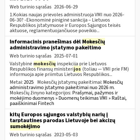
Web turinio sąrašas
2026-06-29
1.Kokias naujas prievoles administruoja VMI nuo 2026-
06-30? -Ekonominė piniginė sankcija – Lietuvos
Respublikos įstatymuose ir Europos Sąjungos teisės
aktuose, reglamentuojančiuose poveikio...
Informacinis pranešimas dėl
Mokesčių
administravimo įstatymo pakeitimo
Web turinio sąrašas
2025-07-01
Valstybinė
mokesčių
inspekcija prie Lietuvos
Respublikos finansų ministeri
jos
(toliau — VMI prie FM)
informuoja apie priimtus Lietuvos Respublikos...
Metai:
2025
Mokesčių įstatymų pakeitimai:
Mokesčių
administravimo įstatymo pakeitimai nuo 2026 m.
Mokesčių žinyno kategorijos:
Prašymai, pažymos ir
mokėjimo duomenys » Duomenų teikimas VMI » Raštai,
paaiškinimai Fintech
kitų Europos sąjungos valstybių narių į
tarptautines parodas Lietuvoje bei akcizų
sumokėjimo
Web turinio sąrašas
2023-05-03