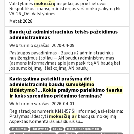
Valstybinės
mokesčių
inspekcijos prie Lietuvos
Respublikos finansų ministerijos viršininko įsakymą Nr.
VA-26 „Dėl Valstybinės...
Metai:
2026
Baudų už administracinius teisės pažeidimus
administravimas
Web turinio sąrašas
2020-04-09
Paslaugos pavadinimas - Baudų už administracinius
nusižengimus (toliau — AN baudų) administravimas
(asmens informavimas apie jam paskirtą AN baudą bei
jos sumokėjimą, išieškojimą, AN baudų...
Kada galima pateikti prašymą dėl
administracinių baudų
sumokėjimo
išdėstymo
?...
Kokia
prašymo pateikimo
tvarka
ir
koks sprendimo priėmimo terminas?
Web turinio sąrašas
2026-04-01
Registracijos numeris KM1457 Ši informacija skelbiama:
Prašymas išdėstyti
mokesčių
ar
baudų sumokėjimą
Aspektas Komentaras Susidūrus su...
atidėjimas
išdėstymas
nauda
mokestinė nepriemoka