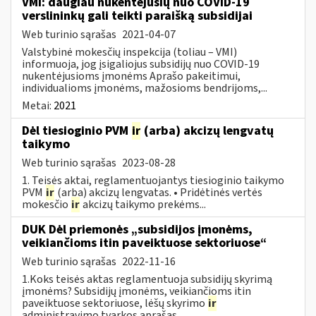
VMI: daugiau nukentėjusių nuo COVID-19
verslininkų gali teikti paraišką subsidijai
Web turinio sąrašas
2021-04-07
Valstybinė mokesčių inspekcija (toliau – VMI)
informuoja, jog įsigaliojus subsidijų nuo COVID-19
nukentėjusioms įmonėms Aprašo pakeitimui,
individualioms įmonėms, mažosioms bendrijoms,...
Metai:
2021
Dėl tiesioginio PVM
ir
(arba) akcizų lengvatų
taikymo
Web turinio sąrašas
2023-08-28
1. Teisės aktai, reglamentuojantys tiesioginio taikymo
PVM
ir
(arba) akcizų lengvatas. • Pridėtinės vertės
mokesčio
ir
akcizų taikymo prekėms...
DUK Dėl priemonės „subsidijos įmonėms,
veikiančioms itin paveiktuose sektoriuose“
Web turinio sąrašas
2022-11-16
1.Koks teisės aktas reglamentuoja subsidijų skyrimą
įmonėms? Subsidijų įmonėms, veikiančioms itin
paveiktuose sektoriuose, lėšų skyrimo
ir
administravimo tvarkos aprašas...