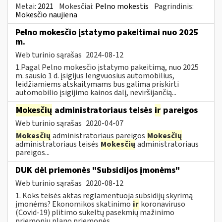
Metai:
2021
Mokesčiai:
Pelno mokestis
Pagrindinis:
Mokesčio naujiena
Pelno mokesčio įstatymo pakeitimai nuo 2025
m.
Web turinio sąrašas
2024-08-12
1.Pagal Pelno mokesčio įstatymo pakeitimą, nuo 2025
m. sausio 1 d. įsigijus lengvuosius automobilius,
leidžiamiems atskaitymams bus galima priskirti
automobilio įsigijimo kainos dalį, neviršijančią...
Mokesčių
administratoriaus teisės
ir
pareigos
Web turinio sąrašas
2020-04-07
Mokesčių
administratoriaus pareigos
Mokesčių
administratoriaus teisės
Mokesčių
administratoriaus
pareigos...
DUK dėl priemonės "Subsidijos įmonėms"
Web turinio sąrašas
2020-08-12
1. Koks teisės aktas reglamentuoja subsidijų skyrimą
įmonėms? Ekonomikos skatinimo
ir
koronaviruso
(Covid-19) plitimo sukeltų pasekmių mažinimo
priemonių plano priemonės...