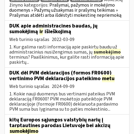
juridiniai asmenys
išdėstymo tvarka
ekstremali situacija
žinyno kategorijos:
Prašymai, pažymos ir mokėjimo
duomenys » Pažymų užsakymas ir prašymų teikimas »
Prašymas atidėti arba išdėstyti mokestinę nepriemoką
DUK apie administracines baudas, jų
sumokėjimą
ir
išieškojimą
Web turinio sąrašas
2022-03-09
1. Kur galima rasti informaciją apie paskirtų baudų už
administracinius nusižengimus sumas, jų
sumokėjimo
terminus? Paaiškinimus, kur galite rasti informaciją apie
paskirtų...
DUK dėl PVM deklaracijos (formos FR0600)
vertinimo PVM deklaracijos pateikimo
metu
Web turinio sąrašas
2024-09-09
1. Kokie nauji duomenys bus vertinami pateikus PVM
deklaraciją FR0600? PVM mokėtojo pateiktoje PVM
deklaracijoje (formoje FR0600) deklaruota pardavimo
PVM suma bus lyginama su to paties mokestinio...
kitų Europos sąjungos valstybių narių į
tarptautines parodas Lietuvoje bei akcizų
sumokėjimo