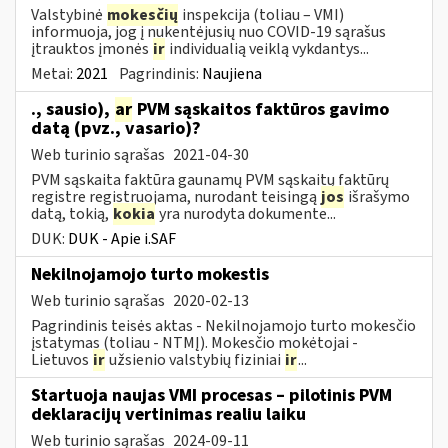
Valstybinė
mokesčių
inspekcija (toliau – VMI)
informuoja, jog į nukentėjusių nuo COVID-19 sąrašus
įtrauktos įmonės
ir
individualią veiklą vykdantys...
Metai:
2021
Pagrindinis:
Naujiena
., sausio),
ar
PVM sąskaitos faktūros gavimo
datą (pvz., vasario)?
Web turinio sąrašas
2021-04-30
PVM sąskaita faktūra gaunamų PVM sąskaitų faktūrų
registre registruojama, nurodant teisingą
jos
išrašymo
datą, tokią,
kokia
yra nurodyta dokumente...
DUK:
DUK - Apie i.SAF
Nekilnojamojo turto mokestis
Web turinio sąrašas
2020-02-13
Pagrindinis teisės aktas - Nekilnojamojo turto mokesčio
įstatymas (toliau - NTMĮ). Mokesčio mokėtojai -
Lietuvos
ir
užsienio valstybių fiziniai
ir
...
Startuoja naujas VMI procesas – pilotinis PVM
deklaracijų vertinimas realiu laiku
Web turinio sąrašas
2024-09-11