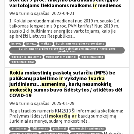
vartotojams tiekiamoms malkoms
ir
medienos
Web turinio sąrašas
2022-04-21
1. Kokiai parduodamai medienai nuo 2019 m. sausio 1 d.
taikomas lengvatinis 9 proc. PVM tarifas? Nuo 2019 m.
sausio 1 d. buitiniams energijos vartotojams, kaip jie
apibrėžti Lietuvos Respublikos...
kn 4401
kn4401
malkos
buitiniams energijos vartotojams
buitiniams energijos vartotojams tiekiamoms malkoms ir medienos
produktams
9 procentai malkoms
9 procentai medienai
9 proc malkoms
9 proc medienai
Kokia
mokestinių paskolų sutarčių (MPS) be
palūkanų pakeitimo
ir
vykdymo
tvarka
juridiniams...
asmenims
, kurių nesumokėtų
mokesčių
sumos buvo išdėstytos / atidėtos dėl
COVID-19
Web turinio sąrašas
2025-01-29
Registracijos numeris KM2513 Ši informacija skelbiama:
Prašymas išdėstyti
mokesčių
ar
baudų sumokėjimą
Juridiniai asmenys, sudarę mokestinės...
atidėjimas
išdėstymas
prašymai
mokestinė nepriemoka
Mokesčių