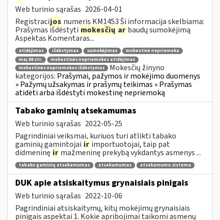
Web turinio sąrašas
2026-04-01
Registraci
jos
numeris KM1453 Ši informacija skelbiama:
Prašymas išdėstyti
mokesčių
ar
baudų sumokėjimą
Aspektas Komentaras...
atidėjimas
išdėstymas
sumokėjimas
mokestinė nepriemoka
maį 88 str.
mokestinės nepriemokos atidėjimas
Mokesčių žinyno
mokestinės nepriemokos išdėstymas
kategorijos:
Prašymai, pažymos ir mokėjimo duomenys
» Pažymų užsakymas ir prašymų teikimas » Prašymas
atidėti arba išdėstyti mokestinę nepriemoką
Tabako gaminių atsekamumas
Web turinio sąrašas
2022-05-25
Pagrindiniai veiksmai, kuriuos turi atlikti tabako
gaminių gamintojai
ir
importuotojai, taip pat
didmeninę
ir
mažmeninę prekybą vykdantys asmenys ...
tabako gaminių atsekamumas
atsekamumas
atsekamumo sistema
DUK apie atsiskaitymus grynaisiais pinigais
Web turinio sąrašas
2022-10-06
Pagrindiniai atsiskaitymų, kitų mokėjimų grynaisiais
pinigais aspektai 1. Kokie apribojimai taikomi asmenų