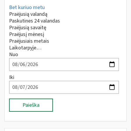
Bet kuriuo metu
Praėjusią valandą
Paskutines 24 valandas
Praėjusią savaitę
Praėjusį mėnesį
Praėjusiais metais
Laikotarpyje…
Nuo
Iki
Paieška