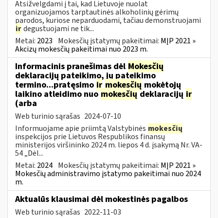
Atsižvelgdami į tai, kad Lietuvoje nuolat
organizuojamos tarptautinės alkoholinių gėrimų
parodos, kuriose neparduodami, tačiau demonstruojami
ir
degustuojami ne tik...
Metai:
2023
Mokesčių įstatymų pakeitimai:
MĮP 2021 »
Akcizų mokesčių pakeitimai nuo 2023 m.
Informacinis pranešimas dėl
Mokesčių
deklaracijų pateikimo, jų pateikimo
termino...pratęsimo
ir
mokesčių
mokėtojų
laikino atleidimo nuo
mokesčių
deklaracijų
ir
(arba
Web turinio sąrašas
2024-07-10
Informuojame apie priimtą Valstybinės
mokesčių
inspekcijos prie Lietuvos Respublikos finansų
ministerijos viršininko 2024 m. liepos 4 d. įsakymą Nr. VA-
54 „Dėl...
Metai:
2024
Mokesčių įstatymų pakeitimai:
MĮP 2021 »
Mokesčių administravimo įstatymo pakeitimai nuo 2024
m.
Aktualūs klausimai dėl mokestinės pagalbos
Web turinio sąrašas
2022-11-03