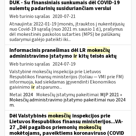
DUK - Su finansiniais sunkumais dėl COVID-19
nulemtų padarinių susiduriančiam verslui
Web turinio sąrašas
2020-07-21
Atnaujinta: 2022-01-19 Įmonės, įtrauktos į nukentėjusių
nuo Covid-19 sąrašą (nuo 2021 m. sausio 1 d.), prašymus
dėl mokestinės paskolos sutarties (MPS) be palūkanų
sudarymui galėjo pateikti iki...
Informacinis pranešimas dėl LR
mokesčių
administravimo įstatymo
ir
kitų teisės aktų
Web turinio sąrašas
2024-07-19
Valstybinė mokesčių inspekcija prie Lietuvos
Respublikos finansų ministerijos (toliau — VMI prie FM)
informuoja, kad siekdamas įgyvendinti Ekonomikos
gaivinimo
ir
atsparumo...
Metai:
2024
Mokesčių įstatymų pakeitimai:
MĮP 2021 »
Mokesčių administravimo įstatymo pakeitimai nuo 2024
m.
Dėl Valstybinės
mokesčių
inspekcijos prie
Lietuvos Respublikos finansų ministerijos...VA-
27 „Dėl pagalbos priemonių
mokesčių
mokėtojams, paveiktiems koronaviruso (COVID