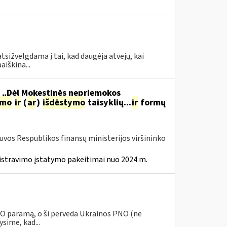
tsižvelgdama į tai, kad daugėja atvejų, kai
aiškina...
o „Dėl Mokestinės nepriemokos
imo
ir
(
ar
)
išdėstymo
taisyklių...
ir
formų
tuvos Respublikos finansų ministerijos viršininko
istravimo įstatymo pakeitimai nuo 2024 m.
PNO paramą, o ši perveda Ukrainos PNO (ne
sime, kad...