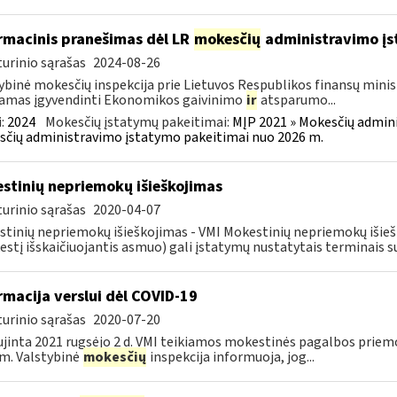
rmacinis pranešimas dėl LR
mokesčių
administravimo į
urinio sąrašas
2024-08-26
ybinė mokesčių inspekcija prie Lietuvos Respublikos finansų minist
amas įgyvendinti Ekonomikos gaivinimo
ir
atsparumo...
:
2024
Mokesčių įstatymų pakeitimai:
MĮP 2021 » Mokesčių admin
čių administravimo įstatymo pakeitimai nuo 2026 m.
stinių nepriemokų išieškojimas
urinio sąrašas
2020-04-07
tinių nepriemokų išieškojimas - VMI Mokestinių nepriemokų iši
stį išskaičiuojantis asmuo) gali įstatymų nustatytais terminais s
rmacija verslui dėl COVID-19
urinio sąrašas
2020-07-20
jinta 2021 rugsėjo 2 d. VMI teikiamos mokestinės pagalbos priemo
m. Valstybinė
mokesčių
inspekcija informuoja, jog...