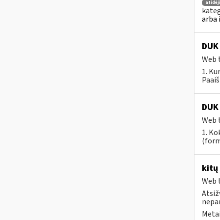
atidė
kateg
arba 
DUK 
Web t
1. Ku
Paaiš
DUK 
Web t
1. Ko
(form
kitų
Web t
Atsiž
nepa
Metai