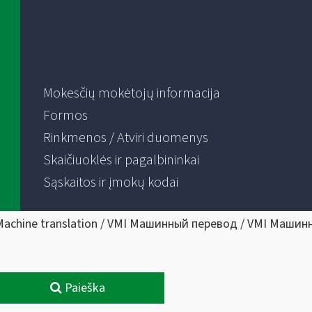
Mokesčių mokėtojų informacija
Formos
Rinkmenos / Atviri duomenys
Skaičiuoklės ir pagalbininkai
Sąskaitos ir įmokų kodai
Machine translation / VMI Машинный перевод / VMI Машин
Paieška