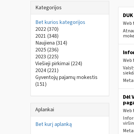
Kategorijos
DUK 
Bet kurios kategorijos
Web t
2022
(370)
Atnau
2021
(348)
mokes
Naujiena
(314)
2025
(236)
Info
2023
(225)
Web t
Viešieji pirkimai
(224)
Valst
2024
(221)
siekd
Gyventojų pajamų mokestis
Metai
(151)
Dėl 
paga
Aplankai
Web t
Infor
virši
Bet kurį aplanką
Metai