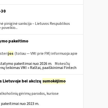
-30
ė piniginė sankcija – Lietuvos Respublikos
poveikio...
ymo pakeitimo
steri
jos
(toliau — VMI prie FM) informuoja apie
statymo pakeitimai nuo 2026 m.
Mokesčių
 teikimas VMI » Raštai, paaiškinimai Fintech
s Lietuvoje bei akcizų
sumokėjimo
alkoholinių gėrimų parodos, kuriose
 pakeitimai nuo 2023 m.