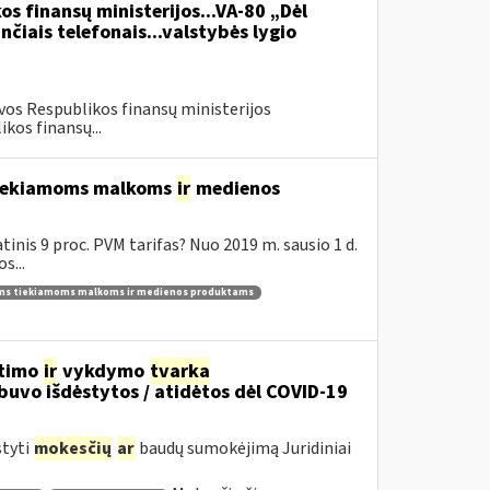
os finansų ministerijos...VA-80 „Dėl
čiais telefonais...valstybės lygio
vos Respublikos finansų ministerijos
kos finansų...
 tiekiamoms malkoms
ir
medienos
inis 9 proc. PVM tarifas? Nuo 2019 m. sausio 1 d.
s...
ams tiekiamoms malkoms ir medienos produktams
itimo
ir
vykdymo
tvarka
uvo išdėstytos / atidėtos dėl COVID-19
styti
mokesčių
ar
baudų sumokėjimą Juridiniai