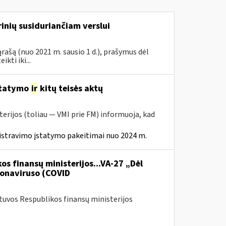
inių susiduriančiam verslui
rašą (nuo 2021 m. sausio 1 d.), prašymus dėl
ti iki...
statymo
ir
kitų teisės aktų
erijos (toliau — VMI prie FM) informuoja, kad
istravimo įstatymo pakeitimai nuo 2024 m.
os finansų ministerijos...VA-27 „Dėl
onaviruso (COVID
etuvos Respublikos finansų ministerijos