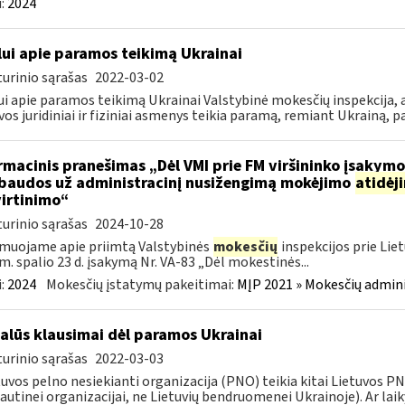
:
2024
lui apie paramos teikimą Ukrainai
urinio sąrašas
2022-03-02
ui apie paramos teikimą Ukrainai Valstybinė mokesčių inspekcija, a
vos juridiniai ir fiziniai asmenys teikia paramą, remiant Ukrainą, pa
rmacinis pranešimas „Dėl VMI prie FM viršininko įsakym
.baudos už administracinį nusižengimą mokėjimo
atidėj
irtinimo“
urinio sąrašas
2024-10-28
muojame apie priimtą Valstybinės
mokesčių
inspekcijos prie Lie
m. spalio 23 d. įsakymą Nr. VA-83 „Dėl mokestinės...
:
2024
Mokesčių įstatymų pakeitimai:
MĮP 2021 » Mokesčių admin
alūs klausimai dėl paramos Ukrainai
urinio sąrašas
2022-03-03
tuvos pelno nesiekianti organizacija (PNO) teikia kitai Lietuvos 
autinei organizacijai, ne Lietuvių bendruomenei Ukrainoje). Ar laiky