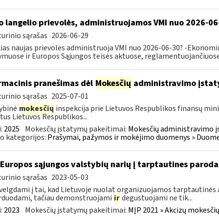
o langelio prievolės, administruojamos VMI nuo 2026-06
urinio sąrašas
2026-06-29
ias naujas prievoles administruoja VMI nuo 2026-06-30? -Ekonomin
ymuose ir Europos Sąjungos teisės aktuose, reglamentuojančiuose 
rmacinis pranešimas dėl
Mokesčių
administravimo įstat
urinio sąrašas
2025-07-01
ybinė
mokesčių
inspekcija prie Lietuvos Respublikos finansų mini
tus Lietuvos Respublikos...
:
2025
Mokesčių įstatymų pakeitimai:
Mokesčių administravimo į
o kategorijos:
Prašymai, pažymos ir mokėjimo duomenys » Duomenų
 Europos sąjungos valstybių narių į tarptautines paroda
urinio sąrašas
2023-05-03
velgdami į tai, kad Lietuvoje nuolat organizuojamos tarptautinės 
rduodami, tačiau demonstruojami
ir
degustuojami ne tik...
:
2023
Mokesčių įstatymų pakeitimai:
MĮP 2021 » Akcizų mokesčių