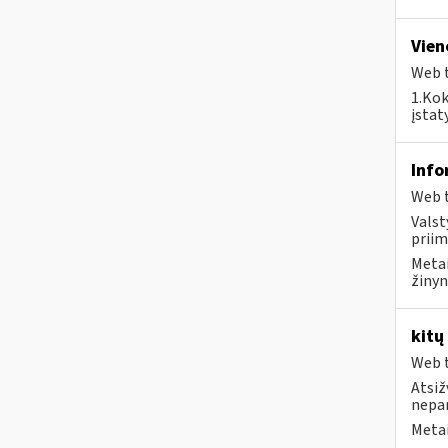
Vien
Web t
1.Kok
įstat
Info
Web t
Valst
priim
Metai
žinyn
kitų
Web t
Atsiž
nepa
Metai