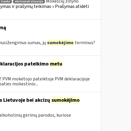
Mokesčių žinyno
 tvarka
ekstremali situacija
mas ir prašymų teikimas » Prašymas atidėti
imą
s nusižengimus sumas, jų
sumokėjimo
terminus?
klaracijos pateikimo
metu
0? PVM mokėtojo pateiktoje PVM deklaracijoje
aties mokestinio...
s Lietuvoje bei akcizų
sumokėjimo
alkoholinių gėrimų parodos, kuriose