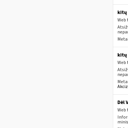
kitų
Web t
Atsiž
nepa
Metai
kitų
Web t
Atsiž
nepa
Metai
Akciz
Dėl 
Web t
Infor
minis