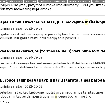
jimas
išdėstymas
prašymai
mokestinė nepriemoka
juridiniai asmenys
išdėstymo
orijos:
Prašymai, pažymos ir mokėjimo duomenys » Pažymų užsaky
išdėstyti mokestinę nepriemoką
apie administracines baudas, jų sumokėjimą
ir
išieškoj
urinio sąrašas
2022-03-09
r galima rasti informaciją apie paskirtų baudų už administraciniu
kinimus, kur galite rasti informaciją apie paskirtų...
dėl PVM deklaracijos (formos FR0600) vertinimo PVM de
urinio sąrašas
2024-09-09
kie nauji duomenys bus vertinami pateikus PVM deklaraciją FR060
oje FR0600) deklaruota pardavimo PVM suma bus lyginama su to p
 Europos sąjungos valstybių narių į tarptautines paroda
urinio sąrašas
2022-05-03
velgdami į tai, kad Lietuvoje nuolat organizuojamos tarptautinės 
rduodami, tačiau demonstruojami
ir
degustuojami ne tik...
:
2022