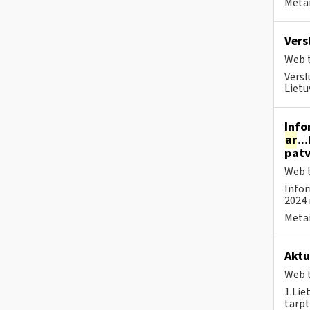
Metai
Vers
Web t
Versl
Lietu
Info
ar
..
patv
Web t
Infor
2024 
Metai
Aktu
Web t
1.Lie
tarpt