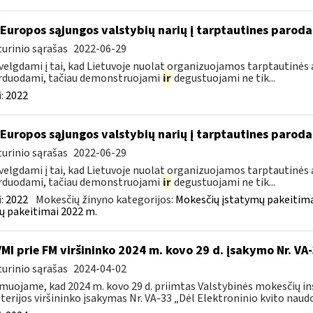
 Europos sąjungos valstybių narių į tarptautines paroda
urinio sąrašas
2022-06-29
velgdami į tai, kad Lietuvoje nuolat organizuojamos tarptautinės 
rduodami, tačiau demonstruojami
ir
degustuojami ne tik...
:
2022
 Europos sąjungos valstybių narių į tarptautines paroda
urinio sąrašas
2022-06-29
velgdami į tai, kad Lietuvoje nuolat organizuojamos tarptautinės 
rduodami, tačiau demonstruojami
ir
degustuojami ne tik...
:
2022
Mokesčių žinyno kategorijos:
Mokesčių įstatymų pakeitima
ų pakeitimai 2022 m.
VMI prie FM viršininko 2024 m. kovo 29 d. įsakymo Nr. VA
urinio sąrašas
2024-04-02
muojame, kad 2024 m. kovo 29 d. priimtas Valstybinės mokesčių in
terijos viršininko įsakymas Nr. VA-33 „Dėl Elektroninio kvito naudo