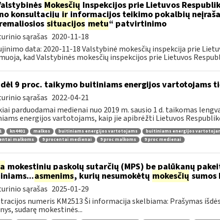
Valstybinės
Mokesčių
Inspekcijos prie Lietuvos Respublik
ino konsultacijų
ir
informacijos teikimo pokalbių neįrašan
remaliosios
situacijos
metu
“ patvirtinimo
urinio sąrašas
2020-11-18
jinimo data: 2020-11-18 Valstybinė mokesčių inspekcija prie Lietu
muoja, kad Valstybinės mokesčių inspekcijos prie Lietuvos Respubli
dėl 9 proc. taikymo buitiniams energijos vartotojams
urinio sąrašas
2022-04-21
kiai parduodamai medienai nuo 2019 m. sausio 1 d. taikomas lengvat
niams energijos vartotojams, kaip jie apibrėžti Lietuvos Respubliko
1
kn4401
malkos
buitiniams energijos vartotojams
buitiniams energijos vartotoj
centai malkoms
9 procentai medienai
9 proc malkoms
9 proc medienai
ia
mokestinių paskolų sutarčių (MPS) be palūkanų pake
diniams...
asmenims
, kurių nesumokėtų
mokesčių
sumos b
urinio sąrašas
2025-01-29
tracijos numeris KM2513 Ši informacija skelbiama: Prašymas išdė
ys, sudarę mokestinės...