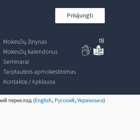
Prisijungti
Mokesčių žinynas
Mokesčių kalendorius
Seminarai
Tarptautinis apmokestinimas
Kontaktai / Apklausa
ний переклад (
English
,
Русский
,
Українська
)