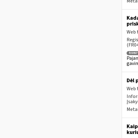
Metai
Kada
pris
Web t
Regis
(FR04
fr0457
Pajam
gavim
Dėl 
Web t
Infor
Įsaky
Metai
Kaip
kuri