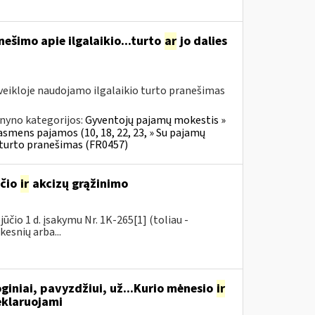
ešimo apie ilgalaikio...turto
ar
jo dalies
veikloje naudojamo ilgalaikio turto pranešimas
nyno kategorijos:
Gyventojų pajamų mokestis »
 asmens pajamos (10, 18, 22, 23, » Su pajamų
o turto pranešimas (FR0457)
sčio
ir
akcizų grąžinimo
čio 1 d. įsakymu Nr. 1K-265[1] (toliau -
kesnių arba...
giniai, pavyzdžiui, už...Kurio mėnesio
ir
eklaruojami