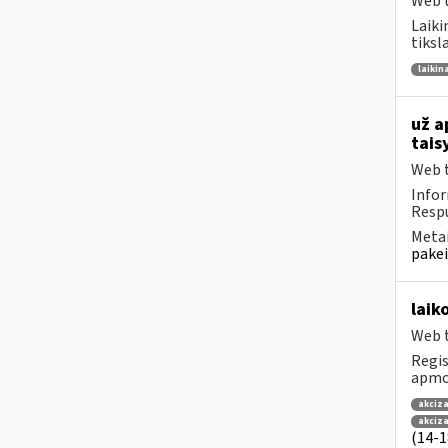
Web t
Laiki
tiksl
laikin
už a
tais
Web t
Infor
Respu
Metai
pakei
laik
Web t
Regis
apmok
akciza
akciz
(14-18