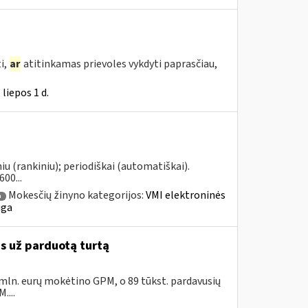
i,
ar
atitinkamas prievoles vykdyti paprasčiau,
liepos 1 d.
u (rankiniu); periodiškai (automatiškai).
00...
Mokesčių žinyno kategorijos:
VMI elektroninės
a
uga
as už parduotą turtą
 mln. eurų mokėtino GPM, o 89 tūkst. pardavusių
....