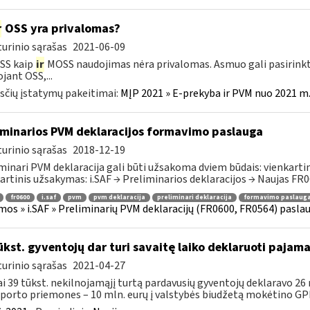
r
OSS yra privalomas?
urinio sąrašas
2021-06-09
SS kaip
ir
MOSS naudojimas nėra privalomas. Asmuo gali pasirinkt
jant OSS,...
čių įstatymų pakeitimai:
MĮP 2021 » E-prekyba ir PVM nuo 2021 m. 
iminarios PVM deklaracijos formavimo paslauga
urinio sąrašas
2018-12-19
minari PVM deklaracija gali būti užsakoma dviem būdais: vienkartini
artinis užsakymas: i.SAF → Preliminarios deklaracijos → Naujas FR06
fr0600
i.saf
pvm
pvm deklaracija
preliminari deklaracija
formavimo paslaug
mos » i.SAF » Preliminarių PVM deklaracijų (FR0600, FR0564) pasla
ūkst. gyventojų dar turi savaitę laiko deklaruoti pajam
urinio sąrašas
2021-04-27
i 39 tūkst. nekilnojamąjį turtą pardavusių gyventojų deklaravo 26
porto priemones – 10 mln. eurų į valstybės biudžetą mokėtino GPM