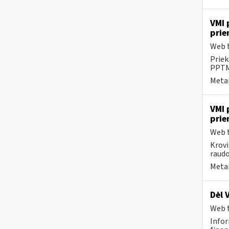
VMI 
prie
Web t
Priek
PPTME
Metai
VMI 
prie
Web t
Krovi
raudo
Metai
Dėl 
Web t
Infor