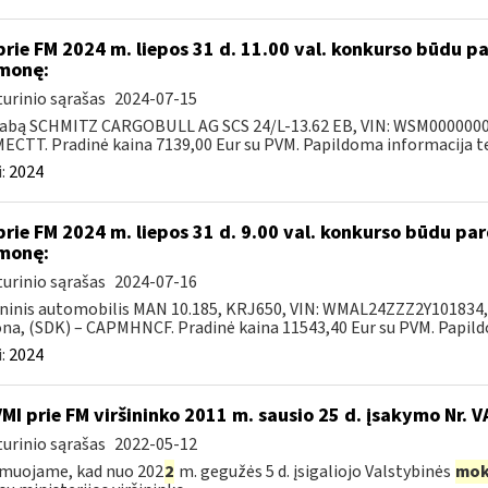
prie FM 2024 m. liepos 31 d. 11.00 val. konkurso būdu 
monę:
urinio sąrašas
2024-07-15
abą SCHMITZ CARGOBULL AG SCS 24/L-13.62 EB, VIN: WSM000000031
CTT. Pradinė kaina 7139,00 Eur su PVM. Papildoma informacija tel.
:
2024
prie FM 2024 m. liepos 31 d. 9.00 val. konkurso būdu p
monę:
urinio sąrašas
2024-07-16
ninis automobilis MAN 10.185, KRJ650, VIN: WMAL24ZZZ2Y101834, 2
na, (SDK) – CAPMHNCF. Pradinė kaina 11543,40 Eur su PVM. Papildo
:
2024
VMI prie FM viršininko 2011 m. sausio 25 d. įsakymo Nr. 
urinio sąrašas
2022-05-12
muojame, kad nuo 202
2
m. gegužės 5 d. įsigaliojo Valstybinės
mok