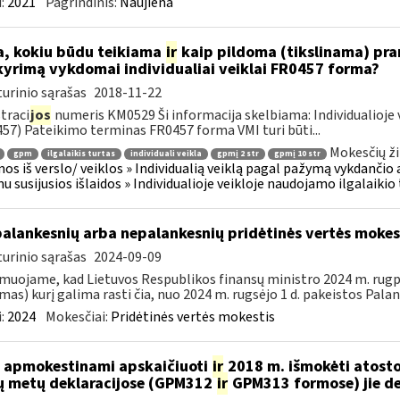
:
2021
Pagrindinis:
Naujiena
, kokiu būdu teikiama
ir
kaip pildoma (tikslinama) pran
kyrimą vykdomai individualiai veiklai FR0457 forma?
urinio sąrašas
2018-11-22
traci
jos
numeris KM0529 Ši informacija skelbiama: Individualioje 
57) Pateikimo terminas FR0457 forma VMI turi būti...
Mokesčių ži
gpm
ilgalaikis turtas
individuali veikla
gpmį 2 str
gpmį 10 str
os iš verslo/ veiklos » Individualią veiklą pagal pažymą vykdančio
u susijusios išlaidos » Individualioje veikloje naudojamo ilgalaiki
palankesnių arba nepalankesnių pridėtinės vertės moke
urinio sąrašas
2024-09-09
muojame, kad Lietuvos Respublikos finansų ministro 2024 m. rugpjū
mas) kurį galima rasti čia, nuo 2024 m. rugsėjo 1 d. pakeistos Palan
:
2024
Mokesčiai:
Pridėtinės vertės mokestis
 apmokestinami apskaičiuoti
ir
2018 m. išmokėti atosto
ų metų deklaracijose (GPM312
ir
GPM313 formose) jie d