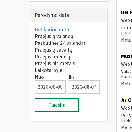
Dėl 
Parodymo data
Web t
Infor
Bet kuriuo metu
param
Praėjusią valandą
Metai
Paskutines 24 valandas
Praėjusią savaitę
Muzi
Praėjusį mėnesį
Praėjusiais metais
Web t
Laikotarpyje…
Valst
Nuo
Iki
kompa
Metai
Ar
OS
Paieška
Web t
Per V
mokėt
Mokes