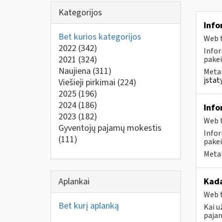
Kategorijos
Info
Bet kurios kategorijos
Web t
2022
(342)
Infor
2021
(324)
pakei
Naujiena
(311)
Metai
įstat
Viešieji pirkimai
(224)
2025
(196)
2024
(186)
Info
2023
(182)
Web t
Gyventojų pajamų mokestis
Infor
(111)
pakei
Metai
Aplankai
Kada
Web t
Bet kurį aplanką
Kai u
pajam