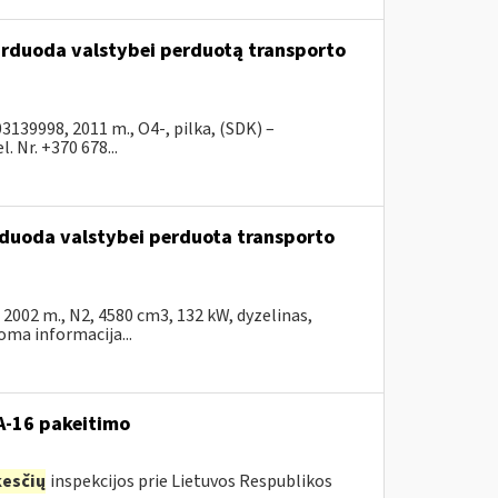
parduoda valstybei perduotą transporto
39998, 2011 m., O4-, pilka, (SDK) –
 Nr. +370 678...
arduoda valstybei perduota transporto
002 m., N2, 4580 cm3, 132 kW, dyzelinas,
ma informacija...
VA-16 pakeitimo
esčių
inspekcijos prie Lietuvos Respublikos