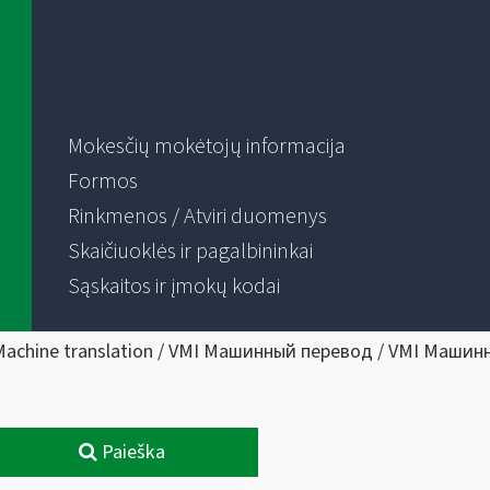
Mokesčių mokėtojų informacija
Formos
Rinkmenos / Atviri duomenys
Skaičiuoklės ir pagalbininkai
Sąskaitos ir įmokų kodai
Machine translation / VMI Машинный перевод / VMI Машин
Paieška