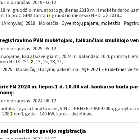
urinio sąrašas
2019-03-12
18 m. gruodžio mėn. atostogų dienas 2018 m. išmokėta darbo už
nt 15 proc. GPM tarifą
ir
gruodžio mėnesio NPD. Už 2018...
 (Archyvas):
2019
Mokesčiai:
Gyventojų pajamų mokestis
Pagrind
iregistravimo PVM mokėtojais, taikančiais smulkiojo ve
urinio sąrašas
2025-05-12
muojame, kad atsižvelgiant į 2024 m. balandžio 10 d. priimtą Liet
ymo Nr. IX-751
2
, 13, 15, 28, 31,...
:
2025
Mokesčių įstatymų pakeitimai:
MĮP 2021 » Pridėtinės vert
prie FM 2024 m. liepos 1 d. 10.00 val. konkurso būdu p
monę:
urinio sąrašas
2024-06-12
obilis Toyota Land Cruiser, VIN JTEBH3FJ20K092005, gamybos/mod
- 298
2
cm3, galia - 140 kW, kuras - dyzelinas,...
inai patvirtinto gavėjo registracija