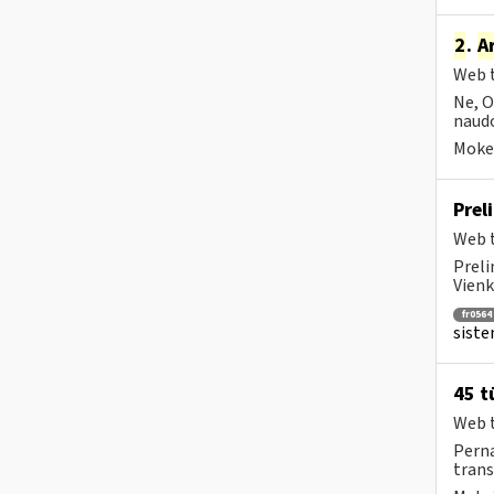
2
.
A
Web t
Ne, O
naudo
Mokes
Prel
Web t
Preli
Vienk
fr0564
siste
45 t
Web t
Perna
trans