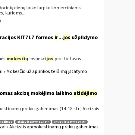
ndorinių dienų laikotarpiui komerciniams
s, kurioms...
aracijos KIT717 formos
ir
...
jos
užpildymo
nės
mokesčių
inspekci
jos
prie Lietuvos
i » Mokesčio už aplinkos teršimą įstatymo
komas akcizų mokėjimo laikino
atidėjimo
estinamų prekių gabenimas (14-18 str.) Akcizais
o režimas
akcizų įstatymo 14 str
akcizų įstatymo 16 str
zai » Akcizais apmokestinamų prekių gabenimas