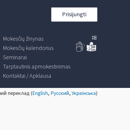
Prisijungti
Mokesčių žinynas
Mokesčių kalendorius
Seminarai
Tarptautinis apmokestinimas
Kontaktai / Apklausa
ний переклад (
English
,
Русский
,
Українська
)