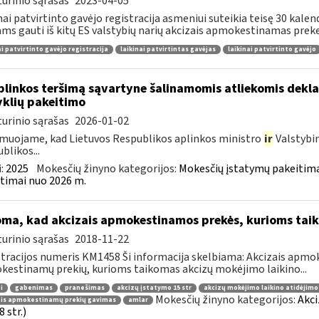
urinio sąrašas
2023-04-05
nai patvirtinto gavėjo registracija asmeniui suteikia teisę 30 kale
ams gauti iš kitų ES valstybių narių akcizais apmokestinamas preke
ai patvirtinto gavėjo registracija
laikinai patvirtintas gavėjas
laikinai patvirtinto gavėjo
plinkos teršimą sąvartyne šalinamomis atliekomis dekl
yklių pakeitimo
urinio sąrašas
2026-01-02
muojame, kad Lietuvos Respublikos aplinkos ministro
ir
Valstybi
blikos...
:
2025
Mokesčių žinyno kategorijos:
Mokesčių įstatymų pakeitima
timai nuo 2026 m.
oma, kad akcizais apmokestinamos prekės, kurioms tai
urinio sąrašas
2018-11-22
tracijos numeris KM1458 Ši informacija skelbiama: Akcizais apmok
estinamų prekių, kurioms taikomas akcizų mokėjimo laikino...
i
gabenimas
pranešimas
akcizų įstatymo 15 str
akcizų mokėjimo laikino atidėjim
Mokesčių žinyno kategorijos:
Akci
ais apmokestinamų prekių gavimas
amlar
 str.)