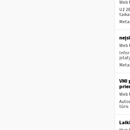
Web t
Už 20
taika
Metai
neįs
Web t
Infor
įstat
Metai
VMI 
prie
Web t
Autom
tūris 
Laik