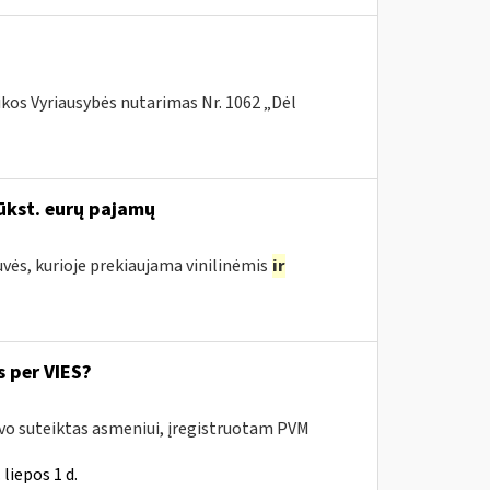
ikos Vyriausybės nutarimas Nr. 1062 „Dėl
ūkst. eurų pajamų
uvės, kurioje prekiaujama vinilinėmis
ir
 per VIES?
uvo suteiktas asmeniui, įregistruotam PVM
liepos 1 d.