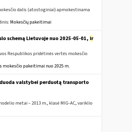
mokesčio dalis (atostoginiai) apmokestinama
inis:
Mokesčių pakeitimai
rslo schemą Lietuvoje nuo 2025-05-01,
ir
uvos Respublikos pridėtinės vertės mokesčio
ės mokesčio pakeitimai nuo 2025 m.
arduoda valstybei perduotą transporto
elio metai – 2013 m., klasė MIG-AC, variklio