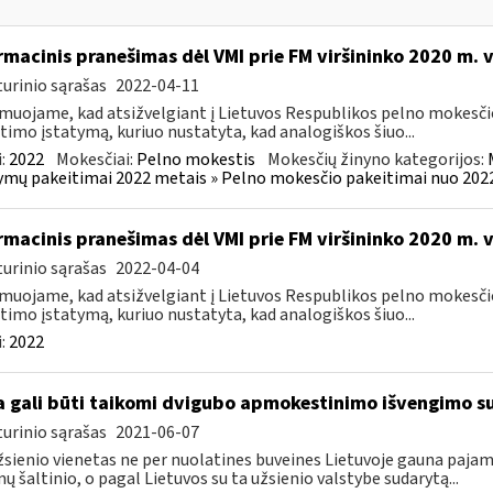
rmacinis pranešimas dėl VMI prie FM viršininko 2020 m. 
urinio sąrašas
2022-04-11
muojame, kad atsižvelgiant į Lietuvos Respublikos pelno mokesči
timo įstatymą, kuriuo nustatyta, kad analogiškos šiuo...
:
2022
Mokesčiai:
Pelno mokestis
Mokesčių žinyno kategorijos:
ymų pakeitimai 2022 metais » Pelno mokesčio pakeitimai nuo 202
rmacinis pranešimas dėl VMI prie FM viršininko 2020 m. 
urinio sąrašas
2022-04-04
muojame, kad atsižvelgiant į Lietuvos Respublikos pelno mokesči
timo įstatymą, kuriuo nustatyta, kad analogiškos šiuo...
:
2022
 gali būti taikomi dvigubo apmokestinimo išvengimo su
urinio sąrašas
2021-06-07
žsienio vienetas ne per nuolatines buveines Lietuvoje gauna paj
ų šaltinio, o pagal Lietuvos su ta užsienio valstybe sudarytą...