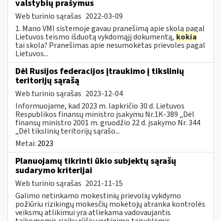
valstybių prašymus
Web turinio sąrašas
2022-03-09
1. Mano VMI sistemoje gavau pranešimą apie skolą pagal
Lietuvos teismo išduotą vykdomąjį dokumentą,
kokia
tai skola? Pranešimas apie nesumokėtas prievoles pagal
Lietuvos...
Dėl Rusijos federacijos įtraukimo į tikslinių
teritorijų sąrašą
Web turinio sąrašas
2023-12-04
Informuojame, kad 2023 m. lapkričio 30 d. Lietuvos
Respublikos finansų ministro įsakymu Nr.1K-389 „Dėl
finansų ministro 2001 m. gruodžio 22 d. įsakymo Nr. 344
„Dėl tikslinių teritorijų sąrašo...
Metai:
2023
Planuojamų tikrinti ūkio subjektų sąrašų
sudarymo kriterijai
Web turinio sąrašas
2021-11-15
Galimo netinkamo mokestinių prievolių vykdymo
požiūriu rizikingų mokesčių mokėtojų atranka kontrolės
veiksmų atlikimui yra atliekama vadovaujantis
taikomomis rizikų rūšių vertinimo taisyklėmis...