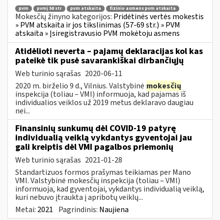
pvm
pvmį 58 str
pvm atskaita
fizinio asmens pvm atskaita
Mokesčių žinyno kategorijos:
Pridėtinės vertės mokestis
» PVM atskaita ir jos tikslinimas (57-69 str.) » PVM
atskaita » Įsiregistravusio PVM mokėtoju asmens
Atidėlioti neverta – pajamų deklaracijas kol kas
pateikė tik pusė savarankiškai dirbančiųjų
Web turinio sąrašas
2020-06-11
2020 m. birželio 9 d., Vilnius. Valstybinė
mokesčių
inspekcija (toliau – VMI) informuoja, kad pajamas iš
individualios veiklos už 2019 metus deklaravo daugiau
nei...
Finansinių sunkumų dėl COVID-19 patyrę
individualią veiklą vykdantys gyventojai jau
gali kreiptis dėl VMI pagalbos priemonių
Web turinio sąrašas
2021-01-28
Standartizuos formos prašymas teikiamas per Mano
VMI. Valstybinė mokesčių inspekcija (toliau – VMI)
informuoja, kad gyventojai, vykdantys individualią veiklą,
kuri nebuvo įtraukta į apribotų veiklų...
Metai:
2021
Pagrindinis:
Naujiena