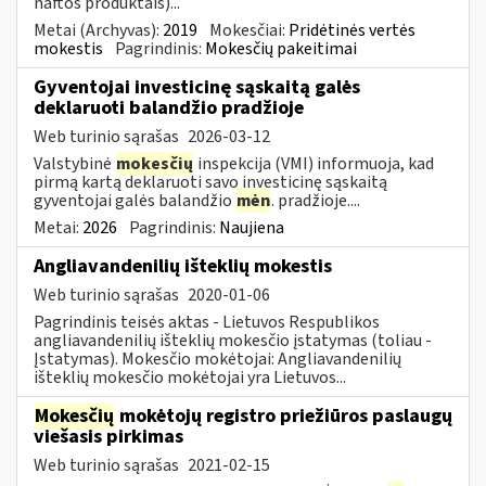
naftos produktais)...
Metai (Archyvas):
2019
Mokesčiai:
Pridėtinės vertės
mokestis
Pagrindinis:
Mokesčių pakeitimai
Gyventojai investicinę sąskaitą galės
deklaruoti balandžio pradžioje
Web turinio sąrašas
2026-03-12
Valstybinė
mokesčių
inspekcija (VMI) informuoja, kad
pirmą kartą deklaruoti savo investicinę sąskaitą
gyventojai galės balandžio
mėn
. pradžioje....
Metai:
2026
Pagrindinis:
Naujiena
Angliavandenilių išteklių mokestis
Web turinio sąrašas
2020-01-06
Pagrindinis teisės aktas - Lietuvos Respublikos
angliavandenilių išteklių mokesčio įstatymas (toliau -
Įstatymas). Mokesčio mokėtojai: Angliavandenilių
išteklių mokesčio mokėtojai yra Lietuvos...
Mokesčių
mokėtojų registro priežiūros paslaugų
viešasis pirkimas
Web turinio sąrašas
2021-02-15