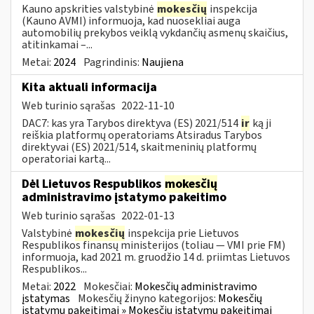
Kauno apskrities valstybinė
mokesčių
inspekcija
(Kauno AVMI) informuoja, kad nuosekliai auga
automobilių prekybos veiklą vykdančių asmenų skaičius,
atitinkamai –...
Metai:
2024
Pagrindinis:
Naujiena
Kita aktuali informacija
Web turinio sąrašas
2022-11-10
DAC7: kas yra Tarybos direktyva (ES) 2021/514
ir
ką ji
reiškia platformų operatoriams Atsiradus Tarybos
direktyvai (ES) 2021/514, skaitmeninių platformų
operatoriai kartą...
Dėl Lietuvos Respublikos
mokesčių
administravimo įstatymo pakeitimo
Web turinio sąrašas
2022-01-13
Valstybinė
mokesčių
inspekcija prie Lietuvos
Respublikos finansų ministerijos (toliau — VMI prie FM)
informuoja, kad 2021 m. gruodžio 14 d. priimtas Lietuvos
Respublikos...
Metai:
2022
Mokesčiai:
Mokesčių administravimo
įstatymas
Mokesčių žinyno kategorijos:
Mokesčių
įstatymų pakeitimai » Mokesčių įstatymų pakeitimai