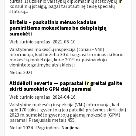
turtas: 1) užsienio valstybių diplomatinių atstovybių
ir
konsulinių įstaigų, pagal tarptautinę teisę specialų
statusą...
Birželis – paskutinis mėnuo kadaise
pamirštiems mokesčiams be delspinigių
sumokėti
Web turinio sąrašas
2021-06-10
Valstybinės mokesčių inspekcija (toliau – VMI)
informuoja, kad birželio 30 d. baigiasi terminas iki kurio
mokesčių mokėtojai, kurie 2019 m. pasinaudojo
vienintele galimybe atsiskleisti...
Metai:
2021
Atidėlioti neverta — paprastai
ir
greitai galite
skirti sumokėto GPM dalį paramai
Web turinio sąrašas
2024-04-16
Valstybinė mokesčių inspekcija (VMI) informuoja, kad
apie 170 tūkst. gyventojų jau pateikė prašymus skirti dalį
2023 m. sumokėto gyventojų pajamų mokesčio (GPM)
paramai. Praėjusiais metais 455...
Metai:
2024
Pagrindinis:
Naujiena