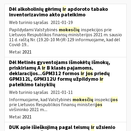
Dėl alkoholinių gėrimų
ir
apdoroto tabako
inventorizavimo akto pateikimo
Web turinio sąrašas
2021-01-19
Papildydami Valstybinės
mokesčių
inspekcijos prie
Lietuvos Respublikos finansų ministerijos 2021 m. sausio
11 d. raštą Nr. (19.20-10 Mr)R-129 informuojame, kad dėl
Covid-19...
Metai:
2021
Dėl Metinės gyventojams išmokėtų išmokų,
priskiriamų A
ir
B klasės pajamoms,
deklaracijos...GPM312 formos
ir
jos
priedų
GPM312L, GPM312U formų užpildymo
ir
pateikimo taisyklių
Web turinio sąrašas
2021-01-11
Informuojame, kad Valstybinės
mokesčių
inspekci
jos
prie Lietuvos Respublikos finansų ministeri
jos
viršininko 2021 m....
Metai:
2021
DUK apie išieškojimą pagal teismų
ir
užsienio