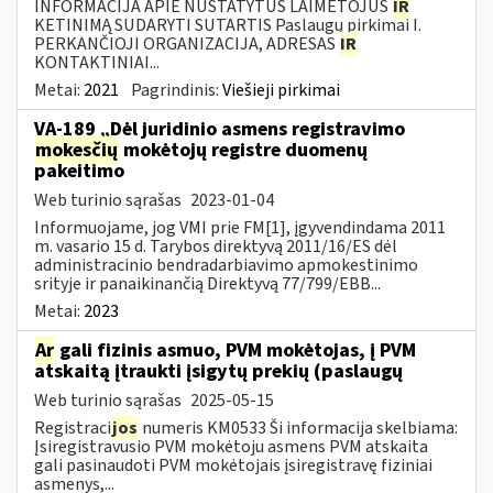
INFORMACIJA APIE NUSTATYTUS LAIMĖTOJUS
IR
KETINIMĄ SUDARYTI SUTARTIS Paslaugų pirkimai I.
PERKANČIOJI ORGANIZACIJA, ADRESAS
IR
KONTAKTINIAI...
Metai:
2021
Pagrindinis:
Viešieji pirkimai
VA-189 „Dėl juridinio asmens registravimo
mokesčių
mokėtojų registre duomenų
pakeitimo
Web turinio sąrašas
2023-01-04
Informuojame, jog VMI prie FM[1], įgyvendindama 2011
m. vasario 15 d. Tarybos direktyvą 2011/16/ES dėl
administracinio bendradarbiavimo apmokestinimo
srityje ir panaikinančią Direktyvą 77/799/EBB...
Metai:
2023
Ar
gali fizinis asmuo, PVM mokėtojas, į PVM
atskaitą įtraukti įsigytų prekių (paslaugų
Web turinio sąrašas
2025-05-15
Registraci
jos
numeris KM0533 Ši informacija skelbiama:
Įsiregistravusio PVM mokėtoju asmens PVM atskaita
gali pasinaudoti PVM mokėtojais įsiregistravę fiziniai
asmenys,...