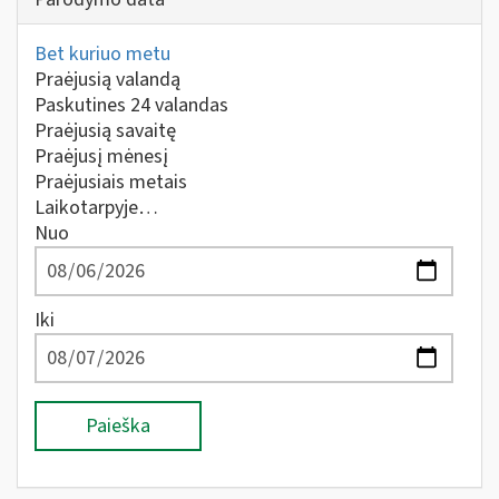
Bet kuriuo metu
Praėjusią valandą
Paskutines 24 valandas
Praėjusią savaitę
Praėjusį mėnesį
Praėjusiais metais
Laikotarpyje…
Nuo
Iki
Paieška