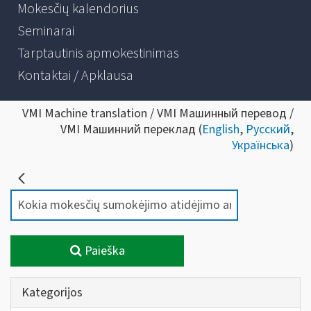
Mokesčių kalendorius
Seminarai
Tarptautinis apmokestinimas
Kontaktai / Apklausa
VMI Machine translation / VMI Машинный перевод /
VMI Машинний переклад (
English
,
Русский
,
Українська
)
Paieška
Kategorijos