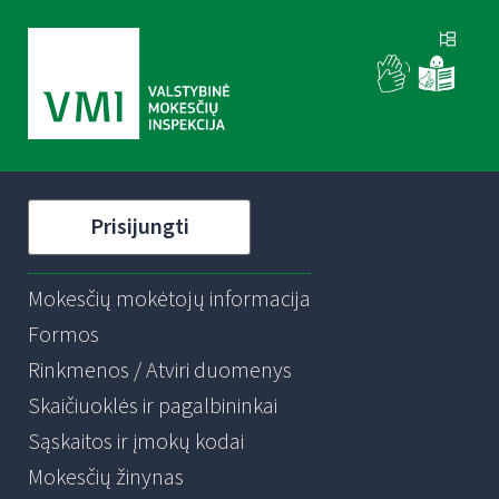
Prisijungti
Mokesčių mokėtojų informacija
Formos
Rinkmenos / Atviri duomenys
Skaičiuoklės ir pagalbininkai
Sąskaitos ir įmokų kodai
Mokesčių žinynas