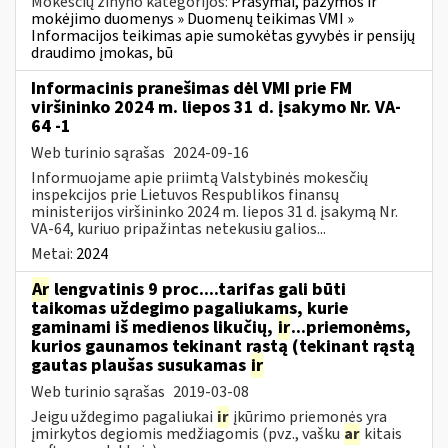
Mokesčių žinyno kategorijos:
Prašymai, pažymos ir
mokėjimo duomenys » Duomenų teikimas VMI »
Informacijos teikimas apie sumokėtas gyvybės ir pensijų
draudimo įmokas, bū
Informacinis pranešimas dėl VMI prie FM
viršininko 2024 m. liepos 31 d. įsakymo Nr. VA-
64 -1
Web turinio sąrašas
2024-09-16
Informuojame apie priimtą Valstybinės mokesčių
inspekcijos prie Lietuvos Respublikos finansų
ministerijos viršininko 2024 m. liepos 31 d. įsakymą Nr.
VA-64, kuriuo pripažintas netekusiu galios...
Metai:
2024
Ar
lengvatinis 9 proc....tarifas gali būti
taikomas uždegimo pagaliukams, kurie
gaminami iš medienos likučių,
ir
...priemonėms,
kurios gaunamos tekinant rąstą (tekinant rąstą
gautas plaušas susukamas
ir
Web turinio sąrašas
2019-03-08
Jeigu uždegimo pagaliukai
ir
įkūrimo priemonės yra
įmirkytos degiomis medžiagomis (pvz., vašku
ar
kitais