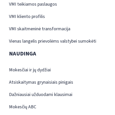
VMI teikiamos paslaugos
VMI kliento profilis
VMI skaitmeninė transformacija
Vienas langelis prievolėms valstybei sumokėti
NAUDINGA
Mokesčiai ir jų dydžiai
Atsiskaitymas grynaisiais pinigais
Dažniausiai užduodami klausimai
Mokesčių ABC