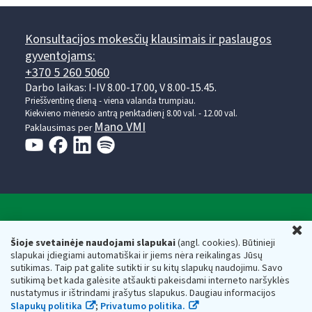
Konsultacijos mokesčių klausimais ir paslaugos
gyventojams:
+370 5 260 5060
Darbo laikas: I-IV 8.00-17.00, V 8.00-15.45.
Prieššventinę dieną - viena valanda trumpiau.
Kiekvieno mėnesio antrą penktadienį 8.00 val. - 12.00 val.
Mano VMI
Paklausimas per
Valstybinė mokesčių inspekcija prie Lietuvos
U
Respublikos finansų ministerijos
Šioje svetainėje naudojami slapukai
(angl. cookies). Būtinieji
slapukai įdiegiami automatiškai ir jiems nėra reikalingas Jūsų
Biudžetinė įstaiga. Juridinio asmens kodas — 188659752,
sutikimas. Taip pat galite sutikti ir su kitų slapukų naudojimu. Savo
adresas: Vasario 16-osios g. 14, 01107 Vilnius, Lietuva, el.paštas:
sutikimą bet kada galėsite atšaukti pakeisdami interneto naršyklės
vmi@vmi.lt
, E. pristatymo dėžutės adresas 188659752
nustatymus ir ištrindami įrašytus slapukus. Daugiau informacijos
Duomenys apie Valstybinę mokesčių inspekciją prie Lietuvos
Slapukų politika
;
Privatumo politika.
Respublikos finansų ministerijos kaupiami ir saugomi Juridinių