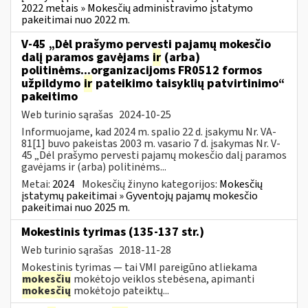
2022 metais » Mokesčių administravimo įstatymo
pakeitimai nuo 2022 m.
V-45 „Dėl prašymo pervesti pajamų mokesčio
dalį paramos gavėjams
ir
(arba)
politinėms...organizacijoms FR0512 formos
užpildymo
ir
pateikimo taisyklių patvirtinimo“
pakeitimo
Web turinio sąrašas
2024-10-25
Informuojame, kad 2024 m. spalio 22 d. įsakymu Nr. VA-
81[1] buvo pakeistas 2003 m. vasario 7 d. įsakymas Nr. V-
45 „Dėl prašymo pervesti pajamų mokesčio dalį paramos
gavėjams ir (arba) politinėms...
Metai:
2024
Mokesčių žinyno kategorijos:
Mokesčių
įstatymų pakeitimai » Gyventojų pajamų mokesčio
pakeitimai nuo 2025 m.
Mokestinis tyrimas (135-137 str.)
Web turinio sąrašas
2018-11-28
Mokestinis tyrimas — tai VMI pareigūno atliekama
mokesčių
mokėtojo veiklos stebėsena, apimanti
mokesčių
mokėtojo pateiktų...