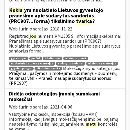
Kokia
yra nuolatinio Lietuvos gyventojo
pranešimo apie sudarytus sandorius
(PRC907...forma) tikslinimo
tvarka
?
Web turinio sąrašas
2018-11-22
Registraci
jos
numeris KM1305 Ši informacija skelbiama:
Pranešimas apie sudarytus sandorius (PRC907)
Nuolatinio Lietuvos gyventojo pranešimo apie sudarytus
sandorius forma...
gyventojas
prc907
tikslinimas
užsienio įmonė
nuolatinis lietuvos gyventojas
sudaryti sandoriai
užsienio gyventojas
Mokesčių žinyno kategorijos:
grynieji pinigai
tikslinimo tvarka
Prašymai, pažymos ir mokėjimo duomenys » Duomenų
teikimas VMI » Pranešimas apie sudarytus sandorius
(PRC907)
Didėja odontologijos įmonių sumokami
mokesčiai
Web turinio sąrašas
2021-04-06
Valstybinė mokesčių inspekcija (toliau – VMI)
informuoja, kad įžvelgus mokesčių vengimo bei pajamų
neapskaitymo riziką inicijuojami vienu
metu
kontrolės
veiksmai -...