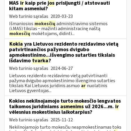
MAS
ir
kaip prie
jos
prisijungti / atstovauti
kitam asmeniui?
Web turinio sąrašas
2020-03-23
Išmaniosios
mokesčių
administravimo sistemos
(i.MAS) tikslas − mažinti administracinę naštą
mokesčių
mokėtojams, didinti...
Kokia
yra Lietuvos rezidento rezidavimo vietą
patvirtinančios pažymos dvigubo
apmokestinimo...išvengimo sutarties tikslais
išdavimo
tvarka
?
Web turinio sąrašas
2024-06-27
Lietuvos rezidento rezidavimo vietą patvirtinanti
pažyma dvigubo apmokestinimo išvengimo sutarties
tikslais Kai Lietuvos juridinis asmuo
ar
nuolatinis
Lietuvos gyventojas...
Kokios nekilnojamojo turto mokesčio lengvatos
taikomos juridiniams
asmenims
už 2026...m.
ir
vėlesnius mokestinius laikotarpius?
Web turinio sąrašas
2025-11-12
Nekilnojamojo turto mokesčiu neapmokestinamas toks