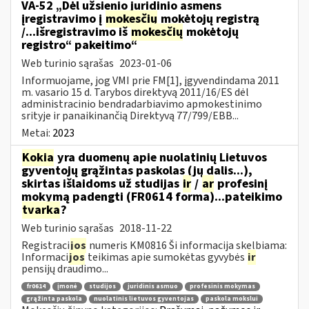
VA-52 „Dėl užsienio juridinio asmens
įregistravimo į
mokesčių
mokėtojų registrą
/...išregistravimo iš
mokesčių
mokėtojų
registro“ pakeitimo“
Web turinio sąrašas
2023-01-06
Informuojame, jog VMI prie FM[1], įgyvendindama 2011
m. vasario 15 d. Tarybos direktyvą 2011/16/ES dėl
administracinio bendradarbiavimo apmokestinimo
srityje ir panaikinančią Direktyvą 77/799/EBB...
Metai:
2023
Kokia
yra duomenų apie nuolatinių Lietuvos
gyventojų grąžintas paskolas (jų dalis...),
skirtas išlaidoms už studijas
ir
/
ar
profesinį
mokymą padengti (FR0614 forma)...pateikimo
tvarka
?
Web turinio sąrašas
2018-11-22
Registraci
jos
numeris KM0816 Ši informacija skelbiama:
Informaci
jos
teikimas apie sumokėtas gyvybės
ir
pensijų draudimo...
fr0614
įmonė
studijos
juridinis asmuo
profesinis mokymas
grąžinta paskola
nuolatinis lietuvos gyventojas
paskola mokslui