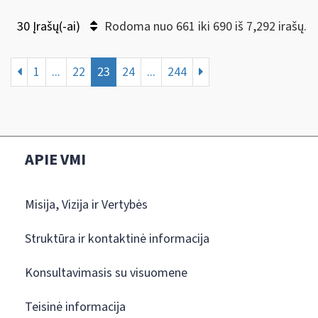
30 Įrašų(-ai)
Rodoma nuo 661 iki 690 iš 7,292 irašų.
1
...
22
23
24
...
244
APIE VMI
Misija, Vizija ir Vertybės
Struktūra ir kontaktinė informacija
Konsultavimasis su visuomene
Teisinė informacija