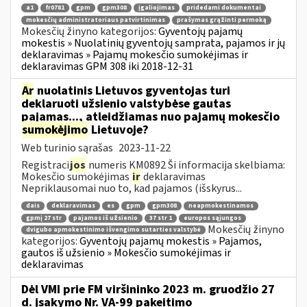
a1
fr0781
gpm
gpm308
įgaliojimas
pridedami dokumentai
mokesčių administratoriaus patvirtinimas
prašymas grąžinti permoką
Mokesčių žinyno kategorijos:
Gyventojų pajamų
mokestis » Nuolatinių gyventojų samprata, pajamos ir jų
deklaravimas » Pajamų mokesčio sumokėjimas ir
deklaravimas GPM 308 iki 2018-12-31
Ar
nuolatinis Lietuvos gyventojas turi
deklaruoti užsienio valstybėse gautas
pajamas..., atleidžiamas nuo pajamų mokesčio
sumokėjimo
Lietuvoje?
Web turinio sąrašas
2023-11-22
Registraci
jos
numeris KM0892 Ši informacija skelbiama:
Mokesčio sumokėjimas
ir
deklaravimas
Nepriklausomai nuo to, kad pajamos (išskyrus...
dais
deklaravimas
es
gpm
gpm308
neapmokestinamos
gpmį 27 str
pajamos iš užsienio
37 str 1
europos sąjungos
Mokesčių žinyno
dvigubo apmokestinimo išvengimo sutarties valstybė
kategorijos:
Gyventojų pajamų mokestis » Pajamos,
gautos iš užsienio » Mokesčio sumokėjimas ir
deklaravimas
Dėl VMI prie FM viršininko 2023 m. gruodžio 27
d. įsakymo Nr. VA-99 pakeitimo