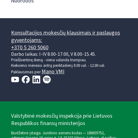
Nuorodos
Konsultacijos mokesčių klausimais ir paslaugos
gyventojams:
+370 5 260 5060
Darbo laikas: I-IV 8.00-17.00, V 8.00-15.45.
Prieššventinę dieną - viena valanda trumpiau.
Kiekvieno mėnesio antrą penktadienį 8.00 val. - 12.00 val.
Mano VMI
Paklausimas per
Valstybinė mokesčių inspekcija prie Lietuvos
Respublikos finansų ministerijos
Biudžetinė įstaiga. Juridinio asmens kodas — 188659752,