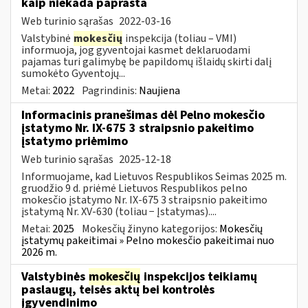
kaip niekada paprasta
Web turinio sąrašas
2022-03-16
Valstybinė
mokesčių
inspekcija (toliau – VMI)
informuoja, jog gyventojai kasmet deklaruodami
pajamas turi galimybę be papildomų išlaidų skirti dalį
sumokėto Gyventojų...
Metai:
2022
Pagrindinis:
Naujiena
Informacinis pranešimas dėl Pelno mokesčio
įstatymo Nr. IX-675 3 straipsnio pakeitimo
įstatymo priėmimo
Web turinio sąrašas
2025-12-18
Informuojame, kad Lietuvos Respublikos Seimas 2025 m.
gruodžio 9 d. priėmė Lietuvos Respublikos pelno
mokesčio įstatymo Nr. IX-675 3 straipsnio pakeitimo
įstatymą Nr. XV-630 (toliau − Įstatymas)....
Metai:
2025
Mokesčių žinyno kategorijos:
Mokesčių
įstatymų pakeitimai » Pelno mokesčio pakeitimai nuo
2026 m.
Valstybinės
mokesčių
inspekcijos teikiamų
paslaugų, teisės aktų bei kontrolės
įgyvendinimo