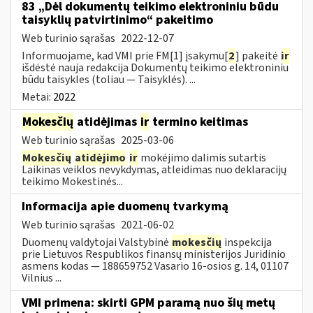
83 „Dėl dokumentų teikimo elektroniniu būdu
taisyklių patvirtinimo“ pakeitimo
Web turinio sąrašas
2022-12-07
Informuojame, kad VMI prie FM[1] įsakymu[
2
] pakeitė
ir
išdėstė nauja redakcija Dokumentų teikimo elektroniniu
būdu taisykles (toliau — Taisyklės). ...
Metai:
2022
Mokesčių
atidėjimas
ir
termino keitimas
Web turinio sąrašas
2025-03-06
Mokesčių
atidėjimo
ir
mokėjimo dalimis sutartis
Laikinas veiklos nevykdymas, atleidimas nuo deklaracijų
teikimo Mokestinės...
Informacija apie duomenų tvarkymą
Web turinio sąrašas
2021-06-02
Duomenų valdytojai Valstybinė
mokesčių
inspekcija
prie Lietuvos Respublikos finansų ministerijos Juridinio
asmens kodas — 188659752 Vasario 16-osios g. 14, 01107
Vilnius ...
VMI primena: skirti GPM paramą nuo šių metų