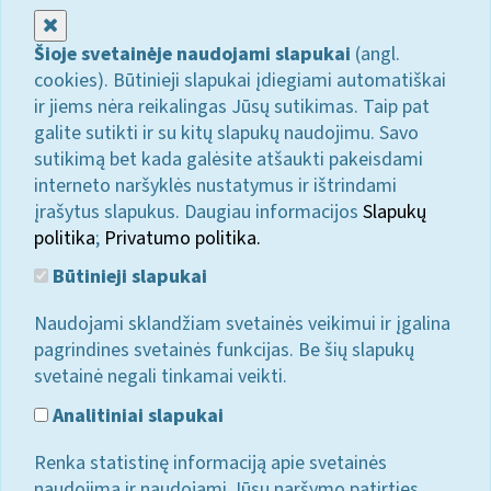
Uždaryti
Šioje svetainėje naudojami slapukai
(angl.
cookies). Būtinieji slapukai įdiegiami automatiškai
ir jiems nėra reikalingas Jūsų sutikimas. Taip pat
galite sutikti ir su kitų slapukų naudojimu. Savo
sutikimą bet kada galėsite atšaukti pakeisdami
interneto naršyklės nustatymus ir ištrindami
įrašytus slapukus. Daugiau informacijos
Slapukų
politika
;
Privatumo politika.
Būtinieji slapukai
Naudojami sklandžiam svetainės veikimui ir įgalina
pagrindines svetainės funkcijas. Be šių slapukų
svetainė negali tinkamai veikti.
Analitiniai slapukai
Renka statistinę informaciją apie svetainės
naudojimą ir naudojami Jūsų naršymo patirties