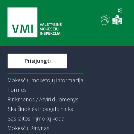
Prisijungti
Mokesčių mokėtojų informacija
Formos
Rinkmenos / Atviri duomenys
Skaičiuoklės ir pagalbininkai
Sąskaitos ir įmokų kodai
Mokesčių žinynas