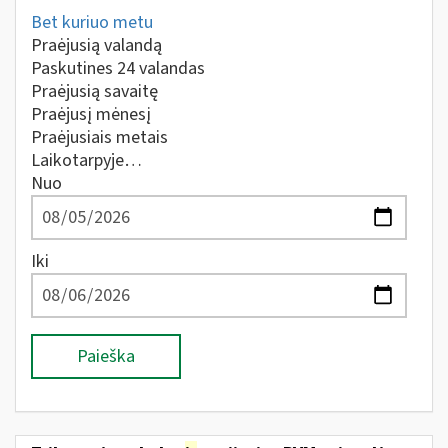
Bet kuriuo metu
Praėjusią valandą
Paskutines 24 valandas
Praėjusią savaitę
Praėjusį mėnesį
Praėjusiais metais
Laikotarpyje…
Nuo
Iki
Paieška