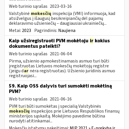
Web turinio sąrašas
2023-03-16
Valstybinė
mokesčių
inspekcija (VMI) informuoja, kad
atsižvelgus į išaugusį besikreipiančių dėl pajamų
deklaravimo užsieniečių – daugiausiai ukrainiečių...
Metai:
2023
Pagrindinis:
Naujiena
Kaip užsiregistruoti PVM mokėtoju
ir
kokius
dokumentus pateikti?
Web turinio sąrašas
2021-06-04
Pirma, užsienio apmokestinamasis asmuo turi būti
įregistruotas Lietuvos mokesčių mokėtojų registre
(jeigu d
ar
nėra registruotas). Užsienio juridinis asmuo
registruojasi...
59. Kaip OSS dalyvis turi sumokėti mokėtiną
PVM?
Web turinio sąrašas
2021-06-16
PVM turi būti sumokėtas į specialią Valstybinės
mokesčių
inspekcijos prie Lietuvos Respublikos finansų
ministerijos sąskaitą. Mokėjimo pavedime būtina
nurodyti atitinkamai...
Mokesčių įstatymų pakeitimai:
MĮP 2021 » E-prekyba ir