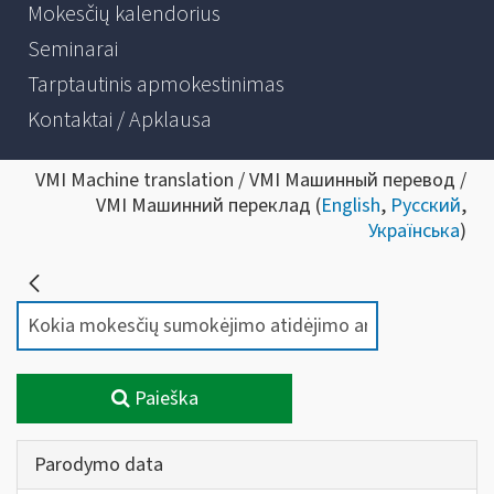
Mokesčių kalendorius
Seminarai
Tarptautinis apmokestinimas
Kontaktai / Apklausa
VMI Machine translation / VMI Машинный перевод /
VMI Машинний переклад (
English
,
Русский
,
Українська
)
Paieška
Parodymo data