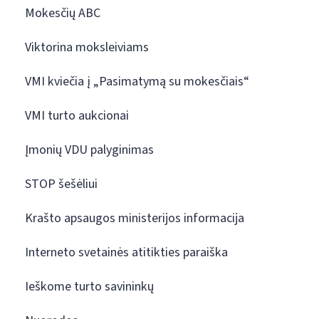
Mokesčių ABC
Viktorina moksleiviams
VMI kviečia į „Pasimatymą su mokesčiais“
VMI turto aukcionai
Įmonių VDU palyginimas
STOP šešėliui
Krašto apsaugos ministerijos informacija
Interneto svetainės atitikties paraiška
Ieškome turto savininkų