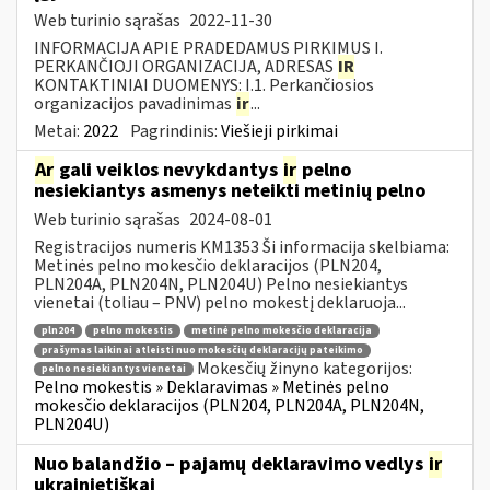
Web turinio sąrašas
2022-11-30
INFORMACIJA APIE PRADEDAMUS PIRKIMUS I.
PERKANČIOJI ORGANIZACIJA, ADRESAS
IR
KONTAKTINIAI DUOMENYS: I.1. Perkančiosios
organizacijos pavadinimas
ir
...
Metai:
2022
Pagrindinis:
Viešieji pirkimai
Ar
gali veiklos nevykdantys
ir
pelno
nesiekiantys asmenys neteikti metinių pelno
Web turinio sąrašas
2024-08-01
Registracijos numeris KM1353 Ši informacija skelbiama:
Metinės pelno mokesčio deklaracijos (PLN204,
PLN204A, PLN204N, PLN204U) Pelno nesiekiantys
vienetai (toliau – PNV) pelno mokestį deklaruoja...
pln204
pelno mokestis
metinė pelno mokesčio deklaracija
prašymas laikinai atleisti nuo mokesčių deklaracijų pateikimo
Mokesčių žinyno kategorijos:
pelno nesiekiantys vienetai
Pelno mokestis » Deklaravimas » Metinės pelno
mokesčio deklaracijos (PLN204, PLN204A, PLN204N,
PLN204U)
Nuo balandžio – pajamų deklaravimo vedlys
ir
ukrainietiškai