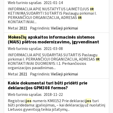
Web turinio sąrašas
2021-01-14
INFORMACIJA APIE NUSTATYTUS LAIMĖTOJUS
IR
KETINIMĄ SUDARYTI SUTARTIS Paslaugų pirkimai I.
PERKANČIOJI ORGANIZACIJA, ADRESAS
IR
KONTAKTINIAI...
Metai:
2021
Pagrindinis:
Viešieji pirkimai
Mokesčių
apskaitos informacinės sistemos
(MAIS) plėtros modernizavimo, įgyvendinant
Web turinio sąrašas
2021-03-08
INFORMACIJA APIE SUDARYTAS SUTARTIS Paslaugų
pirkimai I. PERKANČIOJI ORGANIZACIJA, ADRESAS
IR
KONTAKTINIAI DUOMENYS: I.1. Perkančiosios
organizacijos pavadinimas...
Metai:
2021
Pagrindinis:
Viešieji pirkimai
Kokie dokumentai turi būti pridėti prie
deklaracijos GPM308 formos?
Web turinio sąrašas
2018-11-22
Registraci
jos
numeris KM0152 Prie deklaraci
jos
turi
būti pridedama: įgaliojimas, – kai deklaraciją už nuolatinį
Lietuvos gyventoją teikia įstatymų...