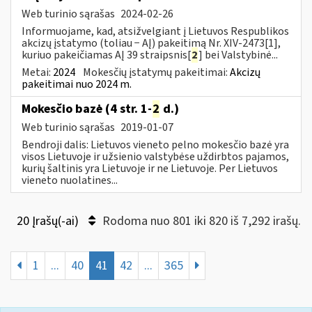
Web turinio sąrašas
2024-02-26
Informuojame, kad, atsižvelgiant į Lietuvos Respublikos
akcizų įstatymo (toliau − AĮ) pakeitimą Nr. XIV-2473[1],
kuriuo pakeičiamas AĮ 39 straipsnis[
2
] bei Valstybinė...
Metai:
2024
Mokesčių įstatymų pakeitimai:
Akcizų
pakeitimai nuo 2024 m.
Mokesčio bazė (4 str. 1-
2
d.)
Web turinio sąrašas
2019-01-07
Bendroji dalis: Lietuvos vieneto pelno mokesčio bazė yra
visos Lietuvoje ir užsienio valstybėse uždirbtos pajamos,
kurių šaltinis yra Lietuvoje ir ne Lietuvoje. Per Lietuvos
vieneto nuolatines...
20 Įrašų(-ai)
Rodoma nuo 801 iki 820 iš 7,292 irašų.
1
...
40
41
42
...
365