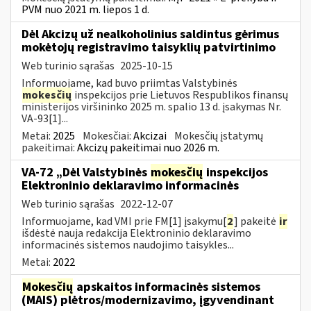
PVM nuo 2021 m. liepos 1 d.
Dėl Akcizų už nealkoholinius saldintus gėrimus
mokėtojų registravimo taisyklių patvirtinimo
Web turinio sąrašas
2025-10-15
Informuojame, kad buvo priimtas Valstybinės
mokesčių
inspekcijos prie Lietuvos Respublikos finansų
ministerijos viršininko 2025 m. spalio 13 d. įsakymas Nr.
VA-93[1]...
Metai:
2025
Mokesčiai:
Akcizai
Mokesčių įstatymų
pakeitimai:
Akcizų pakeitimai nuo 2026 m.
VA-72 „Dėl Valstybinės
mokesčių
inspekcijos
Elektroninio deklaravimo informacinės
Web turinio sąrašas
2022-12-07
Informuojame, kad VMI prie FM[1] įsakymu[
2
] pakeitė
ir
išdėstė nauja redakcija Elektroninio deklaravimo
informacinės sistemos naudojimo taisykles...
Metai:
2022
Mokesčių
apskaitos informacinės sistemos
(MAIS) plėtros/modernizavimo, įgyvendinant