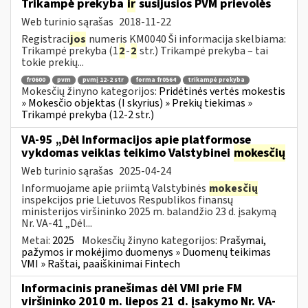
Trikampė prekyba
ir
susijusios PVM prievolės
Web turinio sąrašas
2018-11-22
Registraci
jos
numeris KM0040 Ši informacija skelbiama:
Trikampė prekyba (1
2
-
2
str.) Trikampė prekyba – tai
tokie prekių...
fr0600
pvm
pvmį 12-2 str
forma fr0564
trikampė prekyba
Mokesčių žinyno kategorijos:
Pridėtinės vertės mokestis
» Mokesčio objektas (I skyrius) » Prekių tiekimas »
Trikampė prekyba (12-2 str.)
VA-95 „Dėl Informacijos apie platformose
vykdomas veiklas teikimo Valstybinei
mokesčių
Web turinio sąrašas
2025-04-24
Informuojame apie priimtą Valstybinės
mokesčių
inspekcijos prie Lietuvos Respublikos finansų
ministerijos viršininko 2025 m. balandžio 23 d. įsakymą
Nr. VA-41 „Dėl...
Metai:
2025
Mokesčių žinyno kategorijos:
Prašymai,
pažymos ir mokėjimo duomenys » Duomenų teikimas
VMI » Raštai, paaiškinimai Fintech
Informacinis pranešimas dėl VMI prie FM
viršininko 2010 m. liepos 21 d. įsakymo Nr. VA-