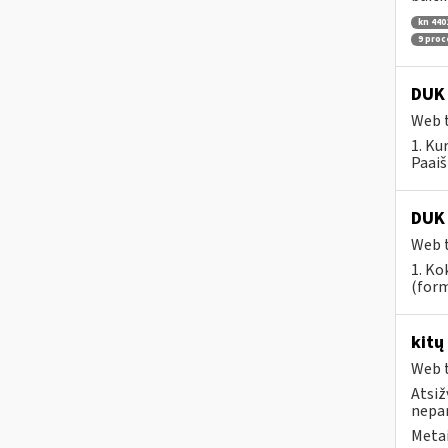
kn 440
9 pro
DUK 
Web t
1. Ku
Paaiš
DUK 
Web t
1. Ko
(form
kitų
Web t
Atsiž
nepa
Metai