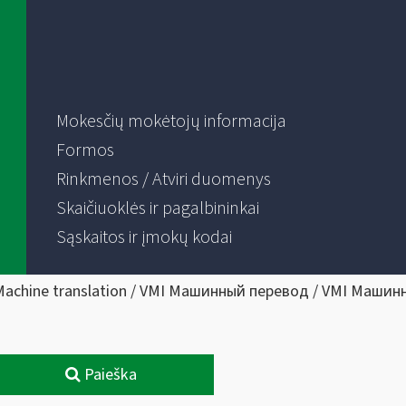
Mokesčių mokėtojų informacija
Formos
Rinkmenos / Atviri duomenys
Skaičiuoklės ir pagalbininkai
Sąskaitos ir įmokų kodai
Machine translation / VMI Машинный перевод / VMI Машин
Paieška