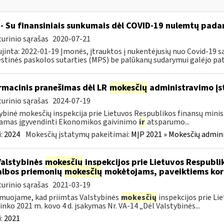
- Su finansiniais sunkumais dėl COVID-19 nulemtų padar
urinio sąrašas
2020-07-21
jinta: 2022-01-19 Įmonės, įtrauktos į nukentėjusių nuo Covid-19 są
tinės paskolos sutarties (MPS) be palūkanų sudarymui galėjo pateik
rmacinis pranešimas dėl LR
mokesčių
administravimo į
urinio sąrašas
2024-07-19
ybinė mokesčių inspekcija prie Lietuvos Respublikos finansų minist
amas įgyvendinti Ekonomikos gaivinimo
ir
atsparumo...
:
2024
Mokesčių įstatymų pakeitimai:
MĮP 2021 » Mokesčių admin
Valstybinės
mokesčių
inspekcijos prie Lietuvos Respublik
lbos priemonių
mokesčių
mokėtojams, paveiktiems kor
urinio sąrašas
2021-03-19
muojame, kad priimtas Valstybinės
mokesčių
inspekcijos prie Li
ninko 2021 m. kovo 4 d. įsakymas Nr. VA-14 „Dėl Valstybinės...
:
2021