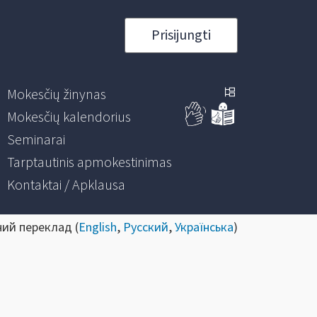
Prisijungti
Mokesčių žinynas
Mokesčių kalendorius
Seminarai
Tarptautinis apmokestinimas
Kontaktai / Apklausa
ний переклад (
English
,
Русский
,
Українська
)