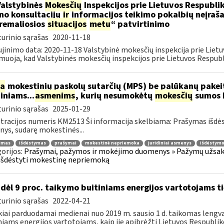
Valstybinės
Mokesčių
Inspekcijos prie Lietuvos Respublik
ino konsultacijų
ir
informacijos teikimo pokalbių neįrašan
remaliosios
situacijos
metu
“ patvirtinimo
urinio sąrašas
2020-11-18
jinimo data: 2020-11-18 Valstybinė mokesčių inspekcija prie Lietu
muoja, kad Valstybinės mokesčių inspekcijos prie Lietuvos Respubli
ia
mokestinių paskolų sutarčių (MPS) be palūkanų pake
diniams...
asmenims
, kurių nesumokėtų
mokesčių
sumos b
urinio sąrašas
2025-01-29
tracijos numeris KM2513 Ši informacija skelbiama: Prašymas išdė
ys, sudarę mokestinės...
jimas
išdėstymas
prašymai
mokestinė nepriemoka
juridiniai asmenys
išdėstymo
orijos:
Prašymai, pažymos ir mokėjimo duomenys » Pažymų užsaky
išdėstyti mokestinę nepriemoką
dėl 9 proc. taikymo buitiniams energijos vartotojams
urinio sąrašas
2022-04-21
kiai parduodamai medienai nuo 2019 m. sausio 1 d. taikomas lengvat
niams energijos vartotojams, kaip jie apibrėžti Lietuvos Respubliko