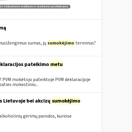
ams tiekiamoms malkoms ir medienos produktams
imą
s nusižengimus sumas, jų
sumokėjimo
terminus?
klaracijos pateikimo
metu
0? PVM mokėtojo pateiktoje PVM deklaracijoje
aties mokestinio...
s Lietuvoje bei akcizų
sumokėjimo
alkoholinių gėrimų parodos, kuriose