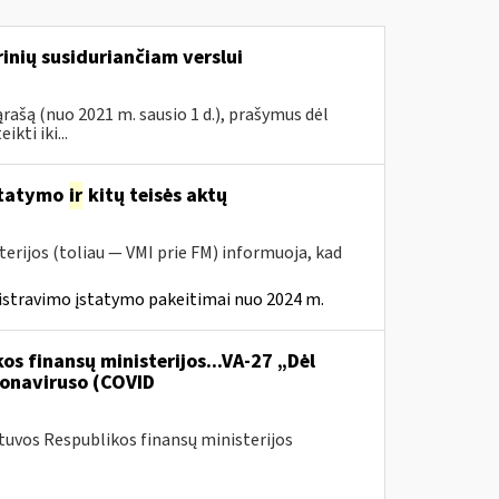
inių susiduriančiam verslui
rašą (nuo 2021 m. sausio 1 d.), prašymus dėl
ti iki...
statymo
ir
kitų teisės aktų
erijos (toliau — VMI prie FM) informuoja, kad
istravimo įstatymo pakeitimai nuo 2024 m.
os finansų ministerijos...VA-27 „Dėl
onaviruso (COVID
etuvos Respublikos finansų ministerijos