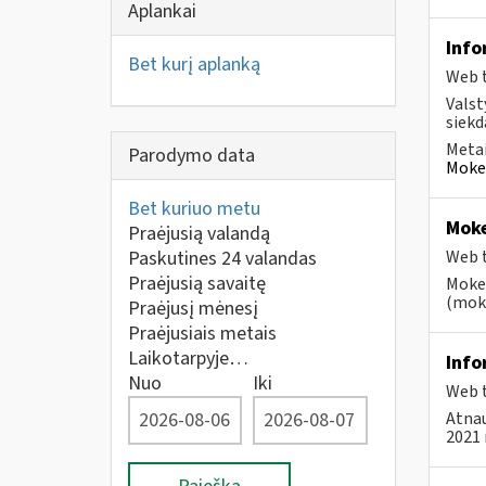
Aplankai
Info
Bet kurį aplanką
Web t
Valst
siekd
Metai
Parodymo data
Mokes
Bet kuriuo metu
Moke
Praėjusią valandą
Paskutines 24 valandas
Web t
Praėjusią savaitę
Mokes
(moke
Praėjusį mėnesį
Praėjusiais metais
Laikotarpyje…
Info
Nuo
Iki
Web t
Atnau
2021 