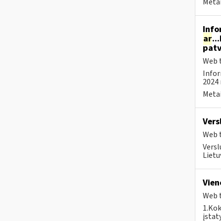
Metai
Info
ar
..
patv
Web t
Infor
2024 
Metai
Vers
Web t
Versl
Lietu
Vien
Web t
1.Kok
įstat