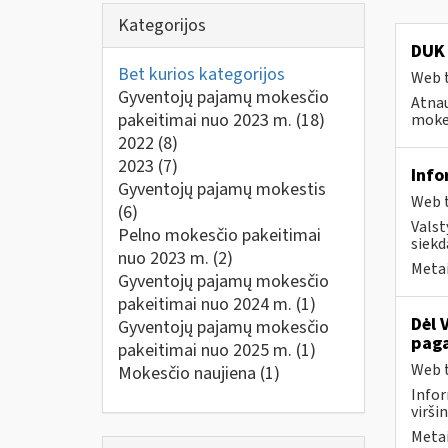
Kategorijos
DUK 
Bet kurios kategorijos
Web t
Gyventojų pajamų mokesčio
Atnau
pakeitimai nuo 2023 m.
(18)
mokes
2022
(8)
2023
(7)
Info
Gyventojų pajamų mokestis
Web t
(6)
Valst
Pelno mokesčio pakeitimai
siekd
nuo 2023 m.
(2)
Metai
Gyventojų pajamų mokesčio
pakeitimai nuo 2024 m.
(1)
Dėl 
Gyventojų pajamų mokesčio
paga
pakeitimai nuo 2025 m.
(1)
Web t
Mokesčio naujiena
(1)
Infor
virši
Metai