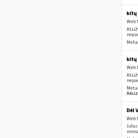
kitų
Web t
Atsiž
nepa
Metai
kitų
Web t
Atsiž
nepa
Metai
Akciz
Dėl 
Web t
Infor
minis