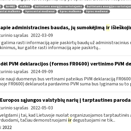
1
kn4401
malkos
buitiniams energijos vartotojams
buitiniams energijos vartotoj
centai malkoms
9 procentai medienai
9 proc malkoms
9 proc medienai
apie administracines baudas, jų sumokėjimą
ir
išieškoj
urinio sąrašas
2022-03-09
r galima rasti informaciją apie paskirtų baudų už administraciniu
kinimus, kur galite rasti informaciją apie paskirtų...
dėl PVM deklaracijos (formos FR0600) vertinimo PVM de
urinio sąrašas
2024-09-09
kie nauji duomenys bus vertinami pateikus PVM deklaraciją FR060
oje FR0600) deklaruota pardavimo PVM suma bus lyginama su to p
 Europos sąjungos valstybių narių į tarptautines paroda
urinio sąrašas
2022-05-03
velgdami į tai, kad Lietuvoje nuolat organizuojamos tarptautinės 
rduodami, tačiau demonstruojami
ir
degustuojami ne tik...
:
2022