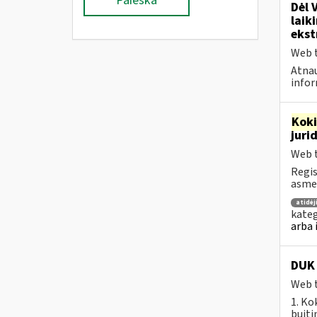
Paieška
Dėl 
laik
ekst
Web t
Atnau
infor
Kok
juri
Web t
Regis
asmen
atidė
kateg
arba 
DUK 
Web t
1. Ko
buiti