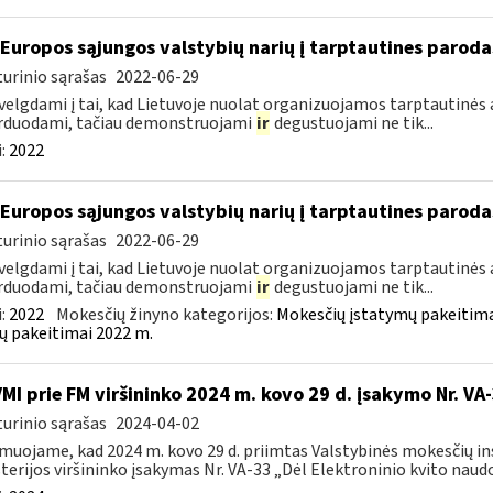
 Europos sąjungos valstybių narių į tarptautines paroda
urinio sąrašas
2022-06-29
velgdami į tai, kad Lietuvoje nuolat organizuojamos tarptautinės 
rduodami, tačiau demonstruojami
ir
degustuojami ne tik...
:
2022
 Europos sąjungos valstybių narių į tarptautines paroda
urinio sąrašas
2022-06-29
velgdami į tai, kad Lietuvoje nuolat organizuojamos tarptautinės 
rduodami, tačiau demonstruojami
ir
degustuojami ne tik...
:
2022
Mokesčių žinyno kategorijos:
Mokesčių įstatymų pakeitima
ų pakeitimai 2022 m.
VMI prie FM viršininko 2024 m. kovo 29 d. įsakymo Nr. VA
urinio sąrašas
2024-04-02
muojame, kad 2024 m. kovo 29 d. priimtas Valstybinės mokesčių in
terijos viršininko įsakymas Nr. VA-33 „Dėl Elektroninio kvito naudo