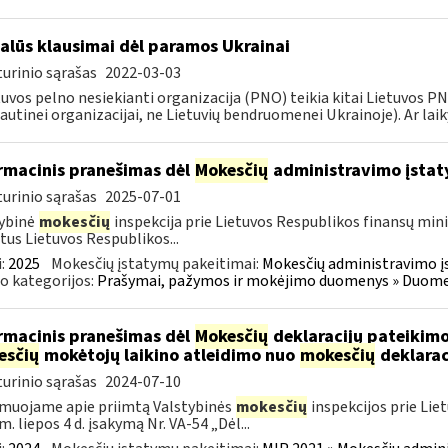
alūs klausimai dėl paramos Ukrainai
urinio sąrašas
2022-03-03
tuvos pelno nesiekianti organizacija (PNO) teikia kitai Lietuvos 
autinei organizacijai, ne Lietuvių bendruomenei Ukrainoje). Ar laiky
rmacinis pranešimas dėl
Mokesčių
administravimo įstat
urinio sąrašas
2025-07-01
ybinė
mokesčių
inspekcija prie Lietuvos Respublikos finansų mini
tus Lietuvos Respublikos...
:
2025
Mokesčių įstatymų pakeitimai:
Mokesčių administravimo į
o kategorijos:
Prašymai, pažymos ir mokėjimo duomenys » Duomenų
rmacinis pranešimas dėl
Mokesčių
deklaracijų pateikimo
esčių
mokėtojų laikino atleidimo nuo
mokesčių
deklarac
urinio sąrašas
2024-07-10
muojame apie priimtą Valstybinės
mokesčių
inspekcijos prie Lie
m. liepos 4 d. įsakymą Nr. VA-54 „Dėl...