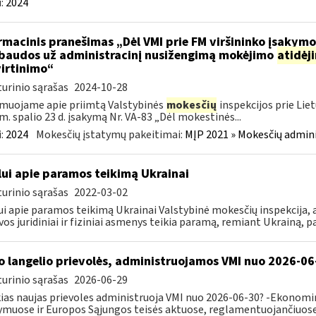
:
2024
rmacinis pranešimas „Dėl VMI prie FM viršininko įsakym
.baudos už administracinį nusižengimą mokėjimo
atidėj
irtinimo“
urinio sąrašas
2024-10-28
muojame apie priimtą Valstybinės
mokesčių
inspekcijos prie Lie
m. spalio 23 d. įsakymą Nr. VA-83 „Dėl mokestinės...
:
2024
Mokesčių įstatymų pakeitimai:
MĮP 2021 » Mokesčių admin
lui apie paramos teikimą Ukrainai
urinio sąrašas
2022-03-02
ui apie paramos teikimą Ukrainai Valstybinė mokesčių inspekcija, a
vos juridiniai ir fiziniai asmenys teikia paramą, remiant Ukrainą, pa
o langelio prievolės, administruojamos VMI nuo 2026-06
urinio sąrašas
2026-06-29
ias naujas prievoles administruoja VMI nuo 2026-06-30? -Ekonomin
ymuose ir Europos Sąjungos teisės aktuose, reglamentuojančiuose 