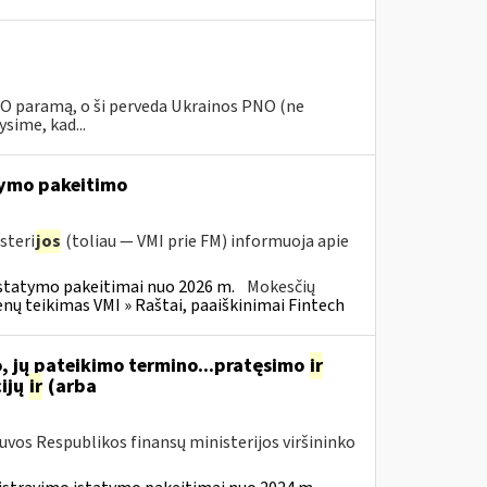
PNO paramą, o ši perveda Ukrainos PNO (ne
sime, kad...
ymo pakeitimo
steri
jos
(toliau — VMI prie FM) informuoja apie
statymo pakeitimai nuo 2026 m.
Mokesčių
 teikimas VMI » Raštai, paaiškinimai Fintech
, jų pateikimo termino...pratęsimo
ir
ijų
ir
(arba
tuvos Respublikos finansų ministerijos viršininko