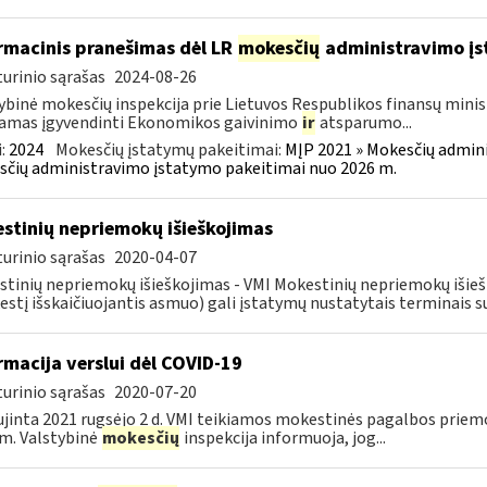
rmacinis pranešimas dėl LR
mokesčių
administravimo į
urinio sąrašas
2024-08-26
ybinė mokesčių inspekcija prie Lietuvos Respublikos finansų minist
amas įgyvendinti Ekonomikos gaivinimo
ir
atsparumo...
:
2024
Mokesčių įstatymų pakeitimai:
MĮP 2021 » Mokesčių admin
čių administravimo įstatymo pakeitimai nuo 2026 m.
stinių nepriemokų išieškojimas
urinio sąrašas
2020-04-07
tinių nepriemokų išieškojimas - VMI Mokestinių nepriemokų iši
stį išskaičiuojantis asmuo) gali įstatymų nustatytais terminais s
rmacija verslui dėl COVID-19
urinio sąrašas
2020-07-20
jinta 2021 rugsėjo 2 d. VMI teikiamos mokestinės pagalbos priemo
m. Valstybinė
mokesčių
inspekcija informuoja, jog...