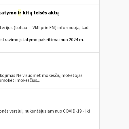
statymo
ir
kitų teisės aktų
erijos (toliau — VMI prie FM) informuoja, kad
istravimo įstatymo pakeitimai nuo 2024 m.
eškojimas Ne visuomet mokesčių mokėtojas
umokėti mokesčius...
nės verslui, nukentėjusiam nuo COVID-19 - iki