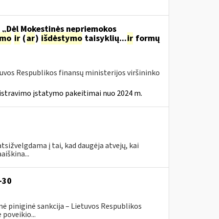
o „Dėl Mokestinės nepriemokos
imo
ir
(
ar
)
išdėstymo
taisyklių...
ir
formų
tuvos Respublikos finansų ministerijos viršininko
istravimo įstatymo pakeitimai nuo 2024 m.
tsižvelgdama į tai, kad daugėja atvejų, kai
aiškina...
-30
ė piniginė sankcija – Lietuvos Respublikos
poveikio...