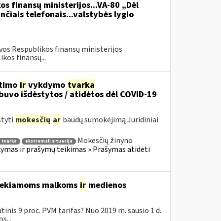
os finansų ministerijos...VA-80 „Dėl
čiais telefonais...valstybės lygio
vos Respublikos finansų ministerijos
kos finansų...
itimo
ir
vykdymo
tvarka
uvo išdėstytos / atidėtos dėl COVID-19
styti
mokesčių
ar
baudų sumokėjimą Juridiniai
Mokesčių žinyno
 tvarka
ekstremali situacija
mas ir prašymų teikimas » Prašymas atidėti
 tiekiamoms malkoms
ir
medienos
inis 9 proc. PVM tarifas? Nuo 2019 m. sausio 1 d.
s...