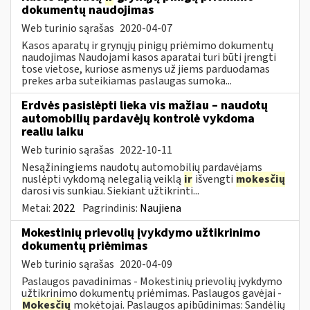
dokumentų naudojimas
Web turinio sąrašas
2020-04-07
Kasos aparatų ir grynųjų pinigų priėmimo dokumentų
naudojimas Naudojami kasos aparatai turi būti įrengti
tose vietose, kuriose asmenys už jiems parduodamas
prekes arba suteikiamas paslaugas sumoka...
Erdvės pasislėpti lieka vis mažiau – naudotų
automobilių pardavėjų kontrolė vykdoma
realiu laiku
Web turinio sąrašas
2022-10-11
Nesąžiningiems naudotų automobilių pardavėjams
nuslėpti vykdomą nelegalią veiklą
ir
išvengti
mokesčių
darosi vis sunkiau. Siekiant užtikrinti...
Metai:
2022
Pagrindinis:
Naujiena
Mokestinių prievolių įvykdymo užtikrinimo
dokumentų priėmimas
Web turinio sąrašas
2020-04-09
Paslaugos pavadinimas - Mokestinių prievolių įvykdymo
užtikrinimo dokumentų priėmimas. Paslaugos gavėjai -
Mokesčių
mokėtojai. Paslaugos apibūdinimas: Sandėlių