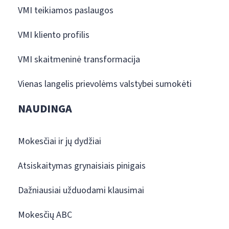
VMI teikiamos paslaugos
VMI kliento profilis
VMI skaitmeninė transformacija
Vienas langelis prievolėms valstybei sumokėti
NAUDINGA
Mokesčiai ir jų dydžiai
Atsiskaitymas grynaisiais pinigais
Dažniausiai užduodami klausimai
Mokesčių ABC