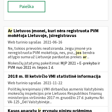
Paieška
Ar
Lietuvos įmonei, kuri nėra registruota PVM
mokėtoja Lietuvoje, įsiregistravus
Web turinio sąrašas
2021-06-16
Ne, tokios prievolės neatsiranda. Jeigu įmonė yra
neregistruota PVM mokėtoja, nes, pvz.,
jos
bendra
atlygio suma už Lietuvoje parduotas prekes
ar
...
Mokesčių įstatymų pakeitimai:
MĮP 2021 » E-prekyba ir
PVM nuo 2021 m. liepos 1 d.
2018 m. III ketvirčio VMI statistinė informacija
Web turinio sąrašas
2021-11-22
Politikų kreipimaisi į VMI dirbančius asmenis Valstybinės
mokesčių inspekcijos prie Lietuvos Respublikos finansų
ministerijos viršininko 2017 m. gruodžio 27 d. įsakymu Nr.
VA-125 „Dėl Valstybinėje...
Kasos aparatų
ir
grynųjų pinigų priėmimo