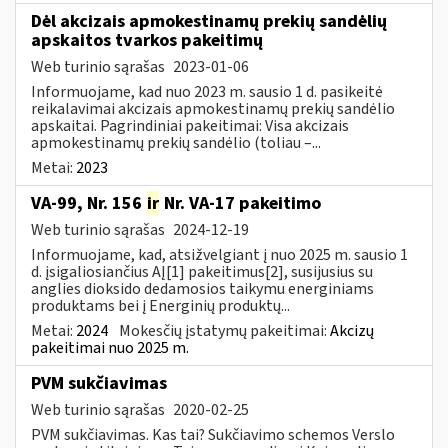
Dėl akcizais apmokestinamų prekių sandėlių
apskaitos tvarkos pakeitimų
Web turinio sąrašas
2023-01-06
Informuojame, kad nuo 2023 m. sausio 1 d. pasikeitė
reikalavimai akcizais apmokestinamų prekių sandėlio
apskaitai. Pagrindiniai pakeitimai: Visa akcizais
apmokestinamų prekių sandėlio (toliau –...
Metai:
2023
VA-99, Nr. 156
ir
Nr. VA-17 pakeitimo
Web turinio sąrašas
2024-12-19
Informuojame, kad, atsižvelgiant į nuo 2025 m. sausio 1
d. įsigaliosiančius AĮ[1] pakeitimus[2], susijusius su
anglies dioksido dedamosios taikymu energiniams
produktams bei į Energinių produktų...
Metai:
2024
Mokesčių įstatymų pakeitimai:
Akcizų
pakeitimai nuo 2025 m.
PVM sukčiavimas
Web turinio sąrašas
2020-02-25
PVM sukčiavimas. Kas tai? Sukčiavimo schemos Verslo