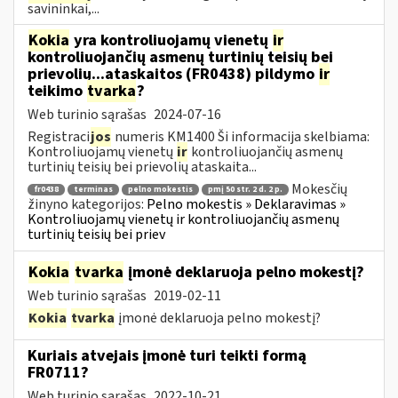
savininkai,...
Kokia
yra kontroliuojamų vienetų
ir
kontroliuojančių asmenų turtinių teisių bei
prievolių...ataskaitos (FR0438) pildymo
ir
teikimo
tvarka
?
Web turinio sąrašas
2024-07-16
Registraci
jos
numeris KM1400 Ši informacija skelbiama:
Kontroliuojamų vienetų
ir
kontroliuojančių asmenų
turtinių teisių bei prievolių ataskaita...
Mokesčių
fr0438
terminas
pelno mokestis
pmį 50 str. 2 d. 2 p.
žinyno kategorijos:
Pelno mokestis » Deklaravimas »
Kontroliuojamų vienetų ir kontroliuojančių asmenų
turtinių teisių bei priev
Kokia
tvarka
įmonė deklaruoja pelno mokestį?
Web turinio sąrašas
2019-02-11
Kokia
tvarka
įmonė deklaruoja pelno mokestį?
Kuriais atvejais įmonė turi teikti formą
FR0711?
Web turinio sąrašas
2022-10-21