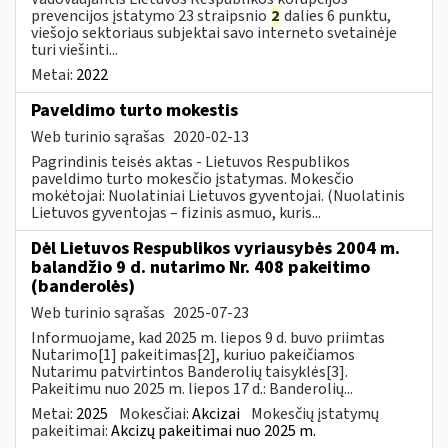
prevencijos įstatymo 23 straipsnio
2
dalies 6 punktu,
viešojo sektoriaus subjektai savo interneto svetainėje
turi viešinti...
Metai:
2022
Paveldimo turto mokestis
Web turinio sąrašas
2020-02-13
Pagrindinis teisės aktas - Lietuvos Respublikos
paveldimo turto mokesčio įstatymas. Mokesčio
mokėtojai: Nuolatiniai Lietuvos gyventojai. (Nuolatinis
Lietuvos gyventojas – fizinis asmuo, kuris...
Dėl Lietuvos Respublikos vyriausybės 2004 m.
balandžio 9 d. nutarimo Nr. 408 pakeitimo
(banderolės)
Web turinio sąrašas
2025-07-23
Informuojame, kad 2025 m. liepos 9 d. buvo priimtas
Nutarimo[1] pakeitimas[2], kuriuo pakeičiamos
Nutarimu patvirtintos Banderolių taisyklės[3].
Pakeitimu nuo 2025 m. liepos 17 d.: Banderolių...
Metai:
2025
Mokesčiai:
Akcizai
Mokesčių įstatymų
pakeitimai:
Akcizų pakeitimai nuo 2025 m.