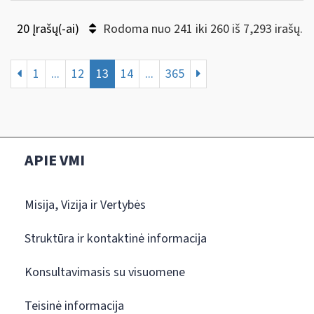
20 Įrašų(-ai)
Rodoma nuo 241 iki 260 iš 7,293 irašų.
1
...
12
13
14
...
365
APIE VMI
Misija, Vizija ir Vertybės
Struktūra ir kontaktinė informacija
Konsultavimasis su visuomene
Teisinė informacija