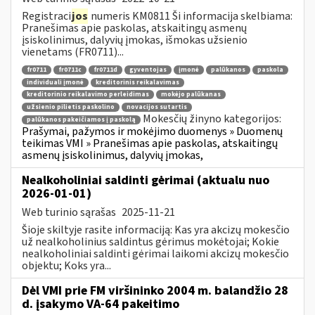
Registraci
jos
numeris KM0811 Ši informacija skelbiama:
Pranešimas apie paskolas, atskaitingų asmenų
įsiskolinimus, dalyvių įmokas, išmokas užsienio
vienetams (FR0711)...
fr0711
fr0711c
fr0711d
gyventojas
įmonė
palūkanos
paskola
individuali įmonė
kreditorinis reikalavimas
kreditorinio reikalavimo perleidimas
mokėjo palūkanas
užsienio pilietis paskolino
novacijos sutartis
Mokesčių žinyno kategorijos:
palūkanos pakeičiamos į paskolą
Prašymai, pažymos ir mokėjimo duomenys » Duomenų
teikimas VMI » Pranešimas apie paskolas, atskaitingų
asmenų įsiskolinimus, dalyvių įmokas,
Nealkoholiniai saldinti gėrimai (aktualu nuo
2026-01-01)
Web turinio sąrašas
2025-11-21
Šioje skiltyje rasite informaciją: Kas yra akcizų mokesčio
už nealkoholinius saldintus gėrimus mokėtojai; Kokie
nealkoholiniai saldinti gėrimai laikomi akcizų mokesčio
objektu; Koks yra...
Dėl VMI prie FM viršininko 2004 m. balandžio 28
d. įsakymo VA-64 pakeitimo