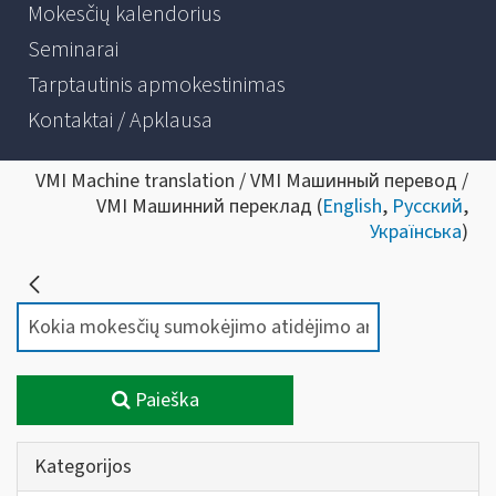
Mokesčių kalendorius
Seminarai
Tarptautinis apmokestinimas
Kontaktai / Apklausa
VMI Machine translation / VMI Машинный перевод /
VMI Машинний переклад (
English
,
Русский
,
Українська
)
Paieška
Kategorijos