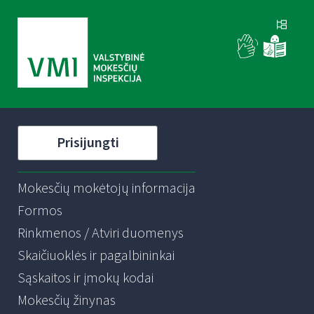
Prisijungti
Mokesčių mokėtojų informacija
Formos
Rinkmenos / Atviri duomenys
Skaičiuoklės ir pagalbininkai
Sąskaitos ir įmokų kodai
Mokesčių žinynas