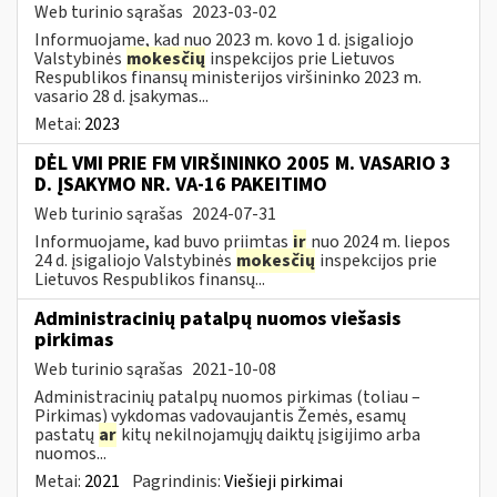
Web turinio sąrašas
2023-03-02
Informuojame, kad nuo 2023 m. kovo 1 d. įsigaliojo
Valstybinės
mokesčių
inspekcijos prie Lietuvos
Respublikos finansų ministerijos viršininko 2023 m.
vasario 28 d. įsakymas...
Metai:
2023
DĖL VMI PRIE FM VIRŠININKO 2005 M. VASARIO 3
D. ĮSAKYMO NR. VA-16 PAKEITIMO
Web turinio sąrašas
2024-07-31
Informuojame, kad buvo priimtas
ir
nuo 2024 m. liepos
24 d. įsigaliojo Valstybinės
mokesčių
inspekcijos prie
Lietuvos Respublikos finansų...
Administracinių patalpų nuomos viešasis
pirkimas
Web turinio sąrašas
2021-10-08
Administracinių patalpų nuomos pirkimas (toliau –
Pirkimas) vykdomas vadovaujantis Žemės, esamų
pastatų
ar
kitų nekilnojamųjų daiktų įsigijimo arba
nuomos...
Metai:
2021
Pagrindinis:
Viešieji pirkimai