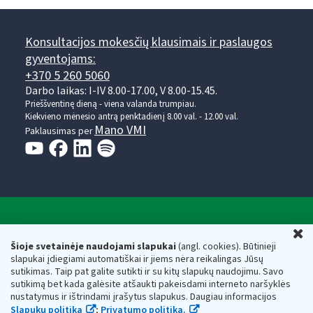
Konsultacijos mokesčių klausimais ir paslaugos
gyventojams:
+370 5 260 5060
Darbo laikas: I-IV 8.00-17.00, V 8.00-15.45.
Prieššventinę dieną - viena valanda trumpiau.
Kiekvieno mėnesio antrą penktadienį 8.00 val. - 12.00 val.
Mano VMI
Paklausimas per
Valstybinė mokesčių inspekcija prie Lietuvos
U
Respublikos finansų ministerijos
Šioje svetainėje naudojami slapukai
(angl. cookies). Būtinieji
slapukai įdiegiami automatiškai ir jiems nėra reikalingas Jūsų
Biudžetinė įstaiga. Juridinio asmens kodas — 188659752,
sutikimas. Taip pat galite sutikti ir su kitų slapukų naudojimu. Savo
adresas: Vasario 16-osios g. 14, 01107 Vilnius, Lietuva, el.paštas:
sutikimą bet kada galėsite atšaukti pakeisdami interneto naršyklės
vmi@vmi.lt
, E. pristatymo dėžutės adresas 188659752
nustatymus ir ištrindami įrašytus slapukus. Daugiau informacijos
Duomenys apie Valstybinę mokesčių inspekciją prie Lietuvos
Slapukų politika
;
Privatumo politika.