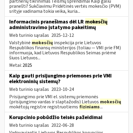
partnerių tikrinimas Teismų sprendimai Kaip galiu
pranešti? Sukčiavimu Pridėtinės vertės mokesčio (PVM)
srityje vadinama tokia veika, kuria...
Informacinis pranešimas dėl LR
mokesčių
administravimo įstatymo pakeitimų
Web turinio sąrašas
2025-12-12
Valstybinė
mokesčių
inspekcija prie Lietuvos
Respublikos finansų ministerijos (toliau — VMI prie FM)
informuoja, kad Lietuvos Respublikos Seimas priėmė
šiuos Lietuvos...
Metai:
2025
Kaip gauti prisijungimo priemones prie VMI
elektroninių sistemų?
Web turinio sąrašas
2023-10-24
Prisijungimo prie VMI el. sistemų priemonės
(prisijungimo vardas ir slaptažodis) Lietuvos
mokesčių
mokėtojų registre registruotiems
fiziniams
...
Korupcinio pobūdžio teisės pažeidimai
Web turinio sąrašas
2022-06-28
Vadovaujantis Lietuvos Respublikos korupcijos