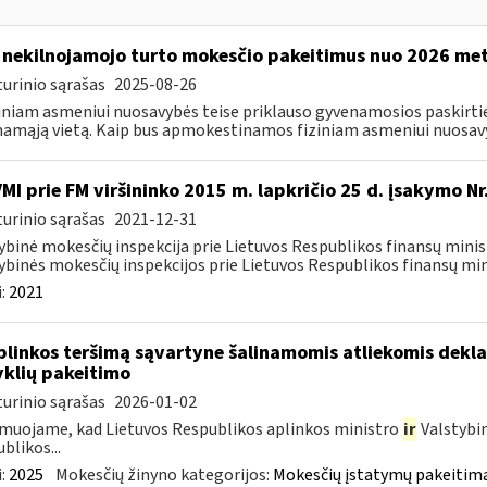
 nekilnojamojo turto mokesčio pakeitimus nuo 2026 me
urinio sąrašas
2025-08-26
ziniam asmeniui nuosavybės teise priklauso gyvenamosios paskirties
amąją vietą. Kaip bus apmokestinamos fiziniam asmeniui nuosavyb
VMI prie FM viršininko 2015 m. lapkričio 25 d. įsakymo N
urinio sąrašas
2021-12-31
ybinė mokesčių inspekcija prie Lietuvos Respublikos finansų minist
ybinės mokesčių inspekcijos prie Lietuvos Respublikos finansų mini
:
2021
plinkos teršimą sąvartyne šalinamomis atliekomis dekl
yklių pakeitimo
urinio sąrašas
2026-01-02
muojame, kad Lietuvos Respublikos aplinkos ministro
ir
Valstybi
blikos...
:
2025
Mokesčių žinyno kategorijos:
Mokesčių įstatymų pakeitima