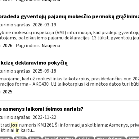
pradeda gyventojų pajamų mokesčio permokų grąžinim
urinio sąrašas
2026-03-19
ybinė mokesčių inspekcija (VMI) informuoja, kad pradėjo gyvent
tojams, pateikusiems pajamų deklaracijas. 13 tūkst. gyventojų jau 
:
2026
Pagrindinis:
Naujiena
​​Dėl akcizų deklaravimo pokyčių
urinio sąrašas
2025-09-18
muojame, kad už mokestinius laikotarpius, prasidedančius nuo 2025 
racijos forma – AKC430. Už laikotarpius iki minėtos datos turi būti.
:
2025
e asmenys laikomi šeimos nariais?
urinio sąrašas
2023-11-22
traci
jos
numeris KM1261 Ši informacija skelbiama: Asmenys, priva
ktiniai
ir
kartu...
ravimas
fr0001
turtas
turto deklaravimas
gtdį 2 str
privalo deklaruoti
šeimos