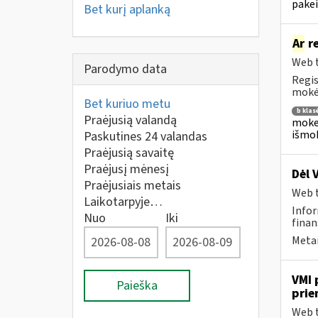
pakei
Bet kurį aplanką
Ar
re
Web t
Parodymo data
Regis
mokėj
Bet kuriuo metu
b klas
Praėjusią valandą
mokes
išmok
Paskutines 24 valandas
Praėjusią savaitę
Praėjusį mėnesį
Dėl 
Praėjusiais metais
Web t
Laikotarpyje…
Infor
Nuo
Iki
finan
Metai
VMI 
Paieška
prie
Web t