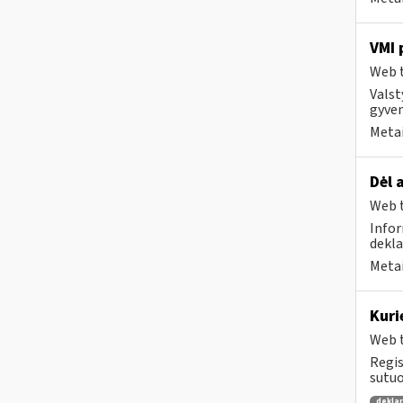
VMI 
Web t
Valst
gyven
Metai
​​​​​
Web t
Infor
dekla
Metai
Kuri
Web t
Regis
sutuo
dekla