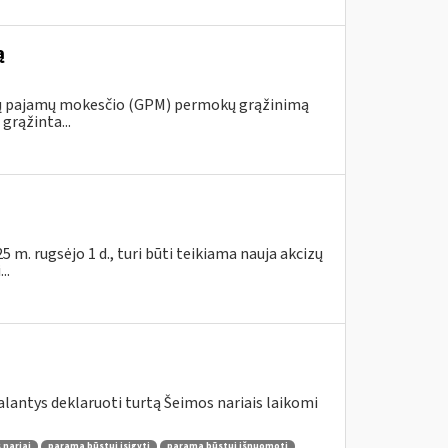
ą
ojų pajamų mokesčio (GPM) permokų grąžinimą
grąžinta...
m. rugsėjo 1 d., turi būti teikiama nauja akcizų
..
lantys deklaruoti turtą Šeimos nariais laikomi
 nariai
parama būstui įsigyti
parama būstui išnuomoti