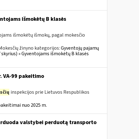
entojams išmokėtų B klasės
tojams išmokėtų išmokų, pagal mokesčio
Mokesčių žinyno kategorijos:
Gyventojų pajamų
V skyrius) » Gyventojams išmokėtų B klasės
r. VA-99 pakeitimo
sčių
inspekcijos prie Lietuvos Respublikos
pakeitimai nuo 2025 m.
parduoda valstybei perduotą transporto