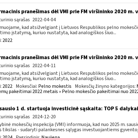
rmacinis pranešimas dėl VMI prie FM viršininko 2020 m. 
urinio sąrašas
2022-04-04
muojame, kad atsižvelgiant į Lietuvos Respublikos pelno mokesči
timo įstatymą, kuriuo nustatyta, kad analogiškos šiuo...
:
2022
rmacinis pranešimas dėl VMI prie FM viršininko 2020 m. 
urinio sąrašas
2022-04-11
muojame, kad atsižvelgiant į Lietuvos Respublikos pelno mokesči
timo įstatymą, kuriuo nustatyta, kad analogiškos šiuo...
:
2022
Mokesčiai:
Pelno mokestis
Mokesčių žinyno kategorijos:
ymų pakeitimai 2022 metais » Pelno mokesčio pakeitimai nuo 202
sausio 1 d. startuoja investicinė sąskaita: TOP 5 dalykai,
urinio sąrašas
2024-12-20
ybinė mokesčių inspekcija (VMI) informuoja, kad nuo 2025 m. sausio 
s tikslas - sudaryti palankesnes sąlygas investuojantiems gyventoj
:
2024
Pagrindinis:
Naujiena