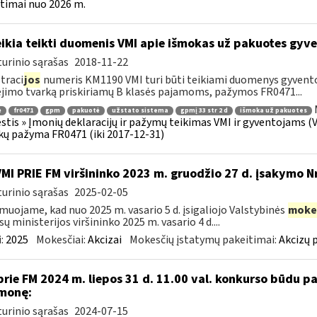
timai nuo 2026 m.
ikia teikti duomenis VMI apie išmokas už pakuotes gyv
urinio sąrašas
2018-11-22
traci
jos
numeris KM1190 VMI turi būti teikiami duomenys gyven
imo tvarką priskiriamų B klasės pajamoms, pažymos FR0471...
ė
fr0471
gpm
pakuotė
užstato sistema
gpmį 33 str 2 d
išmoka už pakuotes
tis » Įmonių deklaracijų ir pažymų teikimas VMI ir gyventojams (
ų pažyma FR0471 (iki 2017-12-31)
VMI PRIE FM viršininko 2023 m. gruodžio 27 d. įsakymo N
urinio sąrašas
2025-02-05
muojame, kad nuo 2025 m. vasario 5 d. įsigaliojo Valstybinės
moke
sų ministerijos viršininko 2025 m. vasario 4 d....
:
2025
Mokesčiai:
Akcizai
Mokesčių įstatymų pakeitimai:
Akcizų 
prie FM 2024 m. liepos 31 d. 11.00 val. konkurso būdu 
monę:
urinio sąrašas
2024-07-15