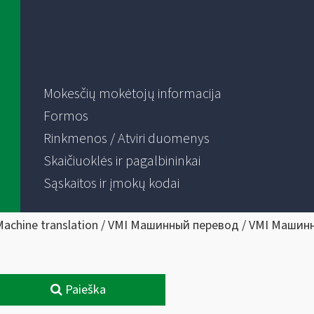
Mokesčių mokėtojų informacija
Formos
Rinkmenos / Atviri duomenys
Skaičiuoklės ir pagalbininkai
Sąskaitos ir įmokų kodai
Machine translation / VMI Машинный перевод / VMI Машин
Paieška