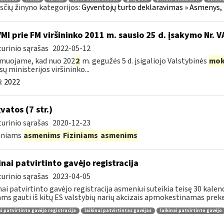
čių žinyno kategorijos:
Gyventojų turto deklaravimas » Asmenys, 
VMI prie FM viršininko 2011 m. sausio 25 d. įsakymo Nr. 
urinio sąrašas
2022-05-12
muojame, kad nuo 202
2
m. gegužės 5 d. įsigaliojo Valstybinės
mok
sų ministerijos viršininko...
:
2022
vatos (7 str.)
urinio sąrašas
2020-12-23
diniams
asmenims
Fiziniams
asmenims
inai patvirtinto gavėjo registracija
urinio sąrašas
2023-04-05
nai patvirtinto gavėjo registracija asmeniui suteikia teisę 30 kale
ams gauti iš kitų ES valstybių narių akcizais apmokestinamas preke
ai patvirtinto gavėjo registracija
laikinai patvirtintas gavėjas
laikinai patvirtinto gavėjo