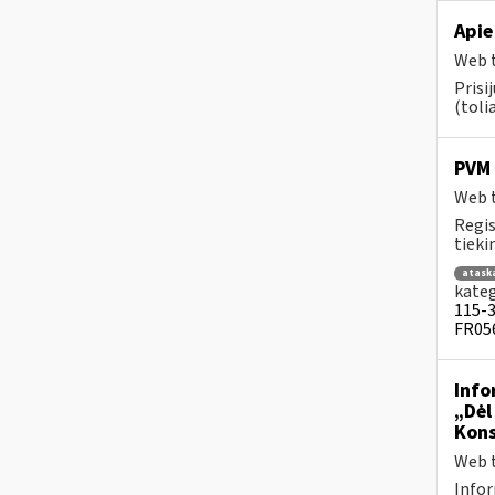
Apie
Web t
Prisi
(tolia
PVM 
Web t
Regis
tiek
atask
kateg
115-3 
FR056
Info
„Dėl
Kons
Web t
Infor