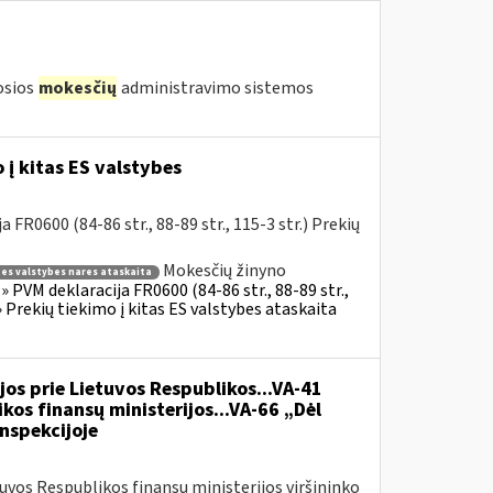
iosios
mokesčių
administravimo sistemos
į kitas ES valstybes
R0600 (84-86 str., 88-89 str., 115-3 str.) Prekių
Mokesčių žinyno
s es valstybes nares ataskaita
 PVM deklaracija FR0600 (84-86 str., 88-89 str.,
 Prekių tiekimo į kitas ES valstybes ataskaita
jos prie Lietuvos Respublikos...VA-41
kos finansų ministerijos...VA-66 „Dėl
nspekcijoje
tuvos Respublikos finansų ministerijos viršininko