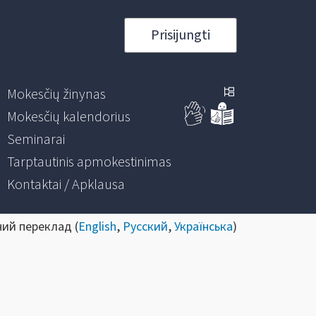
Prisijungti
Mokesčių žinynas
Mokesčių kalendorius
Seminarai
Tarptautinis apmokestinimas
Kontaktai / Apklausa
ний переклад (
English
,
Русский
,
Українська
)