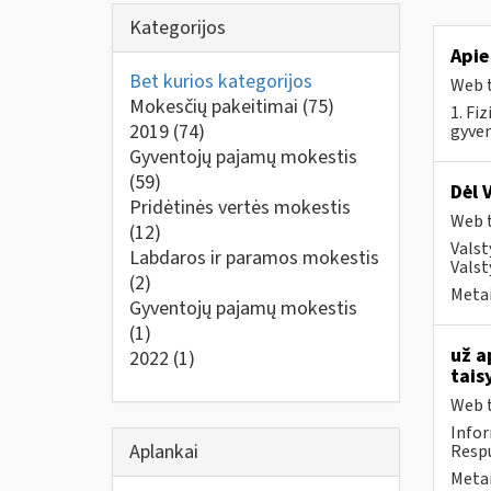
Kategorijos
Apie
Bet kurios kategorijos
Web t
Mokesčių pakeitimai
(75)
1. Fi
2019
(74)
gyven
Gyventojų pajamų mokestis
(59)
Dėl 
Pridėtinės vertės mokestis
Web t
(12)
Valst
Labdaros ir paramos mokestis
Valst
(2)
Metai
Gyventojų pajamų mokestis
(1)
už a
2022
(1)
tais
Web t
Infor
Aplankai
Respu
Metai