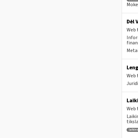
Mokes
Dėl 
Web t
Infor
finan
Metai
Leng
Web t
Juri
Laik
Web t
Laiki
tiksl
laikin