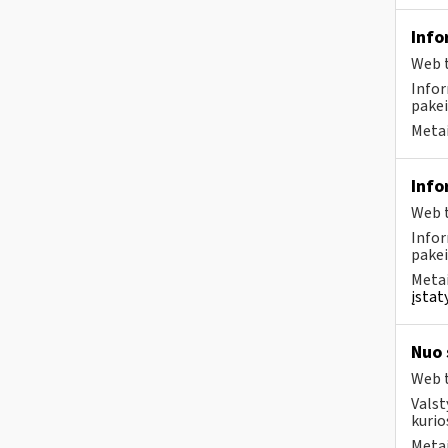
Info
Web t
Infor
pakei
Metai
Info
Web t
Infor
pakei
Metai
įstat
Nuo 
Web t
Valst
kurio
Metai