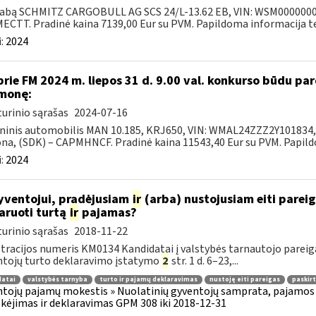
abą SCHMITZ CARGOBULL AG SCS 24/L-13.62 EB, VIN: WSM000000031
CTT. Pradinė kaina 7139,00 Eur su PVM. Papildoma informacija tel.
:
2024
prie FM 2024 m. liepos 31 d. 9.00 val. konkurso būdu p
monę:
urinio sąrašas
2024-07-16
ninis automobilis MAN 10.185, KRJ650, VIN: WMAL24ZZZ2Y101834, 2
na, (SDK) – CAPMHNCF. Pradinė kaina 11543,40 Eur su PVM. Papildo
:
2024
ventojui, pradėjusiam
ir
(arba) nustojusiam eiti pareiga
aruoti turtą
ir
pajamas?
urinio sąrašas
2018-11-22
tracijos numeris KM0134 Kandidatai į valstybės tarnautojo pareigas
tojų turto deklaravimo įstatymo
2
str. 1 d. 6–23,...
datai
valstybės tarnyba
turto ir pajamų deklaravimas
nustoję eiti pareigas
paskirt
tojų pajamų mokestis » Nuolatinių gyventojų samprata, pajamos 
ėjimas ir deklaravimas GPM 308 iki 2018-12-31