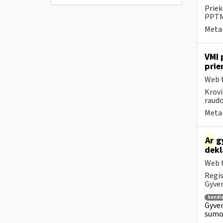
Priek
PPTME
Metai
VMI 
prie
Web t
Krovi
raudo
Metai
Ar
gy
dekl
Web t
Regis
Gyven
kandi
Gyven
sumok