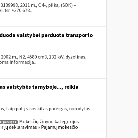
39998, 2011 m., O4-, pilka, (SDK) –
 Nr. +370 678...
arduoda valstybei perduota transporto
002 m., N2, 4580 cm3, 132 kW, dyzelinas,
ma informacija...
s valstybės tarnyboje..., reikia
, taip pat į visas kitas pareigas, nurodytas
Mokesčių žinyno kategorijos:
i į pareigas
ir jų deklaravimas » Pajamų mokesčio