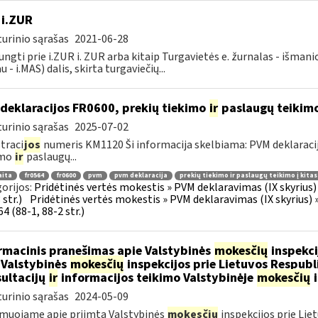
 i.ZUR
urinio sąrašas
2021-06-28
jungti prie i.ZUR i. ZUR arba kitaip Turgavietės e. žurnalas - išman
u - i.MAS) dalis, skirta turgaviečių...
deklaracijos FR0600, prekių tiekimo
ir
paslaugų teikimo 
urinio sąrašas
2025-07-02
traci
jos
numeris KM1120 Ši informacija skelbiama: PVM deklaracija F
imo
ir
paslaugų...
aita
fr0564
fr0600
pvm
pvm deklaracija
prekių tiekimo ir paslaugų teikimo į kita
orijos:
Pridėtinės vertės mokestis » PVM deklaravimas (IX skyrius) »
str.)
Pridėtinės vertės mokestis » PVM deklaravimas (IX skyrius) »
4 (88-1, 88-2 str.)
rmacinis pranešimas apie Valstybinės
mokesčių
inspekci
 Valstybinės
mokesčių
inspekcijos prie Lietuvos Respubli
ultacijų
ir
informacijos teikimo Valstybinėje
mokesčių
i
urinio sąrašas
2024-05-09
muojame apie priimtą Valstybinės
mokesčių
inspekcijos prie Lie