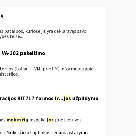
tų
 patalpos, kuriose jis yra deklaravęs savo
ės teise...
r. VA-102 pakeitimo
erijos (toliau ― VMI prie FM) informuoja apie
sterijos...
aracijos KIT717 formos
ir
...
jos
užpildymo
nės
mokesčių
inspekci
jos
prie Lietuvos
i » Mokesčio už aplinkos teršimą įstatymo