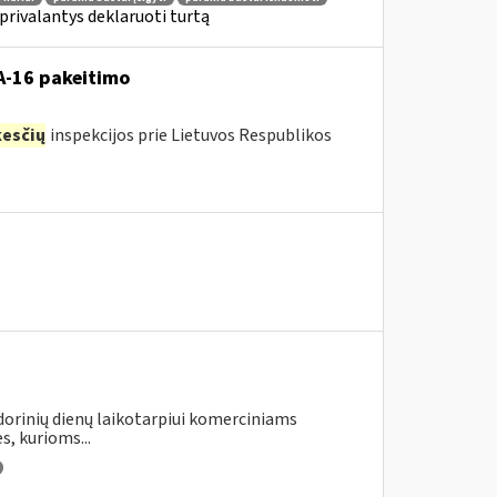
privalantys deklaruoti turtą
VA-16 pakeitimo
esčių
inspekcijos prie Lietuvos Respublikos
ndorinių dienų laikotarpiui komerciniams
s, kurioms...