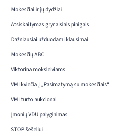
Mokesčiai ir jų dydžiai
Atsiskaitymas grynaisiais pinigais
Dažniausiai užduodami klausimai
Mokesčių ABC
Viktorina moksleiviams
VMI kviečia į „Pasimatymą su mokesčiais“
VMI turto aukcionai
Įmonių VDU palyginimas
STOP šešėliui