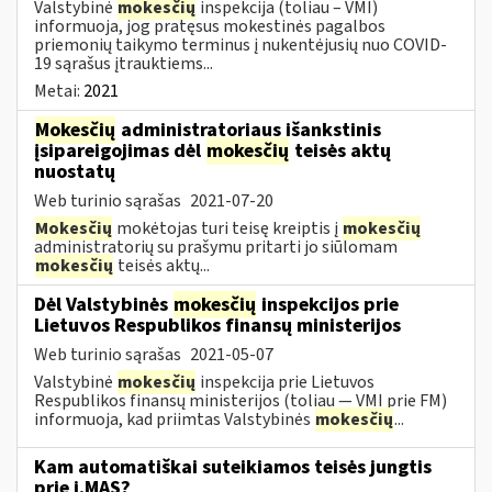
Valstybinė
mokesčių
inspekcija (toliau – VMI)
informuoja, jog pratęsus mokestinės pagalbos
priemonių taikymo terminus į nukentėjusių nuo COVID-
19 sąrašus įtrauktiems...
Metai:
2021
Mokesčių
administratoriaus išankstinis
įsipareigojimas dėl
mokesčių
teisės aktų
nuostatų
Web turinio sąrašas
2021-07-20
Mokesčių
mokėtojas turi teisę kreiptis į
mokesčių
administratorių su prašymu pritarti jo siūlomam
mokesčių
teisės aktų...
Dėl Valstybinės
mokesčių
inspekcijos prie
Lietuvos Respublikos finansų ministerijos
Web turinio sąrašas
2021-05-07
Valstybinė
mokesčių
inspekcija prie Lietuvos
Respublikos finansų ministerijos (toliau — VMI prie FM)
informuoja, kad priimtas Valstybinės
mokesčių
...
Kam automatiškai suteikiamos teisės jungtis
prie i.MAS?