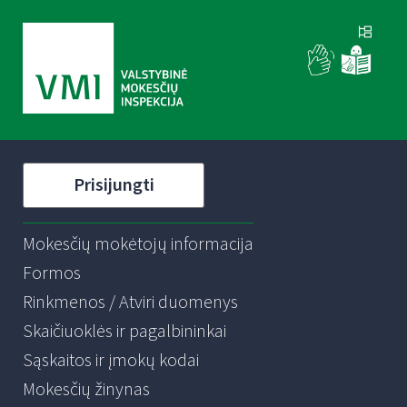
Prisijungti
Mokesčių mokėtojų informacija
Formos
Rinkmenos / Atviri duomenys
Skaičiuoklės ir pagalbininkai
Sąskaitos ir įmokų kodai
Mokesčių žinynas