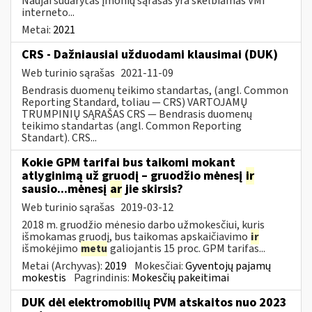
Naujai sudarytas įmonių sąrašas yra skelbiamas VMI
interneto...
Metai:
2021
CRS - Dažniausiai užduodami klausimai (DUK)
Web turinio sąrašas
2021-11-09
Bendrasis duomenų teikimo standartas, (angl. Common
Reporting Standard, toliau — CRS) VARTOJAMŲ
TRUMPINIŲ SĄRAŠAS CRS — Bendrasis duomenų
teikimo standartas (angl. Common Reporting
Standart). CRS...
Kokie GPM tarifai bus taikomi mokant
atlyginimą už gruodį – gruodžio mėnesį
ir
sausio...mėnesį
ar
jie skirsis?
Web turinio sąrašas
2019-03-12
2018 m. gruodžio mėnesio darbo užmokesčiui, kuris
išmokamas gruodį, bus taikomas apskaičiavimo
ir
išmokėjimo
metu
galiojantis 15 proc. GPM tarifas...
Metai (Archyvas):
2019
Mokesčiai:
Gyventojų pajamų
mokestis
Pagrindinis:
Mokesčių pakeitimai
DUK dėl elektromobilių PVM atskaitos nuo 2023