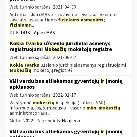
Web turinio sąrašas
2021-04-30
Automatiškai i.MAS atstovavimo teisės suteikiamos:
save atstovaujantiems
fiziniams
asmenims
;
fiziniams
...
DUK:
DUK - Apie i.MAS
Kokia
tvarka
užsienio juridiniai asmenys
registruojami
Mokesčių
mokėtojų registre
Web turinio sąrašas
2021-06-07
Kokia
tvarka
užsienio juridiniai asmenys registruojami
Mokesčių
mokėtojų registre?
VMI vardu bus atliekamos gyventojų
ir
įmonių
apklausos
Web turinio sąrašas
2022-01-17
Valstybinė
mokesčių
inspekcija (toliau – VMI)
informuoja, jog š. m. sausio – vasario
mėn
.
mokesčių
administratoriaus...
Metai:
2022
Pagrindinis:
Naujiena
VMI vardu bus atliekamos gyventojų
ir
įmonių