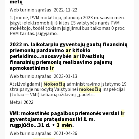
metų
Web turinio sąrašas
2022-11-22
1. Įmonė, PVM mokėtoja, planuoja 2023 m. sausio mėn.
įsigyti elektromobilį iš kitos ES valstybės narės PVM
mokėtojo, todėl tokiam įsigijimui bus taikomas 0 proc.
PVM tarifas. Įsigyjamo...
2022 m. laikotarpiu gyventojų gautų finansinių
priemonių pardavimo
ar
kitokio
perleidimo...nuosavybėn
ar
išvestinių
finansinių priemonių realizavimo pajamų
apmokestinimo
ir
Web turinio sąrašas
2023-01-13
Atsižvelgdami į
Mokesčių
administravimo įstatymo 19
straipsnyje nurodytą Valstybinei
mokesčių
inspekcijai
(toliau — VMI) keliamą uždavinį „padėti...
Metai:
2023
VMI: mokestinės pagalbos priemonės verslui
ir
gyventojams pratęsiamos iki š. m.
rugpjūčio...31 d. +
2
mėn
.
Web turinio sąrašas
2021-04-26