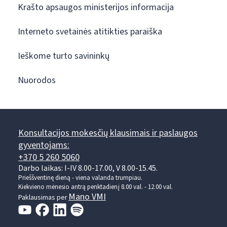
Krašto apsaugos ministerijos informacija
Interneto svetainės atitikties paraiška
Ieškome turto savininkų
Nuorodos
Konsultacijos mokesčių klausimais ir paslaugos
gyventojams:
+370 5 260 5060
Darbo laikas: I-IV 8.00-17.00, V 8.00-15.45.
Prieššventinę dieną - viena valanda trumpiau.
Kiekvieno mėnesio antrą penktadienį 8.00 val. - 12.00 val.
Mano VMI
Paklausimas per