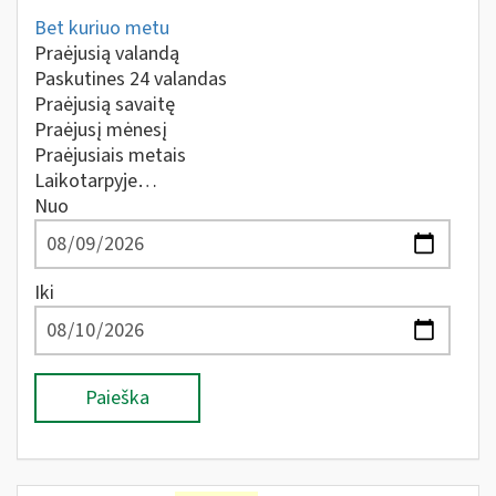
Bet kuriuo metu
Praėjusią valandą
Paskutines 24 valandas
Praėjusią savaitę
Praėjusį mėnesį
Praėjusiais metais
Laikotarpyje…
Nuo
Iki
Paieška