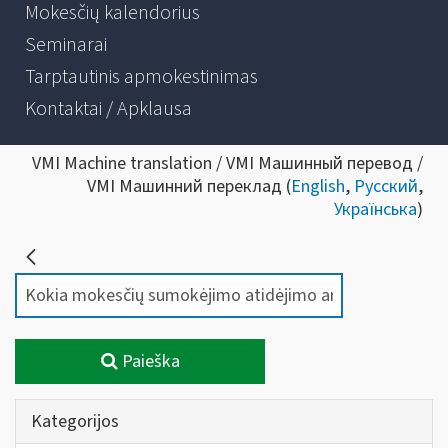
Mokesčių kalendorius
Seminarai
Tarptautinis apmokestinimas
Kontaktai / Apklausa
VMI Machine translation / VMI Машинный перевод /
VMI Машинний переклад (
English
,
Русский
,
Українська
)
Paieška
Kategorijos