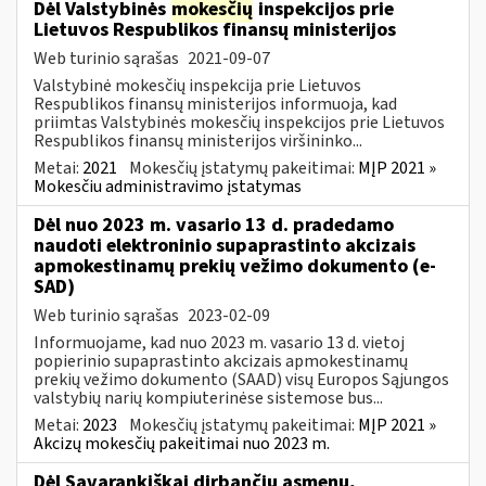
Dėl Valstybinės
mokesčių
inspekcijos prie
Lietuvos Respublikos finansų ministerijos
Web turinio sąrašas
2021-09-07
Valstybinė mokesčių inspekcija prie Lietuvos
Respublikos finansų ministerijos informuoja, kad
priimtas Valstybinės mokesčių inspekcijos prie Lietuvos
Respublikos finansų ministerijos viršininko...
Metai:
2021
Mokesčių įstatymų pakeitimai:
MĮP 2021 »
Mokesčiu administravimo įstatymas
Dėl nuo 2023 m. vasario 13 d. pradedamo
naudoti elektroninio supaprastinto akcizais
apmokestinamų prekių vežimo dokumento (e-
SAD)
Web turinio sąrašas
2023-02-09
Informuojame, kad nuo 2023 m. vasario 13 d. vietoj
popierinio supaprastinto akcizais apmokestinamų
prekių vežimo dokumento (SAAD) visų Europos Sąjungos
valstybių narių kompiuterinėse sistemose bus...
Metai:
2023
Mokesčių įstatymų pakeitimai:
MĮP 2021 »
Akcizų mokesčių pakeitimai nuo 2023 m.
Dėl Savarankiškai dirbančių asmenų,