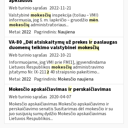
apklausos
Web turinio sąrašas
2022-11-21
Valstybinė
mokesčių
inspekcija (toliau – VMI)
informuoja, jog š. m. lapkričio – gruodžio
mėn
.
mokesčių
administratoriaus...
Metai:
2022
Pagrindinis:
Naujiena
VA-80 „Dėl atsiskaitymų už prekes
ir
paslaugas
duomenų teikimo valstybinei
mokesčių
Web turinio sąrašas
2022-10-21
Informuojame, jog VMI prie FM[1], įgyvendindama
Lietuvos Respublikos
mokesčių
administravimo
įstatymo Nr. IX-211
2
40 straipsnio pakeitimo...
Metai:
2022
Pagrindinis:
Mokesčio naujiena
Mokesčio apskaičiavimas
ir
perskaičiavimas
Web turinio sąrašas
2020-04-07
Mokesčio apskaičiavimas Mokesčio apskaičiavimo ir
perskaičiavimo senatis Susitarimas dėl mokesčio ir su
juo susijusių sumų dydžio Mokesčio apskaičiavimas
Lietuvos Respublikos...