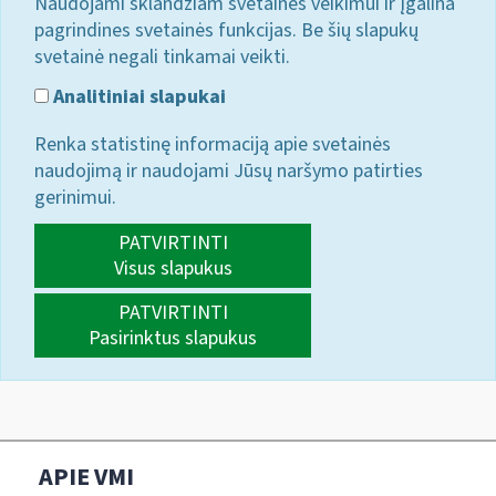
Naudojami sklandžiam svetainės veikimui ir įgalina
pagrindines svetainės funkcijas. Be šių slapukų
svetainė negali tinkamai veikti.
Analitiniai slapukai
Renka statistinę informaciją apie svetainės
naudojimą ir naudojami Jūsų naršymo patirties
gerinimui.
PATVIRTINTI
Visus slapukus
PATVIRTINTI
Pasirinktus slapukus
APIE VMI