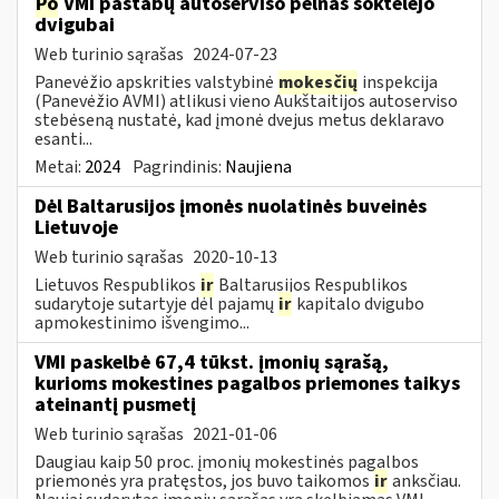
Po
VMI pastabų autoserviso pelnas šoktelėjo
dvigubai
Web turinio sąrašas
2024-07-23
Panevėžio apskrities valstybinė
mokesčių
inspekcija
(Panevėžio AVMI) atlikusi vieno Aukštaitijos autoserviso
stebėseną nustatė, kad įmonė dvejus metus deklaravo
esanti...
Metai:
2024
Pagrindinis:
Naujiena
Dėl Baltarusijos įmonės nuolatinės buveinės
Lietuvoje
Web turinio sąrašas
2020-10-13
Lietuvos Respublikos
ir
Baltarusijos Respublikos
sudarytoje sutartyje dėl pajamų
ir
kapitalo dvigubo
apmokestinimo išvengimo...
VMI paskelbė 67,4 tūkst. įmonių sąrašą,
kurioms mokestines pagalbos priemones taikys
ateinantį pusmetį
Web turinio sąrašas
2021-01-06
Daugiau kaip 50 proc. įmonių mokestinės pagalbos
priemonės yra pratęstos, jos buvo taikomos
ir
anksčiau.