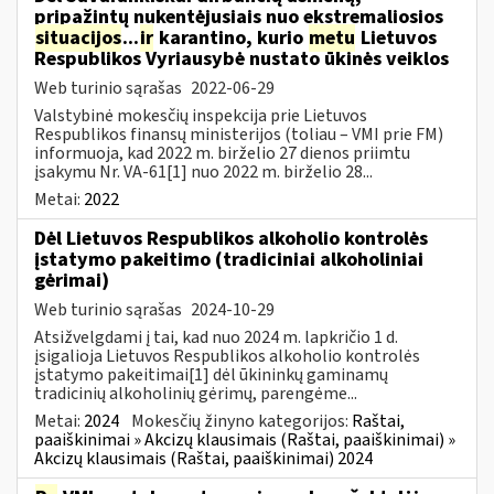
pripažintų nukentėjusiais nuo ekstremaliosios
situacijos
...
ir
karantino, kurio
metu
Lietuvos
Respublikos Vyriausybė nustato ūkinės veiklos
Web turinio sąrašas
2022-06-29
Valstybinė mokesčių inspekcija prie Lietuvos
Respublikos finansų ministerijos (toliau – VMI prie FM)
informuoja, kad 2022 m. birželio 27 dienos priimtu
įsakymu Nr. VA-61[1] nuo 2022 m. birželio 28...
Metai:
2022
Dėl Lietuvos Respublikos alkoholio kontrolės
įstatymo pakeitimo (tradiciniai alkoholiniai
gėrimai)
Web turinio sąrašas
2024-10-29
Atsižvelgdami į tai, kad nuo 2024 m. lapkričio 1 d.
įsigalioja Lietuvos Respublikos alkoholio kontrolės
įstatymo pakeitimai[1] dėl ūkininkų gaminamų
tradicinių alkoholinių gėrimų, parengėme...
Metai:
2024
Mokesčių žinyno kategorijos:
Raštai,
paaiškinimai » Akcizų klausimais (Raštai, paaiškinimai) »
Akcizų klausimais (Raštai, paaiškinimai) 2024