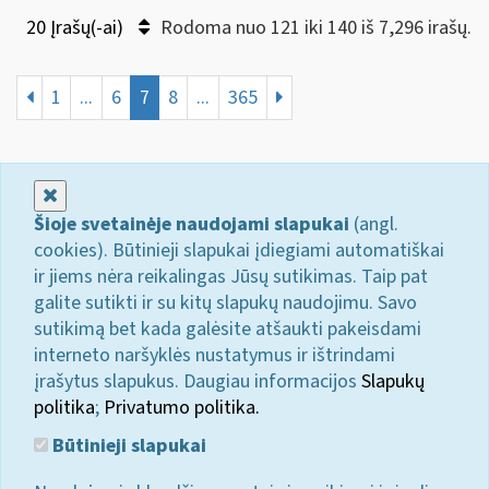
20 Įrašų(-ai)
Rodoma nuo 121 iki 140 iš 7,296 irašų.
1
...
6
7
8
...
365
Uždaryti
Šioje svetainėje naudojami slapukai
(angl.
cookies). Būtinieji slapukai įdiegiami automatiškai
ir jiems nėra reikalingas Jūsų sutikimas. Taip pat
galite sutikti ir su kitų slapukų naudojimu. Savo
sutikimą bet kada galėsite atšaukti pakeisdami
interneto naršyklės nustatymus ir ištrindami
įrašytus slapukus. Daugiau informacijos
Slapukų
politika
;
Privatumo politika.
Būtinieji slapukai