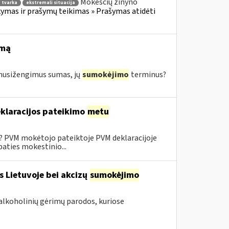
Mokesčių žinyno
 tvarka
ekstremali situacija
mas ir prašymų teikimas » Prašymas atidėti
imą
s nusižengimus sumas, jų
sumokėjimo
terminus?
klaracijos pateikimo
metu
0? PVM mokėtojo pateiktoje PVM deklaracijoje
aties mokestinio...
s Lietuvoje bei akcizų
sumokėjimo
alkoholinių gėrimų parodos, kuriose