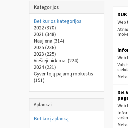
Kategorijos
DUK 
Bet kurios kategorijos
Web t
2022
(370)
Atnau
2021
(348)
mokes
Naujiena
(314)
2025
(236)
Info
2023
(225)
Web t
Viešieji pirkimai
(224)
Valst
2024
(221)
siekd
Gyventojų pajamų mokestis
Metai
(151)
Dėl 
paga
Aplankai
Web t
Infor
virši
Bet kurį aplanką
Metai