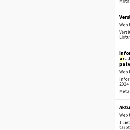
Metai
Vers
Web t
Versl
Lietu
Info
ar
..
patv
Web t
Infor
2024 
Metai
Aktu
Web t
1.Lie
tarpt