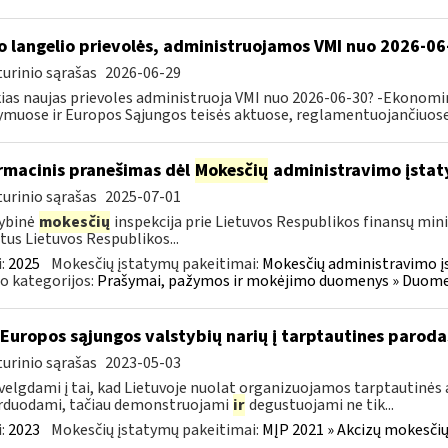
o langelio prievolės, administruojamos VMI nuo 2026-06
urinio sąrašas
2026-06-29
ias naujas prievoles administruoja VMI nuo 2026-06-30? -Ekonomin
ymuose ir Europos Sąjungos teisės aktuose, reglamentuojančiuose 
rmacinis pranešimas dėl
Mokesčių
administravimo įstat
urinio sąrašas
2025-07-01
ybinė
mokesčių
inspekcija prie Lietuvos Respublikos finansų mini
tus Lietuvos Respublikos...
:
2025
Mokesčių įstatymų pakeitimai:
Mokesčių administravimo į
o kategorijos:
Prašymai, pažymos ir mokėjimo duomenys » Duomenų
 Europos sąjungos valstybių narių į tarptautines paroda
urinio sąrašas
2023-05-03
velgdami į tai, kad Lietuvoje nuolat organizuojamos tarptautinės 
rduodami, tačiau demonstruojami
ir
degustuojami ne tik...
:
2023
Mokesčių įstatymų pakeitimai:
MĮP 2021 » Akcizų mokesčių