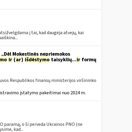
tsižvelgdama į tai, kad daugėja atvejų, kai
aiškina...
o „Dėl Mokestinės nepriemokos
imo
ir
(
ar
)
išdėstymo
taisyklių...
ir
formų
tuvos Respublikos finansų ministerijos viršininko
istravimo įstatymo pakeitimai nuo 2024 m.
PNO paramą, o ši perveda Ukrainos PNO (ne
sime, kad...