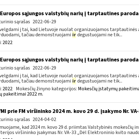
 Europos sąjungos valstybių narių į tarptautines paroda
urinio sąrašas
2022-06-29
velgdami į tai, kad Lietuvoje nuolat organizuojamos tarptautinės 
rduodami, tačiau demonstruojami
ir
degustuojami ne tik...
:
2022
 Europos sąjungos valstybių narių į tarptautines paroda
urinio sąrašas
2022-06-29
velgdami į tai, kad Lietuvoje nuolat organizuojamos tarptautinės 
rduodami, tačiau demonstruojami
ir
degustuojami ne tik...
:
2022
Mokesčių žinyno kategorijos:
Mokesčių įstatymų pakeitima
ų pakeitimai 2022 m.
VMI prie FM viršininko 2024 m. kovo 29 d. įsakymo Nr. VA
urinio sąrašas
2024-04-02
muojame, kad 2024 m. kovo 29 d. priimtas Valstybinės mokesčių in
terijos viršininko įsakymas Nr. VA-33 „Dėl Elektroninio kvito naudo