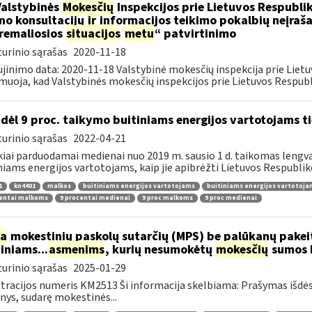
Valstybinės
Mokesčių
Inspekcijos prie Lietuvos Respublik
ino konsultacijų
ir
informacijos teikimo pokalbių neįrašan
remaliosios
situacijos
metu
“ patvirtinimo
urinio sąrašas
2020-11-18
jinimo data: 2020-11-18 Valstybinė mokesčių inspekcija prie Lietu
muoja, kad Valstybinės mokesčių inspekcijos prie Lietuvos Respubli
dėl 9 proc. taikymo buitiniams energijos vartotojams
urinio sąrašas
2022-04-21
kiai parduodamai medienai nuo 2019 m. sausio 1 d. taikomas lengvat
niams energijos vartotojams, kaip jie apibrėžti Lietuvos Respubliko
1
kn4401
malkos
buitiniams energijos vartotojams
buitiniams energijos vartotoj
centai malkoms
9 procentai medienai
9 proc malkoms
9 proc medienai
ia
mokestinių paskolų sutarčių (MPS) be palūkanų pake
diniams...
asmenims
, kurių nesumokėtų
mokesčių
sumos b
urinio sąrašas
2025-01-29
tracijos numeris KM2513 Ši informacija skelbiama: Prašymas išdė
ys, sudarę mokestinės...