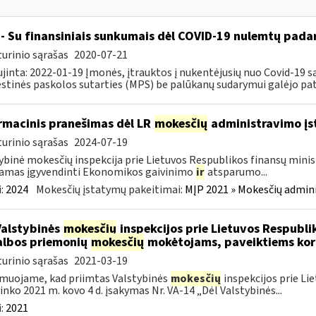
- Su finansiniais sunkumais dėl COVID-19 nulemtų padar
urinio sąrašas
2020-07-21
jinta: 2022-01-19 Įmonės, įtrauktos į nukentėjusių nuo Covid-19 są
tinės paskolos sutarties (MPS) be palūkanų sudarymui galėjo pateik
rmacinis pranešimas dėl LR
mokesčių
administravimo į
urinio sąrašas
2024-07-19
ybinė mokesčių inspekcija prie Lietuvos Respublikos finansų minist
amas įgyvendinti Ekonomikos gaivinimo
ir
atsparumo...
:
2024
Mokesčių įstatymų pakeitimai:
MĮP 2021 » Mokesčių admin
Valstybinės
mokesčių
inspekcijos prie Lietuvos Respublik
lbos priemonių
mokesčių
mokėtojams, paveiktiems kor
urinio sąrašas
2021-03-19
muojame, kad priimtas Valstybinės
mokesčių
inspekcijos prie Li
ninko 2021 m. kovo 4 d. įsakymas Nr. VA-14 „Dėl Valstybinės...
:
2021