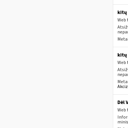
kitų
Web t
Atsiž
nepa
Metai
kitų
Web t
Atsiž
nepa
Metai
Akciz
Dėl 
Web t
Infor
minis