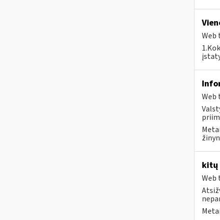
Vien
Web t
1.Kok
įstat
Info
Web t
Valst
priim
Metai
žinyn
kitų
Web t
Atsiž
nepa
Metai