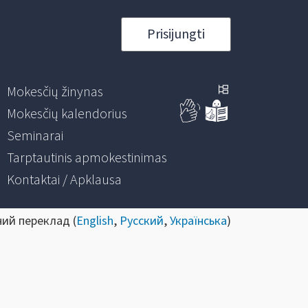
Prisijungti
Mokesčių žinynas
Mokesčių kalendorius
Seminarai
Tarptautinis apmokestinimas
Kontaktai / Apklausa
ний переклад (
English
,
Русский
,
Українська
)