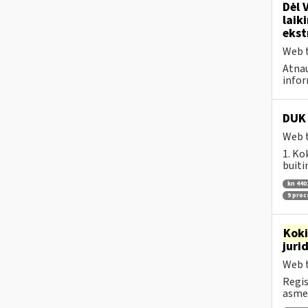
Dėl 
laik
ekst
Web t
Atnau
infor
DUK 
Web t
1. Ko
buiti
kn 440
9 pro
Kok
juri
Web t
Regis
asmen