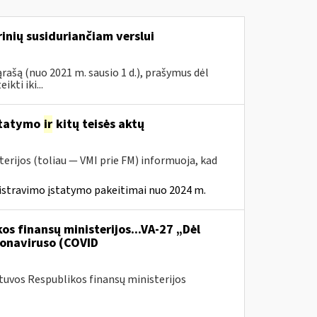
inių susiduriančiam verslui
rašą (nuo 2021 m. sausio 1 d.), prašymus dėl
ti iki...
statymo
ir
kitų teisės aktų
erijos (toliau — VMI prie FM) informuoja, kad
istravimo įstatymo pakeitimai nuo 2024 m.
os finansų ministerijos...VA-27 „Dėl
onaviruso (COVID
etuvos Respublikos finansų ministerijos