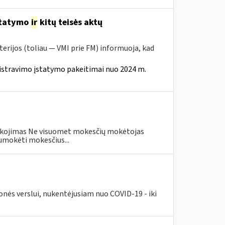
statymo
ir
kitų teisės aktų
erijos (toliau — VMI prie FM) informuoja, kad
istravimo įstatymo pakeitimai nuo 2024 m.
eškojimas Ne visuomet mokesčių mokėtojas
umokėti mokesčius...
nės verslui, nukentėjusiam nuo COVID-19 - iki