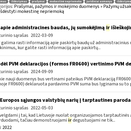
jimas
išdėstymas
prašymai
mokestinė nepriemoka
juridiniai asmenys
išdėstymo
orijos:
Prašymai, pažymos ir mokėjimo duomenys » Pažymų užsaky
išdėstyti mokestinę nepriemoką
apie administracines baudas, jų sumokėjimą
ir
išieškoj
urinio sąrašas
2022-03-09
r galima rasti informaciją apie paskirtų baudų už administraciniu
kinimus, kur galite rasti informaciją apie paskirtų...
dėl PVM deklaracijos (formos FR0600) vertinimo PVM de
urinio sąrašas
2024-09-09
kie nauji duomenys bus vertinami pateikus PVM deklaraciją FR060
oje FR0600) deklaruota pardavimo PVM suma bus lyginama su to p
 Europos sąjungos valstybių narių į tarptautines paroda
urinio sąrašas
2022-05-03
velgdami į tai, kad Lietuvoje nuolat organizuojamos tarptautinės 
rduodami, tačiau demonstruojami
ir
degustuojami ne tik...
:
2022