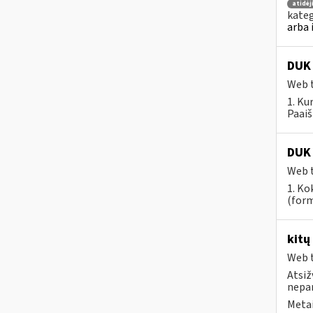
atidė
kateg
arba 
DUK 
Web t
1. Ku
Paaiš
DUK 
Web t
1. Ko
(form
kitų
Web t
Atsiž
nepa
Metai