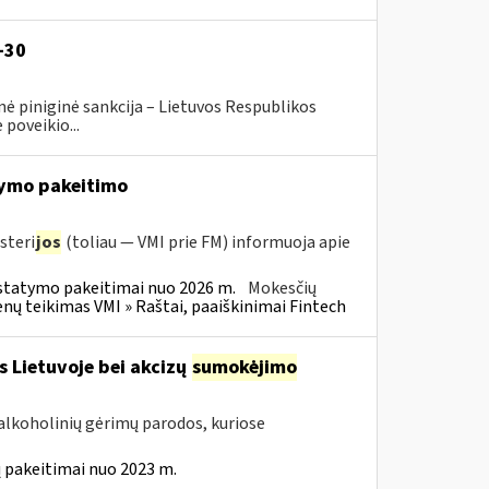
-30
ė piniginė sankcija – Lietuvos Respublikos
poveikio...
ymo pakeitimo
steri
jos
(toliau — VMI prie FM) informuoja apie
statymo pakeitimai nuo 2026 m.
Mokesčių
 teikimas VMI » Raštai, paaiškinimai Fintech
s Lietuvoje bei akcizų
sumokėjimo
alkoholinių gėrimų parodos, kuriose
 pakeitimai nuo 2023 m.