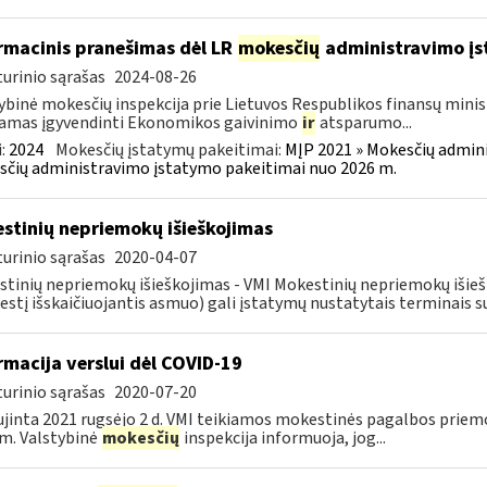
rmacinis pranešimas dėl LR
mokesčių
administravimo į
urinio sąrašas
2024-08-26
ybinė mokesčių inspekcija prie Lietuvos Respublikos finansų minist
amas įgyvendinti Ekonomikos gaivinimo
ir
atsparumo...
:
2024
Mokesčių įstatymų pakeitimai:
MĮP 2021 » Mokesčių admin
čių administravimo įstatymo pakeitimai nuo 2026 m.
stinių nepriemokų išieškojimas
urinio sąrašas
2020-04-07
tinių nepriemokų išieškojimas - VMI Mokestinių nepriemokų iši
stį išskaičiuojantis asmuo) gali įstatymų nustatytais terminais s
rmacija verslui dėl COVID-19
urinio sąrašas
2020-07-20
jinta 2021 rugsėjo 2 d. VMI teikiamos mokestinės pagalbos priemo
m. Valstybinė
mokesčių
inspekcija informuoja, jog...