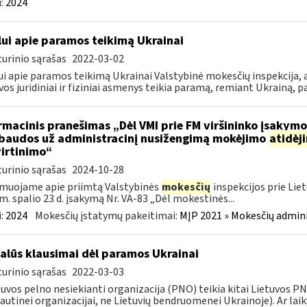
:
2024
lui apie paramos teikimą Ukrainai
urinio sąrašas
2022-03-02
ui apie paramos teikimą Ukrainai Valstybinė mokesčių inspekcija, a
vos juridiniai ir fiziniai asmenys teikia paramą, remiant Ukrainą, pa
rmacinis pranešimas „Dėl VMI prie FM viršininko įsakym
.baudos už administracinį nusižengimą mokėjimo
atidėj
irtinimo“
urinio sąrašas
2024-10-28
muojame apie priimtą Valstybinės
mokesčių
inspekcijos prie Lie
m. spalio 23 d. įsakymą Nr. VA-83 „Dėl mokestinės...
:
2024
Mokesčių įstatymų pakeitimai:
MĮP 2021 » Mokesčių admin
alūs klausimai dėl paramos Ukrainai
urinio sąrašas
2022-03-03
tuvos pelno nesiekianti organizacija (PNO) teikia kitai Lietuvos 
autinei organizacijai, ne Lietuvių bendruomenei Ukrainoje). Ar laiky