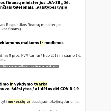
os finansų ministerijos...VA-80 „Dėl
čiais telefonais...valstybės lygio
vos Respublikos finansų ministerijos
kos finansų...
 tiekiamoms malkoms
ir
medienos
inis 9 proc. PVM tarifas? Nuo 2019 m. sausio 1 d.
s...
ams tiekiamoms malkoms ir medienos produktams
itimo
ir
vykdymo
tvarka
uvo išdėstytos / atidėtos dėl COVID-19
styti
mokesčių
ar
baudų sumokėjimą Juridiniai