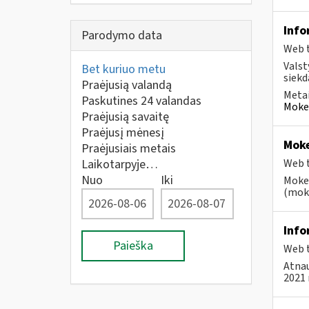
Info
Parodymo data
Web t
Valst
Bet kuriuo metu
siekd
Praėjusią valandą
Metai
Paskutines 24 valandas
Mokes
Praėjusią savaitę
Praėjusį mėnesį
Moke
Praėjusiais metais
Laikotarpyje…
Web t
Nuo
Iki
Mokes
(moke
Info
Paieška
Web t
Atnau
2021 