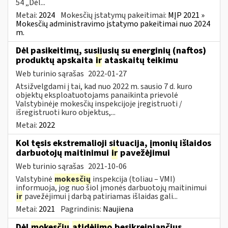
54 „Dėl...
Metai:
2024
Mokesčių įstatymų pakeitimai:
MĮP 2021 »
Mokesčių administravimo įstatymo pakeitimai nuo 2024
m.
Dėl pasikeitimų, susijusių su energinių (naftos)
produktų apskaita
ir
ataskaitų teikimu
Web turinio sąrašas
2022-01-27
Atsižvelgdami į tai, kad nuo 2022 m. sausio 7 d. kuro
objektų eksploatuotojams panaikinta prievolė
Valstybinėje mokesčių inspekcijoje įregistruoti /
išregistruoti kuro objektus,...
Metai:
2022
Kol tęsis ekstremalioji situacija, įmonių išlaidos
darbuotojų maitinimui
ir
pavežėjimui
Web turinio sąrašas
2021-10-06
Valstybinė
mokesčių
inspekcija (toliau – VMI)
informuoja, jog nuo šiol įmonės darbuotojų maitinimui
ir
pavežėjimui į darbą patiriamas išlaidas gali...
Metai:
2021
Pagrindinis:
Naujiena
Dėl
mokesčių
atidėjimo
besikreipiančius