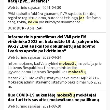
datą (pvz., vasario)?
Web turinio sąrašas
2021-04-30
PVM sąskaita faktūra gaunamų PVM sąskaitų faktūrų
registre registruojama, nurodant teisingą
jos
išrašymo
datą, tokią,
kokia
yra nurodyta dokumente...
DUK:
DUK - Apie i.SAF
Informacinis pranešimas dėl VMI prie FM
viršininko 2023 m. balandžio 19 d. įsakymo Nr.
VA-27 „Dėl apskaitos dokumentų papildymo
tvarkos aprašo patvirtinimo“
Web turinio sąrašas
2023-04-24
Informuojame, kad Valstybinė
mokesčių
inspekcija prie
Lietuvos Respublikos finansų ministerijos,
įgyvendinama Lietuvos Respublikos
mokesčių
...
Metai:
2023
Mokesčių įstatymų pakeitimai:
MĮP 2021 »
Mokesčių administravimo įstatymo pakeitimai nuo 2023
m.
Nuo COVID-19 nukentėję
mokesčių
mokėtojai
dar turi tris savaites mokesčiams be palūkanų
Web turinio sąrašas
2021-08-10