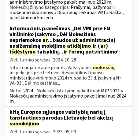
administravimo įstatymo pakeitimai nuo 2026 m.
Mokesčių žinyno kategorijos:
Prašymai, pažymos ir
mokėjimo duomenys » Duomenų teikimas VMI » Raštai,
paaiškinimai Fintech
Informacinis pranešimas „Dėl VMI prie FM
viršininko įsakymo „Dėl Mokestinės
nepriemokos
ar
...baudos už administracinį
nusižengimą mokėjimo
atidėjimo
ir
(
ar
)
išdėstymo
taisyklių...
ir
formų patvirtinimo“
Web turinio sąrašas
2024-10-28
Informuojame apie priimtą Valstybinės
mokesčių
inspekcijos prie Lietuvos Respublikos finansų
ministerijos viršininko 2024 m. spalio 23 d. įsakymą Nr.
VA-83 „Dėl mokestinės...
Metai:
2024
Mokesčių įstatymų pakeitimai:
MĮP 2021 »
Mokesčių administravimo įstatymo pakeitimai nuo 2024
m.
kitų Europos sąjungos valstybių narių į
tarptautines parodas Lietuvoje bei akcizų
sumokėjimo
Web turinio sąrašas
2023-05-03