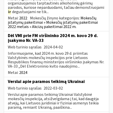
organizuojamos tarptautinės alkoholinių gėrimų
parodos, kuriose neparduodami, tačiau demonstruojami
ir
degustuojami ne tik...
Metai:
2022
Mokesčių žinyno kategorijos:
Mokesčių
įstatymų pakeitimai » Mokesčių įstatymų pakeitimai
2022 metais » Akcizų pakeitimai 2022 m.
Dėl VMI prie FM viršininko 2024 m. kovo 29 d.
įsakymo Nr. VA-33
Web turinio sąrašas
2024-04-02
Informuojame, kad 2024 m. kovo 29 d. priimtas
Valstybinės mokesčių inspekcijos prie Lietuvos
Respublikos finansų ministerijos viršininko įsakymas Nr.
VA-33 „Dėl Elektroninio kvito naudojimo...
Metai:
2024
Verslui apie paramos teikimą Ukrainai
Web turinio sąrašas
2022-03-02
Verslui apie paramos teikimą Ukrainai Valstybinė
mokesčių inspekcija, atsižvelgdama į tai, kad daugėja
atvejų, kai Lietuvos juridiniai ir fiziniai asmenys teikia
paramą, remiant Ukrainą, paaiškina...