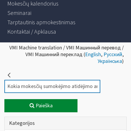
Mokesčių kalendorius
Seminarai
Tarptautinis apmokestinimas
Kontaktai / Apklausa
VMI Machine translation / VMI Машинный перевод /
VMI Машинний переклад (
English
,
Русский
,
Українська
)
Paieška
Kategorijos