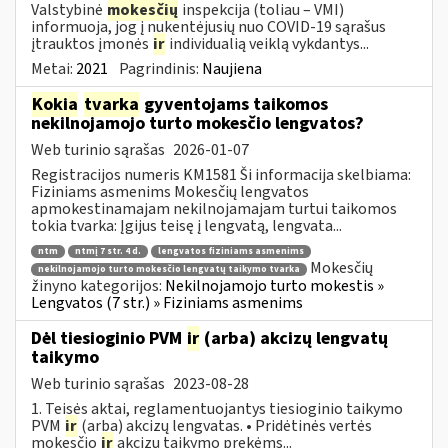
Valstybinė
mokesčių
inspekcija (toliau – VMI)
informuoja, jog į nukentėjusių nuo COVID-19 sąrašus
įtrauktos įmonės
ir
individualią veiklą vykdantys...
Metai:
2021
Pagrindinis:
Naujiena
Kokia
tvarka
gyventojams taikomos
nekilnojamojo turto mokesčio lengvatos?
Web turinio sąrašas
2026-01-07
Registracijos numeris KM1581 Ši informacija skelbiama:
Fiziniams asmenims Mokesčių lengvatos
apmokestinamajam nekilnojamajam turtui taikomos
tokia tvarka: Įgijus teisę į lengvatą, lengvata...
ntm
ntmį 7 str. 4 d.
lengvatos fiziniams asmenims
Mokesčių
nekilnojamojo turto mokesčio lengvatų taikymo tvarka
žinyno kategorijos:
Nekilnojamojo turto mokestis »
Lengvatos (7 str.) » Fiziniams asmenims
Dėl tiesioginio PVM
ir
(arba) akcizų lengvatų
taikymo
Web turinio sąrašas
2023-08-28
1. Teisės aktai, reglamentuojantys tiesioginio taikymo
PVM
ir
(arba) akcizų lengvatas. • Pridėtinės vertės
mokesčio
ir
akcizų taikymo prekėms...