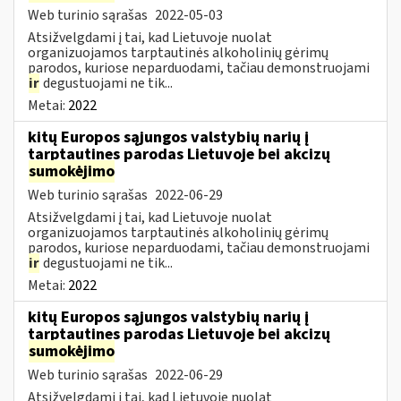
Web turinio sąrašas
2022-05-03
Atsižvelgdami į tai, kad Lietuvoje nuolat
organizuojamos tarptautinės alkoholinių gėrimų
parodos, kuriose neparduodami, tačiau demonstruojami
ir
degustuojami ne tik...
Metai:
2022
kitų Europos sąjungos valstybių narių į
tarptautines parodas Lietuvoje bei akcizų
sumokėjimo
Web turinio sąrašas
2022-06-29
Atsižvelgdami į tai, kad Lietuvoje nuolat
organizuojamos tarptautinės alkoholinių gėrimų
parodos, kuriose neparduodami, tačiau demonstruojami
ir
degustuojami ne tik...
Metai:
2022
kitų Europos sąjungos valstybių narių į
tarptautines parodas Lietuvoje bei akcizų
sumokėjimo
Web turinio sąrašas
2022-06-29
Atsižvelgdami į tai, kad Lietuvoje nuolat