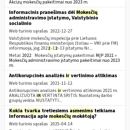
Akcizų mokesčių pakeitimai nuo 2023 m.
Informacinis pranešimas dėl
Mokesčių
administravimo įstatymo, Valstybinio
socialinio
Web turinio sąrašas
2022-12-27
Valstybinė mokesčių inspekcija prie Lietuvos
Respublikos finansų ministerijos (toliau — VMI prie FM)
informuoja, jog 202
2
-1
2
-13 įstatymu Nr....
Metai:
2022
Mokesčių įstatymų pakeitimai:
MĮP 2021 »
Mokesčių administravimo įstatymo pakeitimai nuo 2023
m.
Antikorupcinės analizės
ir
vertinimo atlikimas
Web turinio sąrašas
2021-11-12
Antikorupcinės analizės
ir
vertinimo atlikimas 2021 m.
ANALIZUOTA
IR
VERTINTA SRITIS: Nuolatinių darbo
grupių veikla. NUSTATYTI...
Kokia
tvarka
tretiesiems
asmenims
teikiama
informacija apie
mokesčių
mokėtoją?
Web turinio sąrašas
2025-04-14