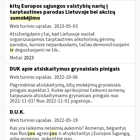
kitų Europos sąjungos valstybių narių į
tarptautines parodas Lietuvoje bei akcizų
sumokėjimo
Web turinio sąrašas
2023-05-03
Atsižvelgdami į tai, kad Lietuvoje nuolat
organizuojamos tarptautinės alkoholinių gėrimų
parodos, kuriose neparduodami, tačiau demonstruojami
ir
degustuojami ne tik...
Metai:
2023
DUK apie atsiskaitymus grynaisiais pinigais
Web turinio sąrašas
2022-10-06
Pagrindiniai atsiskaitymų, kitų mokėjimų grynaisiais
pinigais aspektai 1. Kokie apribojimai taikomi asmenų
tarpusavio atsiskaitymams grynaisiais pinigais nuo
2022-11-01? Nuo 2022-11-01 įsigalioja...
D.U.K.
Web turinio sąrašas
2022-05-19
Kas yra laikoma nelaimių aukomis? Asmenys, bėgantys
nuo Rusi
jos
agresi
jos
ir atvykstantys į Europos Sąjungą,
arba asmenys, nukentėję nuo...