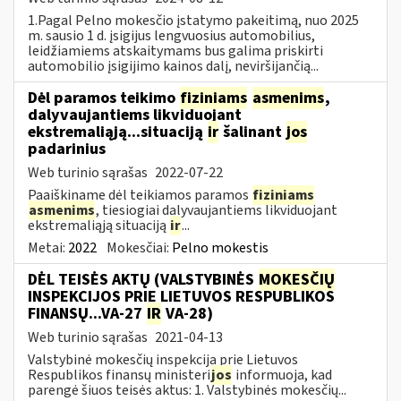
1.Pagal Pelno mokesčio įstatymo pakeitimą, nuo 2025
m. sausio 1 d. įsigijus lengvuosius automobilius,
leidžiamiems atskaitymams bus galima priskirti
automobilio įsigijimo kainos dalį, neviršijančią...
Dėl paramos teikimo
fiziniams
asmenims
,
dalyvaujantiems likviduojant
ekstremaliąją...situaciją
ir
šalinant
jos
padarinius
Web turinio sąrašas
2022-07-22
Paaiškiname dėl teikiamos paramos
fiziniams
asmenims
, tiesiogiai dalyvaujantiems likviduojant
ekstremaliąją situaciją
ir
...
Metai:
2022
Mokesčiai:
Pelno mokestis
DĖL TEISĖS AKTŲ (VALSTYBINĖS
MOKESČIŲ
INSPEKCIJOS PRIE LIETUVOS RESPUBLIKOS
FINANSŲ...VA-27
IR
VA-28)
Web turinio sąrašas
2021-04-13
Valstybinė mokesčių inspekcija prie Lietuvos
Respublikos finansų ministeri
jos
informuoja, kad
parengė šiuos teisės aktus: 1. Valstybinės mokesčių...