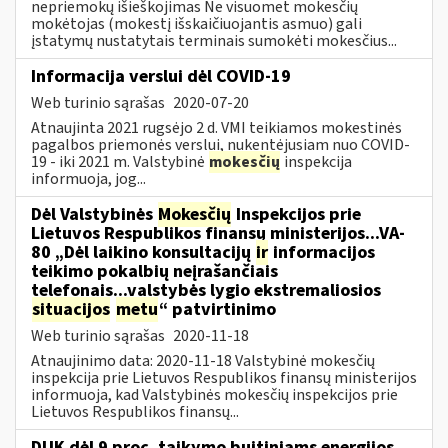
nepriemokų išieškojimas Ne visuomet mokesčių
mokėtojas (mokestį išskaičiuojantis asmuo) gali
įstatymų nustatytais terminais sumokėti mokesčius...
Informacija verslui dėl COVID-19
Web turinio sąrašas
2020-07-20
Atnaujinta 2021 rugsėjo 2 d. VMI teikiamos mokestinės
pagalbos priemonės verslui, nukentėjusiam nuo COVID-
19 - iki 2021 m. Valstybinė
mokesčių
inspekcija
informuoja, jog...
Dėl Valstybinės
Mokesčių
Inspekcijos prie
Lietuvos Respublikos finansų ministerijos...VA-
80 „Dėl laikino konsultacijų
ir
informacijos
teikimo pokalbių neįrašančiais
telefonais...valstybės lygio ekstremaliosios
situacijos
metu
“ patvirtinimo
Web turinio sąrašas
2020-11-18
Atnaujinimo data: 2020-11-18 Valstybinė mokesčių
inspekcija prie Lietuvos Respublikos finansų ministerijos
informuoja, kad Valstybinės mokesčių inspekcijos prie
Lietuvos Respublikos finansų...
DUK dėl 9 proc. taikymo buitiniams energijos