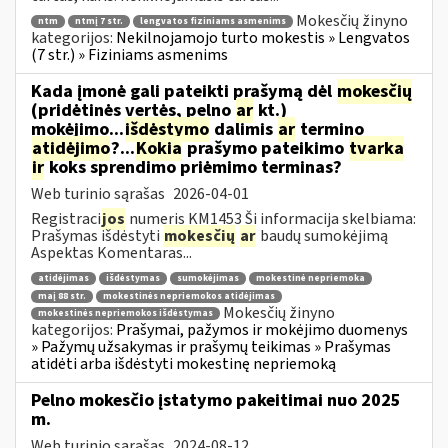
Mokesčių žinyno
ntm
ntmį 7 str.
lengvatos fiziniams asmenims
kategorijos:
Nekilnojamojo turto mokestis » Lengvatos
(7 str.) » Fiziniams asmenims
Kada įmonė gali pateikti prašymą dėl
mokesčių
(pridėtinės vertės, pelno
ar
kt.)
mokėjimo...
išdėstymo
dalimis
ar
termino
atidėjimo
?...
Kokia
prašymo pateikimo
tvarka
ir
koks sprendimo priėmimo terminas?
Web turinio sąrašas
2026-04-01
Registraci
jos
numeris KM1453 Ši informacija skelbiama:
Prašymas išdėstyti
mokesčių
ar
baudų sumokėjimą
Aspektas Komentaras...
atidėjimas
išdėstymas
sumokėjimas
mokestinė nepriemoka
maį 88 str.
mokestinės nepriemokos atidėjimas
Mokesčių žinyno
mokestinės nepriemokos išdėstymas
kategorijos:
Prašymai, pažymos ir mokėjimo duomenys
» Pažymų užsakymas ir prašymų teikimas » Prašymas
atidėti arba išdėstyti mokestinę nepriemoką
Pelno mokesčio įstatymo pakeitimai nuo 2025
m.
Web turinio sąrašas
2024-08-12