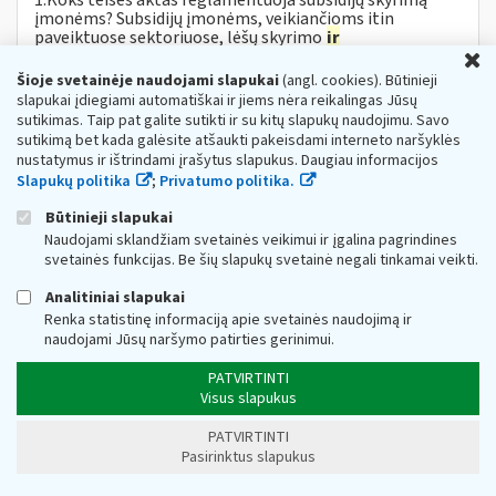
įmonėms? Subsidijų įmonėms, veikiančioms itin
paveiktuose sektoriuose, lėšų skyrimo
ir
U
administravimo tvarkos aprašas...
Šioje svetainėje naudojami slapukai
(angl. cookies). Būtinieji
DUK Dėl priemonės „subsidijos įmonėms,
slapukai įdiegiami automatiškai ir jiems nėra reikalingas Jūsų
veikiančioms itin paveiktuose sektoriuose“
sutikimas. Taip pat galite sutikti ir su kitų slapukų naudojimu. Savo
sutikimą bet kada galėsite atšaukti pakeisdami interneto naršyklės
Web turinio sąrašas
2022-11-16
nustatymus ir ištrindami įrašytus slapukus. Daugiau informacijos
1. Koks teisės aktas reglamentuoja subsidijų skyrimą
Slapukų politika
;
Privatumo politika.
įmonėms? Subsidijų įmonėms, veikiančioms itin
paveiktuose sektoriuose, lėšų skyrimo
ir
Būtinieji slapukai
administravimo tvarkos...
Naudojami sklandžiam svetainės veikimui ir įgalina pagrindines
svetainės funkcijas. Be šių slapukų svetainė negali tinkamai veikti.
Mokestinės paskolos sutarčiai be palūkanų
sudaryti įmonės turi dar savaitę laiko
Analitiniai slapukai
Web turinio sąrašas
2021-02-22
Renka statistinę informaciją apie svetainės naudojimą ir
naudojami Jūsų naršymo patirties gerinimui.
Valstybinė
mokesčių
inspekcija (toliau – VMI)
informuoja, jog įmonės, kurios pavasarį buvo laikomos
PATVIRTINTI
nukentėjusiomis, tačiau rudens karantino metu jų veikla
Visus slapukus
nebuvo apribota...
Metai:
2021
PATVIRTINTI
Pasirinktus slapukus
Dėl Lietuvos Respublikos akcizų įstatymo
pakeitimo nuo 2023 m. vasario 13 d.