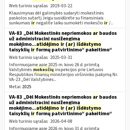
Web turinio sąrašas
2019-03-22
Klausimynas dėl galimybės sudaryti mokestinės
paskolos sutartį Jeigu susidūrėte su finansiniais
sunkumais
ir
negalite laiku sumokėti mokesčio
ir
/...
VA-83 „Dėl Mokestinės nepriemokos
ar
baudos
už administracinį nusižengimą
mokėjimo...
atidėjimo
ir
(
ar
)
išdėstymo
taisyklių
ir
formų patvirtinimo“ pakeitimo“
Web turinio sąrašas
2025-03-31
Informuojame apie 2025 m. kovo 26 d. priimtą
Valstybinės
mokesčių
inspekcijos prie Lietuvos
Respublikos finansų ministerijos viršininko įsakymą Nr.
VA-23 „Dėl Valstybinės...
Metai:
2025
VA-83 „Dėl Mokestinės nepriemokos
ar
baudos
už administracinį nusižengimą
mokėjimo...
atidėjimo
ir
(
ar
)
išdėstymo
taisyklių
ir
formų patvirtinimo“ pakeitimo“
Web turinio sąrašas
2026-04-08
Informuojame apie 2026 m. kovo 31 d. priimtą