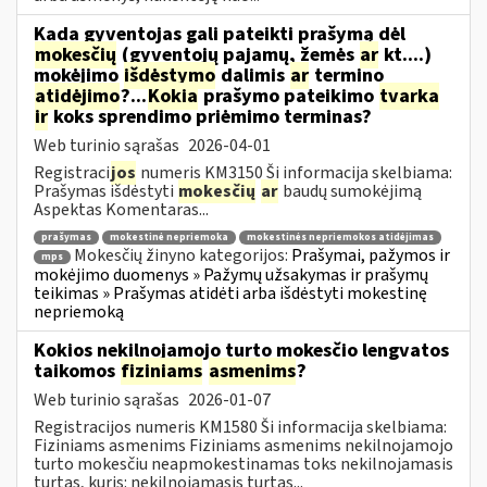
Kada gyventojas gali pateikti prašymą dėl
mokesčių
(gyventojų pajamų, žemės
ar
kt....)
mokėjimo
išdėstymo
dalimis
ar
termino
atidėjimo
?...
Kokia
prašymo pateikimo
tvarka
ir
koks sprendimo priėmimo terminas?
Web turinio sąrašas
2026-04-01
Registraci
jos
numeris KM3150 Ši informacija skelbiama:
Prašymas išdėstyti
mokesčių
ar
baudų sumokėjimą
Aspektas Komentaras...
prašymas
mokestinė nepriemoka
mokestinės nepriemokos atidėjimas
Mokesčių žinyno kategorijos:
Prašymai, pažymos ir
mps
mokėjimo duomenys » Pažymų užsakymas ir prašymų
teikimas » Prašymas atidėti arba išdėstyti mokestinę
nepriemoką
Kokios nekilnojamojo turto mokesčio lengvatos
taikomos
fiziniams
asmenims
?
Web turinio sąrašas
2026-01-07
Registracijos numeris KM1580 Ši informacija skelbiama:
Fiziniams asmenims Fiziniams asmenims nekilnojamojo
turto mokesčiu neapmokestinamas toks nekilnojamasis
turtas, kuris: nekilnojamasis turtas...