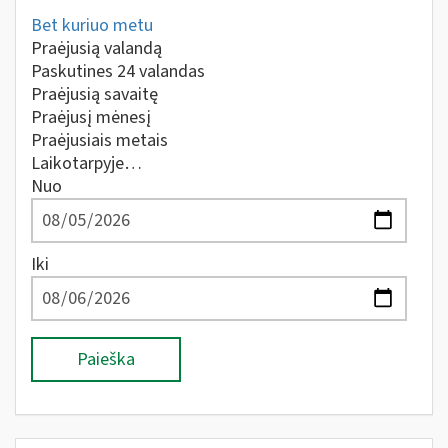
Bet kuriuo metu
Praėjusią valandą
Paskutines 24 valandas
Praėjusią savaitę
Praėjusį mėnesį
Praėjusiais metais
Laikotarpyje…
Nuo
Iki
Paieška