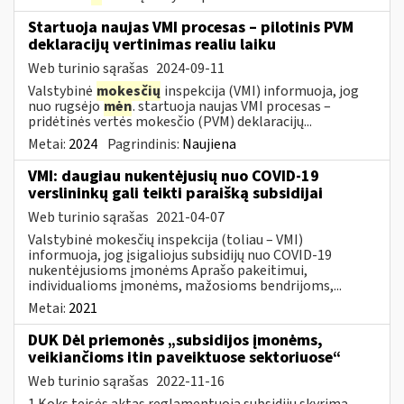
Startuoja naujas VMI procesas – pilotinis PVM
deklaracijų vertinimas realiu laiku
Web turinio sąrašas
2024-09-11
Valstybinė
mokesčių
inspekcija (VMI) informuoja, jog
nuo rugsėjo
mėn
. startuoja naujas VMI procesas –
pridėtinės vertės mokesčio (PVM) deklaracijų...
Metai:
2024
Pagrindinis:
Naujiena
VMI: daugiau nukentėjusių nuo COVID-19
verslininkų gali teikti paraišką subsidijai
Web turinio sąrašas
2021-04-07
Valstybinė mokesčių inspekcija (toliau – VMI)
informuoja, jog įsigaliojus subsidijų nuo COVID-19
nukentėjusioms įmonėms Aprašo pakeitimui,
individualioms įmonėms, mažosioms bendrijoms,...
Metai:
2021
DUK Dėl priemonės „subsidijos įmonėms,
veikiančioms itin paveiktuose sektoriuose“
Web turinio sąrašas
2022-11-16
1.Koks teisės aktas reglamentuoja subsidijų skyrimą