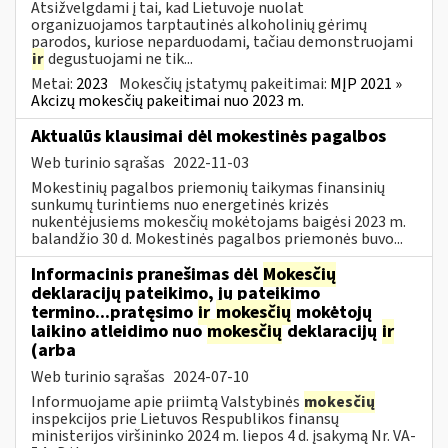
Atsižvelgdami į tai, kad Lietuvoje nuolat
organizuojamos tarptautinės alkoholinių gėrimų
parodos, kuriose neparduodami, tačiau demonstruojami
ir
degustuojami ne tik...
Metai:
2023
Mokesčių įstatymų pakeitimai:
MĮP 2021 »
Akcizų mokesčių pakeitimai nuo 2023 m.
Aktualūs klausimai dėl mokestinės pagalbos
Web turinio sąrašas
2022-11-03
Mokestinių pagalbos priemonių taikymas finansinių
sunkumų turintiems nuo energetinės krizės
nukentėjusiems mokesčių mokėtojams baigėsi 2023 m.
balandžio 30 d. Mokestinės pagalbos priemonės buvo...
Informacinis pranešimas dėl
Mokesčių
deklaracijų pateikimo, jų pateikimo
termino...pratęsimo
ir
mokesčių
mokėtojų
laikino atleidimo nuo
mokesčių
deklaracijų
ir
(arba
Web turinio sąrašas
2024-07-10
Informuojame apie priimtą Valstybinės
mokesčių
inspekcijos prie Lietuvos Respublikos finansų
ministerijos viršininko 2024 m. liepos 4 d. įsakymą Nr. VA-