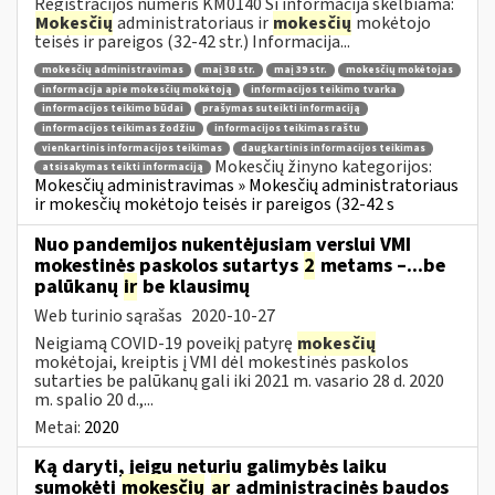
Registracijos numeris KM0140 Ši informacija skelbiama:
Mokesčių
administratoriaus ir
mokesčių
mokėtojo
teisės ir pareigos (32-42 str.) Informacija...
mokesčių administravimas
maį 38 str.
maį 39 str.
mokesčių mokėtojas
informacija apie mokesčių mokėtoją
informacijos teikimo tvarka
informacijos teikimo būdai
prašymas suteikti informaciją
informacijos teikimas žodžiu
informacijos teikimas raštu
vienkartinis informacijos teikimas
daugkartinis informacijos teikimas
Mokesčių žinyno kategorijos:
atsisakymas teikti informaciją
Mokesčių administravimas » Mokesčių administratoriaus
ir mokesčių mokėtojo teisės ir pareigos (32-42 s
Nuo pandemijos nukentėjusiam verslui VMI
mokestinės paskolos sutartys
2
metams –...be
palūkanų
ir
be klausimų
Web turinio sąrašas
2020-10-27
Neigiamą COVID-19 poveikį patyrę
mokesčių
mokėtojai, kreiptis į VMI dėl mokestinės paskolos
sutarties be palūkanų gali iki 2021 m. vasario 28 d. 2020
m. spalio 20 d.,...
Metai:
2020
Ką daryti, jeigu neturiu galimybės laiku
sumokėti
mokesčių
ar
administracinės baudos