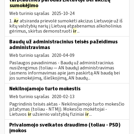
sumokėjimo
Web turinio sąrašas
2025-10-24
1.
Ar
atsiranda prievolė sumokėti akcizus Lietuvoje už iš
kitų valstybių narių į Lietuvą atgabenamus alkoholinius
gėrimus, skirtus demonstruoti
ir
...
Baudų už administracinius teisės pažeidimus
administravimas
Web turinio sąrašas
2020-04-09
Paslaugos pavadinimas - Baudų už administracinius
nusižengimus (toliau — AN baudų) administravimas
(asmens informavimas apie jam paskirtą AN baudą bei
jos sumokėjimą, išieškojimą, AN baudų...
Nekilnojamojo turto mokestis
Web turinio sąrašas
2020-02-13
Pagrindinis teisės aktas - Nekilnojamojo turto mokesčio
įstatymas (toliau - NTMĮ). Mokesčio mokėtojai -
Lietuvos
ir
užsienio valstybių fiziniai
ir
...
Privalomojo sveikatos draudimo (toliau - PSD)
įmokos