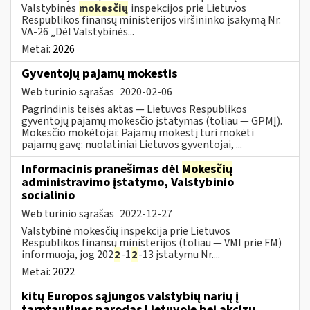
Valstybinės
mokesčių
inspekcijos prie Lietuvos
Respublikos finansų ministerijos viršininko įsakymą Nr.
VA-26 „Dėl Valstybinės...
Metai:
2026
Gyventojų pajamų mokestis
Web turinio sąrašas
2020-02-06
Pagrindinis teisės aktas — Lietuvos Respublikos
gyventojų pajamų mokesčio įstatymas (toliau — GPMĮ).
Mokesčio mokėtojai: Pajamų mokestį turi mokėti
pajamų gavę: nuolatiniai Lietuvos gyventojai, ...
Informacinis pranešimas dėl
Mokesčių
administravimo įstatymo, Valstybinio
socialinio
Web turinio sąrašas
2022-12-27
Valstybinė mokesčių inspekcija prie Lietuvos
Respublikos finansų ministerijos (toliau — VMI prie FM)
informuoja, jog 202
2
-1
2
-13 įstatymu Nr....
Metai:
2022
kitų Europos sąjungos valstybių narių į
tarptautines parodas Lietuvoje bei akcizų