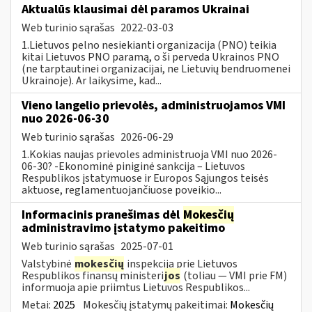
Aktualūs klausimai dėl paramos Ukrainai
Web turinio sąrašas
2022-03-03
1.Lietuvos pelno nesiekianti organizacija (PNO) teikia
kitai Lietuvos PNO paramą, o ši perveda Ukrainos PNO
(ne tarptautinei organizacijai, ne Lietuvių bendruomenei
Ukrainoje). Ar laikysime, kad...
Vieno langelio prievolės, administruojamos VMI
nuo 2026-06-30
Web turinio sąrašas
2026-06-29
1.Kokias naujas prievoles administruoja VMI nuo 2026-
06-30? -Ekonominė piniginė sankcija – Lietuvos
Respublikos įstatymuose ir Europos Sąjungos teisės
aktuose, reglamentuojančiuose poveikio...
Informacinis pranešimas dėl
Mokesčių
administravimo įstatymo pakeitimo
Web turinio sąrašas
2025-07-01
Valstybinė
mokesčių
inspekcija prie Lietuvos
Respublikos finansų ministeri
jos
(toliau — VMI prie FM)
informuoja apie priimtus Lietuvos Respublikos...
Metai:
2025
Mokesčių įstatymų pakeitimai:
Mokesčių