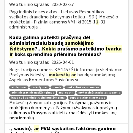
Web turinio sąrašas
2020-02-27
Pagrindinis teisės aktas - Lietuvos Respublikos
sveikatos draudimo įstatymas (toliau – SDĮ). Mokesčio
mokėtojai - Fiziniai asmenys VMI iki 2015-1
2
-31
administruoja:...
Kada galima pateikti prašymą dėl
administracinių baudų
sumokėjimo
išdėstymo
?...
Kokia
prašymo pateikimo
tvarka
ir
koks sprendimo priėmimo terminas?
Web turinio sąrašas
2026-04-01
Registracijos numeris KM1457 Ši informacija skelbiama:
Prašymas išdėstyti
mokesčių
ar
baudų sumokėjimą
Aspektas Komentaras Susidūrus su...
atidėjimas
išdėstymas
nauda
mokestinė nepriemoka
administracinis nusižengimas
maį 88 str.
mokestinės paskolos sutartis
bauda už administracinį nusižengimą
supaprastintas procesas
Mokesčių žinyno kategorijos:
Prašymai, pažymos ir
mokėjimo duomenys » Pažymų užsakymas ir prašymų
teikimas » Prašymas atidėti arba išdėstyti mokestinę
nepriemoką
., sausio),
ar
PVM sąskaitos faktūros gavimo