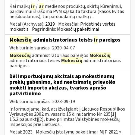
Kai malkų
ir
/
ar
medienos produktų, skirtų kūrenimui,
pardavimui išrašoma PVM sąskaita faktūra (kasos kvitas
neišduodamas), tai parduodamų malkų /...
Metai (Archyvas):
2019
Mokesčiai:
Pridėtinės vertės
mokestis
Pagrindinis:
Mokesčių pakeitimai
Mokesčių
administratoriaus teisės
ir
pareigos
Web turinio sąrašas
2020-04-07
Mokesčių
administratoriaus pareigos
Mokesčių
administratoriaus teisės
Mokesčių
administratoriaus
pareigos...
Dėl importuojamų akcizais apmokestinamų
prekių gabenimo, kad neatsirastų prievolės
mokėti importo akcizus, tvarkos aprašo
patvirtinimo
Web turinio sąrašas
2023-09-19
Informuojame, kad, atsižvelgiant į Lietuvos Respublikos
Vyriausybės 2002 m. vasario 15 d. nutarimo Nr. 235[1]
1.5.2 papunktį[2], buvo priimtas Valstybinės mokesčių
inspekcijos prie Lietuvos...
Metai:
2023
Mokesčių įstatymų pakeitimai:
MĮP 2021 »