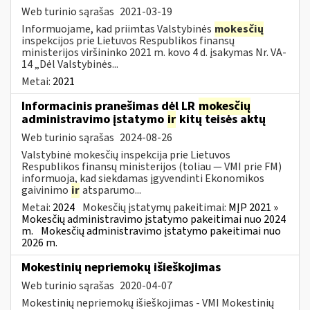
Web turinio sąrašas
2021-03-19
Informuojame, kad priimtas Valstybinės
mokesčių
inspekcijos prie Lietuvos Respublikos finansų
ministerijos viršininko 2021 m. kovo 4 d. įsakymas Nr. VA-
14 „Dėl Valstybinės...
Metai:
2021
Informacinis pranešimas dėl LR
mokesčių
administravimo įstatymo
ir
kitų teisės aktų
Web turinio sąrašas
2024-08-26
Valstybinė mokesčių inspekcija prie Lietuvos
Respublikos finansų ministerijos (toliau — VMI prie FM)
informuoja, kad siekdamas įgyvendinti Ekonomikos
gaivinimo
ir
atsparumo...
Metai:
2024
Mokesčių įstatymų pakeitimai:
MĮP 2021 »
Mokesčių administravimo įstatymo pakeitimai nuo 2024
m.
Mokesčių administravimo įstatymo pakeitimai nuo
2026 m.
Mokestinių nepriemokų išieškojimas
Web turinio sąrašas
2020-04-07
Mokestinių nepriemokų išieškojimas - VMI Mokestinių