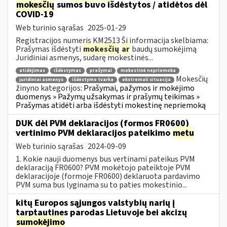
mokesčių
sumos buvo išdėstytos / atidėtos dėl
COVID-19
Web turinio sąrašas
2025-01-29
Registracijos numeris KM2513 Ši informacija skelbiama:
Prašymas išdėstyti
mokesčių
ar
baudų sumokėjimą
Juridiniai asmenys, sudarę mokestinės...
atidėjimas
išdėstymas
prašymai
mokestinė nepriemoka
Mokesčių
juridiniai asmenys
išdėstymo tvarka
ekstremali situacija
žinyno kategorijos:
Prašymai, pažymos ir mokėjimo
duomenys » Pažymų užsakymas ir prašymų teikimas »
Prašymas atidėti arba išdėstyti mokestinę nepriemoką
DUK dėl PVM deklaracijos (formos FR0600)
vertinimo PVM deklaracijos pateikimo
metu
Web turinio sąrašas
2024-09-09
1. Kokie nauji duomenys bus vertinami pateikus PVM
deklaraciją FR0600? PVM mokėtojo pateiktoje PVM
deklaracijoje (formoje FR0600) deklaruota pardavimo
PVM suma bus lyginama su to paties mokestinio...
kitų Europos sąjungos valstybių narių į
tarptautines parodas Lietuvoje bei akcizų
sumokėjimo