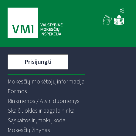
Prisijungti
Mokesčių mokėtojų informacija
Formos
Rinkmenos / Atviri duomenys
Skaičiuoklės ir pagalbininkai
Sąskaitos ir įmokų kodai
Mokesčių žinynas