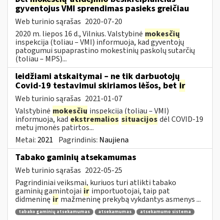
gyventojus VMI sprendimas pasieks greičiau
Web turinio sąrašas
2020-07-20
2020 m. liepos 16 d., Vilnius. Valstybinė
mokesčių
inspekcija (toliau – VMI) informuoja, kad gyventojų
patogumui supaprastino mokestinių paskolų sutarčių
(toliau – MPS)...
leidžiami atskaitymai – ne tik darbuotojų
Covid-19 testavimui skiriamos lėšos, bet
ir
Web turinio sąrašas
2021-01-07
Valstybinė
mokesčių
inspekcija (toliau – VMI)
informuoja, kad
ekstremalios
situacijos
dėl COVID-19
metu įmonės patirtos...
Metai:
2021
Pagrindinis:
Naujiena
Tabako gaminių atsekamumas
Web turinio sąrašas
2022-05-25
Pagrindiniai veiksmai, kuriuos turi atlikti tabako
gaminių gamintojai
ir
importuotojai, taip pat
didmeninę
ir
mažmeninę prekybą vykdantys asmenys ...
tabako gaminių atsekamumas
atsekamumas
atsekamumo sistema