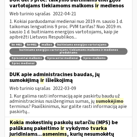
vartotojams tiekiamoms malkoms
ir
medienos
Web turinio sąrašas
2022-04-21
1. Kokiai parduodamai medienai nuo 2019 m. sausio 1 d.
taikomas lengvatinis 9 proc. PVM tarifas? Nuo 2019 m.
sausio 1 d. buitiniams energijos vartotojams, kaip jie
apibrėžti Lietuvos Respublikos...
kn 4401
kn4401
malkos
buitiniams energijos vartotojams
buitiniams energijos vartotojams tiekiamoms malkoms ir medienos
produktams
9 procentai malkoms
9 procentai medienai
9 proc malkoms
9 proc medienai
DUK apie administracines baudas, jų
sumokėjimą
ir
išieškojimą
Web turinio sąrašas
2022-03-09
1. Kur galima rasti informaciją apie paskirtų baudų už
administracinius nusižengimus sumas, jų
sumokėjimo
terminus? Paaiškinimus, kur galite rasti informaciją apie
paskirtų...
Kokia
mokestinių paskolų sutarčių (MPS) be
palūkanų pakeitimo
ir
vykdymo
tvarka
juridiniams...
asmenims
, kurių nesumokėtų