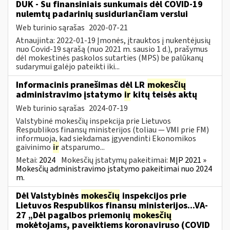
DUK - Su finansiniais sunkumais dėl COVID-19
nulemtų padarinių susiduriančiam verslui
Web turinio sąrašas
2020-07-21
Atnaujinta: 2022-01-19 Įmonės, įtrauktos į nukentėjusių
nuo Covid-19 sąrašą (nuo 2021 m. sausio 1 d.), prašymus
dėl mokestinės paskolos sutarties (MPS) be palūkanų
sudarymui galėjo pateikti iki...
Informacinis pranešimas dėl LR
mokesčių
administravimo įstatymo
ir
kitų teisės aktų
Web turinio sąrašas
2024-07-19
Valstybinė mokesčių inspekcija prie Lietuvos
Respublikos finansų ministerijos (toliau — VMI prie FM)
informuoja, kad siekdamas įgyvendinti Ekonomikos
gaivinimo
ir
atsparumo...
Metai:
2024
Mokesčių įstatymų pakeitimai:
MĮP 2021 »
Mokesčių administravimo įstatymo pakeitimai nuo 2024
m.
Dėl Valstybinės
mokesčių
inspekcijos prie
Lietuvos Respublikos finansų ministerijos...VA-
27 „Dėl pagalbos priemonių
mokesčių
mokėtojams, paveiktiems koronaviruso (COVID