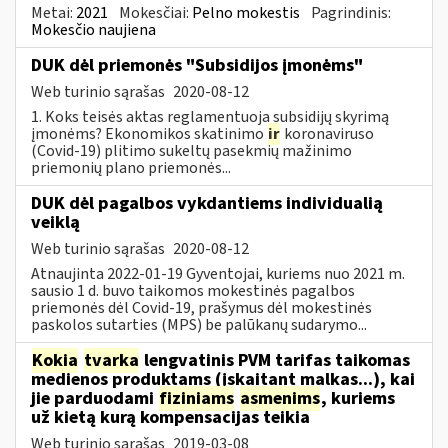
Metai:
2021
Mokesčiai:
Pelno mokestis
Pagrindinis:
Mokesčio naujiena
DUK dėl priemonės "Subsidijos įmonėms"
Web turinio sąrašas
2020-08-12
1. Koks teisės aktas reglamentuoja subsidijų skyrimą
įmonėms? Ekonomikos skatinimo
ir
koronaviruso
(Covid-19) plitimo sukeltų pasekmių mažinimo
priemonių plano priemonės...
DUK dėl pagalbos vykdantiems individualią
veiklą
Web turinio sąrašas
2020-08-12
Atnaujinta 2022-01-19 Gyventojai, kuriems nuo 2021 m.
sausio 1 d. buvo taikomos mokestinės pagalbos
priemonės dėl Covid-19, prašymus dėl mokestinės
paskolos sutarties (MPS) be palūkanų sudarymo...
Kokia
tvarka
lengvatinis PVM tarifas taikomas
medienos produktams (įskaitant malkas...), kai
jie parduodami
fiziniams
asmenims
, kuriems
už kietą kurą kompensacijas teikia
Web turinio sąrašas
2019-03-08