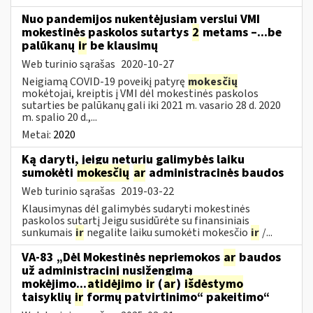
Nuo pandemijos nukentėjusiam verslui VMI
mokestinės paskolos sutartys
2
metams –...be
palūkanų
ir
be klausimų
Web turinio sąrašas
2020-10-27
Neigiamą COVID-19 poveikį patyrę
mokesčių
mokėtojai, kreiptis į VMI dėl mokestinės paskolos
sutarties be palūkanų gali iki 2021 m. vasario 28 d. 2020
m. spalio 20 d.,...
Metai:
2020
Ką daryti, jeigu neturiu galimybės laiku
sumokėti
mokesčių
ar
administracinės baudos
Web turinio sąrašas
2019-03-22
Klausimynas dėl galimybės sudaryti mokestinės
paskolos sutartį Jeigu susidūrėte su finansiniais
sunkumais
ir
negalite laiku sumokėti mokesčio
ir
/...
VA-83 „Dėl Mokestinės nepriemokos
ar
baudos
už administracinį nusižengimą
mokėjimo...
atidėjimo
ir
(
ar
)
išdėstymo
taisyklių
ir
formų patvirtinimo“ pakeitimo“