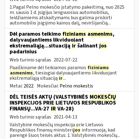
1.Pagal Pelno mokesčio įstatymo pakeitimą, nuo 2025
m. sausio 1 d. įsigijus lengvuosius automobilius,
leidžiamiems atskaitymams bus galima priskirti
automobilio įsigijimo kainos dalį, neviršijančią...
Dėl paramos teikimo
fiziniams
asmenims
,
dalyvaujantiems likviduojant
ekstremaliąją...situaciją
ir
šalinant
jos
padarinius
Web turinio sąrašas
2022-07-22
Paaiškiname dėl teikiamos paramos
fiziniams
asmenims
, tiesiogiai dalyvaujantiems likviduojant
ekstremaliąją situaciją
ir
...
Metai:
2022
Mokesčiai:
Pelno mokestis
DĖL TEISĖS AKTŲ (VALSTYBINĖS
MOKESČIŲ
INSPEKCIJOS PRIE LIETUVOS RESPUBLIKOS
FINANSŲ...VA-27
IR
VA-28)
Web turinio sąrašas
2021-04-13
Valstybinė mokesčių inspekcija prie Lietuvos
Respublikos finansų ministeri
jos
informuoja, kad
parengė šiuos teisės aktus: 1. Valstybinės mokesčių...