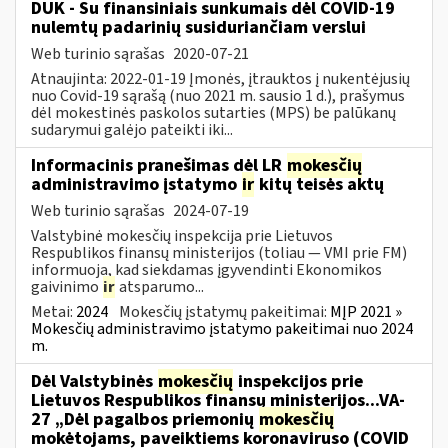
DUK - Su finansiniais sunkumais dėl COVID-19
nulemtų padarinių susiduriančiam verslui
Web turinio sąrašas
2020-07-21
Atnaujinta: 2022-01-19 Įmonės, įtrauktos į nukentėjusių
nuo Covid-19 sąrašą (nuo 2021 m. sausio 1 d.), prašymus
dėl mokestinės paskolos sutarties (MPS) be palūkanų
sudarymui galėjo pateikti iki...
Informacinis pranešimas dėl LR
mokesčių
administravimo įstatymo
ir
kitų teisės aktų
Web turinio sąrašas
2024-07-19
Valstybinė mokesčių inspekcija prie Lietuvos
Respublikos finansų ministerijos (toliau — VMI prie FM)
informuoja, kad siekdamas įgyvendinti Ekonomikos
gaivinimo
ir
atsparumo...
Metai:
2024
Mokesčių įstatymų pakeitimai:
MĮP 2021 »
Mokesčių administravimo įstatymo pakeitimai nuo 2024
m.
Dėl Valstybinės
mokesčių
inspekcijos prie
Lietuvos Respublikos finansų ministerijos...VA-
27 „Dėl pagalbos priemonių
mokesčių
mokėtojams, paveiktiems koronaviruso (COVID