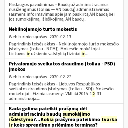
Paslaugos pavadinimas - Baudų už administracinius
nusižengimus (toliau — AN baudų) administravimas
(asmens informavimas apie jam paskirtą AN baudą bei
jos sumokėjimą, išieškojimą, AN baudų...
Nekilnojamojo turto mokestis
Web turinio sąrašas
2020-02-13
Pagrindinis teisės aktas - Nekilnojamojo turto mokesčio
įstatymas (toliau - NTMĮ). Mokesčio mokėtojai -
Lietuvos
ir
užsienio valstybių fiziniai
ir
...
Privalomojo sveikatos draudimo (toliau - PSD)
įmokos
Web turinio sąrašas
2020-02-27
Pagrindinis teisės aktas - Lietuvos Respublikos
sveikatos draudimo įstatymas (toliau – SDĮ). Mokesčio
mokėtojai - Fiziniai asmenys VMI iki 2015-1
2
-31
administruoja:...
Kada galima pateikti prašymą dėl
administracinių baudų
sumokėjimo
išdėstymo
?...
Kokia
prašymo pateikimo
tvarka
ir
koks sprendimo priėmimo terminas?