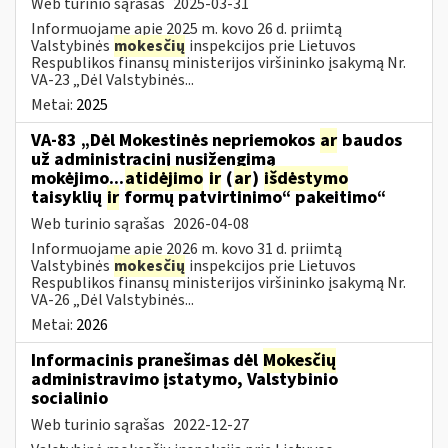
Web turinio sąrašas
2025-03-31
Informuojame apie 2025 m. kovo 26 d. priimtą
Valstybinės
mokesčių
inspekcijos prie Lietuvos
Respublikos finansų ministerijos viršininko įsakymą Nr.
VA-23 „Dėl Valstybinės...
Metai:
2025
VA-83 „Dėl Mokestinės nepriemokos
ar
baudos
už administracinį nusižengimą
mokėjimo...
atidėjimo
ir
(
ar
)
išdėstymo
taisyklių
ir
formų patvirtinimo“ pakeitimo“
Web turinio sąrašas
2026-04-08
Informuojame apie 2026 m. kovo 31 d. priimtą
Valstybinės
mokesčių
inspekcijos prie Lietuvos
Respublikos finansų ministerijos viršininko įsakymą Nr.
VA-26 „Dėl Valstybinės...
Metai:
2026
Informacinis pranešimas dėl
Mokesčių
administravimo įstatymo, Valstybinio
socialinio
Web turinio sąrašas
2022-12-27