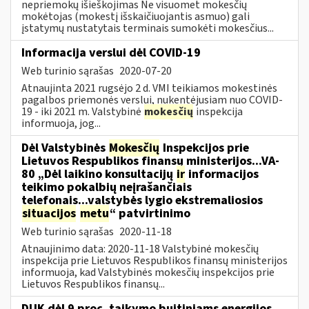
nepriemokų išieškojimas Ne visuomet mokesčių
mokėtojas (mokestį išskaičiuojantis asmuo) gali
įstatymų nustatytais terminais sumokėti mokesčius...
Informacija verslui dėl COVID-19
Web turinio sąrašas
2020-07-20
Atnaujinta 2021 rugsėjo 2 d. VMI teikiamos mokestinės
pagalbos priemonės verslui, nukentėjusiam nuo COVID-
19 - iki 2021 m. Valstybinė
mokesčių
inspekcija
informuoja, jog...
Dėl Valstybinės
Mokesčių
Inspekcijos prie
Lietuvos Respublikos finansų ministerijos...VA-
80 „Dėl laikino konsultacijų
ir
informacijos
teikimo pokalbių neįrašančiais
telefonais...valstybės lygio ekstremaliosios
situacijos
metu
“ patvirtinimo
Web turinio sąrašas
2020-11-18
Atnaujinimo data: 2020-11-18 Valstybinė mokesčių
inspekcija prie Lietuvos Respublikos finansų ministerijos
informuoja, kad Valstybinės mokesčių inspekcijos prie
Lietuvos Respublikos finansų...
DUK dėl 9 proc. taikymo buitiniams energijos