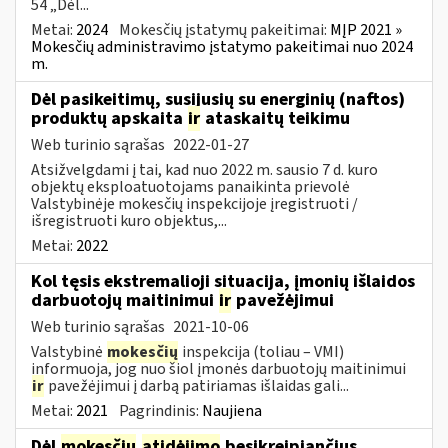
54 „Dėl...
Metai:
2024
Mokesčių įstatymų pakeitimai:
MĮP 2021 »
Mokesčių administravimo įstatymo pakeitimai nuo 2024
m.
Dėl pasikeitimų, susijusių su energinių (naftos)
produktų apskaita
ir
ataskaitų teikimu
Web turinio sąrašas
2022-01-27
Atsižvelgdami į tai, kad nuo 2022 m. sausio 7 d. kuro
objektų eksploatuotojams panaikinta prievolė
Valstybinėje mokesčių inspekcijoje įregistruoti /
išregistruoti kuro objektus,...
Metai:
2022
Kol tęsis ekstremalioji situacija, įmonių išlaidos
darbuotojų maitinimui
ir
pavežėjimui
Web turinio sąrašas
2021-10-06
Valstybinė
mokesčių
inspekcija (toliau – VMI)
informuoja, jog nuo šiol įmonės darbuotojų maitinimui
ir
pavežėjimui į darbą patiriamas išlaidas gali...
Metai:
2021
Pagrindinis:
Naujiena
Dėl
mokesčių
atidėjimo
besikreipiančius