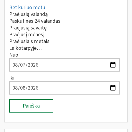
Bet kuriuo metu
Praėjusią valandą
Paskutines 24 valandas
Praėjusią savaitę
Praėjusį mėnesį
Praėjusiais metais
Laikotarpyje…
Nuo
Iki
Paieška