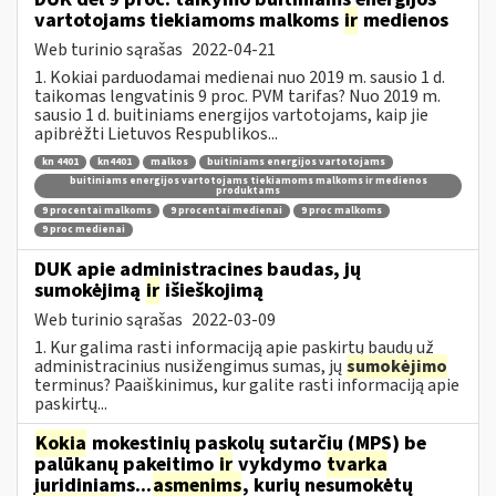
vartotojams tiekiamoms malkoms
ir
medienos
Web turinio sąrašas
2022-04-21
1. Kokiai parduodamai medienai nuo 2019 m. sausio 1 d.
taikomas lengvatinis 9 proc. PVM tarifas? Nuo 2019 m.
sausio 1 d. buitiniams energijos vartotojams, kaip jie
apibrėžti Lietuvos Respublikos...
kn 4401
kn4401
malkos
buitiniams energijos vartotojams
buitiniams energijos vartotojams tiekiamoms malkoms ir medienos
produktams
9 procentai malkoms
9 procentai medienai
9 proc malkoms
9 proc medienai
DUK apie administracines baudas, jų
sumokėjimą
ir
išieškojimą
Web turinio sąrašas
2022-03-09
1. Kur galima rasti informaciją apie paskirtų baudų už
administracinius nusižengimus sumas, jų
sumokėjimo
terminus? Paaiškinimus, kur galite rasti informaciją apie
paskirtų...
Kokia
mokestinių paskolų sutarčių (MPS) be
palūkanų pakeitimo
ir
vykdymo
tvarka
juridiniams...
asmenims
, kurių nesumokėtų