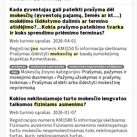
Kada gyventojas gali pateikti prašymą dėl
mokesčių
(gyventojų pajamų, žemės
ar
kt....)
mokėjimo
išdėstymo
dalimis
ar
termino
atidėjimo
?...
Kokia
prašymo pateikimo
tvarka
ir
koks sprendimo priėmimo terminas?
Web turinio sąrašas
2026-04-01
Registraci
jos
numeris KM3150 Ši informacija skelbiama:
Prašymas išdėstyti
mokesčių
ar
baudų sumokėjimą
Aspektas Komentaras...
prašymas
mokestinė nepriemoka
mokestinės nepriemokos atidėjimas
Mokesčių žinyno kategorijos:
Prašymai, pažymos ir
mps
mokėjimo duomenys » Pažymų užsakymas ir prašymų
teikimas » Prašymas atidėti arba išdėstyti mokestinę
nepriemoką
Kokios nekilnojamojo turto mokesčio lengvatos
taikomos
fiziniams
asmenims
?
Web turinio sąrašas
2026-01-07
Registracijos numeris KM1580 Ši informacija skelbiama:
Fiziniams asmenims Fiziniams asmenims nekilnojamojo
turto mokesčiu neapmokestinamas toks nekilnojamasis
turtas, kuris: nekilnojamasis turtas...