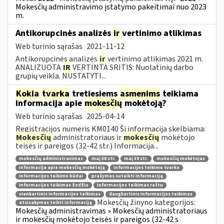
Mokesčių administravimo įstatymo pakeitimai nuo 2023
m.
Antikorupcinės analizės
ir
vertinimo atlikimas
Web turinio sąrašas
2021-11-12
Antikorupcinės analizės
ir
vertinimo atlikimas 2021 m.
ANALIZUOTA
IR
VERTINTA SRITIS: Nuolatinių darbo
grupių veikla. NUSTATYTI...
Kokia
tvarka
tretiesiems
asmenims
teikiama
informacija apie
mokesčių
mokėtoją?
Web turinio sąrašas
2025-04-14
Registracijos numeris KM0140 Ši informacija skelbiama:
Mokesčių
administratoriaus ir
mokesčių
mokėtojo
teisės ir pareigos (32-42 str.) Informacija...
mokesčių administravimas
maį 38 str.
maį 39 str.
mokesčių mokėtojas
informacija apie mokesčių mokėtoją
informacijos teikimo tvarka
informacijos teikimo būdai
prašymas suteikti informaciją
informacijos teikimas žodžiu
informacijos teikimas raštu
vienkartinis informacijos teikimas
daugkartinis informacijos teikimas
Mokesčių žinyno kategorijos:
atsisakymas teikti informaciją
Mokesčių administravimas » Mokesčių administratoriaus
ir mokesčių mokėtojo teisės ir pareigos (32-42 s