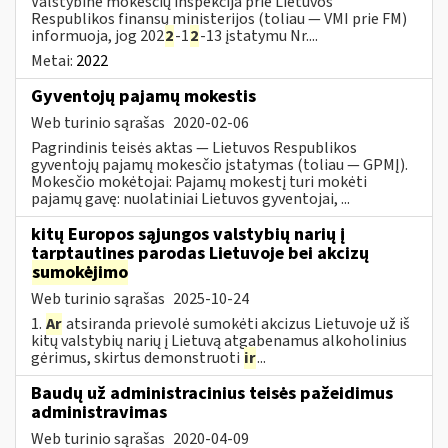
Valstybinė mokesčių inspekcija prie Lietuvos
Respublikos finansų ministerijos (toliau — VMI prie FM)
informuoja, jog 202
2
-1
2
-13 įstatymu Nr....
Metai:
2022
Gyventojų pajamų mokestis
Web turinio sąrašas
2020-02-06
Pagrindinis teisės aktas — Lietuvos Respublikos
gyventojų pajamų mokesčio įstatymas (toliau — GPMĮ).
Mokesčio mokėtojai: Pajamų mokestį turi mokėti
pajamų gavę: nuolatiniai Lietuvos gyventojai, ...
kitų Europos sąjungos valstybių narių į
tarptautines parodas Lietuvoje bei akcizų
sumokėjimo
Web turinio sąrašas
2025-10-24
1.
Ar
atsiranda prievolė sumokėti akcizus Lietuvoje už iš
kitų valstybių narių į Lietuvą atgabenamus alkoholinius
gėrimus, skirtus demonstruoti
ir
...
Baudų už administracinius teisės pažeidimus
administravimas
Web turinio sąrašas
2020-04-09