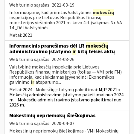
Web turinio sąrašas
2021-03-19
Informuojame, kad priimtas Valstybinės
mokesčių
inspekcijos prie Lietuvos Respublikos finansų
ministerijos viršininko 2021 m. kovo 4 d. įsakymas Nr. VA-
14 „Dėl Valstybinės...
Metai:
2021
Informacinis pranešimas dėl LR
mokesčių
administravimo įstatymo
ir
kitų teisės aktų
Web turinio sąrašas
2024-08-26
Valstybinė mokesčių inspekcija prie Lietuvos
Respublikos finansų ministerijos (toliau — VMI prie FM)
informuoja, kad siekdamas įgyvendinti Ekonomikos
gaivinimo
ir
atsparumo...
Metai:
2024
Mokesčių įstatymų pakeitimai:
MĮP 2021 »
Mokesčių administravimo įstatymo pakeitimai nuo 2024
m.
Mokesčių administravimo įstatymo pakeitimai nuo
2026 m.
Mokestinių nepriemokų išieškojimas
Web turinio sąrašas
2020-04-07
Mokestinių nepriemokų išieškojimas - VMI Mokestinių