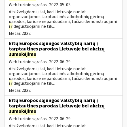
Web turinio sąrašas
2022-05-03
Atsižvelgdami į tai, kad Lietuvoje nuolat
organizuojamos tarptautinės alkoholinių gėrimų
parodos, kuriose neparduodami, tačiau demonstruojami
ir
degustuojami ne tik...
Metai:
2022
kitų Europos sąjungos valstybių narių į
tarptautines parodas Lietuvoje bei akcizų
sumokėjimo
Web turinio sąrašas
2022-06-29
Atsižvelgdami į tai, kad Lietuvoje nuolat
organizuojamos tarptautinės alkoholinių gėrimų
parodos, kuriose neparduodami, tačiau demonstruojami
ir
degustuojami ne tik...
Metai:
2022
kitų Europos sąjungos valstybių narių į
tarptautines parodas Lietuvoje bei akcizų
sumokėjimo
Web turinio sąrašas
2022-06-29
Atsižvelgdami į tai, kad Lietuvoje nuolat