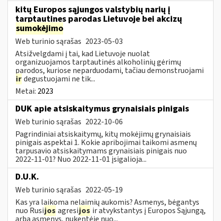
kitų Europos sąjungos valstybių narių į
tarptautines parodas Lietuvoje bei akcizų
sumokėjimo
Web turinio sąrašas
2023-05-03
Atsižvelgdami į tai, kad Lietuvoje nuolat
organizuojamos tarptautinės alkoholinių gėrimų
parodos, kuriose neparduodami, tačiau demonstruojami
ir
degustuojami ne tik...
Metai:
2023
DUK apie atsiskaitymus grynaisiais pinigais
Web turinio sąrašas
2022-10-06
Pagrindiniai atsiskaitymų, kitų mokėjimų grynaisiais
pinigais aspektai 1. Kokie apribojimai taikomi asmenų
tarpusavio atsiskaitymams grynaisiais pinigais nuo
2022-11-01? Nuo 2022-11-01 įsigalioja...
D.U.K.
Web turinio sąrašas
2022-05-19
Kas yra laikoma nelaimių aukomis? Asmenys, bėgantys
nuo Rusi
jos
agresi
jos
ir atvykstantys į Europos Sąjungą,
arba asmenys, nukentėję nuo...