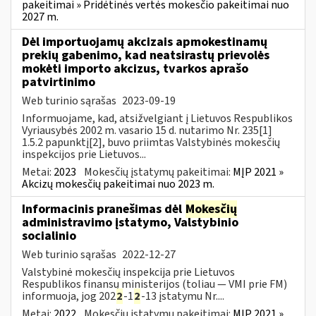
pakeitimai » Pridėtinės vertės mokesčio pakeitimai nuo
2027 m.
Dėl importuojamų akcizais apmokestinamų
prekių gabenimo, kad neatsirastų prievolės
mokėti importo akcizus, tvarkos aprašo
patvirtinimo
Web turinio sąrašas
2023-09-19
Informuojame, kad, atsižvelgiant į Lietuvos Respublikos
Vyriausybės 2002 m. vasario 15 d. nutarimo Nr. 235[1]
1.5.2 papunktį[2], buvo priimtas Valstybinės mokesčių
inspekcijos prie Lietuvos...
Metai:
2023
Mokesčių įstatymų pakeitimai:
MĮP 2021 »
Akcizų mokesčių pakeitimai nuo 2023 m.
Informacinis pranešimas dėl
Mokesčių
administravimo įstatymo, Valstybinio
socialinio
Web turinio sąrašas
2022-12-27
Valstybinė mokesčių inspekcija prie Lietuvos
Respublikos finansų ministerijos (toliau — VMI prie FM)
informuoja, jog 202
2
-1
2
-13 įstatymu Nr....
Metai:
2022
Mokesčių įstatymų pakeitimai:
MĮP 2021 »