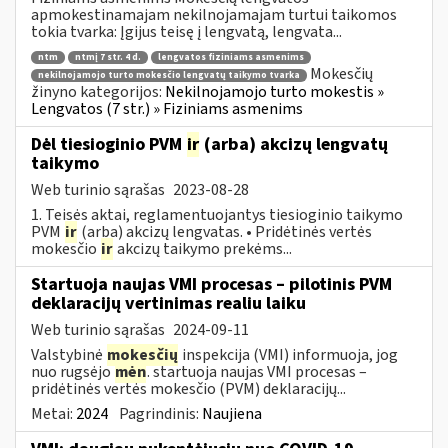
apmokestinamajam nekilnojamajam turtui taikomos
tokia tvarka: Įgijus teisę į lengvatą, lengvata...
ntm
ntmį 7 str. 4 d.
lengvatos fiziniams asmenims
Mokesčių
nekilnojamojo turto mokesčio lengvatų taikymo tvarka
žinyno kategorijos:
Nekilnojamojo turto mokestis »
Lengvatos (7 str.) » Fiziniams asmenims
Dėl tiesioginio PVM
ir
(arba) akcizų lengvatų
taikymo
Web turinio sąrašas
2023-08-28
1. Teisės aktai, reglamentuojantys tiesioginio taikymo
PVM
ir
(arba) akcizų lengvatas. • Pridėtinės vertės
mokesčio
ir
akcizų taikymo prekėms...
Startuoja naujas VMI procesas – pilotinis PVM
deklaracijų vertinimas realiu laiku
Web turinio sąrašas
2024-09-11
Valstybinė
mokesčių
inspekcija (VMI) informuoja, jog
nuo rugsėjo
mėn
. startuoja naujas VMI procesas –
pridėtinės vertės mokesčio (PVM) deklaracijų...
Metai:
2024
Pagrindinis:
Naujiena