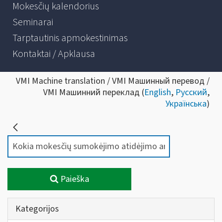
Mokesčių kalendorius
Seminarai
Tarptautinis apmokestinimas
Kontaktai / Apklausa
VMI Machine translation / VMI Машинный перевод /
VMI Машинний переклад (
English
,
Русский
,
Українська
)
Paieška
Kategorijos