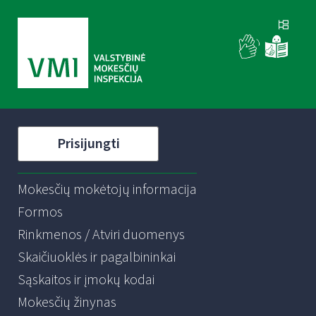
Prisijungti
Mokesčių mokėtojų informacija
Formos
Rinkmenos / Atviri duomenys
Skaičiuoklės ir pagalbininkai
Sąskaitos ir įmokų kodai
Mokesčių žinynas