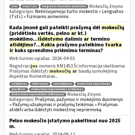
Mokesčių žinyno
ntm
ntmį 7 str.
lengvatos fiziniams asmenims
kategorijos:
Nekilnojamojo turto mokestis » Lengvatos
(7 str.) » Fiziniams asmenims
Kada įmonė gali pateikti prašymą dėl
mokesčių
(pridėtinės vertės, pelno
ar
kt.)
mokėjimo...
išdėstymo
dalimis
ar
termino
atidėjimo
?...
Kokia
prašymo pateikimo
tvarka
ir
koks sprendimo priėmimo terminas?
Web turinio sąrašas
2026-04-01
Registraci
jos
numeris KM1453 Ši informacija skelbiama:
Prašymas išdėstyti
mokesčių
ar
baudų sumokėjimą
Aspektas Komentaras...
atidėjimas
išdėstymas
sumokėjimas
mokestinė nepriemoka
maį 88 str.
mokestinės nepriemokos atidėjimas
Mokesčių žinyno
mokestinės nepriemokos išdėstymas
kategorijos:
Prašymai, pažymos ir mokėjimo duomenys
» Pažymų užsakymas ir prašymų teikimas » Prašymas
atidėti arba išdėstyti mokestinę nepriemoką
Pelno mokesčio įstatymo pakeitimai nuo 2025
m.
Web turinio sąrašas
2024-08-12