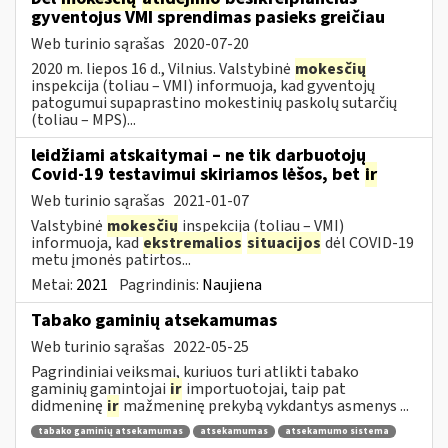
gyventojus VMI sprendimas pasieks greičiau
Web turinio sąrašas
2020-07-20
2020 m. liepos 16 d., Vilnius. Valstybinė
mokesčių
inspekcija (toliau – VMI) informuoja, kad gyventojų
patogumui supaprastino mokestinių paskolų sutarčių
(toliau – MPS)...
leidžiami atskaitymai – ne tik darbuotojų
Covid-19 testavimui skiriamos lėšos, bet
ir
Web turinio sąrašas
2021-01-07
Valstybinė
mokesčių
inspekcija (toliau – VMI)
informuoja, kad
ekstremalios
situacijos
dėl COVID-19
metu įmonės patirtos...
Metai:
2021
Pagrindinis:
Naujiena
Tabako gaminių atsekamumas
Web turinio sąrašas
2022-05-25
Pagrindiniai veiksmai, kuriuos turi atlikti tabako
gaminių gamintojai
ir
importuotojai, taip pat
didmeninę
ir
mažmeninę prekybą vykdantys asmenys ...
tabako gaminių atsekamumas
atsekamumas
atsekamumo sistema