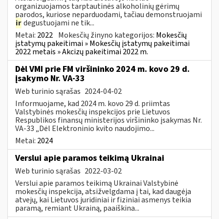
organizuojamos tarptautinės alkoholinių gėrimų
parodos, kuriose neparduodami, tačiau demonstruojami
ir
degustuojami ne tik...
Metai:
2022
Mokesčių žinyno kategorijos:
Mokesčių
įstatymų pakeitimai » Mokesčių įstatymų pakeitimai
2022 metais » Akcizų pakeitimai 2022 m.
Dėl VMI prie FM viršininko 2024 m. kovo 29 d.
įsakymo Nr. VA-33
Web turinio sąrašas
2024-04-02
Informuojame, kad 2024 m. kovo 29 d. priimtas
Valstybinės mokesčių inspekcijos prie Lietuvos
Respublikos finansų ministerijos viršininko įsakymas Nr.
VA-33 „Dėl Elektroninio kvito naudojimo...
Metai:
2024
Verslui apie paramos teikimą Ukrainai
Web turinio sąrašas
2022-03-02
Verslui apie paramos teikimą Ukrainai Valstybinė
mokesčių inspekcija, atsižvelgdama į tai, kad daugėja
atvejų, kai Lietuvos juridiniai ir fiziniai asmenys teikia
paramą, remiant Ukrainą, paaiškina...