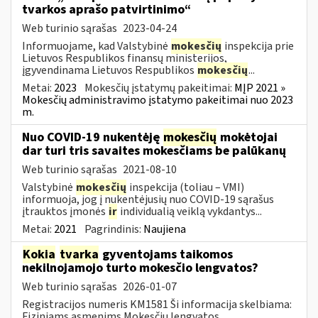
tvarkos aprašo patvirtinimo“
Web turinio sąrašas
2023-04-24
Informuojame, kad Valstybinė
mokesčių
inspekcija prie
Lietuvos Respublikos finansų ministerijos,
įgyvendinama Lietuvos Respublikos
mokesčių
...
Metai:
2023
Mokesčių įstatymų pakeitimai:
MĮP 2021 »
Mokesčių administravimo įstatymo pakeitimai nuo 2023
m.
Nuo COVID-19 nukentėję
mokesčių
mokėtojai
dar turi tris savaites mokesčiams be palūkanų
Web turinio sąrašas
2021-08-10
Valstybinė
mokesčių
inspekcija (toliau – VMI)
informuoja, jog į nukentėjusių nuo COVID-19 sąrašus
įtrauktos įmonės
ir
individualią veiklą vykdantys...
Metai:
2021
Pagrindinis:
Naujiena
Kokia
tvarka
gyventojams taikomos
nekilnojamojo turto mokesčio lengvatos?
Web turinio sąrašas
2026-01-07
Registracijos numeris KM1581 Ši informacija skelbiama:
Fiziniams asmenims Mokesčių lengvatos