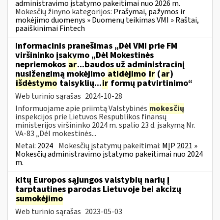
administravimo įstatymo pakeitimai nuo 2026 m.
Mokesčių žinyno kategorijos:
Prašymai, pažymos ir
mokėjimo duomenys » Duomenų teikimas VMI » Raštai,
paaiškinimai Fintech
Informacinis pranešimas „Dėl VMI prie FM
viršininko įsakymo „Dėl Mokestinės
nepriemokos
ar
...baudos už administracinį
nusižengimą mokėjimo
atidėjimo
ir
(
ar
)
išdėstymo
taisyklių...
ir
formų patvirtinimo“
Web turinio sąrašas
2024-10-28
Informuojame apie priimtą Valstybinės
mokesčių
inspekcijos prie Lietuvos Respublikos finansų
ministerijos viršininko 2024 m. spalio 23 d. įsakymą Nr.
VA-83 „Dėl mokestinės...
Metai:
2024
Mokesčių įstatymų pakeitimai:
MĮP 2021 »
Mokesčių administravimo įstatymo pakeitimai nuo 2024
m.
kitų Europos sąjungos valstybių narių į
tarptautines parodas Lietuvoje bei akcizų
sumokėjimo
Web turinio sąrašas
2023-05-03