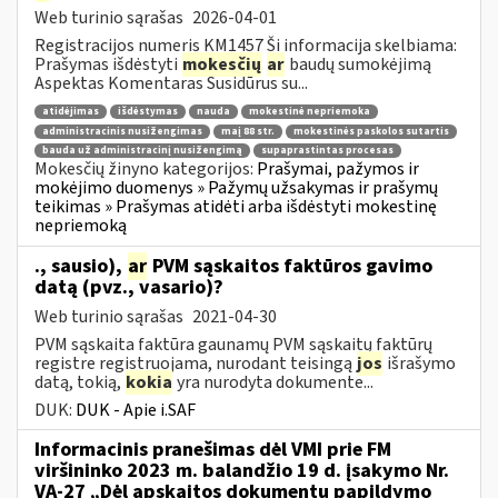
Web turinio sąrašas
2026-04-01
Registracijos numeris KM1457 Ši informacija skelbiama:
Prašymas išdėstyti
mokesčių
ar
baudų sumokėjimą
Aspektas Komentaras Susidūrus su...
atidėjimas
išdėstymas
nauda
mokestinė nepriemoka
administracinis nusižengimas
maį 88 str.
mokestinės paskolos sutartis
bauda už administracinį nusižengimą
supaprastintas procesas
Mokesčių žinyno kategorijos:
Prašymai, pažymos ir
mokėjimo duomenys » Pažymų užsakymas ir prašymų
teikimas » Prašymas atidėti arba išdėstyti mokestinę
nepriemoką
., sausio),
ar
PVM sąskaitos faktūros gavimo
datą (pvz., vasario)?
Web turinio sąrašas
2021-04-30
PVM sąskaita faktūra gaunamų PVM sąskaitų faktūrų
registre registruojama, nurodant teisingą
jos
išrašymo
datą, tokią,
kokia
yra nurodyta dokumente...
DUK:
DUK - Apie i.SAF
Informacinis pranešimas dėl VMI prie FM
viršininko 2023 m. balandžio 19 d. įsakymo Nr.
VA-27 „Dėl apskaitos dokumentų papildymo