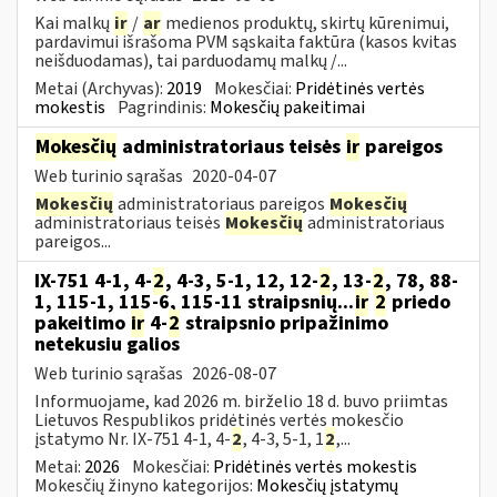
Kai malkų
ir
/
ar
medienos produktų, skirtų kūrenimui,
pardavimui išrašoma PVM sąskaita faktūra (kasos kvitas
neišduodamas), tai parduodamų malkų /...
Metai (Archyvas):
2019
Mokesčiai:
Pridėtinės vertės
mokestis
Pagrindinis:
Mokesčių pakeitimai
Mokesčių
administratoriaus teisės
ir
pareigos
Web turinio sąrašas
2020-04-07
Mokesčių
administratoriaus pareigos
Mokesčių
administratoriaus teisės
Mokesčių
administratoriaus
pareigos...
IX-751 4-1, 4-
2
, 4-3, 5-1, 12, 12-
2
, 13-
2
, 78, 88-
1, 115-1, 115-6, 115-11 straipsnių...
ir
2
priedo
pakeitimo
ir
4-
2
straipsnio pripažinimo
netekusiu galios
Web turinio sąrašas
2026-08-07
Informuojame, kad 2026 m. birželio 18 d. buvo priimtas
Lietuvos Respublikos pridėtinės vertės mokesčio
įstatymo Nr. IX-751 4-1, 4-
2
, 4-3, 5-1, 1
2
,...
Metai:
2026
Mokesčiai:
Pridėtinės vertės mokestis
Mokesčių žinyno kategorijos:
Mokesčių įstatymų