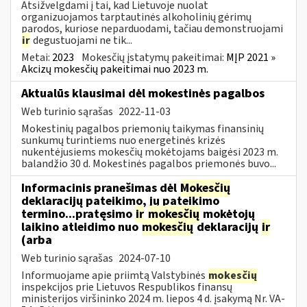
Atsižvelgdami į tai, kad Lietuvoje nuolat
organizuojamos tarptautinės alkoholinių gėrimų
parodos, kuriose neparduodami, tačiau demonstruojami
ir
degustuojami ne tik...
Metai:
2023
Mokesčių įstatymų pakeitimai:
MĮP 2021 »
Akcizų mokesčių pakeitimai nuo 2023 m.
Aktualūs klausimai dėl mokestinės pagalbos
Web turinio sąrašas
2022-11-03
Mokestinių pagalbos priemonių taikymas finansinių
sunkumų turintiems nuo energetinės krizės
nukentėjusiems mokesčių mokėtojams baigėsi 2023 m.
balandžio 30 d. Mokestinės pagalbos priemonės buvo...
Informacinis pranešimas dėl
Mokesčių
deklaracijų pateikimo, jų pateikimo
termino...pratęsimo
ir
mokesčių
mokėtojų
laikino atleidimo nuo
mokesčių
deklaracijų
ir
(arba
Web turinio sąrašas
2024-07-10
Informuojame apie priimtą Valstybinės
mokesčių
inspekcijos prie Lietuvos Respublikos finansų
ministerijos viršininko 2024 m. liepos 4 d. įsakymą Nr. VA-