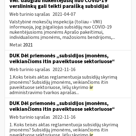
VMI: daugiau nukentėjusių nuo COVID-19
verslininkų gali teikti paraišką subsidijai
Web turinio sąrašas
2021-04-07
Valstybinė mokesčių inspekcija (toliau – VMI)
informuoja, jog įsigaliojus subsidijų nuo COVID-19
nukentėjusioms įmonėms Aprašo pakeitimui,
individualioms įmonėms, mažosioms bendrijoms,...
Metai:
2021
DUK Dėl priemonės „subsidijos įmonėms,
veikiančioms itin paveiktuose sektoriuose“
Web turinio sąrašas
2022-11-16
1.Koks teisės aktas reglamentuoja subsidijų skyrimą
įmonėms? Subsidijų įmonėms, veikiančioms itin
paveiktuose sektoriuose, lėšų skyrimo
ir
administravimo tvarkos aprašas...
DUK Dėl priemonės „subsidijos įmonėms,
veikiančioms itin paveiktuose sektoriuose“
Web turinio sąrašas
2022-11-16
1. Koks teisės aktas reglamentuoja subsidijų skyrimą
įmonėms? Subsidijų įmonėms, veikiančioms itin
paveiktuose sektoriuose, lėšų skyrimo
ir