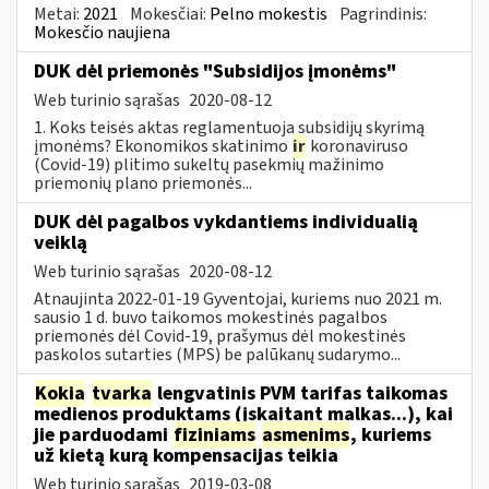
Metai:
2021
Mokesčiai:
Pelno mokestis
Pagrindinis:
Mokesčio naujiena
DUK dėl priemonės "Subsidijos įmonėms"
Web turinio sąrašas
2020-08-12
1. Koks teisės aktas reglamentuoja subsidijų skyrimą
įmonėms? Ekonomikos skatinimo
ir
koronaviruso
(Covid-19) plitimo sukeltų pasekmių mažinimo
priemonių plano priemonės...
DUK dėl pagalbos vykdantiems individualią
veiklą
Web turinio sąrašas
2020-08-12
Atnaujinta 2022-01-19 Gyventojai, kuriems nuo 2021 m.
sausio 1 d. buvo taikomos mokestinės pagalbos
priemonės dėl Covid-19, prašymus dėl mokestinės
paskolos sutarties (MPS) be palūkanų sudarymo...
Kokia
tvarka
lengvatinis PVM tarifas taikomas
medienos produktams (įskaitant malkas...), kai
jie parduodami
fiziniams
asmenims
, kuriems
už kietą kurą kompensacijas teikia
Web turinio sąrašas
2019-03-08