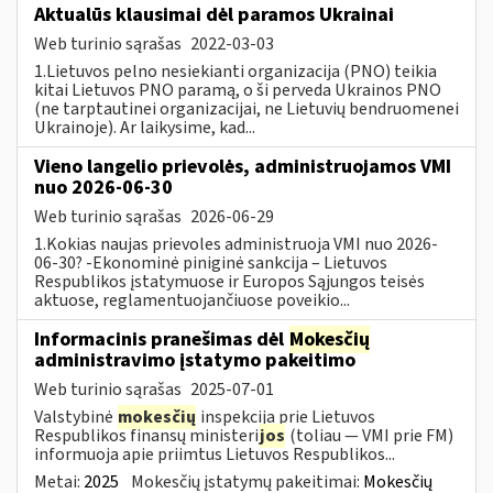
Aktualūs klausimai dėl paramos Ukrainai
Web turinio sąrašas
2022-03-03
1.Lietuvos pelno nesiekianti organizacija (PNO) teikia
kitai Lietuvos PNO paramą, o ši perveda Ukrainos PNO
(ne tarptautinei organizacijai, ne Lietuvių bendruomenei
Ukrainoje). Ar laikysime, kad...
Vieno langelio prievolės, administruojamos VMI
nuo 2026-06-30
Web turinio sąrašas
2026-06-29
1.Kokias naujas prievoles administruoja VMI nuo 2026-
06-30? -Ekonominė piniginė sankcija – Lietuvos
Respublikos įstatymuose ir Europos Sąjungos teisės
aktuose, reglamentuojančiuose poveikio...
Informacinis pranešimas dėl
Mokesčių
administravimo įstatymo pakeitimo
Web turinio sąrašas
2025-07-01
Valstybinė
mokesčių
inspekcija prie Lietuvos
Respublikos finansų ministeri
jos
(toliau — VMI prie FM)
informuoja apie priimtus Lietuvos Respublikos...
Metai:
2025
Mokesčių įstatymų pakeitimai:
Mokesčių