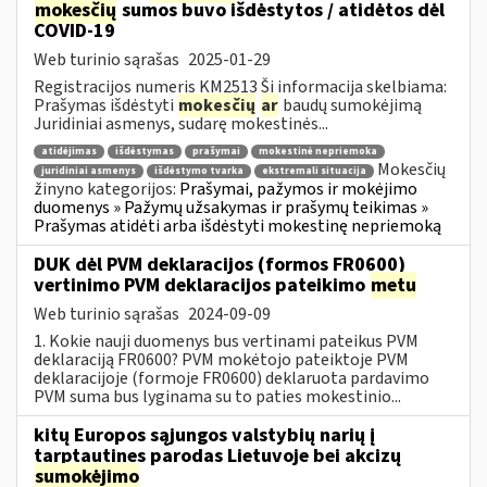
mokesčių
sumos buvo išdėstytos / atidėtos dėl
COVID-19
Web turinio sąrašas
2025-01-29
Registracijos numeris KM2513 Ši informacija skelbiama:
Prašymas išdėstyti
mokesčių
ar
baudų sumokėjimą
Juridiniai asmenys, sudarę mokestinės...
atidėjimas
išdėstymas
prašymai
mokestinė nepriemoka
Mokesčių
juridiniai asmenys
išdėstymo tvarka
ekstremali situacija
žinyno kategorijos:
Prašymai, pažymos ir mokėjimo
duomenys » Pažymų užsakymas ir prašymų teikimas »
Prašymas atidėti arba išdėstyti mokestinę nepriemoką
DUK dėl PVM deklaracijos (formos FR0600)
vertinimo PVM deklaracijos pateikimo
metu
Web turinio sąrašas
2024-09-09
1. Kokie nauji duomenys bus vertinami pateikus PVM
deklaraciją FR0600? PVM mokėtojo pateiktoje PVM
deklaracijoje (formoje FR0600) deklaruota pardavimo
PVM suma bus lyginama su to paties mokestinio...
kitų Europos sąjungos valstybių narių į
tarptautines parodas Lietuvoje bei akcizų
sumokėjimo