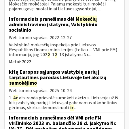
Mokesčio mokėtojai: Pajamų mokestį turi mokėti
pajamų gavę: nuolatiniai Lietuvos gyventojai, ...
Informacinis pranešimas dėl
Mokesčių
administravimo įstatymo, Valstybinio
socialinio
Web turinio sąrašas
2022-12-27
Valstybinė mokesčių inspekcija prie Lietuvos
Respublikos finansų ministerijos (toliau — VMI prie FM)
informuoja, jog 202
2
-1
2
-13 įstatymu Nr....
Metai:
2022
kitų Europos sąjungos valstybių narių į
tarptautines parodas Lietuvoje bei akcizų
sumokėjimo
Web turinio sąrašas
2025-10-24
1.
Ar
atsiranda prievolė sumokėti akcizus Lietuvoje už iš
kitų valstybių narių į Lietuvą atgabenamus alkoholinius
gėrimus, skirtus demonstruoti
ir
...
Informacinis pranešimas dėl VMI prie FM
viršininko 2023 m. balandžio 19 d. įsakymo Nr.
VA-27 „Dėl apskaitos dokumentų papildymo