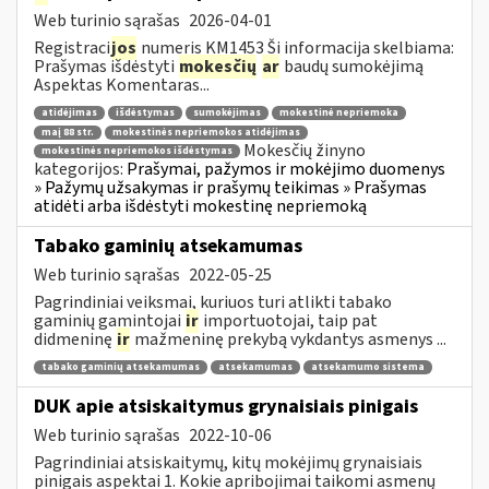
Web turinio sąrašas
2026-04-01
Registraci
jos
numeris KM1453 Ši informacija skelbiama:
Prašymas išdėstyti
mokesčių
ar
baudų sumokėjimą
Aspektas Komentaras...
atidėjimas
išdėstymas
sumokėjimas
mokestinė nepriemoka
maį 88 str.
mokestinės nepriemokos atidėjimas
Mokesčių žinyno
mokestinės nepriemokos išdėstymas
kategorijos:
Prašymai, pažymos ir mokėjimo duomenys
» Pažymų užsakymas ir prašymų teikimas » Prašymas
atidėti arba išdėstyti mokestinę nepriemoką
Tabako gaminių atsekamumas
Web turinio sąrašas
2022-05-25
Pagrindiniai veiksmai, kuriuos turi atlikti tabako
gaminių gamintojai
ir
importuotojai, taip pat
didmeninę
ir
mažmeninę prekybą vykdantys asmenys ...
tabako gaminių atsekamumas
atsekamumas
atsekamumo sistema
DUK apie atsiskaitymus grynaisiais pinigais
Web turinio sąrašas
2022-10-06
Pagrindiniai atsiskaitymų, kitų mokėjimų grynaisiais
pinigais aspektai 1. Kokie apribojimai taikomi asmenų