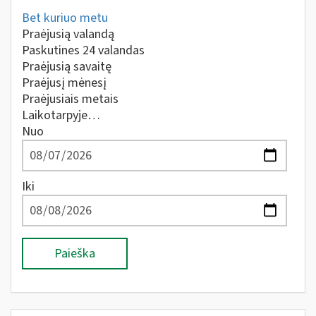
Bet kuriuo metu
Praėjusią valandą
Paskutines 24 valandas
Praėjusią savaitę
Praėjusį mėnesį
Praėjusiais metais
Laikotarpyje…
Nuo
Iki
Paieška