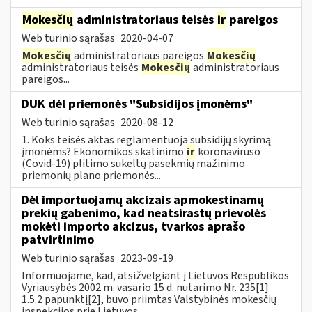
Mokesčių
administratoriaus teisės
ir
pareigos
Web turinio sąrašas
2020-04-07
Mokesčių
administratoriaus pareigos
Mokesčių
administratoriaus teisės
Mokesčių
administratoriaus
pareigos...
DUK dėl priemonės "Subsidijos įmonėms"
Web turinio sąrašas
2020-08-12
1. Koks teisės aktas reglamentuoja subsidijų skyrimą
įmonėms? Ekonomikos skatinimo
ir
koronaviruso
(Covid-19) plitimo sukeltų pasekmių mažinimo
priemonių plano priemonės...
Dėl importuojamų akcizais apmokestinamų
prekių gabenimo, kad neatsirastų prievolės
mokėti importo akcizus, tvarkos aprašo
patvirtinimo
Web turinio sąrašas
2023-09-19
Informuojame, kad, atsižvelgiant į Lietuvos Respublikos
Vyriausybės 2002 m. vasario 15 d. nutarimo Nr. 235[1]
1.5.2 papunktį[2], buvo priimtas Valstybinės mokesčių
inspekcijos prie Lietuvos...