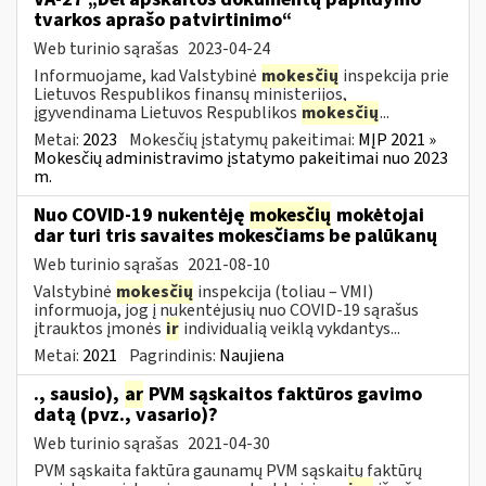
tvarkos aprašo patvirtinimo“
Web turinio sąrašas
2023-04-24
Informuojame, kad Valstybinė
mokesčių
inspekcija prie
Lietuvos Respublikos finansų ministerijos,
įgyvendinama Lietuvos Respublikos
mokesčių
...
Metai:
2023
Mokesčių įstatymų pakeitimai:
MĮP 2021 »
Mokesčių administravimo įstatymo pakeitimai nuo 2023
m.
Nuo COVID-19 nukentėję
mokesčių
mokėtojai
dar turi tris savaites mokesčiams be palūkanų
Web turinio sąrašas
2021-08-10
Valstybinė
mokesčių
inspekcija (toliau – VMI)
informuoja, jog į nukentėjusių nuo COVID-19 sąrašus
įtrauktos įmonės
ir
individualią veiklą vykdantys...
Metai:
2021
Pagrindinis:
Naujiena
., sausio),
ar
PVM sąskaitos faktūros gavimo
datą (pvz., vasario)?
Web turinio sąrašas
2021-04-30
PVM sąskaita faktūra gaunamų PVM sąskaitų faktūrų