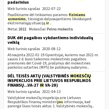
padarinius
Web turinio sąrašas
2022-07-22
Paaiškiname dėl teikiamos paramos
fiziniams
asmenims
, tiesiogiai dalyvaujantiems likviduojant
ekstremaliąją situaciją
ir
...
Metai:
2022
Mokesčiai:
Pelno mokestis
DUK dėl pagalbos vykdantiems individualią
veiklą
Web turinio sąrašas
2020-08-12
Atnaujinta 2022-01-19 Gyventojai, kuriems nuo 2021 m.
sausio 1 d. buvo taikomos mokestinės pagalbos
priemonės dėl Covid-19, prašymus dėl mokestinės
paskolos sutarties (MPS) be palūkanų sudarymo...
DĖL TEISĖS AKTŲ (VALSTYBINĖS
MOKESČIŲ
INSPEKCIJOS PRIE LIETUVOS RESPUBLIKOS
FINANSŲ...VA-27
IR
VA-28)
Web turinio sąrašas
2021-04-13
Valstybinė mokesčių inspekcija prie Lietuvos
Respublikos finansų ministeri
jos
informuoja, kad
parengė šiuos teisės aktus: 1. Valstybinės mokesčių...