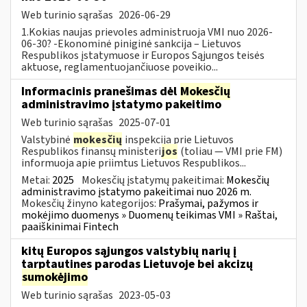
Web turinio sąrašas
2026-06-29
1.Kokias naujas prievoles administruoja VMI nuo 2026-
06-30? -Ekonominė piniginė sankcija – Lietuvos
Respublikos įstatymuose ir Europos Sąjungos teisės
aktuose, reglamentuojančiuose poveikio...
Informacinis pranešimas dėl
Mokesčių
administravimo įstatymo pakeitimo
Web turinio sąrašas
2025-07-01
Valstybinė
mokesčių
inspekcija prie Lietuvos
Respublikos finansų ministeri
jos
(toliau — VMI prie FM)
informuoja apie priimtus Lietuvos Respublikos...
Metai:
2025
Mokesčių įstatymų pakeitimai:
Mokesčių
administravimo įstatymo pakeitimai nuo 2026 m.
Mokesčių žinyno kategorijos:
Prašymai, pažymos ir
mokėjimo duomenys » Duomenų teikimas VMI » Raštai,
paaiškinimai Fintech
kitų Europos sąjungos valstybių narių į
tarptautines parodas Lietuvoje bei akcizų
sumokėjimo
Web turinio sąrašas
2023-05-03