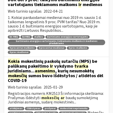
vartotojams tiekiamoms malkoms
ir
medienos
Web turinio sąrašas
2022-04-21
1. Kokiai parduodamai medienai nuo 2019 m. sausio 1 d.
taikomas lengvatinis 9 proc. PVM tarifas? Nuo 2019 m.
sausio 1 d. buitiniams energijos vartotojams, kaip jie
apibrėžti Lietuvos Respublikos...
kn 4401
kn4401
malkos
buitiniams energijos vartotojams
buitiniams energijos vartotojams tiekiamoms malkoms ir medienos
produktams
9 procentai malkoms
9 procentai medienai
9 proc malkoms
9 proc medienai
Kokia
mokestinių paskolų sutarčių (MPS) be
palūkanų pakeitimo
ir
vykdymo
tvarka
juridiniams...
asmenims
, kurių nesumokėtų
mokesčių
sumos buvo išdėstytos / atidėtos dėl
COVID-19
Web turinio sąrašas
2025-01-29
Registracijos numeris KM2513 Ši informacija skelbiama:
Prašymas išdėstyti
mokesčių
ar
baudų sumokėjimą
Juridiniai asmenys, sudarę mokestinės...
atidėjimas
išdėstymas
prašymai
mokestinė nepriemoka
Mokesčių