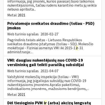
informuoja, jog įmonės, kurios pavasarį buvo laikomos
nukentėjusiomis, tačiau rudens karantino metu jų veikla
nebuvo apribota...
Metai:
2021
Privalomojo sveikatos draudimo (toliau - PSD)
įmokos
Web turinio sąrašas
2020-02-27
Pagrindinis teisės aktas - Lietuvos Respublikos
sveikatos draudimo įstatymas (toliau – SDĮ). Mokesčio
mokėtojai - Fiziniai asmenys VMI iki 2015-1
2
-31
administruoja:...
VMI: daugiau nukentėjusių nuo COVID-19
verslininkų gali teikti paraišką subsidijai
Web turinio sąrašas
2021-04-07
Valstybinė mokesčių inspekcija (toliau – VMI)
informuoja, jog įsigaliojus subsidijų nuo COVID-19
nukentėjusioms įmonėms Aprašo pakeitimui,
individualioms įmonėms, mažosioms bendrijoms,...
Metai:
2021
Dėl tiesioginio PVM
ir
(arba) akcizų lengvatų