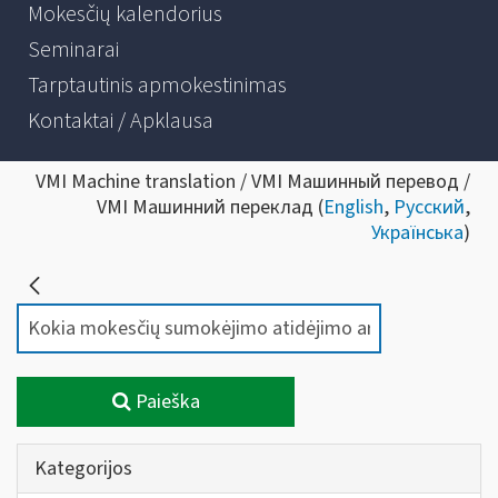
Mokesčių kalendorius
Seminarai
Tarptautinis apmokestinimas
Kontaktai / Apklausa
VMI Machine translation / VMI Машинный перевод /
VMI Машинний переклад (
English
,
Русский
,
Українська
)
Paieška
Kategorijos