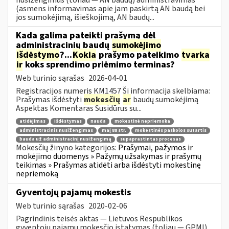
(asmens informavimas apie jam paskirtą AN baudą bei
jos sumokėjimą, išieškojimą, AN baudų...
Kada galima pateikti prašymą dėl
administracinių baudų
sumokėjimo
išdėstymo
?...
Kokia
prašymo pateikimo
tvarka
ir
koks sprendimo priėmimo terminas?
Web turinio sąrašas
2026-04-01
Registracijos numeris KM1457 Ši informacija skelbiama:
Prašymas išdėstyti
mokesčių
ar
baudų sumokėjimą
Aspektas Komentaras Susidūrus su...
atidėjimas
išdėstymas
nauda
mokestinė nepriemoka
administracinis nusižengimas
maį 88 str.
mokestinės paskolos sutartis
bauda už administracinį nusižengimą
supaprastintas procesas
Mokesčių žinyno kategorijos:
Prašymai, pažymos ir
mokėjimo duomenys » Pažymų užsakymas ir prašymų
teikimas » Prašymas atidėti arba išdėstyti mokestinę
nepriemoką
Gyventojų pajamų mokestis
Web turinio sąrašas
2020-02-06
Pagrindinis teisės aktas — Lietuvos Respublikos
gyventojų pajamų mokesčio įstatymas (toliau — GPMĮ).