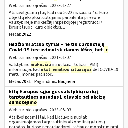
Web turinio sąrašas
2022-01-27
Atsižvelgdami į tai, kad nuo 2022 m. sausio 7 d. kuro
objektų eksploatuotojams panaikinta prievolė
Valstybinėje mokesčių inspekcijoje įregistruoti /
išregistruoti kuro objektus,...
Metai:
2022
leidžiami atskaitymai – ne tik darbuotojų
Covid-19 testavimui skiriamos lėšos, bet
ir
Web turinio sąrašas
2021-01-07
Valstybinė
mokesčių
inspekcija (toliau – VMI)
informuoja, kad
ekstremalios
situacijos
dėl COVID-19
metu įmonės patirtos...
Metai:
2021
Pagrindinis:
Naujiena
kitų Europos sąjungos valstybių narių į
tarptautines parodas Lietuvoje bei akcizų
sumokėjimo
Web turinio sąrašas
2023-05-03
Atsižvelgdami į tai, kad Lietuvoje nuolat
organizuojamos tarptautinės alkoholinių gėrimų
parodos, kuriose neparduodami, tačiau demonstruojami