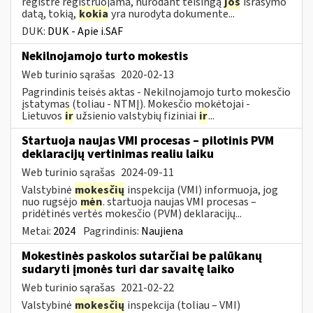
registre registruojama, nurodant teisingą
jos
išrašymo
datą, tokią,
kokia
yra nurodyta dokumente...
DUK:
DUK - Apie i.SAF
Nekilnojamojo turto mokestis
Web turinio sąrašas
2020-02-13
Pagrindinis teisės aktas - Nekilnojamojo turto mokesčio
įstatymas (toliau - NTMĮ). Mokesčio mokėtojai -
Lietuvos
ir
užsienio valstybių fiziniai
ir
...
Startuoja naujas VMI procesas – pilotinis PVM
deklaracijų vertinimas realiu laiku
Web turinio sąrašas
2024-09-11
Valstybinė
mokesčių
inspekcija (VMI) informuoja, jog
nuo rugsėjo
mėn
. startuoja naujas VMI procesas –
pridėtinės vertės mokesčio (PVM) deklaracijų...
Metai:
2024
Pagrindinis:
Naujiena
Mokestinės paskolos sutarčiai be palūkanų
sudaryti įmonės turi dar savaitę laiko
Web turinio sąrašas
2021-02-22
Valstybinė
mokesčių
inspekcija (toliau – VMI)