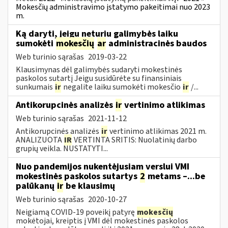
Mokesčių administravimo įstatymo pakeitimai nuo 2023
m.
Ką daryti, jeigu neturiu galimybės laiku
sumokėti
mokesčių
ar
administracinės baudos
Web turinio sąrašas
2019-03-22
Klausimynas dėl galimybės sudaryti mokestinės
paskolos sutartį Jeigu susidūrėte su finansiniais
sunkumais
ir
negalite laiku sumokėti mokesčio
ir
/...
Antikorupcinės analizės
ir
vertinimo atlikimas
Web turinio sąrašas
2021-11-12
Antikorupcinės analizės
ir
vertinimo atlikimas 2021 m.
ANALIZUOTA
IR
VERTINTA SRITIS: Nuolatinių darbo
grupių veikla. NUSTATYTI...
Nuo pandemijos nukentėjusiam verslui VMI
mokestinės paskolos sutartys
2
metams –...be
palūkanų
ir
be klausimų
Web turinio sąrašas
2020-10-27
Neigiamą COVID-19 poveikį patyrę
mokesčių
mokėtojai, kreiptis į VMI dėl mokestinės paskolos