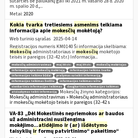
sutarties be palūkanų gali iki 2021 m. vasario 28 d. 2020
m. spalio 20 d.,...
Metai:
2020
Kokia
tvarka
tretiesiems
asmenims
teikiama
informacija apie
mokesčių
mokėtoją?
Web turinio sąrašas
2025-04-14
Registracijos numeris KM0140 Ši informacija skelbiama:
Mokesčių
administratoriaus ir
mokesčių
mokėtojo
teisės ir pareigos (32-42 str.) Informacija...
mokesčių administravimas
maį 38 str.
maį 39 str.
mokesčių mokėtojas
informacija apie mokesčių mokėtoją
informacijos teikimo tvarka
informacijos teikimo būdai
prašymas suteikti informaciją
informacijos teikimas žodžiu
informacijos teikimas raštu
vienkartinis informacijos teikimas
daugkartinis informacijos teikimas
Mokesčių žinyno kategorijos:
atsisakymas teikti informaciją
Mokesčių administravimas » Mokesčių administratoriaus
ir mokesčių mokėtojo teisės ir pareigos (32-42 s
VA-83 „Dėl Mokestinės nepriemokos
ar
baudos
už administracinį nusižengimą
mokėjimo...
atidėjimo
ir
(
ar
)
išdėstymo
taisyklių
ir
formų patvirtinimo“ pakeitimo“