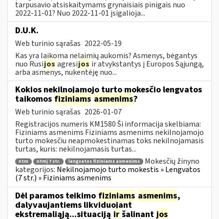
tarpusavio atsiskaitymams grynaisiais pinigais nuo
2022-11-01? Nuo 2022-11-01 įsigalioja...
D.U.K.
Web turinio sąrašas
2022-05-19
Kas yra laikoma nelaimių aukomis? Asmenys, bėgantys
nuo Rusi
jos
agresi
jos
ir atvykstantys į Europos Sąjungą,
arba asmenys, nukentėję nuo...
Kokios nekilnojamojo turto mokesčio lengvatos
taikomos
fiziniams
asmenims
?
Web turinio sąrašas
2026-01-07
Registracijos numeris KM1580 Ši informacija skelbiama:
Fiziniams asmenims Fiziniams asmenims nekilnojamojo
turto mokesčiu neapmokestinamas toks nekilnojamasis
turtas, kuris: nekilnojamasis turtas...
Mokesčių žinyno
ntm
ntmį 7 str.
lengvatos fiziniams asmenims
kategorijos:
Nekilnojamojo turto mokestis » Lengvatos
(7 str.) » Fiziniams asmenims
Dėl paramos teikimo
fiziniams
asmenims
,
dalyvaujantiems likviduojant
ekstremaliąją...situaciją
ir
šalinant
jos