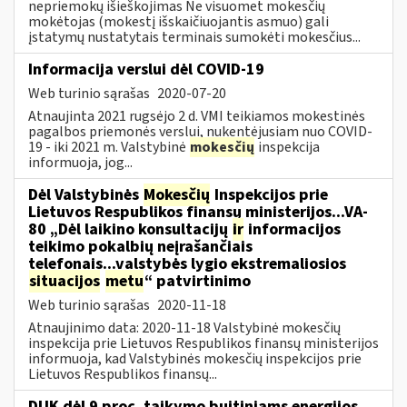
nepriemokų išieškojimas Ne visuomet mokesčių
mokėtojas (mokestį išskaičiuojantis asmuo) gali
įstatymų nustatytais terminais sumokėti mokesčius...
Informacija verslui dėl COVID-19
Web turinio sąrašas
2020-07-20
Atnaujinta 2021 rugsėjo 2 d. VMI teikiamos mokestinės
pagalbos priemonės verslui, nukentėjusiam nuo COVID-
19 - iki 2021 m. Valstybinė
mokesčių
inspekcija
informuoja, jog...
Dėl Valstybinės
Mokesčių
Inspekcijos prie
Lietuvos Respublikos finansų ministerijos...VA-
80 „Dėl laikino konsultacijų
ir
informacijos
teikimo pokalbių neįrašančiais
telefonais...valstybės lygio ekstremaliosios
situacijos
metu
“ patvirtinimo
Web turinio sąrašas
2020-11-18
Atnaujinimo data: 2020-11-18 Valstybinė mokesčių
inspekcija prie Lietuvos Respublikos finansų ministerijos
informuoja, kad Valstybinės mokesčių inspekcijos prie
Lietuvos Respublikos finansų...
DUK dėl 9 proc. taikymo buitiniams energijos