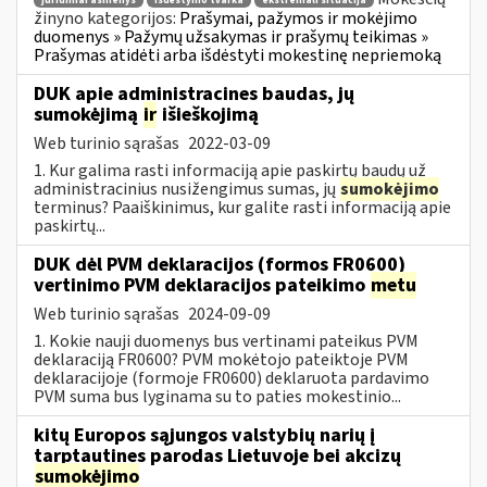
juridiniai asmenys
išdėstymo tvarka
ekstremali situacija
žinyno kategorijos:
Prašymai, pažymos ir mokėjimo
duomenys » Pažymų užsakymas ir prašymų teikimas »
Prašymas atidėti arba išdėstyti mokestinę nepriemoką
DUK apie administracines baudas, jų
sumokėjimą
ir
išieškojimą
Web turinio sąrašas
2022-03-09
1. Kur galima rasti informaciją apie paskirtų baudų už
administracinius nusižengimus sumas, jų
sumokėjimo
terminus? Paaiškinimus, kur galite rasti informaciją apie
paskirtų...
DUK dėl PVM deklaracijos (formos FR0600)
vertinimo PVM deklaracijos pateikimo
metu
Web turinio sąrašas
2024-09-09
1. Kokie nauji duomenys bus vertinami pateikus PVM
deklaraciją FR0600? PVM mokėtojo pateiktoje PVM
deklaracijoje (formoje FR0600) deklaruota pardavimo
PVM suma bus lyginama su to paties mokestinio...
kitų Europos sąjungos valstybių narių į
tarptautines parodas Lietuvoje bei akcizų
sumokėjimo