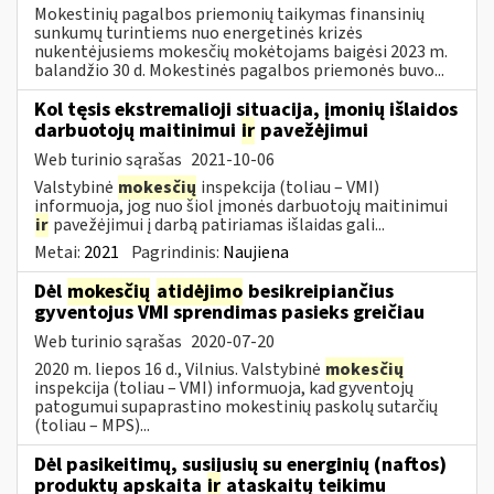
Mokestinių pagalbos priemonių taikymas finansinių
sunkumų turintiems nuo energetinės krizės
nukentėjusiems mokesčių mokėtojams baigėsi 2023 m.
balandžio 30 d. Mokestinės pagalbos priemonės buvo...
Kol tęsis ekstremalioji situacija, įmonių išlaidos
darbuotojų maitinimui
ir
pavežėjimui
Web turinio sąrašas
2021-10-06
Valstybinė
mokesčių
inspekcija (toliau – VMI)
informuoja, jog nuo šiol įmonės darbuotojų maitinimui
ir
pavežėjimui į darbą patiriamas išlaidas gali...
Metai:
2021
Pagrindinis:
Naujiena
Dėl
mokesčių
atidėjimo
besikreipiančius
gyventojus VMI sprendimas pasieks greičiau
Web turinio sąrašas
2020-07-20
2020 m. liepos 16 d., Vilnius. Valstybinė
mokesčių
inspekcija (toliau – VMI) informuoja, kad gyventojų
patogumui supaprastino mokestinių paskolų sutarčių
(toliau – MPS)...
Dėl pasikeitimų, susijusių su energinių (naftos)
produktų apskaita
ir
ataskaitų teikimu