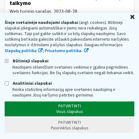
taikymo
Web turinio sąrašas
2023-08-28
U
1. Teisės aktai, reglamentuojantys tiesioginio taikymo
Šioje svetainėje naudojami slapukai
(angl. cookies). Būtinieji
PVM
ir
(arba) akcizų lengvatas. • Pridėtinės vertės
slapukai įdiegiami automatiškai ir jiems nėra reikalingas Jūsų
mokesčio
ir
akcizų taikymo prekėms...
sutikimas. Taip pat galite sutikti ir su kitų slapukų naudojimu. Savo
sutikimą bet kada galėsite atšaukti pakeisdami interneto naršyklės
DUK Dėl priemonės „subsidijos įmonėms,
nustatymus ir ištrindami įrašytus slapukus. Daugiau informacijos
veikiančioms itin paveiktuose sektoriuose“
Slapukų politika
;
Privatumo politika.
Web turinio sąrašas
2022-11-16
Būtinieji slapukai
1.Koks teisės aktas reglamentuoja subsidijų skyrimą
Naudojami sklandžiam svetainės veikimui ir įgalina pagrindines
įmonėms? Subsidijų įmonėms, veikiančioms itin
paveiktuose sektoriuose, lėšų skyrimo
ir
svetainės funkcijas. Be šių slapukų svetainė negali tinkamai veikti.
administravimo tvarkos aprašas...
Analitiniai slapukai
Dėl Lietuvos Respublikos akcizų įstatymo
Renka statistinę informaciją apie svetainės naudojimą ir
pakeitimo nuo 2023 m. vasario 13 d.
naudojami Jūsų naršymo patirties gerinimui.
Web turinio sąrašas
2023-02-10
PATVIRTINTI
Informuojame, kad, vadovaujantis Lietuvos Respublikos
Visus slapukus
akcizų įstatymo (toliau − AĮ) pakeitimu Nr. XIV-777[1],
nuo 2023 m. vasario 13 d. įsigalioja šie AĮ pakeitimai:
PATVIRTINTI
nustatoma, kad akcizais...
Pasirinktus slapukus
Metai:
2023
Mokesčių įstatymų pakeitimai:
MĮP 2021 »