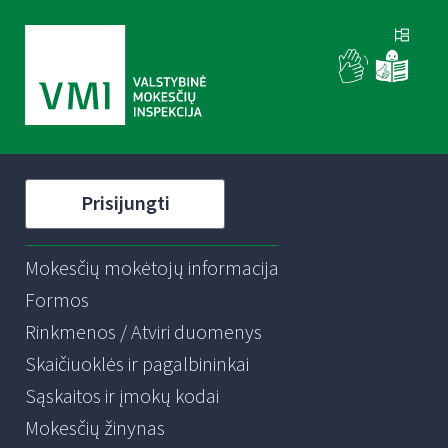
Prisijungti
Mokesčių mokėtojų informacija
Formos
Rinkmenos / Atviri duomenys
Skaičiuoklės ir pagalbininkai
Sąskaitos ir įmokų kodai
Mokesčių žinynas