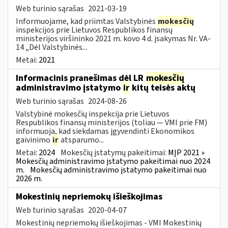
Web turinio sąrašas
2021-03-19
Informuojame, kad priimtas Valstybinės
mokesčių
inspekcijos prie Lietuvos Respublikos finansų
ministerijos viršininko 2021 m. kovo 4 d. įsakymas Nr. VA-
14 „Dėl Valstybinės...
Metai:
2021
Informacinis pranešimas dėl LR
mokesčių
administravimo įstatymo
ir
kitų teisės aktų
Web turinio sąrašas
2024-08-26
Valstybinė mokesčių inspekcija prie Lietuvos
Respublikos finansų ministerijos (toliau — VMI prie FM)
informuoja, kad siekdamas įgyvendinti Ekonomikos
gaivinimo
ir
atsparumo...
Metai:
2024
Mokesčių įstatymų pakeitimai:
MĮP 2021 »
Mokesčių administravimo įstatymo pakeitimai nuo 2024
m.
Mokesčių administravimo įstatymo pakeitimai nuo
2026 m.
Mokestinių nepriemokų išieškojimas
Web turinio sąrašas
2020-04-07
Mokestinių nepriemokų išieškojimas - VMI Mokestinių