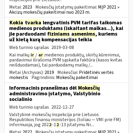
Metai:
2023
Mokesčių įstatymų pakeitimai:
MĮP 2021 »
Akcizų mokesčių pakeitimai nuo 2023 m.
Kokia
tvarka
lengvatinis PVM tarifas taikomas
medienos produktams (įskaitant malkas...), kai
jie parduodami
fiziniams
asmenims
, kuriems
už kietą kurą kompensacijas teikia
Web turinio sąrašas
2019-03-08
Kai malkų
ir
/
ar
medienos produktų, skirtų kūrenimui,
pardavimui išrašoma PVM sąskaita faktūra (kasos kvitas
neišduodamas), tai parduodamų malkų /...
Metai (Archyvas):
2019
Mokesčiai:
Pridėtinės vertės
mokestis
Pagrindinis:
Mokesčių pakeitimai
Informacinis pranešimas dėl
Mokesčių
administravimo įstatymo, Valstybinio
socialinio
Web turinio sąrašas
2022-12-27
Valstybinė mokesčių inspekcija prie Lietuvos
Respublikos finansų ministerijos (toliau — VMI prie FM)
informuoja, jog 202
2
-1
2
-13 įstatymu Nr....
Metai:
2022
Mokesčių įstatymų pakeitimai:
MĮP 2021 »