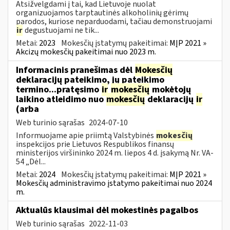
Atsižvelgdami į tai, kad Lietuvoje nuolat
organizuojamos tarptautinės alkoholinių gėrimų
parodos, kuriose neparduodami, tačiau demonstruojami
ir
degustuojami ne tik...
Metai:
2023
Mokesčių įstatymų pakeitimai:
MĮP 2021 »
Akcizų mokesčių pakeitimai nuo 2023 m.
Informacinis pranešimas dėl
Mokesčių
deklaracijų pateikimo, jų pateikimo
termino...pratęsimo
ir
mokesčių
mokėtojų
laikino atleidimo nuo
mokesčių
deklaracijų
ir
(arba
Web turinio sąrašas
2024-07-10
Informuojame apie priimtą Valstybinės
mokesčių
inspekcijos prie Lietuvos Respublikos finansų
ministerijos viršininko 2024 m. liepos 4 d. įsakymą Nr. VA-
54 „Dėl...
Metai:
2024
Mokesčių įstatymų pakeitimai:
MĮP 2021 »
Mokesčių administravimo įstatymo pakeitimai nuo 2024
m.
Aktualūs klausimai dėl mokestinės pagalbos
Web turinio sąrašas
2022-11-03