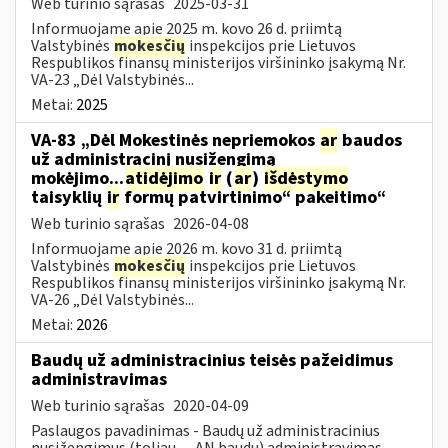
Web turinio sąrašas
2025-03-31
Informuojame apie 2025 m. kovo 26 d. priimtą
Valstybinės
mokesčių
inspekcijos prie Lietuvos
Respublikos finansų ministerijos viršininko įsakymą Nr.
VA-23 „Dėl Valstybinės...
Metai:
2025
VA-83 „Dėl Mokestinės nepriemokos
ar
baudos
už administracinį nusižengimą
mokėjimo...
atidėjimo
ir
(
ar
)
išdėstymo
taisyklių
ir
formų patvirtinimo“ pakeitimo“
Web turinio sąrašas
2026-04-08
Informuojame apie 2026 m. kovo 31 d. priimtą
Valstybinės
mokesčių
inspekcijos prie Lietuvos
Respublikos finansų ministerijos viršininko įsakymą Nr.
VA-26 „Dėl Valstybinės...
Metai:
2026
Baudų už administracinius teisės pažeidimus
administravimas
Web turinio sąrašas
2020-04-09
Paslaugos pavadinimas - Baudų už administracinius
nusižengimus (toliau — AN baudų) administravimas