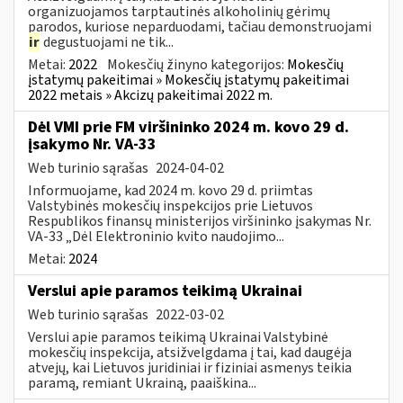
organizuojamos tarptautinės alkoholinių gėrimų
parodos, kuriose neparduodami, tačiau demonstruojami
ir
degustuojami ne tik...
Metai:
2022
Mokesčių žinyno kategorijos:
Mokesčių
įstatymų pakeitimai » Mokesčių įstatymų pakeitimai
2022 metais » Akcizų pakeitimai 2022 m.
Dėl VMI prie FM viršininko 2024 m. kovo 29 d.
įsakymo Nr. VA-33
Web turinio sąrašas
2024-04-02
Informuojame, kad 2024 m. kovo 29 d. priimtas
Valstybinės mokesčių inspekcijos prie Lietuvos
Respublikos finansų ministerijos viršininko įsakymas Nr.
VA-33 „Dėl Elektroninio kvito naudojimo...
Metai:
2024
Verslui apie paramos teikimą Ukrainai
Web turinio sąrašas
2022-03-02
Verslui apie paramos teikimą Ukrainai Valstybinė
mokesčių inspekcija, atsižvelgdama į tai, kad daugėja
atvejų, kai Lietuvos juridiniai ir fiziniai asmenys teikia
paramą, remiant Ukrainą, paaiškina...