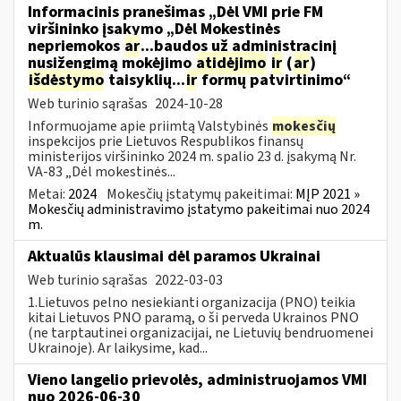
Informacinis pranešimas „Dėl VMI prie FM
viršininko įsakymo „Dėl Mokestinės
nepriemokos
ar
...baudos už administracinį
nusižengimą mokėjimo
atidėjimo
ir
(
ar
)
išdėstymo
taisyklių...
ir
formų patvirtinimo“
Web turinio sąrašas
2024-10-28
Informuojame apie priimtą Valstybinės
mokesčių
inspekcijos prie Lietuvos Respublikos finansų
ministerijos viršininko 2024 m. spalio 23 d. įsakymą Nr.
VA-83 „Dėl mokestinės...
Metai:
2024
Mokesčių įstatymų pakeitimai:
MĮP 2021 »
Mokesčių administravimo įstatymo pakeitimai nuo 2024
m.
Aktualūs klausimai dėl paramos Ukrainai
Web turinio sąrašas
2022-03-03
1.Lietuvos pelno nesiekianti organizacija (PNO) teikia
kitai Lietuvos PNO paramą, o ši perveda Ukrainos PNO
(ne tarptautinei organizacijai, ne Lietuvių bendruomenei
Ukrainoje). Ar laikysime, kad...
Vieno langelio prievolės, administruojamos VMI
nuo 2026-06-30