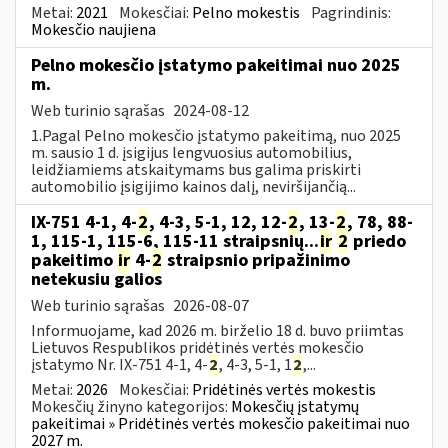
Metai:
2021
Mokesčiai:
Pelno mokestis
Pagrindinis:
Mokesčio naujiena
Pelno mokesčio įstatymo pakeitimai nuo 2025
m.
Web turinio sąrašas
2024-08-12
1.Pagal Pelno mokesčio įstatymo pakeitimą, nuo 2025
m. sausio 1 d. įsigijus lengvuosius automobilius,
leidžiamiems atskaitymams bus galima priskirti
automobilio įsigijimo kainos dalį, neviršijančią...
IX-751 4-1, 4-
2
, 4-3, 5-1, 12, 12-
2
, 13-
2
, 78, 88-
1, 115-1, 115-6, 115-11 straipsnių...
ir
2
priedo
pakeitimo
ir
4-
2
straipsnio pripažinimo
netekusiu galios
Web turinio sąrašas
2026-08-07
Informuojame, kad 2026 m. birželio 18 d. buvo priimtas
Lietuvos Respublikos pridėtinės vertės mokesčio
įstatymo Nr. IX-751 4-1, 4-
2
, 4-3, 5-1, 1
2
,...
Metai:
2026
Mokesčiai:
Pridėtinės vertės mokestis
Mokesčių žinyno kategorijos:
Mokesčių įstatymų
pakeitimai » Pridėtinės vertės mokesčio pakeitimai nuo
2027 m.