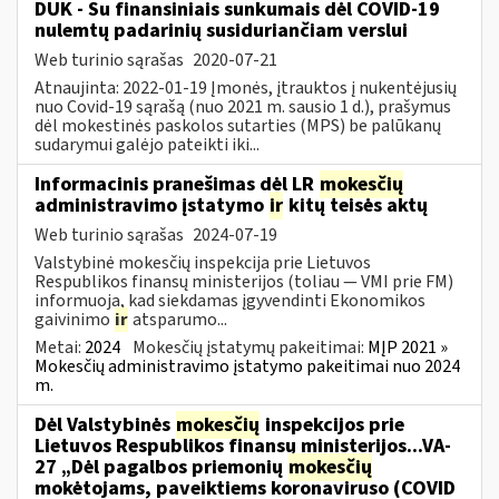
DUK - Su finansiniais sunkumais dėl COVID-19
nulemtų padarinių susiduriančiam verslui
Web turinio sąrašas
2020-07-21
Atnaujinta: 2022-01-19 Įmonės, įtrauktos į nukentėjusių
nuo Covid-19 sąrašą (nuo 2021 m. sausio 1 d.), prašymus
dėl mokestinės paskolos sutarties (MPS) be palūkanų
sudarymui galėjo pateikti iki...
Informacinis pranešimas dėl LR
mokesčių
administravimo įstatymo
ir
kitų teisės aktų
Web turinio sąrašas
2024-07-19
Valstybinė mokesčių inspekcija prie Lietuvos
Respublikos finansų ministerijos (toliau — VMI prie FM)
informuoja, kad siekdamas įgyvendinti Ekonomikos
gaivinimo
ir
atsparumo...
Metai:
2024
Mokesčių įstatymų pakeitimai:
MĮP 2021 »
Mokesčių administravimo įstatymo pakeitimai nuo 2024
m.
Dėl Valstybinės
mokesčių
inspekcijos prie
Lietuvos Respublikos finansų ministerijos...VA-
27 „Dėl pagalbos priemonių
mokesčių
mokėtojams, paveiktiems koronaviruso (COVID