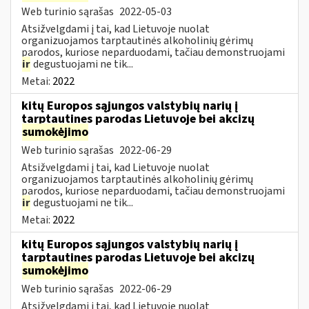
Web turinio sąrašas
2022-05-03
Atsižvelgdami į tai, kad Lietuvoje nuolat
organizuojamos tarptautinės alkoholinių gėrimų
parodos, kuriose neparduodami, tačiau demonstruojami
ir
degustuojami ne tik...
Metai:
2022
kitų Europos sąjungos valstybių narių į
tarptautines parodas Lietuvoje bei akcizų
sumokėjimo
Web turinio sąrašas
2022-06-29
Atsižvelgdami į tai, kad Lietuvoje nuolat
organizuojamos tarptautinės alkoholinių gėrimų
parodos, kuriose neparduodami, tačiau demonstruojami
ir
degustuojami ne tik...
Metai:
2022
kitų Europos sąjungos valstybių narių į
tarptautines parodas Lietuvoje bei akcizų
sumokėjimo
Web turinio sąrašas
2022-06-29
Atsižvelgdami į tai, kad Lietuvoje nuolat