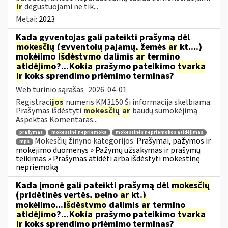
ir
degustuojami ne tik...
Metai:
2023
Kada gyventojas gali pateikti prašymą dėl
mokesčių
(gyventojų pajamų, žemės
ar
kt....)
mokėjimo
išdėstymo
dalimis
ar
termino
atidėjimo
?...
Kokia
prašymo pateikimo
tvarka
ir
koks sprendimo priėmimo terminas?
Web turinio sąrašas
2026-04-01
Registraci
jos
numeris KM3150 Ši informacija skelbiama:
Prašymas išdėstyti
mokesčių
ar
baudų sumokėjimą
Aspektas Komentaras...
prašymas
mokestinė nepriemoka
mokestinės nepriemokos atidėjimas
Mokesčių žinyno kategorijos:
Prašymai, pažymos ir
mps
mokėjimo duomenys » Pažymų užsakymas ir prašymų
teikimas » Prašymas atidėti arba išdėstyti mokestinę
nepriemoką
Kada įmonė gali pateikti prašymą dėl
mokesčių
(pridėtinės vertės, pelno
ar
kt.)
mokėjimo...
išdėstymo
dalimis
ar
termino
atidėjimo
?...
Kokia
prašymo pateikimo
tvarka
ir
koks sprendimo priėmimo terminas?