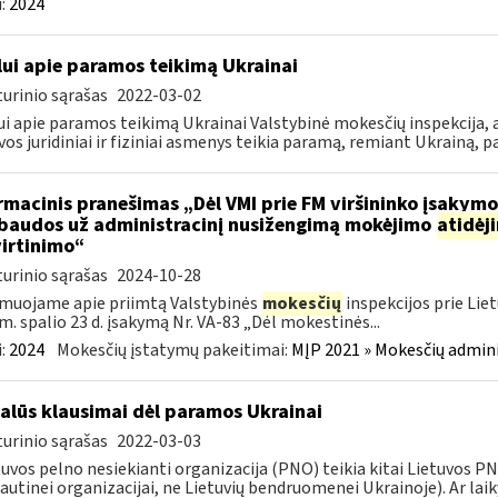
:
2024
lui apie paramos teikimą Ukrainai
urinio sąrašas
2022-03-02
ui apie paramos teikimą Ukrainai Valstybinė mokesčių inspekcija, a
vos juridiniai ir fiziniai asmenys teikia paramą, remiant Ukrainą, pa
rmacinis pranešimas „Dėl VMI prie FM viršininko įsakym
.baudos už administracinį nusižengimą mokėjimo
atidėj
irtinimo“
urinio sąrašas
2024-10-28
muojame apie priimtą Valstybinės
mokesčių
inspekcijos prie Lie
m. spalio 23 d. įsakymą Nr. VA-83 „Dėl mokestinės...
:
2024
Mokesčių įstatymų pakeitimai:
MĮP 2021 » Mokesčių admin
alūs klausimai dėl paramos Ukrainai
urinio sąrašas
2022-03-03
tuvos pelno nesiekianti organizacija (PNO) teikia kitai Lietuvos 
autinei organizacijai, ne Lietuvių bendruomenei Ukrainoje). Ar laiky