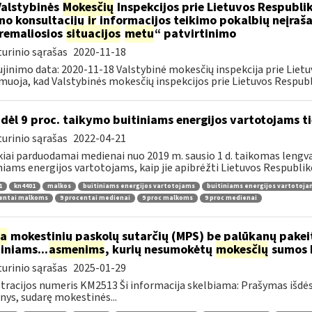
Valstybinės
Mokesčių
Inspekcijos prie Lietuvos Respublik
ino konsultacijų
ir
informacijos teikimo pokalbių neįrašan
remaliosios
situacijos
metu
“ patvirtinimo
urinio sąrašas
2020-11-18
jinimo data: 2020-11-18 Valstybinė mokesčių inspekcija prie Lietu
muoja, kad Valstybinės mokesčių inspekcijos prie Lietuvos Respubli
dėl 9 proc. taikymo buitiniams energijos vartotojams
urinio sąrašas
2022-04-21
kiai parduodamai medienai nuo 2019 m. sausio 1 d. taikomas lengvat
niams energijos vartotojams, kaip jie apibrėžti Lietuvos Respubliko
1
kn4401
malkos
buitiniams energijos vartotojams
buitiniams energijos vartotoj
centai malkoms
9 procentai medienai
9 proc malkoms
9 proc medienai
ia
mokestinių paskolų sutarčių (MPS) be palūkanų pake
diniams...
asmenims
, kurių nesumokėtų
mokesčių
sumos b
urinio sąrašas
2025-01-29
tracijos numeris KM2513 Ši informacija skelbiama: Prašymas išdė
ys, sudarę mokestinės...