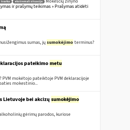
Mokesčių žinyno
 tvarka
ekstremali situacija
mas ir prašymų teikimas » Prašymas atidėti
imą
s nusižengimus sumas, jų
sumokėjimo
terminus?
klaracijos pateikimo
metu
0? PVM mokėtojo pateiktoje PVM deklaracijoje
aties mokestinio...
s Lietuvoje bei akcizų
sumokėjimo
alkoholinių gėrimų parodos, kuriose