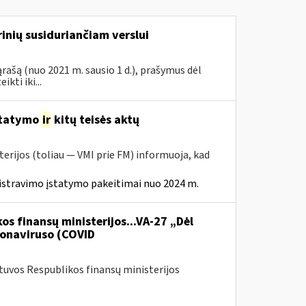
inių susiduriančiam verslui
rašą (nuo 2021 m. sausio 1 d.), prašymus dėl
ti iki...
statymo
ir
kitų teisės aktų
erijos (toliau — VMI prie FM) informuoja, kad
istravimo įstatymo pakeitimai nuo 2024 m.
os finansų ministerijos...VA-27 „Dėl
onaviruso (COVID
etuvos Respublikos finansų ministerijos