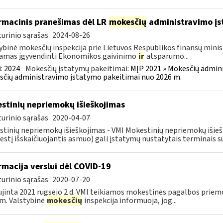
rmacinis pranešimas dėl LR
mokesčių
administravimo į
urinio sąrašas
2024-08-26
ybinė mokesčių inspekcija prie Lietuvos Respublikos finansų minist
amas įgyvendinti Ekonomikos gaivinimo
ir
atsparumo...
:
2024
Mokesčių įstatymų pakeitimai:
MĮP 2021 » Mokesčių admin
čių administravimo įstatymo pakeitimai nuo 2026 m.
stinių nepriemokų išieškojimas
urinio sąrašas
2020-04-07
tinių nepriemokų išieškojimas - VMI Mokestinių nepriemokų iši
stį išskaičiuojantis asmuo) gali įstatymų nustatytais terminais s
rmacija verslui dėl COVID-19
urinio sąrašas
2020-07-20
jinta 2021 rugsėjo 2 d. VMI teikiamos mokestinės pagalbos priemo
m. Valstybinė
mokesčių
inspekcija informuoja, jog...