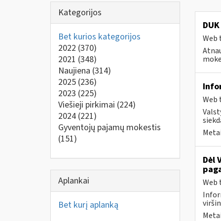
Kategorijos
DUK 
Bet kurios kategorijos
Web t
2022
(370)
Atnau
2021
(348)
mokes
Naujiena
(314)
2025
(236)
Info
2023
(225)
Web t
Viešieji pirkimai
(224)
Valst
2024
(221)
siekd
Gyventojų pajamų mokestis
Metai
(151)
Dėl 
paga
Aplankai
Web t
Infor
virši
Bet kurį aplanką
Metai