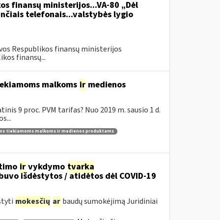
os finansų ministerijos...VA-80 „Dėl
čiais telefonais...valstybės lygio
vos Respublikos finansų ministerijos
kos finansų...
 tiekiamoms malkoms
ir
medienos
inis 9 proc. PVM tarifas? Nuo 2019 m. sausio 1 d.
s...
ams tiekiamoms malkoms ir medienos produktams
itimo
ir
vykdymo
tvarka
uvo išdėstytos / atidėtos dėl COVID-19
styti
mokesčių
ar
baudų sumokėjimą Juridiniai