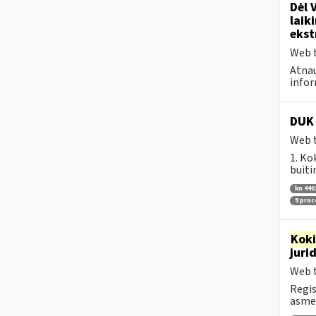
Dėl 
laik
ekst
Web t
Atnau
infor
DUK 
Web t
1. Ko
buiti
kn 440
9 pro
Kok
juri
Web t
Regis
asmen