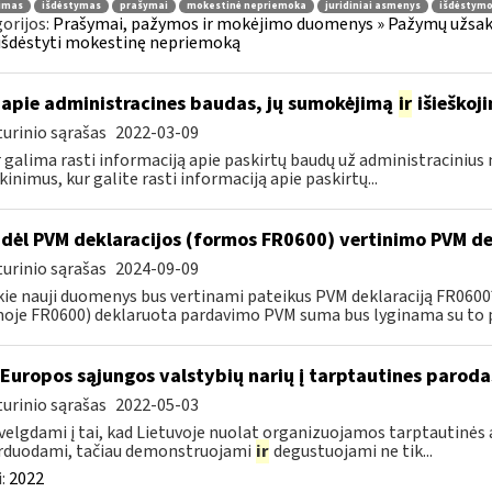
jimas
išdėstymas
prašymai
mokestinė nepriemoka
juridiniai asmenys
išdėstymo
orijos:
Prašymai, pažymos ir mokėjimo duomenys » Pažymų užsaky
išdėstyti mokestinę nepriemoką
apie administracines baudas, jų sumokėjimą
ir
išieškoj
urinio sąrašas
2022-03-09
r galima rasti informaciją apie paskirtų baudų už administraciniu
kinimus, kur galite rasti informaciją apie paskirtų...
dėl PVM deklaracijos (formos FR0600) vertinimo PVM de
urinio sąrašas
2024-09-09
kie nauji duomenys bus vertinami pateikus PVM deklaraciją FR060
oje FR0600) deklaruota pardavimo PVM suma bus lyginama su to p
 Europos sąjungos valstybių narių į tarptautines paroda
urinio sąrašas
2022-05-03
velgdami į tai, kad Lietuvoje nuolat organizuojamos tarptautinės 
rduodami, tačiau demonstruojami
ir
degustuojami ne tik...
:
2022