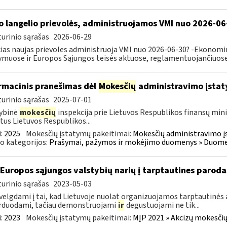
o langelio prievolės, administruojamos VMI nuo 2026-06
urinio sąrašas
2026-06-29
ias naujas prievoles administruoja VMI nuo 2026-06-30? -Ekonomin
ymuose ir Europos Sąjungos teisės aktuose, reglamentuojančiuose 
rmacinis pranešimas dėl
Mokesčių
administravimo įstat
urinio sąrašas
2025-07-01
ybinė
mokesčių
inspekcija prie Lietuvos Respublikos finansų mini
tus Lietuvos Respublikos...
:
2025
Mokesčių įstatymų pakeitimai:
Mokesčių administravimo į
o kategorijos:
Prašymai, pažymos ir mokėjimo duomenys » Duomenų
 Europos sąjungos valstybių narių į tarptautines paroda
urinio sąrašas
2023-05-03
velgdami į tai, kad Lietuvoje nuolat organizuojamos tarptautinės 
rduodami, tačiau demonstruojami
ir
degustuojami ne tik...
:
2023
Mokesčių įstatymų pakeitimai:
MĮP 2021 » Akcizų mokesčių