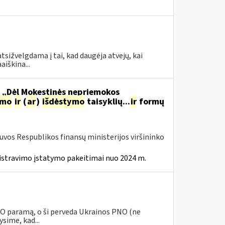
tsižvelgdama į tai, kad daugėja atvejų, kai
aiškina...
o „Dėl Mokestinės nepriemokos
imo
ir
(
ar
)
išdėstymo
taisyklių...
ir
formų
tuvos Respublikos finansų ministerijos viršininko
istravimo įstatymo pakeitimai nuo 2024 m.
PNO paramą, o ši perveda Ukrainos PNO (ne
sime, kad...