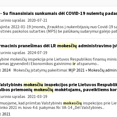
- Su finansiniais sunkumais dėl COVID-19 nulemtų padar
urinio sąrašas
2020-07-21
jinta: 2022-01-19 Įmonės, įtrauktos į nukentėjusių nuo Covid-19 są
tinės paskolos sutarties (MPS) be palūkanų sudarymui galėjo pateik
rmacinis pranešimas dėl LR
mokesčių
administravimo į
urinio sąrašas
2024-07-19
ybinė mokesčių inspekcija prie Lietuvos Respublikos finansų minist
amas įgyvendinti Ekonomikos gaivinimo
ir
atsparumo...
:
2024
Mokesčių įstatymų pakeitimai:
MĮP 2021 » Mokesčių admin
Valstybinės
mokesčių
inspekcijos prie Lietuvos Respublik
lbos priemonių
mokesčių
mokėtojams, paveiktiems kor
urinio sąrašas
2021-03-19
muojame, kad priimtas Valstybinės
mokesčių
inspekcijos prie Li
ninko 2021 m. kovo 4 d. įsakymas Nr. VA-14 „Dėl Valstybinės...
:
2021