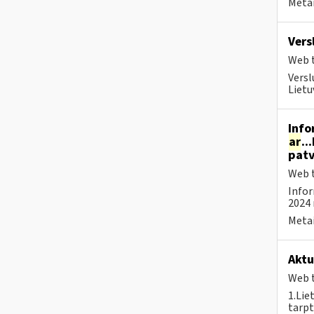
Metai
Vers
Web t
Versl
Lietu
Info
ar
..
patv
Web t
Infor
2024 
Metai
Aktu
Web t
1.Lie
tarpt