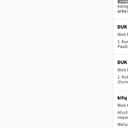
atidė
kateg
arba 
DUK 
Web t
1. Ku
Paaiš
DUK 
Web t
1. Ko
(form
kitų
Web t
Atsiž
nepa
Metai