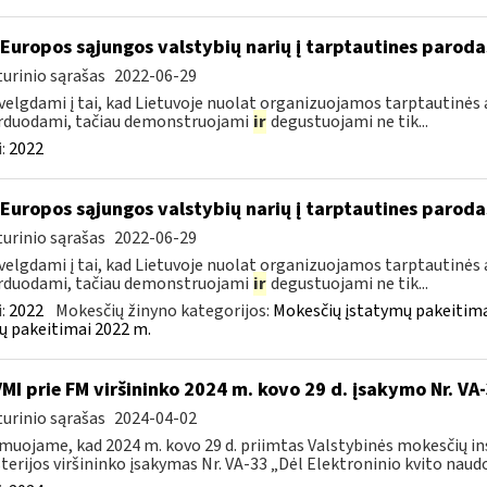
 Europos sąjungos valstybių narių į tarptautines paroda
urinio sąrašas
2022-06-29
velgdami į tai, kad Lietuvoje nuolat organizuojamos tarptautinės 
rduodami, tačiau demonstruojami
ir
degustuojami ne tik...
:
2022
 Europos sąjungos valstybių narių į tarptautines paroda
urinio sąrašas
2022-06-29
velgdami į tai, kad Lietuvoje nuolat organizuojamos tarptautinės 
rduodami, tačiau demonstruojami
ir
degustuojami ne tik...
:
2022
Mokesčių žinyno kategorijos:
Mokesčių įstatymų pakeitima
ų pakeitimai 2022 m.
VMI prie FM viršininko 2024 m. kovo 29 d. įsakymo Nr. VA
urinio sąrašas
2024-04-02
muojame, kad 2024 m. kovo 29 d. priimtas Valstybinės mokesčių in
terijos viršininko įsakymas Nr. VA-33 „Dėl Elektroninio kvito naudo