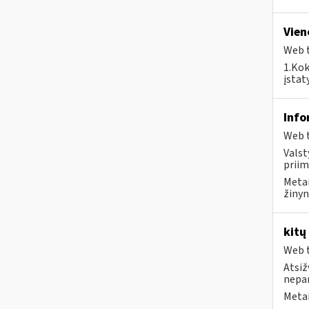
Vien
Web t
1.Kok
įstat
Info
Web t
Valst
priim
Metai
žinyn
kitų
Web t
Atsiž
nepa
Metai