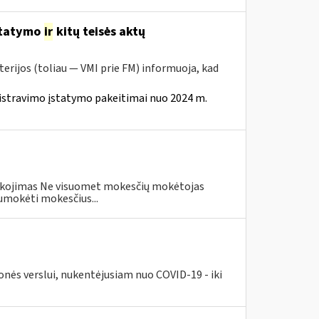
statymo
ir
kitų teisės aktų
erijos (toliau — VMI prie FM) informuoja, kad
istravimo įstatymo pakeitimai nuo 2024 m.
eškojimas Ne visuomet mokesčių mokėtojas
umokėti mokesčius...
nės verslui, nukentėjusiam nuo COVID-19 - iki