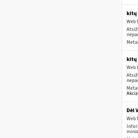
kitų
Web t
Atsiž
nepa
Metai
kitų
Web t
Atsiž
nepa
Metai
Akciz
Dėl 
Web t
Infor
minis