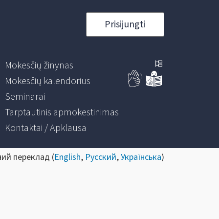
Prisijungti
Mokesčių žinynas
Mokesčių kalendorius
Seminarai
Tarptautinis apmokestinimas
Kontaktai / Apklausa
ний переклад (
English
,
Русский
,
Українська
)