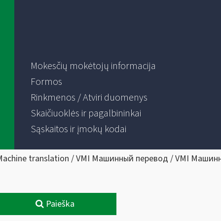
Mokesčių mokėtojų informacija
Formos
Rinkmenos / Atviri duomenys
Skaičiuoklės ir pagalbininkai
Sąskaitos ir įmokų kodai
Machine translation / VMI Машинный перевод / VMI Машин
Paieška