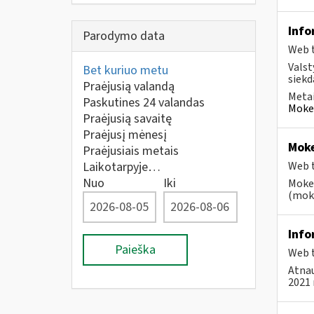
Info
Parodymo data
Web t
Valst
Bet kuriuo metu
siekd
Praėjusią valandą
Metai
Paskutines 24 valandas
Mokes
Praėjusią savaitę
Praėjusį mėnesį
Moke
Praėjusiais metais
Laikotarpyje…
Web t
Nuo
Iki
Mokes
(moke
Info
Paieška
Web t
Atnau
2021 