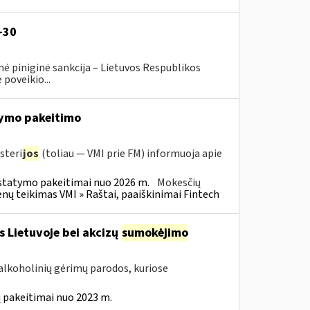
-30
ė piniginė sankcija – Lietuvos Respublikos
poveikio...
ymo pakeitimo
steri
jos
(toliau — VMI prie FM) informuoja apie
statymo pakeitimai nuo 2026 m.
Mokesčių
 teikimas VMI » Raštai, paaiškinimai Fintech
s Lietuvoje bei akcizų
sumokėjimo
alkoholinių gėrimų parodos, kuriose
 pakeitimai nuo 2023 m.