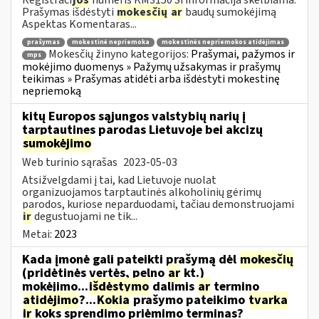
Prašymas išdėstyti
mokesčių
ar
baudų sumokėjimą
Aspektas Komentaras...
prašymas
mokestinė nepriemoka
mokestinės nepriemokos atidėjimas
Mokesčių žinyno kategorijos:
Prašymai, pažymos ir
mps
mokėjimo duomenys » Pažymų užsakymas ir prašymų
teikimas » Prašymas atidėti arba išdėstyti mokestinę
nepriemoką
kitų Europos sąjungos valstybių narių į
tarptautines parodas Lietuvoje bei akcizų
sumokėjimo
Web turinio sąrašas
2023-05-03
Atsižvelgdami į tai, kad Lietuvoje nuolat
organizuojamos tarptautinės alkoholinių gėrimų
parodos, kuriose neparduodami, tačiau demonstruojami
ir
degustuojami ne tik...
Metai:
2023
Kada įmonė gali pateikti prašymą dėl
mokesčių
(pridėtinės vertės, pelno
ar
kt.)
mokėjimo...
išdėstymo
dalimis
ar
termino
atidėjimo
?...
Kokia
prašymo pateikimo
tvarka
ir
koks sprendimo priėmimo terminas?