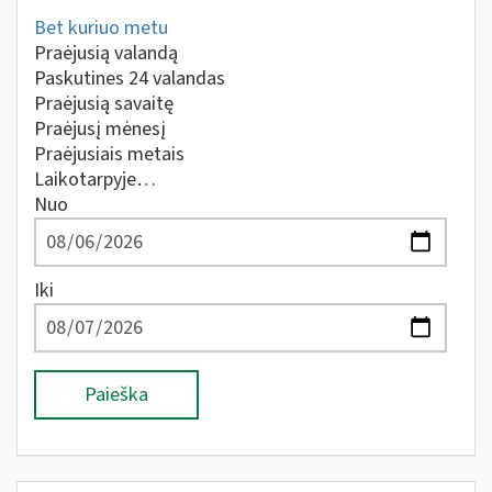
Bet kuriuo metu
Praėjusią valandą
Paskutines 24 valandas
Praėjusią savaitę
Praėjusį mėnesį
Praėjusiais metais
Laikotarpyje…
Nuo
Iki
Paieška