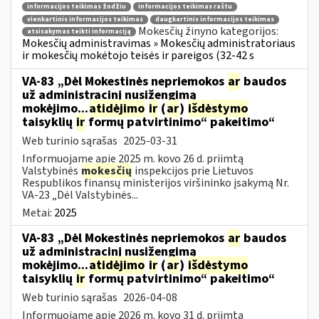
informacijos teikimas žodžiu
informacijos teikimas raštu
vienkartinis informacijos teikimas
daugkartinis informacijos teikimas
Mokesčių žinyno kategorijos:
atsisakymas teikti informaciją
Mokesčių administravimas » Mokesčių administratoriaus
ir mokesčių mokėtojo teisės ir pareigos (32-42 s
VA-83 „Dėl Mokestinės nepriemokos
ar
baudos
už administracinį nusižengimą
mokėjimo...
atidėjimo
ir
(
ar
)
išdėstymo
taisyklių
ir
formų patvirtinimo“ pakeitimo“
Web turinio sąrašas
2025-03-31
Informuojame apie 2025 m. kovo 26 d. priimtą
Valstybinės
mokesčių
inspekcijos prie Lietuvos
Respublikos finansų ministerijos viršininko įsakymą Nr.
VA-23 „Dėl Valstybinės...
Metai:
2025
VA-83 „Dėl Mokestinės nepriemokos
ar
baudos
už administracinį nusižengimą
mokėjimo...
atidėjimo
ir
(
ar
)
išdėstymo
taisyklių
ir
formų patvirtinimo“ pakeitimo“
Web turinio sąrašas
2026-04-08
Informuojame apie 2026 m. kovo 31 d. priimtą