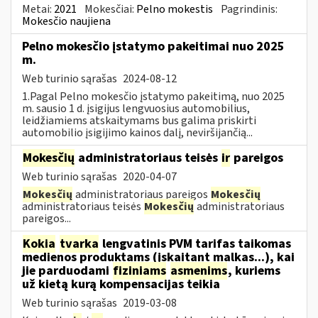
Metai:
2021
Mokesčiai:
Pelno mokestis
Pagrindinis:
Mokesčio naujiena
Pelno mokesčio įstatymo pakeitimai nuo 2025
m.
Web turinio sąrašas
2024-08-12
1.Pagal Pelno mokesčio įstatymo pakeitimą, nuo 2025
m. sausio 1 d. įsigijus lengvuosius automobilius,
leidžiamiems atskaitymams bus galima priskirti
automobilio įsigijimo kainos dalį, neviršijančią...
Mokesčių
administratoriaus teisės
ir
pareigos
Web turinio sąrašas
2020-04-07
Mokesčių
administratoriaus pareigos
Mokesčių
administratoriaus teisės
Mokesčių
administratoriaus
pareigos...
Kokia
tvarka
lengvatinis PVM tarifas taikomas
medienos produktams (įskaitant malkas...), kai
jie parduodami
fiziniams
asmenims
, kuriems
už kietą kurą kompensacijas teikia
Web turinio sąrašas
2019-03-08