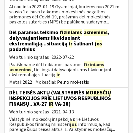
Atnaujinta 2022-01-19 Gyventojai, kuriems nuo 2021 m.
sausio 1 d. buvo taikomos mokestinės pagalbos
priemonės dėl Covid-19, prašymus dėl mokestinės
paskolos sutarties (MPS) be palūkanų sudarymo...
Dėl paramos teikimo
fiziniams
asmenims
,
dalyvaujantiems likviduojant
ekstremaliąją...situaciją
ir
šalinant
jos
padarinius
Web turinio sąrašas
2022-07-22
Paaiškiname dėl teikiamos paramos
fiziniams
asmenims
, tiesiogiai dalyvaujantiems likviduojant
ekstremaliąją situaciją
ir
...
Metai:
2022
Mokesčiai:
Pelno mokestis
DĖL TEISĖS AKTŲ (VALSTYBINĖS
MOKESČIŲ
INSPEKCIJOS PRIE LIETUVOS RESPUBLIKOS
FINANSŲ...VA-27
IR
VA-28)
Web turinio sąrašas
2021-04-13
Valstybinė mokesčių inspekcija prie Lietuvos
Respublikos finansų ministeri
jos
informuoja, kad
parengė šiuos teisės aktus: 1. Valstybinės mokesčių...