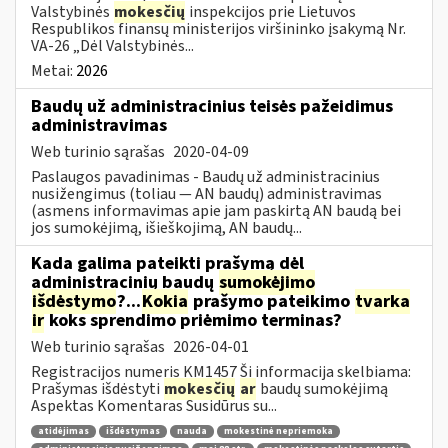
Valstybinės
mokesčių
inspekcijos prie Lietuvos
Respublikos finansų ministerijos viršininko įsakymą Nr.
VA-26 „Dėl Valstybinės...
Metai:
2026
Baudų už administracinius teisės pažeidimus
administravimas
Web turinio sąrašas
2020-04-09
Paslaugos pavadinimas - Baudų už administracinius
nusižengimus (toliau — AN baudų) administravimas
(asmens informavimas apie jam paskirtą AN baudą bei
jos sumokėjimą, išieškojimą, AN baudų...
Kada galima pateikti prašymą dėl
administracinių baudų
sumokėjimo
išdėstymo
?...
Kokia
prašymo pateikimo
tvarka
ir
koks sprendimo priėmimo terminas?
Web turinio sąrašas
2026-04-01
Registracijos numeris KM1457 Ši informacija skelbiama:
Prašymas išdėstyti
mokesčių
ar
baudų sumokėjimą
Aspektas Komentaras Susidūrus su...
atidėjimas
išdėstymas
nauda
mokestinė nepriemoka