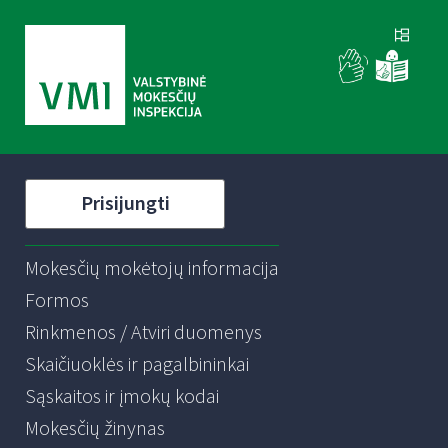
Prisijungti
Mokesčių mokėtojų informacija
Formos
Rinkmenos / Atviri duomenys
Skaičiuoklės ir pagalbininkai
Sąskaitos ir įmokų kodai
Mokesčių žinynas