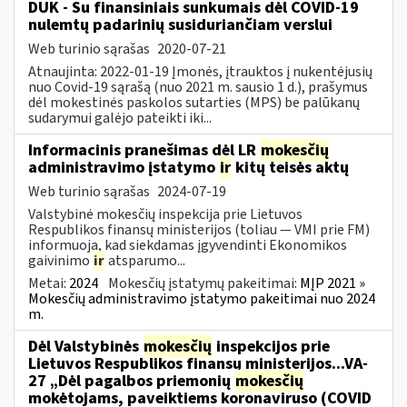
DUK - Su finansiniais sunkumais dėl COVID-19
nulemtų padarinių susiduriančiam verslui
Web turinio sąrašas
2020-07-21
Atnaujinta: 2022-01-19 Įmonės, įtrauktos į nukentėjusių
nuo Covid-19 sąrašą (nuo 2021 m. sausio 1 d.), prašymus
dėl mokestinės paskolos sutarties (MPS) be palūkanų
sudarymui galėjo pateikti iki...
Informacinis pranešimas dėl LR
mokesčių
administravimo įstatymo
ir
kitų teisės aktų
Web turinio sąrašas
2024-07-19
Valstybinė mokesčių inspekcija prie Lietuvos
Respublikos finansų ministerijos (toliau — VMI prie FM)
informuoja, kad siekdamas įgyvendinti Ekonomikos
gaivinimo
ir
atsparumo...
Metai:
2024
Mokesčių įstatymų pakeitimai:
MĮP 2021 »
Mokesčių administravimo įstatymo pakeitimai nuo 2024
m.
Dėl Valstybinės
mokesčių
inspekcijos prie
Lietuvos Respublikos finansų ministerijos...VA-
27 „Dėl pagalbos priemonių
mokesčių
mokėtojams, paveiktiems koronaviruso (COVID