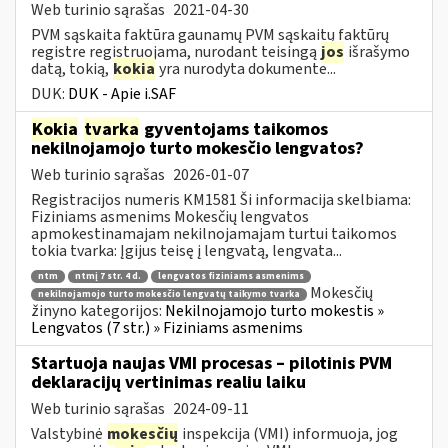
Web turinio sąrašas
2021-04-30
PVM sąskaita faktūra gaunamų PVM sąskaitų faktūrų
registre registruojama, nurodant teisingą
jos
išrašymo
datą, tokią,
kokia
yra nurodyta dokumente...
DUK:
DUK - Apie i.SAF
Kokia
tvarka
gyventojams taikomos
nekilnojamojo turto mokesčio lengvatos?
Web turinio sąrašas
2026-01-07
Registracijos numeris KM1581 Ši informacija skelbiama:
Fiziniams asmenims Mokesčių lengvatos
apmokestinamajam nekilnojamajam turtui taikomos
tokia tvarka: Įgijus teisę į lengvatą, lengvata...
ntm
ntmį 7 str. 4 d.
lengvatos fiziniams asmenims
Mokesčių
nekilnojamojo turto mokesčio lengvatų taikymo tvarka
žinyno kategorijos:
Nekilnojamojo turto mokestis »
Lengvatos (7 str.) » Fiziniams asmenims
Startuoja naujas VMI procesas – pilotinis PVM
deklaracijų vertinimas realiu laiku
Web turinio sąrašas
2024-09-11
Valstybinė
mokesčių
inspekcija (VMI) informuoja, jog