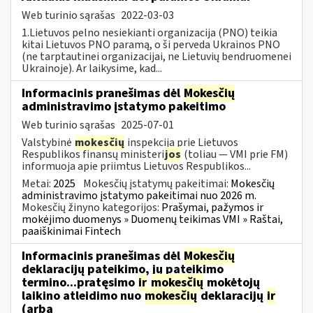
Web turinio sąrašas
2022-03-03
1.Lietuvos pelno nesiekianti organizacija (PNO) teikia
kitai Lietuvos PNO paramą, o ši perveda Ukrainos PNO
(ne tarptautinei organizacijai, ne Lietuvių bendruomenei
Ukrainoje). Ar laikysime, kad...
Informacinis pranešimas dėl
Mokesčių
administravimo įstatymo pakeitimo
Web turinio sąrašas
2025-07-01
Valstybinė
mokesčių
inspekcija prie Lietuvos
Respublikos finansų ministeri
jos
(toliau — VMI prie FM)
informuoja apie priimtus Lietuvos Respublikos...
Metai:
2025
Mokesčių įstatymų pakeitimai:
Mokesčių
administravimo įstatymo pakeitimai nuo 2026 m.
Mokesčių žinyno kategorijos:
Prašymai, pažymos ir
mokėjimo duomenys » Duomenų teikimas VMI » Raštai,
paaiškinimai Fintech
Informacinis pranešimas dėl
Mokesčių
deklaracijų pateikimo, jų pateikimo
termino...pratęsimo
ir
mokesčių
mokėtojų
laikino atleidimo nuo
mokesčių
deklaracijų
ir
(arba