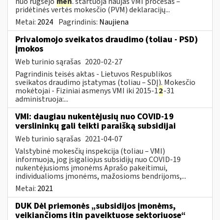
nuo rugsėjo
mėn
. startuoja naujas VMI procesas –
pridėtinės vertės mokesčio (PVM) deklaracijų...
Metai:
2024
Pagrindinis:
Naujiena
Privalomojo sveikatos draudimo (toliau - PSD)
įmokos
Web turinio sąrašas
2020-02-27
Pagrindinis teisės aktas - Lietuvos Respublikos
sveikatos draudimo įstatymas (toliau – SDĮ). Mokesčio
mokėtojai - Fiziniai asmenys VMI iki 2015-1
2
-31
administruoja:...
VMI: daugiau nukentėjusių nuo COVID-19
verslininkų gali teikti paraišką subsidijai
Web turinio sąrašas
2021-04-07
Valstybinė mokesčių inspekcija (toliau – VMI)
informuoja, jog įsigaliojus subsidijų nuo COVID-19
nukentėjusioms įmonėms Aprašo pakeitimui,
individualioms įmonėms, mažosioms bendrijoms,...
Metai:
2021
DUK Dėl priemonės „subsidijos įmonėms,
veikiančioms itin paveiktuose sektoriuose“