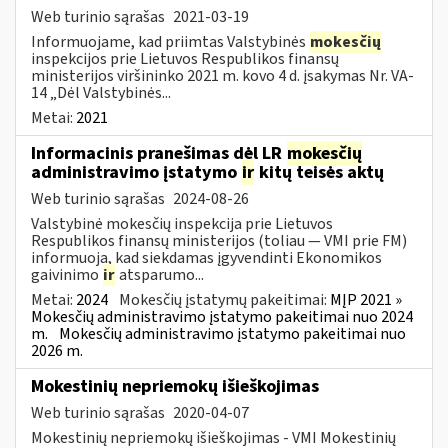
Web turinio sąrašas
2021-03-19
Informuojame, kad priimtas Valstybinės
mokesčių
inspekcijos prie Lietuvos Respublikos finansų
ministerijos viršininko 2021 m. kovo 4 d. įsakymas Nr. VA-
14 „Dėl Valstybinės...
Metai:
2021
Informacinis pranešimas dėl LR
mokesčių
administravimo įstatymo
ir
kitų teisės aktų
Web turinio sąrašas
2024-08-26
Valstybinė mokesčių inspekcija prie Lietuvos
Respublikos finansų ministerijos (toliau — VMI prie FM)
informuoja, kad siekdamas įgyvendinti Ekonomikos
gaivinimo
ir
atsparumo...
Metai:
2024
Mokesčių įstatymų pakeitimai:
MĮP 2021 »
Mokesčių administravimo įstatymo pakeitimai nuo 2024
m.
Mokesčių administravimo įstatymo pakeitimai nuo
2026 m.
Mokestinių nepriemokų išieškojimas
Web turinio sąrašas
2020-04-07
Mokestinių nepriemokų išieškojimas - VMI Mokestinių