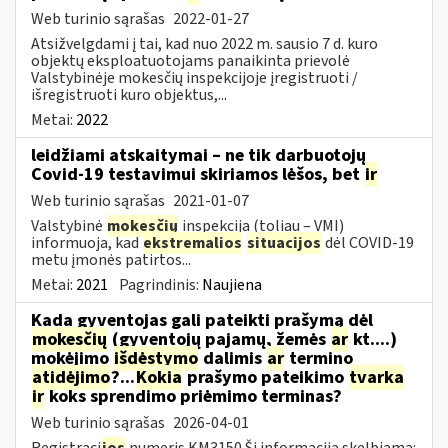
Web turinio sąrašas
2022-01-27
Atsižvelgdami į tai, kad nuo 2022 m. sausio 7 d. kuro
objektų eksploatuotojams panaikinta prievolė
Valstybinėje mokesčių inspekcijoje įregistruoti /
išregistruoti kuro objektus,...
Metai:
2022
leidžiami atskaitymai – ne tik darbuotojų
Covid-19 testavimui skiriamos lėšos, bet
ir
Web turinio sąrašas
2021-01-07
Valstybinė
mokesčių
inspekcija (toliau – VMI)
informuoja, kad
ekstremalios
situacijos
dėl COVID-19
metu įmonės patirtos...
Metai:
2021
Pagrindinis:
Naujiena
Kada gyventojas gali pateikti prašymą dėl
mokesčių
(gyventojų pajamų, žemės
ar
kt....)
mokėjimo
išdėstymo
dalimis
ar
termino
atidėjimo
?...
Kokia
prašymo pateikimo
tvarka
ir
koks sprendimo priėmimo terminas?
Web turinio sąrašas
2026-04-01
Registraci
jos
numeris KM3150 Ši informacija skelbiama: