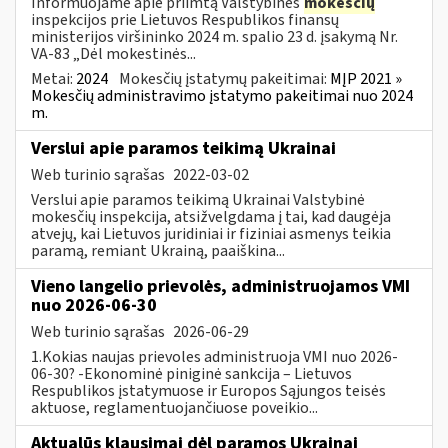
Informuojame apie priimtą Valstybinės
mokesčių
inspekcijos prie Lietuvos Respublikos finansų
ministerijos viršininko 2024 m. spalio 23 d. įsakymą Nr.
VA-83 „Dėl mokestinės...
Metai:
2024
Mokesčių įstatymų pakeitimai:
MĮP 2021 »
Mokesčių administravimo įstatymo pakeitimai nuo 2024
m.
Verslui apie paramos teikimą Ukrainai
Web turinio sąrašas
2022-03-02
Verslui apie paramos teikimą Ukrainai Valstybinė
mokesčių inspekcija, atsižvelgdama į tai, kad daugėja
atvejų, kai Lietuvos juridiniai ir fiziniai asmenys teikia
paramą, remiant Ukrainą, paaiškina...
Vieno langelio prievolės, administruojamos VMI
nuo 2026-06-30
Web turinio sąrašas
2026-06-29
1.Kokias naujas prievoles administruoja VMI nuo 2026-
06-30? -Ekonominė piniginė sankcija – Lietuvos
Respublikos įstatymuose ir Europos Sąjungos teisės
aktuose, reglamentuojančiuose poveikio...
Aktualūs klausimai dėl paramos Ukrainai