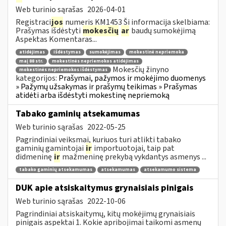
Web turinio sąrašas
2026-04-01
Registraci
jos
numeris KM1453 Ši informacija skelbiama:
Prašymas išdėstyti
mokesčių
ar
baudų sumokėjimą
Aspektas Komentaras...
atidėjimas
išdėstymas
sumokėjimas
mokestinė nepriemoka
maį 88 str.
mokestinės nepriemokos atidėjimas
Mokesčių žinyno
mokestinės nepriemokos išdėstymas
kategorijos:
Prašymai, pažymos ir mokėjimo duomenys
» Pažymų užsakymas ir prašymų teikimas » Prašymas
atidėti arba išdėstyti mokestinę nepriemoką
Tabako gaminių atsekamumas
Web turinio sąrašas
2022-05-25
Pagrindiniai veiksmai, kuriuos turi atlikti tabako
gaminių gamintojai
ir
importuotojai, taip pat
didmeninę
ir
mažmeninę prekybą vykdantys asmenys ...
tabako gaminių atsekamumas
atsekamumas
atsekamumo sistema
DUK apie atsiskaitymus grynaisiais pinigais
Web turinio sąrašas
2022-10-06
Pagrindiniai atsiskaitymų, kitų mokėjimų grynaisiais
pinigais aspektai 1. Kokie apribojimai taikomi asmenų