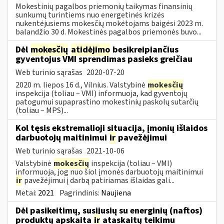
Mokestinių pagalbos priemonių taikymas finansinių
sunkumų turintiems nuo energetinės krizės
nukentėjusiems mokesčių mokėtojams baigėsi 2023 m.
balandžio 30 d. Mokestinės pagalbos priemonės buvo...
Dėl
mokesčių
atidėjimo
besikreipiančius
gyventojus VMI sprendimas pasieks greičiau
Web turinio sąrašas
2020-07-20
2020 m. liepos 16 d., Vilnius. Valstybinė
mokesčių
inspekcija (toliau – VMI) informuoja, kad gyventojų
patogumui supaprastino mokestinių paskolų sutarčių
(toliau – MPS)...
Kol tęsis ekstremalioji situacija, įmonių išlaidos
darbuotojų maitinimui
ir
pavežėjimui
Web turinio sąrašas
2021-10-06
Valstybinė
mokesčių
inspekcija (toliau – VMI)
informuoja, jog nuo šiol įmonės darbuotojų maitinimui
ir
pavežėjimui į darbą patiriamas išlaidas gali...
Metai:
2021
Pagrindinis:
Naujiena
Dėl pasikeitimų, susijusių su energinių (naftos)
produktų apskaita
ir
ataskaitų teikimu