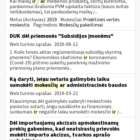
Kai malkų
ir
/
ar
medienos produktų, skirtų kūrenimui,
pardavimui išrašoma PVM sąskaita faktūra (kasos kvitas
neišduodamas), tai parduodamų malkų /...
Metai (Archyvas):
2019
Mokesčiai:
Pridėtinės vertės
mokestis
Pagrindinis:
Mokesčių pakeitimai
DUK dėl priemonės "Subsidijos įmonėms"
Web turinio sąrašas
2020-08-12
1. Koks teisės aktas reglamentuoja subsidijų skyrimą
įmonėms? Ekonomikos skatinimo
ir
koronaviruso
(Covid-19) plitimo sukeltų pasekmių mažinimo
priemonių plano priemonės...
Ką daryti, jeigu neturiu galimybės laiku
sumokėti
mokesčių
ar
administracinės baudos
Web turinio sąrašas
2019-03-22
Klausimynas dėl galimybės sudaryti mokestinės
paskolos sutartį Jeigu susidūrėte su finansiniais
sunkumais
ir
negalite laiku sumokėti mokesčio
ir
/...
Dėl importuojamų akcizais apmokestinamų
prekių gabenimo, kad neatsirastų prievolės
mokėti importo akcizus, tvarkos aprašo