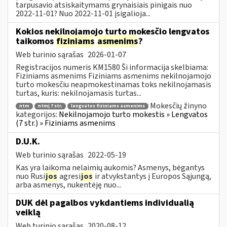
tarpusavio atsiskaitymams grynaisiais pinigais nuo
2022-11-01? Nuo 2022-11-01 įsigalioja...
Kokios nekilnojamojo turto mokesčio lengvatos
taikomos
fiziniams
asmenims
?
Web turinio sąrašas
2026-01-07
Registracijos numeris KM1580 Ši informacija skelbiama:
Fiziniams asmenims Fiziniams asmenims nekilnojamojo
turto mokesčiu neapmokestinamas toks nekilnojamasis
turtas, kuris: nekilnojamasis turtas...
Mokesčių žinyno
ntm
ntmį 7 str.
lengvatos fiziniams asmenims
kategorijos:
Nekilnojamojo turto mokestis » Lengvatos
(7 str.) » Fiziniams asmenims
D.U.K.
Web turinio sąrašas
2022-05-19
Kas yra laikoma nelaimių aukomis? Asmenys, bėgantys
nuo Rusi
jos
agresi
jos
ir atvykstantys į Europos Sąjungą,
arba asmenys, nukentėję nuo...
DUK dėl pagalbos vykdantiems individualią
veiklą
Web turinio sąrašas
2020-08-12