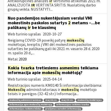
Antikorupcinės analizės
ir
vertinimo atlikimas 2021 m.
ANALIZUOTA
IR
VERTINTA SRITIS: Nuolatinių darbo
grupių veikla. NUSTATYTI...
Nuo pandemijos nukentėjusiam verslui VMI
mokestinės paskolos sutartys
2
metams –...be
palūkanų
ir
be klausimų
Web turinio sąrašas
2020-10-27
Neigiamą COVID-19 poveikį patyrę
mokesčių
mokėtojai, kreiptis į VMI dėl mokestinės paskolos
sutarties be palūkanų gali iki 2021 m. vasario 28 d. 2020
m. spalio 20 d.,...
Metai:
2020
Kokia
tvarka
tretiesiems
asmenims
teikiama
informacija apie
mokesčių
mokėtoją?
Web turinio sąrašas
2025-04-14
Registracijos numeris KM0140 Ši informacija skelbiama:
Mokesčių
administratoriaus ir
mokesčių
mokėtojo
teisės ir pareigos (32-42 str.) Informacija...
mokesčių administravimas
maį 38 str.
maį 39 str.
mokesčių mokėtojas
informacija apie mokesčių mokėtoją
informacijos teikimo tvarka
informacijos teikimo būdai
prašymas suteikti informaciją