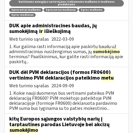
buitiniams energijos vartotojams tiekiamoms malkoms ir medienos
produktams
9 procentai malkoms
9 procentai medienai
9 proc malkoms
9 proc medienai
DUK apie administracines baudas, jų
sumokėjimą
ir
išieškojimą
Web turinio sąrašas
2022-03-09
1. Kur galima rasti informaciją apie paskirtų baudų už
administracinius nusižengimus sumas, jų
sumokėjimo
terminus? Paaiškinimus, kur galite rasti informaciją apie
paskirtų...
DUK dėl PVM deklaracijos (formos FR0600)
vertinimo PVM deklaracijos pateikimo
metu
Web turinio sąrašas
2024-09-09
1. Kokie nauji duomenys bus vertinami pateikus PVM
deklaraciją FR0600? PVM mokėtojo pateiktoje PVM
deklaracijoje (formoje FR0600) deklaruota pardavimo
PVM suma bus lyginama su to paties mokestinio...
kitų Europos sąjungos valstybių narių į
tarptautines parodas Lietuvoje bei akcizų
sumokėjimo