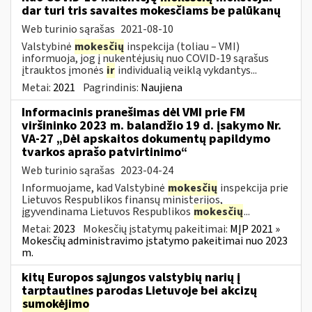
dar turi tris savaites mokesčiams be palūkanų
Web turinio sąrašas
2021-08-10
Valstybinė
mokesčių
inspekcija (toliau – VMI)
informuoja, jog į nukentėjusių nuo COVID-19 sąrašus
įtrauktos įmonės
ir
individualią veiklą vykdantys...
Metai:
2021
Pagrindinis:
Naujiena
Informacinis pranešimas dėl VMI prie FM
viršininko 2023 m. balandžio 19 d. įsakymo Nr.
VA-27 „Dėl apskaitos dokumentų papildymo
tvarkos aprašo patvirtinimo“
Web turinio sąrašas
2023-04-24
Informuojame, kad Valstybinė
mokesčių
inspekcija prie
Lietuvos Respublikos finansų ministerijos,
įgyvendinama Lietuvos Respublikos
mokesčių
...
Metai:
2023
Mokesčių įstatymų pakeitimai:
MĮP 2021 »
Mokesčių administravimo įstatymo pakeitimai nuo 2023
m.
kitų Europos sąjungos valstybių narių į
tarptautines parodas Lietuvoje bei akcizų
sumokėjimo