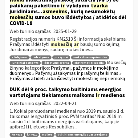
palūkanų pakeitimo
ir
vykdymo
tvarka
juridiniams...
asmenims
, kurių nesumokėtų
mokesčių
sumos buvo išdėstytos / atidėtos dėl
COVID-19
Web turinio sąrašas
2025-01-29
Registracijos numeris KM2513 Ši informacija skelbiama:
Prašymas išdėstyti
mokesčių
ar
baudų sumokėjimą
Juridiniai asmenys, sudarę mokestinės...
atidėjimas
išdėstymas
prašymai
mokestinė nepriemoka
Mokesčių
juridiniai asmenys
išdėstymo tvarka
ekstremali situacija
žinyno kategorijos:
Prašymai, pažymos ir mokėjimo
duomenys » Pažymų užsakymas ir prašymų teikimas »
Prašymas atidėti arba išdėstyti mokestinę nepriemoką
DUK dėl 9 proc. taikymo buitiniams energijos
vartotojams tiekiamoms malkoms
ir
medienos
Web turinio sąrašas
2022-04-21
1. Kokiai parduodamai medienai nuo 2019 m. sausio 1 d.
taikomas lengvatinis 9 proc. PVM tarifas? Nuo 2019 m.
sausio 1 d. buitiniams energijos vartotojams, kaip jie
apibrėžti Lietuvos Respublikos...
kn 4401
kn4401
malkos
buitiniams energijos vartotojams