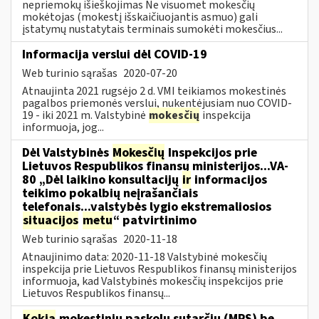
nepriemokų išieškojimas Ne visuomet mokesčių
mokėtojas (mokestį išskaičiuojantis asmuo) gali
įstatymų nustatytais terminais sumokėti mokesčius...
Informacija verslui dėl COVID-19
Web turinio sąrašas
2020-07-20
Atnaujinta 2021 rugsėjo 2 d. VMI teikiamos mokestinės
pagalbos priemonės verslui, nukentėjusiam nuo COVID-
19 - iki 2021 m. Valstybinė
mokesčių
inspekcija
informuoja, jog...
Dėl Valstybinės
Mokesčių
Inspekcijos prie
Lietuvos Respublikos finansų ministerijos...VA-
80 „Dėl laikino konsultacijų
ir
informacijos
teikimo pokalbių neįrašančiais
telefonais...valstybės lygio ekstremaliosios
situacijos
metu
“ patvirtinimo
Web turinio sąrašas
2020-11-18
Atnaujinimo data: 2020-11-18 Valstybinė mokesčių
inspekcija prie Lietuvos Respublikos finansų ministerijos
informuoja, kad Valstybinės mokesčių inspekcijos prie
Lietuvos Respublikos finansų...
Kokia
mokestinių paskolų sutarčių (MPS) be