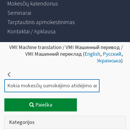
Mokesčių kalendorius
Seminarai
Tarptautinis apmokestinimas
Kontaktai / Apklausa
VMI Machine translation / VMI Машинный перевод /
VMI Машинний переклад (
English
,
Русский
,
Українська
)
Paieška
Kategorijos