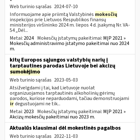
Web turinio sąrašas
2024-07-10
Informuojame apie priimtą Valstybinės
mokesčių
inspekcijos prie Lietuvos Respublikos finansų
ministerijos viršininko 2024 m. liepos 4 d. įsakymą Nr. VA-
54 „Dėl...
Metai:
2024
Mokesčių įstatymų pakeitimai:
MĮP 2021 »
Mokesčių administravimo įstatymo pakeitimai nuo 2024
m.
kitų Europos sąjungos valstybių narių į
tarptautines parodas Lietuvoje bei akcizų
sumokėjimo
Web turinio sąrašas
2023-05-03
Atsižvelgdami į tai, kad Lietuvoje nuolat
organizuojamos tarptautinės alkoholinių gėrimų
parodos, kuriose neparduodami, tačiau demonstruojami
ir
degustuojami ne tik...
Metai:
2023
Mokesčių įstatymų pakeitimai:
MĮP 2021 »
Akcizų mokesčių pakeitimai nuo 2023 m.
Aktualūs klausimai dėl mokestinės pagalbos
Web turinio sąrašas
2022-11-03