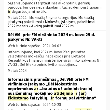
organizuojamos tarptautinės alkoholinių gėrimų
parodos, kuriose neparduodami, tačiau demonstruojami
ir
degustuojami ne tik...
Metai:
2022
Mokesčių žinyno kategorijos:
Mokesčių
įstatymų pakeitimai » Mokesčių įstatymų pakeitimai
2022 metais » Akcizų pakeitimai 2022 m.
Dėl VMI prie FM viršininko 2024 m. kovo 29 d.
įsakymo Nr. VA-33
Web turinio sąrašas
2024-04-02
Informuojame, kad 2024 m. kovo 29 d. priimtas
Valstybinės mokesčių inspekcijos prie Lietuvos
Respublikos finansų ministerijos viršininko įsakymas Nr.
VA-33 „Dėl Elektroninio kvito naudojimo...
Metai:
2024
Informacinis pranešimas „Dėl VMI prie FM
viršininko įsakymo „Dėl Mokestinės
nepriemokos
ar
...baudos už administracinį
nusižengimą mokėjimo
atidėjimo
ir
(
ar
)
išdėstymo
taisyklių...
ir
formų patvirtinimo“
Web turinio sąrašas
2024-10-28