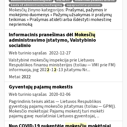
administracinis nusižengimas
maį 88 str.
mokestinės paskolos sutartis
bauda už administracinį nusižengimą
supaprastintas procesas
Mokesčių žinyno kategorijos:
Prašymai, pažymos ir
mokėjimo duomenys » Pažymų užsakymas ir prašymų
teikimas » Prašymas atidėti arba išdėstyti mokestinę
nepriemoką
Informacinis pranešimas dėl
Mokesčių
administravimo įstatymo, Valstybinio
socialinio
Web turinio sąrašas
2022-12-27
Valstybinė mokesčių inspekcija prie Lietuvos
Respublikos finansų ministerijos (toliau — VMI prie FM)
informuoja, jog 202
2
-1
2
-13 įstatymu Nr....
Metai:
2022
Gyventojų pajamų mokestis
Web turinio sąrašas
2020-02-06
Pagrindinis teisės aktas — Lietuvos Respublikos
gyventojų pajamų mokesčio įstatymas (toliau — GPMĮ).
Mokesčio mokėtojai: Pajamų mokestį turi mokėti
pajamų gavę: nuolatiniai Lietuvos gyventojai, ...
Nuo COVID-19 nukentėję
mokesčių
mokėtojai