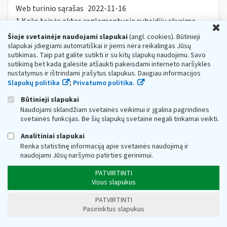
Web turinio sąrašas
2022-11-16
1.Koks teisės aktas reglamentuoja subsidijų skyrimą
U
įmonėms? Subsidijų įmonėms, veikiančioms itin
Šioje svetainėje naudojami slapukai
(angl. cookies). Būtinieji
paveiktuose sektoriuose, lėšų skyrimo
ir
slapukai įdiegiami automatiškai ir jiems nėra reikalingas Jūsų
administravimo tvarkos aprašas...
sutikimas. Taip pat galite sutikti ir su kitų slapukų naudojimu. Savo
Dėl tiesioginio PVM
ir
(arba) akcizų lengvatų
sutikimą bet kada galėsite atšaukti pakeisdami interneto naršyklės
nustatymus ir ištrindami įrašytus slapukus. Daugiau informacijos
taikymo
Slapukų politika
;
Privatumo politika.
Web turinio sąrašas
2023-08-28
Būtinieji slapukai
1. Teisės aktai, reglamentuojantys tiesioginio taikymo
PVM
ir
(arba) akcizų lengvatas. • Pridėtinės vertės
Naudojami sklandžiam svetainės veikimui ir įgalina pagrindines
mokesčio
ir
akcizų taikymo prekėms...
svetainės funkcijas. Be šių slapukų svetainė negali tinkamai veikti.
DUK Dėl priemonės „subsidijos įmonėms,
Analitiniai slapukai
veikiančioms itin paveiktuose sektoriuose“
Renka statistinę informaciją apie svetainės naudojimą ir
naudojami Jūsų naršymo patirties gerinimui.
Web turinio sąrašas
2022-11-16
1. Koks teisės aktas reglamentuoja subsidijų skyrimą
PATVIRTINTI
įmonėms? Subsidijų įmonėms, veikiančioms itin
Visus slapukus
paveiktuose sektoriuose, lėšų skyrimo
ir
administravimo tvarkos...
PATVIRTINTI
Pasirinktus slapukus
Dėl Lietuvos Respublikos akcizų įstatymo
pakeitimo nuo 2023 m. vasario 13 d.