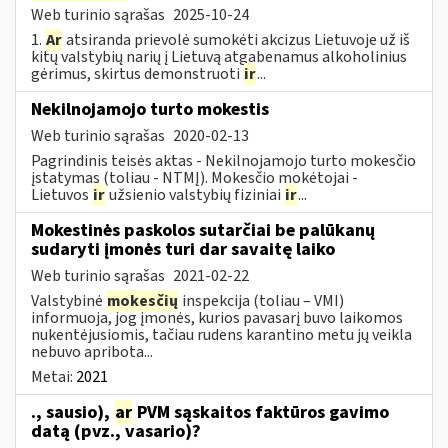
Web turinio sąrašas
2025-10-24
1.
Ar
atsiranda prievolė sumokėti akcizus Lietuvoje už iš
kitų valstybių narių į Lietuvą atgabenamus alkoholinius
gėrimus, skirtus demonstruoti
ir
...
Nekilnojamojo turto mokestis
Web turinio sąrašas
2020-02-13
Pagrindinis teisės aktas - Nekilnojamojo turto mokesčio
įstatymas (toliau - NTMĮ). Mokesčio mokėtojai -
Lietuvos
ir
užsienio valstybių fiziniai
ir
...
Mokestinės paskolos sutarčiai be palūkanų
sudaryti įmonės turi dar savaitę laiko
Web turinio sąrašas
2021-02-22
Valstybinė
mokesčių
inspekcija (toliau – VMI)
informuoja, jog įmonės, kurios pavasarį buvo laikomos
nukentėjusiomis, tačiau rudens karantino metu jų veikla
nebuvo apribota...
Metai:
2021
., sausio),
ar
PVM sąskaitos faktūros gavimo
datą (pvz., vasario)?