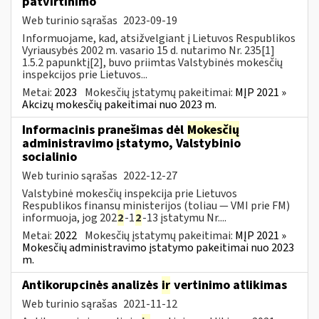
patvirtinimo
Web turinio sąrašas
2023-09-19
Informuojame, kad, atsižvelgiant į Lietuvos Respublikos
Vyriausybės 2002 m. vasario 15 d. nutarimo Nr. 235[1]
1.5.2 papunktį[2], buvo priimtas Valstybinės mokesčių
inspekcijos prie Lietuvos...
Metai:
2023
Mokesčių įstatymų pakeitimai:
MĮP 2021 »
Akcizų mokesčių pakeitimai nuo 2023 m.
Informacinis pranešimas dėl
Mokesčių
administravimo įstatymo, Valstybinio
socialinio
Web turinio sąrašas
2022-12-27
Valstybinė mokesčių inspekcija prie Lietuvos
Respublikos finansų ministerijos (toliau — VMI prie FM)
informuoja, jog 202
2
-1
2
-13 įstatymu Nr....
Metai:
2022
Mokesčių įstatymų pakeitimai:
MĮP 2021 »
Mokesčių administravimo įstatymo pakeitimai nuo 2023
m.
Antikorupcinės analizės
ir
vertinimo atlikimas
Web turinio sąrašas
2021-11-12