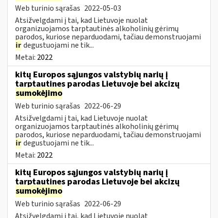
Web turinio sąrašas
2022-05-03
Atsižvelgdami į tai, kad Lietuvoje nuolat
organizuojamos tarptautinės alkoholinių gėrimų
parodos, kuriose neparduodami, tačiau demonstruojami
ir
degustuojami ne tik...
Metai:
2022
kitų Europos sąjungos valstybių narių į
tarptautines parodas Lietuvoje bei akcizų
sumokėjimo
Web turinio sąrašas
2022-06-29
Atsižvelgdami į tai, kad Lietuvoje nuolat
organizuojamos tarptautinės alkoholinių gėrimų
parodos, kuriose neparduodami, tačiau demonstruojami
ir
degustuojami ne tik...
Metai:
2022
kitų Europos sąjungos valstybių narių į
tarptautines parodas Lietuvoje bei akcizų
sumokėjimo
Web turinio sąrašas
2022-06-29
Atsižvelgdami į tai, kad Lietuvoje nuolat