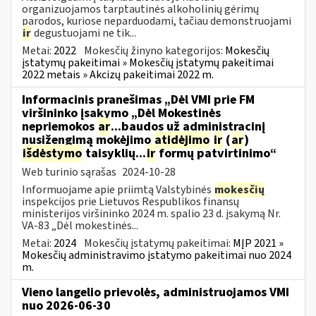
organizuojamos tarptautinės alkoholinių gėrimų
parodos, kuriose neparduodami, tačiau demonstruojami
ir
degustuojami ne tik...
Metai:
2022
Mokesčių žinyno kategorijos:
Mokesčių
įstatymų pakeitimai » Mokesčių įstatymų pakeitimai
2022 metais » Akcizų pakeitimai 2022 m.
Informacinis pranešimas „Dėl VMI prie FM
viršininko įsakymo „Dėl Mokestinės
nepriemokos
ar
...baudos už administracinį
nusižengimą mokėjimo
atidėjimo
ir
(
ar
)
išdėstymo
taisyklių...
ir
formų patvirtinimo“
Web turinio sąrašas
2024-10-28
Informuojame apie priimtą Valstybinės
mokesčių
inspekcijos prie Lietuvos Respublikos finansų
ministerijos viršininko 2024 m. spalio 23 d. įsakymą Nr.
VA-83 „Dėl mokestinės...
Metai:
2024
Mokesčių įstatymų pakeitimai:
MĮP 2021 »
Mokesčių administravimo įstatymo pakeitimai nuo 2024
m.
Vieno langelio prievolės, administruojamos VMI
nuo 2026-06-30