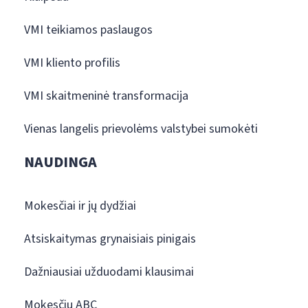
VMI teikiamos paslaugos
VMI kliento profilis
VMI skaitmeninė transformacija
Vienas langelis prievolėms valstybei sumokėti
NAUDINGA
Mokesčiai ir jų dydžiai
Atsiskaitymas grynaisiais pinigais
Dažniausiai užduodami klausimai
Mokesčių ABC