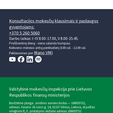
Konsultacijos mokesčių klausimais ir paslaugos
gyventojams:
+370 5 260 5060
Darbo laikas: I-IV 8.00-17.00, V 8.00-15.45.
Prieššventinę dieną - viena valanda trumpiau.
Kiekvieno mėnesio antrą penktadienį 8.00 val. - 12.00 val.
Mano VMI
Paklausimas per
Valstybinė mokesčių inspekcija prie Lietuvos
Respublikos finansų ministerijos
Biudžetinė įstaiga. Juridinio asmens kodas — 188659752,
adresas: Vasario 16-osios g. 14, 01107 Vilnius, Lietuva, el.paštas:
vmi@vmi.lt
, E. pristatymo dėžutės adresas 188659752