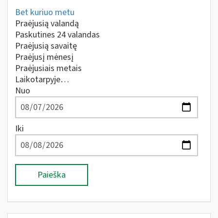
Bet kuriuo metu
Praėjusią valandą
Paskutines 24 valandas
Praėjusią savaitę
Praėjusį mėnesį
Praėjusiais metais
Laikotarpyje…
Nuo
Iki
Paieška