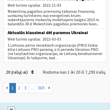
Web turinio sąrašas
2022-11-03
Mokestinių pagalbos priemonių taikymas finansinių
sunkumų turintiems nuo energetinės krizės
nukentėjusiems mokesčių mokėtojams baigėsi 2023 m.
balandžio 30 d. Mokestinės pagalbos priemonės buvo...
Aktualūs klausimai dėl paramos Ukrainai
Web turinio sąrašas
2022-03-03
1.Lietuvos pelno nesiekianti organizacija (PNO) teikia
kitai Lietuvos PNO paramą, o ši perveda Ukrainos PNO
(ne tarptautinei organizacijai, ne Lietuvių bendruomenei
Ukrainoje). Ar laikysime, kad...
20 Įrašų(-ai)
Rodoma nuo 1 iki 20 iš 7,293 irašų.
1
2
3
...
365
Uždaryti