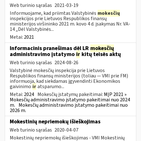
Web turinio sąrašas
2021-03-19
Informuojame, kad priimtas Valstybinės
mokesčių
inspekcijos prie Lietuvos Respublikos finansų
ministerijos viršininko 2021 m. kovo 4 d. įsakymas Nr. VA-
14 „Dėl Valstybinės...
Metai:
2021
Informacinis pranešimas dėl LR
mokesčių
administravimo įstatymo
ir
kitų teisės aktų
Web turinio sąrašas
2024-08-26
Valstybinė mokesčių inspekcija prie Lietuvos
Respublikos finansų ministerijos (toliau — VMI prie FM)
informuoja, kad siekdamas įgyvendinti Ekonomikos
gaivinimo
ir
atsparumo...
Metai:
2024
Mokesčių įstatymų pakeitimai:
MĮP 2021 »
Mokesčių administravimo įstatymo pakeitimai nuo 2024
m.
Mokesčių administravimo įstatymo pakeitimai nuo
2026 m.
Mokestinių nepriemokų išieškojimas
Web turinio sąrašas
2020-04-07
Mokestinių nepriemokų išieškojimas - VMI Mokestinių