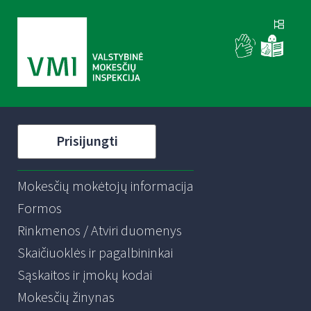
Prisijungti
Mokesčių mokėtojų informacija
Formos
Rinkmenos / Atviri duomenys
Skaičiuoklės ir pagalbininkai
Sąskaitos ir įmokų kodai
Mokesčių žinynas