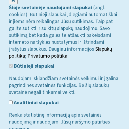
Šioje svetainėje naudojami slapukai
(angl.
cookies). Būtinieji slapukai įdiegiami automatiškai
ir jiems nėra reikalingas Jūsų sutikimas. Taip pat
galite sutikti ir su kitų slapukų naudojimu. Savo
sutikimą bet kada galėsite atšaukti pakeisdami
interneto naršyklės nustatymus ir ištrindami
įrašytus slapukus. Daugiau informacijos
Slapukų
politika
;
Privatumo politika.
Būtinieji slapukai
Naudojami sklandžiam svetainės veikimui ir įgalina
pagrindines svetainės funkcijas. Be šių slapukų
svetainė negali tinkamai veikti.
Analitiniai slapukai
Renka statistinę informaciją apie svetainės
naudojimą ir naudojami Jūsų naršymo patirties
gerinimui.