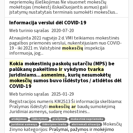
nepriemokų išieškojimas Ne visuomet mokesčių
mokėtojas (mokestį išskaičiuojantis asmuo) gali
įstatymų nustatytais terminais sumokėti mokesčius...
Informacija verslui dėl COVID-19
Web turinio sąrašas
2020-07-20
Atnaujinta 2021 rugsėjo 2 d. VMI teikiamos mokestinės
pagalbos priemonės verslui, nukentėjusiam nuo COVID-
19 - iki 2021 m. Valstybinė
mokesčių
inspekcija
informuoja, jog...
Kokia
mokestinių paskolų sutarčių (MPS) be
palūkanų pakeitimo
ir
vykdymo
tvarka
juridiniams...
asmenims
, kurių nesumokėtų
mokesčių
sumos buvo išdėstytos / atidėtos dėl
COVID-19
Web turinio sąrašas
2025-01-29
Registracijos numeris KM2513 Ši informacija skelbiama:
Prašymas išdėstyti
mokesčių
ar
baudų sumokėjimą
Juridiniai asmenys, sudarę mokestinės...
atidėjimas
išdėstymas
prašymai
mokestinė nepriemoka
Mokesčių
juridiniai asmenys
išdėstymo tvarka
ekstremali situacija
žinyno kategorijos:
Prašymai, pažymos ir mokėjimo