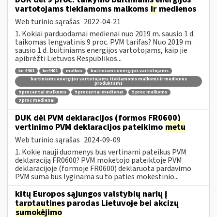
vartotojams tiekiamoms malkoms
ir
medienos
Web turinio sąrašas
2022-04-21
1. Kokiai parduodamai medienai nuo 2019 m. sausio 1 d.
taikomas lengvatinis 9 proc. PVM tarifas? Nuo 2019 m.
sausio 1 d. buitiniams energijos vartotojams, kaip jie
apibrėžti Lietuvos Respublikos...
kn 4401
kn4401
malkos
buitiniams energijos vartotojams
buitiniams energijos vartotojams tiekiamoms malkoms ir medienos
produktams
9 procentai malkoms
9 procentai medienai
9 proc malkoms
9 proc medienai
DUK dėl PVM deklaracijos (formos FR0600)
vertinimo PVM deklaracijos pateikimo
metu
Web turinio sąrašas
2024-09-09
1. Kokie nauji duomenys bus vertinami pateikus PVM
deklaraciją FR0600? PVM mokėtojo pateiktoje PVM
deklaracijoje (formoje FR0600) deklaruota pardavimo
PVM suma bus lyginama su to paties mokestinio...
kitų Europos sąjungos valstybių narių į
tarptautines parodas Lietuvoje bei akcizų
sumokėjimo