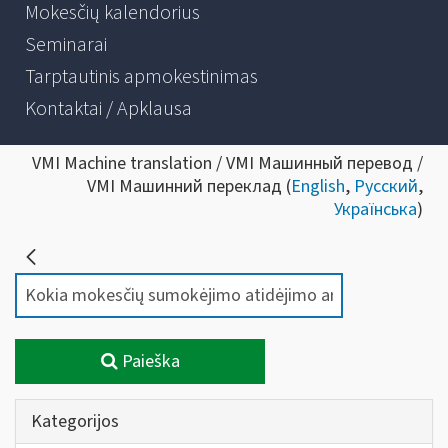
Mokesčių kalendorius
Seminarai
Tarptautinis apmokestinimas
Kontaktai / Apklausa
VMI Machine translation / VMI Машинный перевод /
VMI Машинний переклад (
English
,
Русский
,
Українська
)
Paieška
Kategorijos