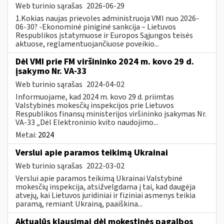
Web turinio sąrašas
2026-06-29
1.Kokias naujas prievoles administruoja VMI nuo 2026-
06-30? -Ekonominė piniginė sankcija – Lietuvos
Respublikos įstatymuose ir Europos Sąjungos teisės
aktuose, reglamentuojančiuose poveikio...
Dėl VMI prie FM viršininko 2024 m. kovo 29 d.
įsakymo Nr. VA-33
Web turinio sąrašas
2024-04-02
Informuojame, kad 2024 m. kovo 29 d. priimtas
Valstybinės mokesčių inspekcijos prie Lietuvos
Respublikos finansų ministerijos viršininko įsakymas Nr.
VA-33 „Dėl Elektroninio kvito naudojimo...
Metai:
2024
Verslui apie paramos teikimą Ukrainai
Web turinio sąrašas
2022-03-02
Verslui apie paramos teikimą Ukrainai Valstybinė
mokesčių inspekcija, atsižvelgdama į tai, kad daugėja
atvejų, kai Lietuvos juridiniai ir fiziniai asmenys teikia
paramą, remiant Ukrainą, paaiškina...
Aktualūs klausimai dėl mokestinės pagalbos