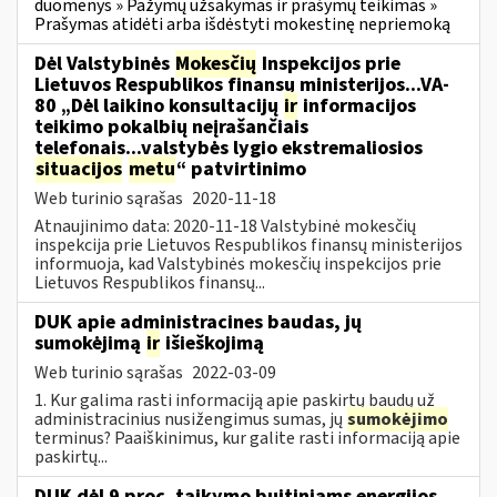
duomenys » Pažymų užsakymas ir prašymų teikimas »
Prašymas atidėti arba išdėstyti mokestinę nepriemoką
Dėl Valstybinės
Mokesčių
Inspekcijos prie
Lietuvos Respublikos finansų ministerijos...VA-
80 „Dėl laikino konsultacijų
ir
informacijos
teikimo pokalbių neįrašančiais
telefonais...valstybės lygio ekstremaliosios
situacijos
metu
“ patvirtinimo
Web turinio sąrašas
2020-11-18
Atnaujinimo data: 2020-11-18 Valstybinė mokesčių
inspekcija prie Lietuvos Respublikos finansų ministerijos
informuoja, kad Valstybinės mokesčių inspekcijos prie
Lietuvos Respublikos finansų...
DUK apie administracines baudas, jų
sumokėjimą
ir
išieškojimą
Web turinio sąrašas
2022-03-09
1. Kur galima rasti informaciją apie paskirtų baudų už
administracinius nusižengimus sumas, jų
sumokėjimo
terminus? Paaiškinimus, kur galite rasti informaciją apie
paskirtų...
DUK dėl 9 proc. taikymo buitiniams energijos