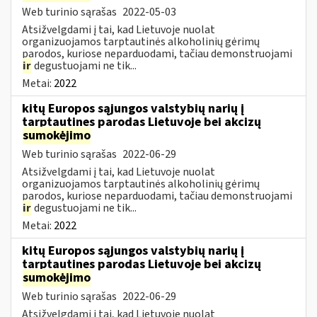
Web turinio sąrašas
2022-05-03
Atsižvelgdami į tai, kad Lietuvoje nuolat
organizuojamos tarptautinės alkoholinių gėrimų
parodos, kuriose neparduodami, tačiau demonstruojami
ir
degustuojami ne tik...
Metai:
2022
kitų Europos sąjungos valstybių narių į
tarptautines parodas Lietuvoje bei akcizų
sumokėjimo
Web turinio sąrašas
2022-06-29
Atsižvelgdami į tai, kad Lietuvoje nuolat
organizuojamos tarptautinės alkoholinių gėrimų
parodos, kuriose neparduodami, tačiau demonstruojami
ir
degustuojami ne tik...
Metai:
2022
kitų Europos sąjungos valstybių narių į
tarptautines parodas Lietuvoje bei akcizų
sumokėjimo
Web turinio sąrašas
2022-06-29
Atsižvelgdami į tai, kad Lietuvoje nuolat