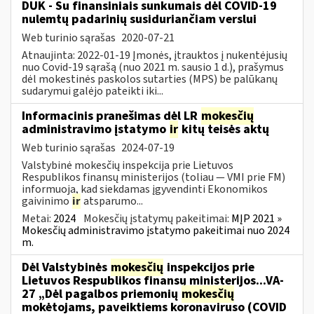
DUK - Su finansiniais sunkumais dėl COVID-19
nulemtų padarinių susiduriančiam verslui
Web turinio sąrašas
2020-07-21
Atnaujinta: 2022-01-19 Įmonės, įtrauktos į nukentėjusių
nuo Covid-19 sąrašą (nuo 2021 m. sausio 1 d.), prašymus
dėl mokestinės paskolos sutarties (MPS) be palūkanų
sudarymui galėjo pateikti iki...
Informacinis pranešimas dėl LR
mokesčių
administravimo įstatymo
ir
kitų teisės aktų
Web turinio sąrašas
2024-07-19
Valstybinė mokesčių inspekcija prie Lietuvos
Respublikos finansų ministerijos (toliau — VMI prie FM)
informuoja, kad siekdamas įgyvendinti Ekonomikos
gaivinimo
ir
atsparumo...
Metai:
2024
Mokesčių įstatymų pakeitimai:
MĮP 2021 »
Mokesčių administravimo įstatymo pakeitimai nuo 2024
m.
Dėl Valstybinės
mokesčių
inspekcijos prie
Lietuvos Respublikos finansų ministerijos...VA-
27 „Dėl pagalbos priemonių
mokesčių
mokėtojams, paveiktiems koronaviruso (COVID