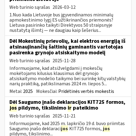
Web turinio sąrašas
2026-03-12
1.Nuo kada Lietuvoje bus įgyvendinamos minimalų
apmokestinimo lygį ES užtikrinančios priemonės?
Lietuva pasirinko taikyti Direktyvos 50 straipsnyje
nustatytą išimtį — ne daugiau kaip šešerius...
Dėl Mokestinių prievolių, kai elektros energiją iš
atsinaujinančių šaltinių gaminantis vartotojas
pasirenka grynojo atsiskaitymo modelį
Web turinio sąrašas
2025-11-28
Informuojame, kad atsižvelgdami į mokesčių
mokėtojams kilusius klausimus dėl grynojo
atsiskaitymo modelio taikymo bei surinkę kitų valstybių
narių praktiką, patikslinamas 2024 m. liepos 5...
Metai:
2025
Mokesčiai:
Pridėtinės vertės mokestis
Dėl Saugumo įnašo deklaracijos KIT725 formos,
jos
pildymo, tikslinimo
ir
pateikimo
Web turinio sąrašas
2025-11-21
Informuojame, kad 2025 m. lapkričio 19 d. buvo priimtas
Saugumo įnašo deklaraci
jos
KIT725 formos,
jos
pildymo, tikslinimo...