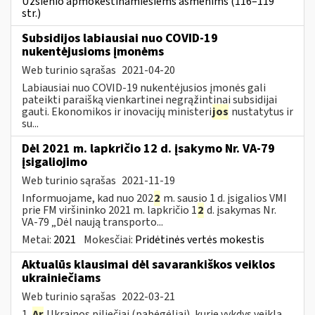
Užsienio apmokestinamiesiems asmenims (116–119
str.)
Subsidijos labiausiai nuo COVID-19
nukentėjusioms įmonėms
Web turinio sąrašas
2021-04-20
Labiausiai nuo COVID-19 nukentėjusios įmonės gali
pateikti paraišką vienkartinei negrąžintinai subsidijai
gauti. Ekonomikos ir inovacijų ministeri
jos
nustatytus ir
su...
Dėl 2021 m. lapkričio 12 d. įsakymo Nr. VA-79
įsigaliojimo
Web turinio sąrašas
2021-11-19
Informuojame, kad nuo 202
2
m. sausio 1 d. įsigalios VMI
prie FM viršininko 2021 m. lapkričio 1
2
d. įsakymas Nr.
VA-79 „Dėl naują transporto...
Metai:
2021
Mokesčiai:
Pridėtinės vertės mokestis
Aktualūs klausimai dėl savarankiškos veiklos
ukrainiečiams
Web turinio sąrašas
2022-03-21
1.
Ar
Ukrainos piliečiai (pabėgėliai), kurie vykdys veiklą