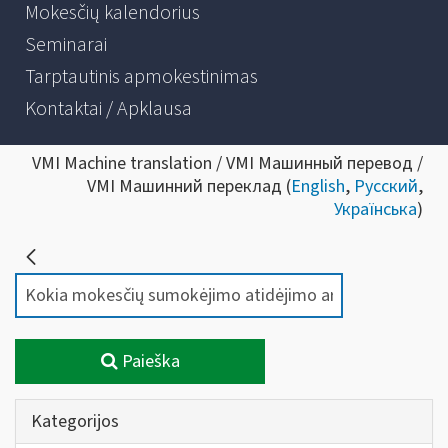
Mokesčių kalendorius
Seminarai
Tarptautinis apmokestinimas
Kontaktai / Apklausa
VMI Machine translation / VMI Машинный перевод /
VMI Машинний переклад (
English
,
Русский
,
Українська
)
Paieška
Kategorijos