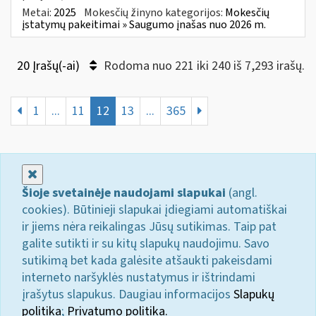
Metai:
2025
Mokesčių žinyno kategorijos:
Mokesčių
įstatymų pakeitimai » Saugumo įnašas nuo 2026 m.
20 Įrašų(-ai)
Rodoma nuo 221 iki 240 iš 7,293 irašų.
1
...
11
12
13
...
365
Uždaryti
Šioje svetainėje naudojami slapukai
(angl.
cookies). Būtinieji slapukai įdiegiami automatiškai
ir jiems nėra reikalingas Jūsų sutikimas. Taip pat
galite sutikti ir su kitų slapukų naudojimu. Savo
sutikimą bet kada galėsite atšaukti pakeisdami
interneto naršyklės nustatymus ir ištrindami
įrašytus slapukus. Daugiau informacijos
Slapukų
politika
;
Privatumo politika.