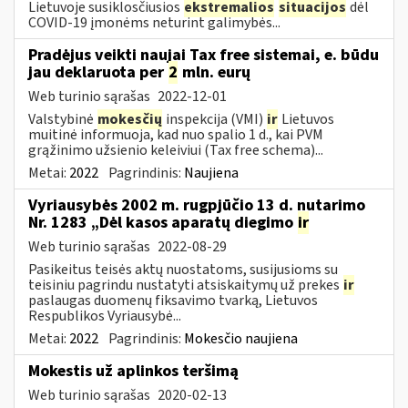
Lietuvoje susiklosčiusios
ekstremalios
situacijos
dėl
COVID-19 įmonėms neturint galimybės...
Pradėjus veikti naujai Tax free sistemai, e. būdu
jau deklaruota per
2
mln. eurų
Web turinio sąrašas
2022-12-01
Valstybinė
mokesčių
inspekcija (VMI)
ir
Lietuvos
muitinė informuoja, kad nuo spalio 1 d., kai PVM
grąžinimo užsienio keleiviui (Tax free schema)...
Metai:
2022
Pagrindinis:
Naujiena
Vyriausybės 2002 m. rugpjūčio 13 d. nutarimo
Nr. 1283 „Dėl kasos aparatų diegimo
ir
Web turinio sąrašas
2022-08-29
Pasikeitus teisės aktų nuostatoms, susijusioms su
teisiniu pagrindu nustatyti atsiskaitymų už prekes
ir
paslaugas duomenų fiksavimo tvarką, Lietuvos
Respublikos Vyriausybė...
Metai:
2022
Pagrindinis:
Mokesčio naujiena
Mokestis už aplinkos teršimą
Web turinio sąrašas
2020-02-13