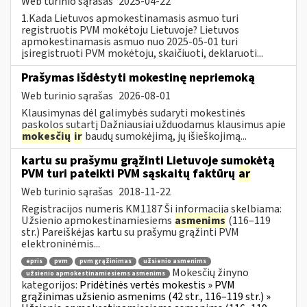
Web turinio sąrašas
2025-04-22
1.Kada Lietuvos apmokestinamasis asmuo turi
registruotis PVM mokėtoju Lietuvoje? Lietuvos
apmokestinamasis asmuo nuo 2025-05-01 turi
įsiregistruoti PVM mokėtoju, skaičiuoti, deklaruoti...
Prašymas išdėstyti mokestinę nepriemoką
Web turinio sąrašas
2026-08-01
Klausimynas dėl galimybės sudaryti mokestinės
paskolos sutartį Dažniausiai užduodamus klausimus apie
mokesčių
ir
baudų sumokėjimą, jų išieškojimą...
kartu su prašymu grąžinti Lietuvoje sumokėtą
PVM turi pateikti PVM sąskaitų faktūrų
ar
Web turinio sąrašas
2018-11-22
Registracijos numeris KM1187 Ši informacija skelbiama:
Užsienio apmokestinamiesiems
asmenims
(116–119
str.) Pareiškėjas kartu su prašymu grąžinti PVM
elektroninėmis...
epris
pvm
pvm grąžinimas
užsienio asmenims
Mokesčių žinyno
užsienio apmokestinamiesiems asmenims
kategorijos:
Pridėtinės vertės mokestis » PVM
grąžinimas užsienio asmenims (42 str., 116–119 str.) »