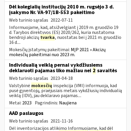
Dėl kolegialių institucijų 2010 m. rugsėjo 3 d.
įsakymo Nr. VA-97/1B-553 pakeitimo
Web turinio sąrašas
2022-07-11
Informuojame, kad, atsižvelgiant į 2019 m. gruodžio 19
d. Tarybos direktyvos (ES) 2020/262, kuria nustatoma
bendroji akcizų
tvarka
, nuostatas bei į 2021 m. gruodžio
16 d....
Mokesčių įstatymų pakeitimai:
MĮP 2021 » Akcizų
mokesčių pakeitimai nuo 2023 m.
Individualią veiklą pernai vykdžiusiems
deklaruoti pajamas liko mažiau nei
2
savaitės
Web turinio sąrašas
2023-04-18
Valstybinė
mokesčių
inspekcija (VMI) informuoja, kad
pusė gyventojų, praėjusiais metais vykdžiusių individualią
veiklą (IDV), jau deklaravo pajamas....
Metai:
2023
Pagrindinis:
Naujiena
AAD paslaugos
Web turinio sąrašas
2021-11-16
Dėl inventorizacijos atlikimo Informuojame, kad dėl