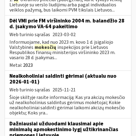
Lietuvoje su verslo liudijimu arba pagal individualios
veiklos pažymą, bus laikomi PVM tikslais Lietuvos...
Dėl VMI prie FM viršininko 2004 m. balandžio 28
d. įsakymo VA-64 pakeitimo
Web turinio sąrašas
2023-03-02
Informuojame, kad nuo 2023 m. kovo 1 d. įsigaliojo
Valstybinės
mokesčių
inspekcijos prie Lietuvos
Respublikos finansų ministerijos viršininko 2023 m.
vasario 28 d. įsakymas...
Metai:
2023
Nealkoholiniai saldinti gėrimai (aktualu nuo
2026-01-01)
Web turinio sąrašas
2025-11-21
Šioje skiltyje rasite informaciją: Kas yra akcizų mokesčio
už nealkoholinius saldintus gėrimus mokėtojai; Kokie
nealkoholiniai saldinti gėrimai laikomi akcizų mokesčio
objektu; Koks yra...
Dažniausiai užduodami klausimai apie
minimalų apmokestinimo lygį užtikrinančias
priemones Lietuvoje