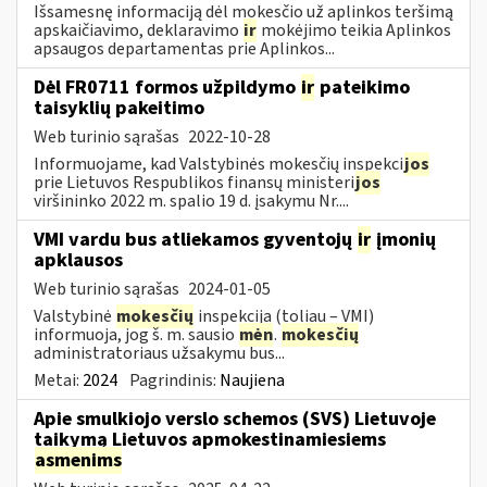
Išsamesnę informaciją dėl mokesčio už aplinkos teršimą
apskaičiavimo, deklaravimo
ir
mokėjimo teikia Aplinkos
apsaugos departamentas prie Aplinkos...
Dėl FR0711 formos užpildymo
ir
pateikimo
taisyklių pakeitimo
Web turinio sąrašas
2022-10-28
Informuojame, kad Valstybinės mokesčių inspekci
jos
prie Lietuvos Respublikos finansų ministeri
jos
viršininko 2022 m. spalio 19 d. įsakymu Nr....
VMI vardu bus atliekamos gyventojų
ir
įmonių
apklausos
Web turinio sąrašas
2024-01-05
Valstybinė
mokesčių
inspekcija (toliau – VMI)
informuoja, jog š. m. sausio
mėn
.
mokesčių
administratoriaus užsakymu bus...
Metai:
2024
Pagrindinis:
Naujiena
Apie smulkiojo verslo schemos (SVS) Lietuvoje
taikymą Lietuvos apmokestinamiesiems
asmenims