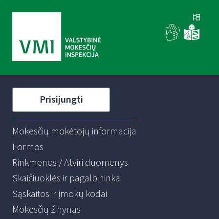
Prisijungti
Mokesčių mokėtojų informacija
Formos
Rinkmenos / Atviri duomenys
Skaičiuoklės ir pagalbininkai
Sąskaitos ir įmokų kodai
Mokesčių žinynas