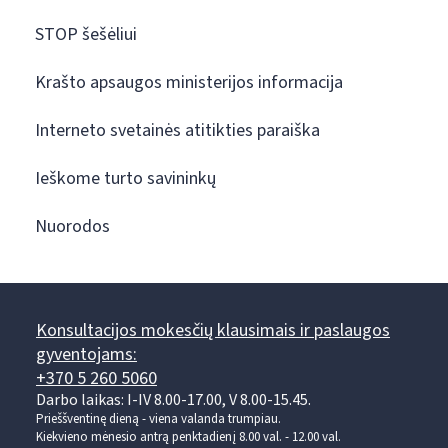
STOP šešėliui
Krašto apsaugos ministerijos informacija
Interneto svetainės atitikties paraiška
Ieškome turto savininkų
Nuorodos
Konsultacijos mokesčių klausimais ir paslaugos
gyventojams:
+370 5 260 5060
Darbo laikas: I-IV 8.00-17.00, V 8.00-15.45.
Prieššventinę dieną - viena valanda trumpiau.
Kiekvieno mėnesio antrą penktadienį 8.00 val. - 12.00 val.