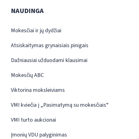
NAUDINGA
Mokesčiai ir jų dydžiai
Atsiskaitymas grynaisiais pinigais
Dažniausiai užduodami klausimai
Mokesčių ABC
Viktorina moksleiviams
VMI kviečia į „Pasimatymą su mokesčiais“
VMI turto aukcionai
Įmonių VDU palyginimas