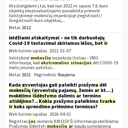
Atsižvelgdami į tai, kad nuo 2022 m. sausio 7 d. kuro
objektų eksploatuotojams panaikinta prievolė
Valstybinėje mokesčių inspekcijoje įregistruoti /
išregistruoti kuro objektus,...
Metai:
2022
leidžiami atskaitymai – ne tik darbuotojų
Covid-19 testavimui skiriamos lėšos, bet
ir
Web turinio sąrašas
2021-01-07
Valstybinė
mokesčių
inspekcija (toliau – VMI)
informuoja, kad
ekstremalios
situacijos
dėl COVID-19
metu įmonės patirtos...
Metai:
2021
Pagrindinis:
Naujiena
Kada gyventojas gali pateikti prašymą dėl
mokesčių
(gyventojų pajamų, žemės
ar
kt....)
mokėjimo
išdėstymo
dalimis
ar
termino
atidėjimo
?...
Kokia
prašymo pateikimo
tvarka
ir
koks sprendimo priėmimo terminas?
Web turinio sąrašas
2026-04-01
Registraci
jos
numeris KM3150 Ši informacija skelbiama:
Prašymas išdėstyti
mokesčių
ar
baudų sumokėjimą