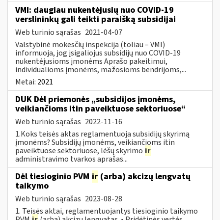
VMI: daugiau nukentėjusių nuo COVID-19
verslininkų gali teikti paraišką subsidijai
Web turinio sąrašas
2021-04-07
Valstybinė mokesčių inspekcija (toliau – VMI)
informuoja, jog įsigaliojus subsidijų nuo COVID-19
nukentėjusioms įmonėms Aprašo pakeitimui,
individualioms įmonėms, mažosioms bendrijoms,...
Metai:
2021
DUK Dėl priemonės „subsidijos įmonėms,
veikiančioms itin paveiktuose sektoriuose“
Web turinio sąrašas
2022-11-16
1.Koks teisės aktas reglamentuoja subsidijų skyrimą
įmonėms? Subsidijų įmonėms, veikiančioms itin
paveiktuose sektoriuose, lėšų skyrimo
ir
administravimo tvarkos aprašas...
Dėl tiesioginio PVM
ir
(arba) akcizų lengvatų
taikymo
Web turinio sąrašas
2023-08-28
1. Teisės aktai, reglamentuojantys tiesioginio taikymo
PVM
ir
(arba) akcizų lengvatas. • Pridėtinės vertės