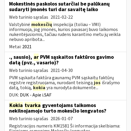
Mokestinės paskolos sutarčiai be palūkanų
sudaryti įmonės turi dar savaitę laiko
Web turinio sąrašas
2021-02-22
Valstybinė
mokesčių
inspekcija (toliau – VMI)
informuoja, jog įmonės, kurios pavasarį buvo laikomos
nukentėjusiomis, tačiau rudens karantino metu jų veikla
nebuvo apribota...
Metai:
2021
., sausio),
ar
PVM sąskaitos faktūros gavimo
datą (pvz., vasario)?
Web turinio sąrašas
2021-04-30
PVM sąskaita faktūra gaunamų PVM sąskaitų faktūrų
registre registruojama, nurodant teisingą
jos
išrašymo
datą, tokią,
kokia
yra nurodyta dokumente...
DUK:
DUK - Apie i.SAF
Kokia
tvarka
gyventojams taikomos
nekilnojamojo turto mokesčio lengvatos?
Web turinio sąrašas
2026-01-07
Registracijos numeris KM1581 Ši informacija skelbiama:
Fiziniams asmenims Mokesčių lengvatos