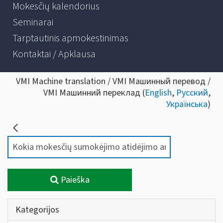
Mokesčių kalendorius
Seminarai
Tarptautinis apmokestinimas
Kontaktai / Apklausa
VMI Machine translation / VMI Машинный перевод /
VMI Машинний переклад (
English
,
Русский
,
Українська
)
Paieška
Kategorijos