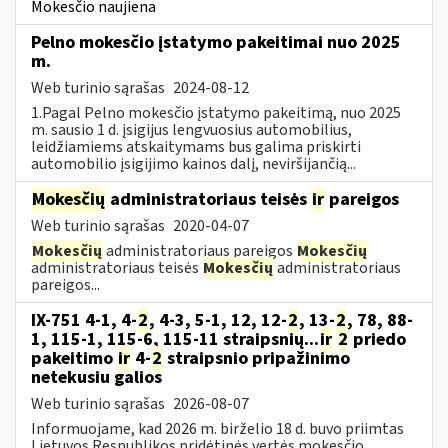
Mokesčio naujiena
Pelno mokesčio įstatymo pakeitimai nuo 2025
m.
Web turinio sąrašas
2024-08-12
1.Pagal Pelno mokesčio įstatymo pakeitimą, nuo 2025
m. sausio 1 d. įsigijus lengvuosius automobilius,
leidžiamiems atskaitymams bus galima priskirti
automobilio įsigijimo kainos dalį, neviršijančią...
Mokesčių
administratoriaus teisės
ir
pareigos
Web turinio sąrašas
2020-04-07
Mokesčių
administratoriaus pareigos
Mokesčių
administratoriaus teisės
Mokesčių
administratoriaus
pareigos...
IX-751 4-1, 4-
2
, 4-3, 5-1, 12, 12-
2
, 13-
2
, 78, 88-
1, 115-1, 115-6, 115-11 straipsnių...
ir
2
priedo
pakeitimo
ir
4-
2
straipsnio pripažinimo
netekusiu galios
Web turinio sąrašas
2026-08-07
Informuojame, kad 2026 m. birželio 18 d. buvo priimtas
Lietuvos Respublikos pridėtinės vertės mokesčio