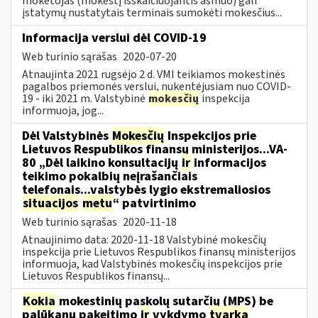
mokėtojas (mokestį išskaičiuojantis asmuo) gali
įstatymų nustatytais terminais sumokėti mokesčius...
Informacija verslui dėl COVID-19
Web turinio sąrašas
2020-07-20
Atnaujinta 2021 rugsėjo 2 d. VMI teikiamos mokestinės
pagalbos priemonės verslui, nukentėjusiam nuo COVID-
19 - iki 2021 m. Valstybinė
mokesčių
inspekcija
informuoja, jog...
Dėl Valstybinės
Mokesčių
Inspekcijos prie
Lietuvos Respublikos finansų ministerijos...VA-
80 „Dėl laikino konsultacijų
ir
informacijos
teikimo pokalbių neįrašančiais
telefonais...valstybės lygio ekstremaliosios
situacijos
metu
“ patvirtinimo
Web turinio sąrašas
2020-11-18
Atnaujinimo data: 2020-11-18 Valstybinė mokesčių
inspekcija prie Lietuvos Respublikos finansų ministerijos
informuoja, kad Valstybinės mokesčių inspekcijos prie
Lietuvos Respublikos finansų...
Kokia
mokestinių paskolų sutarčių (MPS) be
palūkanų pakeitimo
ir
vykdymo
tvarka