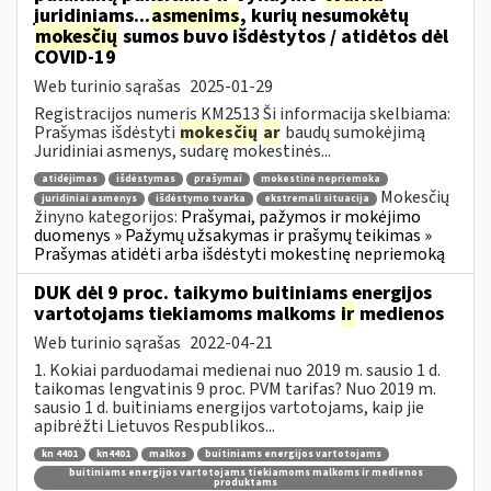
juridiniams...
asmenims
, kurių nesumokėtų
mokesčių
sumos buvo išdėstytos / atidėtos dėl
COVID-19
Web turinio sąrašas
2025-01-29
Registracijos numeris KM2513 Ši informacija skelbiama:
Prašymas išdėstyti
mokesčių
ar
baudų sumokėjimą
Juridiniai asmenys, sudarę mokestinės...
atidėjimas
išdėstymas
prašymai
mokestinė nepriemoka
Mokesčių
juridiniai asmenys
išdėstymo tvarka
ekstremali situacija
žinyno kategorijos:
Prašymai, pažymos ir mokėjimo
duomenys » Pažymų užsakymas ir prašymų teikimas »
Prašymas atidėti arba išdėstyti mokestinę nepriemoką
DUK dėl 9 proc. taikymo buitiniams energijos
vartotojams tiekiamoms malkoms
ir
medienos
Web turinio sąrašas
2022-04-21
1. Kokiai parduodamai medienai nuo 2019 m. sausio 1 d.
taikomas lengvatinis 9 proc. PVM tarifas? Nuo 2019 m.
sausio 1 d. buitiniams energijos vartotojams, kaip jie
apibrėžti Lietuvos Respublikos...
kn 4401
kn4401
malkos
buitiniams energijos vartotojams
buitiniams energijos vartotojams tiekiamoms malkoms ir medienos
produktams