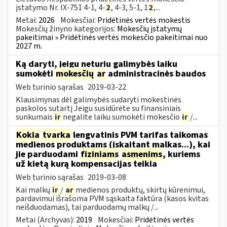
įstatymo Nr. IX-751 4-1, 4-
2
, 4-3, 5-1, 1
2
,...
Metai:
2026
Mokesčiai:
Pridėtinės vertės mokestis
Mokesčių žinyno kategorijos:
Mokesčių įstatymų
pakeitimai » Pridėtinės vertės mokesčio pakeitimai nuo
2027 m.
Ką daryti, jeigu neturiu galimybės laiku
sumokėti
mokesčių
ar
administracinės baudos
Web turinio sąrašas
2019-03-22
Klausimynas dėl galimybės sudaryti mokestinės
paskolos sutartį Jeigu susidūrėte su finansiniais
sunkumais
ir
negalite laiku sumokėti mokesčio
ir
/...
Kokia
tvarka
lengvatinis PVM tarifas taikomas
medienos produktams (įskaitant malkas...), kai
jie parduodami
fiziniams
asmenims
, kuriems
už kietą kurą kompensacijas teikia
Web turinio sąrašas
2019-03-08
Kai malkų
ir
/
ar
medienos produktų, skirtų kūrenimui,
pardavimui išrašoma PVM sąskaita faktūra (kasos kvitas
neišduodamas), tai parduodamų malkų /...
Metai (Archyvas):
2019
Mokesčiai:
Pridėtinės vertės