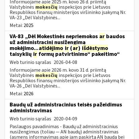
Informuojame apie 2025 m. kovo 26 d. priimtą
Valstybinės
mokesčių
inspekcijos prie Lietuvos
Respublikos finansų ministerijos viršininko įsakymą Nr.
VA-23 „Dėl Valstybinės...
Metai:
2025
VA-83 „Dėl Mokestinės nepriemokos
ar
baudos
už administracinį nusižengimą
mokėjimo...
atidėjimo
ir
(
ar
)
išdėstymo
taisyklių
ir
formų patvirtinimo“ pakeitimo“
Web turinio sąrašas
2026-04-08
Informuojame apie 2026 m. kovo 31 d. priimtą
Valstybinės
mokesčių
inspekcijos prie Lietuvos
Respublikos finansų ministerijos viršininko įsakymą Nr.
VA-26 „Dėl Valstybinės...
Metai:
2026
Baudų už administracinius teisės pažeidimus
administravimas
Web turinio sąrašas
2020-04-09
Paslaugos pavadinimas - Baudų už administracinius
nusižengimus (toliau — AN baudų) administravimas
(asmens informavimas apie jam paskirtą AN baudą bei