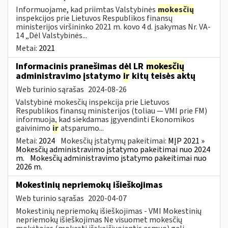
Informuojame, kad priimtas Valstybinės
mokesčių
inspekcijos prie Lietuvos Respublikos finansų
ministerijos viršininko 2021 m. kovo 4 d. įsakymas Nr. VA-
14 „Dėl Valstybinės...
Metai:
2021
Informacinis pranešimas dėl LR
mokesčių
administravimo įstatymo
ir
kitų teisės aktų
Web turinio sąrašas
2024-08-26
Valstybinė mokesčių inspekcija prie Lietuvos
Respublikos finansų ministerijos (toliau — VMI prie FM)
informuoja, kad siekdamas įgyvendinti Ekonomikos
gaivinimo
ir
atsparumo...
Metai:
2024
Mokesčių įstatymų pakeitimai:
MĮP 2021 »
Mokesčių administravimo įstatymo pakeitimai nuo 2024
m.
Mokesčių administravimo įstatymo pakeitimai nuo
2026 m.
Mokestinių nepriemokų išieškojimas
Web turinio sąrašas
2020-04-07
Mokestinių nepriemokų išieškojimas - VMI Mokestinių
nepriemokų išieškojimas Ne visuomet mokesčių