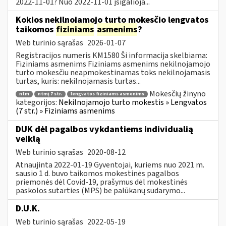
2022-11-01? Nuo 2022-11-01 įsigalioja...
Kokios nekilnojamojo turto mokesčio lengvatos
taikomos
fiziniams
asmenims
?
Web turinio sąrašas
2026-01-07
Registracijos numeris KM1580 Ši informacija skelbiama:
Fiziniams asmenims Fiziniams asmenims nekilnojamojo
turto mokesčiu neapmokestinamas toks nekilnojamasis
turtas, kuris: nekilnojamasis turtas...
Mokesčių žinyno
ntm
ntmį 7 str.
lengvatos fiziniams asmenims
kategorijos:
Nekilnojamojo turto mokestis » Lengvatos
(7 str.) » Fiziniams asmenims
DUK dėl pagalbos vykdantiems individualią
veiklą
Web turinio sąrašas
2020-08-12
Atnaujinta 2022-01-19 Gyventojai, kuriems nuo 2021 m.
sausio 1 d. buvo taikomos mokestinės pagalbos
priemonės dėl Covid-19, prašymus dėl mokestinės
paskolos sutarties (MPS) be palūkanų sudarymo...
D.U.K.
Web turinio sąrašas
2022-05-19