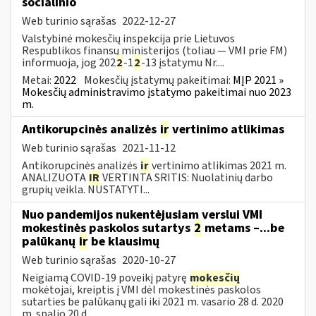
socialinio
Web turinio sąrašas
2022-12-27
Valstybinė mokesčių inspekcija prie Lietuvos
Respublikos finansų ministerijos (toliau — VMI prie FM)
informuoja, jog 202
2
-1
2
-13 įstatymu Nr....
Metai:
2022
Mokesčių įstatymų pakeitimai:
MĮP 2021 »
Mokesčių administravimo įstatymo pakeitimai nuo 2023
m.
Antikorupcinės analizės
ir
vertinimo atlikimas
Web turinio sąrašas
2021-11-12
Antikorupcinės analizės
ir
vertinimo atlikimas 2021 m.
ANALIZUOTA
IR
VERTINTA SRITIS: Nuolatinių darbo
grupių veikla. NUSTATYTI...
Nuo pandemijos nukentėjusiam verslui VMI
mokestinės paskolos sutartys
2
metams –...be
palūkanų
ir
be klausimų
Web turinio sąrašas
2020-10-27
Neigiamą COVID-19 poveikį patyrę
mokesčių
mokėtojai, kreiptis į VMI dėl mokestinės paskolos
sutarties be palūkanų gali iki 2021 m. vasario 28 d. 2020
m. spalio 20 d.,...