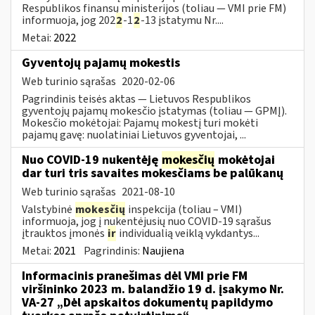
Respublikos finansų ministerijos (toliau — VMI prie FM)
informuoja, jog 202
2
-1
2
-13 įstatymu Nr....
Metai:
2022
Gyventojų pajamų mokestis
Web turinio sąrašas
2020-02-06
Pagrindinis teisės aktas — Lietuvos Respublikos
gyventojų pajamų mokesčio įstatymas (toliau — GPMĮ).
Mokesčio mokėtojai: Pajamų mokestį turi mokėti
pajamų gavę: nuolatiniai Lietuvos gyventojai, ...
Nuo COVID-19 nukentėję
mokesčių
mokėtojai
dar turi tris savaites mokesčiams be palūkanų
Web turinio sąrašas
2021-08-10
Valstybinė
mokesčių
inspekcija (toliau – VMI)
informuoja, jog į nukentėjusių nuo COVID-19 sąrašus
įtrauktos įmonės
ir
individualią veiklą vykdantys...
Metai:
2021
Pagrindinis:
Naujiena
Informacinis pranešimas dėl VMI prie FM
viršininko 2023 m. balandžio 19 d. įsakymo Nr.
VA-27 „Dėl apskaitos dokumentų papildymo