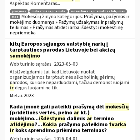
Aspektas Komentaras...
prašymas
mokestinė nepriemoka
mokestinės nepriemokos atidėjimas
Mokesčių žinyno kategorijos:
Prašymai, pažymos ir
mps
mokėjimo duomenys » Pažymų užsakymas ir prašymų
teikimas » Prašymas atidėti arba išdėstyti mokestinę
nepriemoką
kitų Europos sąjungos valstybių narių į
tarptautines parodas Lietuvoje bei akcizų
sumokėjimo
Web turinio sąrašas
2023-05-03
Atsižvelgdami į tai, kad Lietuvoje nuolat
organizuojamos tarptautinės alkoholinių gėrimų
parodos, kuriose neparduodami, tačiau demonstruojami
ir
degustuojami ne tik...
Metai:
2023
Kada įmonė gali pateikti prašymą dėl
mokesčių
(pridėtinės vertės, pelno
ar
kt.)
mokėjimo...
išdėstymo
dalimis
ar
termino
atidėjimo
?...
Kokia
prašymo pateikimo
tvarka
ir
koks sprendimo priėmimo terminas?
Web turinio sąrašas
2026-04-01