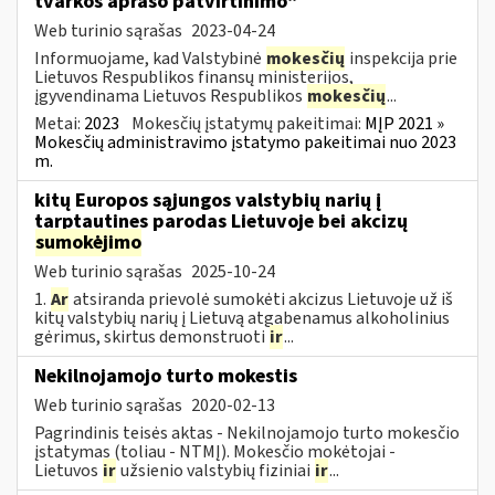
tvarkos aprašo patvirtinimo“
Web turinio sąrašas
2023-04-24
Informuojame, kad Valstybinė
mokesčių
inspekcija prie
Lietuvos Respublikos finansų ministerijos,
įgyvendinama Lietuvos Respublikos
mokesčių
...
Metai:
2023
Mokesčių įstatymų pakeitimai:
MĮP 2021 »
Mokesčių administravimo įstatymo pakeitimai nuo 2023
m.
kitų Europos sąjungos valstybių narių į
tarptautines parodas Lietuvoje bei akcizų
sumokėjimo
Web turinio sąrašas
2025-10-24
1.
Ar
atsiranda prievolė sumokėti akcizus Lietuvoje už iš
kitų valstybių narių į Lietuvą atgabenamus alkoholinius
gėrimus, skirtus demonstruoti
ir
...
Nekilnojamojo turto mokestis
Web turinio sąrašas
2020-02-13
Pagrindinis teisės aktas - Nekilnojamojo turto mokesčio
įstatymas (toliau - NTMĮ). Mokesčio mokėtojai -
Lietuvos
ir
užsienio valstybių fiziniai
ir
...