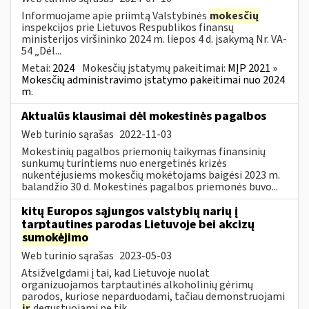
Informuojame apie priimtą Valstybinės
mokesčių
inspekcijos prie Lietuvos Respublikos finansų
ministerijos viršininko 2024 m. liepos 4 d. įsakymą Nr. VA-
54 „Dėl...
Metai:
2024
Mokesčių įstatymų pakeitimai:
MĮP 2021 »
Mokesčių administravimo įstatymo pakeitimai nuo 2024
m.
Aktualūs klausimai dėl mokestinės pagalbos
Web turinio sąrašas
2022-11-03
Mokestinių pagalbos priemonių taikymas finansinių
sunkumų turintiems nuo energetinės krizės
nukentėjusiems mokesčių mokėtojams baigėsi 2023 m.
balandžio 30 d. Mokestinės pagalbos priemonės buvo...
kitų Europos sąjungos valstybių narių į
tarptautines parodas Lietuvoje bei akcizų
sumokėjimo
Web turinio sąrašas
2023-05-03
Atsižvelgdami į tai, kad Lietuvoje nuolat
organizuojamos tarptautinės alkoholinių gėrimų
parodos, kuriose neparduodami, tačiau demonstruojami
ir
degustuojami ne tik...