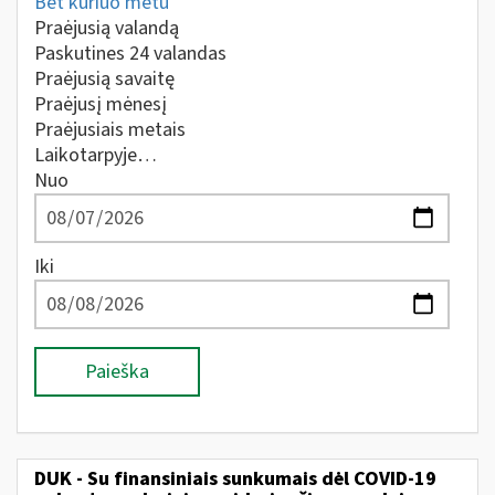
Bet kuriuo metu
Praėjusią valandą
Paskutines 24 valandas
Praėjusią savaitę
Praėjusį mėnesį
Praėjusiais metais
Laikotarpyje…
Nuo
Iki
Paieška
DUK - Su finansiniais sunkumais dėl COVID-19