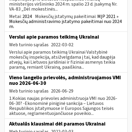
ministerijos viršininko 2024 m. spalio 23 d. įsakymą Nr.
VA-83 „Dėl mokestinės...
Metai:
2024
Mokesčių įstatymų pakeitimai:
MĮP 2021 »
Mokesčių administravimo įstatymo pakeitimai nuo 2024
m.
Verslui apie paramos teikimą Ukrainai
Web turinio sąrašas
2022-03-02
Verslui apie paramos teikimą Ukrainai Valstybinė
mokesčių inspekcija, atsižvelgdama į tai, kad daugėja
atvejų, kai Lietuvos juridiniai ir fiziniai asmenys teikia
paramą, remiant Ukrainą, paaiškina...
Vieno langelio prievolės, administruojamos VMI
nuo 2026-06-30
Web turinio sąrašas
2026-06-29
1.Kokias naujas prievoles administruoja VMI nuo 2026-
06-30? -Ekonominė piniginė sankcija – Lietuvos
Respublikos įstatymuose ir Europos Sąjungos teisės
aktuose, reglamentuojančiuose poveikio...
Aktualūs klausimai dėl paramos Ukrainai
Web turinio sąrašas
2022-03-03