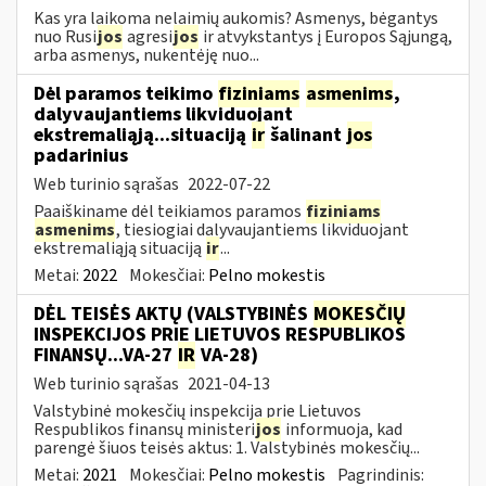
Kas yra laikoma nelaimių aukomis? Asmenys, bėgantys
nuo Rusi
jos
agresi
jos
ir atvykstantys į Europos Sąjungą,
arba asmenys, nukentėję nuo...
Dėl paramos teikimo
fiziniams
asmenims
,
dalyvaujantiems likviduojant
ekstremaliąją...situaciją
ir
šalinant
jos
padarinius
Web turinio sąrašas
2022-07-22
Paaiškiname dėl teikiamos paramos
fiziniams
asmenims
, tiesiogiai dalyvaujantiems likviduojant
ekstremaliąją situaciją
ir
...
Metai:
2022
Mokesčiai:
Pelno mokestis
DĖL TEISĖS AKTŲ (VALSTYBINĖS
MOKESČIŲ
INSPEKCIJOS PRIE LIETUVOS RESPUBLIKOS
FINANSŲ...VA-27
IR
VA-28)
Web turinio sąrašas
2021-04-13
Valstybinė mokesčių inspekcija prie Lietuvos
Respublikos finansų ministeri
jos
informuoja, kad
parengė šiuos teisės aktus: 1. Valstybinės mokesčių...
Metai:
2021
Mokesčiai:
Pelno mokestis
Pagrindinis: