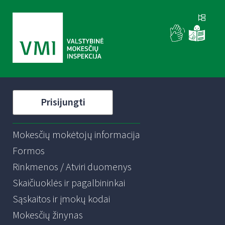
Prisijungti
Mokesčių mokėtojų informacija
Formos
Rinkmenos / Atviri duomenys
Skaičiuoklės ir pagalbininkai
Sąskaitos ir įmokų kodai
Mokesčių žinynas