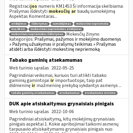
Registraci
jos
numeris KM1453 Ši informacija skelbiama:
Prašymas išdėstyti
mokesčių
ar
baudų sumokėjimą
Aspektas Komentaras...
atidėjimas
išdėstymas
sumokėjimas
mokestinė nepriemoka
maį 88 str.
mokestinės nepriemokos atidėjimas
Mokesčių žinyno
mokestinės nepriemokos išdėstymas
kategorijos:
Prašymai, pažymos ir mokėjimo duomenys
» Pažymų užsakymas ir prašymų teikimas » Prašymas
atidėti arba išdėstyti mokestinę nepriemoką
Tabako gaminių atsekamumas
Web turinio sąrašas
2022-05-25
Pagrindiniai veiksmai, kuriuos turi atlikti tabako
gaminių gamintojai
ir
importuotojai, taip pat
didmeninę
ir
mažmeninę prekybą vykdantys asmenys ...
tabako gaminių atsekamumas
atsekamumas
atsekamumo sistema
DUK apie atsiskaitymus grynaisiais pinigais
Web turinio sąrašas
2022-10-06
Pagrindiniai atsiskaitymų, kitų mokėjimų grynaisiais
pinigais aspektai 1. Kokie apribojimai taikomi asmenų
tarpusavio atsiskaitymams grynaisiais pinigais nuo