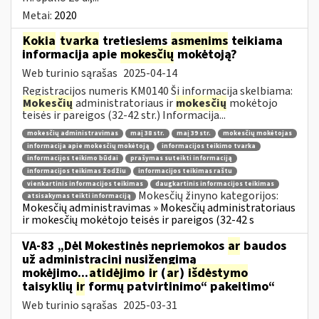
Metai:
2020
Kokia
tvarka
tretiesiems
asmenims
teikiama
informacija apie
mokesčių
mokėtoją?
Web turinio sąrašas
2025-04-14
Registracijos numeris KM0140 Ši informacija skelbiama:
Mokesčių
administratoriaus ir
mokesčių
mokėtojo
teisės ir pareigos (32-42 str.) Informacija...
mokesčių administravimas
maį 38 str.
maį 39 str.
mokesčių mokėtojas
informacija apie mokesčių mokėtoją
informacijos teikimo tvarka
informacijos teikimo būdai
prašymas suteikti informaciją
informacijos teikimas žodžiu
informacijos teikimas raštu
vienkartinis informacijos teikimas
daugkartinis informacijos teikimas
Mokesčių žinyno kategorijos:
atsisakymas teikti informaciją
Mokesčių administravimas » Mokesčių administratoriaus
ir mokesčių mokėtojo teisės ir pareigos (32-42 s
VA-83 „Dėl Mokestinės nepriemokos
ar
baudos
už administracinį nusižengimą
mokėjimo...
atidėjimo
ir
(
ar
)
išdėstymo
taisyklių
ir
formų patvirtinimo“ pakeitimo“
Web turinio sąrašas
2025-03-31