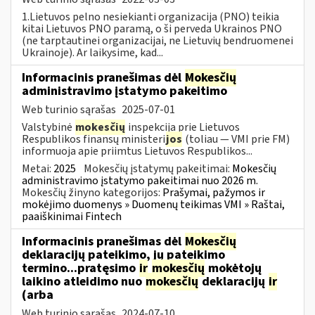
1.Lietuvos pelno nesiekianti organizacija (PNO) teikia
kitai Lietuvos PNO paramą, o ši perveda Ukrainos PNO
(ne tarptautinei organizacijai, ne Lietuvių bendruomenei
Ukrainoje). Ar laikysime, kad...
Informacinis pranešimas dėl
Mokesčių
administravimo įstatymo pakeitimo
Web turinio sąrašas
2025-07-01
Valstybinė
mokesčių
inspekcija prie Lietuvos
Respublikos finansų ministeri
jos
(toliau — VMI prie FM)
informuoja apie priimtus Lietuvos Respublikos...
Metai:
2025
Mokesčių įstatymų pakeitimai:
Mokesčių
administravimo įstatymo pakeitimai nuo 2026 m.
Mokesčių žinyno kategorijos:
Prašymai, pažymos ir
mokėjimo duomenys » Duomenų teikimas VMI » Raštai,
paaiškinimai Fintech
Informacinis pranešimas dėl
Mokesčių
deklaracijų pateikimo, jų pateikimo
termino...pratęsimo
ir
mokesčių
mokėtojų
laikino atleidimo nuo
mokesčių
deklaracijų
ir
(arba
Web turinio sąrašas
2024-07-10