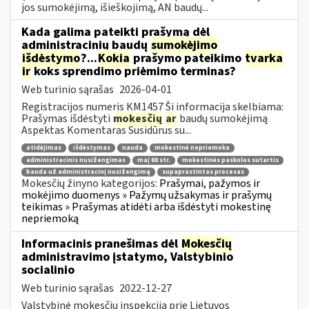
jos sumokėjimą, išieškojimą, AN baudų...
Kada galima pateikti prašymą dėl
administracinių baudų
sumokėjimo
išdėstymo
?...
Kokia
prašymo pateikimo
tvarka
ir
koks sprendimo priėmimo terminas?
Web turinio sąrašas
2026-04-01
Registracijos numeris KM1457 Ši informacija skelbiama:
Prašymas išdėstyti
mokesčių
ar
baudų sumokėjimą
Aspektas Komentaras Susidūrus su...
atidėjimas
išdėstymas
nauda
mokestinė nepriemoka
administracinis nusižengimas
maį 88 str.
mokestinės paskolos sutartis
bauda už administracinį nusižengimą
supaprastintas procesas
Mokesčių žinyno kategorijos:
Prašymai, pažymos ir
mokėjimo duomenys » Pažymų užsakymas ir prašymų
teikimas » Prašymas atidėti arba išdėstyti mokestinę
nepriemoką
Informacinis pranešimas dėl
Mokesčių
administravimo įstatymo, Valstybinio
socialinio
Web turinio sąrašas
2022-12-27
Valstybinė mokesčių inspekcija prie Lietuvos