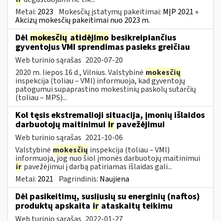
Metai:
2023
Mokesčių įstatymų pakeitimai:
MĮP 2021 »
Akcizų mokesčių pakeitimai nuo 2023 m.
Dėl
mokesčių
atidėjimo
besikreipiančius
gyventojus VMI sprendimas pasieks greičiau
Web turinio sąrašas
2020-07-20
2020 m. liepos 16 d., Vilnius. Valstybinė
mokesčių
inspekcija (toliau – VMI) informuoja, kad gyventojų
patogumui supaprastino mokestinių paskolų sutarčių
(toliau – MPS)...
Kol tęsis ekstremalioji situacija, įmonių išlaidos
darbuotojų maitinimui
ir
pavežėjimui
Web turinio sąrašas
2021-10-06
Valstybinė
mokesčių
inspekcija (toliau – VMI)
informuoja, jog nuo šiol įmonės darbuotojų maitinimui
ir
pavežėjimui į darbą patiriamas išlaidas gali...
Metai:
2021
Pagrindinis:
Naujiena
Dėl pasikeitimų, susijusių su energinių (naftos)
produktų apskaita
ir
ataskaitų teikimu
Web turinio sąrašas
2022-01-27