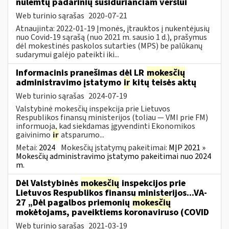
nulemtų padarinių susiduriančiam verslui
Web turinio sąrašas
2020-07-21
Atnaujinta: 2022-01-19 Įmonės, įtrauktos į nukentėjusių
nuo Covid-19 sąrašą (nuo 2021 m. sausio 1 d.), prašymus
dėl mokestinės paskolos sutarties (MPS) be palūkanų
sudarymui galėjo pateikti iki...
Informacinis pranešimas dėl LR
mokesčių
administravimo įstatymo
ir
kitų teisės aktų
Web turinio sąrašas
2024-07-19
Valstybinė mokesčių inspekcija prie Lietuvos
Respublikos finansų ministerijos (toliau — VMI prie FM)
informuoja, kad siekdamas įgyvendinti Ekonomikos
gaivinimo
ir
atsparumo...
Metai:
2024
Mokesčių įstatymų pakeitimai:
MĮP 2021 »
Mokesčių administravimo įstatymo pakeitimai nuo 2024
m.
Dėl Valstybinės
mokesčių
inspekcijos prie
Lietuvos Respublikos finansų ministerijos...VA-
27 „Dėl pagalbos priemonių
mokesčių
mokėtojams, paveiktiems koronaviruso (COVID
Web turinio sąrašas
2021-03-19