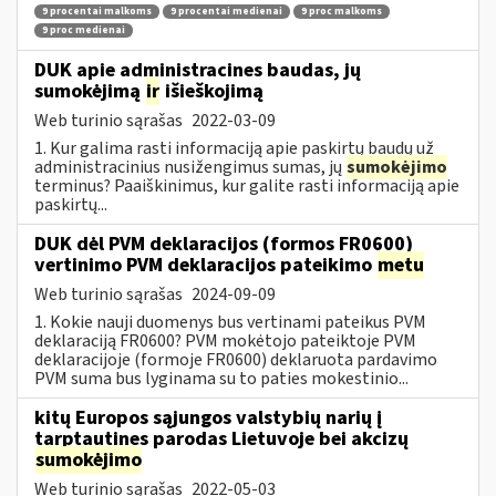
9 procentai malkoms
9 procentai medienai
9 proc malkoms
9 proc medienai
DUK apie administracines baudas, jų
sumokėjimą
ir
išieškojimą
Web turinio sąrašas
2022-03-09
1. Kur galima rasti informaciją apie paskirtų baudų už
administracinius nusižengimus sumas, jų
sumokėjimo
terminus? Paaiškinimus, kur galite rasti informaciją apie
paskirtų...
DUK dėl PVM deklaracijos (formos FR0600)
vertinimo PVM deklaracijos pateikimo
metu
Web turinio sąrašas
2024-09-09
1. Kokie nauji duomenys bus vertinami pateikus PVM
deklaraciją FR0600? PVM mokėtojo pateiktoje PVM
deklaracijoje (formoje FR0600) deklaruota pardavimo
PVM suma bus lyginama su to paties mokestinio...
kitų Europos sąjungos valstybių narių į
tarptautines parodas Lietuvoje bei akcizų
sumokėjimo
Web turinio sąrašas
2022-05-03