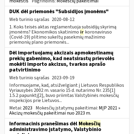
mokestis
Pagrindinis:
Mokesčių pakeitimai
DUK dėl priemonės "Subsidijos įmonėms"
Web turinio sąrašas
2020-08-12
1. Koks teisės aktas reglamentuoja subsidijų skyrimą
įmonėms? Ekonomikos skatinimo
ir
koronaviruso
(Covid-19) plitimo sukeltų pasekmių mažinimo
priemonių plano priemonės...
Dėl importuojamų akcizais apmokestinamų
prekių gabenimo, kad neatsirastų prievolės
mokėti importo akcizus, tvarkos aprašo
patvirtinimo
Web turinio sąrašas
2023-09-19
Informuojame, kad, atsižvelgiant į Lietuvos Respublikos
Vyriausybės 2002 m. vasario 15 d. nutarimo Nr. 235[1]
1.5.2 papunktį[2], buvo priimtas Valstybinės mokesčių
inspekcijos prie Lietuvos...
Metai:
2023
Mokesčių įstatymų pakeitimai:
MĮP 2021 »
Akcizų mokesčių pakeitimai nuo 2023 m.
Informacinis pranešimas dėl
Mokesčių
administravimo įstatymo, Valstybinio