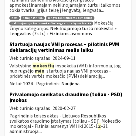
apmokestinamajam nekilnojamajam turtui taikomos
tokia tvarka: Įgijus teisę į lengvatą, lengvata...
ntm
ntmį 7 str. 4 d.
lengvatos fiziniams asmenims
Mokesčių
nekilnojamojo turto mokesčio lengvatų taikymo tvarka
žinyno kategorijos:
Nekilnojamojo turto mokestis »
Lengvatos (7 str.) » Fiziniams asmenims
Startuoja naujas VMI procesas – pilotinis PVM
deklaracijų vertinimas realiu laiku
Web turinio sąrašas
2024-09-11
Valstybinė
mokesčių
inspekcija (VMI) informuoja, jog
nuo rugsėjo
mėn
. startuoja naujas VMI procesas –
pridėtinės vertės mokesčio (PVM) deklaracijų...
Metai:
2024
Pagrindinis:
Naujiena
Privalomojo sveikatos draudimo (toliau - PSD)
įmokos
Web turinio sąrašas
2020-02-27
Pagrindinis teisės aktas - Lietuvos Respublikos
sveikatos draudimo įstatymas (toliau – SDĮ). Mokesčio
mokėtojai - Fiziniai asmenys VMI iki 2015-1
2
-31
administruoja:...