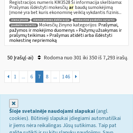
Registracijos numeris KM3528 Ši informacija skelbiama:
Prašymas išdėstyti mokesčių
ar
baudų sumokėjimą
Įmonė yra bet kuris ekonominę veiklą vykdantis fizinis...
viena įmonė
vienos įmonės deklaracija
mokestinė paskolos sutartis
Mokesčių žinyno kategorijos:
Prašymai,
paskolos sutartis
pažymos ir mokėjimo duomenys » Pažymų užsakymas ir
prašymų teikimas » Prašymas atidėti arba išdėstyti
mokestinę nepriemoką
50 Įrašų(-ai)
Rodoma nuo 301 iki 350 iš 7,293 irašų.
1
...
6
7
8
...
146
Uždaryti
Šioje svetainėje naudojami slapukai
(angl.
cookies). Būtinieji slapukai įdiegiami automatiškai
ir jiems nėra reikalingas Jūsų sutikimas. Taip pat
galite sutikti ir su kitų slapukų naudojimu. Savo