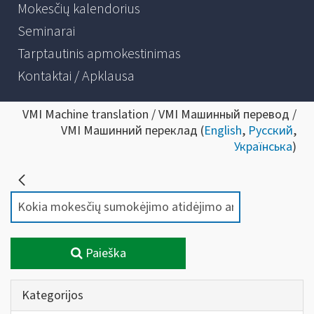
Mokesčių kalendorius
Seminarai
Tarptautinis apmokestinimas
Kontaktai / Apklausa
VMI Machine translation / VMI Машинный перевод /
VMI Машинний переклад (
English
,
Русский
,
Українська
)
Paieška
Kategorijos