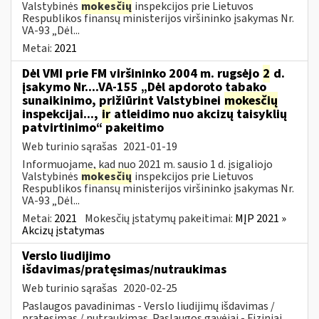
Valstybinės
mokesčių
inspekcijos prie Lietuvos
Respublikos finansų ministerijos viršininko įsakymas Nr.
VA-93 „Dėl...
Metai:
2021
Dėl VMI prie FM viršininko 2004 m. rugsėjo
2
d.
įsakymo Nr....VA-155 „Dėl apdoroto tabako
sunaikinimo, prižiūrint Valstybinei
mokesčių
inspekcijai...,
ir
atleidimo nuo akcizų taisyklių
patvirtinimo“ pakeitimo
Web turinio sąrašas
2021-01-19
Informuojame, kad nuo 2021 m. sausio 1 d. įsigaliojo
Valstybinės
mokesčių
inspekcijos prie Lietuvos
Respublikos finansų ministerijos viršininko įsakymas Nr.
VA-93 „Dėl...
Metai:
2021
Mokesčių įstatymų pakeitimai:
MĮP 2021 »
Akcizų įstatymas
Verslo liudijimo
išdavimas/pratęsimas/nutraukimas
Web turinio sąrašas
2020-02-25
Paslaugos pavadinimas - Verslo liudijimų išdavimas /
pratęsimas / nutraukimas. Paslaugos gavėjai - Fiziniai