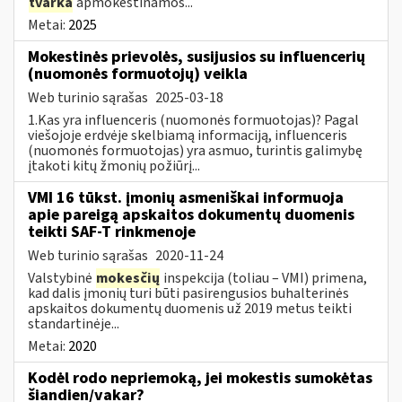
tvarka
apmokestinamos...
Metai:
2025
Mokestinės prievolės, susijusios su influencerių
(nuomonės formuotojų) veikla
Web turinio sąrašas
2025-03-18
1.Kas yra influenceris (nuomonės formuotojas)? Pagal
viešojoje erdvėje skelbiamą informaciją, influenceris
(nuomonės formuotojas) yra asmuo, turintis galimybę
įtakoti kitų žmonių požiūrį...
VMI 16 tūkst. įmonių asmeniškai informuoja
apie pareigą apskaitos dokumentų duomenis
teikti SAF-T rinkmenoje
Web turinio sąrašas
2020-11-24
Valstybinė
mokesčių
inspekcija (toliau – VMI) primena,
kad dalis įmonių turi būti pasirengusios buhalterinės
apskaitos dokumentų duomenis už 2019 metus teikti
standartinėje...
Metai:
2020
Kodėl rodo nepriemoką, jei mokestis sumokėtas
šiandien/vakar?