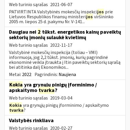
Web turinio sąrašas
2021-06-07
PATVIRTINTA Valstybinės mokesčių inspekci
jos
prie
Lietuvos Respublikos finansų ministeri
jos
viršininko
2005 m. liepos 25 d. įsakymu Nr. V-141...
Daugiau nei
2
tūkst. energetikos kainų paveiktų
sektorių įmonių sulaukė kvietimų
Web turinio sąrašas
2022-11-17
Valstybinė mokesčių inspekcija (toliau – VMI)
informuoja, jog 2,2 tūkst. įmonių, kurių pagrindinė
ekonominė veikla įtraukta į Itin paveiktų sektorių sąrašą
bei atitinka dalį Ekonomikos...
Metai:
2022
Pagrindinis:
Naujiena
Kokia
yra grynųjų pinigų įforminimo /
apskaitymo
tvarka
?
Web turinio sąrašas
2019-03-04
Kokia
yra grynųjų pinigų įforminimo / apskaitymo
tvarka
?
Valstybės rinkliava
Web turinio sąrašas
2020-02-27