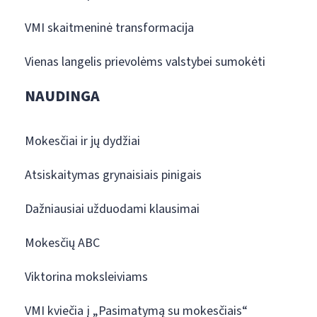
VMI skaitmeninė transformacija
Vienas langelis prievolėms valstybei sumokėti
NAUDINGA
Mokesčiai ir jų dydžiai
Atsiskaitymas grynaisiais pinigais
Dažniausiai užduodami klausimai
Mokesčių ABC
Viktorina moksleiviams
VMI kviečia į „Pasimatymą su mokesčiais“