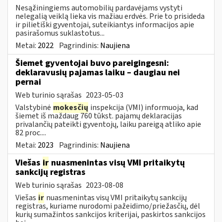
Nesąžiningiems automobilių pardavėjams vystyti
nelegalią veiklą lieka vis mažiau erdvės. Prie to prisideda
ir pilietiški gyventojai, suteikiantys informacijos apie
pasirašomus suklastotus...
Metai:
2022
Pagrindinis:
Naujiena
Šiemet gyventojai buvo pareigingesni:
deklaravusių pajamas laiku – daugiau nei
pernai
Web turinio sąrašas
2023-05-03
Valstybinė
mokesčių
inspekcija (VMI) informuoja, kad
šiemet iš maždaug 760 tūkst. pajamų deklaracijas
privalančių pateikti gyventojų, laiku pareigą atliko apie
82 proc....
Metai:
2023
Pagrindinis:
Naujiena
Viešas
ir
nuasmenintas visų VMI pritaikytų
sankcijų registras
Web turinio sąrašas
2023-08-08
Viešas
ir
nuasmenintas visų VMI pritaikytų sankcijų
registras, kuriame nurodomi pažeidimo/priežasčių, dėl
kurių sumažintos sankcijos kriterijai, paskirtos sankcijos