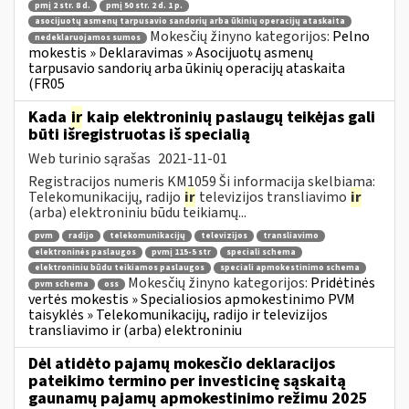
pmį 2 str. 8 d.
pmį 50 str. 2 d. 1 p.
asocijuotų asmenų tarpusavio sandorių arba ūkinių operacijų ataskaita
Mokesčių žinyno kategorijos:
Pelno
nedeklaruojamos sumos
mokestis » Deklaravimas » Asocijuotų asmenų
tarpusavio sandorių arba ūkinių operacijų ataskaita
(FR05
Kada
ir
kaip elektroninių paslaugų teikėjas gali
būti išregistruotas iš specialią
Web turinio sąrašas
2021-11-01
Registracijos numeris KM1059 Ši informacija skelbiama:
Telekomunikacijų, radijo
ir
televizijos transliavimo
ir
(arba) elektroniniu būdu teikiamų...
pvm
radijo
telekomunikacijų
televizijos
transliavimo
elektroninės paslaugos
pvmį 115-5 str
speciali schema
elektroniniu būdu teikiamos paslaugos
speciali apmokestinimo schema
Mokesčių žinyno kategorijos:
Pridėtinės
pvm schema
oss
vertės mokestis » Specialiosios apmokestinimo PVM
taisyklės » Telekomunikacijų, radijo ir televizijos
transliavimo ir (arba) elektroniniu
Dėl atidėto pajamų mokesčio deklaracijos
pateikimo termino per investicinę sąskaitą
gaunamų pajamų apmokestinimo režimu 2025