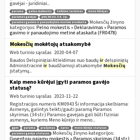
gavėjai - juridiniai...
parama
pelno mokestis
teikimo terminas
meno kūrėjas
paramos gavėjai
pmį 50 str. 3 d. 2 p.
Mokesčių žinyno
paramos gavimo ir panaudojimo metinė ataskaita
kategorijos:
Pelno mokestis » Deklaravimas » Paramos
gavimo ir panaudojimo metinė ataskaita (FR0478)
Mokesčių
mokėtojų atsakomybė
Web turinio sąrašas
2020-04-07
Baudos Delspinigiai Atleidimas nuo baudų
ir
delspinigių
Administracinė
ir
baudžiamoji atsakomybė
Mokesčių
įstatymų...
Kaip meno kūrėjui įgyti paramos gavėjo
statusą?
Web turinio sąrašas
2023-11-22
Registracijos numeris KM0943 Ši informacija skelbiama:
Asmenys, galintys teikti/gauti paramą Paramos
skyrimas (34 str.) Paramos gavėjais gali būti fiziniai
asmenys, kuriems Meno kūrėjo ir meno...
gpm
parama
prašymas
2 proc
meno kūrėjo statusas
Mokesčių žinyno kategorijos:
paramos gavėjo statusas
Gyventojų pajamų mokestis » Paramos skyrimas (34 str.)