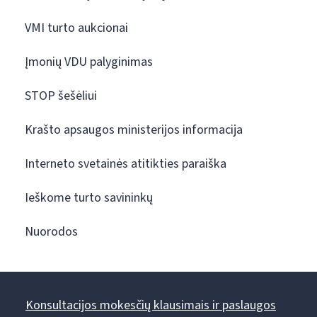
VMI turto aukcionai
Įmonių VDU palyginimas
STOP šešėliui
Krašto apsaugos ministerijos informacija
Interneto svetainės atitikties paraiška
Ieškome turto savininkų
Nuorodos
Konsultacijos mokesčių klausimais ir paslaugos