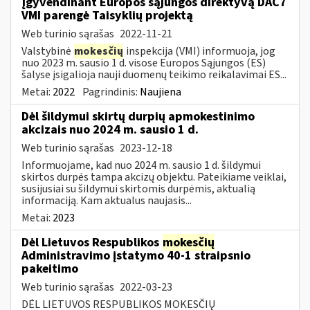
Įgyvendinant Europos sąjungos direktyvą DAC7
VMI parengė Taisyklių projektą
Web turinio sąrašas
2022-11-21
Valstybinė
mokesčių
inspekcija (VMI) informuoja, jog
nuo 2023 m. sausio 1 d. visose Europos Sąjungos (ES)
šalyse įsigalioja nauji duomenų teikimo reikalavimai ES...
Metai:
2022
Pagrindinis:
Naujiena
Dėl šildymui skirtų durpių apmokestinimo
akcizais nuo 2024 m. sausio 1 d.
Web turinio sąrašas
2023-12-18
Informuojame, kad nuo 2024 m. sausio 1 d. šildymui
skirtos durpės tampa akcizų objektu. Pateikiame veiklai,
susijusiai su šildymui skirtomis durpėmis, aktualią
informaciją. Kam aktualus naujasis...
Metai:
2023
Dėl Lietuvos Respublikos
mokesčių
Administravimo įstatymo 40-1 straipsnio
pakeitimo
Web turinio sąrašas
2022-03-23
DĖL LIETUVOS RESPUBLIKOS MOKESČIŲ