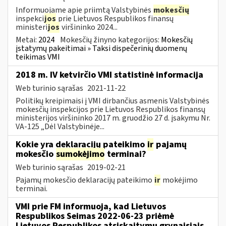
Informuojame apie priimtą Valstybinės
mokesčių
inspekci
jos
prie Lietuvos Respublikos finansų
ministeri
jos
viršininko 2024...
Metai:
2024
Mokesčių žinyno kategorijos:
Mokesčių
įstatymų pakeitimai » Taksi dispečerinių duomenų
teikimas VMI
2018 m. IV ketvirčio VMI statistinė informacija
Web turinio sąrašas
2021-11-22
Politikų kreipimaisi į VMI dirbančius asmenis Valstybinės
mokesčių inspekcijos prie Lietuvos Respublikos finansų
ministerijos viršininko 2017 m. gruodžio 27 d. įsakymu Nr.
VA-125 „Dėl Valstybinėje...
Kokie yra deklaracijų pateikimo
ir
pajamų
mokesčio
sumokėjimo
terminai?
Web turinio sąrašas
2019-02-21
Pajamų mokesčio deklaracijų pateikimo
ir
mokėjimo
terminai.
VMI prie FM informuoja, kad Lietuvos
Respublikos Seimas 2022-06-23 priėmė
Lietuvos Respublikos atsiskaitymų grynaisiais