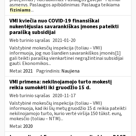
asmenys. Paslaugos apibūdinimas: Paslauga teikiama
fiziniams
...
VMI kviečia nuo COVID-19 finansiškai
nukentėjusias savarankiškas įmones pateikti
paraišką subsidijai
Web turinio sąrašas
2021-01-20
Valstybinė mokesčių inspekcija (toliau – VMI)
informuoja, jog nuo šiandien savarankiškos įmonės[1]
gali teikti paraišką vienkartinei negrąžintinai subsidijai
gauti. Ekonomikos...
Metai:
2021
Pagrindinis:
Naujiena
VMI primena: nekilnojamojo turto mokestį
reikia sumokėti iki gruodžio 15 d.
Web turinio sąrašas
2020-11-17
Valstybinė mokesčių inspekcija (toliau – VMI)
informuoja, kad iki šių metų gruodžio 15 d. reikia pateikti
nekilnojamojo turto, kurio vertė viršija 150 tūkst. eurų,
mokesčio (toliau – NTM)...
Metai:
2020