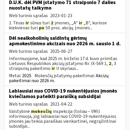
D.U.K. dėl PVM įstatymo 71 straipsnio 7 dalies
nuostatų taikymo
Web turinio sąrašas
2023-01-23
1. Tėvas
ir
sūnus turi
2
įmones, „A“
ir
„B“, kuriose
kiekvienas turi
po
50 proc. akcijų. Įmonės...
Dėl nealkoholinių saldintų gėrimų
apmokestinimo akcizais nuo 2026 m. sausio 1 d.
Web turinio sąrašas
2025-06-27
Informuojame, kad 2025 m. birželio 17 d. buvo priimtas
Lietuvos Respublikos akcizų įstatymo Nr. IX-569 1,
2
, 3
straipsnių pakeitimo
ir
II skyriaus...
Metai:
2025
Mokesčių įstatymų pakeitimai:
Akcizų
pakeitimai nuo 2026 m.
Labiausiai nuo COVID-19 nukentėjusios įmonės
kviečiamos pateikti paraišką subsidijai
Web turinio sąrašas
2021-04-22
Valstybinė
mokesčių
inspekcija (toliau – VMI)
informuoja, jog labiausiai nuo COVID-19 nukentėjusios
įmonės jau teikia paraiškas vienkartinei, negrąžintinai
subsidijai...