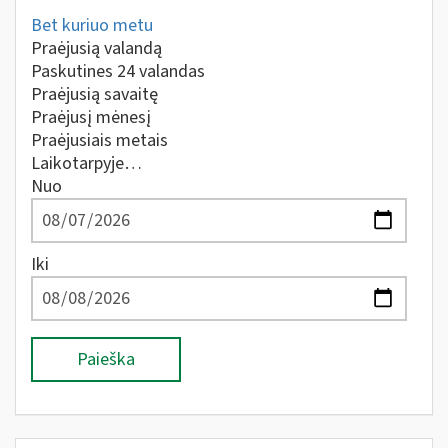
Bet kuriuo metu
Praėjusią valandą
Paskutines 24 valandas
Praėjusią savaitę
Praėjusį mėnesį
Praėjusiais metais
Laikotarpyje…
Nuo
Iki
Paieška