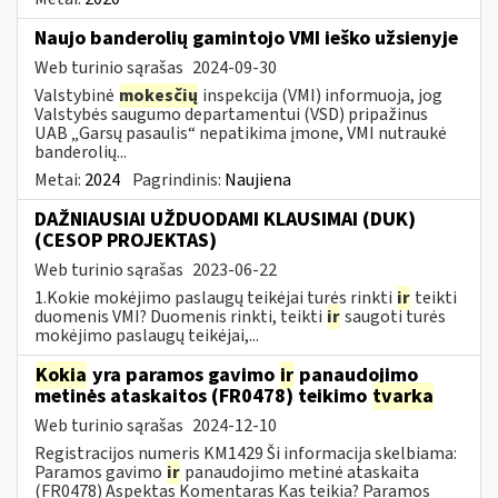
Naujo banderolių gamintojo VMI ieško užsienyje
Web turinio sąrašas
2024-09-30
Valstybinė
mokesčių
inspekcija (VMI) informuoja, jog
Valstybės saugumo departamentui (VSD) pripažinus
UAB „Garsų pasaulis“ nepatikima įmone, VMI nutraukė
banderolių...
Metai:
2024
Pagrindinis:
Naujiena
DAŽNIAUSIAI UŽDUODAMI KLAUSIMAI (DUK)
(CESOP PROJEKTAS)
Web turinio sąrašas
2023-06-22
1.Kokie mokėjimo paslaugų teikėjai turės rinkti
ir
teikti
duomenis VMI? Duomenis rinkti, teikti
ir
saugoti turės
mokėjimo paslaugų teikėjai,...
Kokia
yra paramos gavimo
ir
panaudojimo
metinės ataskaitos (FR0478) teikimo
tvarka
Web turinio sąrašas
2024-12-10
Registracijos numeris KM1429 Ši informacija skelbiama:
Paramos gavimo
ir
panaudojimo metinė ataskaita
(FR0478) Aspektas Komentaras Kas teikia? Paramos