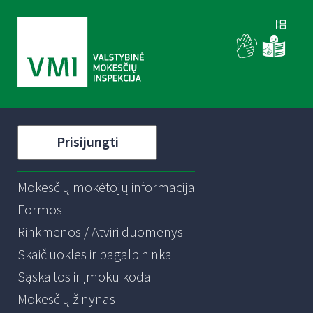
Prisijungti
Mokesčių mokėtojų informacija
Formos
Rinkmenos / Atviri duomenys
Skaičiuoklės ir pagalbininkai
Sąskaitos ir įmokų kodai
Mokesčių žinynas