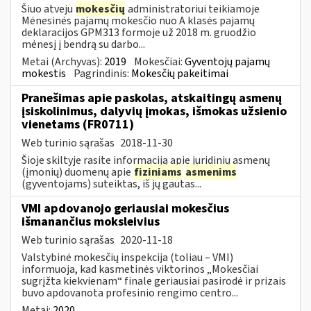
Šiuo atveju
mokesčių
administratoriui teikiamoje
Mėnesinės pajamų mokesčio nuo A klasės pajamų
deklaracijos GPM313 formoje už 2018 m. gruodžio
mėnesį į bendrą su darbo...
Metai (Archyvas):
2019
Mokesčiai:
Gyventojų pajamų
mokestis
Pagrindinis:
Mokesčių pakeitimai
Pranešimas apie paskolas, atskaitingų asmenų
įsiskolinimus, dalyvių įmokas, išmokas užsienio
vienetams (FR0711)
Web turinio sąrašas
2018-11-30
Šioje skiltyje rasite informaciją apie juridinių asmenų
(įmonių) duomenų apie
fiziniams
asmenims
(gyventojams) suteiktas, iš jų gautas...
VMI apdovanojo geriausiai mokesčius
išmanančius moksleivius
Web turinio sąrašas
2020-11-18
Valstybinė mokesčių inspekcija (toliau – VMI)
informuoja, kad kasmetinės viktorinos „Mokesčiai
sugrįžta kiekvienam“ finale geriausiai pasirodė ir prizais
buvo apdovanota profesinio rengimo centro...
Metai:
2020