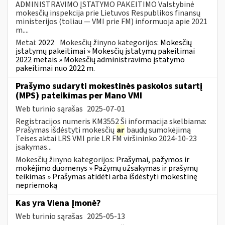
ADMINISTRAVIMO ĮSTATYMO PAKEITIMO Valstybinė
mokesčių inspekcija prie Lietuvos Respublikos finansų
ministerijos (toliau — VMI prie FM) informuoja apie 2021
m....
Metai:
2022
Mokesčių žinyno kategorijos:
Mokesčių
įstatymų pakeitimai » Mokesčių įstatymų pakeitimai
2022 metais » Mokesčių administravimo įstatymo
pakeitimai nuo 2022 m.
Prašymo sudaryti mokestinės paskolos sutartį
(MPS) pateikimas per Mano VMI
Web turinio sąrašas
2025-07-01
Registracijos numeris KM3552 Ši informacija skelbiama:
Prašymas išdėstyti mokesčių
ar
baudų sumokėjimą
Teises aktai LRS VMI prie LR FM viršininko 2024-10-23
įsakymas...
Mokesčių žinyno kategorijos:
Prašymai, pažymos ir
mokėjimo duomenys » Pažymų užsakymas ir prašymų
teikimas » Prašymas atidėti arba išdėstyti mokestinę
nepriemoką
Kas yra Viena Įmonė?
Web turinio sąrašas
2025-05-13