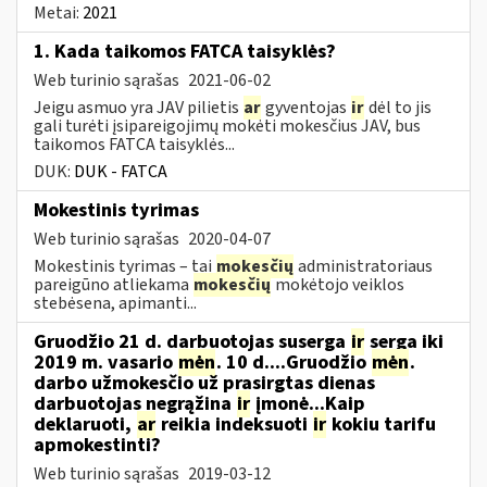
Metai:
2021
1. Kada taikomos FATCA taisyklės?
Web turinio sąrašas
2021-06-02
Jeigu asmuo yra JAV pilietis
ar
gyventojas
ir
dėl to jis
gali turėti įsipareigojimų mokėti mokesčius JAV, bus
taikomos FATCA taisyklės...
DUK:
DUK - FATCA
Mokestinis tyrimas
Web turinio sąrašas
2020-04-07
Mokestinis tyrimas – tai
mokesčių
administratoriaus
pareigūno atliekama
mokesčių
mokėtojo veiklos
stebėsena, apimanti...
Gruodžio 21 d. darbuotojas suserga
ir
serga iki
2019 m. vasario
mėn
. 10 d....Gruodžio
mėn
.
darbo užmokesčio už prasirgtas dienas
darbuotojas negrąžina
ir
įmonė...Kaip
deklaruoti,
ar
reikia indeksuoti
ir
kokiu tarifu
apmokestinti?
Web turinio sąrašas
2019-03-12