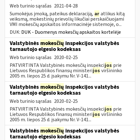
Web turinio sąrašas
2021-04-28
Sumokėjus įmoką, pateikus deklaraciją,
ar
atlikus kitą
veiksmą, mokestinių prievolių likučiai perskaičiuojami
VMI mokesčių apskaitos informacinėje sistemoje, o...
DUK:
DUK - Duomenys mokesčių apskaitos kortelėje
Valstybinės
mokesčių
inspekcijos valstybės
tarnautojo elgesio kodeksas
Web turinio sąrašas
2020-02-25
PATVIRTINTA Valstybinės mokesčių inspekci
jos
prie
Lietuvos Respublikos finansų ministeri
jos
viršininko
2005 m. liepos 25 d. įsakymu Nr. V-141...
Valstybinės
mokesčių
inspekcijos valstybės
tarnautojo elgesio kodeksas
Web turinio sąrašas
2020-02-25
PATVIRTINTA Valstybinės mokesčių inspekci
jos
prie
Lietuvos Respublikos finansų ministeri
jos
viršininko
2005 m. liepos 25 d. įsakymu Nr. V-141...
Valstybinės
mokesčių
inspekcijos valstybės
tarnautojo elgesio kodeksas