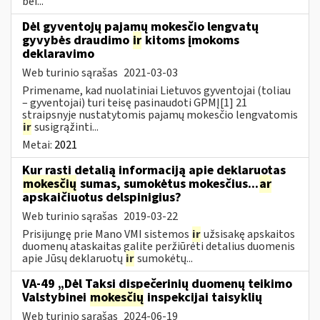
bei...
Dėl gyventojų pajamų mokesčio lengvatų
gyvybės draudimo
ir
kitoms įmokoms
deklaravimo
Web turinio sąrašas
2021-03-03
Primename, kad nuolatiniai Lietuvos gyventojai (toliau
– gyventojai) turi teisę pasinaudoti GPMĮ[1] 21
straipsnyje nustatytomis pajamų mokesčio lengvatomis
ir
susigrąžinti...
Metai:
2021
Kur rasti detalią informaciją apie deklaruotas
mokesčių
sumas, sumokėtus mokesčius...
ar
apskaičiuotus delspinigius?
Web turinio sąrašas
2019-03-22
Prisijungę prie Mano VMI sistemos
ir
užsisakę apskaitos
duomenų ataskaitas galite peržiūrėti detalius duomenis
apie Jūsų deklaruotų
ir
sumokėtų...
VA-49 „Dėl Taksi dispečerinių duomenų teikimo
Valstybinei
mokesčių
inspekcijai taisyklių
Web turinio sąrašas
2024-06-19