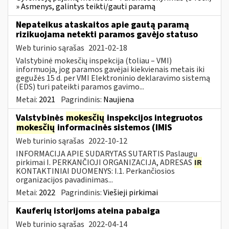
» Asmenys, galintys teikti/gauti paramą
Nepateikus ataskaitos apie gautą paramą
rizikuojama netekti paramos gavėjo statuso
Web turinio sąrašas
2021-02-18
Valstybinė mokesčių inspekcija (toliau – VMI)
informuoja, jog paramos gavėjai kiekvienais metais iki
gegužės 15 d. per VMI Elektroninio deklaravimo sistemą
(EDS) turi pateikti paramos gavimo...
Metai:
2021
Pagrindinis:
Naujiena
Valstybinės
mokesčių
inspekcijos integruotos
mokesčių
informacinės sistemos (IMIS
Web turinio sąrašas
2022-10-12
INFORMACIJA APIE SUDARYTAS SUTARTIS Paslaugų
pirkimai I. PERKANČIOJI ORGANIZACIJA, ADRESAS
IR
KONTAKTINIAI DUOMENYS: I.1. Perkančiosios
organizacijos pavadinimas...
Metai:
2022
Pagrindinis:
Viešieji pirkimai
Kauferių istorijoms ateina pabaiga
Web turinio sąrašas
2022-04-14