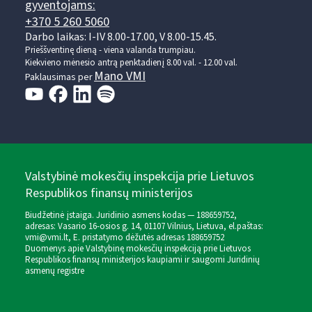
gyventojams:
+370 5 260 5060
Darbo laikas: I-IV 8.00-17.00, V 8.00-15.45.
Prieššventinę dieną - viena valanda trumpiau.
Kiekvieno mėnesio antrą penktadienį 8.00 val. - 12.00 val.
Mano VMI
Paklausimas per
Valstybinė mokesčių inspekcija prie Lietuvos
Respublikos finansų ministerijos
Biudžetinė įstaiga. Juridinio asmens kodas — 188659752,
adresas: Vasario 16-osios g. 14, 01107 Vilnius, Lietuva, el.paštas:
vmi@vmi.lt
, E. pristatymo dėžutės adresas 188659752
Duomenys apie Valstybinę mokesčių inspekciją prie Lietuvos
Respublikos finansų ministerijos kaupiami ir saugomi Juridinių
asmenų registre