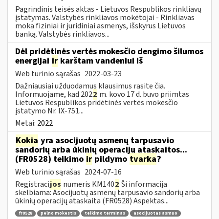
Pagrindinis teisės aktas - Lietuvos Respublikos rinkliavų
įstatymas. Valstybės rinkliavos mokėtojai - Rinkliavas
moka fiziniai ir juridiniai asmenys, išskyrus Lietuvos
banką. Valstybės rinkliavos...
Dėl pridėtinės vertės mokesčio dengimo šilumos
energijai
ir
karštam vandeniui iš
Web turinio sąrašas
2022-03-23
Dažniausiai užduodamus klausimus rasite čia.
Informuojame, kad 202
2
m. kovo 17 d. buvo priimtas
Lietuvos Respublikos pridėtinės vertės mokesčio
įstatymo Nr. IX-751...
Metai:
2022
Kokia
yra asocijuotų asmenų tarpusavio
sandorių arba ūkinių operacijų ataskaitos...
(FR0528) teikimo
ir
pildymo
tvarka
?
Web turinio sąrašas
2024-07-16
Registraci
jos
numeris KM140
2
Ši informacija
skelbiama: Asocijuotų asmenų tarpusavio sandorių arba
ūkinių operacijų ataskaita (FR0528) Aspektas...
fr0528
pelno mokestis
teikimo terminas
asocijuotas asmuo