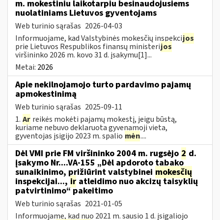
m. mokestiniu laikotarpiu besinaudojusiems
nuolatiniams Lietuvos gyventojams
Web turinio sąrašas
2026-04-03
Informuojame, kad Valstybinės mokesčių inspekci
jos
prie Lietuvos Respublikos finansų ministeri
jos
viršininko 2026 m. kovo 31 d. įsakymu[1]...
Metai:
2026
Apie nekilnojamojo turto pardavimo pajamų
apmokestinimą
Web turinio sąrašas
2025-09-11
1.
Ar
reikės mokėti pajamų mokestį, jeigu būstą,
kuriame nebuvo deklaruota gyvenamoji vieta,
gyventojas įsigijo 2023 m. spalio
mėn
....
Dėl VMI prie FM viršininko 2004 m. rugsėjo
2
d.
įsakymo Nr....VA-155 „Dėl apdoroto tabako
sunaikinimo, prižiūrint valstybinei
mokesčių
inspekcijai...,
ir
atleidimo nuo akcizų taisyklių
patvirtinimo“ pakeitimo
Web turinio sąrašas
2021-01-05
Informuojame, kad nuo 2021 m. sausio 1 d. įsigaliojo