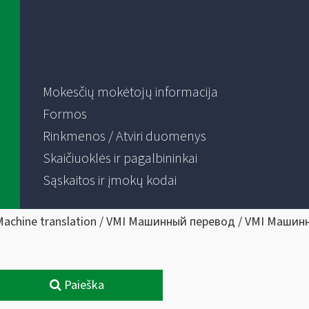
Mokesčių mokėtojų informacija
Formos
Rinkmenos / Atviri duomenys
Skaičiuoklės ir pagalbininkai
Sąskaitos ir įmokų kodai
Machine translation / VMI Машинный перевод / VMI Машин
Paieška