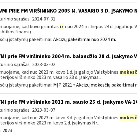
VMI PRIE FM VIRŠININKO 2005 M. VASARIO 3 D. ĮSAKYMO 
urinio sąrašas
2024-07-31
muojame, kad buvo priimtas
ir
nuo 2024 m. liepos 24 d. įsigaliojo
blikos finansų...
čių įstatymų pakeitimai:
Akcizų pakeitimai nuo 2024 m.
VMI prie FM viršininko 2004 m. balandžio 28 d. įsakymo 
urinio sąrašas
2023-03-02
muojame, kad nuo 2023 m. kovo 1 d. įsigaliojo Valstybinės
mokesč
terijos viršininko 2023 m. vasario 28 d. įsakymas...
čių įstatymų pakeitimai:
MĮP 2021 » Akcizų mokesčių pakeitimai 
VMI prie FM viršininko 2011 m. sausio 25 d. įsakymo VA-
urinio sąrašas
2023-03-07
muojame, kad nuo 2023 m. kovo 3 d. įsigaliojo Valstybinės
mokesč
terijos viršininko 2023 m. kovo 2 d. įsakymas Nr....
:
2023