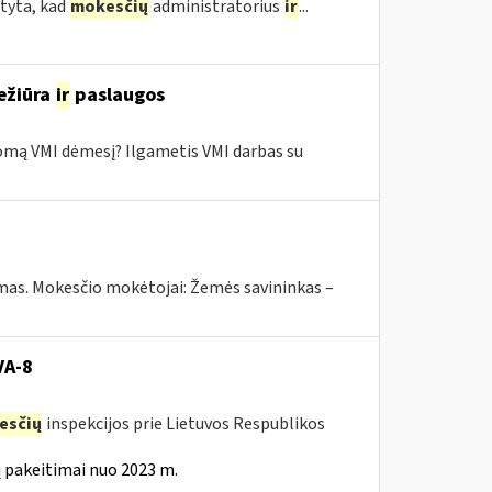
tyta, kad
mokesčių
administratorius
ir
...
ežiūra
ir
paslaugos
domą VMI dėmesį? Ilgametis VMI darbas su
ymas. Mokesčio mokėtojai: Žemės savininkas –
VA-8
esčių
inspekcijos prie Lietuvos Respublikos
 pakeitimai nuo 2023 m.