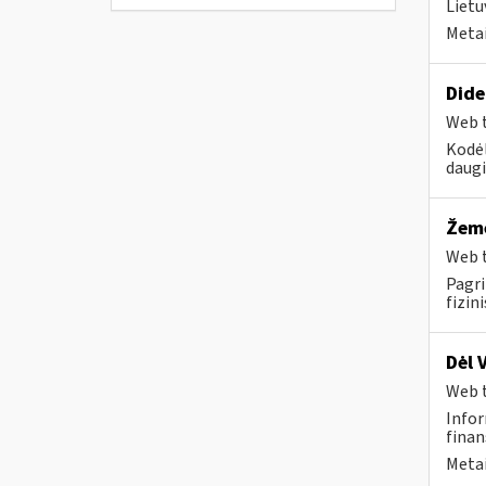
Lietu
Metai
Dide
Web t
Kodėl
daugi
Žemė
Web t
Pagri
fizin
Dėl 
Web t
Infor
finan
Metai