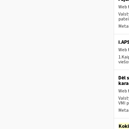
Web t
Valst
patei
Metai
i.AP
Web t
1.Kai
viešo
Dėl 
kara
Web t
Valst
VMI p
Metai
Kok