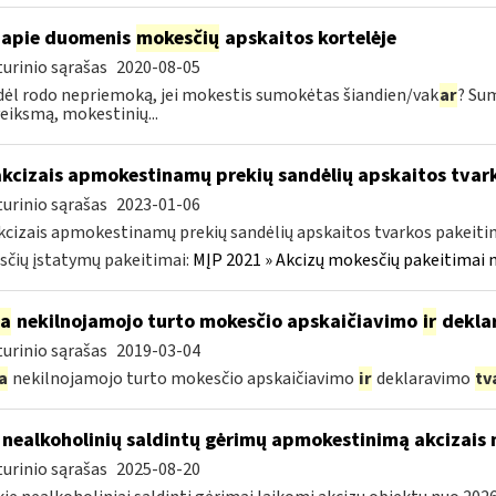
apie duomenis
mokesčių
apskaitos kortelėje
urinio sąrašas
2020-08-05
dėl rodo nepriemoką, jei mokestis sumokėtas šiandien/vak
ar
? Su
veiksmą, mokestinių...
akcizais apmokestinamų prekių sandėlių apskaitos tvar
urinio sąrašas
2023-01-06
kcizais apmokestinamų prekių sandėlių apskaitos tvarkos pakeit
čių įstatymų pakeitimai:
MĮP 2021 » Akcizų mokesčių pakeitimai 
ia
nekilnojamojo turto mokesčio apskaičiavimo
ir
dekla
urinio sąrašas
2019-03-04
a
nekilnojamojo turto mokesčio apskaičiavimo
ir
deklaravimo
tv
 nealkoholinių saldintų gėrimų apmokestinimą akcizais
urinio sąrašas
2025-08-20