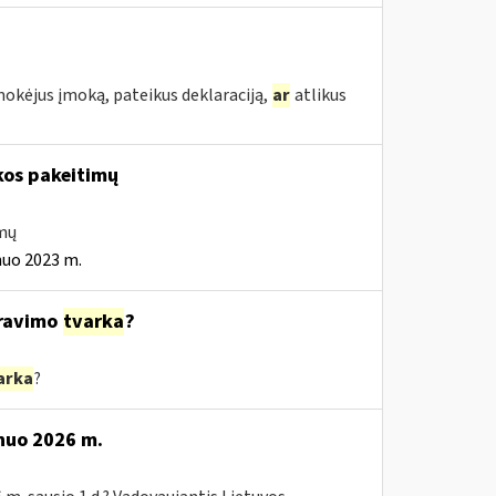
mokėjus įmoką, pateikus deklaraciją,
ar
atlikus
kos pakeitimų
imų
nuo 2023 m.
ravimo
tvarka
?
arka
?
 nuo 2026 m.