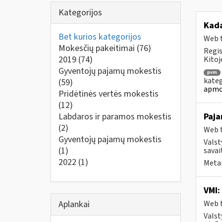
Kategorijos
Kad
Bet kurios kategorijos
Web t
Mokesčių pakeitimai
(76)
Regis
2019
(74)
Kitoj
Gyventojų pajamų mokestis
pvm
kateg
(59)
apmo
Pridėtinės vertės mokestis
(12)
Labdaros ir paramos mokestis
Paja
(2)
Web t
Gyventojų pajamų mokestis
Valst
(1)
savai
2022
(1)
Metai
VMI:
Aplankai
Web t
Valst