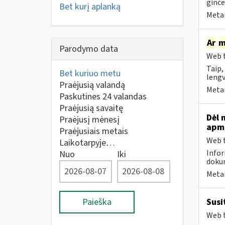
ginče
Bet kurį aplanką
Metai
Ar
m
Parodymo data
Web t
Taip,
Bet kuriuo metu
lengv
Praėjusią valandą
Metai
Paskutines 24 valandas
Praėjusią savaitę
Dėl 
Praėjusį mėnesį
apmo
Praėjusiais metais
Web t
Laikotarpyje…
Infor
Nuo
Iki
dokum
Metai
Paieška
Susi
Web t