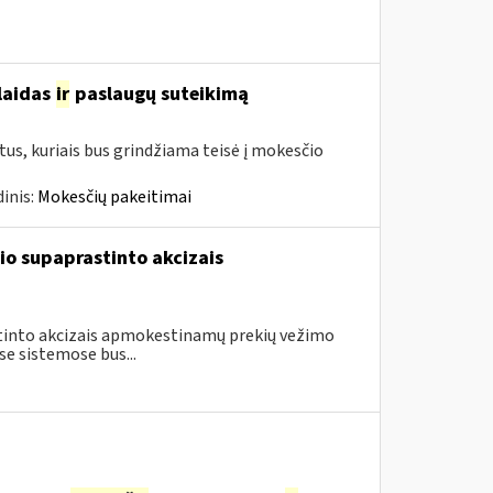
šlaidas
ir
paslaugų suteikimą
us, kuriais bus grindžiama teisė į mokesčio
inis:
Mokesčių pakeitimai
io supaprastinto akcizais
astinto akcizais apmokestinamų prekių vežimo
e sistemose bus...