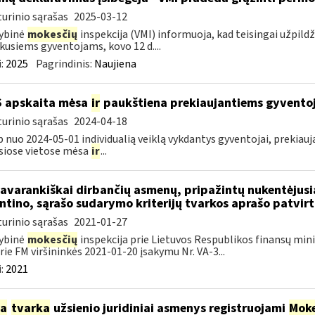
urinio sąrašas
2025-03-12
ybinė
mokesčių
inspekcija (VMI) informuoja, kad teisingai užpild
kusiems gyventojams, kovo 12 d....
:
2025
Pagrindinis:
Naujiena
S apskaita mėsa
ir
paukštiena prekiaujantiems gyvento
urinio sąrašas
2024-04-18
p nuo 2024-05-01 individualią veiklą vykdantys gyventojai, prekiau
siose vietose mėsa
ir
...
savarankiškai dirbančių asmenų, pripažintų nukentėjusi
ntino, sąrašo sudarymo kriterijų tvarkos aprašo patvir
urinio sąrašas
2021-01-27
ybinė
mokesčių
inspekcija prie Lietuvos Respublikos finansų minis
rie FM viršininkės 2021-01-20 įsakymu Nr. VA-3...
:
2021
ia
tvarka
užsienio juridiniai asmenys registruojami
Moke