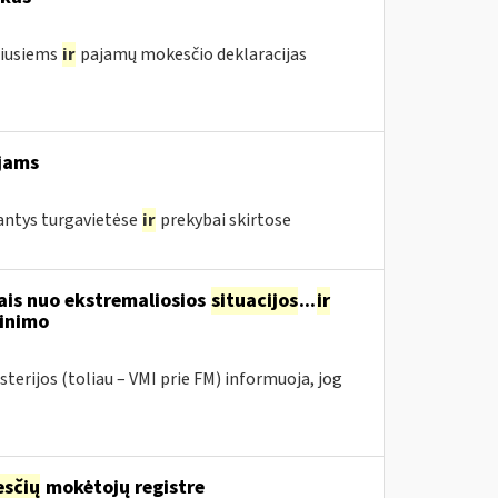
žiusiems
ir
pajamų mokesčio deklaracijas
jams
jantys turgavietėse
ir
prekybai skirtose
ais nuo ekstremaliosios
situacijos
...
ir
tinimo
terijos (toliau – VMI prie FM) informuoja, jog
sčių
mokėtojų registre