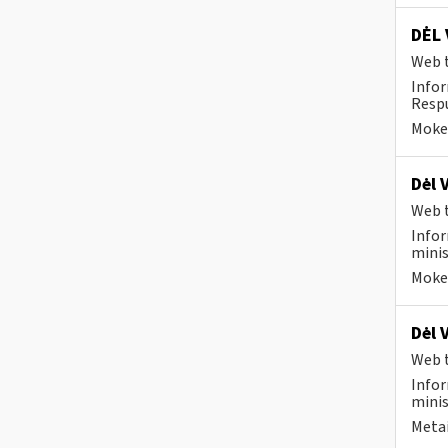
DĖL 
Web t
Infor
Respu
Mokes
Dėl 
Web t
Infor
minis
Mokes
Dėl 
Web t
Infor
minis
Metai