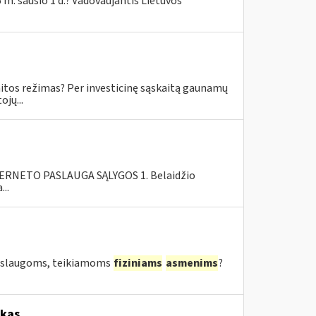
 m. sausio 1 d.? Vadovaujantis Lietuvos
skaitos režimas? Per investicinę sąskaitą gaunamų
jų...
RNETO PASLAUGA SĄLYGOS 1. Belaidžio
..
 paslaugoms, teikiamoms
fiziniams
asmenims
?
okas