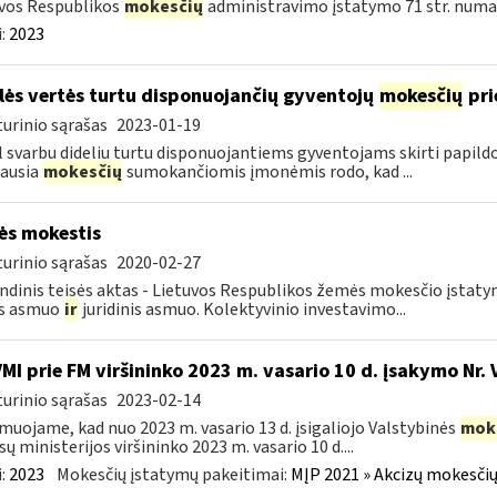
vos Respublikos
mokesčių
administravimo įstatymo 71 str. numa
:
2023
lės vertės turtu disponuojančių gyventojų
mokesčių
pri
urinio sąrašas
2023-01-19
 svarbu dideliu turtu disponuojantiems gyventojams skirti papil
ausia
mokesčių
sumokančiomis įmonėmis rodo, kad ...
s mokestis
urinio sąrašas
2020-02-27
ndinis teisės aktas - Lietuvos Respublikos žemės mokesčio įstat
is asmuo
ir
juridinis asmuo. Kolektyvinio investavimo...
VMI prie FM viršininko 2023 m. vasario 10 d. įsakymo Nr. 
urinio sąrašas
2023-02-14
muojame, kad nuo 2023 m. vasario 13 d. įsigaliojo Valstybinės
mok
sų ministerijos viršininko 2023 m. vasario 10 d....
:
2023
Mokesčių įstatymų pakeitimai:
MĮP 2021 » Akcizų mokesčių