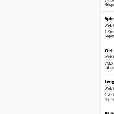
1. Ko
Respu
Apie
Web t
1.Kok
pajam
WI-F
Web t
VALS
inter
Leng
Web t
1. Ar
Ne, l
Paja