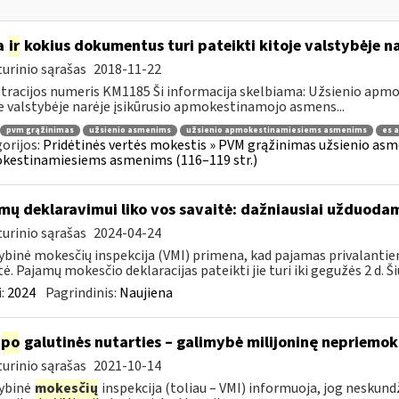
a
ir
kokius dokumentus turi pateikti kitoje valstybėje n
urinio sąrašas
2018-11-22
tracijos numeris KM1185 Ši informacija skelbiama: Užsienio ap
e valstybėje narėje įsikūrusio apmokestinamojo asmens...
pvm grąžinimas
užsienio asmenims
užsienio apmokestinamiesiems asmenims
es 
orijos:
Pridėtinės vertės mokestis » PVM grąžinimas užsienio asmen
kestinamiesiems asmenims (116–119 str.)
mų deklaravimui liko vos savaitė: dažniausiai užduodam
urinio sąrašas
2024-04-24
ybinė mokesčių inspekcija (VMI) primena, kad pajamas privalantie
tė. Pajamų mokesčio deklaracijas pateikti jie turi iki gegužės 2 d. Ši
:
2024
Pagrindinis:
Naujiena
po
galutinės nutarties – galimybė milijoninę nepriemoką
urinio sąrašas
2021-10-14
ybinė
mokesčių
inspekcija (toliau – VMI) informuoja, jog nesku