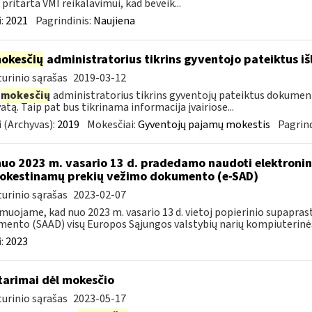
 pritarta VMI reikalavimui, kad beveik...
:
2021
Pagrindinis:
Naujiena
okesčių
administratorius tikrins gyventojo pateiktus i
urinio sąrašas
2019-03-12
mokesčių
administratorius tikrins gyventojų pateiktus dokument
atą. Taip pat bus tikrinama informacija įvairiose...
 (Archyvas):
2019
Mokesčiai:
Gyventojų pajamų mokestis
Pagrind
nuo 2023 m. vasario 13 d. pradedamo naudoti elektronin
kestinamų prekių vežimo dokumento (e-SAD)
urinio sąrašas
2023-02-07
muojame, kad nuo 2023 m. vasario 13 d. vietoj popierinio supapr
ento (SAAD) visų Europos Sąjungos valstybių narių kompiuterinės
:
2023
tarimai dėl mokesčio
urinio sąrašas
2023-05-17