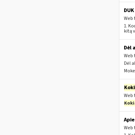
DUK 
Web t
1. Ko
kitą 
Dėl 
Web t
Dėl a
Mokes
Kok
Web t
Koki
Apie
Web t