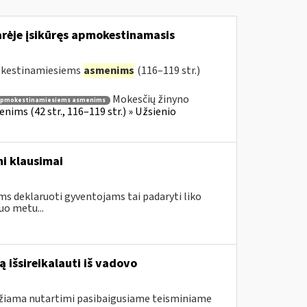
arėje įsikūręs apmokestinamasis
mokestinamiesiems
asmenims
(116–119 str.)
Mokesčių žinyno
apmokestinamiesiems asmenims
ims (42 str., 116–119 str.) » Užsienio
i klausimai
ms deklaruoti gyventojams tai padaryti liko
uo metu...
 išsireikalauti iš vadovo
ndžiama nutartimi pasibaigusiame teisminiame