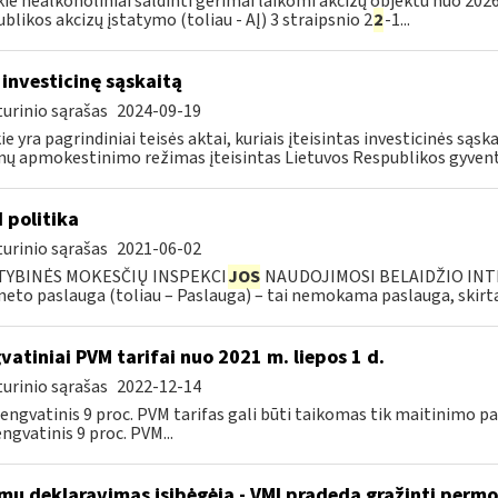
kie nealkoholiniai saldinti gėrimai laikomi akcizų objektu nuo 2026
blikos akcizų įstatymo (toliau - AĮ) 3 straipsnio 2
2
-1...
 investicinę sąskaitą
urinio sąrašas
2024-09-19
ie yra pagrindiniai teisės aktai, kuriais įteisintas investicinės są
ų apmokestinimo režimas įteisintas Lietuvos Respublikos gyvento
I politika
urinio sąrašas
2021-06-02
TYBINĖS MOKESČIŲ INSPEKCI
JOS
NAUDOJIMOSI BELAIDŽIO INTE
neto paslauga (toliau – Paslauga) – tai nemokama paslauga, skirta.
vatiniai PVM tarifai nuo 2021 m. liepos 1 d.
urinio sąrašas
2022-12-14
 lengvatinis 9 proc. PVM tarifas gali būti taikomas tik maitinimo
engvatinis 9 proc. PVM...
mų deklaravimas įsibėgėja - VMI pradeda grąžinti perm