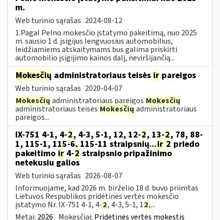
m.
Web turinio sąrašas
2024-08-12
1.Pagal Pelno mokesčio įstatymo pakeitimą, nuo 2025
m. sausio 1 d. įsigijus lengvuosius automobilius,
leidžiamiems atskaitymams bus galima priskirti
automobilio įsigijimo kainos dalį, neviršijančią...
Mokesčių
administratoriaus teisės
ir
pareigos
Web turinio sąrašas
2020-04-07
Mokesčių
administratoriaus pareigos
Mokesčių
administratoriaus teisės
Mokesčių
administratoriaus
pareigos...
IX-751 4-1, 4-
2
, 4-3, 5-1, 12, 12-
2
, 13-
2
, 78, 88-
1, 115-1, 115-6, 115-11 straipsnių...
ir
2
priedo
pakeitimo
ir
4-
2
straipsnio pripažinimo
netekusiu galios
Web turinio sąrašas
2026-08-07
Informuojame, kad 2026 m. birželio 18 d. buvo priimtas
Lietuvos Respublikos pridėtinės vertės mokesčio
įstatymo Nr. IX-751 4-1, 4-
2
, 4-3, 5-1, 1
2
,...
Metai:
2026
Mokesčiai:
Pridėtinės vertės mokestis