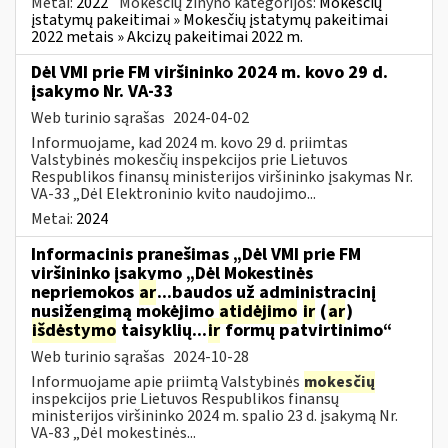
Metai:
2022
Mokesčių žinyno kategorijos:
Mokesčių
įstatymų pakeitimai » Mokesčių įstatymų pakeitimai
2022 metais » Akcizų pakeitimai 2022 m.
Dėl VMI prie FM viršininko 2024 m. kovo 29 d.
įsakymo Nr. VA-33
Web turinio sąrašas
2024-04-02
Informuojame, kad 2024 m. kovo 29 d. priimtas
Valstybinės mokesčių inspekcijos prie Lietuvos
Respublikos finansų ministerijos viršininko įsakymas Nr.
VA-33 „Dėl Elektroninio kvito naudojimo...
Metai:
2024
Informacinis pranešimas „Dėl VMI prie FM
viršininko įsakymo „Dėl Mokestinės
nepriemokos
ar
...baudos už administracinį
nusižengimą mokėjimo
atidėjimo
ir
(
ar
)
išdėstymo
taisyklių...
ir
formų patvirtinimo“
Web turinio sąrašas
2024-10-28
Informuojame apie priimtą Valstybinės
mokesčių
inspekcijos prie Lietuvos Respublikos finansų
ministerijos viršininko 2024 m. spalio 23 d. įsakymą Nr.
VA-83 „Dėl mokestinės...