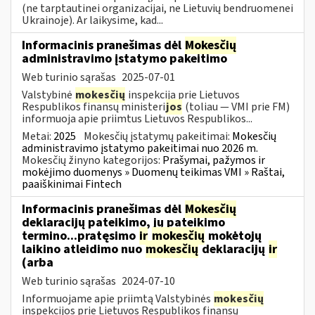
(ne tarptautinei organizacijai, ne Lietuvių bendruomenei
Ukrainoje). Ar laikysime, kad...
Informacinis pranešimas dėl
Mokesčių
administravimo įstatymo pakeitimo
Web turinio sąrašas
2025-07-01
Valstybinė
mokesčių
inspekcija prie Lietuvos
Respublikos finansų ministeri
jos
(toliau — VMI prie FM)
informuoja apie priimtus Lietuvos Respublikos...
Metai:
2025
Mokesčių įstatymų pakeitimai:
Mokesčių
administravimo įstatymo pakeitimai nuo 2026 m.
Mokesčių žinyno kategorijos:
Prašymai, pažymos ir
mokėjimo duomenys » Duomenų teikimas VMI » Raštai,
paaiškinimai Fintech
Informacinis pranešimas dėl
Mokesčių
deklaracijų pateikimo, jų pateikimo
termino...pratęsimo
ir
mokesčių
mokėtojų
laikino atleidimo nuo
mokesčių
deklaracijų
ir
(arba
Web turinio sąrašas
2024-07-10
Informuojame apie priimtą Valstybinės
mokesčių
inspekcijos prie Lietuvos Respublikos finansų