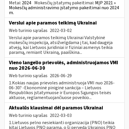
Metai:
2024
Mokesčių įstatymų pakeitimai:
MĮP 2021 »
Mokesčių administravimo įstatymo pakeitimai nuo 2024
m.
Verslui apie paramos teikimą Ukrainai
Web turinio sąrašas
2022-03-02
Verslui apie paramos teikimą Ukrainai Valstybinė
mokesčių inspekcija, atsižvelgdama į tai, kad daugėja
atvejų, kai Lietuvos juridiniai ir fiziniai asmenys teikia
paramą, remiant Ukrainą, paaiškina...
Vieno langelio prievolės, administruojamos VMI
nuo 2026-06-30
Web turinio sąrašas
2026-06-29
1.Kokias naujas prievoles administruoja VMI nuo 2026-
06-30? -Ekonominė piniginė sankcija – Lietuvos
Respublikos įstatymuose ir Europos Sąjungos teisės
aktuose, reglamentuojančiuose poveikio...
Aktualūs klausimai dėl paramos Ukrainai
Web turinio sąrašas
2022-03-03
1.Lietuvos pelno nesiekianti organizacija (PNO) teikia
kitai Lietuvos PNO paramą, o ši perveda Ukrainos PNO