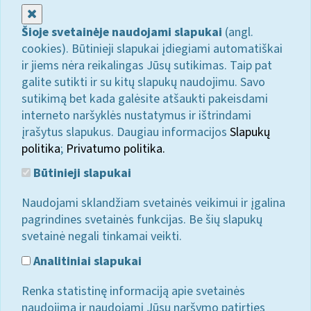
Uždaryti
Šioje svetainėje naudojami slapukai
(angl.
cookies). Būtinieji slapukai įdiegiami automatiškai
ir jiems nėra reikalingas Jūsų sutikimas. Taip pat
galite sutikti ir su kitų slapukų naudojimu. Savo
sutikimą bet kada galėsite atšaukti pakeisdami
interneto naršyklės nustatymus ir ištrindami
įrašytus slapukus. Daugiau informacijos
Slapukų
politika
;
Privatumo politika.
Būtinieji slapukai
Naudojami sklandžiam svetainės veikimui ir įgalina
pagrindines svetainės funkcijas. Be šių slapukų
svetainė negali tinkamai veikti.
Analitiniai slapukai
Renka statistinę informaciją apie svetainės
naudojimą ir naudojami Jūsų naršymo patirties