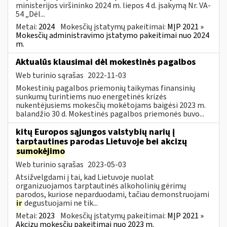
ministerijos viršininko 2024 m. liepos 4 d. įsakymą Nr. VA-
54 „Dėl...
Metai:
2024
Mokesčių įstatymų pakeitimai:
MĮP 2021 »
Mokesčių administravimo įstatymo pakeitimai nuo 2024
m.
Aktualūs klausimai dėl mokestinės pagalbos
Web turinio sąrašas
2022-11-03
Mokestinių pagalbos priemonių taikymas finansinių
sunkumų turintiems nuo energetinės krizės
nukentėjusiems mokesčių mokėtojams baigėsi 2023 m.
balandžio 30 d. Mokestinės pagalbos priemonės buvo...
kitų Europos sąjungos valstybių narių į
tarptautines parodas Lietuvoje bei akcizų
sumokėjimo
Web turinio sąrašas
2023-05-03
Atsižvelgdami į tai, kad Lietuvoje nuolat
organizuojamos tarptautinės alkoholinių gėrimų
parodos, kuriose neparduodami, tačiau demonstruojami
ir
degustuojami ne tik...
Metai:
2023
Mokesčių įstatymų pakeitimai:
MĮP 2021 »
Akcizų mokesčių pakeitimai nuo 2023 m.