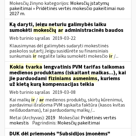
Mokesčių žinyno kategorijos:
Mokesčių įstatymų
pakeitimai » Pridėtinės vertės mokesčio pakeitimai nuo
2027 m.
Ką daryti, jeigu neturiu galimybės laiku
sumokėti
mokesčių
ar
administracinės baudos
Web turinio sąrašas
2019-03-22
Klausimynas dėl galimybės sudaryti mokestinės
paskolos sutartį Jeigu susidūrėte su finansiniais
sunkumais
ir
negalite laiku sumokėti mokesčio
ir
/...
Kokia
tvarka
lengvatinis PVM tarifas taikomas
medienos produktams (įskaitant malkas...), kai
jie parduodami
fiziniams
asmenims
, kuriems
už kietą kurą kompensacijas teikia
Web turinio sąrašas
2019-03-08
Kai malkų
ir
/
ar
medienos produktų, skirtų kūrenimui,
pardavimui išrašoma PVM sąskaita faktūra (kasos kvitas
neišduodamas), tai parduodamų malkų /...
Metai (Archyvas):
2019
Mokesčiai:
Pridėtinės vertės
mokestis
Pagrindinis:
Mokesčių pakeitimai
DUK dėl priemonės "Subsidijos įmonėms"