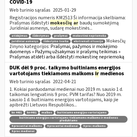
COVID-19
Web turinio sąrašas
2025-01-29
Registracijos numeris KM2513 Ši informacija skelbiama:
Prašymas išdėstyti
mokesčių
ar
baudų sumokėjimą
Juridiniai asmenys, sudarę mokestinės...
atidėjimas
išdėstymas
prašymai
mokestinė nepriemoka
Mokesčių
juridiniai asmenys
išdėstymo tvarka
ekstremali situacija
žinyno kategorijos:
Prašymai, pažymos ir mokėjimo
duomenys » Pažymų užsakymas ir prašymų teikimas »
Prašymas atidėti arba išdėstyti mokestinę nepriemoką
DUK dėl 9 proc. taikymo buitiniams energijos
vartotojams tiekiamoms malkoms
ir
medienos
Web turinio sąrašas
2022-04-21
1. Kokiai parduodamai medienai nuo 2019 m. sausio 1 d.
taikomas lengvatinis 9 proc. PVM tarifas? Nuo 2019 m.
sausio 1 d. buitiniams energijos vartotojams, kaip jie
apibrėžti Lietuvos Respublikos...
kn 4401
kn4401
malkos
buitiniams energijos vartotojams
buitiniams energijos vartotojams tiekiamoms malkoms ir medienos
produktams
9 procentai malkoms
9 procentai medienai
9 proc malkoms
9 proc medienai