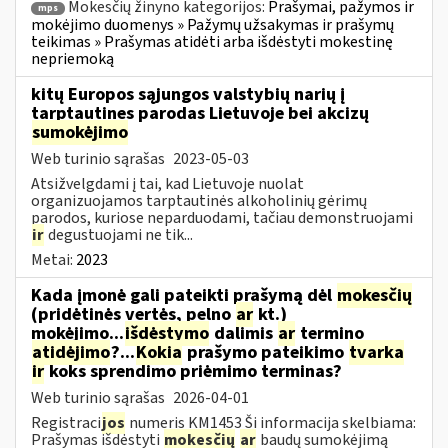
Mokesčių žinyno kategorijos:
Prašymai, pažymos ir
mps
mokėjimo duomenys » Pažymų užsakymas ir prašymų
teikimas » Prašymas atidėti arba išdėstyti mokestinę
nepriemoką
kitų Europos sąjungos valstybių narių į
tarptautines parodas Lietuvoje bei akcizų
sumokėjimo
Web turinio sąrašas
2023-05-03
Atsižvelgdami į tai, kad Lietuvoje nuolat
organizuojamos tarptautinės alkoholinių gėrimų
parodos, kuriose neparduodami, tačiau demonstruojami
ir
degustuojami ne tik...
Metai:
2023
Kada įmonė gali pateikti prašymą dėl
mokesčių
(pridėtinės vertės, pelno
ar
kt.)
mokėjimo...
išdėstymo
dalimis
ar
termino
atidėjimo
?...
Kokia
prašymo pateikimo
tvarka
ir
koks sprendimo priėmimo terminas?
Web turinio sąrašas
2026-04-01
Registraci
jos
numeris KM1453 Ši informacija skelbiama:
Prašymas išdėstyti
mokesčių
ar
baudų sumokėjimą