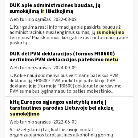
DUK apie administracines baudas, jų
sumokėjimą
ir
išieškojimą
Web turinio sąrašas
2022-03-09
1. Kur galima rasti informaciją apie paskirtų baudų už
administracinius nusižengimus sumas, jų
sumokėjimo
terminus? Paaiškinimus, kur galite rasti informaciją apie
paskirtų...
DUK dėl PVM deklaracijos (formos FR0600)
vertinimo PVM deklaracijos pateikimo
metu
Web turinio sąrašas
2024-09-09
1. Kokie nauji duomenys bus vertinami pateikus PVM
deklaraciją FR0600? PVM mokėtojo pateiktoje PVM
deklaracijoje (formoje FR0600) deklaruota pardavimo
PVM suma bus lyginama su to paties mokestinio...
kitų Europos sąjungos valstybių narių į
tarptautines parodas Lietuvoje bei akcizų
sumokėjimo
Web turinio sąrašas
2022-05-03
Atsižvelgdami į tai, kad Lietuvoje nuolat
organizuojamos tarptautinės alkoholinių gėrimų