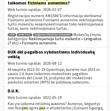
taikomos
fiziniams
asmenims
?
Web turinio sąrašas
2026-01-07
Registracijos numeris KM1580 Ši informacija skelbiama:
Fiziniams asmenims Fiziniams asmenims nekilnojamojo
turto mokesčiu neapmokestinamas toks nekilnojamasis
turtas, kuris: nekilnojamasis turtas...
Mokesčių žinyno
ntm
ntmį 7 str.
lengvatos fiziniams asmenims
kategorijos:
Nekilnojamojo turto mokestis » Lengvatos
(7 str.) » Fiziniams asmenims
DUK dėl pagalbos vykdantiems individualią
veiklą
Web turinio sąrašas
2020-08-12
Atnaujinta 2022-01-19 Gyventojai, kuriems nuo 2021 m.
sausio 1 d. buvo taikomos mokestinės pagalbos
priemonės dėl Covid-19, prašymus dėl mokestinės
paskolos sutarties (MPS) be palūkanų sudarymo...
D.U.K.
Web turinio sąrašas
2022-05-19
Kas yra laikoma nelaimių aukomis? Asmenys, bėgantys
nuo Rusi
jos
agresi
jos
ir atvykstantys į Europos Sąjungą,