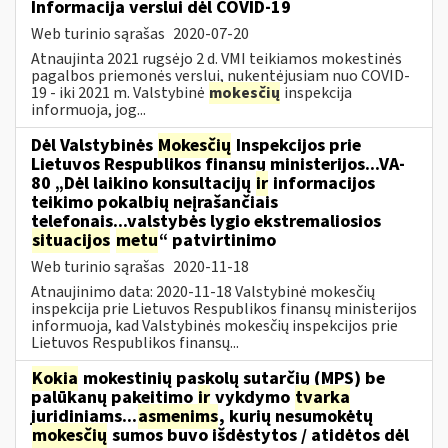
Informacija verslui dėl COVID-19
Web turinio sąrašas
2020-07-20
Atnaujinta 2021 rugsėjo 2 d. VMI teikiamos mokestinės
pagalbos priemonės verslui, nukentėjusiam nuo COVID-
19 - iki 2021 m. Valstybinė
mokesčių
inspekcija
informuoja, jog...
Dėl Valstybinės
Mokesčių
Inspekcijos prie
Lietuvos Respublikos finansų ministerijos...VA-
80 „Dėl laikino konsultacijų
ir
informacijos
teikimo pokalbių neįrašančiais
telefonais...valstybės lygio ekstremaliosios
situacijos
metu
“ patvirtinimo
Web turinio sąrašas
2020-11-18
Atnaujinimo data: 2020-11-18 Valstybinė mokesčių
inspekcija prie Lietuvos Respublikos finansų ministerijos
informuoja, kad Valstybinės mokesčių inspekcijos prie
Lietuvos Respublikos finansų...
Kokia
mokestinių paskolų sutarčių (MPS) be
palūkanų pakeitimo
ir
vykdymo
tvarka
juridiniams...
asmenims
, kurių nesumokėtų
mokesčių
sumos buvo išdėstytos / atidėtos dėl