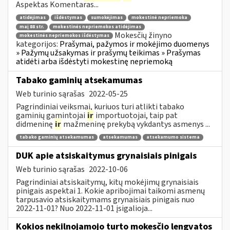
Aspektas Komentaras...
atidėjimas
išdėstymas
sumokėjimas
mokestinė nepriemoka
maį 88 str.
mokestinės nepriemokos atidėjimas
Mokesčių žinyno
mokestinės nepriemokos išdėstymas
kategorijos:
Prašymai, pažymos ir mokėjimo duomenys
» Pažymų užsakymas ir prašymų teikimas » Prašymas
atidėti arba išdėstyti mokestinę nepriemoką
Tabako gaminių atsekamumas
Web turinio sąrašas
2022-05-25
Pagrindiniai veiksmai, kuriuos turi atlikti tabako
gaminių gamintojai
ir
importuotojai, taip pat
didmeninę
ir
mažmeninę prekybą vykdantys asmenys ...
tabako gaminių atsekamumas
atsekamumas
atsekamumo sistema
DUK apie atsiskaitymus grynaisiais pinigais
Web turinio sąrašas
2022-10-06
Pagrindiniai atsiskaitymų, kitų mokėjimų grynaisiais
pinigais aspektai 1. Kokie apribojimai taikomi asmenų
tarpusavio atsiskaitymams grynaisiais pinigais nuo
2022-11-01? Nuo 2022-11-01 įsigalioja...
Kokios nekilnojamojo turto mokesčio lengvatos