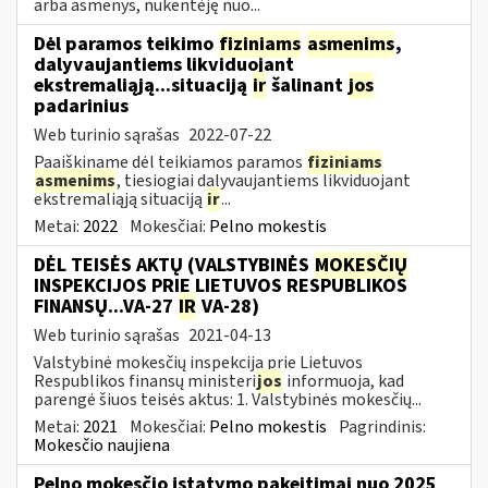
arba asmenys, nukentėję nuo...
Dėl paramos teikimo
fiziniams
asmenims
,
dalyvaujantiems likviduojant
ekstremaliąją...situaciją
ir
šalinant
jos
padarinius
Web turinio sąrašas
2022-07-22
Paaiškiname dėl teikiamos paramos
fiziniams
asmenims
, tiesiogiai dalyvaujantiems likviduojant
ekstremaliąją situaciją
ir
...
Metai:
2022
Mokesčiai:
Pelno mokestis
DĖL TEISĖS AKTŲ (VALSTYBINĖS
MOKESČIŲ
INSPEKCIJOS PRIE LIETUVOS RESPUBLIKOS
FINANSŲ...VA-27
IR
VA-28)
Web turinio sąrašas
2021-04-13
Valstybinė mokesčių inspekcija prie Lietuvos
Respublikos finansų ministeri
jos
informuoja, kad
parengė šiuos teisės aktus: 1. Valstybinės mokesčių...
Metai:
2021
Mokesčiai:
Pelno mokestis
Pagrindinis:
Mokesčio naujiena
Pelno mokesčio įstatymo pakeitimai nuo 2025