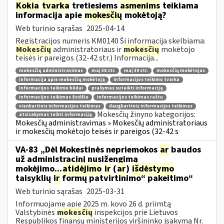
Kokia
tvarka
tretiesiems
asmenims
teikiama
informacija apie
mokesčių
mokėtoją?
Web turinio sąrašas
2025-04-14
Registracijos numeris KM0140 Ši informacija skelbiama:
Mokesčių
administratoriaus ir
mokesčių
mokėtojo
teisės ir pareigos (32-42 str.) Informacija...
mokesčių administravimas
maį 38 str.
maį 39 str.
mokesčių mokėtojas
informacija apie mokesčių mokėtoją
informacijos teikimo tvarka
informacijos teikimo būdai
prašymas suteikti informaciją
informacijos teikimas žodžiu
informacijos teikimas raštu
vienkartinis informacijos teikimas
daugkartinis informacijos teikimas
Mokesčių žinyno kategorijos:
atsisakymas teikti informaciją
Mokesčių administravimas » Mokesčių administratoriaus
ir mokesčių mokėtojo teisės ir pareigos (32-42 s
VA-83 „Dėl Mokestinės nepriemokos
ar
baudos
už administracinį nusižengimą
mokėjimo...
atidėjimo
ir
(
ar
)
išdėstymo
taisyklių
ir
formų patvirtinimo“ pakeitimo“
Web turinio sąrašas
2025-03-31
Informuojame apie 2025 m. kovo 26 d. priimtą
Valstybinės
mokesčių
inspekcijos prie Lietuvos
Respublikos finansų ministerijos viršininko įsakymą Nr.