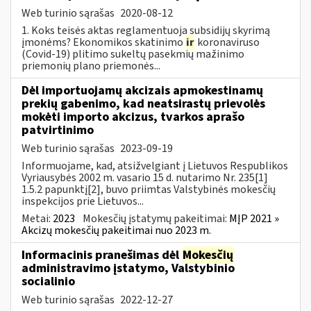
Web turinio sąrašas
2020-08-12
1. Koks teisės aktas reglamentuoja subsidijų skyrimą
įmonėms? Ekonomikos skatinimo
ir
koronaviruso
(Covid-19) plitimo sukeltų pasekmių mažinimo
priemonių plano priemonės...
Dėl importuojamų akcizais apmokestinamų
prekių gabenimo, kad neatsirastų prievolės
mokėti importo akcizus, tvarkos aprašo
patvirtinimo
Web turinio sąrašas
2023-09-19
Informuojame, kad, atsižvelgiant į Lietuvos Respublikos
Vyriausybės 2002 m. vasario 15 d. nutarimo Nr. 235[1]
1.5.2 papunktį[2], buvo priimtas Valstybinės mokesčių
inspekcijos prie Lietuvos...
Metai:
2023
Mokesčių įstatymų pakeitimai:
MĮP 2021 »
Akcizų mokesčių pakeitimai nuo 2023 m.
Informacinis pranešimas dėl
Mokesčių
administravimo įstatymo, Valstybinio
socialinio
Web turinio sąrašas
2022-12-27