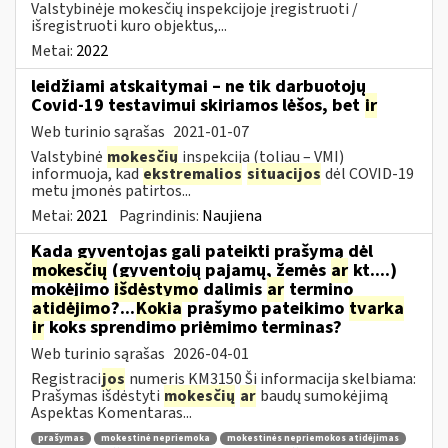
Valstybinėje mokesčių inspekcijoje įregistruoti /
išregistruoti kuro objektus,...
Metai:
2022
leidžiami atskaitymai – ne tik darbuotojų
Covid-19 testavimui skiriamos lėšos, bet
ir
Web turinio sąrašas
2021-01-07
Valstybinė
mokesčių
inspekcija (toliau – VMI)
informuoja, kad
ekstremalios
situacijos
dėl COVID-19
metu įmonės patirtos...
Metai:
2021
Pagrindinis:
Naujiena
Kada gyventojas gali pateikti prašymą dėl
mokesčių
(gyventojų pajamų, žemės
ar
kt....)
mokėjimo
išdėstymo
dalimis
ar
termino
atidėjimo
?...
Kokia
prašymo pateikimo
tvarka
ir
koks sprendimo priėmimo terminas?
Web turinio sąrašas
2026-04-01
Registraci
jos
numeris KM3150 Ši informacija skelbiama:
Prašymas išdėstyti
mokesčių
ar
baudų sumokėjimą
Aspektas Komentaras...
prašymas
mokestinė nepriemoka
mokestinės nepriemokos atidėjimas