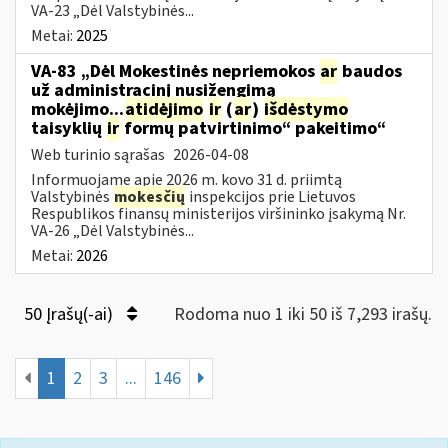
VA-23 „Dėl Valstybinės...
Metai:
2025
VA-83 „Dėl Mokestinės nepriemokos
ar
baudos
už administracinį nusižengimą
mokėjimo...
atidėjimo
ir
(
ar
)
išdėstymo
taisyklių
ir
formų patvirtinimo“ pakeitimo“
Web turinio sąrašas
2026-04-08
Informuojame apie 2026 m. kovo 31 d. priimtą
Valstybinės
mokesčių
inspekcijos prie Lietuvos
Respublikos finansų ministerijos viršininko įsakymą Nr.
VA-26 „Dėl Valstybinės...
Metai:
2026
50 Įrašų(-ai)
Rodoma nuo 1 iki 50 iš 7,293 irašų.
1
2
3
...
146