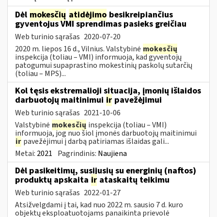
Dėl
mokesčių
atidėjimo
besikreipiančius
gyventojus VMI sprendimas pasieks greičiau
Web turinio sąrašas
2020-07-20
2020 m. liepos 16 d., Vilnius. Valstybinė
mokesčių
inspekcija (toliau – VMI) informuoja, kad gyventojų
patogumui supaprastino mokestinių paskolų sutarčių
(toliau – MPS)...
Kol tęsis ekstremalioji situacija, įmonių išlaidos
darbuotojų maitinimui
ir
pavežėjimui
Web turinio sąrašas
2021-10-06
Valstybinė
mokesčių
inspekcija (toliau – VMI)
informuoja, jog nuo šiol įmonės darbuotojų maitinimui
ir
pavežėjimui į darbą patiriamas išlaidas gali...
Metai:
2021
Pagrindinis:
Naujiena
Dėl pasikeitimų, susijusių su energinių (naftos)
produktų apskaita
ir
ataskaitų teikimu
Web turinio sąrašas
2022-01-27
Atsižvelgdami į tai, kad nuo 2022 m. sausio 7 d. kuro
objektų eksploatuotojams panaikinta prievolė