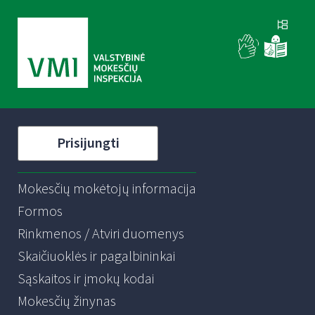
Prisijungti
Mokesčių mokėtojų informacija
Formos
Rinkmenos / Atviri duomenys
Skaičiuoklės ir pagalbininkai
Sąskaitos ir įmokų kodai
Mokesčių žinynas