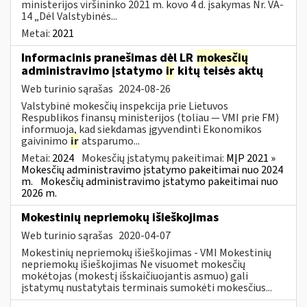
ministerijos viršininko 2021 m. kovo 4 d. įsakymas Nr. VA-
14 „Dėl Valstybinės...
Metai:
2021
Informacinis pranešimas dėl LR
mokesčių
administravimo įstatymo
ir
kitų teisės aktų
Web turinio sąrašas
2024-08-26
Valstybinė mokesčių inspekcija prie Lietuvos
Respublikos finansų ministerijos (toliau — VMI prie FM)
informuoja, kad siekdamas įgyvendinti Ekonomikos
gaivinimo
ir
atsparumo...
Metai:
2024
Mokesčių įstatymų pakeitimai:
MĮP 2021 »
Mokesčių administravimo įstatymo pakeitimai nuo 2024
m.
Mokesčių administravimo įstatymo pakeitimai nuo
2026 m.
Mokestinių nepriemokų išieškojimas
Web turinio sąrašas
2020-04-07
Mokestinių nepriemokų išieškojimas - VMI Mokestinių
nepriemokų išieškojimas Ne visuomet mokesčių
mokėtojas (mokestį išskaičiuojantis asmuo) gali
įstatymų nustatytais terminais sumokėti mokesčius...