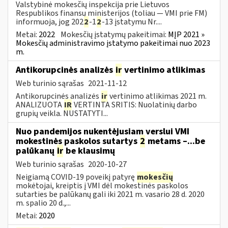
Valstybinė mokesčių inspekcija prie Lietuvos
Respublikos finansų ministerijos (toliau — VMI prie FM)
informuoja, jog 202
2
-1
2
-13 įstatymu Nr....
Metai:
2022
Mokesčių įstatymų pakeitimai:
MĮP 2021 »
Mokesčių administravimo įstatymo pakeitimai nuo 2023
m.
Antikorupcinės analizės
ir
vertinimo atlikimas
Web turinio sąrašas
2021-11-12
Antikorupcinės analizės
ir
vertinimo atlikimas 2021 m.
ANALIZUOTA
IR
VERTINTA SRITIS: Nuolatinių darbo
grupių veikla. NUSTATYTI...
Nuo pandemijos nukentėjusiam verslui VMI
mokestinės paskolos sutartys
2
metams –...be
palūkanų
ir
be klausimų
Web turinio sąrašas
2020-10-27
Neigiamą COVID-19 poveikį patyrę
mokesčių
mokėtojai, kreiptis į VMI dėl mokestinės paskolos
sutarties be palūkanų gali iki 2021 m. vasario 28 d. 2020
m. spalio 20 d.,...
Metai:
2020