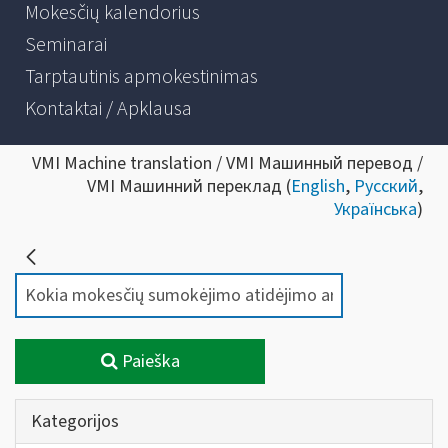
Mokesčių kalendorius
Seminarai
Tarptautinis apmokestinimas
Kontaktai / Apklausa
VMI Machine translation / VMI Машинный перевод /
VMI Машинний переклад (
English
,
Русский
,
Українська
)
Paieška
Kategorijos