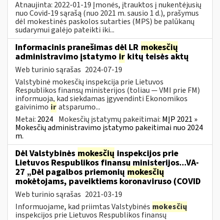
Atnaujinta: 2022-01-19 Įmonės, įtrauktos į nukentėjusių
nuo Covid-19 sąrašą (nuo 2021 m. sausio 1 d.), prašymus
dėl mokestinės paskolos sutarties (MPS) be palūkanų
sudarymui galėjo pateikti iki...
Informacinis pranešimas dėl LR
mokesčių
administravimo įstatymo
ir
kitų teisės aktų
Web turinio sąrašas
2024-07-19
Valstybinė mokesčių inspekcija prie Lietuvos
Respublikos finansų ministerijos (toliau — VMI prie FM)
informuoja, kad siekdamas įgyvendinti Ekonomikos
gaivinimo
ir
atsparumo...
Metai:
2024
Mokesčių įstatymų pakeitimai:
MĮP 2021 »
Mokesčių administravimo įstatymo pakeitimai nuo 2024
m.
Dėl Valstybinės
mokesčių
inspekcijos prie
Lietuvos Respublikos finansų ministerijos...VA-
27 „Dėl pagalbos priemonių
mokesčių
mokėtojams, paveiktiems koronaviruso (COVID
Web turinio sąrašas
2021-03-19
Informuojame, kad priimtas Valstybinės
mokesčių
inspekcijos prie Lietuvos Respublikos finansų