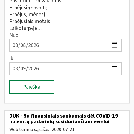
Paskutines 24 valandas
Praėjusią savaitę
Praėjusį mėnesį
Praėjusiais metais
Laikotarpyje…
Nuo
Iki
Paieška
DUK - Su finansiniais sunkumais dėl COVID-19
nulemtų padarinių susiduriančiam verslui
Web turinio sąrašas
2020-07-21