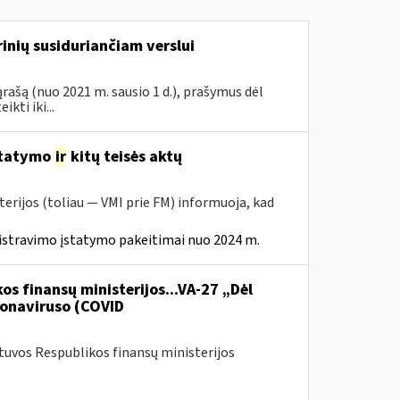
inių susiduriančiam verslui
rašą (nuo 2021 m. sausio 1 d.), prašymus dėl
ti iki...
statymo
ir
kitų teisės aktų
erijos (toliau — VMI prie FM) informuoja, kad
istravimo įstatymo pakeitimai nuo 2024 m.
os finansų ministerijos...VA-27 „Dėl
onaviruso (COVID
etuvos Respublikos finansų ministerijos