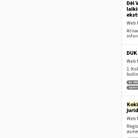
Dėl 
laik
ekst
Web t
Atnau
infor
DUK 
Web t
1. Ko
buiti
kn 440
9 pro
Kok
juri
Web t
Regis
asmen