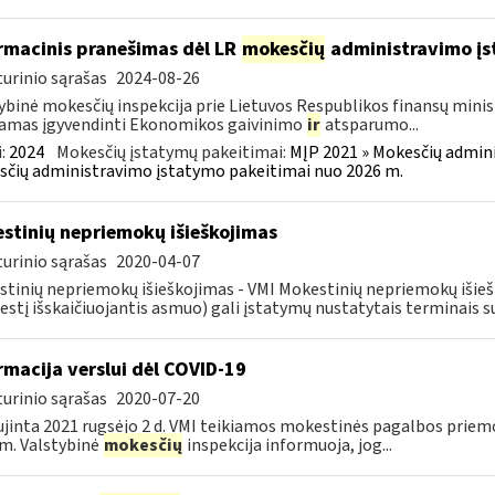
rmacinis pranešimas dėl LR
mokesčių
administravimo į
urinio sąrašas
2024-08-26
ybinė mokesčių inspekcija prie Lietuvos Respublikos finansų minist
amas įgyvendinti Ekonomikos gaivinimo
ir
atsparumo...
:
2024
Mokesčių įstatymų pakeitimai:
MĮP 2021 » Mokesčių admin
čių administravimo įstatymo pakeitimai nuo 2026 m.
stinių nepriemokų išieškojimas
urinio sąrašas
2020-04-07
tinių nepriemokų išieškojimas - VMI Mokestinių nepriemokų iši
stį išskaičiuojantis asmuo) gali įstatymų nustatytais terminais s
rmacija verslui dėl COVID-19
urinio sąrašas
2020-07-20
jinta 2021 rugsėjo 2 d. VMI teikiamos mokestinės pagalbos priemo
m. Valstybinė
mokesčių
inspekcija informuoja, jog...