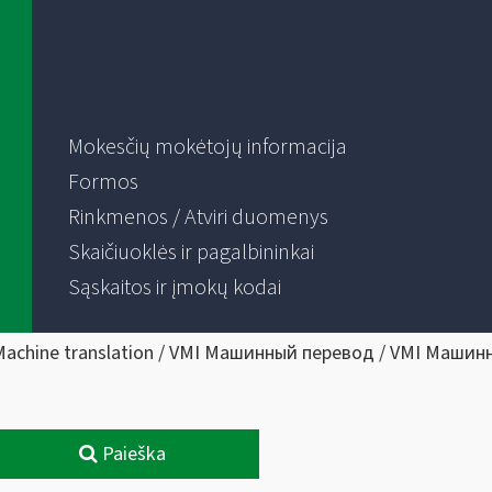
Mokesčių mokėtojų informacija
Formos
Rinkmenos / Atviri duomenys
Skaičiuoklės ir pagalbininkai
Sąskaitos ir įmokų kodai
Machine translation / VMI Машинный перевод / VMI Машин
Paieška