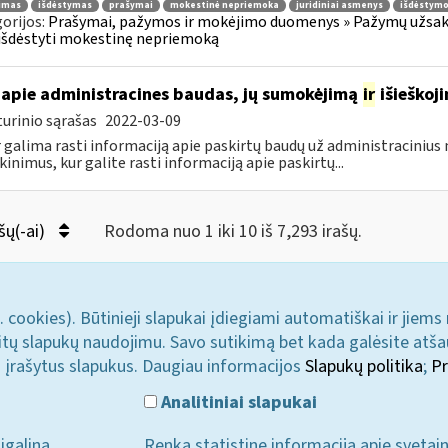
jimas
išdėstymas
prašymai
mokestinė nepriemoka
juridiniai asmenys
išdėstymo
orijos:
Prašymai, pažymos ir mokėjimo duomenys » Pažymų užsaky
išdėstyti mokestinę nepriemoką
apie administracines baudas, jų sumokėjimą
ir
išieškoj
urinio sąrašas
2022-03-09
r galima rasti informaciją apie paskirtų baudų už administraciniu
kinimus, kur galite rasti informaciją apie paskirtų...
šų(-ai)
Rodoma nuo 1 iki 10 iš 7,293 irašų.
. cookies). Būtinieji slapukai įdiegiami automatiškai ir jiems
u kitų slapukų naudojimu. Savo sutikimą bet kada galėsite atš
i įrašytus slapukus. Daugiau informacijos
Slapukų politika
;
Pr
Analitiniai slapukai
įgalina
Renka statistinę informaciją apie svetai