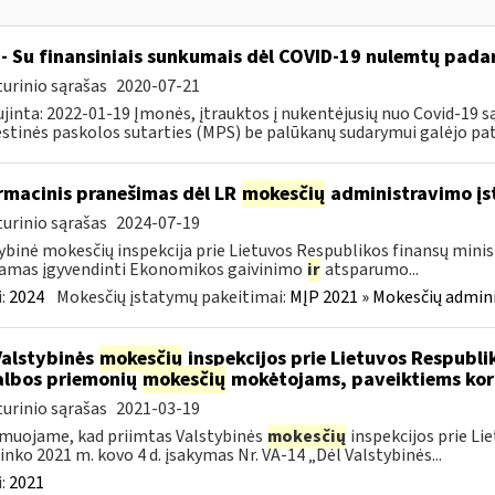
- Su finansiniais sunkumais dėl COVID-19 nulemtų padar
urinio sąrašas
2020-07-21
jinta: 2022-01-19 Įmonės, įtrauktos į nukentėjusių nuo Covid-19 są
tinės paskolos sutarties (MPS) be palūkanų sudarymui galėjo pateik
rmacinis pranešimas dėl LR
mokesčių
administravimo į
urinio sąrašas
2024-07-19
ybinė mokesčių inspekcija prie Lietuvos Respublikos finansų minist
amas įgyvendinti Ekonomikos gaivinimo
ir
atsparumo...
:
2024
Mokesčių įstatymų pakeitimai:
MĮP 2021 » Mokesčių admin
Valstybinės
mokesčių
inspekcijos prie Lietuvos Respublik
lbos priemonių
mokesčių
mokėtojams, paveiktiems kor
urinio sąrašas
2021-03-19
muojame, kad priimtas Valstybinės
mokesčių
inspekcijos prie Li
ninko 2021 m. kovo 4 d. įsakymas Nr. VA-14 „Dėl Valstybinės...
:
2021