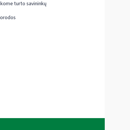
škome turto savininkų
orodos