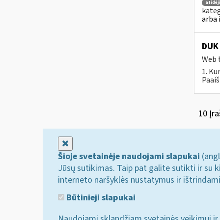
atidė
kateg
arba 
DUK 
Web t
1. Ku
Paaiš
10 Įra
Uždaryti
Šioje svetainėje naudojami slapukai
(angl
Jūsų sutikimas. Taip pat galite sutikti ir s
interneto naršyklės nustatymus ir ištrindam
Būtinieji slapukai
Naudojami sklandžiam svetainės veikimui ir 