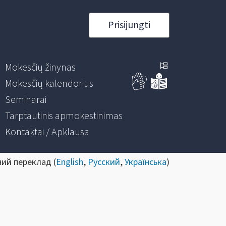
Prisijungti
Mokesčių žinynas
Mokesčių kalendorius
Seminarai
Tarptautinis apmokestinimas
Kontaktai / Apklausa
ний переклад (
English
,
Русский
,
Українська
)