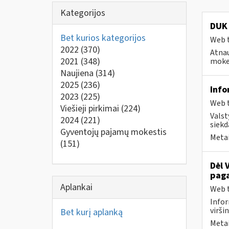
Kategorijos
DUK 
Bet kurios kategorijos
Web t
2022
(370)
Atnau
2021
(348)
mokes
Naujiena
(314)
2025
(236)
Info
2023
(225)
Web t
Viešieji pirkimai
(224)
Valst
2024
(221)
siekd
Gyventojų pajamų mokestis
Metai
(151)
Dėl 
paga
Aplankai
Web t
Infor
virši
Bet kurį aplanką
Metai