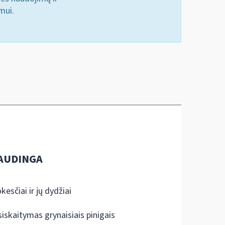
mui.
AUDINGA
kesčiai ir jų dydžiai
siskaitymas grynaisiais pinigais