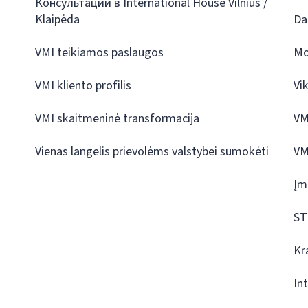
Консультации в International House Vilnius /
Klaipėda
Da
VMI teikiamos paslaugos
Mo
VMI kliento profilis
Vi
VMI skaitmeninė transformacija
VM
Vienas langelis prievolėms valstybei sumokėti
VM
Įm
ST
Kr
In