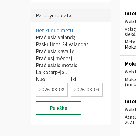
Info
Parodymo data
Web t
Valst
Bet kuriuo metu
siekd
Praėjusią valandą
Metai
Paskutines 24 valandas
Mokes
Praėjusią savaitę
Praėjusį mėnesį
Moke
Praėjusiais metais
Laikotarpyje…
Web t
Nuo
Iki
Mokes
(moke
Info
Paieška
Web t
Atnau
2021 