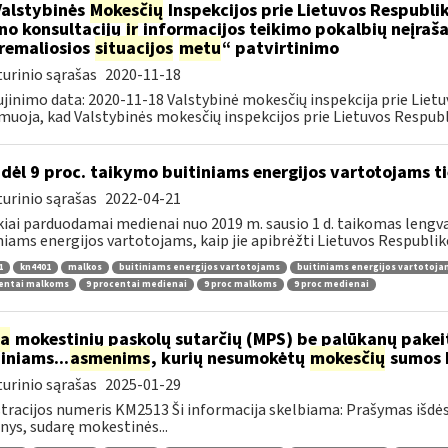
Valstybinės
Mokesčių
Inspekcijos prie Lietuvos Respublik
ino konsultacijų
ir
informacijos teikimo pokalbių neįrašan
remaliosios
situacijos
metu
“ patvirtinimo
urinio sąrašas
2020-11-18
jinimo data: 2020-11-18 Valstybinė mokesčių inspekcija prie Lietu
muoja, kad Valstybinės mokesčių inspekcijos prie Lietuvos Respubli
dėl 9 proc. taikymo buitiniams energijos vartotojams
urinio sąrašas
2022-04-21
kiai parduodamai medienai nuo 2019 m. sausio 1 d. taikomas lengvat
niams energijos vartotojams, kaip jie apibrėžti Lietuvos Respubliko
1
kn4401
malkos
buitiniams energijos vartotojams
buitiniams energijos vartotoj
centai malkoms
9 procentai medienai
9 proc malkoms
9 proc medienai
ia
mokestinių paskolų sutarčių (MPS) be palūkanų pake
diniams...
asmenims
, kurių nesumokėtų
mokesčių
sumos b
urinio sąrašas
2025-01-29
tracijos numeris KM2513 Ši informacija skelbiama: Prašymas išdė
ys, sudarę mokestinės...