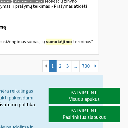
Mokesčių žinyno
 tvarka
ekstremali situacija
mas ir prašymų teikimas » Prašymas atidėti
imą
s nusižengimus sumas, jų
sumokėjimo
terminus?
1
2
3
...
730
 nėra reikalingas
PATVIRTINTI
aukti pakeisdami
Visus slapukus
ivatumo politika.
PATVIRTINTI
Pasirinktus slapukus
nės naudojimą ir