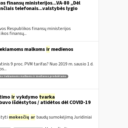
os finansų ministerijos...VA-80 „Dėl
čiais telefonais...valstybės lygio
vos Respublikos finansų ministerijos
kos finansų...
 tiekiamoms malkoms
ir
medienos
inis 9 proc. PVM tarifas? Nuo 2019 m. sausio 1 d.
s...
ams tiekiamoms malkoms ir medienos produktams
itimo
ir
vykdymo
tvarka
uvo išdėstytos / atidėtos dėl COVID-19
styti
mokesčių
ar
baudų sumokėjimą Juridiniai