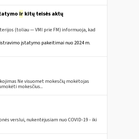
statymo
ir
kitų teisės aktų
erijos (toliau — VMI prie FM) informuoja, kad
istravimo įstatymo pakeitimai nuo 2024 m.
eškojimas Ne visuomet mokesčių mokėtojas
umokėti mokesčius...
nės verslui, nukentėjusiam nuo COVID-19 - iki