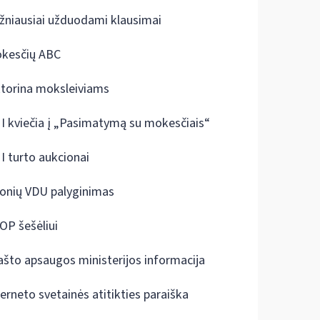
žniausiai užduodami klausimai
kesčių ABC
ktorina moksleiviams
I kviečia į „Pasimatymą su mokesčiais“
I turto aukcionai
onių VDU palyginimas
OP šešėliui
ašto apsaugos ministerijos informacija
terneto svetainės atitikties paraiška