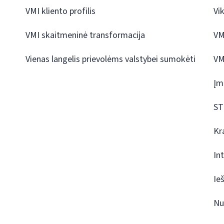
VMI kliento profilis
Vi
VMI skaitmeninė transformacija
VM
Vienas langelis prievolėms valstybei sumokėti
VM
Įm
ST
Kr
In
Ie
Nu