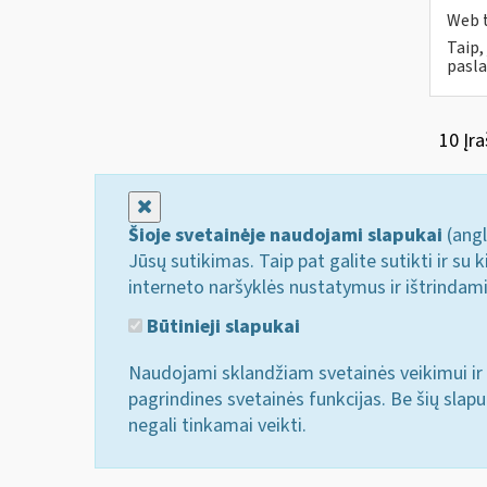
Web t
Taip,
pasla
10 Įra
Uždaryti
Šioje svetainėje naudojami slapukai
(angl
Jūsų sutikimas. Taip pat galite sutikti ir s
interneto naršyklės nustatymus ir ištrindam
Būtinieji slapukai
Naudojami sklandžiam svetainės veikimui ir 
pagrindines svetainės funkcijas. Be šių slap
negali tinkamai veikti.