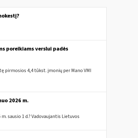
mokestį?
ms poreikiams verslui padės
itę pirmosios 4,4 tūkst. įmonių per Mano VMI
 nuo 2026 m.
 m. sausio 1 d.? Vadovaujantis Lietuvos