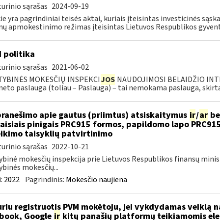
urinio sąrašas
2024-09-19
ie yra pagrindiniai teisės aktai, kuriais įteisintas investicinės są
ų apmokestinimo režimas įteisintas Lietuvos Respublikos gyvento
I politika
urinio sąrašas
2021-06-02
TYBINĖS MOKESČIŲ INSPEKCI
JOS
NAUDOJIMOSI BELAIDŽIO INTE
neto paslauga (toliau – Paslauga) – tai nemokama paslauga, skirta.
pranešimo apie gautus (priimtus) atsiskaitymus
ir
/
ar
be
aisiais pinigais PRC915 formos, papildomo lapo PRC91
ikimo taisyklių patvirtinimo
urinio sąrašas
2022-10-21
ybinė mokesčių inspekcija prie Lietuvos Respublikos finansų minis
ybinės mokesčių...
:
2022
Pagrindinis:
Mokesčio naujiena
riu registruotis PVM mokėtoju, jei vykdydamas veiklą na
book, Google
ir
kitų panašių platformų teikiamomis el