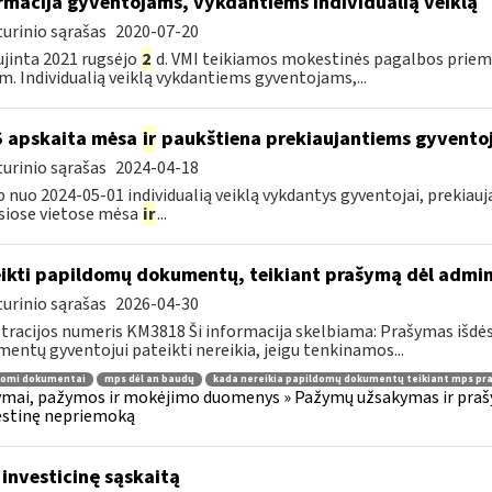
rmacija gyventojams, vykdantiems individualią veiklą
urinio sąrašas
2020-07-20
jinta 2021 rugsėjo
2
d. VMI teikiamos mokestinės pagalbos priemo
m. Individualią veiklą vykdantiems gyventojams,...
S apskaita mėsa
ir
paukštiena prekiaujantiems gyvento
urinio sąrašas
2024-04-18
p nuo 2024-05-01 individualią veiklą vykdantys gyventojai, prekiau
siose vietose mėsa
ir
...
ikti papildomų dokumentų, teikiant prašymą dėl admi
urinio sąrašas
2026-04-30
tracijos numeris KM3818 Ši informacija skelbiama: Prašymas išdė
entų gyventojui pateikti nereikia, jeigu tenkinamos...
domi dokumentai
mps dėl an baudų
kada nereikia papildomų dokumentų teikiant mps pr
mai, pažymos ir mokėjimo duomenys » Pažymų užsakymas ir prašym
stinę nepriemoką
 investicinę sąskaitą