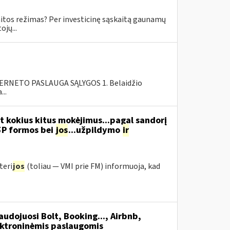
skaitos režimas? Per investicinę sąskaitą gaunamų
jų...
RNETO PASLAUGA SĄLYGOS 1. Belaidžio
..
t kokius kitus mokėjimus...pagal sandorį
5P formos bei
jos
...užpildymo
ir
teri
jos
(toliau ― VMI prie FM) informuoja, kad
udojuosi Bolt, Booking..., Airbnb,
ektroninėmis paslaugomis