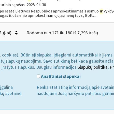
urinio sąrašas
2025-04-30
 jei esate Lietuvos Respublikos apmokestinamasis asmuo
ir
vykdyd
ugas iš užsienio apmokestinamųjų asmenų (pvz., Bolt,...
šų(-ai)
Rodoma nuo 171 iki 180 iš 7,293 irašų.
. cookies). Būtinieji slapukai įdiegiami automatiškai ir jiems
u kitų slapukų naudojimu. Savo sutikimą bet kada galėsite atš
i įrašytus slapukus. Daugiau informacijos
Slapukų politika
;
Pr
Analitiniai slapukai
įgalina
Renka statistinę informaciją apie svetai
ukų svetainė
naudojami Jūsų naršymo patirties gerini