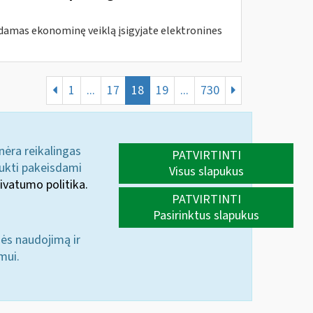
amas ekonominę veiklą įsigyjate elektronines
1
...
17
18
19
...
730
 nėra reikalingas
PATVIRTINTI
aukti pakeisdami
Visus slapukus
ivatumo politika.
PATVIRTINTI
Pasirinktus slapukus
nės naudojimą ir
mui.