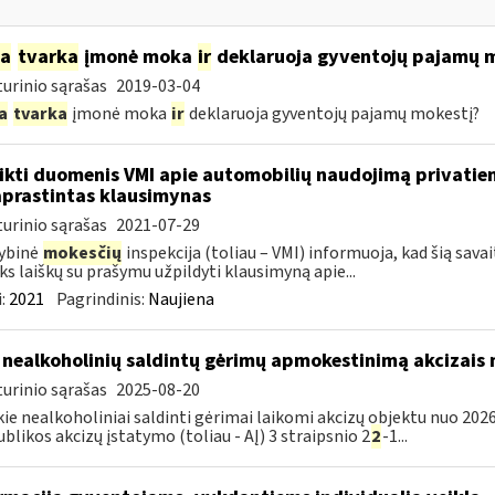
ia
tvarka
įmonė moka
ir
deklaruoja gyventojų pajamų 
urinio sąrašas
2019-03-04
a
tvarka
įmonė moka
ir
deklaruoja gyventojų pajamų mokestį?
ikti duomenis VMI apie automobilių naudojimą privatie
prastintas klausimynas
urinio sąrašas
2021-07-29
ybinė
mokesčių
inspekcija (toliau – VMI) informuoja, kad šią sava
ks laiškų su prašymu užpildyti klausimyną apie...
:
2021
Pagrindinis:
Naujiena
 nealkoholinių saldintų gėrimų apmokestinimą akcizais
urinio sąrašas
2025-08-20
kie nealkoholiniai saldinti gėrimai laikomi akcizų objektu nuo 2026
blikos akcizų įstatymo (toliau - AĮ) 3 straipsnio 2
2
-1...