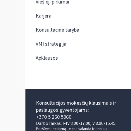
Viešieji pirkimai
Karjera
Konsultacinė taryba
VMI strategija
Apklausos
Konsultacijos mokesčių klausimais ir
paslaugos gyventojams:
+370 5 260 5060
Darbo laikas: I-IV 8.00-17.00, V 8.00-15.45.
Prieššventinę dieną - viena valanda trumpiau.