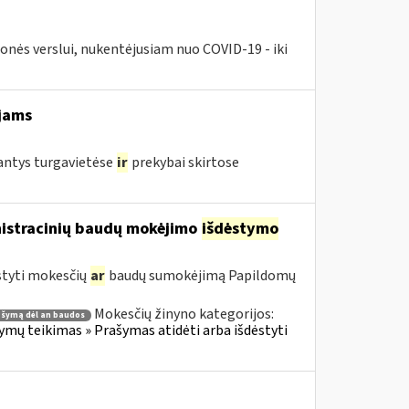
nės verslui, nukentėjusiam nuo COVID-19 - iki
jams
jantys turgavietėse
ir
prekybai skirtose
nistracinių baudų mokėjimo
išdėstymo
styti mokesčių
ar
baudų sumokėjimą Papildomų
Mokesčių žinyno kategorijos:
ašymą dėl an baudos
ų teikimas » Prašymas atidėti arba išdėstyti