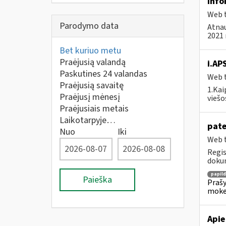
Info
Web t
Parodymo data
Atnau
2021 
Bet kuriuo metu
Praėjusią valandą
i.AP
Paskutines 24 valandas
Web t
Praėjusią savaitę
1.Kai
Praėjusį mėnesį
viešo
Praėjusiais metais
Laikotarpyje…
pate
Nuo
Iki
Web t
Regis
dokum
papil
Paieška
Prašy
moke
Apie