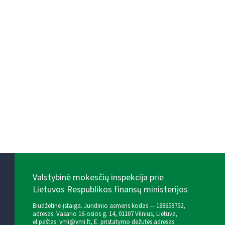
Valstybinė mokesčių inspekcija prie
Lietuvos Respublikos finansų ministerijos
Biudžetinė įstaiga. Juridinio asmens kodas — 188659752,
adresas: Vasario 16-osios g. 14, 01107 Vilnius, Lietuva,
el.paštas:
vmi@vmi.lt
, E. pristatymo dėžutės adresas