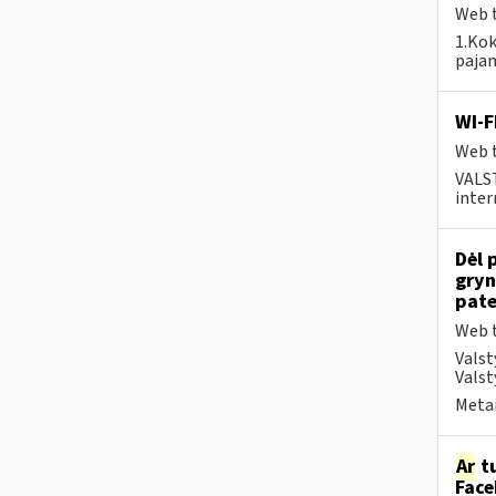
Web t
1.Kok
pajam
WI-F
Web t
VALS
inter
Dėl 
gryn
pate
Web t
Valst
Valst
Metai
Ar
tu
Face