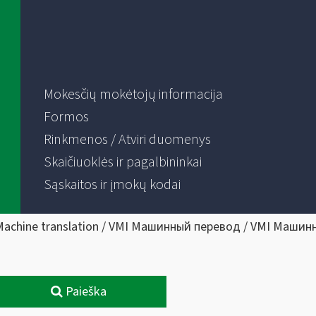
Mokesčių mokėtojų informacija
Formos
Rinkmenos / Atviri duomenys
Skaičiuoklės ir pagalbininkai
Sąskaitos ir įmokų kodai
Machine translation / VMI Машинный перевод / VMI Машин
Paieška