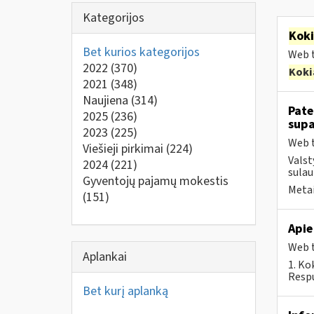
Kategorijos
Kok
Bet kurios kategorijos
Web t
2022
(370)
Koki
2021
(348)
Naujiena
(314)
Pate
2025
(236)
supa
2023
(225)
Web t
Viešieji pirkimai
(224)
Valst
2024
(221)
sulau
Gyventojų pajamų mokestis
Metai
(151)
Apie
Web t
Aplankai
1. Ko
Respu
Bet kurį aplanką