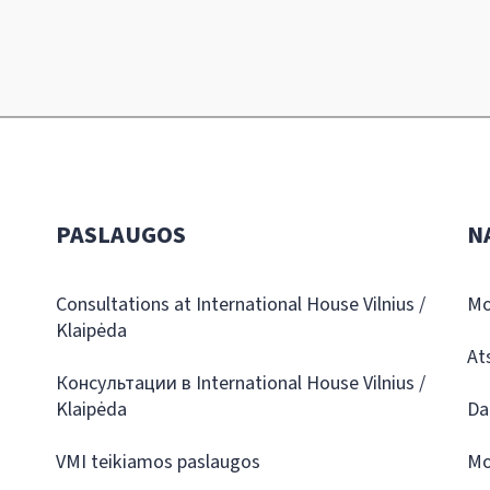
PASLAUGOS
N
Consultations at International House Vilnius /
Mo
Klaipėda
At
Консультации в International House Vilnius /
Klaipėda
Da
VMI teikiamos paslaugos
Mo