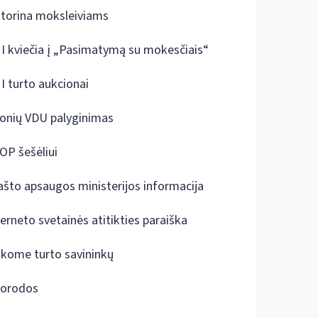
ktorina moksleiviams
I kviečia į „Pasimatymą su mokesčiais“
I turto aukcionai
onių VDU palyginimas
OP šešėliui
ašto apsaugos ministerijos informacija
terneto svetainės atitikties paraiška
škome turto savininkų
orodos