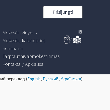
Prisijungti
Mokesčių žinynas
Mokesčių kalendorius
Seminarai
Tarptautinis apmokestinimas
Kontaktai / Apklausa
ний переклад (
English
,
Русский
,
Українська
)