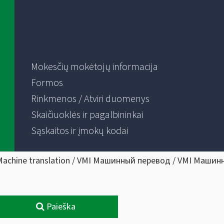
Mokesčių mokėtojų informacija
Formos
Rinkmenos / Atviri duomenys
Skaičiuoklės ir pagalbininkai
Sąskaitos ir įmokų kodai
Machine translation / VMI Машинный перевод / VMI Машин
Paieška