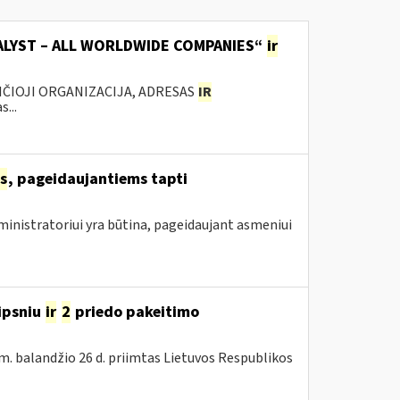
TALYST – ALL WORLDWIDE COMPANIES“
ir
ANČIOJI ORGANIZACIJA, ADRESAS
IR
...
s
, pageidaujantiems tapti
inistratoriui yra būtina, pageidaujant asmeniui
ipsniu
ir
2
priedo pakeitimo
m. balandžio 26 d. priimtas Lietuvos Respublikos