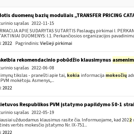
otis duomenų bazių moduliais „TRANSFER PRICING CA
urinio sąrašas
2022-11-15
RMACIJA APIE SUDARYTAS SUTARTIS Paslaugų pirkimai I. PERK
KTINIAI DUOMENYS: I.1. Perkančiosios organizacijos pavadinimas
:
2022
Pagrindinis:
Viešieji pirkimai
skelbia rekomendacinio pobūdžio klausimynus
asmenim
urinio sąrašas
2022-06-08
imynų tikslas - pranešti apie tai,
kokia
informacija
mokesčių
adm
 PVM mokėtoju. Asmenys,...
:
2022
Lietuvos Respublikos PVM įstatymo papildymo 50-1 stra
urinio sąrašas
2022-05-19
ausiai užduodamus klausimus rasite čia. Informuojame, kad 202
2
tinės vertės mokesčio įstatymo Nr. IX-751...
:
2022