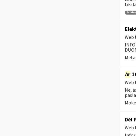
tiksl
laikin
Elek
Web t
INFO
DUOME
Metai
Ar
10
Web t
Ne, a
pasla
Mokes
Dėl 
Web t
Infor