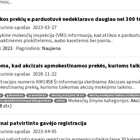
mos;...
kos prekių e.parduotuvė nedeklaravo daugiau nei 300 t
urinio sąrašas
2023-03-27
ybinė mokesčių inspekcija (VMI) informuoja, kad atlikus e.parduot
ktinėmis plokštelėmis, audio kasetėmis bei įvairia...
:
2023
Pagrindinis:
Naujiena
oma, kad akcizais apmokestinamos prekės, kurioms tai
urinio sąrašas
2018-11-22
tracijos numeris KM1458 Ši informacija skelbiama: Akcizais apmok
estinamų prekių, kurioms taikomas akcizų mokėjimo laikino...
i
gabenimas
pranešimas
akcizų įstatymo 15 str
akcizų mokėjimo laikino atidėjim
Mokesčių žinyno kategorijos:
Akci
ais apmokestinamų prekių gavimas
amlar
 str.)
inai patvirtinto gavėjo registracija
urinio sąrašas
2023-04-05
nai patvirtinto gavėjo registracija asmeniui suteikia teisę 30 kale