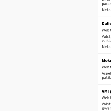
param
Metai
Dali
Web t
Valst
veikl
Metai
Moke
Web t
Aspek
patik
VMI 
Web t
Valst
gyven