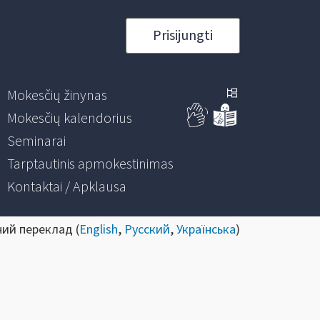
Prisijungti
Mokesčių žinynas
Mokesčių kalendorius
Seminarai
Tarptautinis apmokestinimas
Kontaktai / Apklausa
ний переклад (
English
,
Русский
,
Українська
)