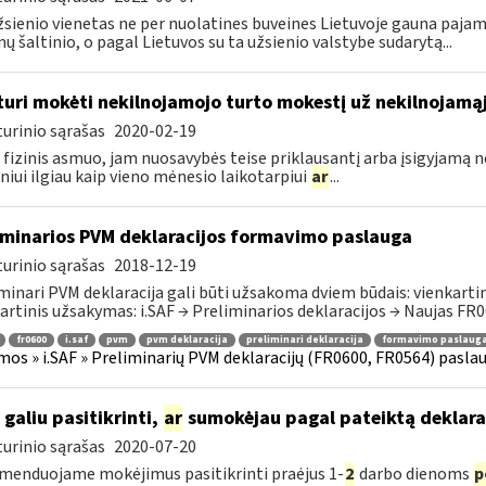
žsienio vienetas ne per nuolatines buveines Lietuvoje gauna paj
ų šaltinio, o pagal Lietuvos su ta užsienio valstybe sudarytą...
turi mokėti nekilnojamojo turto mokestį už nekilnojamąjį
urinio sąrašas
2020-02-19
 fizinis asmuo, jam nuosavybės teise priklausantį arba įsigyjamą 
iui ilgiau kaip vieno mėnesio laikotarpiui
ar
...
iminarios PVM deklaracijos formavimo paslauga
urinio sąrašas
2018-12-19
minari PVM deklaracija gali būti užsakoma dviem būdais: vienkartini
artinis užsakymas: i.SAF → Preliminarios deklaracijos → Naujas FR06
fr0600
i.saf
pvm
pvm deklaracija
preliminari deklaracija
formavimo paslaug
mos » i.SAF » Preliminarių PVM deklaracijų (FR0600, FR0564) pasla
 galiu pasitikrinti,
ar
sumokėjau pagal pateiktą deklara
urinio sąrašas
2020-07-20
enduojame mokėjimus pasitikrinti praėjus 1-
2
darbo dienoms
p