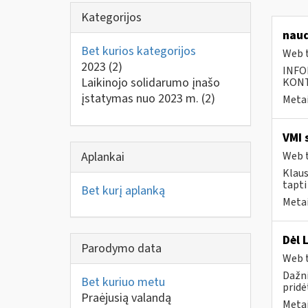
Kategorijos
naud
Bet kurios kategorijos
Web t
2023
(2)
INFO
Laikinojo solidarumo įnašo
KONTA
įstatymas nuo 2023 m.
(2)
Metai
VMI 
Aplankai
Web t
Klaus
tapti
Bet kurį aplanką
Metai
Dėl 
Parodymo data
Web t
Dažni
Bet kuriuo metu
pridė
Praėjusią valandą
Metai