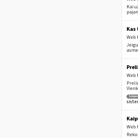
Kai u
pajam
Kas 
Web t
Jeigu
asmen
Prel
Web t
Preli
Vienk
fr0564
siste
Kaip
Web t
Rekom