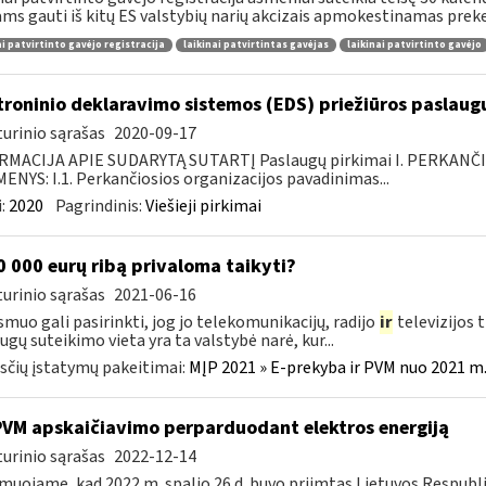
ams gauti iš kitų ES valstybių narių akcizais apmokestinamas preke
ai patvirtinto gavėjo registracija
laikinai patvirtintas gavėjas
laikinai patvirtinto gavėjo
troninio deklaravimo sistemos (EDS) priežiūros paslaugų
urinio sąrašas
2020-09-17
RMACIJA APIE SUDARYTĄ SUTARTĮ Paslaugų pirkimai I. PERKANČ
NYS: I.1. Perkančiosios organizacijos pavadinimas...
:
2020
Pagrindinis:
Viešieji pirkimai
 000 eurų ribą privaloma taikyti?
urinio sąrašas
2021-06-16
smuo gali pasirinkti, jog jo telekomunikacijų, radijo
ir
televizijos 
ugų suteikimo vieta yra ta valstybė narė, kur...
čių įstatymų pakeitimai:
MĮP 2021 » E-prekyba ir PVM nuo 2021 m. 
PVM apskaičiavimo perparduodant elektros energiją
urinio sąrašas
2022-12-14
muojame, kad 2022 m. spalio 26 d. buvo priimtas Lietuvos Respubl