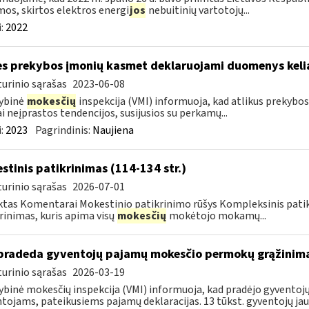
os, skirtos elektros energi
jos
nebuitinių vartotojų...
:
2022
es prekybos įmonių kasmet deklaruojami duomenys kelia
urinio sąrašas
2023-06-08
ybinė
mokesčių
inspekcija (VMI) informuoja, kad atlikus prekybo
ai neįprastos tendencijos, susijusios su perkamų...
:
2023
Pagrindinis:
Naujiena
stinis patikrinimas (114-134 str.)
urinio sąrašas
2026-07-01
tas Komentarai Mokestinio patikrinimo rūšys Kompleksinis pati
rinimas, kuris apima visų
mokesčių
mokėtojo mokamų...
pradeda gyventojų pajamų mokesčio permokų grąžinim
urinio sąrašas
2026-03-19
ybinė mokesčių inspekcija (VMI) informuoja, kad pradėjo gyvent
tojams, pateikusiems pajamų deklaracijas. 13 tūkst. gyventojų jau 