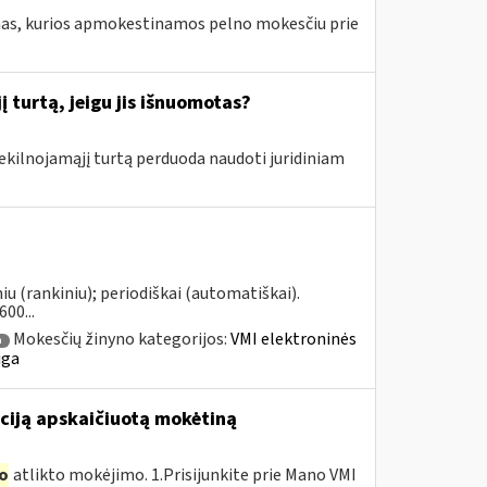
amas, kurios apmokestinamos pelno mokesčiu prie
 turtą, jeigu jis išnuomotas?
nekilnojamąjį turtą perduoda naudoti juridiniam
u (rankiniu); periodiškai (automatiškai).
00...
Mokesčių žinyno kategorijos:
VMI elektroninės
a
uga
ciją apskaičiuotą mokėtiną
o
atlikto mokėjimo. 1.Prisijunkite prie Mano VMI