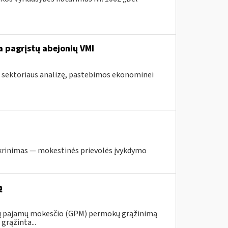
 pagrįstų abejonių VMI
s sektoriaus analizę, pastebimos ekonominei
krinimas — mokestinės prievolės įvykdymo
ą
ojų pajamų mokesčio (GPM) permokų grąžinimą
grąžinta...