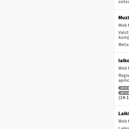
siste
Muzi
Web t
Valst
kompa
Metai
laik
Web t
Regis
apmok
akciza
akciz
(14-18
Laik
Web t
Laiki