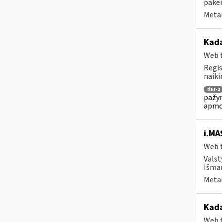
pakei
Metai
Kada
Web t
Regis
naiki
das-2
pažym
apmo
i.MA
Web t
Valst
Išman
Metai
Kada
Web t