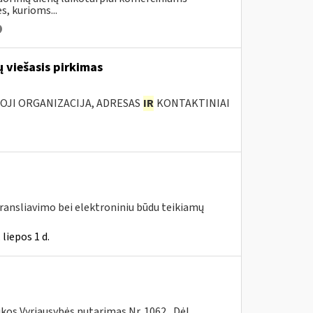
s, kurioms...
 viešasis pirkimas
IOJI ORGANIZACIJA, ADRESAS
IR
KONTAKTINIAI
transliavimo bei elektroniniu būdu teikiamų
liepos 1 d.
ikos Vyriausybės nutarimas Nr. 1062 „Dėl