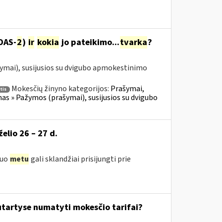
DAS-
2
)
ir
kokia
jo pateikimo...
tvarka
?
ymai), susijusios su dvigubo apmokestinimo
Mokesčių žinyno kategorijos:
Prašymai,
tis
 » Pažymos (prašymai), susijusios su dvigubo
želio 26 – 27 d.
iuo
metu
gali sklandžiai prisijungti prie
tartyse numatyti mokesčio tarifai?