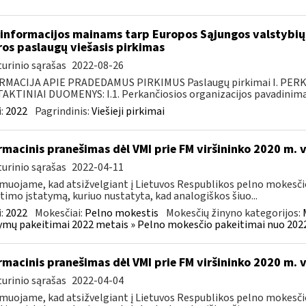
informacijos mainams tarp Europos Sąjungos valstybių 
ros paslaugų viešasis pirkimas
urinio sąrašas
2022-08-26
RMACIJA APIE PRADEDAMUS PIRKIMUS Paslaugų pirkimai I. PER
KTINIAI DUOMENYS: I.1. Perkančiosios organizacijos pavadinimas
:
2022
Pagrindinis:
Viešieji pirkimai
rmacinis pranešimas dėl VMI prie FM viršininko 2020 m. 
urinio sąrašas
2022-04-11
muojame, kad atsižvelgiant į Lietuvos Respublikos pelno mokesči
timo įstatymą, kuriuo nustatyta, kad analogiškos šiuo...
:
2022
Mokesčiai:
Pelno mokestis
Mokesčių žinyno kategorijos:
ymų pakeitimai 2022 metais » Pelno mokesčio pakeitimai nuo 202
rmacinis pranešimas dėl VMI prie FM viršininko 2020 m. 
urinio sąrašas
2022-04-04
muojame, kad atsižvelgiant į Lietuvos Respublikos pelno mokesči