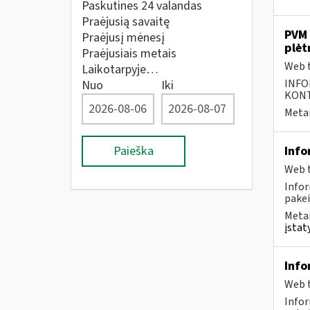
Paskutines 24 valandas
Praėjusią savaitę
PVM 
Praėjusį mėnesį
plėt
Praėjusiais metais
Web t
Laikotarpyje…
INFO
Nuo
Iki
KONTA
Metai
Paieška
Info
Web t
Infor
pakei
Metai
įstat
Info
Web t
Infor