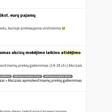
ūkst. eurų pajamų
uvės, kurioje prekiaujama vinilinėmis
ir
komas akcizų mokėjimo laikino
atidėjimo
estinamų prekių gabenimas (14-18 str.) Akcizais
o režimas
akcizų įstatymo 14 str
akcizų įstatymo 16 str
zai » Akcizais apmokestinamų prekių gabenimas
ndorinių dienų laikotarpiui komerciniams