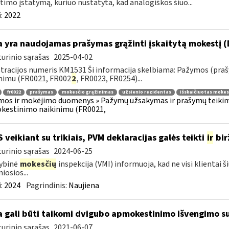
timo įstatymą, kuriuo nustatyta, kad analogiškos šiuo...
:
2022
 yra naudojamas prašymas grąžinti įskaitytą mokestį (
urinio sąrašas
2025-04-02
tracijos numeris KM1531 Ši informacija skelbiama: Pažymos (praš
nimu (FR0021, FR002
2
, FR0023, FR0254)...
fr0022
prašymas
mokesčio grąžinimas
užsienio rezidentas
išskaičiuotas mokes
os ir mokėjimo duomenys » Pažymų užsakymas ir prašymų teikimas
kestinimo naikinimu (FR0021,
S veikiant su trikiais, PVM deklaracijas galės teikti
ir
bir
urinio sąrašas
2024-06-25
ybinė
mokesčių
inspekcija (VMI) informuoja, kad ne visi klientai š
iosios...
:
2024
Pagrindinis:
Naujiena
 gali būti taikomi dvigubo apmokestinimo išvengimo su
urinio sąrašas
2021-06-07