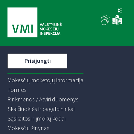
Prisijungti
Mokesčių mokėtojų informacija
Formos
Rinkmenos / Atviri duomenys
Skaičiuoklės ir pagalbininkai
Sąskaitos ir įmokų kodai
Mokesčių žinynas