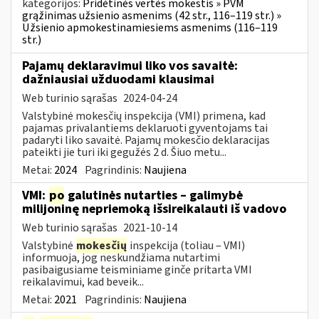
kategorijos:
Pridėtinės vertės mokestis » PVM
grąžinimas užsienio asmenims (42 str., 116–119 str.) »
Užsienio apmokestinamiesiems asmenims (116–119
str.)
Pajamų deklaravimui liko vos savaitė:
dažniausiai užduodami klausimai
Web turinio sąrašas
2024-04-24
Valstybinė mokesčių inspekcija (VMI) primena, kad
pajamas privalantiems deklaruoti gyventojams tai
padaryti liko savaitė. Pajamų mokesčio deklaracijas
pateikti jie turi iki gegužės 2 d. Šiuo metu...
Metai:
2024
Pagrindinis:
Naujiena
VMI:
po
galutinės nutarties – galimybė
milijoninę nepriemoką išsireikalauti iš vadovo
Web turinio sąrašas
2021-10-14
Valstybinė
mokesčių
inspekcija (toliau – VMI)
informuoja, jog neskundžiama nutartimi
pasibaigusiame teisminiame ginče pritarta VMI
reikalavimui, kad beveik...
Metai:
2021
Pagrindinis:
Naujiena