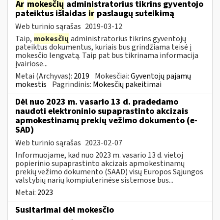
Ar
mokesčių
administratorius tikrins gyventojo
pateiktus išlaidas
ir
paslaugų suteikimą
Web turinio sąrašas
2019-03-12
Taip,
mokesčių
administratorius tikrins gyventojų
pateiktus dokumentus, kuriais bus grindžiama teisė į
mokesčio lengvatą. Taip pat bus tikrinama informacija
įvairiose...
Metai (Archyvas):
2019
Mokesčiai:
Gyventojų pajamų
mokestis
Pagrindinis:
Mokesčių pakeitimai
Dėl nuo 2023 m. vasario 13 d. pradedamo
naudoti elektroninio supaprastinto akcizais
apmokestinamų prekių vežimo dokumento (e-
SAD)
Web turinio sąrašas
2023-02-07
Informuojame, kad nuo 2023 m. vasario 13 d. vietoj
popierinio supaprastinto akcizais apmokestinamų
prekių vežimo dokumento (SAAD) visų Europos Sąjungos
valstybių narių kompiuterinėse sistemose bus...
Metai:
2023
Susitarimai dėl mokesčio