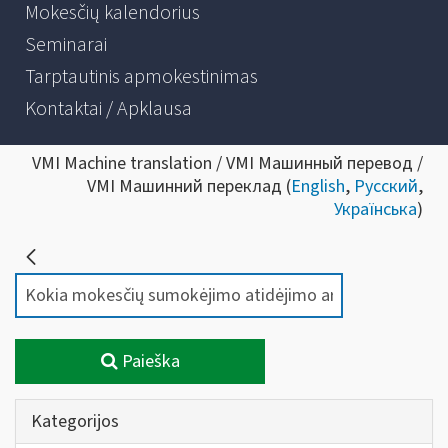
Mokesčių kalendorius
Seminarai
Tarptautinis apmokestinimas
Kontaktai / Apklausa
VMI Machine translation / VMI Машинный перевод /
VMI Машинний переклад (
English
,
Русский
,
Українська
)
Paieška
Kategorijos