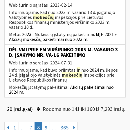
Web turinio sąrašas
2023-02-14
Informuojame, kad nuo 2023 m. vasario 13 d. įsigaliojo
Valstybinės
mokesčių
inspekcijos prie Lietuvos
Respublikos finansų ministerijos viršininko 2023 m.
vasario 10 d....
Metai:
2023
Mokesčių įstatymų pakeitimai:
MĮP 2021 »
Akcizų mokesčių pakeitimai nuo 2023 m.
DĖL VMI PRIE FM VIRŠININKO 2005 M. VASARIO 3
D. ĮSAKYMO NR. VA-16 PAKEITIMO
Web turinio sąrašas
2024-07-31
Informuojame, kad buvo priimtas
ir
nuo 2024 m. liepos
24 d. įsigaliojo Valstybinės
mokesčių
inspekcijos prie
Lietuvos Respublikos finansų...
Mokesčių įstatymų pakeitimai:
Akcizų pakeitimai nuo
2024 m.
20 Įrašų(-ai)
Rodoma nuo 141 iki 160 iš 7,293 irašų.
1
...
7
8
9
...
365