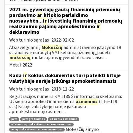
2021 m. gyventojų gautų finansinių priemonių
pardavimo
ar
kitokio perleidimo
nuosavybėn...
ir
išvestinių finansinių priemonių
realizavimo pajamų apmokestinimo
ir
deklaravimo
Web turinio sąrašas
2022-02-02
Atsižvelgdami į
Mokesčių
administravimo įstatymo 19
straipsnyje nurodytą VMI keliamą uždavinį „padėti
mokesčių
mokėtojams įgyvendinti savo teises...
Metai:
2022
Kada
ir
kokius dokumentus turi pateikti kitoje
valstybėje narėje įsikūręs apmokestinamasis
Web turinio sąrašas
2018-11-22
Registracijos numeris KM1185 Ši informacija skelbiama:
Užsienio apmokestinamiesiems
asmenims
(116–119
str.) Kitoje valstybėje narėje įsikūrusio
apmokestinamojo asmens...
pvm
pvm grąžinimas
užsienio asmenims
užsienio apmokestinamiesiems asmenims
Mokesčių žinyno
es apmokestinamiesiems asmenims