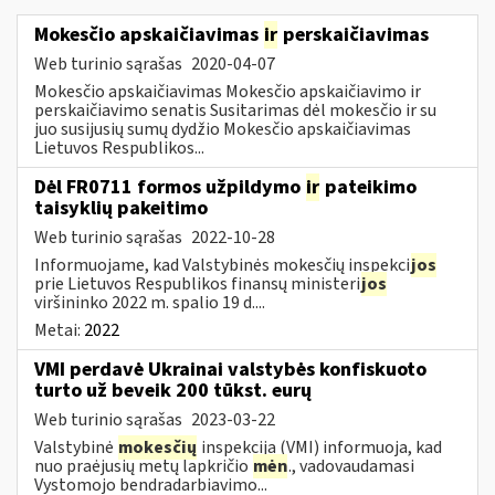
Mokesčio apskaičiavimas
ir
perskaičiavimas
Web turinio sąrašas
2020-04-07
Mokesčio apskaičiavimas Mokesčio apskaičiavimo ir
perskaičiavimo senatis Susitarimas dėl mokesčio ir su
juo susijusių sumų dydžio Mokesčio apskaičiavimas
Lietuvos Respublikos...
Dėl FR0711 formos užpildymo
ir
pateikimo
taisyklių pakeitimo
Web turinio sąrašas
2022-10-28
Informuojame, kad Valstybinės mokesčių inspekci
jos
prie Lietuvos Respublikos finansų ministeri
jos
viršininko 2022 m. spalio 19 d....
Metai:
2022
VMI perdavė Ukrainai valstybės konfiskuoto
turto už beveik 200 tūkst. eurų
Web turinio sąrašas
2023-03-22
Valstybinė
mokesčių
inspekcija (VMI) informuoja, kad
nuo praėjusių metų lapkričio
mėn
., vadovaudamasi
Vystomojo bendradarbiavimo...