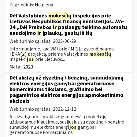
Pagrindinis:
Naujiena
Dėl Valstybinės
mokesčių
inspekcijos prie
Lietuvos Respublikos finansų ministerijos...VA-
24 „Dėl Prekybos
ir
paslaugų teikimo automatų
naudojimo
ir
įplaukų, gautų iš šių
Web turinio sąrašas
2023-06-29
Informuojame, kad VMI prie FM[1], įgyvendindama
i.EKA[
2
] projektą, priėmė Valstybinės
mokesčių
inspekci
jos
prie Lietuvos...
Metai:
2023
Dėl akcizų už dyzeliną / benziną, sunaudojamą
elektros energijos gamybai generatoriuose
komerciniams tikslams, grąžinimo bei
pagamintos elektros energijos apmokestinimo
akcizais
Web turinio sąrašas
2022-12-12
Atsižvelgdami į praktikoje mokesčių mokėtojų
užduodamus klausimus, susijusius su dyzelino / benzino
sunaudojimu elektros energi
jos
gamybai
generatoriuose komerciniams...