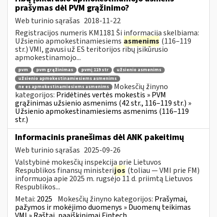
prašymas dėl PVM grąžinimo?
Web turinio sąrašas
2018-11-22
Registracijos numeris KM1181 Ši informacija skelbiama:
Užsienio apmokestinamiesiems
asmenims
(116–119
str.) VMI, gavusi už ES teritorijos ribų įsikūrusio
apmokestinamojo...
pvm
pvm grąžinimas
pvmį 119 str
užsienio asmenims
užsienio apmokestinamiesiems asmenims
Mokesčių žinyno
ne es apmokestinamiesiems asmenims
kategorijos:
Pridėtinės vertės mokestis » PVM
grąžinimas užsienio asmenims (42 str., 116–119 str.) »
Užsienio apmokestinamiesiems asmenims (116–119
str.)
Informacinis pranešimas dėl ANK pakeitimų
Web turinio sąrašas
2025-09-26
Valstybinė mokesčių inspekcija prie Lietuvos
Respublikos finansų ministeri
jos
(toliau — VMI prie FM)
informuoja apie 2025 m. rugsėjo 11 d. priimtą Lietuvos
Respublikos...
Metai:
2025
Mokesčių žinyno kategorijos:
Prašymai,
pažymos ir mokėjimo duomenys » Duomenų teikimas
VMI » Raštai, paaiškinimai Fintech