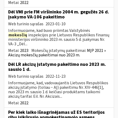
Metai:
2022
Dėl VMI prie FM viršininko 2004 m. gegužės 26 d.
įsakymo VA-106 pakeitimo
Web turinio sąrašas
2023-01-10
Informuojame, kad buvo priimtas Valstybinės
mokesčių
inspekcijos prie Lietuvos Respublikos finansų
ministerijos viršininko 2023 m. sausio 5 d. įsakymas Nr.
VA-3 „Dėl...
Metai:
2023
Mokesčių įstatymų pakeitimai:
MĮP 2021 »
Akcizų mokesčių pakeitimai nuo 2023 m.
Dėl LR akcizų įstatymo pakeitimo nuo 2023 m.
sausio 1 d.
Web turinio sąrašas
2022-11-23
Informuojame, kad, vadovaujantis Lietuvos Respublikos
akcizų įstatymo (toliau − AĮ) pakeitimu Nr. XIV-446[1],
nuo 2023 m. sausio 1 d. keičiasi produktams taikomi
akcizų tarifai: Eil. Nr. Akcizais...
Metai:
2022
Per kiek laiko išnagrinėjamas už ES teritorijos
ribų įsikūrusio apmokestinamojo asmens