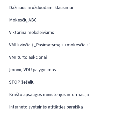
Dažniausiai užduodami klausimai
Mokesčių ABC
Viktorina moksleiviams
VMI kviečia į „Pasimatymą su mokesčiais“
VMI turto aukcionai
Įmonių VDU palyginimas
STOP šešėliui
Krašto apsaugos ministerijos informacija
Interneto svetainės atitikties paraiška