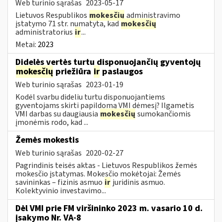
Web turinio sąrašas
2023-05-17
Lietuvos Respublikos
mokesčių
administravimo
įstatymo 71 str. numatyta, kad
mokesčių
administratorius
ir
...
Metai:
2023
Didelės vertės turtu disponuojančių gyventojų
mokesčių
priežiūra
ir
paslaugos
Web turinio sąrašas
2023-01-19
Kodėl svarbu dideliu turtu disponuojantiems
gyventojams skirti papildomą VMI dėmesį? Ilgametis
VMI darbas su daugiausia
mokesčių
sumokančiomis
įmonėmis rodo, kad ...
Žemės mokestis
Web turinio sąrašas
2020-02-27
Pagrindinis teisės aktas - Lietuvos Respublikos žemės
mokesčio įstatymas. Mokesčio mokėtojai: Žemės
savininkas – fizinis asmuo
ir
juridinis asmuo.
Kolektyvinio investavimo...
Dėl VMI prie FM viršininko 2023 m. vasario 10 d.
įsakymo Nr. VA-8