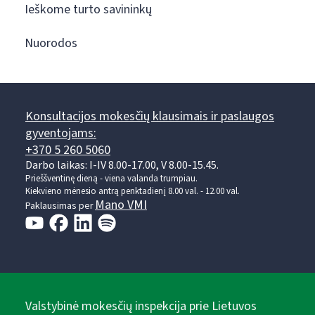
Ieškome turto savininkų
Nuorodos
Konsultacijos mokesčių klausimais ir paslaugos
gyventojams:
+370 5 260 5060
Darbo laikas: I-IV 8.00-17.00, V 8.00-15.45.
Prieššventinę dieną - viena valanda trumpiau.
Kiekvieno mėnesio antrą penktadienį 8.00 val. - 12.00 val.
Mano VMI
Paklausimas per
Valstybinė mokesčių inspekcija prie Lietuvos