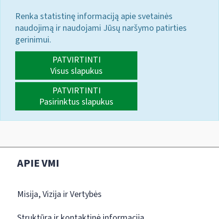
Renka statistinę informaciją apie svetainės
naudojimą ir naudojami Jūsų naršymo patirties
gerinimui.
PATVIRTINTI
Visus slapukus
PATVIRTINTI
Pasirinktus slapukus
APIE VMI
Misija, Vizija ir Vertybės
Struktūra ir kontaktinė informacija