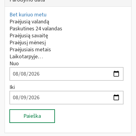
Bet kuriuo metu
Praėjusią valandą
Paskutines 24 valandas
Praėjusią savaitę
Praėjusį mėnesį
Praėjusiais metais
Laikotarpyje…
Nuo
Iki
Paieška