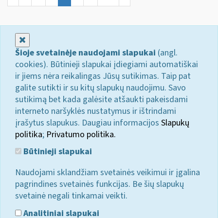
Uždaryti
Šioje svetainėje naudojami slapukai
(angl.
cookies). Būtinieji slapukai įdiegiami automatiškai
ir jiems nėra reikalingas Jūsų sutikimas. Taip pat
galite sutikti ir su kitų slapukų naudojimu. Savo
sutikimą bet kada galėsite atšaukti pakeisdami
interneto naršyklės nustatymus ir ištrindami
įrašytus slapukus. Daugiau informacijos
Slapukų
politika
;
Privatumo politika.
Būtinieji slapukai
Naudojami sklandžiam svetainės veikimui ir įgalina
pagrindines svetainės funkcijas. Be šių slapukų
svetainė negali tinkamai veikti.
Analitiniai slapukai