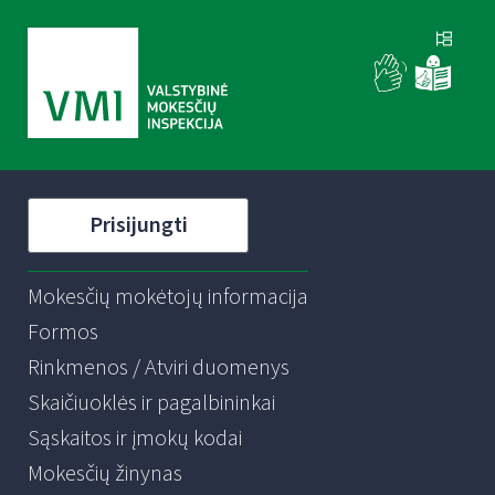
Prisijungti
Mokesčių mokėtojų informacija
Formos
Rinkmenos / Atviri duomenys
Skaičiuoklės ir pagalbininkai
Sąskaitos ir įmokų kodai
Mokesčių žinynas