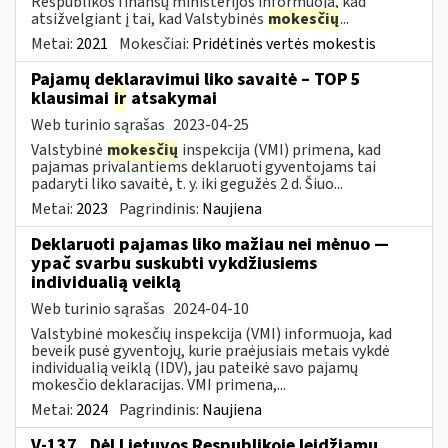
Respublikos finansų ministerijos informuoja, kad
atsižvelgiant į tai, kad Valstybinės
mokesčių
...
Metai:
2021
Mokesčiai:
Pridėtinės vertės mokestis
Pajamų deklaravimui liko savaitė – TOP 5
klausimai
ir
atsakymai
Web turinio sąrašas
2023-04-25
Valstybinė
mokesčių
inspekcija (VMI) primena, kad
pajamas privalantiems deklaruoti gyventojams tai
padaryti liko savaitė, t. y. iki gegužės 2 d. Šiuo...
Metai:
2023
Pagrindinis:
Naujiena
Deklaruoti pajamas liko mažiau nei mėnuo —
ypač svarbu suskubti vykdžiusiems
individualią veiklą
Web turinio sąrašas
2024-04-10
Valstybinė mokesčių inspekcija (VMI) informuoja, kad
beveik pusė gyventojų, kurie praėjusiais metais vykdė
individualią veiklą (IDV), jau pateikė savo pajamų
mokesčio deklaracijas. VMI primena,...
Metai:
2024
Pagrindinis:
Naujiena
V-137 „Dėl Lietuvos Respublikoje leidžiamų