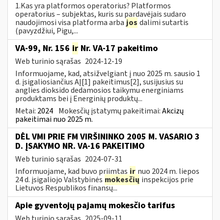
1.Kas yra platformos operatorius? Platformos
operatorius – subjektas, kuris su pardavėjais sudaro
naudojimosi visa platforma arba
jos
dalimi sutartis
(pavyzdžiui, Pigu,...
VA-99, Nr. 156
ir
Nr. VA-17 pakeitimo
Web turinio sąrašas
2024-12-19
Informuojame, kad, atsižvelgiant į nuo 2025 m. sausio 1
d. įsigaliosiančius AĮ[1] pakeitimus[2], susijusius su
anglies dioksido dedamosios taikymu energiniams
produktams bei į Energinių produktų...
Metai:
2024
Mokesčių įstatymų pakeitimai:
Akcizų
pakeitimai nuo 2025 m.
DĖL VMI PRIE FM VIRŠININKO 2005 M. VASARIO 3
D. ĮSAKYMO NR. VA-16 PAKEITIMO
Web turinio sąrašas
2024-07-31
Informuojame, kad buvo priimtas
ir
nuo 2024 m. liepos
24 d. įsigaliojo Valstybinės
mokesčių
inspekcijos prie
Lietuvos Respublikos finansų...
Apie gyventojų pajamų mokesčio tarifus
Web turinio sąrašas
2025-09-11