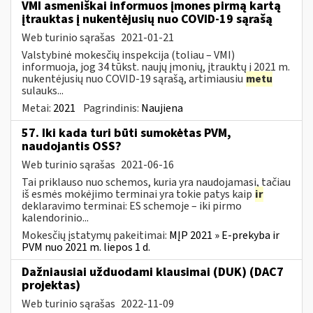
VMI asmeniškai informuos įmones pirmą kartą
įtrauktas į nukentėjusių nuo COVID-19 sąrašą
Web turinio sąrašas
2021-01-21
Valstybinė mokesčių inspekcija (toliau – VMI)
informuoja, jog 34 tūkst. naujų įmonių, įtrauktų į 2021 m.
nukentėjusių nuo COVID-19 sąrašą, artimiausiu
metu
sulauks...
Metai:
2021
Pagrindinis:
Naujiena
57. Iki kada turi būti sumokėtas PVM,
naudojantis OSS?
Web turinio sąrašas
2021-06-16
Tai priklauso nuo schemos, kuria yra naudojamasi, tačiau
iš esmės mokėjimo terminai yra tokie patys kaip
ir
deklaravimo terminai: ES schemoje – iki pirmo
kalendorinio...
Mokesčių įstatymų pakeitimai:
MĮP 2021 » E-prekyba ir
PVM nuo 2021 m. liepos 1 d.
Dažniausiai užduodami klausimai (DUK) (DAC7
projektas)
Web turinio sąrašas
2022-11-09