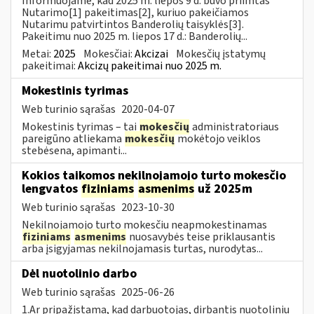
Informuojame, kad 2025 m. liepos 9 d. buvo priimtas
Nutarimo[1] pakeitimas[2], kuriuo pakeičiamos
Nutarimu patvirtintos Banderolių taisyklės[3].
Pakeitimu nuo 2025 m. liepos 17 d.: Banderolių...
Metai:
2025
Mokesčiai:
Akcizai
Mokesčių įstatymų
pakeitimai:
Akcizų pakeitimai nuo 2025 m.
Mokestinis tyrimas
Web turinio sąrašas
2020-04-07
Mokestinis tyrimas – tai
mokesčių
administratoriaus
pareigūno atliekama
mokesčių
mokėtojo veiklos
stebėsena, apimanti...
Kokios taikomos nekilnojamojo turto mokesčio
lengvatos
fiziniams
asmenims
už 2025m
Web turinio sąrašas
2023-10-30
Nekilnojamojo turto mokesčiu neapmokestinamas
fiziniams
asmenims
nuosavybės teise priklausantis
arba įsigyjamas nekilnojamasis turtas, nurodytas...
Dėl nuotolinio darbo
Web turinio sąrašas
2025-06-26
1.Ar pripažįstama, kad darbuotojas, dirbantis nuotoliniu