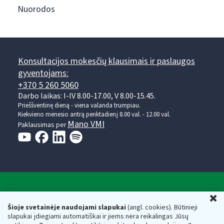
Nuorodos
Konsultacijos mokesčių klausimais ir paslaugos
gyventojams:
+370 5 260 5060
Darbo laikas: I-IV 8.00-17.00, V 8.00-15.45.
Prieššventinę dieną - viena valanda trumpiau.
Kiekvieno mėnesio antrą penktadienį 8.00 val. - 12.00 val.
Mano VMI
Paklausimas per
Valstybinė mokesčių inspekcija prie Lietuvos
U
Respublikos finansų ministerijos
Šioje svetainėje naudojami slapukai
(angl. cookies). Būtinieji
slapukai įdiegiami automatiškai ir jiems nėra reikalingas Jūsų
Biudžetinė įstaiga. Juridinio asmens kodas — 188659752,