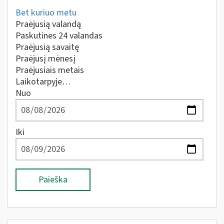
Bet kuriuo metu
Praėjusią valandą
Paskutines 24 valandas
Praėjusią savaitę
Praėjusį mėnesį
Praėjusiais metais
Laikotarpyje…
Nuo
Iki
Paieška