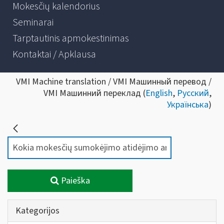
Mokesčių kalendorius
Seminarai
Tarptautinis apmokestinimas
Kontaktai / Apklausa
VMI Machine translation / VMI Машинный перевод /
VMI Машинний переклад (
English
,
Русский
,
Українська
)
Paieška
Kategorijos