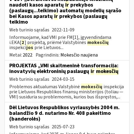
naudoti kasos aparatų
ir
prekybos
(paslaugų...teikimo) automatų modelių sąrašo
bei Kasos aparatų
ir
prekybos (paslaugų
teikimo
Web turinio sąrašas
2022-11-09
Informuojame, kad VMI prie FM[1], įgyvendindama
i.EKA[
2
] projektą, priėmė Valstybinės
mokesčių
inspekci
jos
prie Lietuvos...
Metai:
2022
Pagrindinis:
Mokesčio naujiena
PROJEKTAS „VMI skaitmeninė transformacija:
inovatyvių elektroninių paslaugų
ir
mokesčių
Web turinio sąrašas
2024-03-15
Problemos aktualumas Valstybinė
mokesčių
inspekcija
prie Lietuvos Respublikos finansų ministerijos (toliau ―
VMI) susiduria su problemomis, kurios bus išspręstos,...
Dėl Lietuvos Respublikos vyriausybės 2004 m.
balandžio 9 d. nutarimo Nr. 408 pakeitimo
(banderolės)
Web turinio sąrašas
2025-07-23