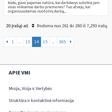
būdu, gavo pajamas natūra, kai darbdavys suteikia jam
visas reikiamas darbo priemones? Tuo atveju, kai
organizuodamas nuotolinį darbą,...
20 Įrašų(-ai)
Rodoma nuo 261 iki 280 iš 7,293 irašų.
1
...
13
14
15
...
365
APIE VMI
Misija, Vizija ir Vertybės
Struktūra ir kontaktinė informacija