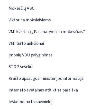
Mokesčių ABC
Viktorina moksleiviams
VMI kviečia į „Pasimatymą su mokesčiais“
VMI turto aukcionai
Įmonių VDU palyginimas
STOP šešėliui
Krašto apsaugos ministerijos informacija
Interneto svetainės atitikties paraiška
Ieškome turto savininkų