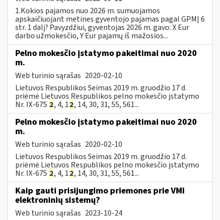
1.Kokios pajamos nuo 2026 m. sumuojamos
apskaičiuojant metines gyventojo pajamas pagal GPMĮ 6
str. 1 dalį? Pavyzdžiui, gyventojas 2026 m. gavo: X Eur
darbo užmokesčio, Y Eur pajamų iš mažosios...
Pelno mokesčio įstatymo pakeitimai nuo 2020
m.
Web turinio sąrašas
2020-02-10
Lietuvos Respublikos Seimas 2019 m. gruodžio 17 d.
priėmė Lietuvos Respublikos pelno mokesčio įstatymo
Nr. IX-675
2
, 4, 1
2
, 14, 30, 31, 55, 561...
Pelno mokesčio įstatymo pakeitimai nuo 2020
m.
Web turinio sąrašas
2020-02-10
Lietuvos Respublikos Seimas 2019 m. gruodžio 17 d.
priėmė Lietuvos Respublikos pelno mokesčio įstatymo
Nr. IX-675
2
, 4, 1
2
, 14, 30, 31, 55, 561...
Kaip gauti prisijungimo priemones prie VMI
elektroninių sistemų?
Web turinio sąrašas
2023-10-24