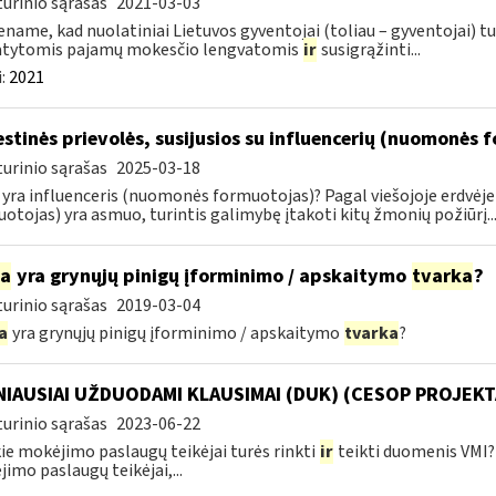
urinio sąrašas
2021-03-03
name, kad nuolatiniai Lietuvos gyventojai (toliau – gyventojai) tu
atytomis pajamų mokesčio lengvatomis
ir
susigrąžinti...
:
2021
stinės prievolės, susijusios su influencerių (nuomonės 
urinio sąrašas
2025-03-18
 yra influenceris (nuomonės formuotojas)? Pagal viešojoje erdvėj
otojas) yra asmuo, turintis galimybę įtakoti kitų žmonių požiūrį..
ia
yra grynųjų pinigų įforminimo / apskaitymo
tvarka
?
urinio sąrašas
2019-03-04
a
yra grynųjų pinigų įforminimo / apskaitymo
tvarka
?
IAUSIAI UŽDUODAMI KLAUSIMAI (DUK) (CESOP PROJEKT
urinio sąrašas
2023-06-22
ie mokėjimo paslaugų teikėjai turės rinkti
ir
teikti duomenis VMI? 
imo paslaugų teikėjai,...