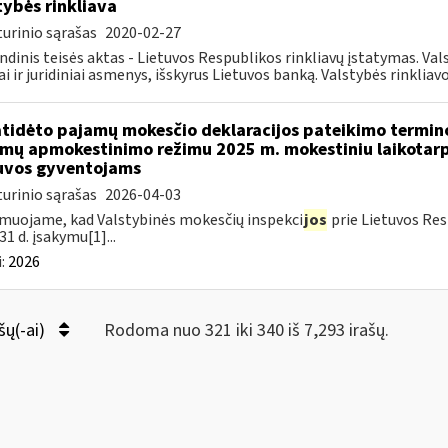
tybės rinkliava
urinio sąrašas
2020-02-27
ndinis teisės aktas - Lietuvos Respublikos rinkliavų įstatymas. Va
iai ir juridiniai asmenys, išskyrus Lietuvos banką. Valstybės rinkliavos
atidėto pajamų mokesčio deklaracijos pateikimo termin
mų apmokestinimo režimu 2025 m. mokestiniu laikotarp
uvos gyventojams
urinio sąrašas
2026-04-03
muojame, kad Valstybinės mokesčių inspekci
jos
prie Lietuvos Res
31 d. įsakymu[1]...
:
2026
šų(-ai)
Rodoma nuo 321 iki 340 iš 7,293 irašų.