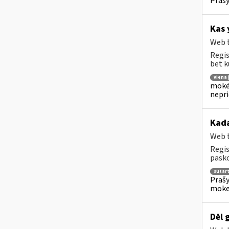
Prašy
Kas 
Web t
Regis
bet k
viena
mokėj
nepr
Kada
Web t
Regis
pasko
sutar
Prašy
moke
Dėl 