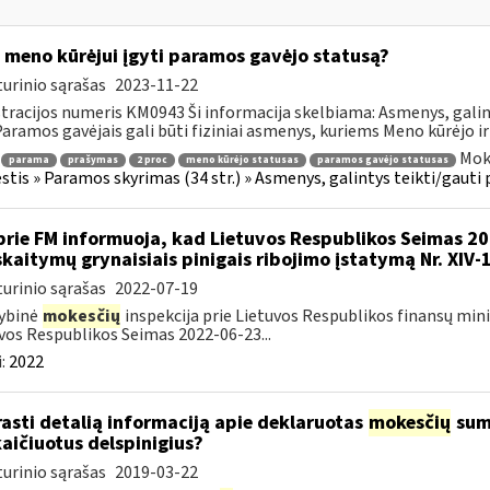
 meno kūrėjui įgyti paramos gavėjo statusą?
urinio sąrašas
2023-11-22
tracijos numeris KM0943 Ši informacija skelbiama: Asmenys, gali
 Paramos gavėjais gali būti fiziniai asmenys, kuriems Meno kūrėjo ir
Mok
parama
prašymas
2 proc
meno kūrėjo statusas
paramos gavėjo statusas
tis » Paramos skyrimas (34 str.) » Asmenys, galintys teikti/gauti
prie FM informuoja, kad Lietuvos Respublikos Seimas 2
skaitymų grynaisiais pinigais ribojimo įstatymą Nr. XIV-
urinio sąrašas
2022-07-19
ybinė
mokesčių
inspekcija prie Lietuvos Respublikos finansų mini
vos Respublikos Seimas 2022-06-23...
:
2022
rasti detalią informaciją apie deklaruotas
mokesčių
suma
aičiuotus delspinigius?
urinio sąrašas
2019-03-22