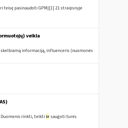
ri teisę pasinaudoti GPMĮ[1] 21 straipsnyje
formuotojų) veikla
e skelbiamą informaciją, influenceris (nuomonės
.
AS)
Duomenis rinkti, teikti
ir
saugoti turės