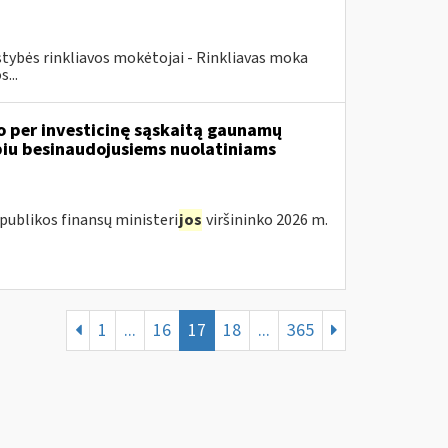
lstybės rinkliavos mokėtojai - Rinkliavas moka
...
o per investicinę sąskaitą gaunamų
iu besinaudojusiems nuolatiniams
publikos finansų ministeri
jos
viršininko 2026 m.
1
...
16
17
18
...
365