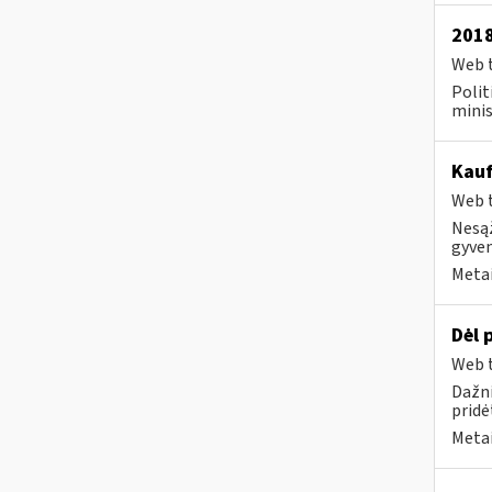
2018
Web t
Polit
minis
Kauf
Web t
Nesąž
gyven
Metai
Dėl 
Web t
Dažni
pridė
Metai