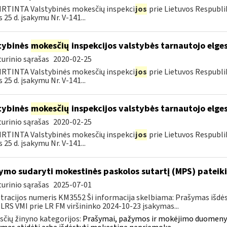
RTINTA Valstybinės mokesčių inspekci
jos
prie Lietuvos Respubli
 25 d. įsakymu Nr. V-141...
tybinės
mokesčių
inspekcijos valstybės tarnautojo elge
urinio sąrašas
2020-02-25
RTINTA Valstybinės mokesčių inspekci
jos
prie Lietuvos Respubli
 25 d. įsakymu Nr. V-141...
tybinės
mokesčių
inspekcijos valstybės tarnautojo elge
urinio sąrašas
2020-02-25
RTINTA Valstybinės mokesčių inspekci
jos
prie Lietuvos Respubli
 25 d. įsakymu Nr. V-141...
ymo sudaryti mokestinės paskolos sutartį (MPS) pateik
urinio sąrašas
2025-07-01
tracijos numeris KM3552 Ši informacija skelbiama: Prašymas išdė
 LRS VMI prie LR FM viršininko 2024-10-23 įsakymas...
čių žinyno kategorijos:
Prašymai, pažymos ir mokėjimo duomenys