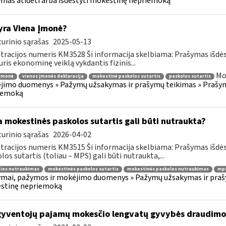
mas atidėti arba išdėstyti mokestinę nepriemoką
yra Viena Įmonė?
urinio sąrašas
2025-05-13
tracijos numeris KM3528 Ši informacija skelbiama: Prašymas išdė
uris ekonominę veiklą vykdantis fizinis...
Mo
 įmonė
vienos įmonės deklaracija
mokestinė paskolos sutartis
paskolos sutartis
imo duomenys » Pažymų užsakymas ir prašymų teikimas » Prašyma
iemoką
 mokestinės paskolos sutartis gali būti nutraukta?
urinio sąrašas
2026-04-02
tracijos numeris KM3515 Ši informacija skelbiama: Prašymas išdė
los sutartis (toliau – MPS) gali būti nutraukta,...
ties nutraukimas
mokestinės paskolos sutartis
mokestinės paskolos nutraukimas
mps
mai, pažymos ir mokėjimo duomenys » Pažymų užsakymas ir prašym
stinę nepriemoką
gyventojų pajamų mokesčio lengvatų gyvybės draudim