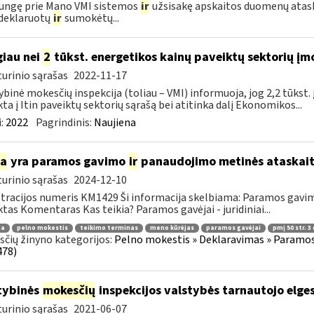
jungę prie Mano VMI sistemos
ir
užsisakę apskaitos duomenų ataska
deklaruotų
ir
sumokėtų...
iau nei
2
tūkst. energetikos kainų paveiktų sektorių įm
urinio sąrašas
2022-11-17
ybinė mokesčių inspekcija (toliau – VMI) informuoja, jog 2,2 tūkst
kta į Itin paveiktų sektorių sąrašą bei atitinka dalį Ekonomikos...
:
2022
Pagrindinis:
Naujiena
ia
yra paramos gavimo
ir
panaudojimo metinės ataskait
urinio sąrašas
2024-12-10
tracijos numeris KM1429 Ši informacija skelbiama: Paramos gav
tas Komentaras Kas teikia? Paramos gavėjai - juridiniai...
ma
pelno mokestis
teikimo terminas
meno kūrėjas
paramos gavėjai
pmį 50 str. 3 
čių žinyno kategorijos:
Pelno mokestis » Deklaravimas » Paramos
478)
tybinės
mokesčių
inspekcijos valstybės tarnautojo elge
urinio sąrašas
2021-06-07