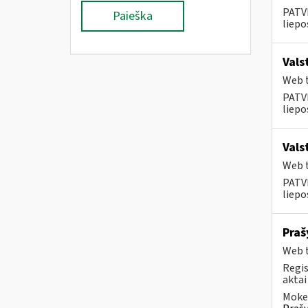
PATVI
Paieška
liepos
Vals
Web t
PATVI
liepos
Vals
Web t
PATVI
liepos
Praš
Web t
Regis
aktai
Mokes