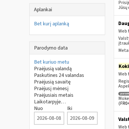
Prisi
Jūsų 
Aplankai
Daug
Bet kurį aplanką
Web t
Valst
įtrau
Parodymo data
Metai
Bet kuriuo metu
Kok
Praėjusią valandą
Web t
Paskutines 24 valandas
Regis
Praėjusią savaitę
Aspek
Praėjusį mėnesį
Praėjusiais metais
para
Mokes
Laikotarpyje…
(FR0
Nuo
Iki
Vals
Web t