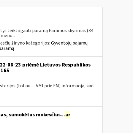
ntys teikti/gauti paramą Paramos skyrimas (34
 meno...
esčių žinyno kategorijos:
Gyventojų pajamų
 paramą
022-06-23 priėmė Lietuvos Respublikos
1165
sterijos (toliau — VMI prie FM) informuoja, kad
s, sumokėtus mokesčius...
ar