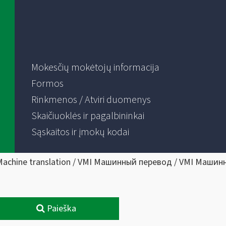
Mokesčių mokėtojų informacija
Formos
Rinkmenos / Atviri duomenys
Skaičiuoklės ir pagalbininkai
Sąskaitos ir įmokų kodai
Machine translation / VMI Машинный перевод / VMI Машин
Paieška