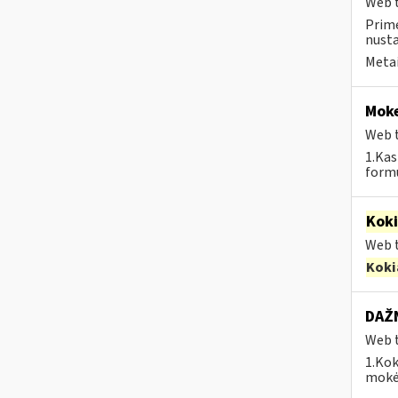
Web t
Prime
nust
Metai
Moke
Web t
1.Kas
formu
Kok
Web t
Koki
DAŽN
Web t
1.Kok
mokėj