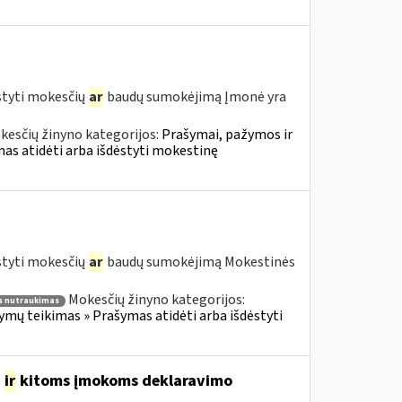
styti mokesčių
ar
baudų sumokėjimą Įmonė yra
kesčių žinyno kategorijos:
Prašymai, pažymos ir
s atidėti arba išdėstyti mokestinę
styti mokesčių
ar
baudų sumokėjimą Mokestinės
Mokesčių žinyno kategorijos:
 nutraukimas
ų teikimas » Prašymas atidėti arba išdėstyti
o
ir
kitoms įmokoms deklaravimo