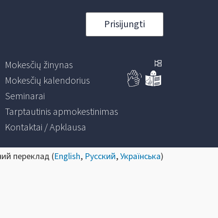
Prisijungti
Mokesčių žinynas
Mokesčių kalendorius
Seminarai
Tarptautinis apmokestinimas
Kontaktai / Apklausa
ний переклад (
English
,
Русский
,
Українська
)