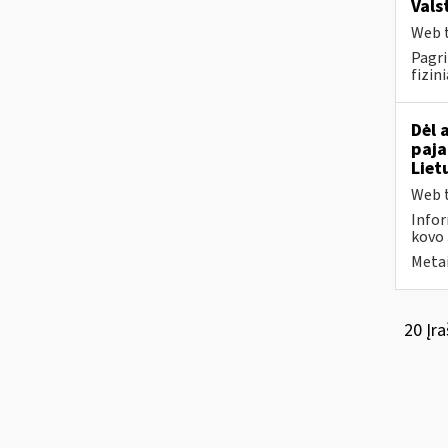
Vals
Web t
Pagri
fizin
Dėl 
paja
Liet
Web t
Infor
kovo 
Metai
20 Įra