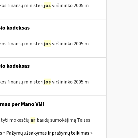
kos finansų ministeri
jos
viršininko 2005 m.
sio kodeksas
kos finansų ministeri
jos
viršininko 2005 m.
sio kodeksas
kos finansų ministeri
jos
viršininko 2005 m.
imas per Mano VMI
styti mokesčių
ar
baudų sumokėjimą Teises
 » Pažymų užsakymas ir prašymų teikimas »