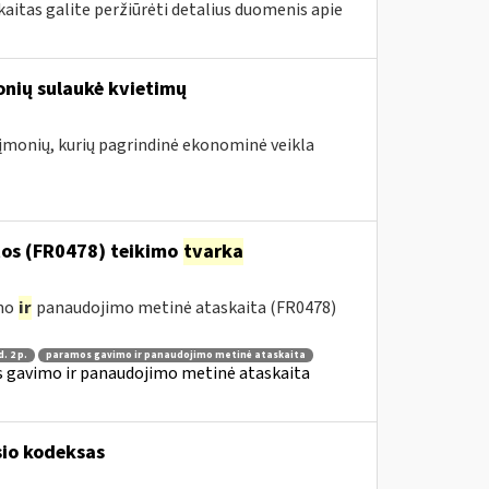
itas galite peržiūrėti detalius duomenis apie
onių sulaukė kvietimų
. įmonių, kurių pagrindinė ekonominė veikla
os (FR0478) teikimo
tvarka
imo
ir
panaudojimo metinė ataskaita (FR0478)
d. 2 p.
paramos gavimo ir panaudojimo metinė ataskaita
 gavimo ir panaudojimo metinė ataskaita
sio kodeksas