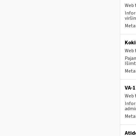
Web t
Infor
virši
Metai
Koki
Web t
Paja
Išimt
Metai
VA-1
Web t
Infor
admin
Metai
Atid