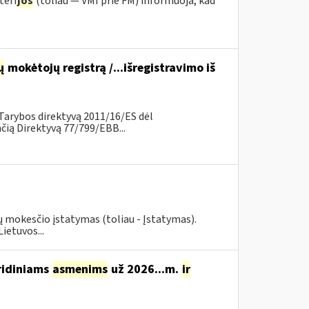
teri
jos
(toliau — VMI prie FM) informuoja, kad
ų
mokėtojų registrą /...išregistravimo iš
Tarybos direktyvą 2011/16/ES dėl
ią Direktyvą 77/799/EBB...
ių mokesčio įstatymas (toliau - Įstatymas).
ietuvos...
ridiniams
asmenims
už 2026...m.
ir