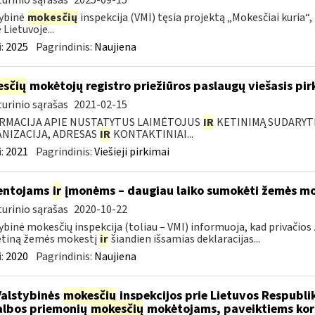
urinio sąrašas
2025-09-15
ybinė
mokesčių
inspekcija (VMI) tęsia projektą „Mokesčiai kuria“,
 Lietuvoje...
:
2025
Pagrindinis:
Naujiena
sčių
mokėtojų registro priežiūros paslaugų viešasis pi
urinio sąrašas
2021-02-15
RMACIJA APIE NUSTATYTUS LAIMĖTOJUS
IR
KETINIMĄ SUDARYTI 
NIZACIJA, ADRESAS
IR
KONTAKTINIAI...
:
2021
Pagrindinis:
Viešieji pirkimai
entojams
ir
įmonėms – daugiau laiko sumokėti žemės mo
urinio sąrašas
2020-10-22
ybinė mokesčių inspekcija (toliau – VMI) informuoja, kad privači
tiną žemės mokestį
ir
šiandien išsamias deklaracijas...
:
2020
Pagrindinis:
Naujiena
Valstybinės
mokesčių
inspekcijos prie Lietuvos Respublik
lbos priemonių
mokesčių
mokėtojams, paveiktiems kor