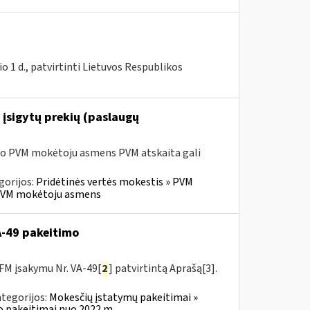
 1 d., patvirtinti Lietuvos Respublikos
 įsigytų prekių (paslaugų
sio PVM mokėtoju asmens PVM atskaita gali
gorijos:
Pridėtinės vertės mokestis » PVM
io PVM mokėtoju asmens
VA-49 pakeitimo
FM įsakymu Nr. VA-49[
2
] patvirtintą Aprašą[3].
tegorijos:
Mokesčių įstatymų pakeitimai »
o pakeitimai nuo 2022 m.