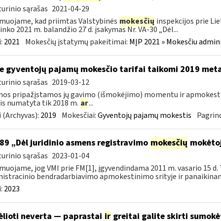
urinio sąrašas
2021-04-29
muojame, kad priimtas Valstybinės
mokesčių
inspekcijos prie Li
ninko 2021 m. balandžio 27 d. įsakymas Nr. VA-30 „Dėl...
:
2021
Mokesčių įstatymų pakeitimai:
MĮP 2021 » Mokesčiu admin
e gyventojų pajamų mokesčio tarifai taikomi 2019 met
urinio sąrašas
2019-03-12
mos pripažįstamos jų gavimo (išmokėjimo) momentu ir apmokes
is numatyta tik 2018 m.
ar
...
 (Archyvas):
2019
Mokesčiai:
Gyventojų pajamų mokestis
Pagrind
89 „Dėl juridinio asmens registravimo
mokesčių
mokėtoj
urinio sąrašas
2023-01-04
muojame, jog VMI prie FM[1], įgyvendindama 2011 m. vasario 15 d. 
istracinio bendradarbiavimo apmokestinimo srityje ir panaikinanč
:
2023
ėlioti neverta — paprastai
ir
greitai galite skirti sumok