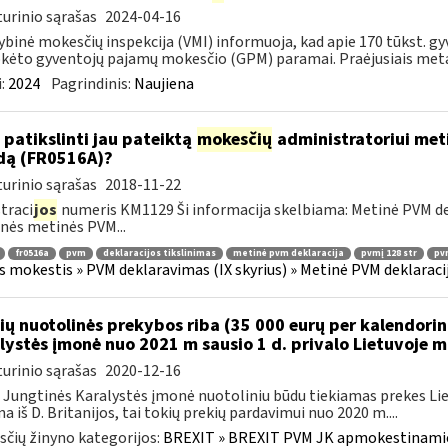
urinio sąrašas
2024-04-16
ybinė mokesčių inspekcija (VMI) informuoja, kad apie 170 tūkst. gy
ėto gyventojų pajamų mokesčio (GPM) paramai. Praėjusiais metai
:
2024
Pagrindinis:
Naujiena
 patikslinti jau pateiktą
mokesčių
administratoriui meti
dą (FR0516A)?
urinio sąrašas
2018-11-22
traci
jos
numeris KM1129 Ši informacija skelbiama: Metinė PVM dekl
nės metinės PVM...
fr0516a
pvm
deklaracijos tikslinimas
metinė pvm deklaracija
pvmį 128 str
pvm
s mokestis » PVM deklaravimas (IX skyrius) » Metinė PVM deklaracij
ių nuotolinės prekybos riba (35 000 eurų per kalendori
lystės įmonė nuo 2021 m sausio 1 d. privalo Lietuvoje 
urinio sąrašas
2020-12-16
 Jungtinės Karalystės įmonė nuotoliniu būdu tiekiamas prekes 
a iš D. Britanijos, tai tokių prekių pardavimui nuo 2020 m....
čių žinyno kategorijos:
BREXIT » BREXIT PVM JK apmokestinam