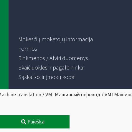
Mokesčių mokėtojų informacija
Formos
Rinkmenos / Atviri duomenys
Skaičiuoklės ir pagalbininkai
Sąskaitos ir įmokų kodai
Machine translation / VMI Машинный перевод / VMI Машин
Paieška