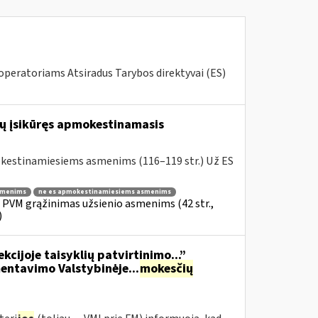
 operatoriams Atsiradus Tarybos direktyvai (ES)
ibų įsikūręs apmokestinamasis
okestinamiesiems asmenims (116–119 str.) Už ES
smenims
ne es apmokestinamiesiems asmenims
» PVM grąžinimas užsienio asmenims (42 str.,
)
kcijoje taisyklių patvirtinimo...”
ntavimo Valstybinėje...
mokesčių