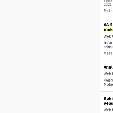
Valst
2021 
Metai
VA-5
mok
Web t
Infor
admin
Metai
Angl
Web t
Pagri
Mokes
Koki
vėle
Web t