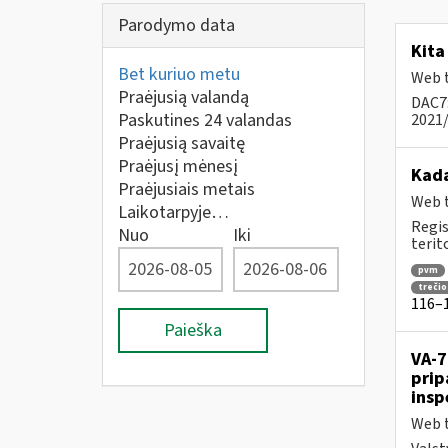
Parodymo data
Kita
Bet kuriuo metu
Web t
Praėjusią valandą
DAC7:
Paskutines 24 valandas
2021/
Praėjusią savaitę
Praėjusį mėnesį
Kad
Praėjusiais metais
Web t
Laikotarpyje…
Regis
Nuo
Iki
terit
pvm
trečio
116–1
Paieška
VA-7
prip
insp
Web t