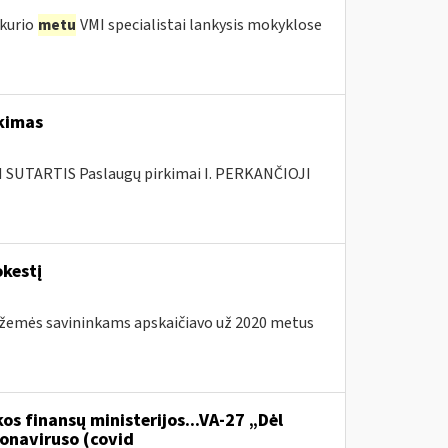
 kurio
metu
VMI specialistai lankysis mokyklose
rkimas
SUTARTIS Paslaugų pirkimai I. PERKANČIOJI
kestį
os žemės savininkams apskaičiavo už 2020 metus
os finansų ministerijos...VA-27 „Dėl
onaviruso (covid