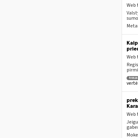
Web t
Valst
sumok
Metai
Kaip
prie
Web t
Regis
pirmi
fr0516
vertė
prek
Kara
Web t
Jeigu
gaben
Mokes