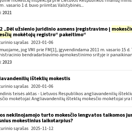
ybinė mokesčių inspekcija prie Lietuvos Respublikos finansų minis
m . vasario 1 d. buvo priimtas Valstybinės...
:
2021
2 „Dėl užsienio juridinio asmens įregistravimo į
mokesči
esčių
mokėtojų registro“ pakeitimo“
urinio sąrašas
2023-01-06
muojame, jog VMI prie FM[1], įgyvendindama 2011 m. vasario 15 d. 
istracinio bendradarbiavimo apmokestinimo srityje ir panaikinanč
:
2023
iavandenilių išteklių mokestis
urinio sąrašas
2020-01-06
ndinis teisės aktas - Lietuvos Respublikos angliavandenilių ištekl
čio mokėtojai: Angliavandenilių išteklių mokesčio mokėtojai yra L
os nekilnojamojo turto mokesčio lengvatos taikomos ju
snius mokestinius laikotarpius?
urinio sąrašas
2025-11-12