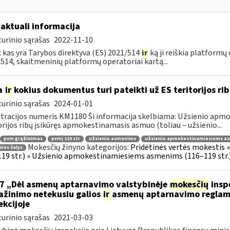
 aktuali informacija
urinio sąrašas
2022-11-10
 kas yra Tarybos direktyva (ES) 2021/514
ir
ką ji reiškia platformų
514, skaitmeninių platformų operatoriai kartą...
a
ir
kokius dokumentus turi pateikti už ES teritorijos r
urinio sąrašas
2024-01-01
tracijos numeris KM1180 Ši informacija skelbiama: Užsienio apm
orijos ribų įsikūręs apmokestinamasis asmuo (toliau – užsienio...
pvm grąžinimas
pvmį 119 str
užsienio asmenims
užsienio apmokestinamiesiems a
Mokesčių žinyno kategorijos:
Pridėtinės vertės mokestis 
sios šalys
19 str.) » Užsienio apmokestinamiesiems asmenims (116–119 str.
7 „Dėl asmenų aptarnavimo valstybinėje
mokesčių
inspe
ažinimo netekusiu galios
ir
asmenų aptarnavimo reglame
ekcijoje
urinio sąrašas
2021-03-03