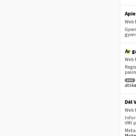
Apie
Web t
Gyven
gyven
Ar
ga
Web t
Regis
pasin
pvm
atska
Dėl 
Web t
Infor
VMI p
Metai
Mokes