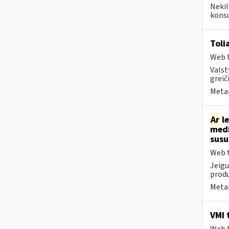
Nekil
konsu
Toli
Web t
Valst
greiči
Metai
Ar
le
medi
sus
Web t
Jeigu
produ
Metai
VMI 