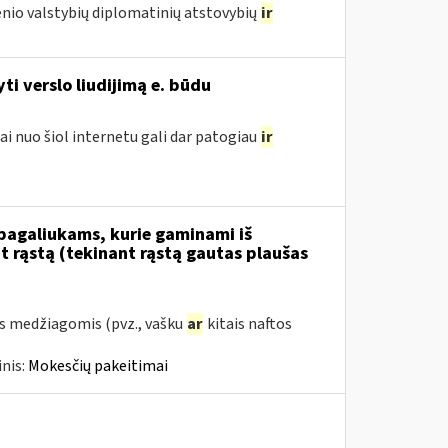
nio valstybių diplomatinių atstovybių
ir
i verslo liudijimą e. būdu
ai nuo šiol internetu gali dar patogiau
ir
 pagaliukams, kurie gaminami iš
 rąstą (tekinant rąstą gautas plaušas
s medžiagomis (pvz., vašku
ar
kitais naftos
nis:
Mokesčių pakeitimai