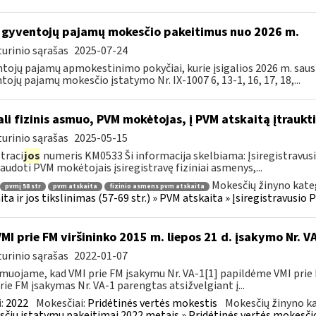
 gyventojų pajamų mokesčio pakeitimus nuo 2026 m.
urinio sąrašas
2025-07-24
tojų pajamų apmokestinimo pokyčiai, kurie įsigalios 2026 m. sausio
tojų pajamų mokesčio įstatymo Nr. IX-1007 6, 13-1, 16, 17, 18,...
li fizinis asmuo, PVM mokėtojas, į PVM atskaitą įtraukti
urinio sąrašas
2025-05-15
traci
jos
numeris KM0533 Ši informacija skelbiama: Įsiregistravu
audoti PVM mokėtojais įsiregistravę fiziniai asmenys,...
Mokesčių žinyno kate
pvmį 58 str
pvm atskaita
fizinio asmens pvm atskaita
ita ir jos tikslinimas (57-69 str.) » PVM atskaita » Įsiregistravus
VMI prie FM viršininko 2015 m. liepos 21 d. įsakymo Nr. 
urinio sąrašas
2022-01-07
muojame, kad VMI prie FM įsakymu Nr. VA-1[1] papildėme VMI prie 
rie FM įsakymas Nr. VA-1 parengtas atsižvelgiant į...
:
2022
Mokesčiai:
Pridėtinės vertės mokestis
Mokesčių žinyno ka
čių įstatymų pakeitimai 2022 metais » Pridėtinės vertės mokesči