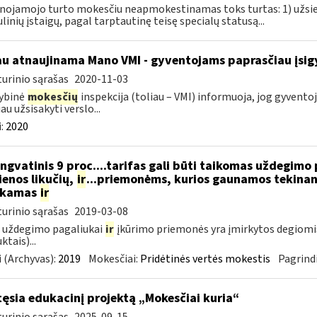
nojamojo turto mokesčiu neapmokestinamas toks turtas: 1) užsie
linių įstaigų, pagal tarptautinę teisę specialų statusą...
au atnaujinama Mano VMI - gyventojams paprasčiau įsigyt
urinio sąrašas
2020-11-03
ybinė
mokesčių
inspekcija (toliau – VMI) informuoja, jog gyventoj
au užsisakyti verslo...
:
2020
ngvatinis 9 proc....tarifas gali būti taikomas uždegimo
enos likučių,
ir
...priemonėms, kurios gaunamos tekinant
ukamas
ir
urinio sąrašas
2019-03-08
 uždegimo pagaliukai
ir
įkūrimo priemonės yra įmirkytos degiomi
ktais)...
 (Archyvas):
2019
Mokesčiai:
Pridėtinės vertės mokestis
Pagrindi
tęsia edukacinį projektą „Mokesčiai kuria“