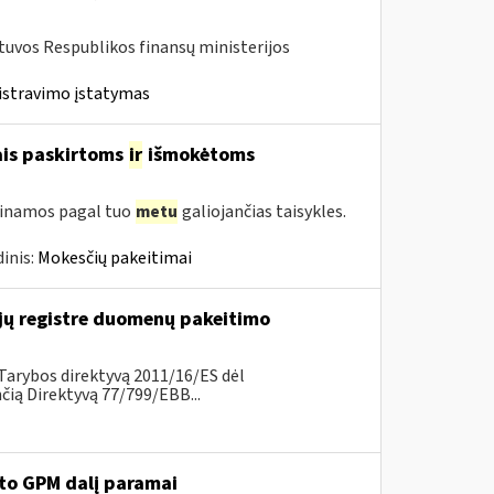
etuvos Respublikos finansų ministerijos
istravimo įstatymas
ais paskirtoms
ir
išmokėtoms
tinamos pagal tuo
metu
galiojančias taisykles.
inis:
Mokesčių pakeitimai
ų registre duomenų pakeitimo
Tarybos direktyvą 2011/16/ES dėl
ią Direktyvą 77/799/EBB...
ėto GPM dalį paramai