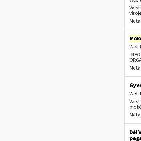
Web t
Valst
visoje
Metai
Moke
Web t
INFO
ORGA
Metai
Gyv
Web t
Valst
mokė
Metai
Dėl 
paga