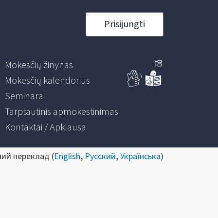
Prisijungti
Mokesčių žinynas
Mokesčių kalendorius
Seminarai
Tarptautinis apmokestinimas
Kontaktai / Apklausa
ний переклад (
English
,
Русский
,
Українська
)