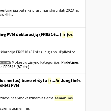
ventojų jau pateikė prašymus skirti dalį 2023 m.
s 455...
nę PVM deklaraciją (FR0516...)
ir
jos
aracija FR0516 (87 str.) Jeigu po užpildytos
Mokesčių žinyno kategorijos:
Pridėtinės
į 87 str
a FR0516 (87 str.)
nius metus) buvo viršyta
ir
...
Ar
Jungtinės
mokėti PVM
Lietuvos neapmokestinamiesiems
asmenims
iesiems asmenims