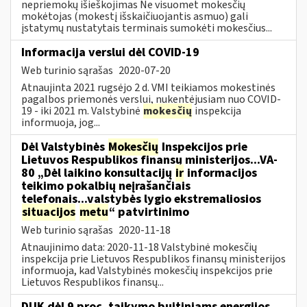
nepriemokų išieškojimas Ne visuomet mokesčių
mokėtojas (mokestį išskaičiuojantis asmuo) gali
įstatymų nustatytais terminais sumokėti mokesčius...
Informacija verslui dėl COVID-19
Web turinio sąrašas
2020-07-20
Atnaujinta 2021 rugsėjo 2 d. VMI teikiamos mokestinės
pagalbos priemonės verslui, nukentėjusiam nuo COVID-
19 - iki 2021 m. Valstybinė
mokesčių
inspekcija
informuoja, jog...
Dėl Valstybinės
Mokesčių
Inspekcijos prie
Lietuvos Respublikos finansų ministerijos...VA-
80 „Dėl laikino konsultacijų
ir
informacijos
teikimo pokalbių neįrašančiais
telefonais...valstybės lygio ekstremaliosios
situacijos
metu
“ patvirtinimo
Web turinio sąrašas
2020-11-18
Atnaujinimo data: 2020-11-18 Valstybinė mokesčių
inspekcija prie Lietuvos Respublikos finansų ministerijos
informuoja, kad Valstybinės mokesčių inspekcijos prie
Lietuvos Respublikos finansų...
DUK dėl 9 proc. taikymo buitiniams energijos