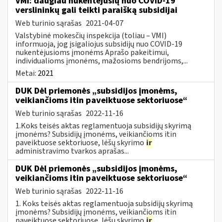
VMI: daugiau nukentėjusių nuo COVID-19
verslininkų gali teikti paraišką subsidijai
Web turinio sąrašas
2021-04-07
Valstybinė mokesčių inspekcija (toliau – VMI)
informuoja, jog įsigaliojus subsidijų nuo COVID-19
nukentėjusioms įmonėms Aprašo pakeitimui,
individualioms įmonėms, mažosioms bendrijoms,...
Metai:
2021
DUK Dėl priemonės „subsidijos įmonėms,
veikiančioms itin paveiktuose sektoriuose“
Web turinio sąrašas
2022-11-16
1.Koks teisės aktas reglamentuoja subsidijų skyrimą
įmonėms? Subsidijų įmonėms, veikiančioms itin
paveiktuose sektoriuose, lėšų skyrimo
ir
administravimo tvarkos aprašas...
DUK Dėl priemonės „subsidijos įmonėms,
veikiančioms itin paveiktuose sektoriuose“
Web turinio sąrašas
2022-11-16
1. Koks teisės aktas reglamentuoja subsidijų skyrimą
įmonėms? Subsidijų įmonėms, veikiančioms itin
paveiktuose sektoriuose, lėšų skyrimo
ir