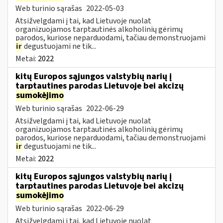
Web turinio sąrašas
2022-05-03
Atsižvelgdami į tai, kad Lietuvoje nuolat
organizuojamos tarptautinės alkoholinių gėrimų
parodos, kuriose neparduodami, tačiau demonstruojami
ir
degustuojami ne tik...
Metai:
2022
kitų Europos sąjungos valstybių narių į
tarptautines parodas Lietuvoje bei akcizų
sumokėjimo
Web turinio sąrašas
2022-06-29
Atsižvelgdami į tai, kad Lietuvoje nuolat
organizuojamos tarptautinės alkoholinių gėrimų
parodos, kuriose neparduodami, tačiau demonstruojami
ir
degustuojami ne tik...
Metai:
2022
kitų Europos sąjungos valstybių narių į
tarptautines parodas Lietuvoje bei akcizų
sumokėjimo
Web turinio sąrašas
2022-06-29
Atsižvelgdami į tai, kad Lietuvoje nuolat