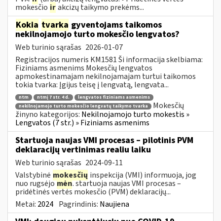
mokesčio
ir
akcizų taikymo prekėms...
Kokia
tvarka
gyventojams taikomos
nekilnojamojo turto mokesčio lengvatos?
Web turinio sąrašas
2026-01-07
Registracijos numeris KM1581 Ši informacija skelbiama:
Fiziniams asmenims Mokesčių lengvatos
apmokestinamajam nekilnojamajam turtui taikomos
tokia tvarka: Įgijus teisę į lengvatą, lengvata...
ntm
ntmį 7 str. 4 d.
lengvatos fiziniams asmenims
Mokesčių
nekilnojamojo turto mokesčio lengvatų taikymo tvarka
žinyno kategorijos:
Nekilnojamojo turto mokestis »
Lengvatos (7 str.) » Fiziniams asmenims
Startuoja naujas VMI procesas – pilotinis PVM
deklaracijų vertinimas realiu laiku
Web turinio sąrašas
2024-09-11
Valstybinė
mokesčių
inspekcija (VMI) informuoja, jog
nuo rugsėjo
mėn
. startuoja naujas VMI procesas –
pridėtinės vertės mokesčio (PVM) deklaracijų...
Metai:
2024
Pagrindinis:
Naujiena