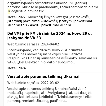
organizuojamos tarptautinės alkoholinių gėrimų
parodos, kuriose neparduodami, tačiau demonstruojami
ir
degustuojami ne tik...
Metai:
2022
Mokesčių žinyno kategorijos:
Mokesčių
įstatymų pakeitimai » Mokesčių įstatymų pakeitimai
2022 metais » Akcizų pakeitimai 2022 m.
Dėl VMI prie FM viršininko 2024 m. kovo 29 d.
įsakymo Nr. VA-33
Web turinio sąrašas
2024-04-02
Informuojame, kad 2024 m. kovo 29 d. priimtas
Valstybinės mokesčių inspekcijos prie Lietuvos
Respublikos finansų ministerijos viršininko įsakymas Nr.
VA-33 „Dėl Elektroninio kvito naudojimo...
Metai:
2024
Verslui apie paramos teikimą Ukrainai
Web turinio sąrašas
2022-03-02
Verslui apie paramos teikimą Ukrainai Valstybinė
mokesčių inspekcija, atsižvelgdama į tai, kad daugėja
atvejų, kai Lietuvos juridiniai ir fiziniai asmenys teikia
paramą, remiant Ukrainą, paaiškina...