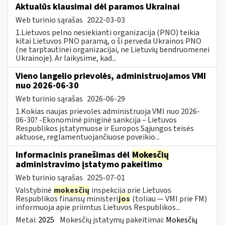
Aktualūs klausimai dėl paramos Ukrainai
Web turinio sąrašas
2022-03-03
1.Lietuvos pelno nesiekianti organizacija (PNO) teikia
kitai Lietuvos PNO paramą, o ši perveda Ukrainos PNO
(ne tarptautinei organizacijai, ne Lietuvių bendruomenei
Ukrainoje). Ar laikysime, kad...
Vieno langelio prievolės, administruojamos VMI
nuo 2026-06-30
Web turinio sąrašas
2026-06-29
1.Kokias naujas prievoles administruoja VMI nuo 2026-
06-30? -Ekonominė piniginė sankcija – Lietuvos
Respublikos įstatymuose ir Europos Sąjungos teisės
aktuose, reglamentuojančiuose poveikio...
Informacinis pranešimas dėl
Mokesčių
administravimo įstatymo pakeitimo
Web turinio sąrašas
2025-07-01
Valstybinė
mokesčių
inspekcija prie Lietuvos
Respublikos finansų ministeri
jos
(toliau — VMI prie FM)
informuoja apie priimtus Lietuvos Respublikos...
Metai:
2025
Mokesčių įstatymų pakeitimai:
Mokesčių