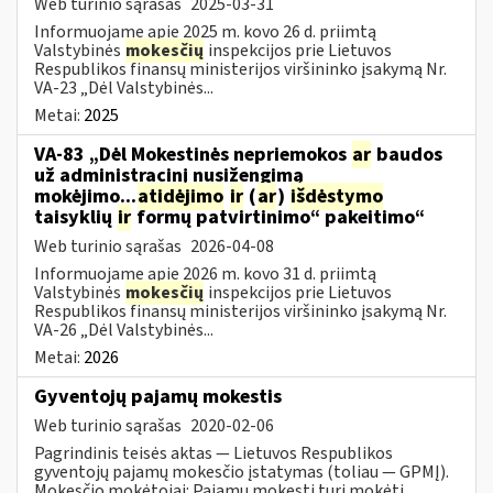
Web turinio sąrašas
2025-03-31
Informuojame apie 2025 m. kovo 26 d. priimtą
Valstybinės
mokesčių
inspekcijos prie Lietuvos
Respublikos finansų ministerijos viršininko įsakymą Nr.
VA-23 „Dėl Valstybinės...
Metai:
2025
VA-83 „Dėl Mokestinės nepriemokos
ar
baudos
už administracinį nusižengimą
mokėjimo...
atidėjimo
ir
(
ar
)
išdėstymo
taisyklių
ir
formų patvirtinimo“ pakeitimo“
Web turinio sąrašas
2026-04-08
Informuojame apie 2026 m. kovo 31 d. priimtą
Valstybinės
mokesčių
inspekcijos prie Lietuvos
Respublikos finansų ministerijos viršininko įsakymą Nr.
VA-26 „Dėl Valstybinės...
Metai:
2026
Gyventojų pajamų mokestis
Web turinio sąrašas
2020-02-06
Pagrindinis teisės aktas — Lietuvos Respublikos
gyventojų pajamų mokesčio įstatymas (toliau — GPMĮ).
Mokesčio mokėtojai: Pajamų mokestį turi mokėti