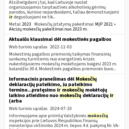
Atsižvelgdami į tai, kad Lietuvoje nuolat
organizuojamos tarptautinės alkoholinių gėrimų
parodos, kuriose neparduodami, tačiau demonstruojami
ir
degustuojami ne tik...
Metai:
2023
Mokesčių įstatymų pakeitimai:
MĮP 2021 »
Akcizų mokesčių pakeitimai nuo 2023 m.
Aktualūs klausimai dėl mokestinės pagalbos
Web turinio sąrašas
2022-11-03
Mokestinių pagalbos priemonių taikymas finansinių
sunkumų turintiems nuo energetinės krizės
nukentėjusiems mokesčių mokėtojams baigėsi 2023 m.
balandžio 30 d. Mokestinės pagalbos priemonės buvo...
Informacinis pranešimas dėl
Mokesčių
deklaracijų pateikimo, jų pateikimo
termino...pratęsimo
ir
mokesčių
mokėtojų
laikino atleidimo nuo
mokesčių
deklaracijų
ir
(arba
Web turinio sąrašas
2024-07-10
Informuojame apie priimtą Valstybinės
mokesčių
inspekcijos prie Lietuvos Respublikos finansų
ministerijos viršininko 2024 m. liepos 4 d. įsakymą Nr. VA-