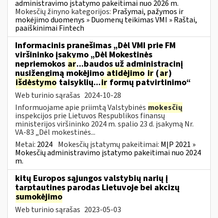
administravimo įstatymo pakeitimai nuo 2026 m.
Mokesčių žinyno kategorijos:
Prašymai, pažymos ir
mokėjimo duomenys » Duomenų teikimas VMI » Raštai,
paaiškinimai Fintech
Informacinis pranešimas „Dėl VMI prie FM
viršininko įsakymo „Dėl Mokestinės
nepriemokos
ar
...baudos už administracinį
nusižengimą mokėjimo
atidėjimo
ir
(
ar
)
išdėstymo
taisyklių...
ir
formų patvirtinimo“
Web turinio sąrašas
2024-10-28
Informuojame apie priimtą Valstybinės
mokesčių
inspekcijos prie Lietuvos Respublikos finansų
ministerijos viršininko 2024 m. spalio 23 d. įsakymą Nr.
VA-83 „Dėl mokestinės...
Metai:
2024
Mokesčių įstatymų pakeitimai:
MĮP 2021 »
Mokesčių administravimo įstatymo pakeitimai nuo 2024
m.
kitų Europos sąjungos valstybių narių į
tarptautines parodas Lietuvoje bei akcizų
sumokėjimo
Web turinio sąrašas
2023-05-03