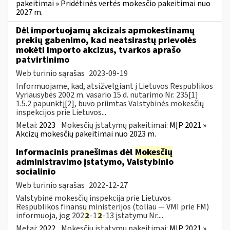
pakeitimai » Pridėtinės vertės mokesčio pakeitimai nuo
2027 m.
Dėl importuojamų akcizais apmokestinamų
prekių gabenimo, kad neatsirastų prievolės
mokėti importo akcizus, tvarkos aprašo
patvirtinimo
Web turinio sąrašas
2023-09-19
Informuojame, kad, atsižvelgiant į Lietuvos Respublikos
Vyriausybės 2002 m. vasario 15 d. nutarimo Nr. 235[1]
1.5.2 papunktį[2], buvo priimtas Valstybinės mokesčių
inspekcijos prie Lietuvos...
Metai:
2023
Mokesčių įstatymų pakeitimai:
MĮP 2021 »
Akcizų mokesčių pakeitimai nuo 2023 m.
Informacinis pranešimas dėl
Mokesčių
administravimo įstatymo, Valstybinio
socialinio
Web turinio sąrašas
2022-12-27
Valstybinė mokesčių inspekcija prie Lietuvos
Respublikos finansų ministerijos (toliau — VMI prie FM)
informuoja, jog 202
2
-1
2
-13 įstatymu Nr....
Metai:
2022
Mokesčių įstatymų pakeitimai:
MĮP 2021 »