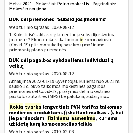
Metai:
2021
Mokesčiai:
Pelno mokestis
Pagrindinis:
Mokesčio naujiena
DUK dėl priemonės "Subsidijos įmonėms"
Web turinio sąrašas
2020-08-12
1. Koks teisės aktas reglamentuoja subsidijų skyrimą
įmonėms? Ekonomikos skatinimo
ir
koronaviruso
(Covid-19) plitimo sukeltų pasekmių mažinimo
priemonių plano priemonės...
DUK dėl pagalbos vykdantiems individualią
veiklą
Web turinio sąrašas
2020-08-12
Atnaujinta 2022-01-19 Gyventojai, kuriems nuo 2021 m.
sausio 1 d. buvo taikomos mokestinės pagalbos
priemonės dėl Covid-19, prašymus dėl mokestinės
paskolos sutarties (MPS) be palūkanų sudarymo...
Kokia
tvarka
lengvatinis PVM tarifas taikomas
medienos produktams (įskaitant malkas...), kai
jie parduodami
fiziniams
asmenims
, kuriems
už kietą kurą kompensacijas teikia
Web turinio sąrašas
2019-03-08