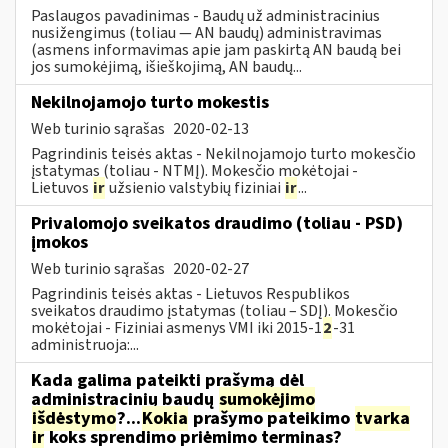
Paslaugos pavadinimas - Baudų už administracinius
nusižengimus (toliau — AN baudų) administravimas
(asmens informavimas apie jam paskirtą AN baudą bei
jos sumokėjimą, išieškojimą, AN baudų...
Nekilnojamojo turto mokestis
Web turinio sąrašas
2020-02-13
Pagrindinis teisės aktas - Nekilnojamojo turto mokesčio
įstatymas (toliau - NTMĮ). Mokesčio mokėtojai -
Lietuvos
ir
užsienio valstybių fiziniai
ir
...
Privalomojo sveikatos draudimo (toliau - PSD)
įmokos
Web turinio sąrašas
2020-02-27
Pagrindinis teisės aktas - Lietuvos Respublikos
sveikatos draudimo įstatymas (toliau – SDĮ). Mokesčio
mokėtojai - Fiziniai asmenys VMI iki 2015-1
2
-31
administruoja:...
Kada galima pateikti prašymą dėl
administracinių baudų
sumokėjimo
išdėstymo
?...
Kokia
prašymo pateikimo
tvarka
ir
koks sprendimo priėmimo terminas?