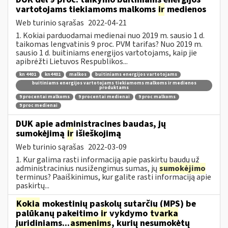
vartotojams tiekiamoms malkoms
ir
medienos
Web turinio sąrašas
2022-04-21
1. Kokiai parduodamai medienai nuo 2019 m. sausio 1 d.
taikomas lengvatinis 9 proc. PVM tarifas? Nuo 2019 m.
sausio 1 d. buitiniams energijos vartotojams, kaip jie
apibrėžti Lietuvos Respublikos...
kn 4401
kn4401
malkos
buitiniams energijos vartotojams
buitiniams energijos vartotojams tiekiamoms malkoms ir medienos
produktams
9 procentai malkoms
9 procentai medienai
9 proc malkoms
9 proc medienai
DUK apie administracines baudas, jų
sumokėjimą
ir
išieškojimą
Web turinio sąrašas
2022-03-09
1. Kur galima rasti informaciją apie paskirtų baudų už
administracinius nusižengimus sumas, jų
sumokėjimo
terminus? Paaiškinimus, kur galite rasti informaciją apie
paskirtų...
Kokia
mokestinių paskolų sutarčių (MPS) be
palūkanų pakeitimo
ir
vykdymo
tvarka
juridiniams...
asmenims
, kurių nesumokėtų