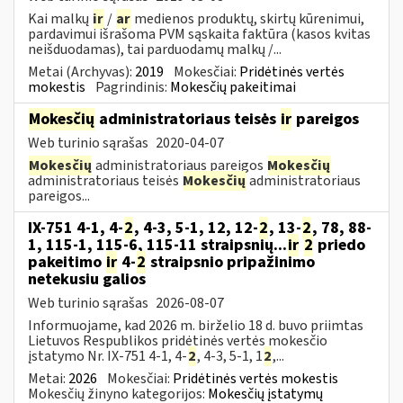
Kai malkų
ir
/
ar
medienos produktų, skirtų kūrenimui,
pardavimui išrašoma PVM sąskaita faktūra (kasos kvitas
neišduodamas), tai parduodamų malkų /...
Metai (Archyvas):
2019
Mokesčiai:
Pridėtinės vertės
mokestis
Pagrindinis:
Mokesčių pakeitimai
Mokesčių
administratoriaus teisės
ir
pareigos
Web turinio sąrašas
2020-04-07
Mokesčių
administratoriaus pareigos
Mokesčių
administratoriaus teisės
Mokesčių
administratoriaus
pareigos...
IX-751 4-1, 4-
2
, 4-3, 5-1, 12, 12-
2
, 13-
2
, 78, 88-
1, 115-1, 115-6, 115-11 straipsnių...
ir
2
priedo
pakeitimo
ir
4-
2
straipsnio pripažinimo
netekusiu galios
Web turinio sąrašas
2026-08-07
Informuojame, kad 2026 m. birželio 18 d. buvo priimtas
Lietuvos Respublikos pridėtinės vertės mokesčio
įstatymo Nr. IX-751 4-1, 4-
2
, 4-3, 5-1, 1
2
,...
Metai:
2026
Mokesčiai:
Pridėtinės vertės mokestis
Mokesčių žinyno kategorijos:
Mokesčių įstatymų