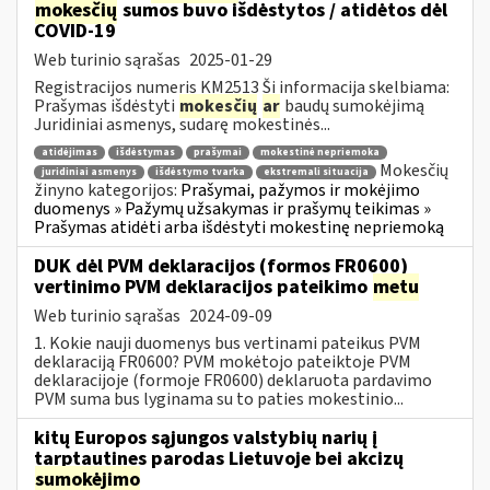
mokesčių
sumos buvo išdėstytos / atidėtos dėl
COVID-19
Web turinio sąrašas
2025-01-29
Registracijos numeris KM2513 Ši informacija skelbiama:
Prašymas išdėstyti
mokesčių
ar
baudų sumokėjimą
Juridiniai asmenys, sudarę mokestinės...
atidėjimas
išdėstymas
prašymai
mokestinė nepriemoka
Mokesčių
juridiniai asmenys
išdėstymo tvarka
ekstremali situacija
žinyno kategorijos:
Prašymai, pažymos ir mokėjimo
duomenys » Pažymų užsakymas ir prašymų teikimas »
Prašymas atidėti arba išdėstyti mokestinę nepriemoką
DUK dėl PVM deklaracijos (formos FR0600)
vertinimo PVM deklaracijos pateikimo
metu
Web turinio sąrašas
2024-09-09
1. Kokie nauji duomenys bus vertinami pateikus PVM
deklaraciją FR0600? PVM mokėtojo pateiktoje PVM
deklaracijoje (formoje FR0600) deklaruota pardavimo
PVM suma bus lyginama su to paties mokestinio...
kitų Europos sąjungos valstybių narių į
tarptautines parodas Lietuvoje bei akcizų
sumokėjimo