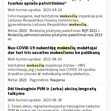
tvarkos aprašo patvirtinimo“
Web turinio sąrašas
2023-04-24
Informuojame, kad Valstybinė
mokesčių
inspekcija prie
Lietuvos Respublikos finansų ministerijos,
įgyvendinama Lietuvos Respublikos
mokesčių
...
Metai:
2023
Mokesčių įstatymų pakeitimai:
MĮP 2021 »
Mokesčių administravimo įstatymo pakeitimai nuo 2023
m.
Nuo COVID-19 nukentėję
mokesčių
mokėtojai
dar turi tris savaites mokesčiams be palūkanų
Web turinio sąrašas
2021-08-10
Valstybinė
mokesčių
inspekcija (toliau – VMI)
informuoja, jog į nukentėjusių nuo COVID-19 sąrašus
įtrauktos įmonės
ir
individualią veiklą vykdantys...
Metai:
2021
Pagrindinis:
Naujiena
Dėl tiesioginio PVM
ir
(arba) akcizų lengvatų
taikymo
Web turinio sąrašas
2023-08-28
1. Teisės aktai, reglamentuojantys tiesioginio taikymo
PVM
ir
(arba) akcizų lengvatas. • Pridėtinės vertės