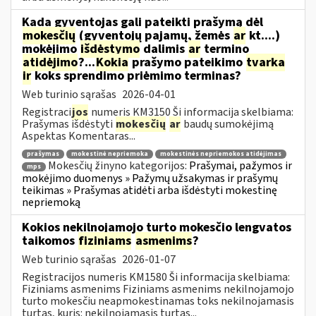
Kada gyventojas gali pateikti prašymą dėl
mokesčių
(gyventojų pajamų, žemės
ar
kt....)
mokėjimo
išdėstymo
dalimis
ar
termino
atidėjimo
?...
Kokia
prašymo pateikimo
tvarka
ir
koks sprendimo priėmimo terminas?
Web turinio sąrašas
2026-04-01
Registraci
jos
numeris KM3150 Ši informacija skelbiama:
Prašymas išdėstyti
mokesčių
ar
baudų sumokėjimą
Aspektas Komentaras...
prašymas
mokestinė nepriemoka
mokestinės nepriemokos atidėjimas
Mokesčių žinyno kategorijos:
Prašymai, pažymos ir
mps
mokėjimo duomenys » Pažymų užsakymas ir prašymų
teikimas » Prašymas atidėti arba išdėstyti mokestinę
nepriemoką
Kokios nekilnojamojo turto mokesčio lengvatos
taikomos
fiziniams
asmenims
?
Web turinio sąrašas
2026-01-07
Registracijos numeris KM1580 Ši informacija skelbiama:
Fiziniams asmenims Fiziniams asmenims nekilnojamojo
turto mokesčiu neapmokestinamas toks nekilnojamasis
turtas, kuris: nekilnojamasis turtas...