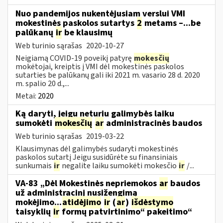
Nuo pandemijos nukentėjusiam verslui VMI
mokestinės paskolos sutartys
2
metams –...be
palūkanų
ir
be klausimų
Web turinio sąrašas
2020-10-27
Neigiamą COVID-19 poveikį patyrę
mokesčių
mokėtojai, kreiptis į VMI dėl mokestinės paskolos
sutarties be palūkanų gali iki 2021 m. vasario 28 d. 2020
m. spalio 20 d.,...
Metai:
2020
Ką daryti, jeigu neturiu galimybės laiku
sumokėti
mokesčių
ar
administracinės baudos
Web turinio sąrašas
2019-03-22
Klausimynas dėl galimybės sudaryti mokestinės
paskolos sutartį Jeigu susidūrėte su finansiniais
sunkumais
ir
negalite laiku sumokėti mokesčio
ir
/...
VA-83 „Dėl Mokestinės nepriemokos
ar
baudos
už administracinį nusižengimą
mokėjimo...
atidėjimo
ir
(
ar
)
išdėstymo
taisyklių
ir
formų patvirtinimo“ pakeitimo“