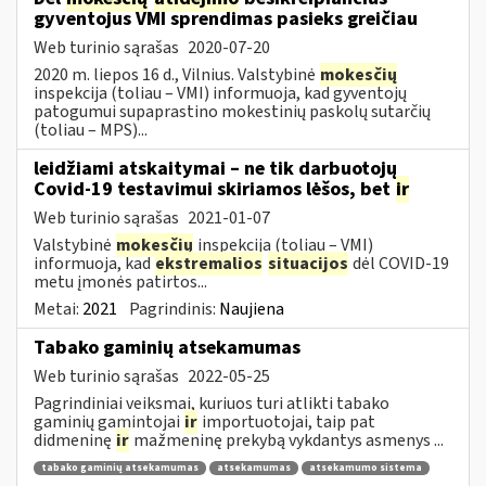
gyventojus VMI sprendimas pasieks greičiau
Web turinio sąrašas
2020-07-20
2020 m. liepos 16 d., Vilnius. Valstybinė
mokesčių
inspekcija (toliau – VMI) informuoja, kad gyventojų
patogumui supaprastino mokestinių paskolų sutarčių
(toliau – MPS)...
leidžiami atskaitymai – ne tik darbuotojų
Covid-19 testavimui skiriamos lėšos, bet
ir
Web turinio sąrašas
2021-01-07
Valstybinė
mokesčių
inspekcija (toliau – VMI)
informuoja, kad
ekstremalios
situacijos
dėl COVID-19
metu įmonės patirtos...
Metai:
2021
Pagrindinis:
Naujiena
Tabako gaminių atsekamumas
Web turinio sąrašas
2022-05-25
Pagrindiniai veiksmai, kuriuos turi atlikti tabako
gaminių gamintojai
ir
importuotojai, taip pat
didmeninę
ir
mažmeninę prekybą vykdantys asmenys ...
tabako gaminių atsekamumas
atsekamumas
atsekamumo sistema