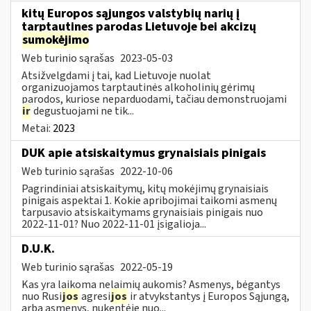
kitų Europos sąjungos valstybių narių į
tarptautines parodas Lietuvoje bei akcizų
sumokėjimo
Web turinio sąrašas
2023-05-03
Atsižvelgdami į tai, kad Lietuvoje nuolat
organizuojamos tarptautinės alkoholinių gėrimų
parodos, kuriose neparduodami, tačiau demonstruojami
ir
degustuojami ne tik...
Metai:
2023
DUK apie atsiskaitymus grynaisiais pinigais
Web turinio sąrašas
2022-10-06
Pagrindiniai atsiskaitymų, kitų mokėjimų grynaisiais
pinigais aspektai 1. Kokie apribojimai taikomi asmenų
tarpusavio atsiskaitymams grynaisiais pinigais nuo
2022-11-01? Nuo 2022-11-01 įsigalioja...
D.U.K.
Web turinio sąrašas
2022-05-19
Kas yra laikoma nelaimių aukomis? Asmenys, bėgantys
nuo Rusi
jos
agresi
jos
ir atvykstantys į Europos Sąjungą,
arba asmenys, nukentėję nuo...