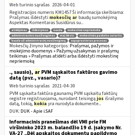
Web turinio sąrašas
2026-04-01
Registracijos numeris KM1457 Ši informacija skelbiama:
Prašymas išdėstyti
mokesčių
ar
baudų sumokėjimą
Aspektas Komentaras Susidūrus su...
atidėjimas
išdėstymas
nauda
mokestinė nepriemoka
administracinis nusižengimas
maį 88 str.
mokestinės paskolos sutartis
bauda už administracinį nusižengimą
supaprastintas procesas
Mokesčių žinyno kategorijos:
Prašymai, pažymos ir
mokėjimo duomenys » Pažymų užsakymas ir prašymų
teikimas » Prašymas atidėti arba išdėstyti mokestinę
nepriemoką
., sausio),
ar
PVM sąskaitos faktūros gavimo
datą (pvz., vasario)?
Web turinio sąrašas
2021-04-30
PVM sąskaita faktūra gaunamų PVM sąskaitų faktūrų
registre registruojama, nurodant teisingą
jos
išrašymo
datą, tokią,
kokia
yra nurodyta dokumente...
DUK:
DUK - Apie i.SAF
Informacinis pranešimas dėl VMI prie FM
viršininko 2023 m. balandžio 19 d. įsakymo Nr.
VA-27 „Dėl apskaitos dokumentų papildymo