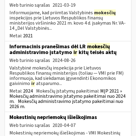
Web turinio sąrašas
2021-03-19
Informuojame, kad priimtas Valstybinės
mokesčių
inspekcijos prie Lietuvos Respublikos finansų
ministerijos viršininko 2021 m. kovo 4 d. įsakymas Nr. VA-
14 „Dėl Valstybinės...
Metai:
2021
Informacinis pranešimas dėl LR
mokesčių
administravimo įstatymo
ir
kitų teisės aktų
Web turinio sąrašas
2024-08-26
Valstybinė mokesčių inspekcija prie Lietuvos
Respublikos finansų ministerijos (toliau — VMI prie FM)
informuoja, kad siekdamas įgyvendinti Ekonomikos
gaivinimo
ir
atsparumo...
Metai:
2024
Mokesčių įstatymų pakeitimai:
MĮP 2021 »
Mokesčių administravimo įstatymo pakeitimai nuo 2024
m.
Mokesčių administravimo įstatymo pakeitimai nuo
2026 m.
Mokestinių nepriemokų išieškojimas
Web turinio sąrašas
2020-04-07
Mokestinių nepriemokų išieškojimas - VMI Mokestinių