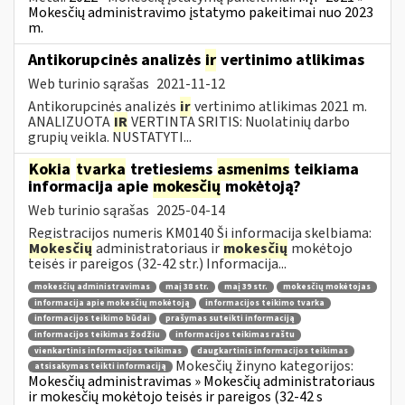
Mokesčių administravimo įstatymo pakeitimai nuo 2023
m.
Antikorupcinės analizės
ir
vertinimo atlikimas
Web turinio sąrašas
2021-11-12
Antikorupcinės analizės
ir
vertinimo atlikimas 2021 m.
ANALIZUOTA
IR
VERTINTA SRITIS: Nuolatinių darbo
grupių veikla. NUSTATYTI...
Kokia
tvarka
tretiesiems
asmenims
teikiama
informacija apie
mokesčių
mokėtoją?
Web turinio sąrašas
2025-04-14
Registracijos numeris KM0140 Ši informacija skelbiama:
Mokesčių
administratoriaus ir
mokesčių
mokėtojo
teisės ir pareigos (32-42 str.) Informacija...
mokesčių administravimas
maį 38 str.
maį 39 str.
mokesčių mokėtojas
informacija apie mokesčių mokėtoją
informacijos teikimo tvarka
informacijos teikimo būdai
prašymas suteikti informaciją
informacijos teikimas žodžiu
informacijos teikimas raštu
vienkartinis informacijos teikimas
daugkartinis informacijos teikimas
Mokesčių žinyno kategorijos:
atsisakymas teikti informaciją
Mokesčių administravimas » Mokesčių administratoriaus
ir mokesčių mokėtojo teisės ir pareigos (32-42 s