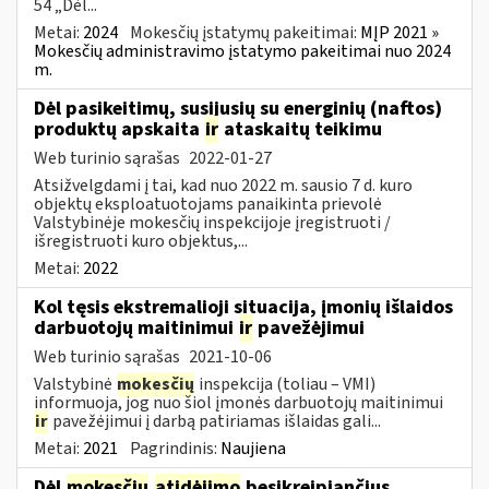
54 „Dėl...
Metai:
2024
Mokesčių įstatymų pakeitimai:
MĮP 2021 »
Mokesčių administravimo įstatymo pakeitimai nuo 2024
m.
Dėl pasikeitimų, susijusių su energinių (naftos)
produktų apskaita
ir
ataskaitų teikimu
Web turinio sąrašas
2022-01-27
Atsižvelgdami į tai, kad nuo 2022 m. sausio 7 d. kuro
objektų eksploatuotojams panaikinta prievolė
Valstybinėje mokesčių inspekcijoje įregistruoti /
išregistruoti kuro objektus,...
Metai:
2022
Kol tęsis ekstremalioji situacija, įmonių išlaidos
darbuotojų maitinimui
ir
pavežėjimui
Web turinio sąrašas
2021-10-06
Valstybinė
mokesčių
inspekcija (toliau – VMI)
informuoja, jog nuo šiol įmonės darbuotojų maitinimui
ir
pavežėjimui į darbą patiriamas išlaidas gali...
Metai:
2021
Pagrindinis:
Naujiena
Dėl
mokesčių
atidėjimo
besikreipiančius