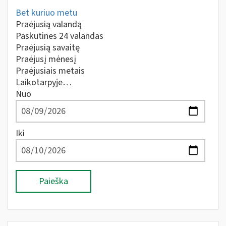
Bet kuriuo metu
Praėjusią valandą
Paskutines 24 valandas
Praėjusią savaitę
Praėjusį mėnesį
Praėjusiais metais
Laikotarpyje…
Nuo
Iki
Paieška