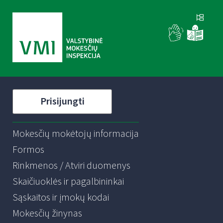
Prisijungti
Mokesčių mokėtojų informacija
Formos
Rinkmenos / Atviri duomenys
Skaičiuoklės ir pagalbininkai
Sąskaitos ir įmokų kodai
Mokesčių žinynas