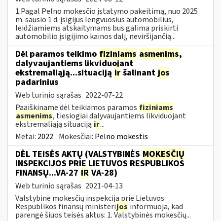
1.Pagal Pelno mokesčio įstatymo pakeitimą, nuo 2025
m. sausio 1 d. įsigijus lengvuosius automobilius,
leidžiamiems atskaitymams bus galima priskirti
automobilio įsigijimo kainos dalį, neviršijančią...
Dėl paramos teikimo
fiziniams
asmenims
,
dalyvaujantiems likviduojant
ekstremaliąją...situaciją
ir
šalinant
jos
padarinius
Web turinio sąrašas
2022-07-22
Paaiškiname dėl teikiamos paramos
fiziniams
asmenims
, tiesiogiai dalyvaujantiems likviduojant
ekstremaliąją situaciją
ir
...
Metai:
2022
Mokesčiai:
Pelno mokestis
DĖL TEISĖS AKTŲ (VALSTYBINĖS
MOKESČIŲ
INSPEKCIJOS PRIE LIETUVOS RESPUBLIKOS
FINANSŲ...VA-27
IR
VA-28)
Web turinio sąrašas
2021-04-13
Valstybinė mokesčių inspekcija prie Lietuvos
Respublikos finansų ministeri
jos
informuoja, kad
parengė šiuos teisės aktus: 1. Valstybinės mokesčių...