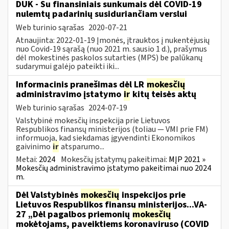
DUK - Su finansiniais sunkumais dėl COVID-19
nulemtų padarinių susiduriančiam verslui
Web turinio sąrašas
2020-07-21
Atnaujinta: 2022-01-19 Įmonės, įtrauktos į nukentėjusių
nuo Covid-19 sąrašą (nuo 2021 m. sausio 1 d.), prašymus
dėl mokestinės paskolos sutarties (MPS) be palūkanų
sudarymui galėjo pateikti iki...
Informacinis pranešimas dėl LR
mokesčių
administravimo įstatymo
ir
kitų teisės aktų
Web turinio sąrašas
2024-07-19
Valstybinė mokesčių inspekcija prie Lietuvos
Respublikos finansų ministerijos (toliau — VMI prie FM)
informuoja, kad siekdamas įgyvendinti Ekonomikos
gaivinimo
ir
atsparumo...
Metai:
2024
Mokesčių įstatymų pakeitimai:
MĮP 2021 »
Mokesčių administravimo įstatymo pakeitimai nuo 2024
m.
Dėl Valstybinės
mokesčių
inspekcijos prie
Lietuvos Respublikos finansų ministerijos...VA-
27 „Dėl pagalbos priemonių
mokesčių
mokėtojams, paveiktiems koronaviruso (COVID