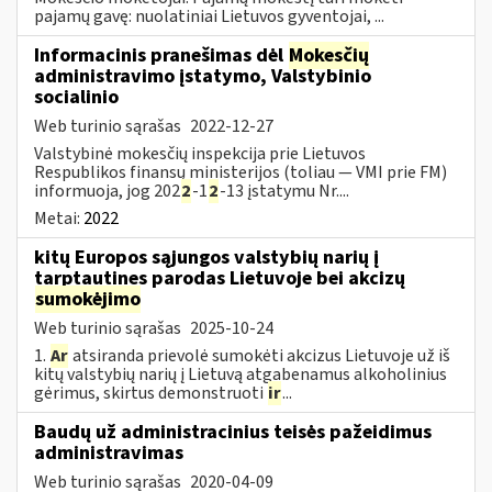
pajamų gavę: nuolatiniai Lietuvos gyventojai, ...
Informacinis pranešimas dėl
Mokesčių
administravimo įstatymo, Valstybinio
socialinio
Web turinio sąrašas
2022-12-27
Valstybinė mokesčių inspekcija prie Lietuvos
Respublikos finansų ministerijos (toliau — VMI prie FM)
informuoja, jog 202
2
-1
2
-13 įstatymu Nr....
Metai:
2022
kitų Europos sąjungos valstybių narių į
tarptautines parodas Lietuvoje bei akcizų
sumokėjimo
Web turinio sąrašas
2025-10-24
1.
Ar
atsiranda prievolė sumokėti akcizus Lietuvoje už iš
kitų valstybių narių į Lietuvą atgabenamus alkoholinius
gėrimus, skirtus demonstruoti
ir
...
Baudų už administracinius teisės pažeidimus
administravimas
Web turinio sąrašas
2020-04-09