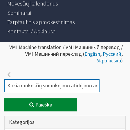
Mokesčių kalendorius
Seminarai
Tarptautinis apmokestinimas
Kontaktai / Apklausa
VMI Machine translation / VMI Машинный перевод /
VMI Машинний переклад (
English
,
Русский
,
Українська
)
Paieška
Kategorijos