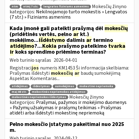
Mokesčių žinyno
ntm
ntmį 7 str.
lengvatos fiziniams asmenims
kategorijos:
Nekilnojamojo turto mokestis » Lengvatos
(7 str.) » Fiziniams asmenims
Kada įmonė gali pateikti prašymą dėl
mokesčių
(pridėtinės vertės, pelno
ar
kt.)
mokėjimo...
išdėstymo
dalimis
ar
termino
atidėjimo
?...
Kokia
prašymo pateikimo
tvarka
ir
koks sprendimo priėmimo terminas?
Web turinio sąrašas
2026-04-01
Registraci
jos
numeris KM1453 Ši informacija skelbiama:
Prašymas išdėstyti
mokesčių
ar
baudų sumokėjimą
Aspektas Komentaras...
atidėjimas
išdėstymas
sumokėjimas
mokestinė nepriemoka
maį 88 str.
mokestinės nepriemokos atidėjimas
Mokesčių žinyno
mokestinės nepriemokos išdėstymas
kategorijos:
Prašymai, pažymos ir mokėjimo duomenys
» Pažymų užsakymas ir prašymų teikimas » Prašymas
atidėti arba išdėstyti mokestinę nepriemoką
Pelno mokesčio įstatymo pakeitimai nuo 2025
m.
Web turinio sąrašas
2024-08-12