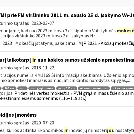
VMI prie FM viršininko 2011 m. sausio 25 d. įsakymo VA-
urinio sąrašas
2023-03-07
muojame, kad nuo 2023 m. kovo 3 d. įsigaliojo Valstybinės
mokesč
terijos viršininko 2023 m. kovo 2 d. įsakymas Nr....
:
2023
Mokesčių įstatymų pakeitimai:
MĮP 2021 » Akcizų mokesčių
urį laikotarpį
ir
nuo kokios sumos užsienio apmokestin
urinio sąrašas
2018-11-22
tracijos numeris KM1169 Ši informacija skelbiama: Užsienio ap
nio apmokestinamasis asmuo, atitinkantis nurodytas sąlygas,...
400 eur
pvm
pvm grąžinimas
pvmį 119 str
užsienio asmenims
užsienio apmo
orijos:
Pridėtinės vertės mokestis » PVM grąžinimas užsienio asmen
kestinamiesiems asmenims (116–119 str.)
idijos įmonėms
urinio sąrašas
2020-07-20
s, kurios atitinka Ekonomikos
ir
inovacijų ministeri
jos
nustatyt