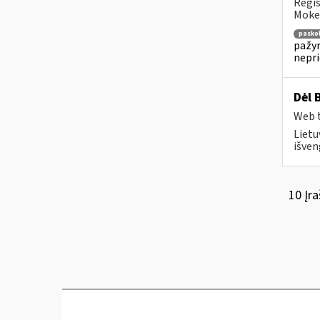
Regis
Mokes
pasko
pažym
nepr
Dėl 
Web t
Lietu
išven
10 Įra