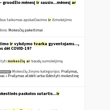
 – gruodžio mėnesį
ir
sausio...mėnesį
ar
 bus taikomas apskaičiavimo
ir
išmokėjimo
inis:
Mokesčių pakeitimai
itimo
ir
vykdymo
tvarka
gyventojams...,
os dėl COVID-19?
styti
mokesčių
ar
baudų sumokėjimą
Mokesčių žinyno kategorijos:
Prašymai,
situacija
s » Prašymas atidėti arba išdėstyti mokestinę
estinės paskolos sutartis...
ir