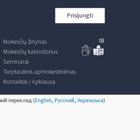
Prisijungti
Mokesčių žinynas
Mokesčių kalendorius
Seminarai
Tarptautinis apmokestinimas
Kontaktai / Apklausa
ний переклад (
English
,
Русский
,
Українська
)