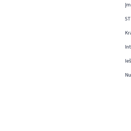
Įm
ST
Kr
In
Ie
Nu