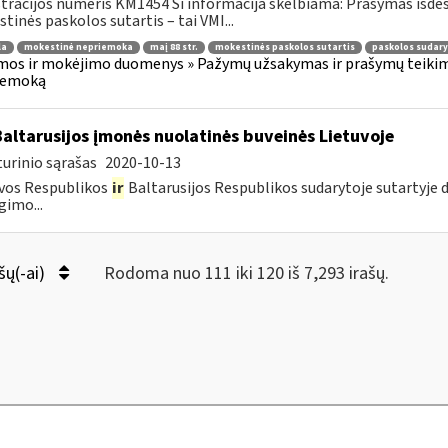
tracijos numeris KM1454 Ši informacija skelbiama: Prašymas išdė
tinės paskolos sutartis – tai VMI...
la
mokestinė nepriemoka
maį 88 str.
mokestinės paskolos sutartis
paskolos sudar
os ir mokėjimo duomenys » Pažymų užsakymas ir prašymų teikima
iemoką
Baltarusijos įmonės nuolatinės buveinės Lietuvoje
urinio sąrašas
2020-10-13
vos Respublikos
ir
Baltarusijos Respublikos sudarytoje sutartyje
gimo...
šų(-ai)
Rodoma nuo 111 iki 120 iš 7,293 irašų.