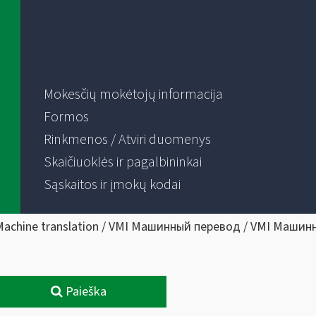
Mokesčių mokėtojų informacija
Formos
Rinkmenos / Atviri duomenys
Skaičiuoklės ir pagalbininkai
Sąskaitos ir įmokų kodai
Machine translation / VMI Машинный перевод / VMI Машин
Paieška