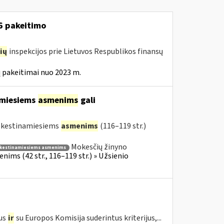
16 pakeitimo
ių
inspekcijos prie Lietuvos Respublikos finansų
 pakeitimai nuo 2023 m.
amiesiems
asmenims
gali
mokestinamiesiems
asmenims
(116–119 str.)
Mokesčių žinyno
kestinamiesiems asmenims
ims (42 str., 116–119 str.) » Užsienio
us
ir
su Europos Komisija suderintus kriterijus,...