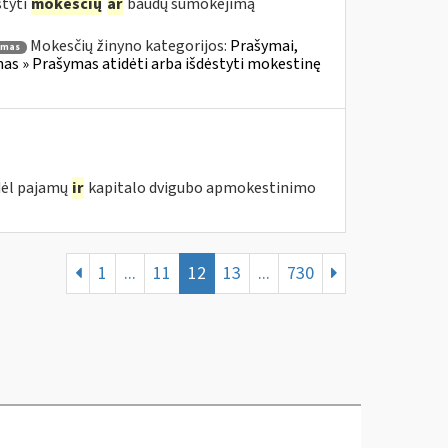
styti
mokesčių
ar
baudų sumokėjimą
Mokesčių žinyno kategorijos:
Prašymai,
ymas
s » Prašymas atidėti arba išdėstyti mokestinę
 dėl pajamų
ir
kapitalo dvigubo apmokestinimo
1
...
11
12
13
...
730