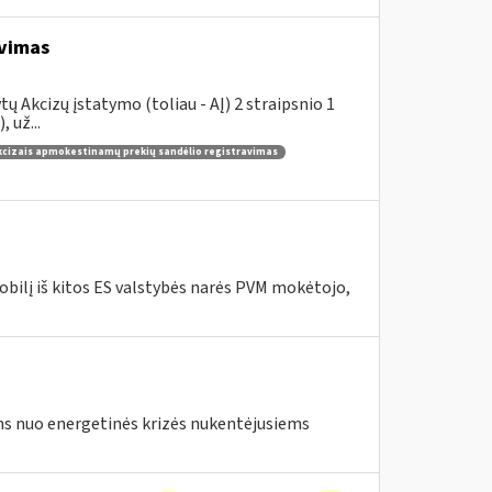
avimas
 Akcizų įstatymo (toliau - AĮ) 2 straipsnio 1
 už...
kcizais apmokestinamų prekių sandėlio registravimas
bilį iš kitos ES valstybės narės PVM mokėtojo,
s nuo energetinės krizės nukentėjusiems