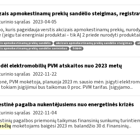
zais apmokestinamų prekių sandėlio steigimas, registr
urinio sąrašas
2023-04-05
, kuris pageidauja verstis akcizais apmokestinamų prekių, nurodytų
e (jeigu tai energiniai produktai – tik AĮ 2 priede nurodyti produktai),
is apmokestinamų prekių sandėlis
akcizais apmokestinamų prekių sandėlio steigimas
a
is apmokestinamų prekių sandėlio savininkas
fr0644
dėl elektromobilių PVM atskaitos nuo 2023 metų
urinio sąrašas
2022-11-22
onė, PVM mokėtoja, planuoja 2023 m. sausio mėn. įsigyti elektromo
 tokiam įsigijimui bus taikomas 0 proc. PVM tarifas. Įsigyjamo...
stinė pagalba nukentėjusiems nuo energetinės krizės
urinio sąrašas
2022-11-04
tinių pagalbos priemonių taikymas finansinių sunkumų turintiem
sčių
mokėtojams baigėsi 2023 m. balandžio 30 d. Finansinių...