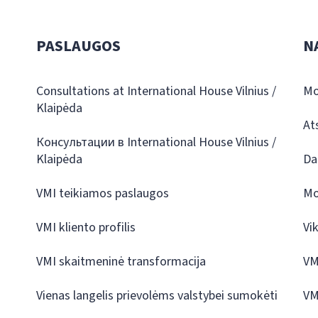
PASLAUGOS
N
Consultations at International House Vilnius /
Mo
Klaipėda
At
Консультации в International House Vilnius /
Klaipėda
Da
VMI teikiamos paslaugos
Mo
VMI kliento profilis
Vi
VMI skaitmeninė transformacija
VM
Vienas langelis prievolėms valstybei sumokėti
VM