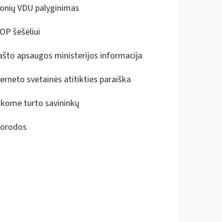
onių VDU palyginimas
OP šešėliui
ašto apsaugos ministerijos informacija
terneto svetainės atitikties paraiška
škome turto savininkų
orodos