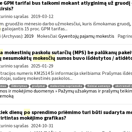
e GPM tarifai bus taikomi mokant atlyginimą už gruodį
kirsis?
urinio sąrašas
2019-03-12
m. gruodžio mėnesio darbo užmokesčiui, kuris išmokamas gruodį,
u
galiojantis 15 proc. GPM tarifas...
 (Archyvas):
2019
Mokesčiai:
Gyventojų pajamų mokestis
Pagrind
ia
mokestinių paskolų sutarčių (MPS) be palūkanų pake
ų nesumokėtų
mokesčių
sumos buvo išdėstytos / atidėt
urinio sąrašas
2025-01-29
tracijos numeris KM2514 Ši informacija skelbiama: Prašymas išdė
tojai, sudarę mokestinės paskolos...
jimas
išdėstymas
prašymai
mokestinė nepriemoka
fiziniai asmenys
ekstremali 
os ir mokėjimo duomenys » Pažymų užsakymas ir prašymų teikima
iemoką
kiek dienų
po
sprendimo priėmimo turi būti sudaryta mok
irtintas mokėjimo grafikas?
urinio sąrašas
2024-10-31