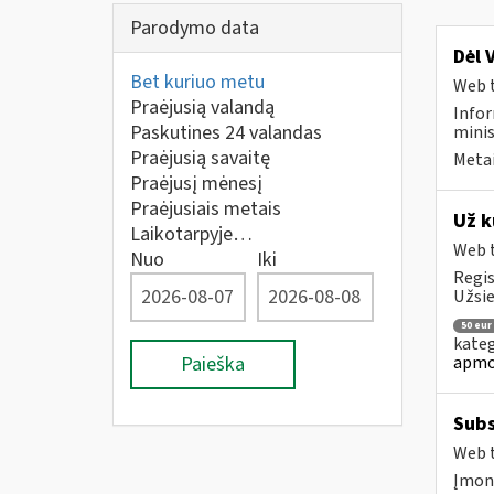
Parodymo data
Dėl 
Bet kuriuo metu
Web t
Praėjusią valandą
Infor
Paskutines 24 valandas
minis
Praėjusią savaitę
Metai
Praėjusį mėnesį
Praėjusiais metais
Už k
Laikotarpyje…
Web t
Nuo
Iki
Regis
Užsie
50 eur
kateg
apmo
Paieška
Subs
Web t
Įmonė