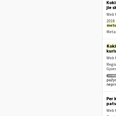
Koki
jie s
Web t
2018 
met
Metai
Kok
kuri
Web t
Regis
Gyven
atidė
pažym
nepr
Per 
patv
Web t