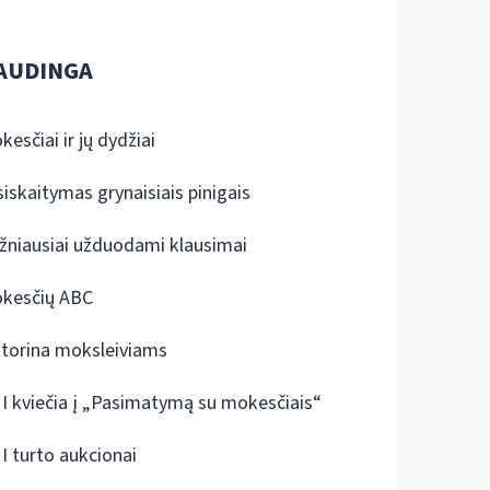
AUDINGA
kesčiai ir jų dydžiai
siskaitymas grynaisiais pinigais
žniausiai užduodami klausimai
kesčių ABC
ktorina moksleiviams
I kviečia į „Pasimatymą su mokesčiais“
I turto aukcionai