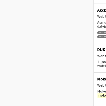
Akci
Web t
Asmuo
dalyj
akciza
akciza
DUK 
Web t
1. Įm
todėl
Moke
Web t
Mokes
moke