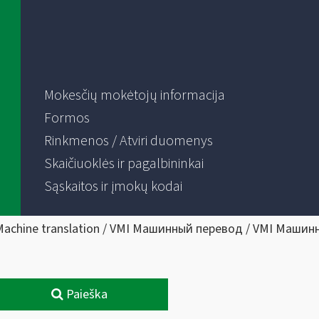
Mokesčių mokėtojų informacija
Formos
Rinkmenos / Atviri duomenys
Skaičiuoklės ir pagalbininkai
Sąskaitos ir įmokų kodai
Machine translation / VMI Машинный перевод / VMI Машин
Paieška