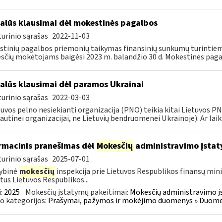
alūs klausimai dėl mokestinės pagalbos
urinio sąrašas
2022-11-03
tinių pagalbos priemonių taikymas finansinių sunkumų turintiem
čių mokėtojams baigėsi 2023 m. balandžio 30 d. Mokestinės paga
alūs klausimai dėl paramos Ukrainai
urinio sąrašas
2022-03-03
tuvos pelno nesiekianti organizacija (PNO) teikia kitai Lietuvos 
autinei organizacijai, ne Lietuvių bendruomenei Ukrainoje). Ar laiky
rmacinis pranešimas dėl
Mokesčių
administravimo įstat
urinio sąrašas
2025-07-01
ybinė
mokesčių
inspekcija prie Lietuvos Respublikos finansų mini
tus Lietuvos Respublikos...
:
2025
Mokesčių įstatymų pakeitimai:
Mokesčių administravimo į
o kategorijos:
Prašymai, pažymos ir mokėjimo duomenys » Duomenų