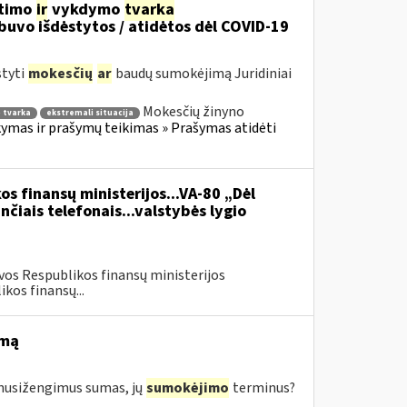
itimo
ir
vykdymo
tvarka
uvo išdėstytos / atidėtos dėl COVID-19
styti
mokesčių
ar
baudų sumokėjimą Juridiniai
Mokesčių žinyno
 tvarka
ekstremali situacija
mas ir prašymų teikimas » Prašymas atidėti
os finansų ministerijos...VA-80 „Dėl
čiais telefonais...valstybės lygio
vos Respublikos finansų ministerijos
kos finansų...
imą
s nusižengimus sumas, jų
sumokėjimo
terminus?