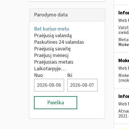
Info
Parodymo data
Web t
Valst
Bet kuriuo metu
siekd
Praėjusią valandą
Metai
Paskutines 24 valandas
Mokes
Praėjusią savaitę
Praėjusį mėnesį
Moke
Praėjusiais metais
Laikotarpyje…
Web t
Nuo
Iki
Mokes
(moke
Info
Paieška
Web t
Atnau
2021 