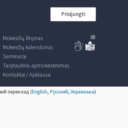
Prisijungti
Mokesčių žinynas
Mokesčių kalendorius
Seminarai
Tarptautinis apmokestinimas
Kontaktai / Apklausa
ний переклад (
English
,
Русский
,
Українська
)