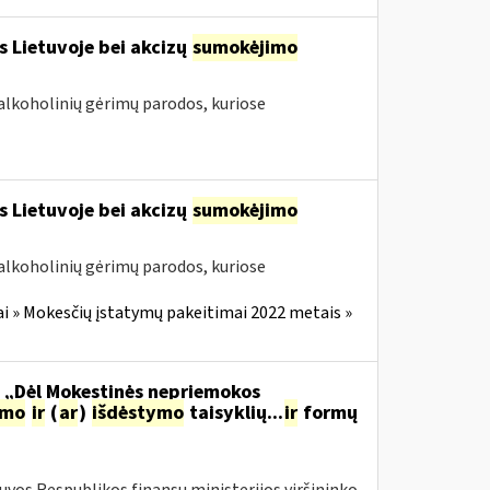
s Lietuvoje bei akcizų
sumokėjimo
alkoholinių gėrimų parodos, kuriose
s Lietuvoje bei akcizų
sumokėjimo
alkoholinių gėrimų parodos, kuriose
i » Mokesčių įstatymų pakeitimai 2022 metais »
o „Dėl Mokestinės nepriemokos
imo
ir
(
ar
)
išdėstymo
taisyklių...
ir
formų