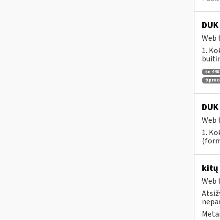
DUK 
Web t
1. Ko
buiti
kn 440
9 pro
DUK 
Web t
1. Ko
(form
kitų
Web t
Atsiž
nepa
Metai