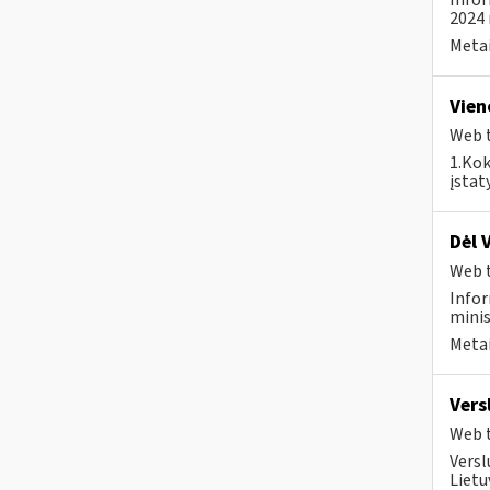
Infor
2024 
Metai
Vien
Web t
1.Kok
įstat
Dėl 
Web t
Infor
minis
Metai
Vers
Web t
Versl
Lietu