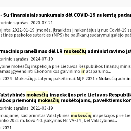
- Su finansiniais sunkumais dėl COVID-19 nulemtų padar
urinio sąrašas
2020-07-21
jinta: 2022-01-19 Įmonės, įtrauktos į nukentėjusių nuo Covid-19 są
tinės paskolos sutarties (MPS) be palūkanų sudarymui galėjo pateik
rmacinis pranešimas dėl LR
mokesčių
administravimo į
urinio sąrašas
2024-07-19
ybinė mokesčių inspekcija prie Lietuvos Respublikos finansų minist
amas įgyvendinti Ekonomikos gaivinimo
ir
atsparumo...
:
2024
Mokesčių įstatymų pakeitimai:
MĮP 2021 » Mokesčių admin
Valstybinės
mokesčių
inspekcijos prie Lietuvos Respublik
lbos priemonių
mokesčių
mokėtojams, paveiktiems kor
urinio sąrašas
2021-03-19
muojame, kad priimtas Valstybinės
mokesčių
inspekcijos prie Li
ninko 2021 m. kovo 4 d. įsakymas Nr. VA-14 „Dėl Valstybinės...
:
2021