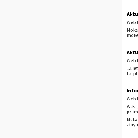
Aktu
Web t
Mokes
mokes
Aktu
Web t
1.Lie
tarpt
Info
Web t
Valst
priim
Metai
žinyn