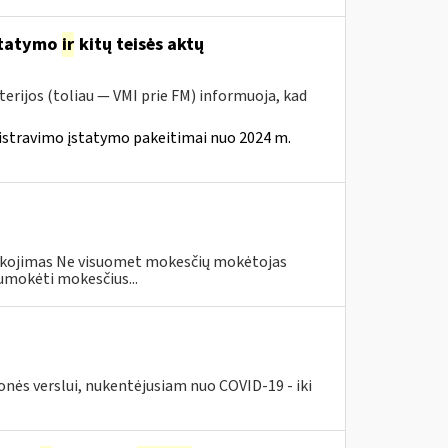
statymo
ir
kitų teisės aktų
erijos (toliau — VMI prie FM) informuoja, kad
istravimo įstatymo pakeitimai nuo 2024 m.
eškojimas Ne visuomet mokesčių mokėtojas
umokėti mokesčius...
nės verslui, nukentėjusiam nuo COVID-19 - iki