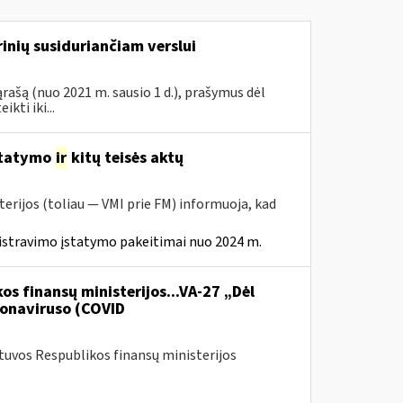
inių susiduriančiam verslui
rašą (nuo 2021 m. sausio 1 d.), prašymus dėl
ti iki...
statymo
ir
kitų teisės aktų
erijos (toliau — VMI prie FM) informuoja, kad
istravimo įstatymo pakeitimai nuo 2024 m.
os finansų ministerijos...VA-27 „Dėl
onaviruso (COVID
etuvos Respublikos finansų ministerijos