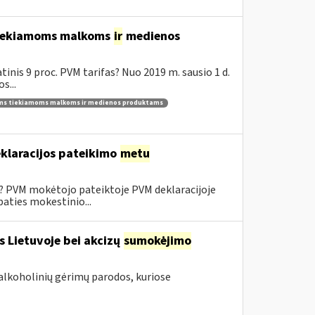
 tiekiamoms malkoms
ir
medienos
inis 9 proc. PVM tarifas? Nuo 2019 m. sausio 1 d.
s...
ams tiekiamoms malkoms ir medienos produktams
klaracijos pateikimo
metu
0? PVM mokėtojo pateiktoje PVM deklaracijoje
aties mokestinio...
s Lietuvoje bei akcizų
sumokėjimo
alkoholinių gėrimų parodos, kuriose