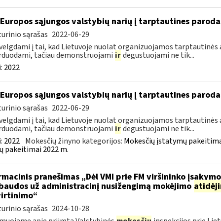
 Europos sąjungos valstybių narių į tarptautines paroda
urinio sąrašas
2022-06-29
velgdami į tai, kad Lietuvoje nuolat organizuojamos tarptautinės 
rduodami, tačiau demonstruojami
ir
degustuojami ne tik...
:
2022
 Europos sąjungos valstybių narių į tarptautines paroda
urinio sąrašas
2022-06-29
velgdami į tai, kad Lietuvoje nuolat organizuojamos tarptautinės 
rduodami, tačiau demonstruojami
ir
degustuojami ne tik...
:
2022
Mokesčių žinyno kategorijos:
Mokesčių įstatymų pakeitima
ų pakeitimai 2022 m.
rmacinis pranešimas „Dėl VMI prie FM viršininko įsakym
.baudos už administracinį nusižengimą mokėjimo
atidėj
irtinimo“
urinio sąrašas
2024-10-28