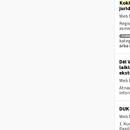
Kok
juri
Web t
Regis
asmen
atidė
kateg
arba 
Dėl 
laik
ekst
Web t
Atnau
infor
DUK 
Web t
1. Ku
Paaiš