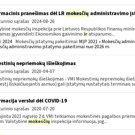
rmacinis pranešimas dėl LR
mokesčių
administravimo į
urinio sąrašas
2024-08-26
ybinė mokesčių inspekcija prie Lietuvos Respublikos finansų minist
amas įgyvendinti Ekonomikos gaivinimo
ir
atsparumo...
:
2024
Mokesčių įstatymų pakeitimai:
MĮP 2021 » Mokesčių admin
čių administravimo įstatymo pakeitimai nuo 2026 m.
stinių nepriemokų išieškojimas
urinio sąrašas
2020-04-07
tinių nepriemokų išieškojimas - VMI Mokestinių nepriemokų iši
stį išskaičiuojantis asmuo) gali įstatymų nustatytais terminais s
rmacija verslui dėl COVID-19
urinio sąrašas
2020-07-20
jinta 2021 rugsėjo 2 d. VMI teikiamos mokestinės pagalbos priemo
m. Valstybinė
mokesčių
inspekcija informuoja, jog...