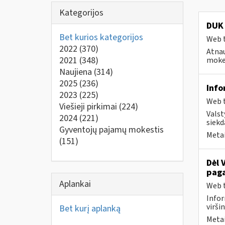
Kategorijos
DUK 
Bet kurios kategorijos
Web t
2022
(370)
Atnau
2021
(348)
mokes
Naujiena
(314)
2025
(236)
Info
2023
(225)
Web t
Viešieji pirkimai
(224)
Valst
2024
(221)
siekd
Gyventojų pajamų mokestis
Metai
(151)
Dėl 
paga
Aplankai
Web t
Infor
virši
Bet kurį aplanką
Metai