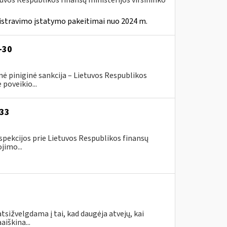
tuvos Respublikos finansų ministerijos viršininko
istravimo įstatymo pakeitimai nuo 2024 m.
-30
ė piniginė sankcija – Lietuvos Respublikos
poveikio...
-33
spekcijos prie Lietuvos Respublikos finansų
jimo...
tsižvelgdama į tai, kad daugėja atvejų, kai
aiškina...