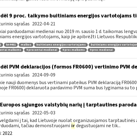
dėl 9 proc. taikymo buitiniams energijos vartotojams
urinio sąrašas
2022-04-21
kiai parduodamai medienai nuo 2019 m. sausio 1 d. taikomas lengvat
niams energijos vartotojams, kaip jie apibrėžti Lietuvos Respubliko
1
kn4401
malkos
buitiniams energijos vartotojams
buitiniams energijos vartotoj
centai malkoms
9 procentai medienai
9 proc malkoms
9 proc medienai
dėl PVM deklaracijos (formos FR0600) vertinimo PVM de
urinio sąrašas
2024-09-09
kie nauji duomenys bus vertinami pateikus PVM deklaraciją FR060
oje FR0600) deklaruota pardavimo PVM suma bus lyginama su to p
 Europos sąjungos valstybių narių į tarptautines paroda
urinio sąrašas
2022-05-03
velgdami į tai, kad Lietuvoje nuolat organizuojamos tarptautinės 
rduodami, tačiau demonstruojami
ir
degustuojami ne tik...
:
2022