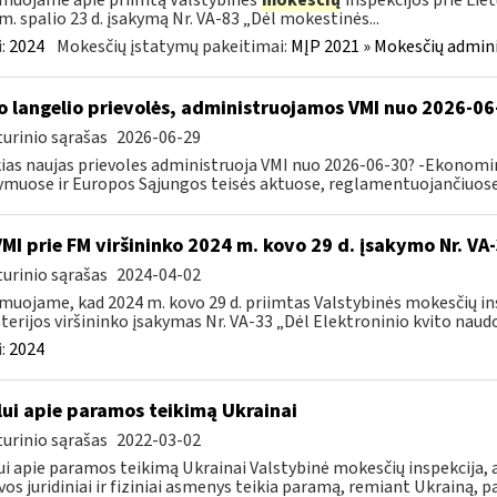
muojame apie priimtą Valstybinės
mokesčių
inspekcijos prie Lie
m. spalio 23 d. įsakymą Nr. VA-83 „Dėl mokestinės...
:
2024
Mokesčių įstatymų pakeitimai:
MĮP 2021 » Mokesčių admin
o langelio prievolės, administruojamos VMI nuo 2026-06
urinio sąrašas
2026-06-29
ias naujas prievoles administruoja VMI nuo 2026-06-30? -Ekonomin
ymuose ir Europos Sąjungos teisės aktuose, reglamentuojančiuose 
VMI prie FM viršininko 2024 m. kovo 29 d. įsakymo Nr. VA
urinio sąrašas
2024-04-02
muojame, kad 2024 m. kovo 29 d. priimtas Valstybinės mokesčių in
terijos viršininko įsakymas Nr. VA-33 „Dėl Elektroninio kvito naudo
:
2024
lui apie paramos teikimą Ukrainai
urinio sąrašas
2022-03-02
ui apie paramos teikimą Ukrainai Valstybinė mokesčių inspekcija, a
vos juridiniai ir fiziniai asmenys teikia paramą, remiant Ukrainą, pa