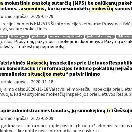
ia
mokestinių paskolų sutarčių (MPS) be palūkanų pake
diniams...
asmenims
, kurių nesumokėtų
mokesčių
sumos b
urinio sąrašas
2025-01-29
tracijos numeris KM2513 Ši informacija skelbiama: Prašymas išdė
ys, sudarę mokestinės...
jimas
išdėstymas
prašymai
mokestinė nepriemoka
juridiniai asmenys
išdėstymo
orijos:
Prašymai, pažymos ir mokėjimo duomenys » Pažymų užsaky
išdėstyti mokestinę nepriemoką
Valstybinės
Mokesčių
Inspekcijos prie Lietuvos Respublik
ino konsultacijų
ir
informacijos teikimo pokalbių neįrašan
remaliosios
situacijos
metu
“ patvirtinimo
urinio sąrašas
2020-11-18
jinimo data: 2020-11-18 Valstybinė mokesčių inspekcija prie Lietu
muoja, kad Valstybinės mokesčių inspekcijos prie Lietuvos Respubli
apie administracines baudas, jų sumokėjimą
ir
išieškoj
urinio sąrašas
2022-03-09
r galima rasti informaciją apie paskirtų baudų už administraciniu
kinimus, kur galite rasti informaciją apie paskirtų...