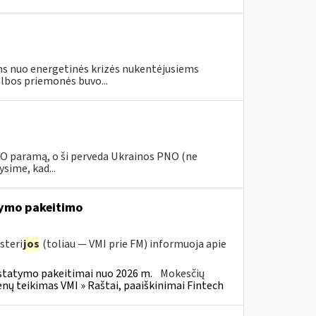
s nuo energetinės krizės nukentėjusiems
lbos priemonės buvo...
PNO paramą, o ši perveda Ukrainos PNO (ne
sime, kad...
ymo pakeitimo
steri
jos
(toliau — VMI prie FM) informuoja apie
statymo pakeitimai nuo 2026 m.
Mokesčių
 teikimas VMI » Raštai, paaiškinimai Fintech