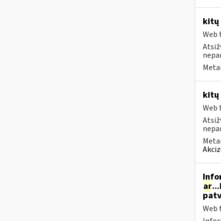
kitų
Web t
Atsiž
nepa
Metai
kitų
Web t
Atsiž
nepa
Metai
Akciz
Info
ar
..
patv
Web t