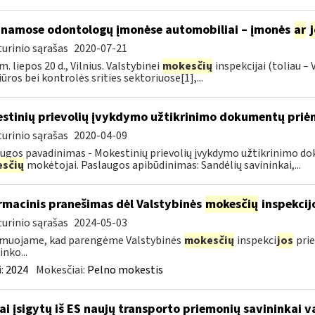
inamose odontologų įmonėse automobiliai – įmonės
ar
urinio sąrašas
2020-07-21
m. liepos 20 d., Vilnius. Valstybinei
mokesčių
inspekcijai (toliau –
iūros bei kontrolės srities sektoriuose[1],...
stinių prievolių įvykdymo užtikrinimo dokumentų pri
urinio sąrašas
2020-04-09
ugos pavadinimas - Mokestinių prievolių įvykdymo užtikrinimo do
sčių
mokėtojai. Paslaugos apibūdinimas: Sandėlių savininkai,...
rmacinis pranešimas dėl Valstybinės
mokesčių
inspekcij
urinio sąrašas
2024-05-03
rmuojame, kad parengėme Valstybinės
mokesčių
inspekci
jos
prie
inko...
:
2024
Mokesčiai:
Pelno mokestis
ai įsigytų iš ES naujų transporto priemonių savininkai 