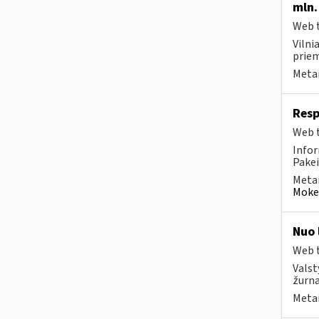
mln.
Web t
Vilni
priem
Metai
Resp
Web t
Infor
Pakei
Metai
Mokes
Nuo 
Web t
Valst
žurna
Metai