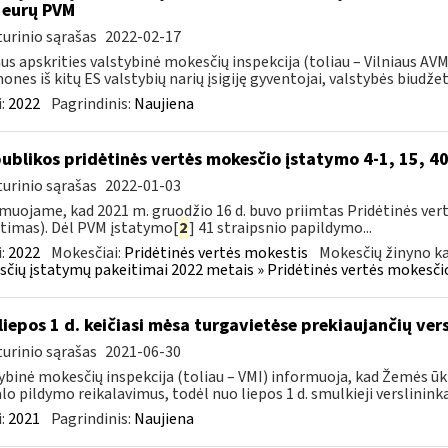
 eurų PVM
urinio sąrašas
2022-02-17
aus apskrities valstybinė mokesčių inspekcija (toliau – Vilniaus A
ones iš kitų ES valstybių narių įsigiję gyventojai, valstybės biudžetą
:
2022
Pagrindinis:
Naujiena
ublikos pridėtinės vertės mokesčio įstatymo 4-1, 15, 40
urinio sąrašas
2022-01-03
muojame, kad 2021 m. gruodžio 16 d. buvo priimtas Pridėtinės ver
timas). Dėl PVM įstatymo[
2
] 41 straipsnio papildymo...
:
2022
Mokesčiai:
Pridėtinės vertės mokestis
Mokesčių žinyno ka
čių įstatymų pakeitimai 2022 metais » Pridėtinės vertės mokesči
liepos 1 d. keičiasi mėsa turgavietėse prekiaujančių ver
urinio sąrašas
2021-06-30
ybinė mokesčių inspekcija (toliau – VMI) informuoja, kad Žemės ūk
lo pildymo reikalavimus, todėl nuo liepos 1 d. smulkieji verslininka
:
2021
Pagrindinis:
Naujiena