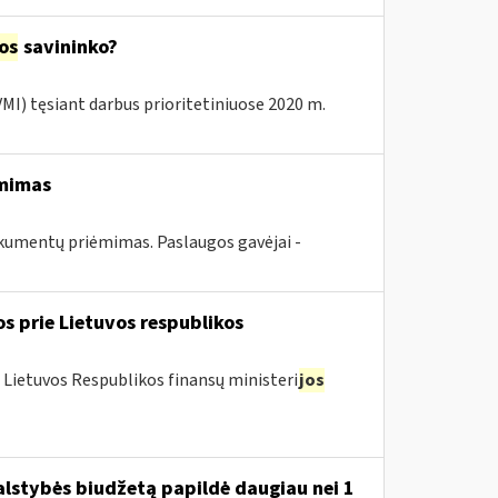
jos
savininko?
 VMI) tęsiant darbus prioritetiniuose 2020 m.
ėmimas
kumentų priėmimas. Paslaugos gavėjai -
os prie Lietuvos respublikos
 Lietuvos Respublikos finansų ministeri
jos
valstybės biudžetą papildė daugiau nei 1