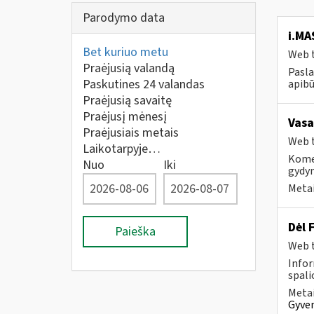
Parodymo data
i.MA
Bet kuriuo metu
Web t
Praėjusią valandą
Pasla
Paskutines 24 valandas
apibū
Praėjusią savaitę
Praėjusį mėnesį
Vasa
Praėjusiais metais
Web t
Laikotarpyje…
Komer
Nuo
Iki
gydy
Metai
Dėl 
Paieška
Web t
Infor
spalio
Metai
Gyven