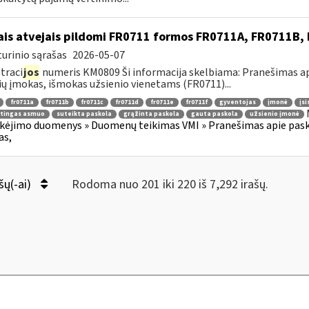
ais atvejais pildomi FR0711 formos FR0711A, FR0711B
urinio sąrašas
2026-05-07
traci
jos
numeris KM0809 Ši informacija skelbiama: Pranešimas api
ių įmokas, išmokas užsienio vienetams (FR0711)...
fr0711a
fr0711b
fr0711c
fr0711d
fr0711e
fr0711f
gyventojas
įmonė
įsi
itingas asmuo
suteikta paskola
grąžinta paskola
gauta paskola
užsienio įmonė
kėjimo duomenys » Duomenų teikimas VMI » Pranešimas apie paskol
as,
šų(-ai)
Rodoma nuo 201 iki 220 iš 7,292 irašų.