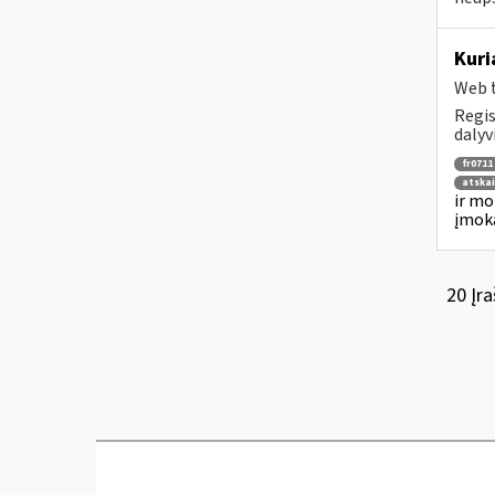
Kuri
Web t
Regis
dalyv
fr0711
atska
ir mo
įmok
20 Įra