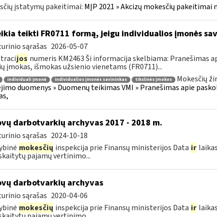
čių įstatymų pakeitimai:
MĮP 2021 » Akcizų mokesčių pakeitimai 
ikia teikti FR0711 formą, jeigu individualios įmonės sa
urinio sąrašas
2026-05-07
traci
jos
numeris KM2463 Ši informacija skelbiama: Pranešimas api
ių įmokas, išmokas užsienio vienetams (FR0711)...
Mokesčių ži
individuali įmonė
individualios įmonės savininkas
tikslinės įmokos
imo duomenys » Duomenų teikimas VMI » Pranešimas apie paskolas
as,
vų darbotvarkių archyvas 2017 - 2018 m.
urinio sąrašas
2024-10-18
ybinė
mokesčių
inspekcija prie Finansų ministerijos Data
ir
laika
kaitytų pajamų vertinimo...
vų darbotvarkių archyvas
urinio sąrašas
2020-04-06
ybinė
mokesčių
inspekcija prie Finansų ministerijos Data
ir
laika
kaitytų pajamų vertinimo...