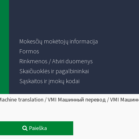
Mokesčių mokėtojų informacija
Formos
Rinkmenos / Atviri duomenys
Skaičiuoklės ir pagalbininkai
Sąskaitos ir įmokų kodai
Machine translation / VMI Машинный перевод / VMI Машин
Paieška