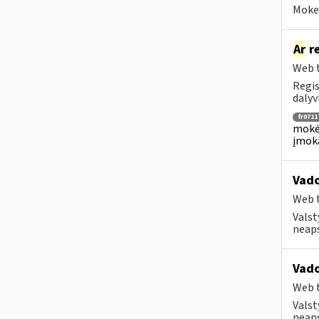
Mokes
Ar
re
Web t
Regis
dalyv
fr0711
mokėj
įmok
Vado
Web t
Valst
neaps
Vado
Web t
Valst
neaps