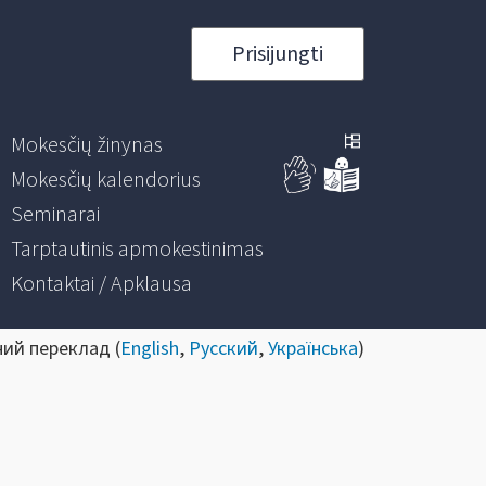
Prisijungti
Mokesčių žinynas
Mokesčių kalendorius
Seminarai
Tarptautinis apmokestinimas
Kontaktai / Apklausa
ний переклад (
English
,
Русский
,
Українська
)