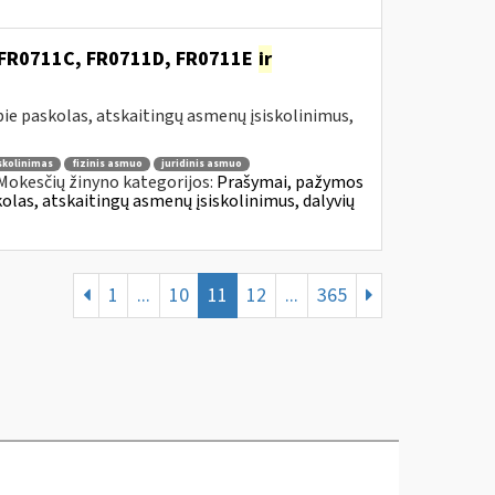
, FR0711C, FR0711D, FR0711E
ir
e paskolas, atskaitingų asmenų įsiskolinimus,
skolinimas
fizinis asmuo
juridinis asmuo
Mokesčių žinyno kategorijos:
Prašymai, pažymos
as, atskaitingų asmenų įsiskolinimus, dalyvių
1
...
10
11
12
...
365