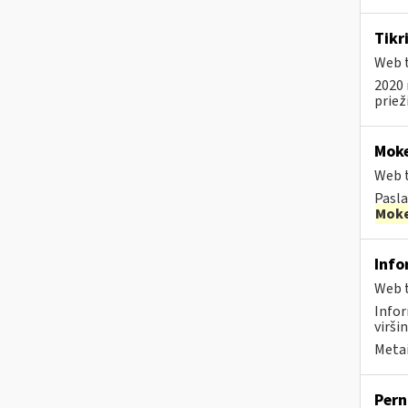
Tikr
Web t
2020 
priež
Moke
Web t
Pasla
Moke
Info
Web t
Info
viršin
Metai
Pern