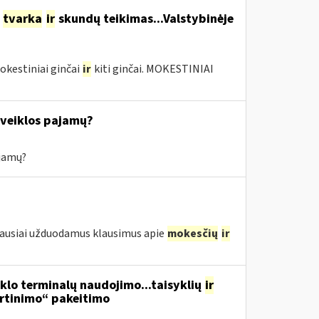
o
tvarka
ir
skundų teikimas...Valstybinėje
okestiniai ginčai
ir
kiti ginčai. MOKESTINIAI
s veiklos pajamų?
ajamų?
iausiai užduodamus klausimus apie
mokesčių
ir
nklo terminalų naudojimo...taisyklių
ir
irtinimo“ pakeitimo