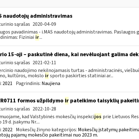
S naudotojų administravimas
urinio sąrašas
2020-04-09
ugos pavadinimas - i.MAS naudotojų administravimas. Paslaugos gav
dinimas: Fiziniai
ir
...
rio 15-oji – paskutinė diena, kai nevėluojant galima dek
urinio sąrašas
2021-02-11
cinio naudojimo nekilnojamasis turtas - administracinės, viešbuč
mo, kultūros, mokslo
ir
sporto paskirties statiniai ar...
:
2021
Pagrindinis:
Naujiena
FR0711 formos užpildymo
ir
pateikimo taisyklių pakeit
urinio sąrašas
2022-10-28
muojame, kad Valstybinės mokesčių inspekci
jos
prie Lietuvos Res
 19 d. įsakymu Nr....
:
2022
Mokesčių žinyno kategorijos:
Mokesčių įstatymų pakeitima
tojų pajamų mokesčio pakeitimai nuo 2023 m.