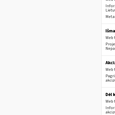
Infor
Lietu
Metai
Išma
Web t
Proje
Nepai
Akci
Web t
Pagri
akciz
Dėl 
Web t
Infor
akci