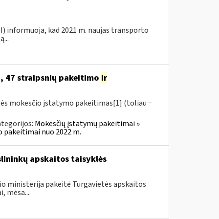
VMI) informuoja, kad 2021 m. naujas transporto
...
, 47 straipsnių pakeitimo
ir
tės mokesčio įstatymo pakeitimas[1] (toliau −
tegorijos:
Mokesčių įstatymų pakeitimai »
o pakeitimai nuo 2022 m.
slininkų apskaitos taisyklės
io ministerija pakeitė Turgavietės apskaitos
i, mėsa...