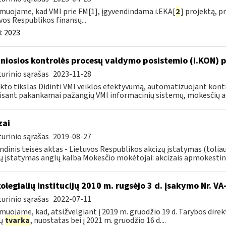
muojame, kad VMI prie FM[1], įgyvendindama i.EKA[
2
] projektą, 
vos Respublikos finansų...
:
2023
niosios kontrolės procesų valdymo posistemio (i.KON) pl
urinio sąrašas
2023-11-28
kto tikslas Didinti VMI veiklos efektyvumą, automatizuojant ko
sant pakankamai pažangių VMI informacinių sistemų, mokesčių ad
zai
urinio sąrašas
2019-08-27
ndinis teisės aktas - Lietuvos Respublikos akcizų įstatymas (tolia
ų įstatymas anglų kalba Mokesčio mokėtojai: akcizais apmokestin
kolegialių institucijų 2010 m. rugsėjo 3 d. įsakymo Nr. 
urinio sąrašas
2022-07-11
muojame, kad, atsižvelgiant į 2019 m. gruodžio 19 d. Tarybos dire
zų
tvarka
, nuostatas bei į 2021 m. gruodžio 16 d....