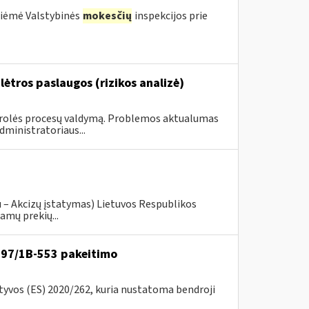
priėmė Valstybinės
mokesčių
inspekcijos prie
ėtros paslaugos (rizikos analizė)
ntrolės procesų valdymą. Problemos aktualumas
ministratoriaus...
u – Akcizų įstatymas) Lietuvos Respublikos
amų prekių...
VA-97/1B-553 pakeitimo
ktyvos (ES) 2020/262, kuria nustatoma bendroji