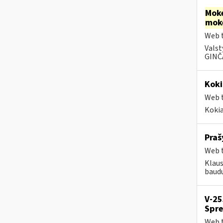
Moke
mok
Web t
Valst
GINČA
Koki
Web t
Kokia
Praš
Web t
Klaus
baudų
V-25
Spre
Web t