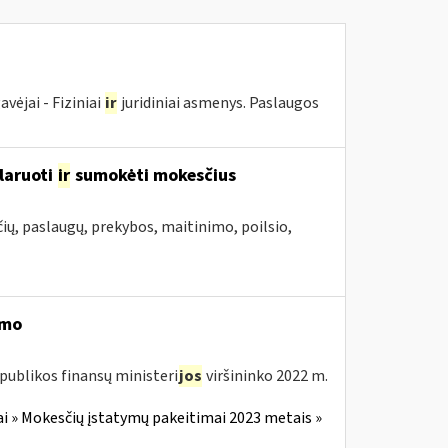
ėjai - Fiziniai
ir
juridiniai asmenys. Paslaugos
laruoti
ir
sumokėti mokesčius
ių, paslaugų, prekybos, maitinimo, poilsio,
imo
publikos finansų ministeri
jos
viršininko 2022 m.
i » Mokesčių įstatymų pakeitimai 2023 metais »