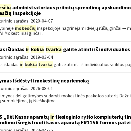
sčių
administratoriaus priimtų sprendimų apskundim
esčių
inspekcijoje
urinio sąrašas
2020-04-07
ybinėje
mokesčių
inspekcijoje nagrinėjami dviejų rūšių ginčai — m
I Mokestiniai ginčai...
as išlaidas
ir
kokia
tvarka
galite atimti iš individualio
urinio sąrašas
2019-03-04
s išlaidas
ir
kokia
tvarka
galite atimti iš individualios veiklos p
ymas išdėstyti mokestinę nepriemoką
urinio sąrašas
2026-08-01
imynas dėl galimybės sudaryti mokestinės paskolos sutartį Dažn
 sumokėjimą, jų išieškojimą...
5 „Dėl Kasos aparatų
ir
tiesioginio ryšio kompiuterių ti
ndimo išregistruoti kasos aparatą FR1156 formos patv
urinio sąrašas
2023-04-25