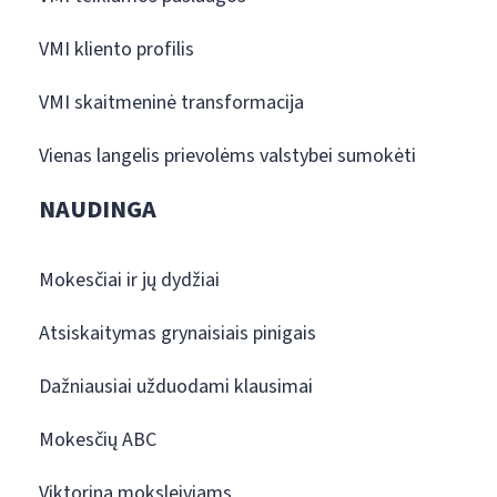
VMI kliento profilis
VMI skaitmeninė transformacija
Vienas langelis prievolėms valstybei sumokėti
NAUDINGA
Mokesčiai ir jų dydžiai
Atsiskaitymas grynaisiais pinigais
Dažniausiai užduodami klausimai
Mokesčių ABC
Viktorina moksleiviams