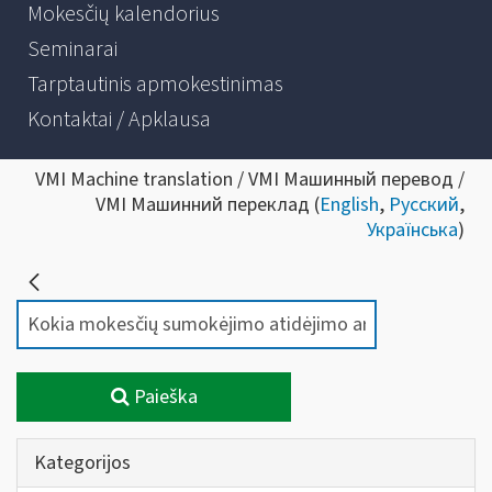
Mokesčių kalendorius
Seminarai
Tarptautinis apmokestinimas
Kontaktai / Apklausa
VMI Machine translation / VMI Машинный перевод /
VMI Машинний переклад (
English
,
Русский
,
Українська
)
Paieška
Kategorijos