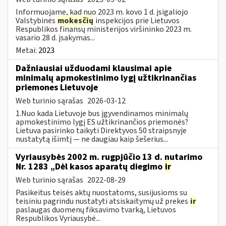
Informuojame, kad nuo 2023 m. kovo 1 d. įsigaliojo
Valstybinės
mokesčių
inspekcijos prie Lietuvos
Respublikos finansų ministerijos viršininko 2023 m.
vasario 28 d. įsakymas...
Metai:
2023
Dažniausiai užduodami klausimai apie
minimalų apmokestinimo lygį užtikrinančias
priemones Lietuvoje
Web turinio sąrašas
2026-03-12
1.Nuo kada Lietuvoje bus įgyvendinamos minimalų
apmokestinimo lygį ES užtikrinančios priemonės?
Lietuva pasirinko taikyti Direktyvos 50 straipsnyje
nustatytą išimtį — ne daugiau kaip šešerius...
Vyriausybės 2002 m. rugpjūčio 13 d. nutarimo
Nr. 1283 „Dėl kasos aparatų diegimo
ir
Web turinio sąrašas
2022-08-29
Pasikeitus teisės aktų nuostatoms, susijusioms su
teisiniu pagrindu nustatyti atsiskaitymų už prekes
ir
paslaugas duomenų fiksavimo tvarką, Lietuvos
Respublikos Vyriausybė...