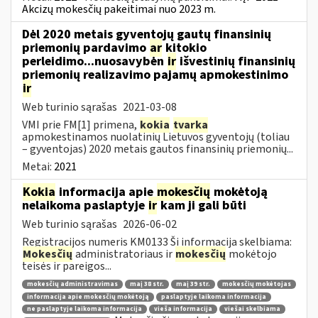
Akcizų mokesčių pakeitimai nuo 2023 m.
Dėl 2020 metais gyventojų gautų finansinių
priemonių pardavimo
ar
kitokio
perleidimo...nuosavybėn
ir
išvestinių finansinių
priemonių realizavimo pajamų apmokestinimo
ir
Web turinio sąrašas
2021-03-08
VMI prie FM[1] primena,
kokia
tvarka
apmokestinamos nuolatinių Lietuvos gyventojų (toliau
– gyventojas) 2020 metais gautos finansinių priemonių...
Metai:
2021
Kokia
informacija apie
mokesčių
mokėtoją
nelaikoma paslaptyje
ir
kam ji gali būti
Web turinio sąrašas
2026-06-02
Registracijos numeris KM0133 Ši informacija skelbiama:
Mokesčių
administratoriaus ir
mokesčių
mokėtojo
teisės ir pareigos...
mokesčių administravimas
maį 38 str.
maį 39 str.
mokesčių mokėtojas
informacija apie mokesčių mokėtoją
paslaptyje laikoma informacija
ne paslaptyje laikoma informacija
vieša informacija
viešai skelbiama