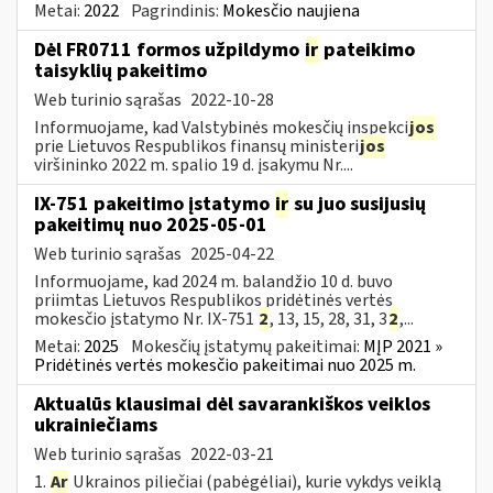
Metai:
2022
Pagrindinis:
Mokesčio naujiena
Dėl FR0711 formos užpildymo
ir
pateikimo
taisyklių pakeitimo
Web turinio sąrašas
2022-10-28
Informuojame, kad Valstybinės mokesčių inspekci
jos
prie Lietuvos Respublikos finansų ministeri
jos
viršininko 2022 m. spalio 19 d. įsakymu Nr....
IX-751 pakeitimo įstatymo
ir
su juo susijusių
pakeitimų nuo 2025-05-01
Web turinio sąrašas
2025-04-22
Informuojame, kad 2024 m. balandžio 10 d. buvo
priimtas Lietuvos Respublikos pridėtinės vertės
mokesčio įstatymo Nr. IX-751
2
, 13, 15, 28, 31, 3
2
,...
Metai:
2025
Mokesčių įstatymų pakeitimai:
MĮP 2021 »
Pridėtinės vertės mokesčio pakeitimai nuo 2025 m.
Aktualūs klausimai dėl savarankiškos veiklos
ukrainiečiams
Web turinio sąrašas
2022-03-21
1.
Ar
Ukrainos piliečiai (pabėgėliai), kurie vykdys veiklą