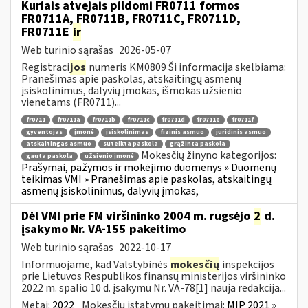
Kuriais atvejais pildomi FR0711 formos
FR0711A, FR0711B, FR0711C, FR0711D,
FR0711E
ir
Web turinio sąrašas
2026-05-07
Registraci
jos
numeris KM0809 Ši informacija skelbiama:
Pranešimas apie paskolas, atskaitingų asmenų
įsiskolinimus, dalyvių įmokas, išmokas užsienio
vienetams (FR0711)...
fr0711
fr0711a
fr0711b
fr0711c
fr0711d
fr0711e
fr0711f
gyventojas
įmonė
įsiskolinimas
fizinis asmuo
juridinis asmuo
atskaitingas asmuo
suteikta paskola
grąžinta paskola
Mokesčių žinyno kategorijos:
gauta paskola
užsienio įmonė
Prašymai, pažymos ir mokėjimo duomenys » Duomenų
teikimas VMI » Pranešimas apie paskolas, atskaitingų
asmenų įsiskolinimus, dalyvių įmokas,
Dėl VMI prie FM viršininko 2004 m. rugsėjo
2
d.
įsakymo Nr. VA-155 pakeitimo
Web turinio sąrašas
2022-10-17
Informuojame, kad Valstybinės
mokesčių
inspekcijos
prie Lietuvos Respublikos finansų ministerijos viršininko
2022 m. spalio 10 d. įsakymu Nr. VA-78[1] nauja redakcija...
Metai:
2022
Mokesčių įstatymų pakeitimai:
MĮP 2021 »