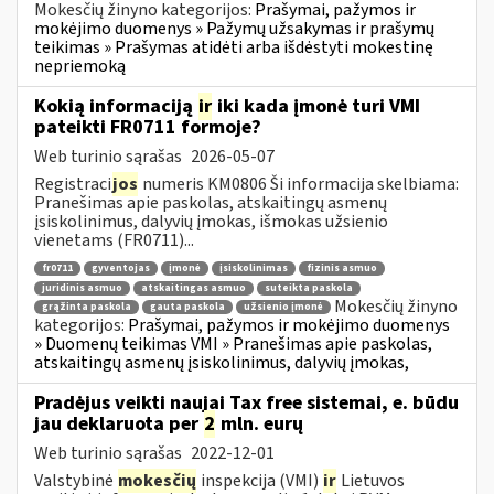
Mokesčių žinyno kategorijos:
Prašymai, pažymos ir
mokėjimo duomenys » Pažymų užsakymas ir prašymų
teikimas » Prašymas atidėti arba išdėstyti mokestinę
nepriemoką
Kokią informaciją
ir
iki kada įmonė turi VMI
pateikti FR0711 formoje?
Web turinio sąrašas
2026-05-07
Registraci
jos
numeris KM0806 Ši informacija skelbiama:
Pranešimas apie paskolas, atskaitingų asmenų
įsiskolinimus, dalyvių įmokas, išmokas užsienio
vienetams (FR0711)...
fr0711
gyventojas
įmonė
įsiskolinimas
fizinis asmuo
juridinis asmuo
atskaitingas asmuo
suteikta paskola
Mokesčių žinyno
grąžinta paskola
gauta paskola
užsienio įmonė
kategorijos:
Prašymai, pažymos ir mokėjimo duomenys
» Duomenų teikimas VMI » Pranešimas apie paskolas,
atskaitingų asmenų įsiskolinimus, dalyvių įmokas,
Pradėjus veikti naujai Tax free sistemai, e. būdu
jau deklaruota per
2
mln. eurų
Web turinio sąrašas
2022-12-01
Valstybinė
mokesčių
inspekcija (VMI)
ir
Lietuvos