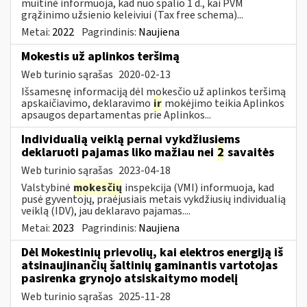
muitinė informuoja, kad nuo spalio 1 d., kai PVM
grąžinimo užsienio keleiviui (Tax free schema)...
Metai:
2022
Pagrindinis:
Naujiena
Mokestis už aplinkos teršimą
Web turinio sąrašas
2020-02-13
Išsamesnę informaciją dėl mokesčio už aplinkos teršimą
apskaičiavimo, deklaravimo
ir
mokėjimo teikia Aplinkos
apsaugos departamentas prie Aplinkos...
Individualią veiklą pernai vykdžiusiems
deklaruoti pajamas liko mažiau nei
2
savaitės
Web turinio sąrašas
2023-04-18
Valstybinė
mokesčių
inspekcija (VMI) informuoja, kad
pusė gyventojų, praėjusiais metais vykdžiusių individualią
veiklą (IDV), jau deklaravo pajamas....
Metai:
2023
Pagrindinis:
Naujiena
Dėl Mokestinių prievolių, kai elektros energiją iš
atsinaujinančių šaltinių gaminantis vartotojas
pasirenka grynojo atsiskaitymo modelį
Web turinio sąrašas
2025-11-28