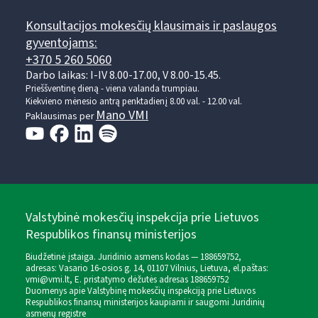
Konsultacijos mokesčių klausimais ir paslaugos
gyventojams:
+370 5 260 5060
Darbo laikas: I-IV 8.00-17.00, V 8.00-15.45.
Prieššventinę dieną - viena valanda trumpiau.
Kiekvieno mėnesio antrą penktadienį 8.00 val. - 12.00 val.
Mano VMI
Paklausimas per
Valstybinė mokesčių inspekcija prie Lietuvos
Respublikos finansų ministerijos
Biudžetinė įstaiga. Juridinio asmens kodas — 188659752,
adresas: Vasario 16-osios g. 14, 01107 Vilnius, Lietuva, el.paštas:
vmi@vmi.lt
, E. pristatymo dėžutės adresas 188659752
Duomenys apie Valstybinę mokesčių inspekciją prie Lietuvos
Respublikos finansų ministerijos kaupiami ir saugomi Juridinių
asmenų registre