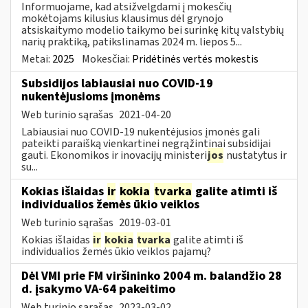
Informuojame, kad atsižvelgdami į mokesčių
mokėtojams kilusius klausimus dėl grynojo
atsiskaitymo modelio taikymo bei surinkę kitų valstybių
narių praktiką, patikslinamas 2024 m. liepos 5...
Metai:
2025
Mokesčiai:
Pridėtinės vertės mokestis
Subsidijos labiausiai nuo COVID-19
nukentėjusioms įmonėms
Web turinio sąrašas
2021-04-20
Labiausiai nuo COVID-19 nukentėjusios įmonės gali
pateikti paraišką vienkartinei negrąžintinai subsidijai
gauti. Ekonomikos ir inovacijų ministeri
jos
nustatytus ir
su...
Kokias išlaidas
ir
kokia
tvarka
galite atimti iš
individualios žemės ūkio veiklos
Web turinio sąrašas
2019-03-01
Kokias išlaidas
ir
kokia
tvarka
galite atimti iš
individualios žemės ūkio veiklos pajamų?
Dėl VMI prie FM viršininko 2004 m. balandžio 28
d. įsakymo VA-64 pakeitimo
Web turinio sąrašas
2023-03-02