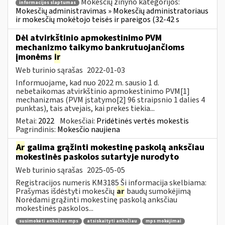
Mokesčių žinyno kategorijos:
informacijos slaptumas
Mokesčių administravimas » Mokesčių administratoriaus
ir mokesčių mokėtojo teisės ir pareigos (32-42 s
Dėl atvirkštinio apmokestinimo PVM
mechanizmo taikymo bankrutuojančioms
įmonėms
ir
Web turinio sąrašas
2022-01-03
Informuojame, kad nuo 2022 m. sausio 1 d.
nebetaikomas atvirkštinio apmokestinimo PVM[1]
mechanizmas (PVM įstatymo[2] 96 straipsnio 1 dalies 4
punktas), tais atvejais, kai prekes tiekia...
Metai:
2022
Mokesčiai:
Pridėtinės vertės mokestis
Pagrindinis:
Mokesčio naujiena
Ar
galima grąžinti mokestinę paskolą anksčiau
mokestinės paskolos sutartyje nurodyto
Web turinio sąrašas
2025-05-05
Registracijos numeris KM3185 Ši informacija skelbiama:
Prašymas išdėstyti mokesčių
ar
baudų sumokėjimą
Norėdami grąžinti mokestinę paskolą anksčiau
mokestinės paskolos...
susimokėti anksčiau mps
atsiskaityti anksčiau
mps mokėjimai