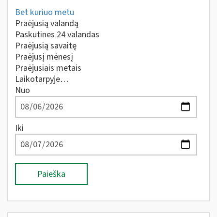
Bet kuriuo metu
Praėjusią valandą
Paskutines 24 valandas
Praėjusią savaitę
Praėjusį mėnesį
Praėjusiais metais
Laikotarpyje…
Nuo
Iki
Paieška