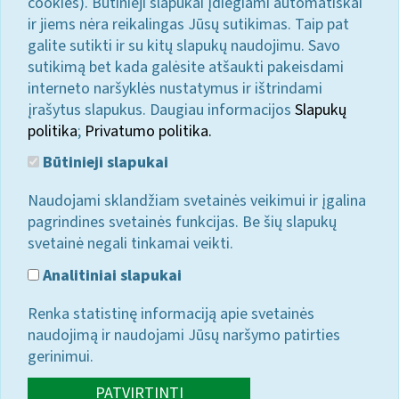
cookies). Būtinieji slapukai įdiegiami automatiškai
ir jiems nėra reikalingas Jūsų sutikimas. Taip pat
galite sutikti ir su kitų slapukų naudojimu. Savo
sutikimą bet kada galėsite atšaukti pakeisdami
interneto naršyklės nustatymus ir ištrindami
įrašytus slapukus. Daugiau informacijos
Slapukų
politika
;
Privatumo politika.
Būtinieji slapukai
Naudojami sklandžiam svetainės veikimui ir įgalina
pagrindines svetainės funkcijas. Be šių slapukų
svetainė negali tinkamai veikti.
Analitiniai slapukai
Renka statistinę informaciją apie svetainės
naudojimą ir naudojami Jūsų naršymo patirties
gerinimui.
PATVIRTINTI