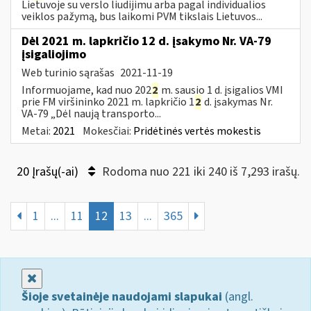
Lietuvoje su verslo liudijimu arba pagal individualios
veiklos pažymą, bus laikomi PVM tikslais Lietuvos...
Dėl 2021 m. lapkričio 12 d. įsakymo Nr. VA-79
įsigaliojimo
Web turinio sąrašas
2021-11-19
Informuojame, kad nuo 202
2
m. sausio 1 d. įsigalios VMI
prie FM viršininko 2021 m. lapkričio 1
2
d. įsakymas Nr.
VA-79 „Dėl naują transporto...
Metai:
2021
Mokesčiai:
Pridėtinės vertės mokestis
20 Įrašų(-ai)
Rodoma nuo 221 iki 240 iš 7,293 irašų.
1
...
11
12
13
...
365
Uždaryti
Šioje svetainėje naudojami slapukai
(angl.