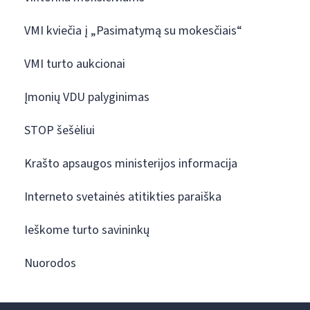
VMI kviečia į „Pasimatymą su mokesčiais“
VMI turto aukcionai
Įmonių VDU palyginimas
STOP šešėliui
Krašto apsaugos ministerijos informacija
Interneto svetainės atitikties paraiška
Ieškome turto savininkų
Nuorodos