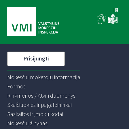
Prisijungti
Mokesčių mokėtojų informacija
Formos
Rinkmenos / Atviri duomenys
Skaičiuoklės ir pagalbininkai
Sąskaitos ir įmokų kodai
Mokesčių žinynas