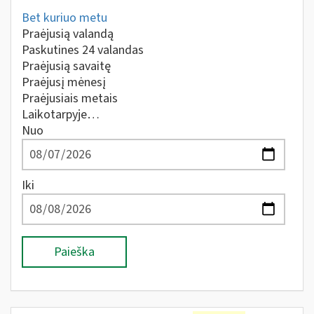
Bet kuriuo metu
Praėjusią valandą
Paskutines 24 valandas
Praėjusią savaitę
Praėjusį mėnesį
Praėjusiais metais
Laikotarpyje…
Nuo
Iki
Paieška