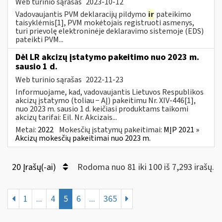
Web turinio sąrašas
2023-10-12
Vadovaujantis PVM deklaracijų pildymo
ir
pateikimo
taisyklėmis[1], PVM mokėtojais registruoti asmenys,
turi prievolę elektroninėje deklaravimo sistemoje (EDS)
pateikti PVM...
Dėl LR akcizų įstatymo pakeitimo nuo 2023 m.
sausio 1 d.
Web turinio sąrašas
2022-11-23
Informuojame, kad, vadovaujantis Lietuvos Respublikos
akcizų įstatymo (toliau − AĮ) pakeitimu Nr. XIV-446[1],
nuo 2023 m. sausio 1 d. keičiasi produktams taikomi
akcizų tarifai: Eil. Nr. Akcizais...
Metai:
2022
Mokesčių įstatymų pakeitimai:
MĮP 2021 »
Akcizų mokesčių pakeitimai nuo 2023 m.
20 Įrašų(-ai)
Rodoma nuo 81 iki 100 iš 7,293 irašų.
1
...
4
5
6
...
365