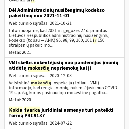
Dėl Administracinių nusižengimų kodekso
pakeitimų nuo 2021-11-01
Web turinio sąrašas
2021-10-21
Informuojame, kad 2021 m. gegužės 27 d. priimtas
Lietuvos Respublikos administracinių nusižengimų
kodekso (toliau — ANK) 96, 98, 99, 100, 101
ir
150
straipsnių pakeitimo...
Metai:
2021
VMI skelbs nukentėjusių nuo pandemijos įmonių
atidėtų
mokesčių
nepriemoką kai ji
Web turinio sąrašas
2020-12-08
Valstybinė
mokesčių
inspekcija (toliau – VMI)
informuoja, kad rengia įmonių, nukentėjusių nuo COVID-
19 sąrašą, kurios pasinaudojo mokestine pagalba...
Metai:
2020
Kokia
tvarka
juridiniai asmenys turi pateikti
formą PRC913?
Web turinio sąrašas
2024-07-22