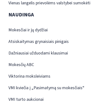
Vienas langelis prievolėms valstybei sumokėti
NAUDINGA
Mokesčiai ir jų dydžiai
Atsiskaitymas grynaisiais pinigais
Dažniausiai užduodami klausimai
Mokesčių ABC
Viktorina moksleiviams
VMI kviečia į „Pasimatymą su mokesčiais“
VMI turto aukcionai