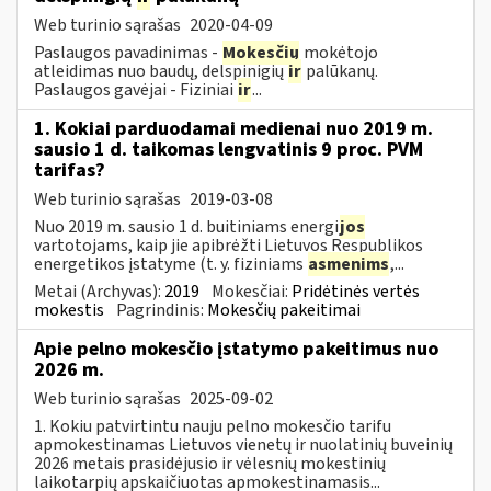
Web turinio sąrašas
2020-04-09
Paslaugos pavadinimas -
Mokesčių
mokėtojo
atleidimas nuo baudų, delspinigių
ir
palūkanų.
Paslaugos gavėjai - Fiziniai
ir
...
1. Kokiai parduodamai medienai nuo 2019 m.
sausio 1 d. taikomas lengvatinis 9 proc. PVM
tarifas?
Web turinio sąrašas
2019-03-08
Nuo 2019 m. sausio 1 d. buitiniams energi
jos
vartotojams, kaip jie apibrėžti Lietuvos Respublikos
energetikos įstatyme (t. y. fiziniams
asmenims
,...
Metai (Archyvas):
2019
Mokesčiai:
Pridėtinės vertės
mokestis
Pagrindinis:
Mokesčių pakeitimai
Apie pelno mokesčio įstatymo pakeitimus nuo
2026 m.
Web turinio sąrašas
2025-09-02
1. Kokiu patvirtintu nauju pelno mokesčio tarifu
apmokestinamas Lietuvos vienetų ir nuolatinių buveinių
2026 metais prasidėjusio ir vėlesnių mokestinių
laikotarpių apskaičiuotas apmokestinamasis...