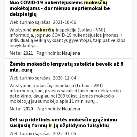
Nuo COVID-19 nukentėjusiems
mokesčių
mokėtojams - dar mėnuo nepriemokai be
delspinigių
Web turinio sąrašas
2021-10-06
Valstybinė
mokesčių
inspekcija (toliau – VMI)
informuoja, jog nuo COVID-19 nukentėjusios įmonės ir
individualią veiklą vykdantys gyventojai, taip pat veiklos
nevykdantys...
Metai:
2021
Pagrindinis:
Naujiena
Žemės mokesčio lengvatų suteikta beveik už 9
mln. eurų
Web turinio sąrašas
2020-11-04
Valstybinė mokesčių inspekcija (toliau – VMI)
informuoja, kad, praėjus savaitei laiko nuo deklaracijų
pateikimo, daugiau nei 209 tūkst. žemės mokesčio
mokėtojų jau sumokėjo apie 11 mln. eurų....
Metai:
2020
Pagrindinis:
Naujiena
Dėl su pridėtinės vertės mokesčio grąžinimu
susijusių formų
ir
jų užpildymo taisyklių
Web turinio sąrašas
2022-01-05