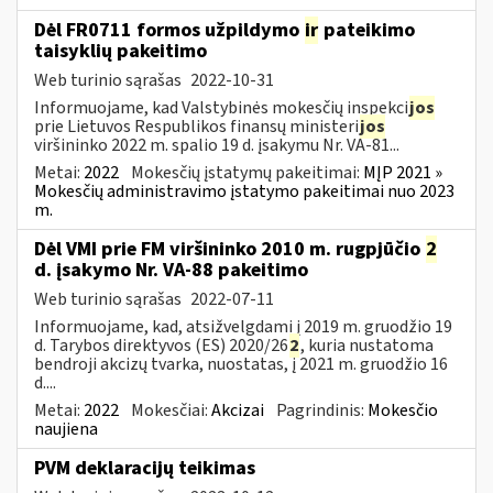
Dėl FR0711 formos užpildymo
ir
pateikimo
taisyklių pakeitimo
Web turinio sąrašas
2022-10-31
Informuojame, kad Valstybinės mokesčių inspekci
jos
prie Lietuvos Respublikos finansų ministeri
jos
viršininko 2022 m. spalio 19 d. įsakymu Nr. VA-81...
Metai:
2022
Mokesčių įstatymų pakeitimai:
MĮP 2021 »
Mokesčių administravimo įstatymo pakeitimai nuo 2023
m.
Dėl VMI prie FM viršininko 2010 m. rugpjūčio
2
d. įsakymo Nr. VA-88 pakeitimo
Web turinio sąrašas
2022-07-11
Informuojame, kad, atsižvelgdami į 2019 m. gruodžio 19
d. Tarybos direktyvos (ES) 2020/26
2
, kuria nustatoma
bendroji akcizų tvarka, nuostatas, į 2021 m. gruodžio 16
d....
Metai:
2022
Mokesčiai:
Akcizai
Pagrindinis:
Mokesčio
naujiena
PVM deklaracijų teikimas