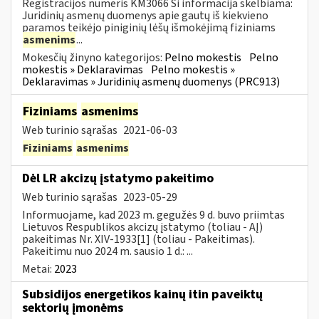
Registracijos numeris KM3066 Ši informacija skelbiama:
Juridinių asmenų duomenys apie gautų iš kiekvieno
paramos teikėjo piniginių lėšų išmokėjimą fiziniams
asmenims
...
Mokesčių žinyno kategorijos:
Pelno mokestis
Pelno
mokestis » Deklaravimas
Pelno mokestis »
Deklaravimas » Juridinių asmenų duomenys (PRC913)
Fiziniams
asmenims
Web turinio sąrašas
2021-06-03
Fiziniams
asmenims
Dėl LR akcizų įstatymo pakeitimo
Web turinio sąrašas
2023-05-29
Informuojame, kad 2023 m. gegužės 9 d. buvo priimtas
Lietuvos Respublikos akcizų įstatymo (toliau - AĮ)
pakeitimas Nr. XIV-1933[1] (toliau - Pakeitimas).
Pakeitimu nuo 2024 m. sausio 1 d.: ...
Metai:
2023
Subsidijos energetikos kainų itin paveiktų
sektorių įmonėms