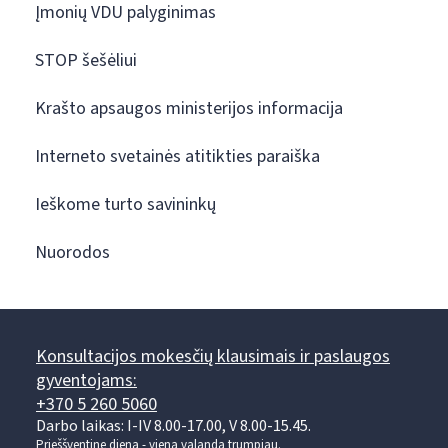
Įmonių VDU palyginimas
STOP šešėliui
Krašto apsaugos ministerijos informacija
Interneto svetainės atitikties paraiška
Ieškome turto savininkų
Nuorodos
Konsultacijos mokesčių klausimais ir paslaugos
gyventojams:
+370 5 260 5060
Darbo laikas: I-IV 8.00-17.00, V 8.00-15.45.
Prieššventinę dieną - viena valanda trumpiau.