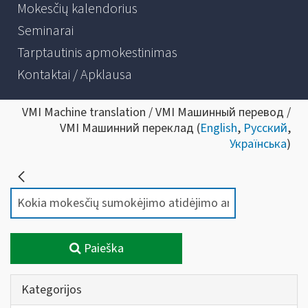
Mokesčių kalendorius
Seminarai
Tarptautinis apmokestinimas
Kontaktai / Apklausa
VMI Machine translation / VMI Машинный перевод /
VMI Машинний переклад (
English
,
Русский
,
Українська
)
Paieška
Kategorijos