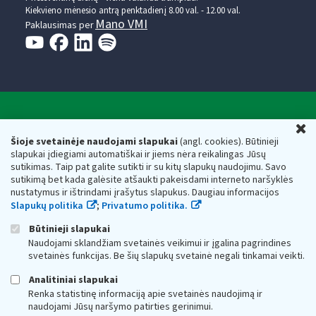
Kiekvieno mėnesio antrą penktadienį 8.00 val. - 12.00 val.
Mano VMI
Paklausimas per
Valstybinė mokesčių inspekcija prie Lietuvos
U
Respublikos finansų ministerijos
Šioje svetainėje naudojami slapukai
(angl. cookies). Būtinieji
slapukai įdiegiami automatiškai ir jiems nėra reikalingas Jūsų
Biudžetinė įstaiga. Juridinio asmens kodas — 188659752,
sutikimas. Taip pat galite sutikti ir su kitų slapukų naudojimu. Savo
adresas: Vasario 16-osios g. 14, 01107 Vilnius, Lietuva, el.paštas:
sutikimą bet kada galėsite atšaukti pakeisdami interneto naršyklės
vmi@vmi.lt
, E. pristatymo dėžutės adresas 188659752
nustatymus ir ištrindami įrašytus slapukus. Daugiau informacijos
Duomenys apie Valstybinę mokesčių inspekciją prie Lietuvos
Slapukų politika
;
Privatumo politika.
Respublikos finansų ministerijos kaupiami ir saugomi Juridinių
asmenų registre
Būtinieji slapukai
Naudojami sklandžiam svetainės veikimui ir įgalina pagrindines
svetainės funkcijas. Be šių slapukų svetainė negali tinkamai veikti.
Analitiniai slapukai
Renka statistinę informaciją apie svetainės naudojimą ir
naudojami Jūsų naršymo patirties gerinimui.