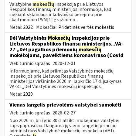
Valstybinė
mokesčių
inspekcija prie Lietuvos
Respublikos finansų ministerijos informuoja, kad
siekiant sklandaus ir kokybiško perėjimo prie
skaitmeninio PVM[1] grąžinimo...
Metai:
2022
Mokesčiai:
Pridėtinės vertės mokestis
Dėl Valstybinės
Mokesčių
Inspekcijos prie
Lietuvos Respublikos finansų ministerijos...VA-
27 „Dėl pagalbos priemonių
mokesčių
mokėtojams, paveiktiems koronaviruso (Covid
Web turinio sąrašas
2020-12-01
Informuojame, kad priimtas Valstybinės mokesčių
inspekcijos prie Lietuvos Respublikos finansų
ministerijos viršininko 2020 m. lapkričio 17 d. įsakymas
VA-81 „Dėl Valstybinės mokesčių inspekcijos...
Metai:
2020
Vienas langelis prievolėms valstybei sumokėti
Web turinio sąrašas
2026-02-27
Nuo 2026 m. birželio 30 d. atlikti mokėjimus valstybei
taps paprasčiau. Dauguma jų vieno langelio principu
administruos Valstybinė mokesčių inspekcija (VMI).
Gyventojai
ir
...