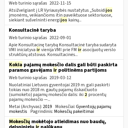
Web turinio sąrašas
2022-11-15
Atsižvelgiant į LR Vyriausybės nustatytus „Subsidi
jos
įmonėms, veikiančioms itin paveiktuose sektoriuose,
siekiant sušvelninti energi
jos
kainų...
Konsultacinė taryba
Web turinio sąrašas
2022-09-01
Apie Konsultacinę tarybą Konsultacinė taryba sudaryta
VMI iniciatyva
ir
vienija VMI prie FM
ir
asocijuotų verslo
struktūrų atstovus. Konsultacinės...
Kokia
pajamų mokesčio dalis gali būti paskirta
paramos gavėjams
ir
politinėms partijoms
Web turinio sąrašas
2019-03-12
Nuolatiniai Lietuvos gyventojai 2019 m. gali paskirti
tokias nuo 2018 m. gautų pajamų išskaičiuoto
(sumokėto) pajamų mokesčio dalis: iki
2
procentų
pajamų mokesčio —...
Metai (Archyvas):
2019
Mokesčiai:
Gyventojų pajamų
mokestis
Pagrindinis:
Mokesčių pakeitimai
Mokesčių
mokėtojo atleidimas nuo baudų,
delspinigių
ir
palūkanų