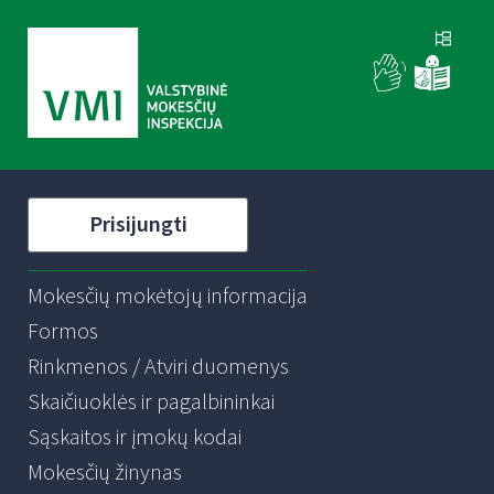
Prisijungti
Mokesčių mokėtojų informacija
Formos
Rinkmenos / Atviri duomenys
Skaičiuoklės ir pagalbininkai
Sąskaitos ir įmokų kodai
Mokesčių žinynas