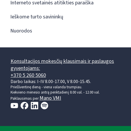
Interneto svetainės atitikties paraiška
Ieškome turto savininkų
Nuorodos
Konsultacijos mokesčių klausimais ir paslaugos
gyventojams:
+370 5 260 5060
Darbo laikas: I-IV 8.00-17.00, V 8.00-15.45.
Prieššventinę dieną - viena valanda trumpiau.
Kiekvieno mėnesio antrą penktadienį 8.00 val. - 12.00 val.
Mano VMI
Paklausimas per