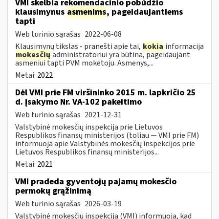
VMI skelbia rekomendacinio pobūdžio
klausimynus
asmenims
, pageidaujantiems
tapti
Web turinio sąrašas
2022-06-08
Klausimynų tikslas - pranešti apie tai,
kokia
informacija
mokesčių
administratoriui yra būtina, pageidaujant
asmeniui tapti PVM mokėtoju. Asmenys,...
Metai:
2022
Dėl VMI prie FM viršininko 2015 m. lapkričio 25
d. įsakymo Nr. VA-102 pakeitimo
Web turinio sąrašas
2021-12-31
Valstybinė mokesčių inspekcija prie Lietuvos
Respublikos finansų ministerijos (toliau ― VMI prie FM)
informuoja apie Valstybinės mokesčių inspekcijos prie
Lietuvos Respublikos finansų ministerijos...
Metai:
2021
VMI pradeda gyventojų pajamų mokesčio
permokų grąžinimą
Web turinio sąrašas
2026-03-19
Valstybinė mokesčių inspekcija (VMI) informuoja, kad