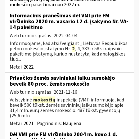
mokesčio pakeitimai nuo 2022 m.
Informacinis pranešimas dėl VMI prie FM
viršininko 2020 m. vasario 12 d. įsakymo Nr. VA-
14 pakeitimo
Web turinio sąrašas
2022-04-04
Informuojame, kad atsižvelgiant į Lietuvos Respublikos
pelno mokesčio įstatymo Nr.
2
, 4, 383 ir 58 straipsnių
pakeitimo įstatymą, kuriuo nustatyta, kad analogiškos
šiuo...
Metai:
2022
Privačios žemės savininkai laiku sumokėjo
beveik 80 proc. žemės mokesčio
Web turinio sąrašas
2021-11-16
Valstybinė
mokesčių
inspekcija (VMI) informuoja, kad
beveik 500 tūkst. žemės savininkų laiku sumokėjo apie
31,4 mln. eurų žemės mokesčio: 487 tūkst. gyventojų
(25,6 mln....
Metai:
2021
Pagrindinis:
Naujiena
Dėl VMI prie FM viršininko 2004 m. kovo 1 d.