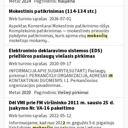
Metai:
2024
Pagrindinis:
Naujiena
Mokestinis patikrinimas (114-134 str.)
Web turinio sąrašas
2026-07-01
Aspektas Komentarai Mokestinio patikrinimo rūšys
Kompleksinis patikrinimas — mokestinės prievolės
įvykdymo patikrinimas, kuris apima visų
mokesčių
mokėtojo mokamų...
Elektroninio deklaravimo sistemos (EDS)
priežiūros paslaugų viešasis pirkimas
Web turinio sąrašas
2020-09-17
INFORMACIJA APIE SUDARYTĄ SUTARTĮ Paslaugų
pirkimai I. PERKANČIOJI ORGANIZACIJA, ADRESAS
IR
KONTAKTINIAI DUOMENYS: I.1. Perkančiosios
organizacijos pavadinimas...
Metai:
2020
Pagrindinis:
Viešieji pirkimai
Dėl VMI prie FM viršininko 2011 m. sausio 25 d.
įsakymo Nr. VA-16 pakeitimo
Web turinio sąrašas
2022-05-12
Informuojame, kad nuo 202
2
m. gegužės 5 d. įsigaliojo
Valstybinės
mokesčių
inspekcijos prie Lietuvos