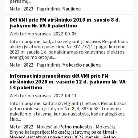
perkamų...
Metai:
2023
Pagrindinis:
Naujiena
Dėl VMI prie FM viršininko 2010 m. sausio 8 d.
įsakymo Nr. VA-6 pakeitimo
Web turinio sąrašas
2022-09-06
Informuojame, kad, atsižvelgiant į Lietuvos Respublikos
akcizų įstatymo pakeitimą Nr. XIV-777[1] pagal kurį nuo
2023 m. sausio 1 d. panaikinamas reikalavimas elektros
energijos mokėtojus...
Metai:
2022
Pagrindinis:
Mokesčio naujiena
Informacinis pranešimas dėl VMI prie FM
viršininko 2020 m. vasario 12 d. įsakymo Nr. VA-
14 pakeitimo
Web turinio sąrašas
2022-04-11
Informuojame, kad atsižvelgiant į Lietuvos Respublikos
pelno mokesčio įstatymo Nr.
2
, 4, 383 ir 58 straipsnių
pakeitimo įstatymą, kuriuo nustatyta, kad analogiškos
šiuo...
Metai:
2022
Mokesčiai:
Pelno mokestis
Mokesčių
žinyno kategorijos:
Mokesčių įstatymų pakeitimai »
Mokesčių įstatymų pakeitimai 2022 metais » Pelno