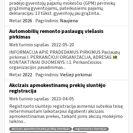
pradėjo gyventojų pajamų mokesčio (GPM) permokų
grąžinimą gyventojams, pateikusiems pajamų
deklaracijas. 13 tūkst. gyventojų jau grąžinta...
Metai:
2026
Pagrindinis:
Naujiena
Automobilių remonto paslaugų viešasis
pirkimas
Web turinio sąrašas
2022-05-20
INFORMACIJA APIE PRADEDAMUS PIRKIMUS Paslaugų
pirkimai I. PERKANČIOJI ORGANIZACIJA, ADRESAS
IR
KONTAKTINIAI DUOMENYS: I.1. Perkančiosios
organizacijos pavadinimas...
Metai:
2022
Pagrindinis:
Viešieji pirkimai
Akcizais apmokestinamų prekių siuntėjo
registracija
Web turinio sąrašas
2023-04-05
Registruoto siuntėjo registracija asmeniui suteikia teisę
neterminuotam laikotarpiui išgabenti akcizais
apmokestinamas prekes, taikant joms akcizų mokėjimo
laikino...
akcizais apmokestinamų prekių siuntėjas
registruotas siuntėjas