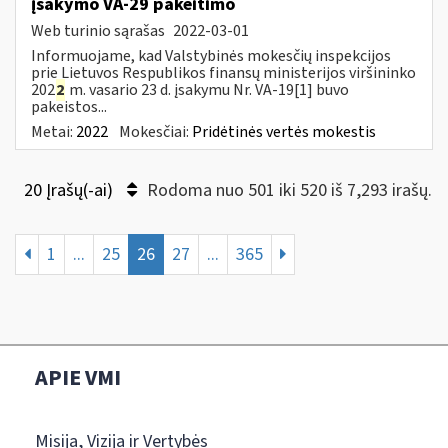
įsakymo VA-29 pakeitimo
Web turinio sąrašas
2022-03-01
Informuojame, kad Valstybinės mokesčių inspekcijos
prie Lietuvos Respublikos finansų ministerijos viršininko
202
2
m. vasario 23 d. įsakymu Nr. VA-19[1] buvo
pakeistos...
Metai:
2022
Mokesčiai:
Pridėtinės vertės mokestis
20 Įrašų(-ai)
Rodoma nuo 501 iki 520 iš 7,293 irašų.
1
...
25
26
27
...
365
APIE VMI
Misija, Vizija ir Vertybės