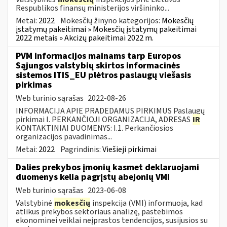
Respublikos finansų ministerijos viršininko...
Metai:
2022
Mokesčių žinyno kategorijos:
Mokesčių
įstatymų pakeitimai » Mokesčių įstatymų pakeitimai
2022 metais » Akcizų pakeitimai 2022 m.
PVM informacijos mainams tarp Europos
Sąjungos valstybių skirtos informacinės
sistemos ITIS_EU plėtros paslaugų viešasis
pirkimas
Web turinio sąrašas
2022-08-26
INFORMACIJA APIE PRADEDAMUS PIRKIMUS Paslaugų
pirkimai I. PERKANČIOJI ORGANIZACIJA, ADRESAS
IR
KONTAKTINIAI DUOMENYS: I.1. Perkančiosios
organizacijos pavadinimas...
Metai:
2022
Pagrindinis:
Viešieji pirkimai
Dalies prekybos įmonių kasmet deklaruojami
duomenys kelia pagrįstų abejonių VMI
Web turinio sąrašas
2023-06-08
Valstybinė
mokesčių
inspekcija (VMI) informuoja, kad
atlikus prekybos sektoriaus analizę, pastebimos
ekonominei veiklai neįprastos tendencijos, susijusios su