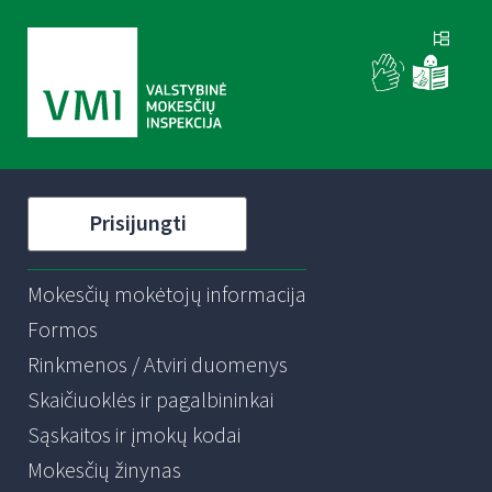
Prisijungti
Mokesčių mokėtojų informacija
Formos
Rinkmenos / Atviri duomenys
Skaičiuoklės ir pagalbininkai
Sąskaitos ir įmokų kodai
Mokesčių žinynas