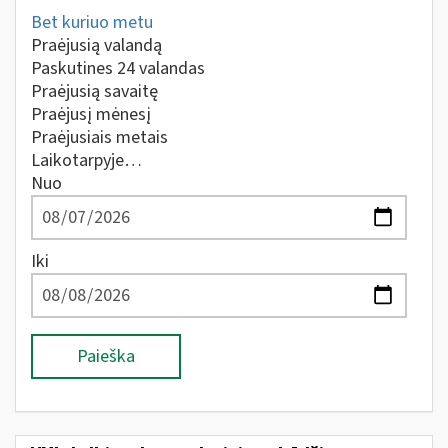
Bet kuriuo metu
Praėjusią valandą
Paskutines 24 valandas
Praėjusią savaitę
Praėjusį mėnesį
Praėjusiais metais
Laikotarpyje…
Nuo
Iki
Paieška