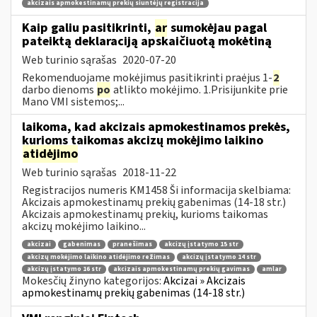
akcizais apmokestinamų prekių siuntėjų registracija
Kaip galiu pasitikrinti,
ar
sumokėjau pagal
pateiktą deklaraciją apskaičiuotą mokėtiną
Web turinio sąrašas
2020-07-20
Rekomenduojame mokėjimus pasitikrinti praėjus 1-
2
darbo dienoms
po
atlikto mokėjimo. 1.Prisijunkite prie
Mano VMI sistemos;...
laikoma, kad akcizais apmokestinamos prekės,
kurioms taikomas akcizų mokėjimo laikino
atidėjimo
Web turinio sąrašas
2018-11-22
Registracijos numeris KM1458 Ši informacija skelbiama:
Akcizais apmokestinamų prekių gabenimas (14-18 str.)
Akcizais apmokestinamų prekių, kurioms taikomas
akcizų mokėjimo laikino...
akcizai
gabenimas
pranešimas
akcizų įstatymo 15 str
akcizų mokėjimo laikino atidėjimo režimas
akcizų įstatymo 14 str
akcizų įstatymo 16 str
akcizais apmokestinamų prekių gavimas
amlar
Mokesčių žinyno kategorijos:
Akcizai » Akcizais
apmokestinamų prekių gabenimas (14-18 str.)