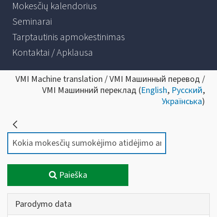
Mokesčių kalendorius
Seminarai
Tarptautinis apmokestinimas
Kontaktai / Apklausa
VMI Machine translation / VMI Машинный перевод /
VMI Машинний переклад (
English
,
Русский
,
Українська
)
Paieška
Parodymo data