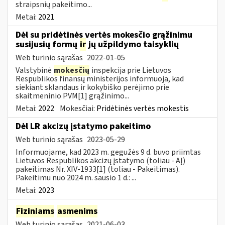
straipsnių pakeitimo...
Metai:
2021
Dėl su pridėtinės vertės mokesčio grąžinimu
susijusių formų
ir
jų užpildymo taisyklių
Web turinio sąrašas
2022-01-05
Valstybinė
mokesčių
inspekcija prie Lietuvos
Respublikos finansų ministerijos informuoja, kad
siekiant sklandaus ir kokybiško perėjimo prie
skaitmeninio PVM[1] grąžinimo...
Metai:
2022
Mokesčiai:
Pridėtinės vertės mokestis
Dėl LR akcizų įstatymo pakeitimo
Web turinio sąrašas
2023-05-29
Informuojame, kad 2023 m. gegužės 9 d. buvo priimtas
Lietuvos Respublikos akcizų įstatymo (toliau - AĮ)
pakeitimas Nr. XIV-1933[1] (toliau - Pakeitimas).
Pakeitimu nuo 2024 m. sausio 1 d.: ...
Metai:
2023
Fiziniams
asmenims
Web turinio sąrašas
2021-06-03