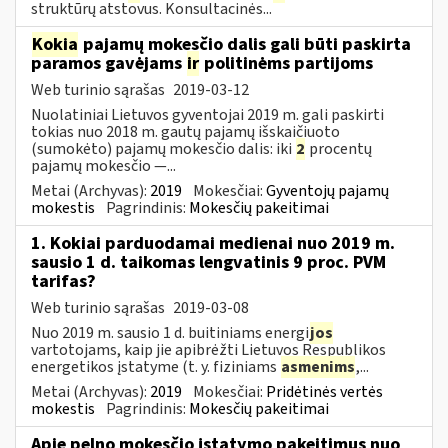
struktūrų atstovus. Konsultacinės...
Kokia
pajamų mokesčio dalis gali būti paskirta
paramos gavėjams
ir
politinėms partijoms
Web turinio sąrašas
2019-03-12
Nuolatiniai Lietuvos gyventojai 2019 m. gali paskirti
tokias nuo 2018 m. gautų pajamų išskaičiuoto
(sumokėto) pajamų mokesčio dalis: iki
2
procentų
pajamų mokesčio —...
Metai (Archyvas):
2019
Mokesčiai:
Gyventojų pajamų
mokestis
Pagrindinis:
Mokesčių pakeitimai
1. Kokiai parduodamai medienai nuo 2019 m.
sausio 1 d. taikomas lengvatinis 9 proc. PVM
tarifas?
Web turinio sąrašas
2019-03-08
Nuo 2019 m. sausio 1 d. buitiniams energi
jos
vartotojams, kaip jie apibrėžti Lietuvos Respublikos
energetikos įstatyme (t. y. fiziniams
asmenims
,...
Metai (Archyvas):
2019
Mokesčiai:
Pridėtinės vertės
mokestis
Pagrindinis:
Mokesčių pakeitimai
Apie pelno mokesčio įstatymo pakeitimus nuo