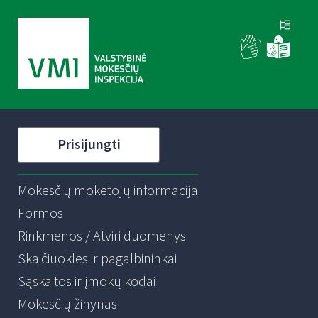
Prisijungti
Mokesčių mokėtojų informacija
Formos
Rinkmenos / Atviri duomenys
Skaičiuoklės ir pagalbininkai
Sąskaitos ir įmokų kodai
Mokesčių žinynas