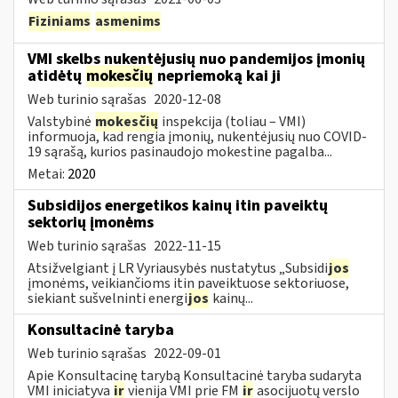
Fiziniams
asmenims
VMI skelbs nukentėjusių nuo pandemijos įmonių
atidėtų
mokesčių
nepriemoką kai ji
Web turinio sąrašas
2020-12-08
Valstybinė
mokesčių
inspekcija (toliau – VMI)
informuoja, kad rengia įmonių, nukentėjusių nuo COVID-
19 sąrašą, kurios pasinaudojo mokestine pagalba...
Metai:
2020
Subsidijos energetikos kainų itin paveiktų
sektorių įmonėms
Web turinio sąrašas
2022-11-15
Atsižvelgiant į LR Vyriausybės nustatytus „Subsidi
jos
įmonėms, veikiančioms itin paveiktuose sektoriuose,
siekiant sušvelninti energi
jos
kainų...
Konsultacinė taryba
Web turinio sąrašas
2022-09-01
Apie Konsultacinę tarybą Konsultacinė taryba sudaryta
VMI iniciatyva
ir
vienija VMI prie FM
ir
asocijuotų verslo