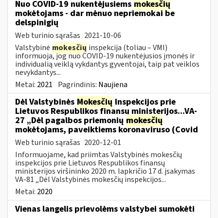
Nuo COVID-19 nukentėjusiems
mokesčių
mokėtojams - dar mėnuo nepriemokai be
delspinigių
Web turinio sąrašas
2021-10-06
Valstybinė
mokesčių
inspekcija (toliau – VMI)
informuoja, jog nuo COVID-19 nukentėjusios įmonės ir
individualią veiklą vykdantys gyventojai, taip pat veiklos
nevykdantys...
Metai:
2021
Pagrindinis:
Naujiena
Dėl Valstybinės
Mokesčių
Inspekcijos prie
Lietuvos Respublikos finansų ministerijos...VA-
27 „Dėl pagalbos priemonių
mokesčių
mokėtojams, paveiktiems koronaviruso (Covid
Web turinio sąrašas
2020-12-01
Informuojame, kad priimtas Valstybinės mokesčių
inspekcijos prie Lietuvos Respublikos finansų
ministerijos viršininko 2020 m. lapkričio 17 d. įsakymas
VA-81 „Dėl Valstybinės mokesčių inspekcijos...
Metai:
2020
Vienas langelis prievolėms valstybei sumokėti