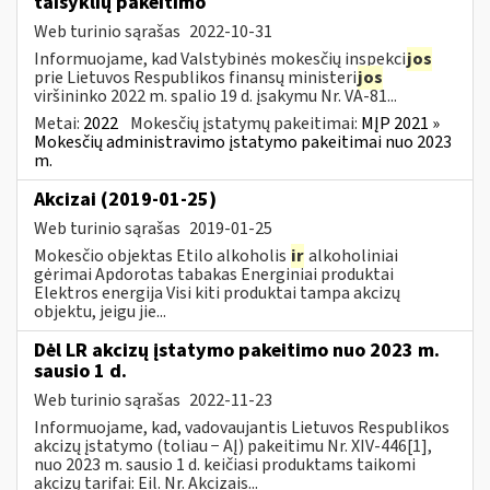
taisyklių pakeitimo
Web turinio sąrašas
2022-10-31
Informuojame, kad Valstybinės mokesčių inspekci
jos
prie Lietuvos Respublikos finansų ministeri
jos
viršininko 2022 m. spalio 19 d. įsakymu Nr. VA-81...
Metai:
2022
Mokesčių įstatymų pakeitimai:
MĮP 2021 »
Mokesčių administravimo įstatymo pakeitimai nuo 2023
m.
Akcizai (2019-01-25)
Web turinio sąrašas
2019-01-25
Mokesčio objektas Etilo alkoholis
ir
alkoholiniai
gėrimai Apdorotas tabakas Energiniai produktai
Elektros energija Visi kiti produktai tampa akcizų
objektu, jeigu jie...
Dėl LR akcizų įstatymo pakeitimo nuo 2023 m.
sausio 1 d.
Web turinio sąrašas
2022-11-23
Informuojame, kad, vadovaujantis Lietuvos Respublikos
akcizų įstatymo (toliau − AĮ) pakeitimu Nr. XIV-446[1],
nuo 2023 m. sausio 1 d. keičiasi produktams taikomi
akcizų tarifai: Eil. Nr. Akcizais...