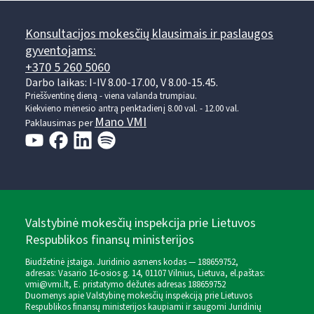
Konsultacijos mokesčių klausimais ir paslaugos
gyventojams:
+370 5 260 5060
Darbo laikas: I-IV 8.00-17.00, V 8.00-15.45.
Prieššventinę dieną - viena valanda trumpiau.
Kiekvieno mėnesio antrą penktadienį 8.00 val. - 12.00 val.
Mano VMI
Paklausimas per
Valstybinė mokesčių inspekcija prie Lietuvos
Respublikos finansų ministerijos
Biudžetinė įstaiga. Juridinio asmens kodas — 188659752,
adresas: Vasario 16-osios g. 14, 01107 Vilnius, Lietuva, el.paštas:
vmi@vmi.lt
, E. pristatymo dėžutės adresas 188659752
Duomenys apie Valstybinę mokesčių inspekciją prie Lietuvos
Respublikos finansų ministerijos kaupiami ir saugomi Juridinių