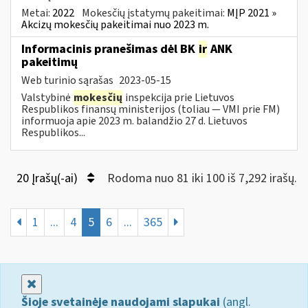
Metai:
2022
Mokesčių įstatymų pakeitimai:
MĮP 2021 »
Akcizų mokesčių pakeitimai nuo 2023 m.
Informacinis pranešimas dėl BK
ir
ANK
pakeitimų
Web turinio sąrašas
2023-05-15
Valstybinė
mokesčių
inspekcija prie Lietuvos
Respublikos finansų ministerijos (toliau — VMI prie FM)
informuoja apie 2023 m. balandžio 27 d. Lietuvos
Respublikos...
20 Įrašų(-ai)
Rodoma nuo 81 iki 100 iš 7,292 irašų.
1
...
4
5
6
...
365
Uždaryti
Šioje svetainėje naudojami slapukai
(angl.