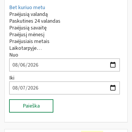
Bet kuriuo metu
Praėjusią valandą
Paskutines 24 valandas
Praėjusią savaitę
Praėjusį mėnesį
Praėjusiais metais
Laikotarpyje…
Nuo
Iki
Paieška