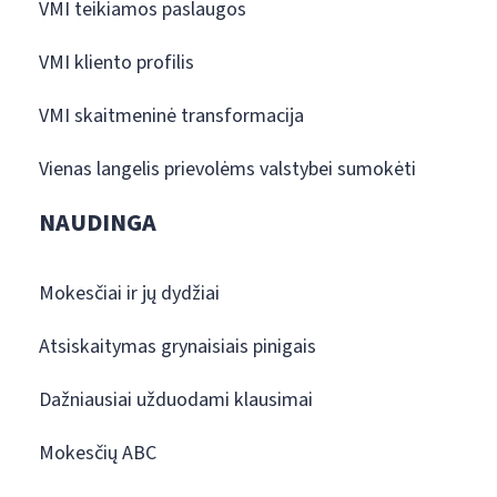
VMI teikiamos paslaugos
VMI kliento profilis
VMI skaitmeninė transformacija
Vienas langelis prievolėms valstybei sumokėti
NAUDINGA
Mokesčiai ir jų dydžiai
Atsiskaitymas grynaisiais pinigais
Dažniausiai užduodami klausimai
Mokesčių ABC