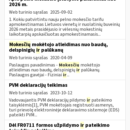
2026 m.
Web turinio sąrašas
2025-09-02
1. Kokiu patvirtintu nauju pelno mokesčio tarifu
apmokestinamas Lietuvos vienetų ir nuolatinių buveinių
2026 metais prasidėjusio ir vėlesnių mokestinių
laikotarpių apskaičiuotas apmokestinamasis...
Mokesčių
mokėtojo atleidimas nuo baudų,
delspinigių
ir
palūkanų
Web turinio sąrašas
2020-04-09
Paslaugos pavadinimas -
Mokesčių
mokėtojo
atleidimas nuo baudų, delspinigių
ir
palūkanų.
Paslaugos gavėjai - Fiziniai
ir
...
PVM deklaracijų teikimas
Web turinio sąrašas
2023-10-12
Vadovaujantis PVM deklaracijų pildymo
ir
pateikimo
taisyklėmis[1], PVM mokėtojais registruoti asmenys,
turi prievolę elektroninėje deklaravimo sistemoje (EDS)
pateikti PVM...
Dėl FR0711 formos užpildymo
ir
pateikimo