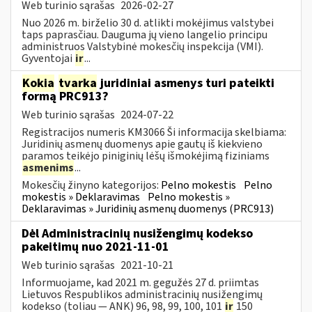
Web turinio sąrašas
2026-02-27
Nuo 2026 m. birželio 30 d. atlikti mokėjimus valstybei
taps paprasčiau. Dauguma jų vieno langelio principu
administruos Valstybinė mokesčių inspekcija (VMI).
Gyventojai
ir
...
Kokia
tvarka
juridiniai asmenys turi pateikti
formą PRC913?
Web turinio sąrašas
2024-07-22
Registracijos numeris KM3066 Ši informacija skelbiama:
Juridinių asmenų duomenys apie gautų iš kiekvieno
paramos teikėjo piniginių lėšų išmokėjimą fiziniams
asmenims
...
Mokesčių žinyno kategorijos:
Pelno mokestis
Pelno
mokestis » Deklaravimas
Pelno mokestis »
Deklaravimas » Juridinių asmenų duomenys (PRC913)
Dėl Administracinių nusižengimų kodekso
pakeitimų nuo 2021-11-01
Web turinio sąrašas
2021-10-21
Informuojame, kad 2021 m. gegužės 27 d. priimtas
Lietuvos Respublikos administracinių nusižengimų
kodekso (toliau — ANK) 96, 98, 99, 100, 101
ir
150