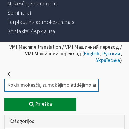
Mokesčių kalendorius
Seminarai
Tarptautinis apmokestinimas
Kontaktai / Apklausa
VMI Machine translation / VMI Машинный перевод /
VMI Машинний переклад (
English
,
Русский
,
Українська
)
Paieška
Kategorijos