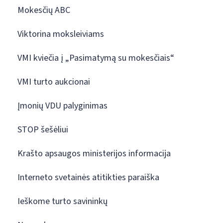
Mokesčių ABC
Viktorina moksleiviams
VMI kviečia į „Pasimatymą su mokesčiais“
VMI turto aukcionai
Įmonių VDU palyginimas
STOP šešėliui
Krašto apsaugos ministerijos informacija
Interneto svetainės atitikties paraiška
Ieškome turto savininkų