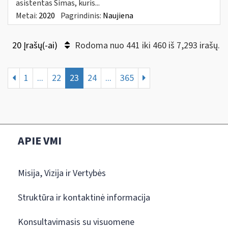
asistentas Simas, kuris...
Metai:
2020
Pagrindinis:
Naujiena
20 Įrašų(-ai)
Rodoma nuo 441 iki 460 iš 7,293 irašų.
1
...
22
23
24
...
365
APIE VMI
Misija, Vizija ir Vertybės
Struktūra ir kontaktinė informacija
Konsultavimasis su visuomene