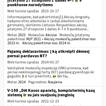
įstatymo 27 straipsnio 1 dalies 4–7
ir
9
punktuose nurodytiems
Web turinio sąrašas
2023-10-17
Informuojame, kad patvirtintas[1] Akcizų lengvatų
taikymo etilo alkoholiui ir (arba) alkoholiniams
gėrimams, skirtiems Lietuvos Respublikos akcizų
įstatymo 27 straipsnio 1 dalies 4–7 ir 9 punktuose...
Metai:
2023
Mokesčiai:
Akcizai
Mokesčių įstatymų
pakeitimai:
MĮP 2021 » Akcizų mokesčių pakeitimai nuo
2023 m.
Akcizų pakeitimai nuo 2024 m.
Pajamų deklaravimas: į ką atkreipti dėmesį
pernai pardavus NT?
Web turinio sąrašas
2024-03-27
Valstybinė mokesčių inspekcija (VMI) primena, kad
pernai nekilnojamąjį turtą (NT) pardavę gyventojai iki
gegužės
2
d. turi įsivertinti,
ar
dėl šių...
Metai:
2024
Pagrindinis:
Naujiena
V-198 „Dėl Kasos aparatų, kompiuterinių kasų
sistemų
ir
su jais susijusių įrenginių
Web turinio sąrašas
2022-12-23