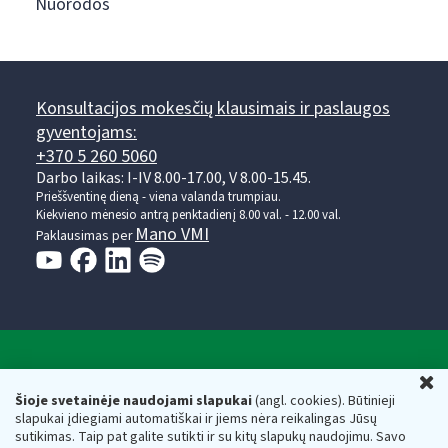
Nuorodos
Konsultacijos mokesčių klausimais ir paslaugos
gyventojams:
+370 5 260 5060
Darbo laikas: I-IV 8.00-17.00, V 8.00-15.45.
Prieššventinę dieną - viena valanda trumpiau.
Kiekvieno mėnesio antrą penktadienį 8.00 val. - 12.00 val.
Mano VMI
Paklausimas per
Valstybinė mokesčių inspekcija prie Lietuvos
U
Respublikos finansų ministerijos
Šioje svetainėje naudojami slapukai
(angl. cookies). Būtinieji
slapukai įdiegiami automatiškai ir jiems nėra reikalingas Jūsų
Biudžetinė įstaiga. Juridinio asmens kodas — 188659752,
sutikimas. Taip pat galite sutikti ir su kitų slapukų naudojimu. Savo