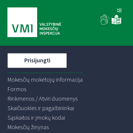
Prisijungti
Mokesčių mokėtojų informacija
Formos
Rinkmenos / Atviri duomenys
Skaičiuoklės ir pagalbininkai
Sąskaitos ir įmokų kodai
Mokesčių žinynas