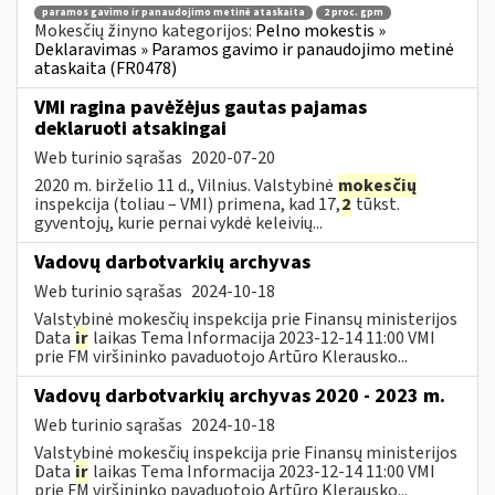
paramos gavimo ir panaudojimo metinė ataskaita
2 proc. gpm
Mokesčių žinyno kategorijos:
Pelno mokestis »
Deklaravimas » Paramos gavimo ir panaudojimo metinė
ataskaita (FR0478)
VMI ragina pavėžėjus gautas pajamas
deklaruoti atsakingai
Web turinio sąrašas
2020-07-20
2020 m. birželio 11 d., Vilnius. Valstybinė
mokesčių
inspekcija (toliau – VMI) primena, kad 17,
2
tūkst.
gyventojų, kurie pernai vykdė keleivių...
Vadovų darbotvarkių archyvas
Web turinio sąrašas
2024-10-18
Valstybinė mokesčių inspekcija prie Finansų ministerijos
Data
ir
laikas Tema Informacija 2023-12-14 11:00 VMI
prie FM viršininko pavaduotojo Artūro Klerausko...
Vadovų darbotvarkių archyvas 2020 - 2023 m.
Web turinio sąrašas
2024-10-18
Valstybinė mokesčių inspekcija prie Finansų ministerijos
Data
ir
laikas Tema Informacija 2023-12-14 11:00 VMI
prie FM viršininko pavaduotojo Artūro Klerausko...