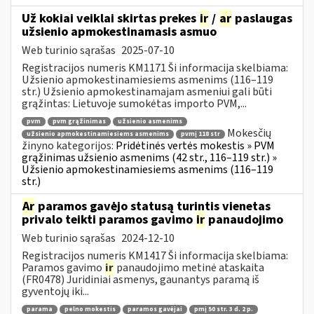
Už kokiai veiklai skirtas prekes
ir
/
ar
paslaugas
užsienio apmokestinamasis asmuo
Web turinio sąrašas
2025-07-10
Registracijos numeris KM1171 Ši informacija skelbiama:
Užsienio apmokestinamiesiems asmenims (116–119
str.) Užsienio apmokestinamajam asmeniui gali būti
grąžintas: Lietuvoje sumokėtas importo PVM,...
pvm
pvm grąžinimas
užsienio asmenims
Mokesčių
užsienio apmokestinamiesiems asmenims
pvmį 118 str
žinyno kategorijos:
Pridėtinės vertės mokestis » PVM
grąžinimas užsienio asmenims (42 str., 116–119 str.) »
Užsienio apmokestinamiesiems asmenims (116–119
str.)
Ar
paramos gavėjo statusą turintis vienetas
privalo teikti paramos gavimo
ir
panaudojimo
Web turinio sąrašas
2024-12-10
Registracijos numeris KM1417 Ši informacija skelbiama:
Paramos gavimo
ir
panaudojimo metinė ataskaita
(FR0478) Juridiniai asmenys, gaunantys paramą iš
gyventojų iki...
parama
pelno mokestis
paramos gavėjai
pmį 50 str. 3 d. 2 p.