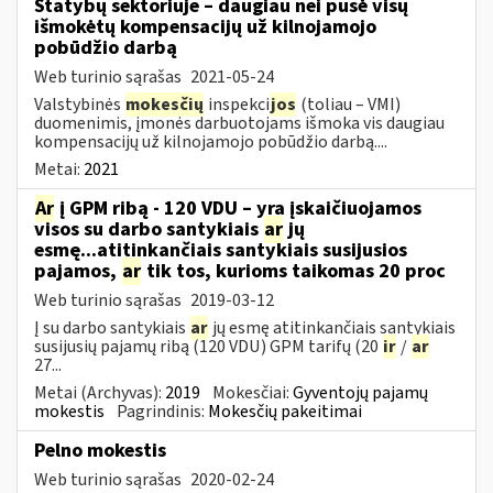
Statybų sektoriuje – daugiau nei pusė visų
išmokėtų kompensacijų už kilnojamojo
pobūdžio darbą
Web turinio sąrašas
2021-05-24
Valstybinės
mokesčių
inspekci
jos
(toliau – VMI)
duomenimis, įmonės darbuotojams išmoka vis daugiau
kompensacijų už kilnojamojo pobūdžio darbą....
Metai:
2021
Ar
į GPM ribą - 120 VDU – yra įskaičiuojamos
visos su darbo santykiais
ar
jų
esmę...atitinkančiais santykiais susijusios
pajamos,
ar
tik tos, kurioms taikomas 20 proc
Web turinio sąrašas
2019-03-12
Į su darbo santykiais
ar
jų esmę atitinkančiais santykiais
susijusių pajamų ribą (120 VDU) GPM tarifų (20
ir
/
ar
27...
Metai (Archyvas):
2019
Mokesčiai:
Gyventojų pajamų
mokestis
Pagrindinis:
Mokesčių pakeitimai
Pelno mokestis
Web turinio sąrašas
2020-02-24