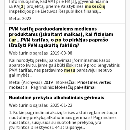
Informuojame, kad VMI prie FM[1], įgyvendindama
i.EKA[
2
] projektą, priėmė Valstybinės
mokesčių
inspekcijos prie Lietuvos Respublikos finansų...
Metai:
2022
PVM tarifą parduodamiems medienos
produktams (įskaitant malkas), kai fiziniam
(
ar
...PVM tarifas, o
po
to pirkėjas paprašo
išrašyti PVM sąskaitą faktūrą?
Web turinio sąrašas
2019-03-08
Kai nurodytų prekių pardavimas įforminamas kasos
aparato kvitu, jame gali būti išskirtas 9 proc. lengvatinis
PVM tarifas, nes pardavimo
metu
pardavėjui nebuvo
galimybės...
Metai (Archyvas):
2019
Mokesčiai:
Pridėtinės vertės
mokestis
Pagrindinis:
Mokesčių pakeitimai
Nuotolinė prekyba alkoholiniais gėrimais
Web turinio sąrašas
2025-01-22
1. Kokie pagrindiniai akcizų teisės aktai reglamentuoja
nuotolinę prekybą alkoholiniais gėrimais? Pagrindinės
nuostatos, susijusios su nuotoline prekyba, yra
įtvirtintos Direktyvos1 44 straipsnyje...