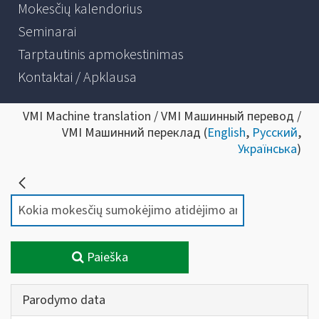
Mokesčių kalendorius
Seminarai
Tarptautinis apmokestinimas
Kontaktai / Apklausa
VMI Machine translation / VMI Машинный перевод /
VMI Машинний переклад (
English
,
Русский
,
Українська
)
Paieška
Parodymo data