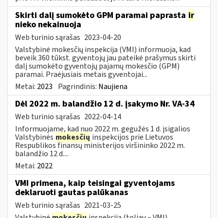
Skirti dalį sumokėto GPM paramai paprasta
ir
nieko nekainuoja
Web turinio sąrašas
2023-04-20
Valstybinė mokesčių inspekcija (VMI) informuoja, kad
beveik 360 tūkst. gyventojų jau pateikė prašymus skirti
dalį sumokėto gyventojų pajamų mokesčio (GPM)
paramai. Praėjusiais metais gyventojai...
Metai:
2023
Pagrindinis:
Naujiena
Dėl 2022 m. balandžio 12 d. įsakymo Nr. VA-34
Web turinio sąrašas
2022-04-14
Informuojame, kad nuo 2022 m. gegužės 1 d. įsigalios
Valstybinės
mokesčių
inspekcijos prie Lietuvos
Respublikos finansų ministerijos viršininko 2022 m.
balandžio 12 d....
Metai:
2022
VMI primena, kaip teisingai gyventojams
deklaruoti gautas palūkanas
Web turinio sąrašas
2021-03-25
Valstybinė
mokesčių
inspekcija (toliau – VMI)