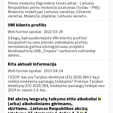
Pelno mokestis Pagrindinis teisės aktas - Lietuvos
Respublikos pelno mokesčio įstatymas (toliau – PMĮ)
Mokesčio mokėtojai: Lietuvos vienetas; Užsienio
vienetas. Mokesčio objektas: Lietuvos vieneto...
VMI kliento profilis
Web turinio sąrašas
2022-03-29
Džiugu, kad susidomėjote VMI kliento profiliu!
Susipažinti su savo įmonės individualiu profiliu
nemokamai galima užsiregistravus projekto
bendraautorių UAB „Finpass“ savitarnos svetainėje
adresu...
Kita aktuali informacija
Web turinio sąrašas
2023-04-24
CESOP: kas yra Tarybos direktyva (ES) 2020/284 ir ką ji
reiškia mokėjimo paslaugų teikėjams? Priėmus Tarybos
direktyvą (ES) 2020/284, mokėjimo paslaugų teikėjai nuo
2024 m. sausio 1 d. kas...
Dėl akcizų lengvatų taikymo etilo alkoholiui
ir
(arba) alkoholiniams gėrimams,
skirtiems...Lietuvos Respublikos akcizų