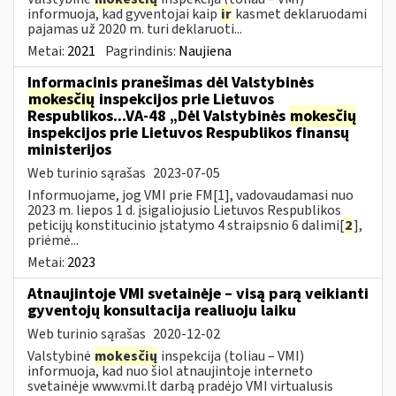
informuoja, kad gyventojai kaip
ir
kasmet deklaruodami
pajamas už 2020 m. turi deklaruoti...
Metai:
2021
Pagrindinis:
Naujiena
Informacinis pranešimas dėl Valstybinės
mokesčių
inspekcijos prie Lietuvos
Respublikos...VA-48 „Dėl Valstybinės
mokesčių
inspekcijos prie Lietuvos Respublikos finansų
ministerijos
Web turinio sąrašas
2023-07-05
Informuojame, jog VMI prie FM[1], vadovaudamasi nuo
2023 m. liepos 1 d. įsigaliojusio Lietuvos Respublikos
peticijų konstitucinio įstatymo 4 straipsnio 6 dalimi[
2
],
priėmė...
Metai:
2023
Atnaujintoje VMI svetainėje – visą parą veikianti
gyventojų konsultacija realiuoju laiku
Web turinio sąrašas
2020-12-02
Valstybinė
mokesčių
inspekcija (toliau – VMI)
informuoja, kad nuo šiol atnaujintoje interneto
svetainėje www.vmi.lt darbą pradėjo VMI virtualusis