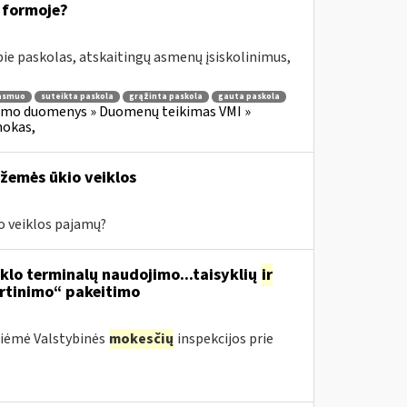
 formoje?
e paskolas, atskaitingų asmenų įsiskolinimus,
 asmuo
suteikta paskola
grąžinta paskola
gauta paskola
imo duomenys » Duomenų teikimas VMI »
mokas,
 žemės ūkio veiklos
io veiklos pajamų?
nklo terminalų naudojimo...taisyklių
ir
irtinimo“ pakeitimo
priėmė Valstybinės
mokesčių
inspekcijos prie