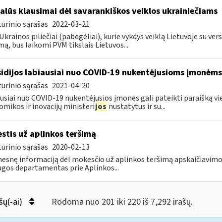
alūs klausimai dėl savarankiškos veiklos ukrainiečiams
urinio sąrašas
2022-03-21
Ukrainos piliečiai (pabėgėliai), kurie vykdys veiklą Lietuvoje su vers
ą, bus laikomi PVM tikslais Lietuvos...
idijos labiausiai nuo COVID-19 nukentėjusioms įmonėms
urinio sąrašas
2021-04-20
usiai nuo COVID-19 nukentėjusios įmonės gali pateikti paraišką vien
mikos ir inovacijų ministeri
jos
nustatytus ir su...
stis už aplinkos teršimą
urinio sąrašas
2020-02-13
esnę informaciją dėl mokesčio už aplinkos teršimą apskaičiavim
gos departamentas prie Aplinkos...
šų(-ai)
Rodoma nuo 201 iki 220 iš 7,292 irašų.