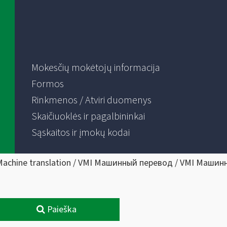
Mokesčių mokėtojų informacija
Formos
Rinkmenos / Atviri duomenys
Skaičiuoklės ir pagalbininkai
Sąskaitos ir įmokų kodai
Machine translation / VMI Машинный перевод / VMI Машин
Paieška