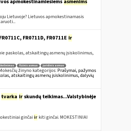
etuvos apmokestinamiesiems
asmenims
oju Lietuvoje? Lietuvos apmokestinamasis
ruoti...
, FR0711C, FR0711D, FR0711E
ir
e paskolas, atskaitingų asmenų įsiskolinimus,
skolinimas
fizinis asmuo
juridinis asmuo
Mokesčių žinyno kategorijos:
Prašymai, pažymos
as, atskaitingų asmenų įsiskolinimus, dalyvių
o
tvarka
ir
skundų teikimas...Valstybinėje
okestiniai ginčai
ir
kiti ginčai. MOKESTINIAI