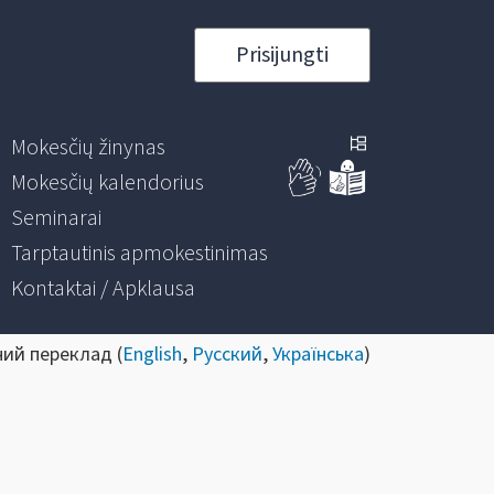
Prisijungti
Mokesčių žinynas
Mokesčių kalendorius
Seminarai
Tarptautinis apmokestinimas
Kontaktai / Apklausa
ний переклад (
English
,
Русский
,
Українська
)