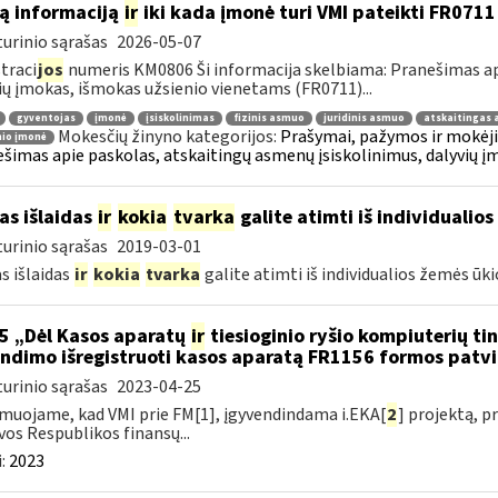
ą informaciją
ir
iki kada įmonė turi VMI pateikti FR0711
urinio sąrašas
2026-05-07
traci
jos
numeris KM0806 Ši informacija skelbiama: Pranešimas api
ių įmokas, išmokas užsienio vienetams (FR0711)...
gyventojas
įmonė
įsiskolinimas
fizinis asmuo
juridinis asmuo
atskaitingas
Mokesčių žinyno kategorijos:
Prašymai, pažymos ir mokėj
nio įmonė
šimas apie paskolas, atskaitingų asmenų įsiskolinimus, dalyvių į
as išlaidas
ir
kokia
tvarka
galite atimti iš individualios
urinio sąrašas
2019-03-01
s išlaidas
ir
kokia
tvarka
galite atimti iš individualios žemės ūk
5 „Dėl Kasos aparatų
ir
tiesioginio ryšio kompiuterių ti
ndimo išregistruoti kasos aparatą FR1156 formos patv
urinio sąrašas
2023-04-25
muojame, kad VMI prie FM[1], įgyvendindama i.EKA[
2
] projektą, 
vos Respublikos finansų...
:
2023