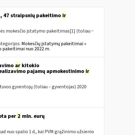
, 47 straipsnių pakeitimo
ir
tės mokesčio įstatymo pakeitimas[1] (toliau −
tegorijos:
Mokesčių įstatymų pakeitimai »
o pakeitimai nuo 2022 m.
davimo
ar
kitokio
 realizavimo pajamų apmokestinimo
ir
vos gyventojų (toliau – gyventojas) 2020
uota per
2
mln. eurų
ad nuo spalio 1 d., kai PVM grąžinimo užsienio