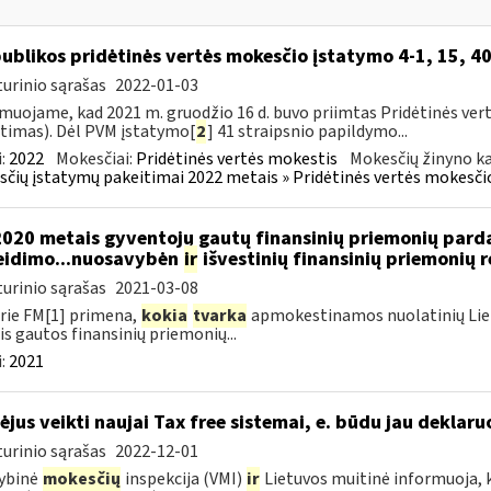
ublikos pridėtinės vertės mokesčio įstatymo 4-1, 15, 40
urinio sąrašas
2022-01-03
muojame, kad 2021 m. gruodžio 16 d. buvo priimtas Pridėtinės ver
timas). Dėl PVM įstatymo[
2
] 41 straipsnio papildymo...
:
2022
Mokesčiai:
Pridėtinės vertės mokestis
Mokesčių žinyno ka
čių įstatymų pakeitimai 2022 metais » Pridėtinės vertės mokesči
2020 metais gyventojų gautų finansinių priemonių par
eidimo...nuosavybėn
ir
išvestinių finansinių priemonių
urinio sąrašas
2021-03-08
rie FM[1] primena,
kokia
tvarka
apmokestinamos nuolatinių Lietu
s gautos finansinių priemonių...
:
2021
ėjus veikti naujai Tax free sistemai, e. būdu jau deklar
urinio sąrašas
2022-12-01
ybinė
mokesčių
inspekcija (VMI)
ir
Lietuvos muitinė informuoja, k