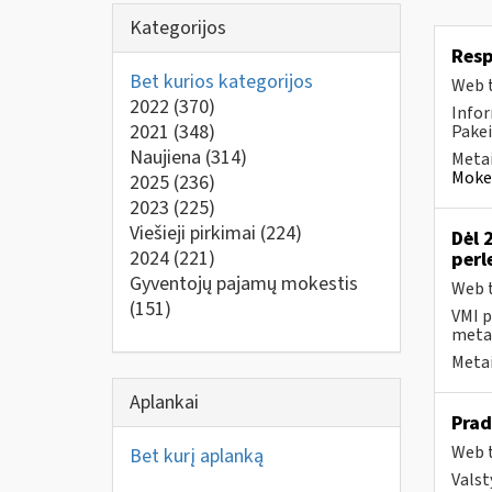
Kategorijos
Resp
Bet kurios kategorijos
Web t
2022
(370)
Infor
2021
(348)
Pakei
Naujiena
(314)
Metai
Mokes
2025
(236)
2023
(225)
Viešieji pirkimai
(224)
Dėl 
2024
(221)
perl
Gyventojų pajamų mokestis
Web t
(151)
VMI p
metai
Metai
Aplankai
Prad
Web t
Bet kurį aplanką
Valst