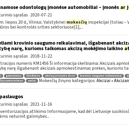
inamose odontologų įmonėse automobiliai – įmonės
ar
urinio sąrašas
2020-07-21
m. liepos 20 d., Vilnius. Valstybinei
mokesčių
inspekcijai (toliau –
iūros bei kontrolės srities sektoriuose[1],...
liami krovinio saugumo reikalavimai, išgabenant akciza
tybę narę, kurioms taikomas akcizų mokėjimo laikino
a
urinio sąrašas
2018-11-22
tracijos numeris KM1456 Ši informacija skelbiama: Akcizais apmok
ybę narę išgabenant akcizais apmokestinamas prekes, kurioms tai
i
gabenimas
išvežimas
akcizų įstatymo 15 str
krovinio saugumo reikalavimai
a
Mokesčių žinyno kategorijos:
Akcizai » Akciza
čių numeravimas
amlar
paslaugos
urinio sąrašas
2021-11-16
nventorizacijos atlikimo Informuojame, kad dėl Lietuvoje susiklos
ms neturint galimybės...