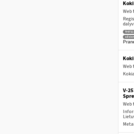
Koki
Web t
Regis
dalyv
fr0711
užsie
Prane
Koki
Web t
Kokia
V-25
Spre
Web t
Infor
Lietu
Metai