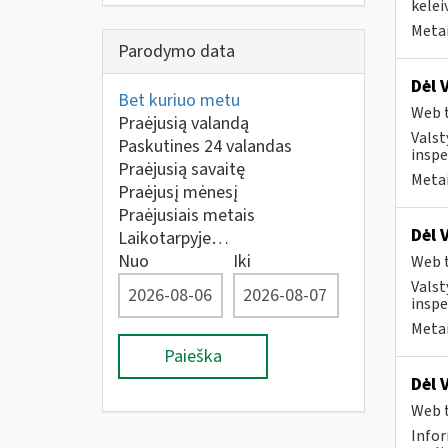
kelei
Metai
Parodymo data
Dėl 
Bet kuriuo metu
Web t
Praėjusią valandą
Valst
Paskutines 24 valandas
inspe
Praėjusią savaitę
Metai
Praėjusį mėnesį
Praėjusiais metais
Dėl 
Laikotarpyje…
Nuo
Iki
Web t
Valst
inspe
Metai
Paieška
Dėl 
Web t
Infor