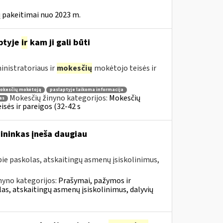
 pakeitimai nuo 2023 m.
ptyje
ir
kam ji gali būti
nistratoriaus ir
mokesčių
mokėtojo teisės ir
mokesčių mokėtoją
paslaptyje laikoma informacija
Mokesčių žinyno kategorijos:
Mokesčių
as
sės ir pareigos (32-42 s
vininkas įneša daugiau
e paskolas, atskaitingų asmenų įsiskolinimus,
nyno kategorijos:
Prašymai, pažymos ir
, atskaitingų asmenų įsiskolinimus, dalyvių