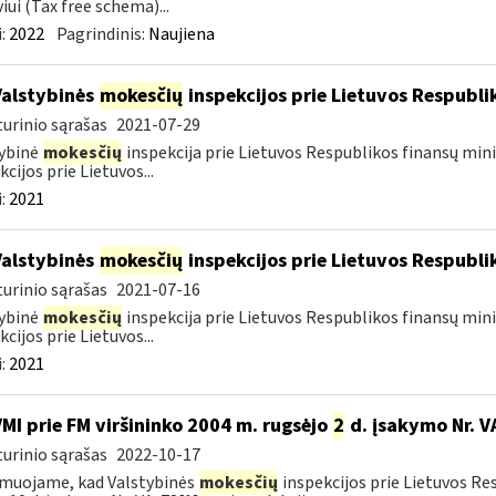
viui (Tax free schema)...
:
2022
Pagrindinis:
Naujiena
Valstybinės
mokesčių
inspekcijos prie Lietuvos Respublik
urinio sąrašas
2021-07-29
ybinė
mokesčių
inspekcija prie Lietuvos Respublikos finansų mini
kcijos prie Lietuvos...
:
2021
Valstybinės
mokesčių
inspekcijos prie Lietuvos Respublik
urinio sąrašas
2021-07-16
ybinė
mokesčių
inspekcija prie Lietuvos Respublikos finansų mini
kcijos prie Lietuvos...
:
2021
VMI prie FM viršininko 2004 m. rugsėjo
2
d. įsakymo Nr. V
urinio sąrašas
2022-10-17
muojame, kad Valstybinės
mokesčių
inspekcijos prie Lietuvos Re