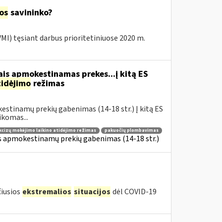
jos
savininko?
 VMI) tęsiant darbus prioritetiniuose 2020 m.
is apmokestinamas prekes...į kitą ES
tidėjimo
režimas
estinamų prekių gabenimas (14-18 str.) Į kitą ES
komas...
kcizų mokėjimo laikino atidėjimo režimas
pakuočių plombavimas
is apmokestinamų prekių gabenimas (14-18 str.)
čiusios
ekstremalios
situacijos
dėl COVID-19