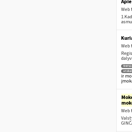
Apie
Web t
1.Kad
asmuo
Kuri
Web t
Regis
dalyv
fr0711
atska
ir mo
įmok
Moke
mok
Web t
Valst
GINČA