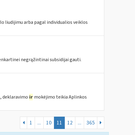
lo liudijimu arba pagal individualios veiklos
kartinei negrąžintinai subsidijai gauti.
o, deklaravimo
ir
mokėjimo teikia Aplinkos
1
...
10
11
12
...
365