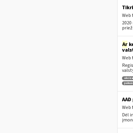
Tikr
Web t
2020 
priež
Ar
ke
vals
Web t
Regis
valst
akciza
pakuo
AAD 
Web t
Dėl i
įmonė