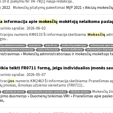
o 10 d. įsakymu Nr. VA-78[1] nauja redakcija...
:
2022
Mokesčių įstatymų pakeitimai:
MĮP 2021 » Akcizų mokesčių
ia
informacija apie
mokesčių
mokėtoją nelaikoma pasla
urinio sąrašas
2026-06-02
tracijos numeris KM0133 Ši informacija skelbiama:
Mokesčių
admi
gos...
čių administravimas
maį 38 str.
maį 39 str.
mokesčių mokėtojas
informacija apie 
laptyje laikoma informacija
vieša informacija
viešai skelbiama
informacijos slaptum
istravimas » Mokesčių administratoriaus ir mokesčių mokėtojo tei
ikia teikti FR0711 formą, jeigu individualios įmonės sa
urinio sąrašas
2026-05-07
traci
jos
numeris KM2463 Ši informacija skelbiama: Pranešimas api
ių įmokas, išmokas užsienio vienetams (FR0711)...
Mokesčių ži
individuali įmonė
individualios įmonės savininkas
tikslinės įmokos
imo duomenys » Duomenų teikimas VMI » Pranešimas apie paskolas
as,