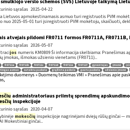
 smulkiojo verslo schemos (SVS) Lietuvoje taikymą Li
urinio sąrašas
2025-04-22
a Lietuvos apmokestinamasis asmuo turi registruotis PVM mokėt
 nuo 2025-05-01 turi įsiregistruoti PVM mokėtoju, skaičiuoti, dekla
ais atvejais pildomi FR0711 formos FR0711A, FR0711B
urinio sąrašas
2026-05-07
traci
jos
numeris KM0809 Ši informacija skelbiama: Pranešimas api
ių įmokas, išmokas užsienio vienetams (FR0711)...
fr0711a
fr0711b
fr0711c
fr0711d
fr0711e
fr0711f
gyventojas
įmonė
įsi
itingas asmuo
suteikta paskola
grąžinta paskola
gauta paskola
užsienio įmonė
kėjimo duomenys » Duomenų teikimas VMI » Pranešimas apie paskol
as,
sčių
administratoriaus priimtų sprendimų apskundim
esčių
inspekcijoje
urinio sąrašas
2020-04-07
ybinėje
mokesčių
inspekcijoje nagrinėjami dviejų rūšių ginčai — m
I Mokestiniai ginčai...