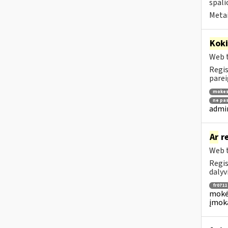
spali
Metai
Kok
Web t
Regis
parei
mokes
ne pas
admin
Ar
re
Web t
Regis
dalyv
fr0711
mokėj
įmok