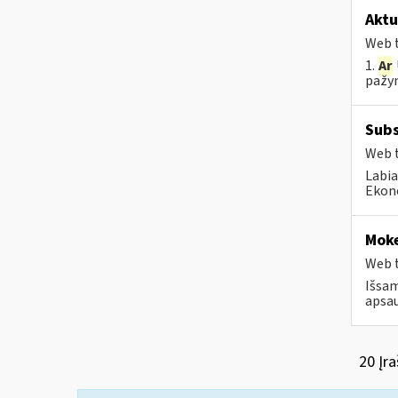
Aktu
Web t
1.
Ar
pažym
Subs
Web t
Labia
Ekono
Moke
Web t
Išsam
apsau
20 Įra