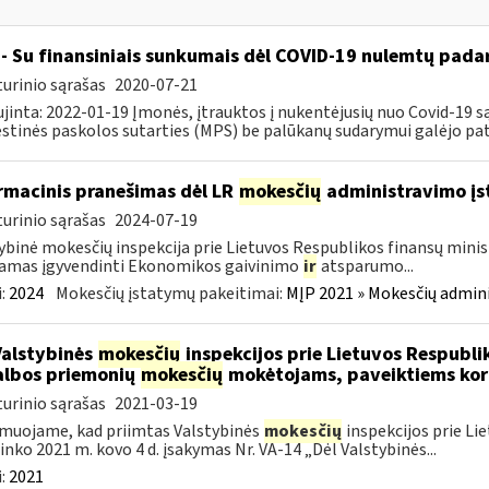
- Su finansiniais sunkumais dėl COVID-19 nulemtų padar
urinio sąrašas
2020-07-21
jinta: 2022-01-19 Įmonės, įtrauktos į nukentėjusių nuo Covid-19 są
tinės paskolos sutarties (MPS) be palūkanų sudarymui galėjo pateik
rmacinis pranešimas dėl LR
mokesčių
administravimo į
urinio sąrašas
2024-07-19
ybinė mokesčių inspekcija prie Lietuvos Respublikos finansų minist
amas įgyvendinti Ekonomikos gaivinimo
ir
atsparumo...
:
2024
Mokesčių įstatymų pakeitimai:
MĮP 2021 » Mokesčių admin
Valstybinės
mokesčių
inspekcijos prie Lietuvos Respublik
lbos priemonių
mokesčių
mokėtojams, paveiktiems kor
urinio sąrašas
2021-03-19
muojame, kad priimtas Valstybinės
mokesčių
inspekcijos prie Li
ninko 2021 m. kovo 4 d. įsakymas Nr. VA-14 „Dėl Valstybinės...
:
2021