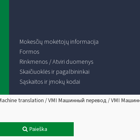
Mokesčių mokėtojų informacija
Formos
Rinkmenos / Atviri duomenys
Skaičiuoklės ir pagalbininkai
Sąskaitos ir įmokų kodai
Machine translation / VMI Машинный перевод / VMI Машин
Paieška