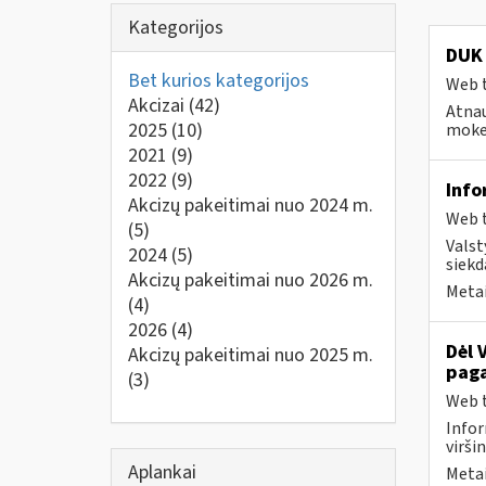
Kategorijos
DUK 
Bet kurios kategorijos
Web t
Akcizai
(42)
Atnau
2025
(10)
mokes
2021
(9)
2022
(9)
Info
Akcizų pakeitimai nuo 2024 m.
Web t
(5)
Valst
2024
(5)
siekd
Akcizų pakeitimai nuo 2026 m.
Metai
(4)
2026
(4)
Dėl 
Akcizų pakeitimai nuo 2025 m.
paga
(3)
Web t
Infor
virši
Aplankai
Metai