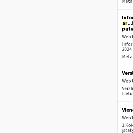
Metai
Info
ar
..
patv
Web t
Infor
2024 
Metai
Vers
Web t
Versl
Lietu
Vien
Web t
1.Kok
įstat