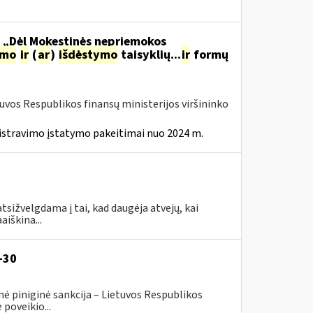
o „Dėl Mokestinės nepriemokos
imo
ir
(
ar
)
išdėstymo
taisyklių...
ir
formų
tuvos Respublikos finansų ministerijos viršininko
istravimo įstatymo pakeitimai nuo 2024 m.
tsižvelgdama į tai, kad daugėja atvejų, kai
aiškina...
-30
ė piniginė sankcija – Lietuvos Respublikos
poveikio...