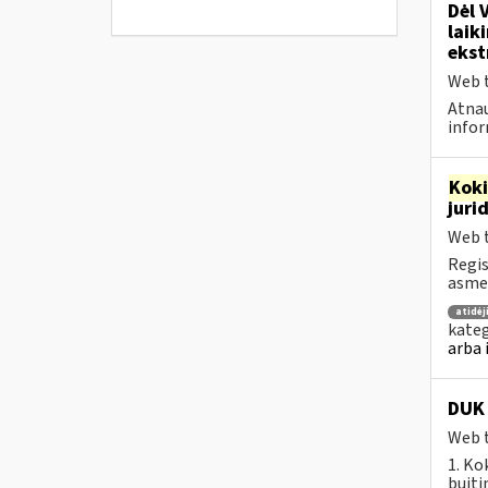
Dėl 
laik
ekst
Web t
Atnau
infor
Kok
juri
Web t
Regis
asmen
atidė
kateg
arba 
DUK 
Web t
1. Ko
buiti