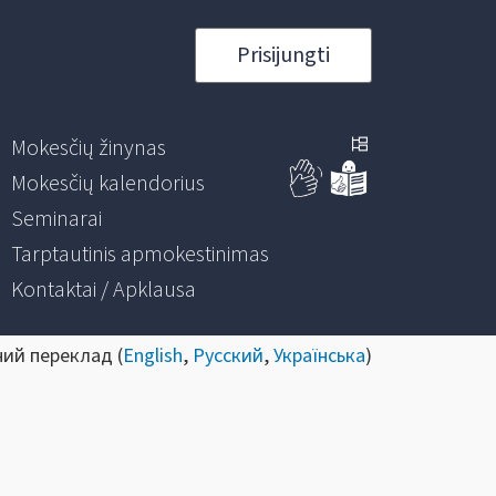
Prisijungti
Mokesčių žinynas
Mokesčių kalendorius
Seminarai
Tarptautinis apmokestinimas
Kontaktai / Apklausa
ний переклад (
English
,
Русский
,
Українська
)