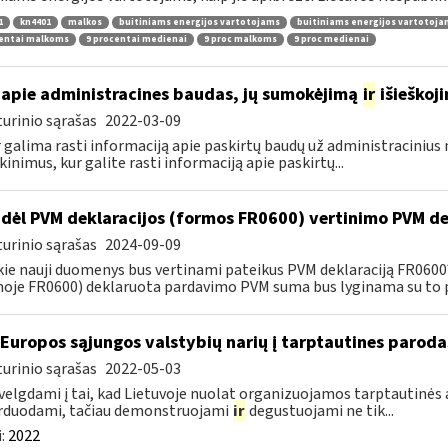
1
kn4401
malkos
buitiniams energijos vartotojams
buitiniams energijos vartotoj
centai malkoms
9 procentai medienai
9 proc malkoms
9 proc medienai
apie administracines baudas, jų sumokėjimą
ir
išieškoj
urinio sąrašas
2022-03-09
r galima rasti informaciją apie paskirtų baudų už administraciniu
kinimus, kur galite rasti informaciją apie paskirtų...
dėl PVM deklaracijos (formos FR0600) vertinimo PVM de
urinio sąrašas
2024-09-09
kie nauji duomenys bus vertinami pateikus PVM deklaraciją FR060
oje FR0600) deklaruota pardavimo PVM suma bus lyginama su to p
 Europos sąjungos valstybių narių į tarptautines paroda
urinio sąrašas
2022-05-03
velgdami į tai, kad Lietuvoje nuolat organizuojamos tarptautinės 
rduodami, tačiau demonstruojami
ir
degustuojami ne tik...
:
2022