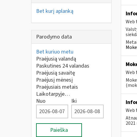
Bet kurį aplanką
Info
Web t
Valst
siekd
Parodymo data
Metai
Mokes
Bet kuriuo metu
Praėjusią valandą
Moke
Paskutines 24 valandas
Praėjusią savaitę
Web t
Praėjusį mėnesį
Mokes
(moke
Praėjusiais metais
Laikotarpyje…
Nuo
Iki
Info
Web t
Atnau
2021 
Paieška