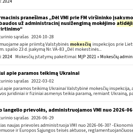
:
2024
rmacinis pranešimas „Dėl VMI prie FM viršininko įsakym
.baudos už administracinį nusižengimą mokėjimo
atidėj
irtinimo“
urinio sąrašas
2024-10-28
muojame apie priimtą Valstybinės
mokesčių
inspekcijos prie Lie
m. spalio 23 d. įsakymą Nr. VA-83 „Dėl mokestinės...
:
2024
Mokesčių įstatymų pakeitimai:
MĮP 2021 » Mokesčių admin
lui apie paramos teikimą Ukrainai
urinio sąrašas
2022-03-02
ui apie paramos teikimą Ukrainai Valstybinė mokesčių inspekcija, a
vos juridiniai ir fiziniai asmenys teikia paramą, remiant Ukrainą, pa
o langelio prievolės, administruojamos VMI nuo 2026-06
urinio sąrašas
2026-06-29
ias naujas prievoles administruoja VMI nuo 2026-06-30? -Ekonomin
ymuose ir Europos Sąjungos teisės aktuose, reglamentuojančiuose 