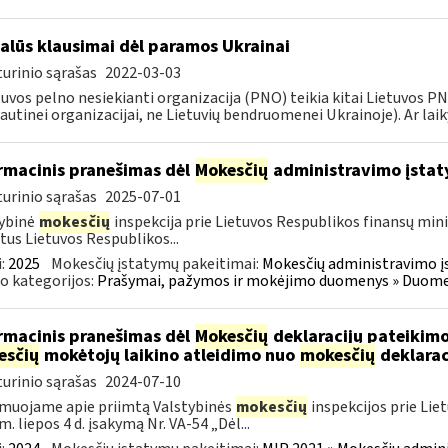
alūs klausimai dėl paramos Ukrainai
urinio sąrašas
2022-03-03
tuvos pelno nesiekianti organizacija (PNO) teikia kitai Lietuvos 
autinei organizacijai, ne Lietuvių bendruomenei Ukrainoje). Ar laiky
rmacinis pranešimas dėl
Mokesčių
administravimo įstat
urinio sąrašas
2025-07-01
ybinė
mokesčių
inspekcija prie Lietuvos Respublikos finansų mini
tus Lietuvos Respublikos...
:
2025
Mokesčių įstatymų pakeitimai:
Mokesčių administravimo į
o kategorijos:
Prašymai, pažymos ir mokėjimo duomenys » Duomenų
rmacinis pranešimas dėl
Mokesčių
deklaracijų pateikimo
esčių
mokėtojų laikino atleidimo nuo
mokesčių
deklarac
urinio sąrašas
2024-07-10
muojame apie priimtą Valstybinės
mokesčių
inspekcijos prie Lie
m. liepos 4 d. įsakymą Nr. VA-54 „Dėl...