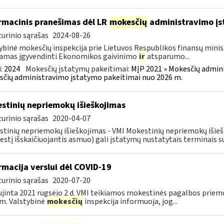
rmacinis pranešimas dėl LR
mokesčių
administravimo į
urinio sąrašas
2024-08-26
ybinė mokesčių inspekcija prie Lietuvos Respublikos finansų minist
amas įgyvendinti Ekonomikos gaivinimo
ir
atsparumo...
:
2024
Mokesčių įstatymų pakeitimai:
MĮP 2021 » Mokesčių admin
čių administravimo įstatymo pakeitimai nuo 2026 m.
stinių nepriemokų išieškojimas
urinio sąrašas
2020-04-07
tinių nepriemokų išieškojimas - VMI Mokestinių nepriemokų iši
stį išskaičiuojantis asmuo) gali įstatymų nustatytais terminais s
rmacija verslui dėl COVID-19
urinio sąrašas
2020-07-20
jinta 2021 rugsėjo 2 d. VMI teikiamos mokestinės pagalbos priemo
m. Valstybinė
mokesčių
inspekcija informuoja, jog...