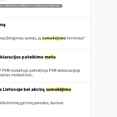
ams tiekiamoms malkoms ir medienos produktams
imą
s nusižengimus sumas, jų
sumokėjimo
terminus?
klaracijos pateikimo
metu
0? PVM mokėtojo pateiktoje PVM deklaracijoje
aties mokestinio...
s Lietuvoje bei akcizų
sumokėjimo
alkoholinių gėrimų parodos, kuriose