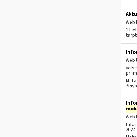
Aktu
Web t
1.Lie
tarpt
Info
Web t
Valst
priim
Metai
žinyn
Info
mok
Web t
Infor
2024 