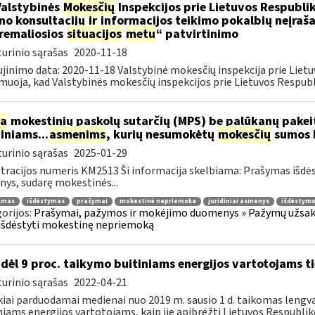
Valstybinės
Mokesčių
Inspekcijos prie Lietuvos Respublik
ino konsultacijų
ir
informacijos teikimo pokalbių neįrašan
remaliosios
situacijos
metu
“ patvirtinimo
urinio sąrašas
2020-11-18
jinimo data: 2020-11-18 Valstybinė mokesčių inspekcija prie Lietu
muoja, kad Valstybinės mokesčių inspekcijos prie Lietuvos Respubli
ia
mokestinių paskolų sutarčių (MPS) be palūkanų pake
diniams...
asmenims
, kurių nesumokėtų
mokesčių
sumos b
urinio sąrašas
2025-01-29
tracijos numeris KM2513 Ši informacija skelbiama: Prašymas išdė
ys, sudarę mokestinės...
jimas
išdėstymas
prašymai
mokestinė nepriemoka
juridiniai asmenys
išdėstymo
orijos:
Prašymai, pažymos ir mokėjimo duomenys » Pažymų užsaky
išdėstyti mokestinę nepriemoką
dėl 9 proc. taikymo buitiniams energijos vartotojams
urinio sąrašas
2022-04-21
kiai parduodamai medienai nuo 2019 m. sausio 1 d. taikomas lengvat
niams energijos vartotojams, kaip jie apibrėžti Lietuvos Respubliko