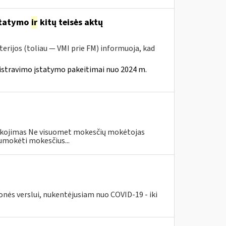
statymo
ir
kitų teisės aktų
erijos (toliau — VMI prie FM) informuoja, kad
istravimo įstatymo pakeitimai nuo 2024 m.
eškojimas Ne visuomet mokesčių mokėtojas
umokėti mokesčius...
nės verslui, nukentėjusiam nuo COVID-19 - iki