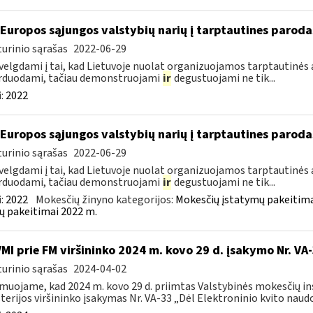
 Europos sąjungos valstybių narių į tarptautines paroda
urinio sąrašas
2022-06-29
velgdami į tai, kad Lietuvoje nuolat organizuojamos tarptautinės 
rduodami, tačiau demonstruojami
ir
degustuojami ne tik...
:
2022
 Europos sąjungos valstybių narių į tarptautines paroda
urinio sąrašas
2022-06-29
velgdami į tai, kad Lietuvoje nuolat organizuojamos tarptautinės 
rduodami, tačiau demonstruojami
ir
degustuojami ne tik...
:
2022
Mokesčių žinyno kategorijos:
Mokesčių įstatymų pakeitima
ų pakeitimai 2022 m.
VMI prie FM viršininko 2024 m. kovo 29 d. įsakymo Nr. VA
urinio sąrašas
2024-04-02
muojame, kad 2024 m. kovo 29 d. priimtas Valstybinės mokesčių in
terijos viršininko įsakymas Nr. VA-33 „Dėl Elektroninio kvito naudo