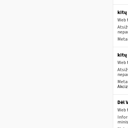
kitų
Web t
Atsiž
nepa
Metai
kitų
Web t
Atsiž
nepa
Metai
Akciz
Dėl 
Web t
Infor
minis