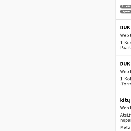
kn 440
9 pro
DUK 
Web t
1. Ku
Paaiš
DUK 
Web t
1. Ko
(form
kitų
Web t
Atsiž
nepa
Metai