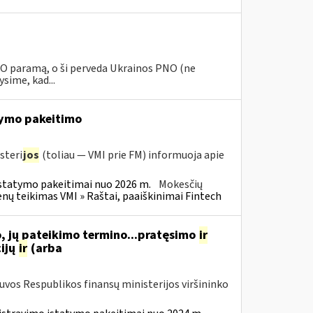
PNO paramą, o ši perveda Ukrainos PNO (ne
sime, kad...
ymo pakeitimo
steri
jos
(toliau — VMI prie FM) informuoja apie
statymo pakeitimai nuo 2026 m.
Mokesčių
 teikimas VMI » Raštai, paaiškinimai Fintech
, jų pateikimo termino...pratęsimo
ir
ijų
ir
(arba
tuvos Respublikos finansų ministerijos viršininko