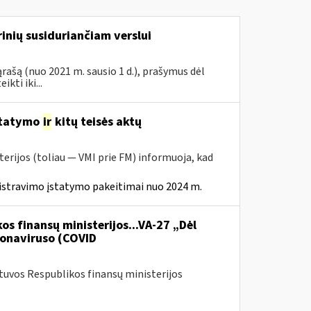
inių susiduriančiam verslui
rašą (nuo 2021 m. sausio 1 d.), prašymus dėl
ti iki...
statymo
ir
kitų teisės aktų
erijos (toliau — VMI prie FM) informuoja, kad
istravimo įstatymo pakeitimai nuo 2024 m.
os finansų ministerijos...VA-27 „Dėl
onaviruso (COVID
etuvos Respublikos finansų ministerijos