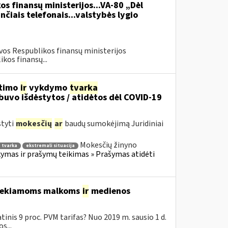
os finansų ministerijos...VA-80 „Dėl
čiais telefonais...valstybės lygio
vos Respublikos finansų ministerijos
kos finansų...
itimo
ir
vykdymo
tvarka
uvo išdėstytos / atidėtos dėl COVID-19
styti
mokesčių
ar
baudų sumokėjimą Juridiniai
Mokesčių žinyno
 tvarka
ekstremali situacija
mas ir prašymų teikimas » Prašymas atidėti
 tiekiamoms malkoms
ir
medienos
inis 9 proc. PVM tarifas? Nuo 2019 m. sausio 1 d.
s...