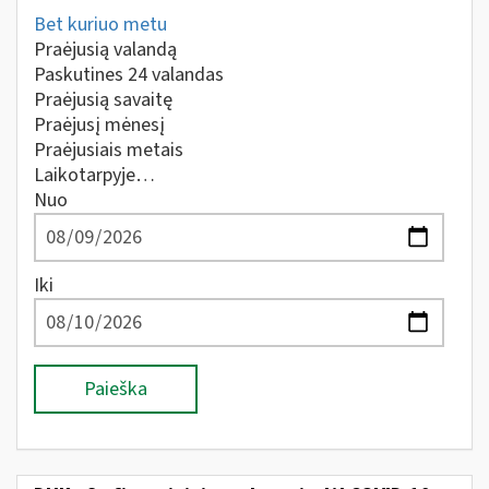
Bet kuriuo metu
Praėjusią valandą
Paskutines 24 valandas
Praėjusią savaitę
Praėjusį mėnesį
Praėjusiais metais
Laikotarpyje…
Nuo
Iki
Paieška