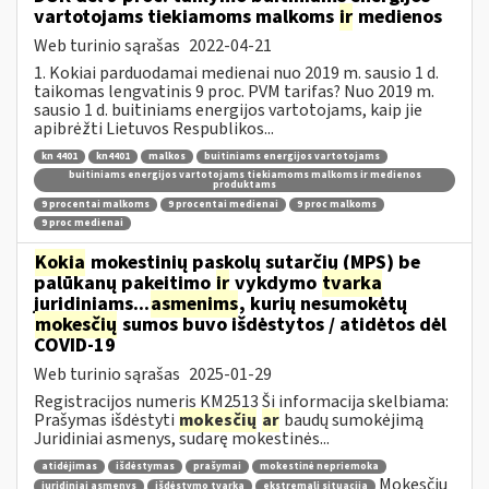
vartotojams tiekiamoms malkoms
ir
medienos
Web turinio sąrašas
2022-04-21
1. Kokiai parduodamai medienai nuo 2019 m. sausio 1 d.
taikomas lengvatinis 9 proc. PVM tarifas? Nuo 2019 m.
sausio 1 d. buitiniams energijos vartotojams, kaip jie
apibrėžti Lietuvos Respublikos...
kn 4401
kn4401
malkos
buitiniams energijos vartotojams
buitiniams energijos vartotojams tiekiamoms malkoms ir medienos
produktams
9 procentai malkoms
9 procentai medienai
9 proc malkoms
9 proc medienai
Kokia
mokestinių paskolų sutarčių (MPS) be
palūkanų pakeitimo
ir
vykdymo
tvarka
juridiniams...
asmenims
, kurių nesumokėtų
mokesčių
sumos buvo išdėstytos / atidėtos dėl
COVID-19
Web turinio sąrašas
2025-01-29
Registracijos numeris KM2513 Ši informacija skelbiama:
Prašymas išdėstyti
mokesčių
ar
baudų sumokėjimą
Juridiniai asmenys, sudarę mokestinės...
atidėjimas
išdėstymas
prašymai
mokestinė nepriemoka
Mokesčių
juridiniai asmenys
išdėstymo tvarka
ekstremali situacija