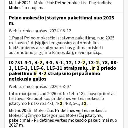
Metai:
2021
Mokesčiai:
Pelno mokestis
Pagrindinis:
Mokesčio naujiena
Pelno mokesčio įstatymo pakeitimai nuo 2025
m.
Web turinio sąrašas
2024-08-12
1.Pagal Pelno mokesčio įstatymo pakeitimą, nuo 2025
m. sausio 1 d. įsigijus lengvuosius automobilius,
leidžiamiems atskaitymams bus galima priskirti
automobilio įsigijimo kainos dalį, neviršijančią...
IX-751 4-1, 4-
2
, 4-3, 5-1, 12, 12-
2
, 13-
2
, 78, 88-
1, 115-1, 115-6, 115-11 straipsnių...
ir
2
priedo
pakeitimo
ir
4-
2
straipsnio pripažinimo
netekusiu galios
Web turinio sąrašas
2026-08-07
Informuojame, kad 2026 m. birželio 18 d. buvo priimtas
Lietuvos Respublikos pridėtinės vertės mokesčio
įstatymo Nr. IX-751 4-1, 4-
2
, 4-3, 5-1, 1
2
,...
Metai:
2026
Mokesčiai:
Pridėtinės vertės mokestis
Mokesčių žinyno kategorijos:
Mokesčių įstatymų
pakeitimai » Pridėtinės vertės mokesčio pakeitimai nuo
2027 m.