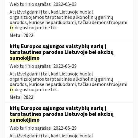
Web turinio sąrašas
2022-05-03
Atsižvelgdami į tai, kad Lietuvoje nuolat
organizuojamos tarptautinės alkoholinių gėrimų
parodos, kuriose neparduodami, tačiau demonstruojami
ir
degustuojami ne tik...
Metai:
2022
kitų Europos sąjungos valstybių narių į
tarptautines parodas Lietuvoje bei akcizų
sumokėjimo
Web turinio sąrašas
2022-06-29
Atsižvelgdami į tai, kad Lietuvoje nuolat
organizuojamos tarptautinės alkoholinių gėrimų
parodos, kuriose neparduodami, tačiau demonstruojami
ir
degustuojami ne tik...
Metai:
2022
kitų Europos sąjungos valstybių narių į
tarptautines parodas Lietuvoje bei akcizų
sumokėjimo
Web turinio sąrašas
2022-06-29
Atsižvelgdami į tai, kad Lietuvoje nuolat