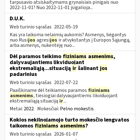
tarpusavio atsiskaitymams grynaisiais pinigais nuo
2022-11-01? Nuo 2022-11-01 įsigalioja...
D.U.K.
Web turinio sąrašas
2022-05-19
Kas yra laikoma nelaimių aukomis? Asmenys, bėgantys
nuo Rusi
jos
agresi
jos
ir atvykstantys į Europos Sąjungą,
arba asmenys, nukentėję nuo...
Dėl paramos teikimo
fiziniams
asmenims
,
dalyvaujantiems likviduojant
ekstremaliąją...situaciją
ir
šalinant
jos
padarinius
Web turinio sąrašas
2022-07-22
Paaiškiname dėl teikiamos paramos
fiziniams
asmenims
, tiesiogiai dalyvaujantiems likviduojant
ekstremaliąją situaciją
ir
...
Metai:
2022
Mokesčiai:
Pelno mokestis
Kokios nekilnojamojo turto mokesčio lengvatos
taikomos
fiziniams
asmenims
?
Web turinio sąrašas
2026-01-07