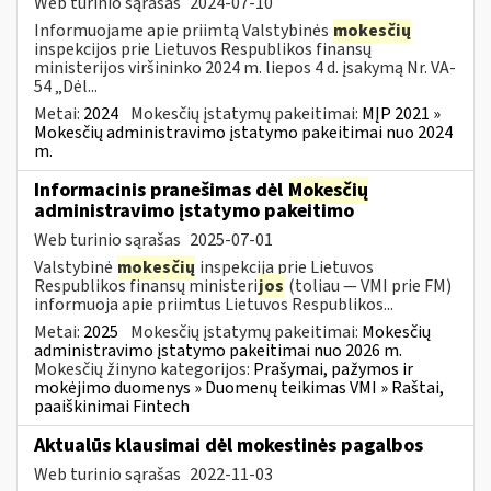
Web turinio sąrašas
2024-07-10
Informuojame apie priimtą Valstybinės
mokesčių
inspekcijos prie Lietuvos Respublikos finansų
ministerijos viršininko 2024 m. liepos 4 d. įsakymą Nr. VA-
54 „Dėl...
Metai:
2024
Mokesčių įstatymų pakeitimai:
MĮP 2021 »
Mokesčių administravimo įstatymo pakeitimai nuo 2024
m.
Informacinis pranešimas dėl
Mokesčių
administravimo įstatymo pakeitimo
Web turinio sąrašas
2025-07-01
Valstybinė
mokesčių
inspekcija prie Lietuvos
Respublikos finansų ministeri
jos
(toliau — VMI prie FM)
informuoja apie priimtus Lietuvos Respublikos...
Metai:
2025
Mokesčių įstatymų pakeitimai:
Mokesčių
administravimo įstatymo pakeitimai nuo 2026 m.
Mokesčių žinyno kategorijos:
Prašymai, pažymos ir
mokėjimo duomenys » Duomenų teikimas VMI » Raštai,
paaiškinimai Fintech
Aktualūs klausimai dėl mokestinės pagalbos
Web turinio sąrašas
2022-11-03