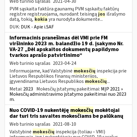
Web turinio sąrašas
2021-04-30
PVM sąskaita faktūra gaunamų PVM sąskaitų faktūrų
registre registruojama, nurodant teisingą
jos
išrašymo
datą, tokią,
kokia
yra nurodyta dokumente...
DUK:
DUK - Apie i.SAF
Informacinis pranešimas dėl VMI prie FM
viršininko 2023 m. balandžio 19 d. įsakymo Nr.
VA-27 „Dėl apskaitos dokumentų papildymo
tvarkos aprašo patvirtinimo“
Web turinio sąrašas
2023-04-24
Informuojame, kad Valstybinė
mokesčių
inspekcija prie
Lietuvos Respublikos finansų ministerijos,
įgyvendinama Lietuvos Respublikos
mokesčių
...
Metai:
2023
Mokesčių įstatymų pakeitimai:
MĮP 2021 »
Mokesčių administravimo įstatymo pakeitimai nuo 2023
m.
Nuo COVID-19 nukentėję
mokesčių
mokėtojai
dar turi tris savaites mokesčiams be palūkanų
Web turinio sąrašas
2021-08-10
Valstybinė
mokesčių
inspekcija (toliau – VMI)
informuoja, jog į nukentėjusių nuo COVID-19 sąrašus