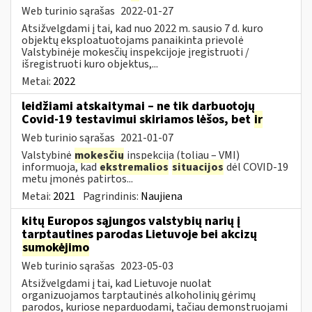
Web turinio sąrašas
2022-01-27
Atsižvelgdami į tai, kad nuo 2022 m. sausio 7 d. kuro
objektų eksploatuotojams panaikinta prievolė
Valstybinėje mokesčių inspekcijoje įregistruoti /
išregistruoti kuro objektus,...
Metai:
2022
leidžiami atskaitymai – ne tik darbuotojų
Covid-19 testavimui skiriamos lėšos, bet
ir
Web turinio sąrašas
2021-01-07
Valstybinė
mokesčių
inspekcija (toliau – VMI)
informuoja, kad
ekstremalios
situacijos
dėl COVID-19
metu įmonės patirtos...
Metai:
2021
Pagrindinis:
Naujiena
kitų Europos sąjungos valstybių narių į
tarptautines parodas Lietuvoje bei akcizų
sumokėjimo
Web turinio sąrašas
2023-05-03
Atsižvelgdami į tai, kad Lietuvoje nuolat
organizuojamos tarptautinės alkoholinių gėrimų
parodos, kuriose neparduodami, tačiau demonstruojami