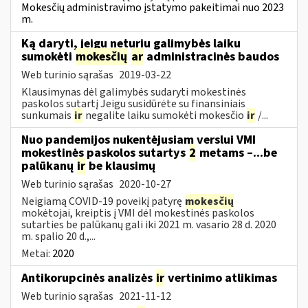
Mokesčių administravimo įstatymo pakeitimai nuo 2023
m.
Ką daryti, jeigu neturiu galimybės laiku
sumokėti
mokesčių
ar
administracinės baudos
Web turinio sąrašas
2019-03-22
Klausimynas dėl galimybės sudaryti mokestinės
paskolos sutartį Jeigu susidūrėte su finansiniais
sunkumais
ir
negalite laiku sumokėti mokesčio
ir
/...
Nuo pandemijos nukentėjusiam verslui VMI
mokestinės paskolos sutartys
2
metams –...be
palūkanų
ir
be klausimų
Web turinio sąrašas
2020-10-27
Neigiamą COVID-19 poveikį patyrę
mokesčių
mokėtojai, kreiptis į VMI dėl mokestinės paskolos
sutarties be palūkanų gali iki 2021 m. vasario 28 d. 2020
m. spalio 20 d.,...
Metai:
2020
Antikorupcinės analizės
ir
vertinimo atlikimas
Web turinio sąrašas
2021-11-12