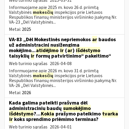
Web turinio sąrašas
2025-03-31
Informuojame apie 2025 m. kovo 26 d. priimtą
Valstybinės
mokesčių
inspekcijos prie Lietuvos
Respublikos finansų ministerijos viršininko įsakymą Nr.
VA-23 „Dėl Valstybinės...
Metai:
2025
VA-83 „Dėl Mokestinės nepriemokos
ar
baudos
už administracinį nusižengimą
mokėjimo...
atidėjimo
ir
(
ar
)
išdėstymo
taisyklių
ir
formų patvirtinimo“ pakeitimo“
Web turinio sąrašas
2026-04-08
Informuojame apie 2026 m. kovo 31 d. priimtą
Valstybinės
mokesčių
inspekcijos prie Lietuvos
Respublikos finansų ministerijos viršininko įsakymą Nr.
VA-26 „Dėl Valstybinės...
Metai:
2026
Kada galima pateikti prašymą dėl
administracinių baudų
sumokėjimo
išdėstymo
?...
Kokia
prašymo pateikimo
tvarka
ir
koks sprendimo priėmimo terminas?
Web turinio sąrašas
2026-04-01