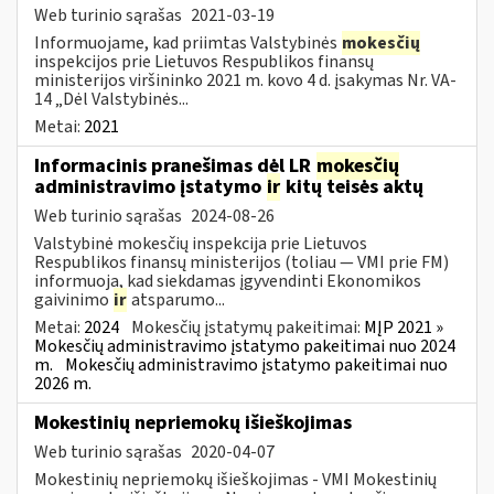
Web turinio sąrašas
2021-03-19
Informuojame, kad priimtas Valstybinės
mokesčių
inspekcijos prie Lietuvos Respublikos finansų
ministerijos viršininko 2021 m. kovo 4 d. įsakymas Nr. VA-
14 „Dėl Valstybinės...
Metai:
2021
Informacinis pranešimas dėl LR
mokesčių
administravimo įstatymo
ir
kitų teisės aktų
Web turinio sąrašas
2024-08-26
Valstybinė mokesčių inspekcija prie Lietuvos
Respublikos finansų ministerijos (toliau — VMI prie FM)
informuoja, kad siekdamas įgyvendinti Ekonomikos
gaivinimo
ir
atsparumo...
Metai:
2024
Mokesčių įstatymų pakeitimai:
MĮP 2021 »
Mokesčių administravimo įstatymo pakeitimai nuo 2024
m.
Mokesčių administravimo įstatymo pakeitimai nuo
2026 m.
Mokestinių nepriemokų išieškojimas
Web turinio sąrašas
2020-04-07
Mokestinių nepriemokų išieškojimas - VMI Mokestinių