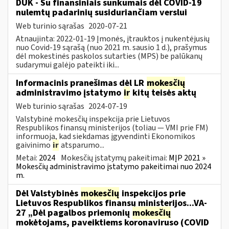
DUK - Su finansiniais sunkumais dėl COVID-19
nulemtų padarinių susiduriančiam verslui
Web turinio sąrašas
2020-07-21
Atnaujinta: 2022-01-19 Įmonės, įtrauktos į nukentėjusių
nuo Covid-19 sąrašą (nuo 2021 m. sausio 1 d.), prašymus
dėl mokestinės paskolos sutarties (MPS) be palūkanų
sudarymui galėjo pateikti iki...
Informacinis pranešimas dėl LR
mokesčių
administravimo įstatymo
ir
kitų teisės aktų
Web turinio sąrašas
2024-07-19
Valstybinė mokesčių inspekcija prie Lietuvos
Respublikos finansų ministerijos (toliau — VMI prie FM)
informuoja, kad siekdamas įgyvendinti Ekonomikos
gaivinimo
ir
atsparumo...
Metai:
2024
Mokesčių įstatymų pakeitimai:
MĮP 2021 »
Mokesčių administravimo įstatymo pakeitimai nuo 2024
m.
Dėl Valstybinės
mokesčių
inspekcijos prie
Lietuvos Respublikos finansų ministerijos...VA-
27 „Dėl pagalbos priemonių
mokesčių
mokėtojams, paveiktiems koronaviruso (COVID