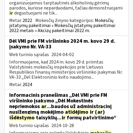
organizuojamos tarptautinės alkoholinių gėrimų
parodos, kuriose neparduodami, tačiau demonstruojami
ir
degustuojami ne tik...
Metai:
2022
Mokesčių žinyno kategorijos:
Mokesčių
įstatymų pakeitimai » Mokesčių įstatymų pakeitimai
2022 metais » Akcizų pakeitimai 2022 m.
Dėl VMI prie FM viršininko 2024 m. kovo 29 d.
įsakymo Nr. VA-33
Web turinio sąrašas
2024-04-02
Informuojame, kad 2024 m. kovo 29 d. priimtas
Valstybinės mokesčių inspekcijos prie Lietuvos
Respublikos finansų ministerijos viršininko įsakymas Nr.
VA-33 „Dėl Elektroninio kvito naudojimo...
Metai:
2024
Informacinis pranešimas „Dėl VMI prie FM
viršininko įsakymo „Dėl Mokestinės
nepriemokos
ar
...baudos už administracinį
nusižengimą mokėjimo
atidėjimo
ir
(
ar
)
išdėstymo
taisyklių...
ir
formų patvirtinimo“
Web turinio sąrašas
2024-10-28
Informuojame apie priimtą Valstybinės
mokesčių