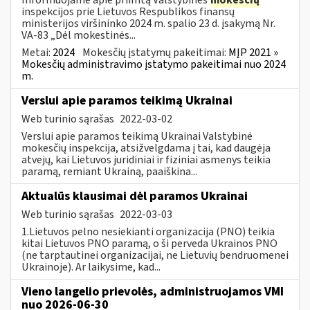
inspekcijos prie Lietuvos Respublikos finansų
ministerijos viršininko 2024 m. spalio 23 d. įsakymą Nr.
VA-83 „Dėl mokestinės...
Metai:
2024
Mokesčių įstatymų pakeitimai:
MĮP 2021 »
Mokesčių administravimo įstatymo pakeitimai nuo 2024
m.
Verslui apie paramos teikimą Ukrainai
Web turinio sąrašas
2022-03-02
Verslui apie paramos teikimą Ukrainai Valstybinė
mokesčių inspekcija, atsižvelgdama į tai, kad daugėja
atvejų, kai Lietuvos juridiniai ir fiziniai asmenys teikia
paramą, remiant Ukrainą, paaiškina...
Aktualūs klausimai dėl paramos Ukrainai
Web turinio sąrašas
2022-03-03
1.Lietuvos pelno nesiekianti organizacija (PNO) teikia
kitai Lietuvos PNO paramą, o ši perveda Ukrainos PNO
(ne tarptautinei organizacijai, ne Lietuvių bendruomenei
Ukrainoje). Ar laikysime, kad...
Vieno langelio prievolės, administruojamos VMI
nuo 2026-06-30