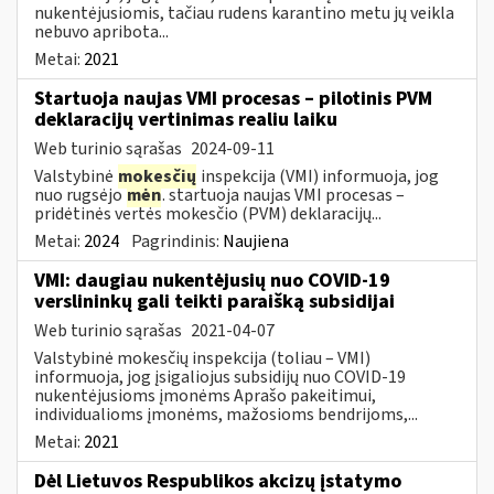
nukentėjusiomis, tačiau rudens karantino metu jų veikla
nebuvo apribota...
Metai:
2021
Startuoja naujas VMI procesas – pilotinis PVM
deklaracijų vertinimas realiu laiku
Web turinio sąrašas
2024-09-11
Valstybinė
mokesčių
inspekcija (VMI) informuoja, jog
nuo rugsėjo
mėn
. startuoja naujas VMI procesas –
pridėtinės vertės mokesčio (PVM) deklaracijų...
Metai:
2024
Pagrindinis:
Naujiena
VMI: daugiau nukentėjusių nuo COVID-19
verslininkų gali teikti paraišką subsidijai
Web turinio sąrašas
2021-04-07
Valstybinė mokesčių inspekcija (toliau – VMI)
informuoja, jog įsigaliojus subsidijų nuo COVID-19
nukentėjusioms įmonėms Aprašo pakeitimui,
individualioms įmonėms, mažosioms bendrijoms,...
Metai:
2021
Dėl Lietuvos Respublikos akcizų įstatymo