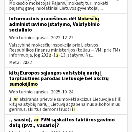
Mokesčio mokėtojai: Pajamų mokestį turi mokėti
pajamų gavę: nuolatiniai Lietuvos gyventojai, ...
Informacinis pranešimas dėl
Mokesčių
administravimo įstatymo, Valstybinio
socialinio
Web turinio sąrašas
2022-12-27
Valstybinė mokesčių inspekcija prie Lietuvos
Respublikos finansų ministerijos (toliau — VMI prie FM)
informuoja, jog 202
2
-1
2
-13 įstatymu Nr....
Metai:
2022
kitų Europos sąjungos valstybių narių į
tarptautines parodas Lietuvoje bei akcizų
sumokėjimo
Web turinio sąrašas
2025-10-24
1.
Ar
atsiranda prievolė sumokėti akcizus Lietuvoje už iš
kitų valstybių narių į Lietuvą atgabenamus alkoholinius
gėrimus, skirtus demonstruoti
ir
...
., sausio),
ar
PVM sąskaitos faktūros gavimo
datą (pvz., vasario)?