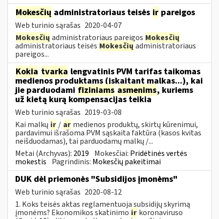
Mokesčių
administratoriaus teisės
ir
pareigos
Web turinio sąrašas
2020-04-07
Mokesčių
administratoriaus pareigos
Mokesčių
administratoriaus teisės
Mokesčių
administratoriaus
pareigos...
Kokia
tvarka
lengvatinis PVM tarifas taikomas
medienos produktams (įskaitant malkas...), kai
jie parduodami
fiziniams
asmenims
, kuriems
už kietą kurą kompensacijas teikia
Web turinio sąrašas
2019-03-08
Kai malkų
ir
/
ar
medienos produktų, skirtų kūrenimui,
pardavimui išrašoma PVM sąskaita faktūra (kasos kvitas
neišduodamas), tai parduodamų malkų /...
Metai (Archyvas):
2019
Mokesčiai:
Pridėtinės vertės
mokestis
Pagrindinis:
Mokesčių pakeitimai
DUK dėl priemonės "Subsidijos įmonėms"
Web turinio sąrašas
2020-08-12
1. Koks teisės aktas reglamentuoja subsidijų skyrimą
įmonėms? Ekonomikos skatinimo
ir
koronaviruso