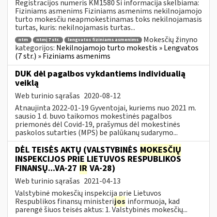
Registracijos numeris KM1580 Ši informacija skelbiama:
Fiziniams asmenims Fiziniams asmenims nekilnojamojo
turto mokesčiu neapmokestinamas toks nekilnojamasis
turtas, kuris: nekilnojamasis turtas...
Mokesčių žinyno
ntm
ntmį 7 str.
lengvatos fiziniams asmenims
kategorijos:
Nekilnojamojo turto mokestis » Lengvatos
(7 str.) » Fiziniams asmenims
DUK dėl pagalbos vykdantiems individualią
veiklą
Web turinio sąrašas
2020-08-12
Atnaujinta 2022-01-19 Gyventojai, kuriems nuo 2021 m.
sausio 1 d. buvo taikomos mokestinės pagalbos
priemonės dėl Covid-19, prašymus dėl mokestinės
paskolos sutarties (MPS) be palūkanų sudarymo...
DĖL TEISĖS AKTŲ (VALSTYBINĖS
MOKESČIŲ
INSPEKCIJOS PRIE LIETUVOS RESPUBLIKOS
FINANSŲ...VA-27
IR
VA-28)
Web turinio sąrašas
2021-04-13
Valstybinė mokesčių inspekcija prie Lietuvos
Respublikos finansų ministeri
jos
informuoja, kad
parengė šiuos teisės aktus: 1. Valstybinės mokesčių...