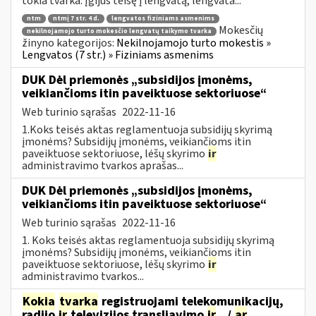
tokia tvarka: Įgijus teisę į lengvatą, lengvata...
ntm
ntmį 7 str. 4 d.
lengvatos fiziniams asmenims
Mokesčių
nekilnojamojo turto mokesčio lengvatų taikymo tvarka
žinyno kategorijos:
Nekilnojamojo turto mokestis »
Lengvatos (7 str.) » Fiziniams asmenims
DUK Dėl priemonės „subsidijos įmonėms,
veikiančioms itin paveiktuose sektoriuose“
Web turinio sąrašas
2022-11-16
1.Koks teisės aktas reglamentuoja subsidijų skyrimą
įmonėms? Subsidijų įmonėms, veikiančioms itin
paveiktuose sektoriuose, lėšų skyrimo
ir
administravimo tvarkos aprašas...
DUK Dėl priemonės „subsidijos įmonėms,
veikiančioms itin paveiktuose sektoriuose“
Web turinio sąrašas
2022-11-16
1. Koks teisės aktas reglamentuoja subsidijų skyrimą
įmonėms? Subsidijų įmonėms, veikiančioms itin
paveiktuose sektoriuose, lėšų skyrimo
ir
administravimo tvarkos...
Kokia
tvarka
registruojami telekomunikacijų,
radijo
ir
televizijos transliavimo
ir
.../
ar