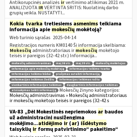
Antikorupcinės analizės
ir
vertinimo atlikimas 2021 m.
ANALIZUOTA
IR
VERTINTA SRITIS: Nuolatinių darbo
grupių veikla. NUSTATYTI...
Kokia
tvarka
tretiesiems
asmenims
teikiama
informacija apie
mokesčių
mokėtoją?
Web turinio sąrašas
2025-04-14
Registracijos numeris KM0140 Ši informacija skelbiama:
Mokesčių
administratoriaus ir
mokesčių
mokėtojo
teisės ir pareigos (32-42 str.) Informacija...
mokesčių administravimas
maį 38 str.
maį 39 str.
mokesčių mokėtojas
informacija apie mokesčių mokėtoją
informacijos teikimo tvarka
informacijos teikimo būdai
prašymas suteikti informaciją
informacijos teikimas žodžiu
informacijos teikimas raštu
vienkartinis informacijos teikimas
daugkartinis informacijos teikimas
Mokesčių žinyno kategorijos:
atsisakymas teikti informaciją
Mokesčių administravimas » Mokesčių administratoriaus
ir mokesčių mokėtojo teisės ir pareigos (32-42 s
VA-83 „Dėl Mokestinės nepriemokos
ar
baudos
už administracinį nusižengimą
mokėjimo...
atidėjimo
ir
(
ar
)
išdėstymo
taisyklių
ir
formų patvirtinimo“ pakeitimo“