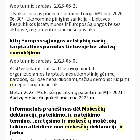
Web turinio sąrašas
2026-06-29
1.Kokias naujas prievoles administruoja VMI nuo 2026-
06-30? -Ekonominė piniginė sankcija – Lietuvos
Respublikos įstatymuose ir Europos Sąjungos teisės
aktuose, reglamentuojančiuose poveikio...
kitų Europos sąjungos valstybių narių į
tarptautines parodas Lietuvoje bei akcizų
sumokėjimo
Web turinio sąrašas
2023-05-03
Atsižvelgdami į tai, kad Lietuvoje nuolat
organizuojamos tarptautinės alkoholinių gėrimų
parodos, kuriose neparduodami, tačiau demonstruojami
ir
degustuojami ne tik...
Metai:
2023
Mokesčių įstatymų pakeitimai:
MĮP 2021 »
Akcizų mokesčių pakeitimai nuo 2023 m.
Informacinis pranešimas dėl
Mokesčių
deklaracijų pateikimo, jų pateikimo
termino...pratęsimo
ir
mokesčių
mokėtojų
laikino atleidimo nuo
mokesčių
deklaracijų
ir
(arba