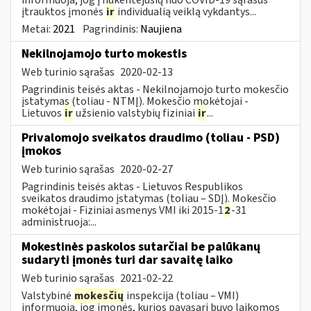
įtrauktos įmonės
ir
individualią veiklą vykdantys...
Metai:
2021
Pagrindinis:
Naujiena
Nekilnojamojo turto mokestis
Web turinio sąrašas
2020-02-13
Pagrindinis teisės aktas - Nekilnojamojo turto mokesčio
įstatymas (toliau - NTMĮ). Mokesčio mokėtojai -
Lietuvos
ir
užsienio valstybių fiziniai
ir
...
Privalomojo sveikatos draudimo (toliau - PSD)
įmokos
Web turinio sąrašas
2020-02-27
Pagrindinis teisės aktas - Lietuvos Respublikos
sveikatos draudimo įstatymas (toliau – SDĮ). Mokesčio
mokėtojai - Fiziniai asmenys VMI iki 2015-1
2
-31
administruoja:...
Mokestinės paskolos sutarčiai be palūkanų
sudaryti įmonės turi dar savaitę laiko
Web turinio sąrašas
2021-02-22
Valstybinė
mokesčių
inspekcija (toliau – VMI)
informuoja, jog įmonės, kurios pavasarį buvo laikomos