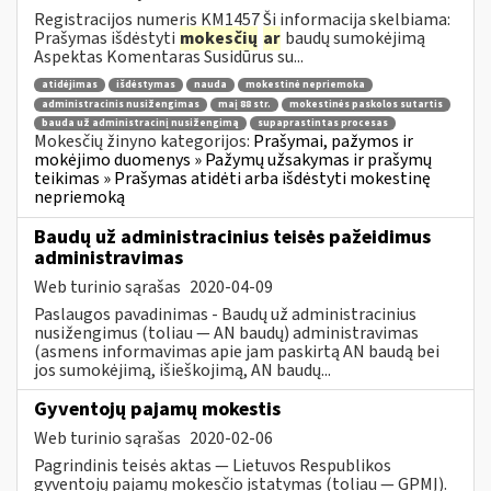
Registracijos numeris KM1457 Ši informacija skelbiama:
Prašymas išdėstyti
mokesčių
ar
baudų sumokėjimą
Aspektas Komentaras Susidūrus su...
atidėjimas
išdėstymas
nauda
mokestinė nepriemoka
administracinis nusižengimas
maį 88 str.
mokestinės paskolos sutartis
bauda už administracinį nusižengimą
supaprastintas procesas
Mokesčių žinyno kategorijos:
Prašymai, pažymos ir
mokėjimo duomenys » Pažymų užsakymas ir prašymų
teikimas » Prašymas atidėti arba išdėstyti mokestinę
nepriemoką
Baudų už administracinius teisės pažeidimus
administravimas
Web turinio sąrašas
2020-04-09
Paslaugos pavadinimas - Baudų už administracinius
nusižengimus (toliau — AN baudų) administravimas
(asmens informavimas apie jam paskirtą AN baudą bei
jos sumokėjimą, išieškojimą, AN baudų...
Gyventojų pajamų mokestis
Web turinio sąrašas
2020-02-06
Pagrindinis teisės aktas — Lietuvos Respublikos
gyventojų pajamų mokesčio įstatymas (toliau — GPMĮ).