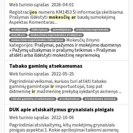
Web turinio sąrašas
2026-04-01
Registraci
jos
numeris KM1453 Ši informacija skelbiama:
Prašymas išdėstyti
mokesčių
ar
baudų sumokėjimą
Aspektas Komentaras...
atidėjimas
išdėstymas
sumokėjimas
mokestinė nepriemoka
maį 88 str.
mokestinės nepriemokos atidėjimas
Mokesčių žinyno
mokestinės nepriemokos išdėstymas
kategorijos:
Prašymai, pažymos ir mokėjimo duomenys
» Pažymų užsakymas ir prašymų teikimas » Prašymas
atidėti arba išdėstyti mokestinę nepriemoką
Tabako gaminių atsekamumas
Web turinio sąrašas
2022-05-25
Pagrindiniai veiksmai, kuriuos turi atlikti tabako
gaminių gamintojai
ir
importuotojai, taip pat
didmeninę
ir
mažmeninę prekybą vykdantys asmenys ...
tabako gaminių atsekamumas
atsekamumas
atsekamumo sistema
DUK apie atsiskaitymus grynaisiais pinigais
Web turinio sąrašas
2022-10-06
Pagrindiniai atsiskaitymų, kitų mokėjimų grynaisiais
pinigais aspektai 1. Kokie apribojimai taikomi asmenų