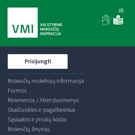
Prisijungti
Mokesčių mokėtojų informacija
Formos
Rinkmenos / Atviri duomenys
Skaičiuoklės ir pagalbininkai
Sąskaitos ir įmokų kodai
Mokesčių žinynas