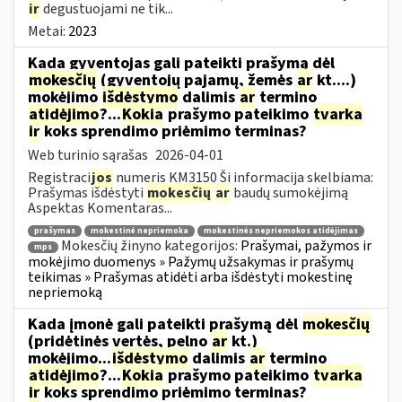
ir
degustuojami ne tik...
Metai:
2023
Kada gyventojas gali pateikti prašymą dėl
mokesčių
(gyventojų pajamų, žemės
ar
kt....)
mokėjimo
išdėstymo
dalimis
ar
termino
atidėjimo
?...
Kokia
prašymo pateikimo
tvarka
ir
koks sprendimo priėmimo terminas?
Web turinio sąrašas
2026-04-01
Registraci
jos
numeris KM3150 Ši informacija skelbiama:
Prašymas išdėstyti
mokesčių
ar
baudų sumokėjimą
Aspektas Komentaras...
prašymas
mokestinė nepriemoka
mokestinės nepriemokos atidėjimas
Mokesčių žinyno kategorijos:
Prašymai, pažymos ir
mps
mokėjimo duomenys » Pažymų užsakymas ir prašymų
teikimas » Prašymas atidėti arba išdėstyti mokestinę
nepriemoką
Kada įmonė gali pateikti prašymą dėl
mokesčių
(pridėtinės vertės, pelno
ar
kt.)
mokėjimo...
išdėstymo
dalimis
ar
termino
atidėjimo
?...
Kokia
prašymo pateikimo
tvarka
ir
koks sprendimo priėmimo terminas?