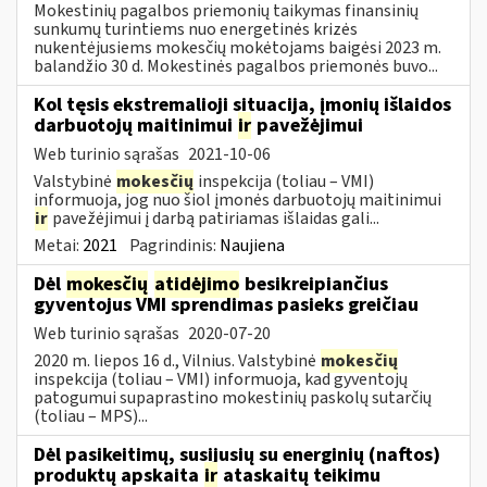
Mokestinių pagalbos priemonių taikymas finansinių
sunkumų turintiems nuo energetinės krizės
nukentėjusiems mokesčių mokėtojams baigėsi 2023 m.
balandžio 30 d. Mokestinės pagalbos priemonės buvo...
Kol tęsis ekstremalioji situacija, įmonių išlaidos
darbuotojų maitinimui
ir
pavežėjimui
Web turinio sąrašas
2021-10-06
Valstybinė
mokesčių
inspekcija (toliau – VMI)
informuoja, jog nuo šiol įmonės darbuotojų maitinimui
ir
pavežėjimui į darbą patiriamas išlaidas gali...
Metai:
2021
Pagrindinis:
Naujiena
Dėl
mokesčių
atidėjimo
besikreipiančius
gyventojus VMI sprendimas pasieks greičiau
Web turinio sąrašas
2020-07-20
2020 m. liepos 16 d., Vilnius. Valstybinė
mokesčių
inspekcija (toliau – VMI) informuoja, kad gyventojų
patogumui supaprastino mokestinių paskolų sutarčių
(toliau – MPS)...
Dėl pasikeitimų, susijusių su energinių (naftos)
produktų apskaita
ir
ataskaitų teikimu