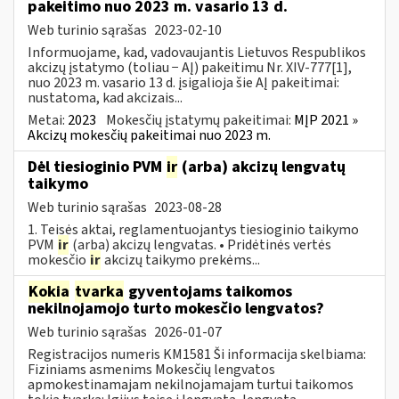
pakeitimo nuo 2023 m. vasario 13 d.
Web turinio sąrašas
2023-02-10
Informuojame, kad, vadovaujantis Lietuvos Respublikos
akcizų įstatymo (toliau − AĮ) pakeitimu Nr. XIV-777[1],
nuo 2023 m. vasario 13 d. įsigalioja šie AĮ pakeitimai:
nustatoma, kad akcizais...
Metai:
2023
Mokesčių įstatymų pakeitimai:
MĮP 2021 »
Akcizų mokesčių pakeitimai nuo 2023 m.
Dėl tiesioginio PVM
ir
(arba) akcizų lengvatų
taikymo
Web turinio sąrašas
2023-08-28
1. Teisės aktai, reglamentuojantys tiesioginio taikymo
PVM
ir
(arba) akcizų lengvatas. • Pridėtinės vertės
mokesčio
ir
akcizų taikymo prekėms...
Kokia
tvarka
gyventojams taikomos
nekilnojamojo turto mokesčio lengvatos?
Web turinio sąrašas
2026-01-07
Registracijos numeris KM1581 Ši informacija skelbiama:
Fiziniams asmenims Mokesčių lengvatos
apmokestinamajam nekilnojamajam turtui taikomos