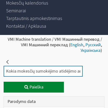
Mokesčių kalendorius
Seminarai
Tarptautinis apmokestinimas
Kontaktai / Apklausa
VMI Machine translation / VMI Машинный перевод /
VMI Машинний переклад (
English
,
Русский
,
Українська
)
Paieška
Parodymo data