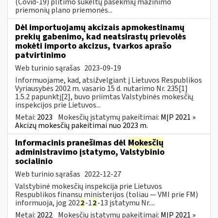
(Covid-19) plitimo sukeltų pasekmių mažinimo
priemonių plano priemonės...
Dėl importuojamų akcizais apmokestinamų
prekių gabenimo, kad neatsirastų prievolės
mokėti importo akcizus, tvarkos aprašo
patvirtinimo
Web turinio sąrašas
2023-09-19
Informuojame, kad, atsižvelgiant į Lietuvos Respublikos
Vyriausybės 2002 m. vasario 15 d. nutarimo Nr. 235[1]
1.5.2 papunktį[2], buvo priimtas Valstybinės mokesčių
inspekcijos prie Lietuvos...
Metai:
2023
Mokesčių įstatymų pakeitimai:
MĮP 2021 »
Akcizų mokesčių pakeitimai nuo 2023 m.
Informacinis pranešimas dėl
Mokesčių
administravimo įstatymo, Valstybinio
socialinio
Web turinio sąrašas
2022-12-27
Valstybinė mokesčių inspekcija prie Lietuvos
Respublikos finansų ministerijos (toliau — VMI prie FM)
informuoja, jog 202
2
-1
2
-13 įstatymu Nr....
Metai:
2022
Mokesčių įstatymų pakeitimai:
MĮP 2021 »