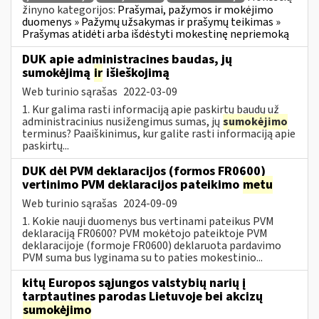
žinyno kategorijos:
Prašymai, pažymos ir mokėjimo
duomenys » Pažymų užsakymas ir prašymų teikimas »
Prašymas atidėti arba išdėstyti mokestinę nepriemoką
DUK apie administracines baudas, jų
sumokėjimą
ir
išieškojimą
Web turinio sąrašas
2022-03-09
1. Kur galima rasti informaciją apie paskirtų baudų už
administracinius nusižengimus sumas, jų
sumokėjimo
terminus? Paaiškinimus, kur galite rasti informaciją apie
paskirtų...
DUK dėl PVM deklaracijos (formos FR0600)
vertinimo PVM deklaracijos pateikimo
metu
Web turinio sąrašas
2024-09-09
1. Kokie nauji duomenys bus vertinami pateikus PVM
deklaraciją FR0600? PVM mokėtojo pateiktoje PVM
deklaracijoje (formoje FR0600) deklaruota pardavimo
PVM suma bus lyginama su to paties mokestinio...
kitų Europos sąjungos valstybių narių į
tarptautines parodas Lietuvoje bei akcizų
sumokėjimo