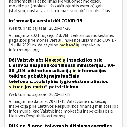
nepriemokų išieškojimas Ne visuomet mokesčių
mokėtojas (mokestį išskaičiuojantis asmuo) gali
įstatymų nustatytais terminais sumokėti mokesčius...
Informacija verslui dėl COVID-19
Web turinio sąrašas
2020-07-20
Atnaujinta 2021 rugsėjo 2 d. VMI teikiamos mokestinės
pagalbos priemonės verslui, nukentėjusiam nuo COVID-
19 - iki 2021 m. Valstybinė
mokesčių
inspekcija
informuoja, jog...
Dėl Valstybinės
Mokesčių
Inspekcijos prie
Lietuvos Respublikos finansų ministerijos...VA-
80 „Dėl laikino konsultacijų
ir
informacijos
teikimo pokalbių neįrašančiais
telefonais...valstybės lygio ekstremaliosios
situacijos
metu
“ patvirtinimo
Web turinio sąrašas
2020-11-18
Atnaujinimo data: 2020-11-18 Valstybinė mokesčių
inspekcija prie Lietuvos Respublikos finansų ministerijos
informuoja, kad Valstybinės mokesčių inspekcijos prie
Lietuvos Respublikos finansų...
DUK dėl 9 proc. taikymo buitiniams energijos