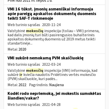
PVM nuo 2021 m. liepos 1 d.
VMI 16 tūkst. įmonių asmeniškai informuoja
apie pareigą apskaitos dokumentų duomenis
teikti SAF-T rinkmenoje
Web turinio sąrašas
2020-11-24
Valstybinė
mokesčių
inspekcija (toliau – VMI) primena,
kad dalis įmonių turi būti pasirengusios buhalterinės
apskaitos dokumentų duomenis už 2019 metus teikti
standartinėje...
Metai:
2020
VMI sukūrė nemokamą PVM skaičiuoklę
Web turinio sąrašas
2022-03-24
Valstybinė
mokesčių
inspekcija (VMI) informuoja, kad
sukūrė
ir
kviečia naudotis Pridėtinės vertės mokesčio
(PVM) skaičiuokle, kuri padės...
Metai:
2022
Pagrindinis:
Naujiena
Kodėl rodo nepriemoką, jei mokestis sumokėtas
šiandien/vakar?
Web turinio sąrašas
2021-04-28