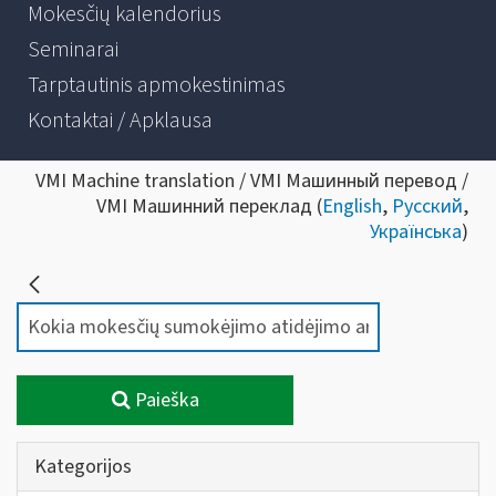
Mokesčių kalendorius
Seminarai
Tarptautinis apmokestinimas
Kontaktai / Apklausa
VMI Machine translation / VMI Машинный перевод /
VMI Машинний переклад (
English
,
Русский
,
Українська
)
Paieška
Kategorijos