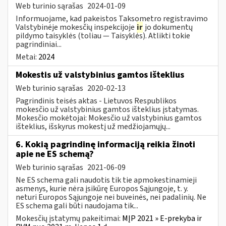
Web turinio sąrašas
2024-01-09
Informuojame, kad pakeistos Taksometro registravimo
Valstybinėje mokesčių inspekcijoje
ir
jo dokumentų
pildymo taisyklės (toliau — Taisyklės). Atlikti tokie
pagrindiniai...
Metai:
2024
Mokestis už valstybinius gamtos išteklius
Web turinio sąrašas
2020-02-13
Pagrindinis teisės aktas - Lietuvos Respublikos
mokesčio už valstybinius gamtos išteklius įstatymas.
Mokesčio mokėtojai: Mokesčio už valstybinius gamtos
išteklius, išskyrus mokestį už medžiojamųjų...
6. Kokią pagrindinę informaciją reikia žinoti
apie ne ES schemą?
Web turinio sąrašas
2021-06-09
Ne ES schema gali naudotis tik tie apmokestinamieji
asmenys, kurie nėra įsikūrę Europos Sąjungoje, t. y.
neturi Europos Sąjungoje nei buveinės, nei padalinių. Ne
ES schema gali būti naudojama tik...
Mokesčių įstatymų pakeitimai:
MĮP 2021 » E-prekyba ir