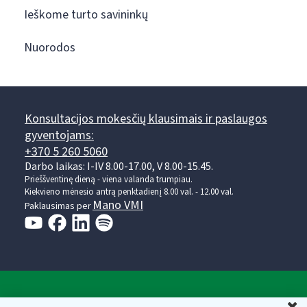
Ieškome turto savininkų
Nuorodos
Konsultacijos mokesčių klausimais ir paslaugos
gyventojams:
+370 5 260 5060
Darbo laikas: I-IV 8.00-17.00, V 8.00-15.45.
Prieššventinę dieną - viena valanda trumpiau.
Kiekvieno mėnesio antrą penktadienį 8.00 val. - 12.00 val.
Mano VMI
Paklausimas per
Valstybinė mokesčių inspekcija prie Lietuvos
U