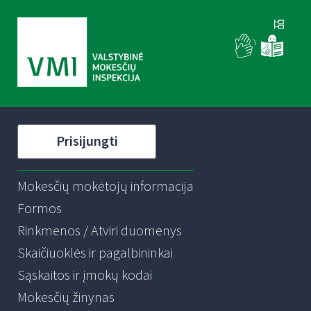
Prisijungti
Mokesčių mokėtojų informacija
Formos
Rinkmenos / Atviri duomenys
Skaičiuoklės ir pagalbininkai
Sąskaitos ir įmokų kodai
Mokesčių žinynas