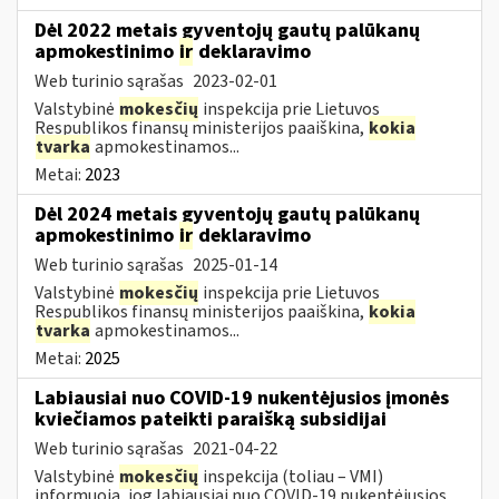
Dėl 2022 metais gyventojų gautų palūkanų
apmokestinimo
ir
deklaravimo
Web turinio sąrašas
2023-02-01
Valstybinė
mokesčių
inspekcija prie Lietuvos
Respublikos finansų ministerijos paaiškina,
kokia
tvarka
apmokestinamos...
Metai:
2023
Dėl 2024 metais gyventojų gautų palūkanų
apmokestinimo
ir
deklaravimo
Web turinio sąrašas
2025-01-14
Valstybinė
mokesčių
inspekcija prie Lietuvos
Respublikos finansų ministerijos paaiškina,
kokia
tvarka
apmokestinamos...
Metai:
2025
Labiausiai nuo COVID-19 nukentėjusios įmonės
kviečiamos pateikti paraišką subsidijai
Web turinio sąrašas
2021-04-22
Valstybinė
mokesčių
inspekcija (toliau – VMI)
informuoja, jog labiausiai nuo COVID-19 nukentėjusios