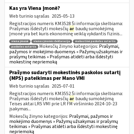
Kas yra Viena Įmonė?
Web turinio sąrašas
2025-05-13
Registracijos numeris KM3528 Ši informacija skelbiama:
Prašymas išdėstyti mokesčių
ar
baudų sumokėjimą
Įmonė yra bet kuris ekonominę veiklą vykdantis fizinis...
viena įmonė
vienos įmonės deklaracija
mokestinė paskolos sutartis
Mokesčių žinyno kategorijos:
Prašymai,
paskolos sutartis
pažymos ir mokėjimo duomenys » Pažymų užsakymas ir
prašymų teikimas » Prašymas atidėti arba išdėstyti
mokestinę nepriemoką
Prašymo sudaryti mokestinės paskolos sutartį
(MPS) pateikimas per Mano VMI
Web turinio sąrašas
2025-07-01
Registracijos numeris KM3552 Ši informacija skelbiama:
Prašymas išdėstyti mokesčių
ar
baudų sumokėjimą
Teises aktai LRS VMI prie LR FM viršininko 2024-10-23
įsakymas...
Mokesčių žinyno kategorijos:
Prašymai, pažymos ir
mokėjimo duomenys » Pažymų užsakymas ir prašymų
teikimas » Prašymas atidėti arba išdėstyti mokestinę
nepriemoką