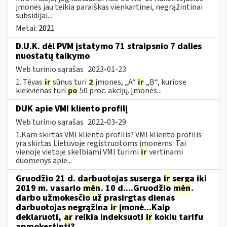
įmonės jau teikia paraiškas vienkartinei, negrąžintinai
subsidijai...
Metai:
2021
D.U.K. dėl PVM įstatymo 71 straipsnio 7 dalies
nuostatų taikymo
Web turinio sąrašas
2023-01-23
1. Tėvas
ir
sūnus turi
2
įmones, „A“
ir
„B“, kuriose
kiekvienas turi
po
50 proc. akcijų. Įmonės...
DUK apie VMI kliento profilį
Web turinio sąrašas
2022-03-29
1.Kam skirtas VMI kliento profilis? VMI kliento profilis
yra skirtas Lietuvoje registruotoms įmonėms. Tai
vienoje vietoje skelbiami VMI turimi
ir
vertinami
duomenys apie...
Gruodžio 21 d. darbuotojas suserga
ir
serga iki
2019 m. vasario
mėn
. 10 d....Gruodžio
mėn
.
darbo užmokesčio už prasirgtas dienas
darbuotojas negrąžina
ir
įmonė...Kaip
deklaruoti,
ar
reikia indeksuoti
ir
kokiu tarifu
apmokestinti?