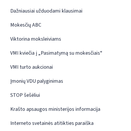
Dažniausiai užduodami klausimai
Mokesčių ABC
Viktorina moksleiviams
VMI kviečia į „Pasimatymą su mokesčiais“
VMI turto aukcionai
Įmonių VDU palyginimas
STOP šešėliui
Krašto apsaugos ministerijos informacija
Interneto svetainės atitikties paraiška