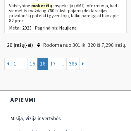
Valstybinė
mokesčių
inspekcija (VMI) informuoja, kad
šiemet iš maždaug 760 tūkst. pajamų deklaracijas
privalančių pateikti gyventojų, laiku pareigą atliko apie
82 proc....
Metai:
2023
Pagrindinis:
Naujiena
20 Įrašų(-ai)
Rodoma nuo 301 iki 320 iš 7,296 irašų.
1
...
15
16
17
...
365
APIE VMI
Misija, Vizija ir Vertybės