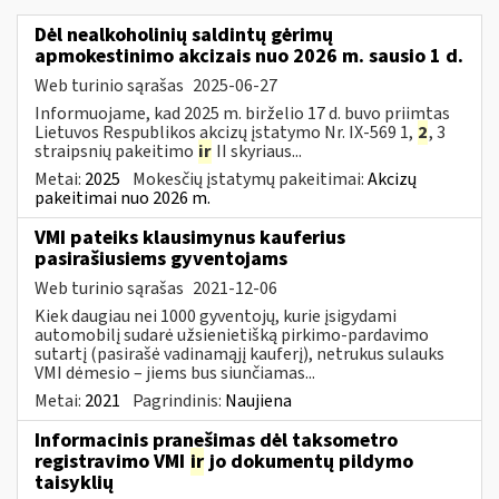
Dėl nealkoholinių saldintų gėrimų
apmokestinimo akcizais nuo 2026 m. sausio 1 d.
Web turinio sąrašas
2025-06-27
Informuojame, kad 2025 m. birželio 17 d. buvo priimtas
Lietuvos Respublikos akcizų įstatymo Nr. IX-569 1,
2
, 3
straipsnių pakeitimo
ir
II skyriaus...
Metai:
2025
Mokesčių įstatymų pakeitimai:
Akcizų
pakeitimai nuo 2026 m.
VMI pateiks klausimynus kauferius
pasirašiusiems gyventojams
Web turinio sąrašas
2021-12-06
Kiek daugiau nei 1000 gyventojų, kurie įsigydami
automobilį sudarė užsienietišką pirkimo-pardavimo
sutartį (pasirašė vadinamąjį kauferį), netrukus sulauks
VMI dėmesio – jiems bus siunčiamas...
Metai:
2021
Pagrindinis:
Naujiena
Informacinis pranešimas dėl taksometro
registravimo VMI
ir
jo dokumentų pildymo
taisyklių