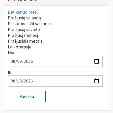
Bet kuriuo metu
Praėjusią valandą
Paskutines 24 valandas
Praėjusią savaitę
Praėjusį mėnesį
Praėjusiais metais
Laikotarpyje…
Nuo
Iki
Paieška