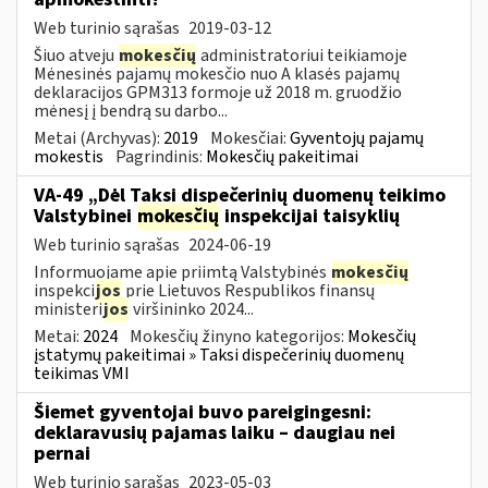
Web turinio sąrašas
2019-03-12
Šiuo atveju
mokesčių
administratoriui teikiamoje
Mėnesinės pajamų mokesčio nuo A klasės pajamų
deklaracijos GPM313 formoje už 2018 m. gruodžio
mėnesį į bendrą su darbo...
Metai (Archyvas):
2019
Mokesčiai:
Gyventojų pajamų
mokestis
Pagrindinis:
Mokesčių pakeitimai
VA-49 „Dėl Taksi dispečerinių duomenų teikimo
Valstybinei
mokesčių
inspekcijai taisyklių
Web turinio sąrašas
2024-06-19
Informuojame apie priimtą Valstybinės
mokesčių
inspekci
jos
prie Lietuvos Respublikos finansų
ministeri
jos
viršininko 2024...
Metai:
2024
Mokesčių žinyno kategorijos:
Mokesčių
įstatymų pakeitimai » Taksi dispečerinių duomenų
teikimas VMI
Šiemet gyventojai buvo pareigingesni:
deklaravusių pajamas laiku – daugiau nei
pernai
Web turinio sąrašas
2023-05-03