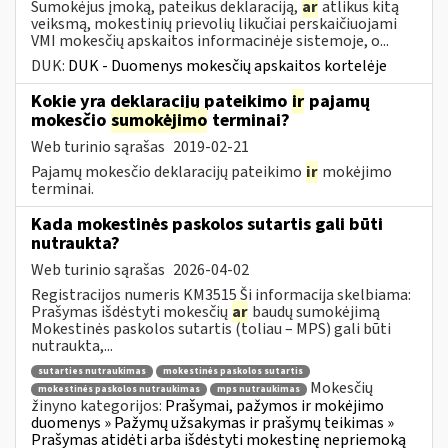
Sumokėjus įmoką, pateikus deklaraciją,
ar
atlikus kitą
veiksmą, mokestinių prievolių likučiai perskaičiuojami
VMI mokesčių apskaitos informacinėje sistemoje, o...
DUK:
DUK - Duomenys mokesčių apskaitos kortelėje
Kokie yra deklaracijų pateikimo
ir
pajamų
mokesčio
sumokėjimo
terminai?
Web turinio sąrašas
2019-02-21
Pajamų mokesčio deklaracijų pateikimo
ir
mokėjimo
terminai.
Kada mokestinės paskolos sutartis gali būti
nutraukta?
Web turinio sąrašas
2026-04-02
Registracijos numeris KM3515 Ši informacija skelbiama:
Prašymas išdėstyti mokesčių
ar
baudų sumokėjimą
Mokestinės paskolos sutartis (toliau – MPS) gali būti
nutraukta,...
sutarties nutraukimas
mokestinės paskolos sutartis
Mokesčių
mokestinės paskolos nutraukimas
mps nutraukimas
žinyno kategorijos:
Prašymai, pažymos ir mokėjimo
duomenys » Pažymų užsakymas ir prašymų teikimas »
Prašymas atidėti arba išdėstyti mokestinę nepriemoką