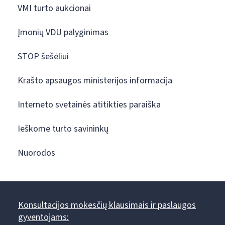
VMI turto aukcionai
Įmonių VDU palyginimas
STOP šešėliui
Krašto apsaugos ministerijos informacija
Interneto svetainės atitikties paraiška
Ieškome turto savininkų
Nuorodos
Konsultacijos mokesčių klausimais ir paslaugos
gyventojams: