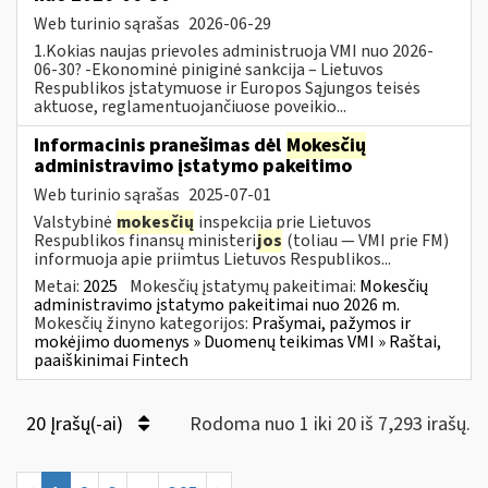
Web turinio sąrašas
2026-06-29
1.Kokias naujas prievoles administruoja VMI nuo 2026-
06-30? -Ekonominė piniginė sankcija – Lietuvos
Respublikos įstatymuose ir Europos Sąjungos teisės
aktuose, reglamentuojančiuose poveikio...
Informacinis pranešimas dėl
Mokesčių
administravimo įstatymo pakeitimo
Web turinio sąrašas
2025-07-01
Valstybinė
mokesčių
inspekcija prie Lietuvos
Respublikos finansų ministeri
jos
(toliau — VMI prie FM)
informuoja apie priimtus Lietuvos Respublikos...
Metai:
2025
Mokesčių įstatymų pakeitimai:
Mokesčių
administravimo įstatymo pakeitimai nuo 2026 m.
Mokesčių žinyno kategorijos:
Prašymai, pažymos ir
mokėjimo duomenys » Duomenų teikimas VMI » Raštai,
paaiškinimai Fintech
20 Įrašų(-ai)
Rodoma nuo 1 iki 20 iš 7,293 irašų.