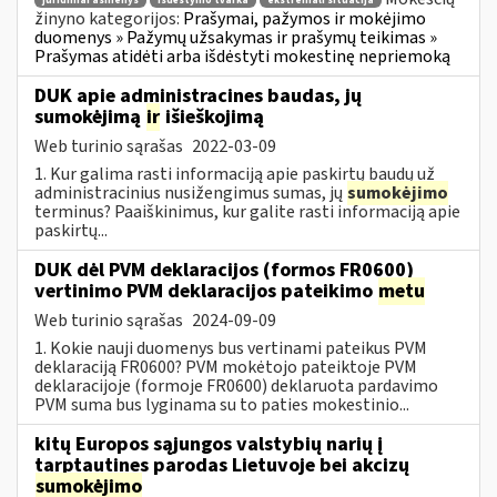
juridiniai asmenys
išdėstymo tvarka
ekstremali situacija
žinyno kategorijos:
Prašymai, pažymos ir mokėjimo
duomenys » Pažymų užsakymas ir prašymų teikimas »
Prašymas atidėti arba išdėstyti mokestinę nepriemoką
DUK apie administracines baudas, jų
sumokėjimą
ir
išieškojimą
Web turinio sąrašas
2022-03-09
1. Kur galima rasti informaciją apie paskirtų baudų už
administracinius nusižengimus sumas, jų
sumokėjimo
terminus? Paaiškinimus, kur galite rasti informaciją apie
paskirtų...
DUK dėl PVM deklaracijos (formos FR0600)
vertinimo PVM deklaracijos pateikimo
metu
Web turinio sąrašas
2024-09-09
1. Kokie nauji duomenys bus vertinami pateikus PVM
deklaraciją FR0600? PVM mokėtojo pateiktoje PVM
deklaracijoje (formoje FR0600) deklaruota pardavimo
PVM suma bus lyginama su to paties mokestinio...
kitų Europos sąjungos valstybių narių į
tarptautines parodas Lietuvoje bei akcizų
sumokėjimo