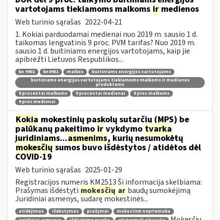
vartotojams tiekiamoms malkoms
ir
medienos
Web turinio sąrašas
2022-04-21
1. Kokiai parduodamai medienai nuo 2019 m. sausio 1 d.
taikomas lengvatinis 9 proc. PVM tarifas? Nuo 2019 m.
sausio 1 d. buitiniams energijos vartotojams, kaip jie
apibrėžti Lietuvos Respublikos...
kn 4401
kn4401
malkos
buitiniams energijos vartotojams
buitiniams energijos vartotojams tiekiamoms malkoms ir medienos
produktams
9 procentai malkoms
9 procentai medienai
9 proc malkoms
9 proc medienai
Kokia
mokestinių paskolų sutarčių (MPS) be
palūkanų pakeitimo
ir
vykdymo
tvarka
juridiniams...
asmenims
, kurių nesumokėtų
mokesčių
sumos buvo išdėstytos / atidėtos dėl
COVID-19
Web turinio sąrašas
2025-01-29
Registracijos numeris KM2513 Ši informacija skelbiama:
Prašymas išdėstyti
mokesčių
ar
baudų sumokėjimą
Juridiniai asmenys, sudarę mokestinės...
atidėjimas
išdėstymas
prašymai
mokestinė nepriemoka
Mokesčių