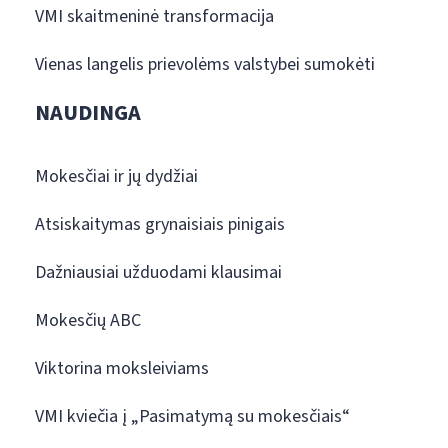
VMI skaitmeninė transformacija
Vienas langelis prievolėms valstybei sumokėti
NAUDINGA
Mokesčiai ir jų dydžiai
Atsiskaitymas grynaisiais pinigais
Dažniausiai užduodami klausimai
Mokesčių ABC
Viktorina moksleiviams
VMI kviečia į „Pasimatymą su mokesčiais“