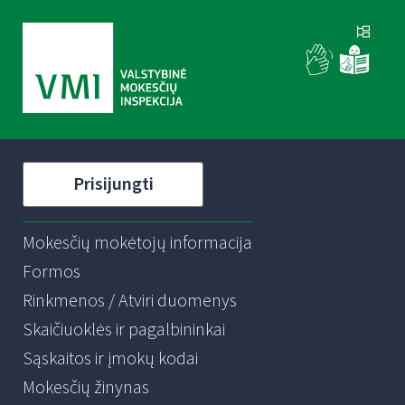
Prisijungti
Mokesčių mokėtojų informacija
Formos
Rinkmenos / Atviri duomenys
Skaičiuoklės ir pagalbininkai
Sąskaitos ir įmokų kodai
Mokesčių žinynas