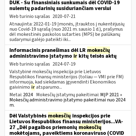
DUK - Su finansiniais sunkumais dėl COVID-19
nulemtų padarinių susiduriančiam verslui
Web turinio sąrašas
2020-07-21
Atnaujinta: 2022-01-19 Įmonės, įtrauktos į nukentėjusių
nuo Covid-19 sąrašą (nuo 2021 m. sausio 1 d.), prašymus
dėl mokestinės paskolos sutarties (MPS) be palūkanų
sudarymui galėjo pateikti iki...
Informacinis pranešimas dėl LR
mokesčių
administravimo įstatymo
ir
kitų teisės aktų
Web turinio sąrašas
2024-07-19
Valstybinė mokesčių inspekcija prie Lietuvos
Respublikos finansų ministerijos (toliau — VMI prie FM)
informuoja, kad siekdamas įgyvendinti Ekonomikos
gaivinimo
ir
atsparumo...
Metai:
2024
Mokesčių įstatymų pakeitimai:
MĮP 2021 »
Mokesčių administravimo įstatymo pakeitimai nuo 2024
m.
Dėl Valstybinės
mokesčių
inspekcijos prie
Lietuvos Respublikos finansų ministerijos...VA-
27 „Dėl pagalbos priemonių
mokesčių
mokėtojams, paveiktiems koronaviruso (COVID