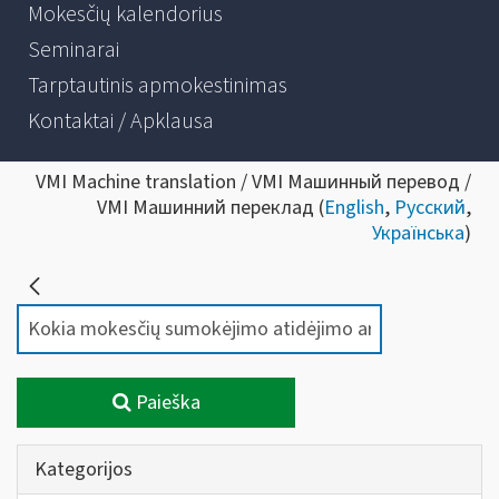
Mokesčių kalendorius
Seminarai
Tarptautinis apmokestinimas
Kontaktai / Apklausa
VMI Machine translation / VMI Машинный перевод /
VMI Машинний переклад (
English
,
Русский
,
Українська
)
Paieška
Kategorijos