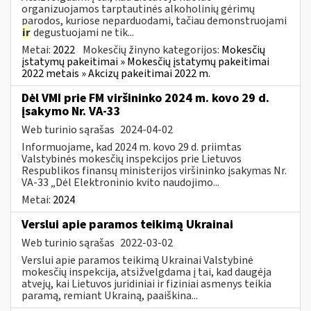
organizuojamos tarptautinės alkoholinių gėrimų
parodos, kuriose neparduodami, tačiau demonstruojami
ir
degustuojami ne tik...
Metai:
2022
Mokesčių žinyno kategorijos:
Mokesčių
įstatymų pakeitimai » Mokesčių įstatymų pakeitimai
2022 metais » Akcizų pakeitimai 2022 m.
Dėl VMI prie FM viršininko 2024 m. kovo 29 d.
įsakymo Nr. VA-33
Web turinio sąrašas
2024-04-02
Informuojame, kad 2024 m. kovo 29 d. priimtas
Valstybinės mokesčių inspekcijos prie Lietuvos
Respublikos finansų ministerijos viršininko įsakymas Nr.
VA-33 „Dėl Elektroninio kvito naudojimo...
Metai:
2024
Verslui apie paramos teikimą Ukrainai
Web turinio sąrašas
2022-03-02
Verslui apie paramos teikimą Ukrainai Valstybinė
mokesčių inspekcija, atsižvelgdama į tai, kad daugėja
atvejų, kai Lietuvos juridiniai ir fiziniai asmenys teikia
paramą, remiant Ukrainą, paaiškina...