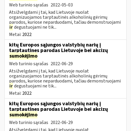
Web turinio sąrašas
2022-05-03
Atsižvelgdami į tai, kad Lietuvoje nuolat
organizuojamos tarptautinės alkoholinių gėrimų
parodos, kuriose neparduodami, tačiau demonstruojami
ir
degustuojami ne tik...
Metai:
2022
kitų Europos sąjungos valstybių narių į
tarptautines parodas Lietuvoje bei akcizų
sumokėjimo
Web turinio sąrašas
2022-06-29
Atsižvelgdami į tai, kad Lietuvoje nuolat
organizuojamos tarptautinės alkoholinių gėrimų
parodos, kuriose neparduodami, tačiau demonstruojami
ir
degustuojami ne tik...
Metai:
2022
kitų Europos sąjungos valstybių narių į
tarptautines parodas Lietuvoje bei akcizų
sumokėjimo
Web turinio sąrašas
2022-06-29
Atsižvelgdami į tai, kad Lietuvoje nuolat