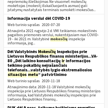
nepriemokų išieškojimas Ne visuomet mokesčių
mokėtojas (mokestį išskaičiuojantis asmuo) gali
įstatymų nustatytais terminais sumokėti mokesčius...
Informacija verslui dėl COVID-19
Web turinio sąrašas
2020-07-20
Atnaujinta 2021 rugsėjo 2 d. VMI teikiamos mokestinės
pagalbos priemonės verslui, nukentėjusiam nuo COVID-
19 - iki 2021 m. Valstybinė
mokesčių
inspekcija
informuoja, jog...
Dėl Valstybinės
Mokesčių
Inspekcijos prie
Lietuvos Respublikos finansų ministerijos...VA-
80 „Dėl laikino konsultacijų
ir
informacijos
teikimo pokalbių neįrašančiais
telefonais...valstybės lygio ekstremaliosios
situacijos
metu
“ patvirtinimo
Web turinio sąrašas
2020-11-18
Atnaujinimo data: 2020-11-18 Valstybinė mokesčių
inspekcija prie Lietuvos Respublikos finansų ministerijos
informuoja, kad Valstybinės mokesčių inspekcijos prie
Lietuvos Respublikos finansų...
DUK dėl 9 proc. taikymo buitiniams energijos