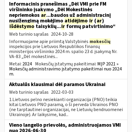
Informacinis pranešimas „Dėl VMI prie FM
viršininko įsakymo „Dėl Mokestinės
nepriemokos
ar
...baudos už administracinį
nusižengimą mokėjimo
atidėjimo
ir
(
ar
)
išdėstymo
taisyklių...
ir
formų patvirtinimo“
Web turinio sąrašas
2024-10-28
Informuojame apie priimtą Valstybinės
mokesčių
inspekcijos prie Lietuvos Respublikos finansų
ministerijos viršininko 2024 m. spalio 23 d. įsakymą Nr.
VA-83 „Dėl mokestinės...
Metai:
2024
Mokesčių įstatymų pakeitimai:
MĮP 2021 »
Mokesčių administravimo įstatymo pakeitimai nuo 2024
m.
Aktualūs klausimai dėl paramos Ukrainai
Web turinio sąrašas
2022-03-03
1.Lietuvos pelno nesiekianti organizacija (PNO) teikia
kitai Lietuvos PNO paramą, o ši perveda Ukrainos PNO
(ne tarptautinei organizacijai, ne Lietuvių bendruomenei
Ukrainoje). Ar laikysime, kad...
Vieno langelio prievolės, administruojamos VMI
nuo 2026-06-30