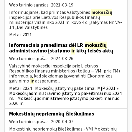
Web turinio sąrašas
2021-03-19
Informuojame, kad priimtas Valstybinės
mokesčių
inspekcijos prie Lietuvos Respublikos finansų
ministerijos viršininko 2021 m. kovo 4 d. įsakymas Nr. VA-
14 „Dėl Valstybinės...
Metai:
2021
Informacinis pranešimas dėl LR
mokesčių
administravimo įstatymo
ir
kitų teisės aktų
Web turinio sąrašas
2024-08-26
Valstybinė mokesčių inspekcija prie Lietuvos
Respublikos finansų ministerijos (toliau — VMI prie FM)
informuoja, kad siekdamas įgyvendinti Ekonomikos
gaivinimo
ir
atsparumo...
Metai:
2024
Mokesčių įstatymų pakeitimai:
MĮP 2021 »
Mokesčių administravimo įstatymo pakeitimai nuo 2024
m.
Mokesčių administravimo įstatymo pakeitimai nuo
2026 m.
Mokestinių nepriemokų išieškojimas
Web turinio sąrašas
2020-04-07
Mokestinių nepriemokų išieškojimas - VMI Mokestinių