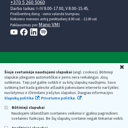
+370 5 260 5060
Darbo laikas: I-IV 8.00-17.00, V 8.00-15.45.
Prieššventinę dieną - viena valanda trumpiau.
Kiekvieno mėnesio antrą penktadienį 8.00 val. - 12.00 val.
Mano VMI
Paklausimas per
Valstybinė mokesčių inspekcija prie Lietuvos
U
Respublikos finansų ministerijos
Šioje svetainėje naudojami slapukai
(angl. cookies). Būtinieji
slapukai įdiegiami automatiškai ir jiems nėra reikalingas Jūsų
Biudžetinė įstaiga. Juridinio asmens kodas — 188659752,
sutikimas. Taip pat galite sutikti ir su kitų slapukų naudojimu. Savo
adresas: Vasario 16-osios g. 14, 01107 Vilnius, Lietuva, el.paštas:
sutikimą bet kada galėsite atšaukti pakeisdami interneto naršyklės
vmi@vmi.lt
, E. pristatymo dėžutės adresas 188659752
nustatymus ir ištrindami įrašytus slapukus. Daugiau informacijos
Duomenys apie Valstybinę mokesčių inspekciją prie Lietuvos
Slapukų politika
;
Privatumo politika.
Respublikos finansų ministerijos kaupiami ir saugomi Juridinių
asmenų registre
Būtinieji slapukai
Naudojami sklandžiam svetainės veikimui ir įgalina pagrindines
svetainės funkcijas. Be šių slapukų svetainė negali tinkamai veikti.