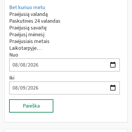
Bet kuriuo metu
Praėjusią valandą
Paskutines 24 valandas
Praėjusią savaitę
Praėjusį mėnesį
Praėjusiais metais
Laikotarpyje…
Nuo
Iki
Paieška