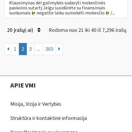
Klausimynas dėl galimybės sudaryti mokestinės
paskolos sutartį Jeigu susidūrėte su finansiniais
sunkumais
ir
negalite laiku sumokėti mokesčio
ir
/...
20 Įrašų(-ai)
Rodoma nuo 21 iki 40 iš 7,296 irašų.
1
2
3
...
365
APIE VMI
Misija, Vizija ir Vertybės
Struktūra ir kontaktinė informacija