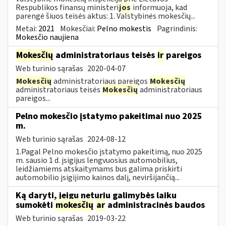
Respublikos finansų ministeri
jos
informuoja, kad
parengė šiuos teisės aktus: 1. Valstybinės mokesčių...
Metai:
2021
Mokesčiai:
Pelno mokestis
Pagrindinis:
Mokesčio naujiena
Mokesčių
administratoriaus teisės
ir
pareigos
Web turinio sąrašas
2020-04-07
Mokesčių
administratoriaus pareigos
Mokesčių
administratoriaus teisės
Mokesčių
administratoriaus
pareigos...
Pelno mokesčio įstatymo pakeitimai nuo 2025
m.
Web turinio sąrašas
2024-08-12
1.Pagal Pelno mokesčio įstatymo pakeitimą, nuo 2025
m. sausio 1 d. įsigijus lengvuosius automobilius,
leidžiamiems atskaitymams bus galima priskirti
automobilio įsigijimo kainos dalį, neviršijančią...
Ką daryti, jeigu neturiu galimybės laiku
sumokėti
mokesčių
ar
administracinės baudos
Web turinio sąrašas
2019-03-22