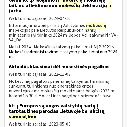
termino...pratęsimo
ir
mokesčių
mokėtojų
laikino atleidimo nuo
mokesčių
deklaracijų
ir
(arba
Web turinio sąrašas
2024-07-10
Informuojame apie priimtą Valstybinės
mokesčių
inspekcijos prie Lietuvos Respublikos finansų
ministerijos viršininko 2024 m. liepos 4 d. įsakymą Nr. VA-
54 „Dėl...
Metai:
2024
Mokesčių įstatymų pakeitimai:
MĮP 2021 »
Mokesčių administravimo įstatymo pakeitimai nuo 2024
m.
Aktualūs klausimai dėl mokestinės pagalbos
Web turinio sąrašas
2022-11-03
Mokestinių pagalbos priemonių taikymas finansinių
sunkumų turintiems nuo energetinės krizės
nukentėjusiems mokesčių mokėtojams baigėsi 2023 m.
balandžio 30 d. Mokestinės pagalbos priemonės buvo...
kitų Europos sąjungos valstybių narių į
tarptautines parodas Lietuvoje bei akcizų
sumokėjimo
Web turinio sąrašas
2023-05-03