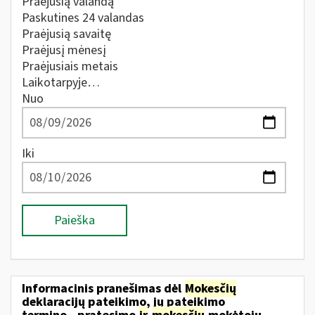
Praėjusią valandą
Paskutines 24 valandas
Praėjusią savaitę
Praėjusį mėnesį
Praėjusiais metais
Laikotarpyje…
Nuo
Iki
Paieška
Informacinis pranešimas dėl
Mokesčių
deklaracijų pateikimo, jų pateikimo