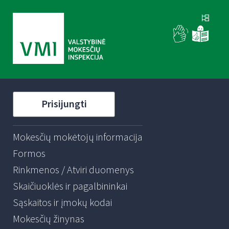
Prisijungti
Mokesčių mokėtojų informacija
Formos
Rinkmenos / Atviri duomenys
Skaičiuoklės ir pagalbininkai
Sąskaitos ir įmokų kodai
Mokesčių žinynas