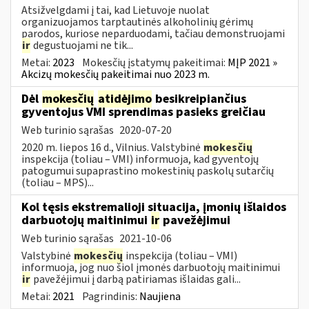
Atsižvelgdami į tai, kad Lietuvoje nuolat
organizuojamos tarptautinės alkoholinių gėrimų
parodos, kuriose neparduodami, tačiau demonstruojami
ir
degustuojami ne tik...
Metai:
2023
Mokesčių įstatymų pakeitimai:
MĮP 2021 »
Akcizų mokesčių pakeitimai nuo 2023 m.
Dėl
mokesčių
atidėjimo
besikreipiančius
gyventojus VMI sprendimas pasieks greičiau
Web turinio sąrašas
2020-07-20
2020 m. liepos 16 d., Vilnius. Valstybinė
mokesčių
inspekcija (toliau – VMI) informuoja, kad gyventojų
patogumui supaprastino mokestinių paskolų sutarčių
(toliau – MPS)...
Kol tęsis ekstremalioji situacija, įmonių išlaidos
darbuotojų maitinimui
ir
pavežėjimui
Web turinio sąrašas
2021-10-06
Valstybinė
mokesčių
inspekcija (toliau – VMI)
informuoja, jog nuo šiol įmonės darbuotojų maitinimui
ir
pavežėjimui į darbą patiriamas išlaidas gali...
Metai:
2021
Pagrindinis:
Naujiena