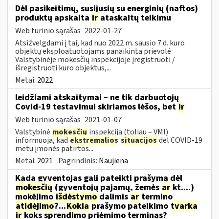
Dėl pasikeitimų, susijusių su energinių (naftos)
produktų apskaita
ir
ataskaitų teikimu
Web turinio sąrašas
2022-01-27
Atsižvelgdami į tai, kad nuo 2022 m. sausio 7 d. kuro
objektų eksploatuotojams panaikinta prievolė
Valstybinėje mokesčių inspekcijoje įregistruoti /
išregistruoti kuro objektus,...
Metai:
2022
leidžiami atskaitymai – ne tik darbuotojų
Covid-19 testavimui skiriamos lėšos, bet
ir
Web turinio sąrašas
2021-01-07
Valstybinė
mokesčių
inspekcija (toliau – VMI)
informuoja, kad
ekstremalios
situacijos
dėl COVID-19
metu įmonės patirtos...
Metai:
2021
Pagrindinis:
Naujiena
Kada gyventojas gali pateikti prašymą dėl
mokesčių
(gyventojų pajamų, žemės
ar
kt....)
mokėjimo
išdėstymo
dalimis
ar
termino
atidėjimo
?...
Kokia
prašymo pateikimo
tvarka
ir
koks sprendimo priėmimo terminas?