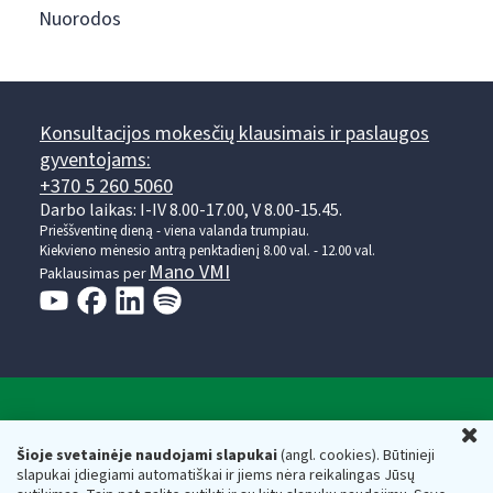
Nuorodos
Konsultacijos mokesčių klausimais ir paslaugos
gyventojams:
+370 5 260 5060
Darbo laikas: I-IV 8.00-17.00, V 8.00-15.45.
Prieššventinę dieną - viena valanda trumpiau.
Kiekvieno mėnesio antrą penktadienį 8.00 val. - 12.00 val.
Mano VMI
Paklausimas per
Valstybinė mokesčių inspekcija prie Lietuvos
U
Respublikos finansų ministerijos
Šioje svetainėje naudojami slapukai
(angl. cookies). Būtinieji
slapukai įdiegiami automatiškai ir jiems nėra reikalingas Jūsų
Biudžetinė įstaiga. Juridinio asmens kodas — 188659752,