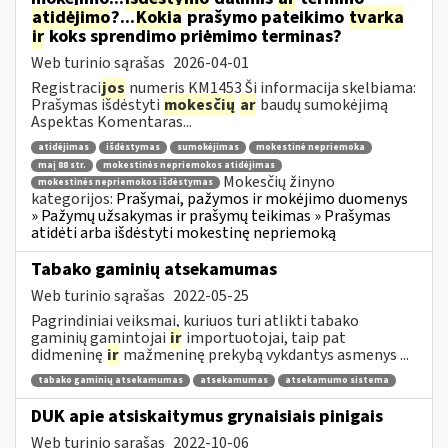
atidėjimo
?...
Kokia
prašymo pateikimo
tvarka
ir
koks sprendimo priėmimo terminas?
Web turinio sąrašas
2026-04-01
Registraci
jos
numeris KM1453 Ši informacija skelbiama:
Prašymas išdėstyti
mokesčių
ar
baudų sumokėjimą
Aspektas Komentaras...
atidėjimas
išdėstymas
sumokėjimas
mokestinė nepriemoka
maį 88 str.
mokestinės nepriemokos atidėjimas
Mokesčių žinyno
mokestinės nepriemokos išdėstymas
kategorijos:
Prašymai, pažymos ir mokėjimo duomenys
» Pažymų užsakymas ir prašymų teikimas » Prašymas
atidėti arba išdėstyti mokestinę nepriemoką
Tabako gaminių atsekamumas
Web turinio sąrašas
2022-05-25
Pagrindiniai veiksmai, kuriuos turi atlikti tabako
gaminių gamintojai
ir
importuotojai, taip pat
didmeninę
ir
mažmeninę prekybą vykdantys asmenys ...
tabako gaminių atsekamumas
atsekamumas
atsekamumo sistema
DUK apie atsiskaitymus grynaisiais pinigais
Web turinio sąrašas
2022-10-06