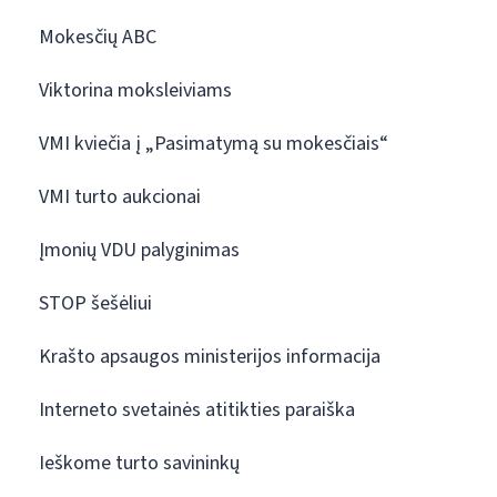
Mokesčių ABC
Viktorina moksleiviams
VMI kviečia į „Pasimatymą su mokesčiais“
VMI turto aukcionai
Įmonių VDU palyginimas
STOP šešėliui
Krašto apsaugos ministerijos informacija
Interneto svetainės atitikties paraiška
Ieškome turto savininkų