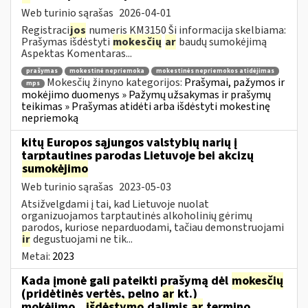
Web turinio sąrašas
2026-04-01
Registraci
jos
numeris KM3150 Ši informacija skelbiama:
Prašymas išdėstyti
mokesčių
ar
baudų sumokėjimą
Aspektas Komentaras...
prašymas
mokestinė nepriemoka
mokestinės nepriemokos atidėjimas
Mokesčių žinyno kategorijos:
Prašymai, pažymos ir
mps
mokėjimo duomenys » Pažymų užsakymas ir prašymų
teikimas » Prašymas atidėti arba išdėstyti mokestinę
nepriemoką
kitų Europos sąjungos valstybių narių į
tarptautines parodas Lietuvoje bei akcizų
sumokėjimo
Web turinio sąrašas
2023-05-03
Atsižvelgdami į tai, kad Lietuvoje nuolat
organizuojamos tarptautinės alkoholinių gėrimų
parodos, kuriose neparduodami, tačiau demonstruojami
ir
degustuojami ne tik...
Metai:
2023
Kada įmonė gali pateikti prašymą dėl
mokesčių
(pridėtinės vertės, pelno
ar
kt.)
mokėjimo...
išdėstymo
dalimis
ar
termino