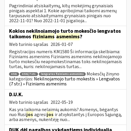
Pagrindiniai atsiskaitymų, kitų mokėjimų grynaisiais
pinigais aspektai 1. Kokie apribojimai taikomi asmenų
tarpusavio atsiskaitymams grynaisiais pinigais nuo
2022-11-01? Nuo 2022-11-01 įsigalioja...
Kokios nekilnojamojo turto mokesčio lengvatos
taikomos
fiziniams
asmenims
?
Web turinio sąrašas
2026-01-07
Registracijos numeris KM1580 Ši informacija skelbiama:
Fiziniams asmenims Fiziniams asmenims nekilnojamojo
turto mokesčiu neapmokestinamas toks nekilnojamasis
turtas, kuris: nekilnojamasis turtas...
Mokesčių žinyno
ntm
ntmį 7 str.
lengvatos fiziniams asmenims
kategorijos:
Nekilnojamojo turto mokestis » Lengvatos
(7 str.) » Fiziniams asmenims
D.U.K.
Web turinio sąrašas
2022-05-19
Kas yra laikoma nelaimių aukomis? Asmenys, bėgantys
nuo Rusi
jos
agresi
jos
ir atvykstantys į Europos Sąjungą,
arba asmenys, nukentėję nuo...
DUK dėl pagalbos vykdantiems individualią