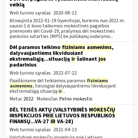
veiklą
Web turinio sąrašas
2020-08-12
Atnaujinta 2022-01-19 Gyventojai, kuriems nuo 2021 m.
sausio 1 d. buvo taikomos mokestinės pagalbos
priemonės dėl Covid-19, prašymus dėl mokestinės
paskolos sutarties (MPS) be palūkanų sudarymo...
Dėl paramos teikimo
fiziniams
asmenims
,
dalyvaujantiems likviduojant
ekstremaliąją...situaciją
ir
šalinant
jos
padarinius
Web turinio sąrašas
2022-07-22
Paaiškiname dėl teikiamos paramos
fiziniams
asmenims
, tiesiogiai dalyvaujantiems likviduojant
ekstremaliąją situaciją
ir
...
Metai:
2022
Mokesčiai:
Pelno mokestis
DĖL TEISĖS AKTŲ (VALSTYBINĖS
MOKESČIŲ
INSPEKCIJOS PRIE LIETUVOS RESPUBLIKOS
FINANSŲ...VA-27
IR
VA-28)
Web turinio sąrašas
2021-04-13
Valstybinė mokesčių inspekcija prie Lietuvos