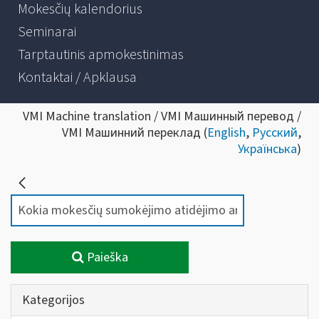
Mokesčių kalendorius
Seminarai
Tarptautinis apmokestinimas
Kontaktai / Apklausa
VMI Machine translation / VMI Машинный перевод /
VMI Машинний переклад (
English
,
Русский
,
Українська
)
Paieška
Kategorijos