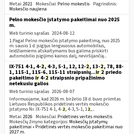
Metai:
2021
Mokesčiai:
Pelno mokestis
Pagrindinis:
Mokesčio naujiena
Pelno mokesčio įstatymo pakeitimai nuo 2025
m.
Web turinio sąrašas
2024-08-12
1.Pagal Pelno mokesčio įstatymo pakeitimą, nuo 2025
m. sausio 1 d. įsigijus lengvuosius automobilius,
leidžiamiems atskaitymams bus galima priskirti
automobilio įsigijimo kainos dalį, neviršijančią...
IX-751 4-1, 4-
2
, 4-3, 5-1, 12, 12-
2
, 13-
2
, 78, 88-
1, 115-1, 115-6, 115-11 straipsnių...
ir
2
priedo
pakeitimo
ir
4-
2
straipsnio pripažinimo
netekusiu galios
Web turinio sąrašas
2026-08-07
Informuojame, kad 2026 m. birželio 18 d. buvo priimtas
Lietuvos Respublikos pridėtinės vertės mokesčio
įstatymo Nr. IX-751 4-1, 4-
2
, 4-3, 5-1, 1
2
,...
Metai:
2026
Mokesčiai:
Pridėtinės vertės mokestis
Mokesčių žinyno kategorijos:
Mokesčių įstatymų
pakeitimai » Pridėtinės vertės mokesčio pakeitimai nuo
2027 m.