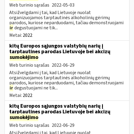
Web turinio sąrašas
2022-05-03
Atsižvelgdami į tai, kad Lietuvoje nuolat
organizuojamos tarptautinės alkoholinių gėrimų
parodos, kuriose neparduodami, tačiau demonstruojami
ir
degustuojami ne tik...
Metai:
2022
kitų Europos sąjungos valstybių narių į
tarptautines parodas Lietuvoje bei akcizų
sumokėjimo
Web turinio sąrašas
2022-06-29
Atsižvelgdami į tai, kad Lietuvoje nuolat
organizuojamos tarptautinės alkoholinių gėrimų
parodos, kuriose neparduodami, tačiau demonstruojami
ir
degustuojami ne tik...
Metai:
2022
kitų Europos sąjungos valstybių narių į
tarptautines parodas Lietuvoje bei akcizų
sumokėjimo
Web turinio sąrašas
2022-06-29
Atsižvelgdami į tai, kad Lietuvoje nuolat