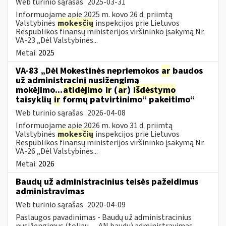
Web turinio sąrašas
2025-03-31
Informuojame apie 2025 m. kovo 26 d. priimtą
Valstybinės
mokesčių
inspekcijos prie Lietuvos
Respublikos finansų ministerijos viršininko įsakymą Nr.
VA-23 „Dėl Valstybinės...
Metai:
2025
VA-83 „Dėl Mokestinės nepriemokos
ar
baudos
už administracinį nusižengimą
mokėjimo...
atidėjimo
ir
(
ar
)
išdėstymo
taisyklių
ir
formų patvirtinimo“ pakeitimo“
Web turinio sąrašas
2026-04-08
Informuojame apie 2026 m. kovo 31 d. priimtą
Valstybinės
mokesčių
inspekcijos prie Lietuvos
Respublikos finansų ministerijos viršininko įsakymą Nr.
VA-26 „Dėl Valstybinės...
Metai:
2026
Baudų už administracinius teisės pažeidimus
administravimas
Web turinio sąrašas
2020-04-09
Paslaugos pavadinimas - Baudų už administracinius
nusižengimus (toliau — AN baudų) administravimas