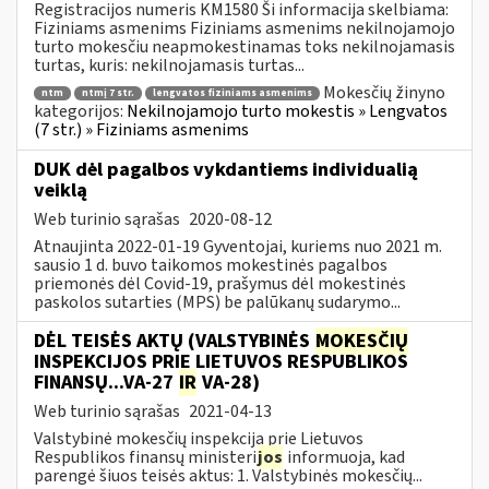
Registracijos numeris KM1580 Ši informacija skelbiama:
Fiziniams asmenims Fiziniams asmenims nekilnojamojo
turto mokesčiu neapmokestinamas toks nekilnojamasis
turtas, kuris: nekilnojamasis turtas...
Mokesčių žinyno
ntm
ntmį 7 str.
lengvatos fiziniams asmenims
kategorijos:
Nekilnojamojo turto mokestis » Lengvatos
(7 str.) » Fiziniams asmenims
DUK dėl pagalbos vykdantiems individualią
veiklą
Web turinio sąrašas
2020-08-12
Atnaujinta 2022-01-19 Gyventojai, kuriems nuo 2021 m.
sausio 1 d. buvo taikomos mokestinės pagalbos
priemonės dėl Covid-19, prašymus dėl mokestinės
paskolos sutarties (MPS) be palūkanų sudarymo...
DĖL TEISĖS AKTŲ (VALSTYBINĖS
MOKESČIŲ
INSPEKCIJOS PRIE LIETUVOS RESPUBLIKOS
FINANSŲ...VA-27
IR
VA-28)
Web turinio sąrašas
2021-04-13
Valstybinė mokesčių inspekcija prie Lietuvos
Respublikos finansų ministeri
jos
informuoja, kad
parengė šiuos teisės aktus: 1. Valstybinės mokesčių...