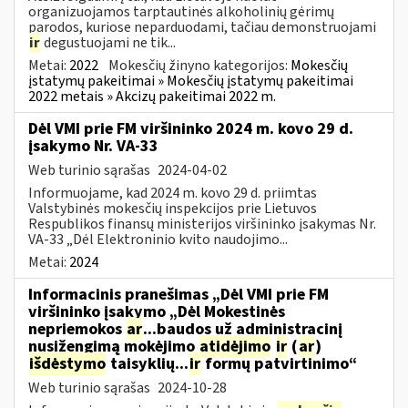
organizuojamos tarptautinės alkoholinių gėrimų
parodos, kuriose neparduodami, tačiau demonstruojami
ir
degustuojami ne tik...
Metai:
2022
Mokesčių žinyno kategorijos:
Mokesčių
įstatymų pakeitimai » Mokesčių įstatymų pakeitimai
2022 metais » Akcizų pakeitimai 2022 m.
Dėl VMI prie FM viršininko 2024 m. kovo 29 d.
įsakymo Nr. VA-33
Web turinio sąrašas
2024-04-02
Informuojame, kad 2024 m. kovo 29 d. priimtas
Valstybinės mokesčių inspekcijos prie Lietuvos
Respublikos finansų ministerijos viršininko įsakymas Nr.
VA-33 „Dėl Elektroninio kvito naudojimo...
Metai:
2024
Informacinis pranešimas „Dėl VMI prie FM
viršininko įsakymo „Dėl Mokestinės
nepriemokos
ar
...baudos už administracinį
nusižengimą mokėjimo
atidėjimo
ir
(
ar
)
išdėstymo
taisyklių...
ir
formų patvirtinimo“
Web turinio sąrašas
2024-10-28