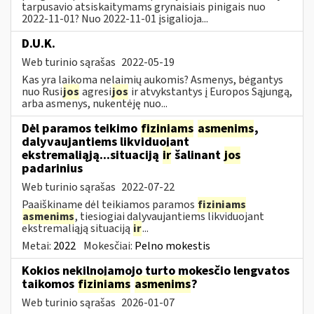
tarpusavio atsiskaitymams grynaisiais pinigais nuo
2022-11-01? Nuo 2022-11-01 įsigalioja...
D.U.K.
Web turinio sąrašas
2022-05-19
Kas yra laikoma nelaimių aukomis? Asmenys, bėgantys
nuo Rusi
jos
agresi
jos
ir atvykstantys į Europos Sąjungą,
arba asmenys, nukentėję nuo...
Dėl paramos teikimo
fiziniams
asmenims
,
dalyvaujantiems likviduojant
ekstremaliąją...situaciją
ir
šalinant
jos
padarinius
Web turinio sąrašas
2022-07-22
Paaiškiname dėl teikiamos paramos
fiziniams
asmenims
, tiesiogiai dalyvaujantiems likviduojant
ekstremaliąją situaciją
ir
...
Metai:
2022
Mokesčiai:
Pelno mokestis
Kokios nekilnojamojo turto mokesčio lengvatos
taikomos
fiziniams
asmenims
?
Web turinio sąrašas
2026-01-07