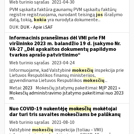
Web turinio sąrašas
2021-04-30
PVM sąskaita faktūra gaunamų PVM sąskaitų faktūrų
registre registruojama, nurodant teisingą
jos
išrašymo
datą, tokią,
kokia
yra nurodyta dokumente...
DUK:
DUK - Apie i.SAF
Informacinis pranešimas dėl VMI prie FM
viršininko 2023 m. balandžio 19 d. įsakymo Nr.
VA-27 „Dėl apskaitos dokumentų papildymo
tvarkos aprašo patvirtinimo“
Web turinio sąrašas
2023-04-24
Informuojame, kad Valstybinė
mokesčių
inspekcija prie
Lietuvos Respublikos finansų ministerijos,
įgyvendinama Lietuvos Respublikos
mokesčių
...
Metai:
2023
Mokesčių įstatymų pakeitimai:
MĮP 2021 »
Mokesčių administravimo įstatymo pakeitimai nuo 2023
m.
Nuo COVID-19 nukentėję
mokesčių
mokėtojai
dar turi tris savaites mokesčiams be palūkanų
Web turinio sąrašas
2021-08-10
Valstybinė
mokesčių
inspekcija (toliau – VMI)