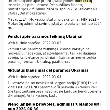
Informuojame apie priimtą Valstybinės
mokesčių
inspekcijos prie Lietuvos Respublikos finansų
ministerijos viršininko 2024 m. spalio 23 d. įsakymą Nr.
VA-83 „Dėl mokestinės...
Metai:
2024
Mokesčių įstatymų pakeitimai:
MĮP 2021 »
Mokesčių administravimo įstatymo pakeitimai nuo 2024
m.
Verslui apie paramos teikimą Ukrainai
Web turinio sąrašas
2022-03-02
Verslui apie paramos teikimą Ukrainai Valstybinė
mokesčių inspekcija, atsižvelgdama į tai, kad daugėja
atvejų, kai Lietuvos juridiniai ir fiziniai asmenys teikia
paramą, remiant Ukrainą, paaiškina...
Aktualūs klausimai dėl paramos Ukrainai
Web turinio sąrašas
2022-03-03
1.Lietuvos pelno nesiekianti organizacija (PNO) teikia
kitai Lietuvos PNO paramą, o ši perveda Ukrainos PNO
(ne tarptautinei organizacijai, ne Lietuvių bendruomenei
Ukrainoje). Ar laikysime, kad...
Vieno langelio prievolės, administruojamos VMI
nuo 2026-06-30