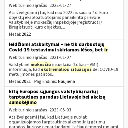
Web turinio sąrašas
2022-01-27
Atsižvelgdami į tai, kad nuo 2022 m. sausio 7 d. kuro
objektų eksploatuotojams panaikinta prievolė
Valstybinėje mokesčių inspekcijoje įregistruoti /
išregistruoti kuro objektus,...
Metai:
2022
leidžiami atskaitymai – ne tik darbuotojų
Covid-19 testavimui skiriamos lėšos, bet
ir
Web turinio sąrašas
2021-01-07
Valstybinė
mokesčių
inspekcija (toliau – VMI)
informuoja, kad
ekstremalios
situacijos
dėl COVID-19
metu įmonės patirtos...
Metai:
2021
Pagrindinis:
Naujiena
kitų Europos sąjungos valstybių narių į
tarptautines parodas Lietuvoje bei akcizų
sumokėjimo
Web turinio sąrašas
2023-05-03
Atsižvelgdami į tai, kad Lietuvoje nuolat
organizuojamos tarptautinės alkoholinių gėrimų
parodos, kuriose neparduodami, tačiau demonstruojami