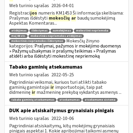
Web turinio sąrašas
2026-04-01
Registraci
jos
numeris KM1453 Ši informacija skelbiama:
Prašymas išdėstyti
mokesčių
ar
baudų sumokėjimą
Aspektas Komentaras...
atidėjimas
išdėstymas
sumokėjimas
mokestinė nepriemoka
maį 88 str.
mokestinės nepriemokos atidėjimas
Mokesčių žinyno
mokestinės nepriemokos išdėstymas
kategorijos:
Prašymai, pažymos ir mokėjimo duomenys
» Pažymų užsakymas ir prašymų teikimas » Prašymas
atidėti arba išdėstyti mokestinę nepriemoką
Tabako gaminių atsekamumas
Web turinio sąrašas
2022-05-25
Pagrindiniai veiksmai, kuriuos turi atlikti tabako
gaminių gamintojai
ir
importuotojai, taip pat
didmeninę
ir
mažmeninę prekybą vykdantys asmenys ...
tabako gaminių atsekamumas
atsekamumas
atsekamumo sistema
DUK apie atsiskaitymus grynaisiais pinigais
Web turinio sąrašas
2022-10-06
Pagrindiniai atsiskaitymų, kitų mokėjimų grynaisiais
pinigais aspektai 1. Kokie apribojimai taikomi asmenų