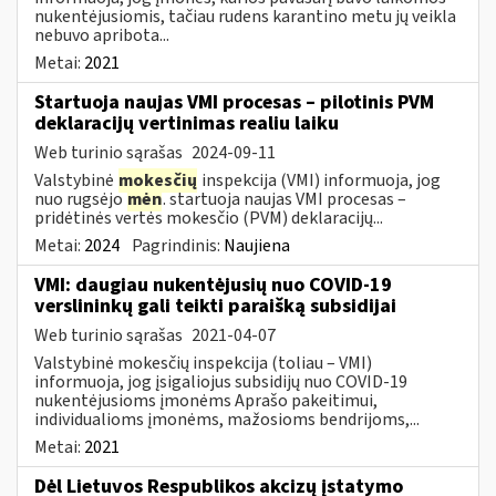
nukentėjusiomis, tačiau rudens karantino metu jų veikla
nebuvo apribota...
Metai:
2021
Startuoja naujas VMI procesas – pilotinis PVM
deklaracijų vertinimas realiu laiku
Web turinio sąrašas
2024-09-11
Valstybinė
mokesčių
inspekcija (VMI) informuoja, jog
nuo rugsėjo
mėn
. startuoja naujas VMI procesas –
pridėtinės vertės mokesčio (PVM) deklaracijų...
Metai:
2024
Pagrindinis:
Naujiena
VMI: daugiau nukentėjusių nuo COVID-19
verslininkų gali teikti paraišką subsidijai
Web turinio sąrašas
2021-04-07
Valstybinė mokesčių inspekcija (toliau – VMI)
informuoja, jog įsigaliojus subsidijų nuo COVID-19
nukentėjusioms įmonėms Aprašo pakeitimui,
individualioms įmonėms, mažosioms bendrijoms,...
Metai:
2021
Dėl Lietuvos Respublikos akcizų įstatymo