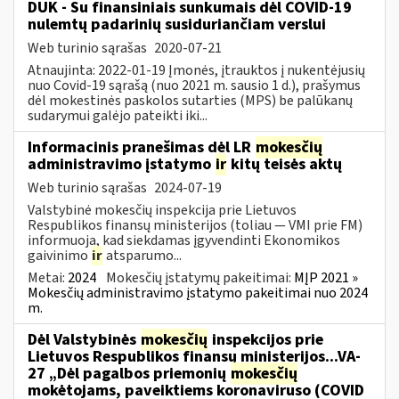
DUK - Su finansiniais sunkumais dėl COVID-19
nulemtų padarinių susiduriančiam verslui
Web turinio sąrašas
2020-07-21
Atnaujinta: 2022-01-19 Įmonės, įtrauktos į nukentėjusių
nuo Covid-19 sąrašą (nuo 2021 m. sausio 1 d.), prašymus
dėl mokestinės paskolos sutarties (MPS) be palūkanų
sudarymui galėjo pateikti iki...
Informacinis pranešimas dėl LR
mokesčių
administravimo įstatymo
ir
kitų teisės aktų
Web turinio sąrašas
2024-07-19
Valstybinė mokesčių inspekcija prie Lietuvos
Respublikos finansų ministerijos (toliau — VMI prie FM)
informuoja, kad siekdamas įgyvendinti Ekonomikos
gaivinimo
ir
atsparumo...
Metai:
2024
Mokesčių įstatymų pakeitimai:
MĮP 2021 »
Mokesčių administravimo įstatymo pakeitimai nuo 2024
m.
Dėl Valstybinės
mokesčių
inspekcijos prie
Lietuvos Respublikos finansų ministerijos...VA-
27 „Dėl pagalbos priemonių
mokesčių
mokėtojams, paveiktiems koronaviruso (COVID