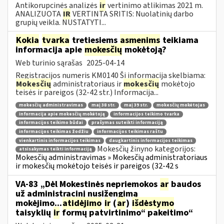
Antikorupcinės analizės
ir
vertinimo atlikimas 2021 m.
ANALIZUOTA
IR
VERTINTA SRITIS: Nuolatinių darbo
grupių veikla. NUSTATYTI...
Kokia
tvarka
tretiesiems
asmenims
teikiama
informacija apie
mokesčių
mokėtoją?
Web turinio sąrašas
2025-04-14
Registracijos numeris KM0140 Ši informacija skelbiama:
Mokesčių
administratoriaus ir
mokesčių
mokėtojo
teisės ir pareigos (32-42 str.) Informacija...
mokesčių administravimas
maį 38 str.
maį 39 str.
mokesčių mokėtojas
informacija apie mokesčių mokėtoją
informacijos teikimo tvarka
informacijos teikimo būdai
prašymas suteikti informaciją
informacijos teikimas žodžiu
informacijos teikimas raštu
vienkartinis informacijos teikimas
daugkartinis informacijos teikimas
Mokesčių žinyno kategorijos:
atsisakymas teikti informaciją
Mokesčių administravimas » Mokesčių administratoriaus
ir mokesčių mokėtojo teisės ir pareigos (32-42 s
VA-83 „Dėl Mokestinės nepriemokos
ar
baudos
už administracinį nusižengimą
mokėjimo...
atidėjimo
ir
(
ar
)
išdėstymo
taisyklių
ir
formų patvirtinimo“ pakeitimo“