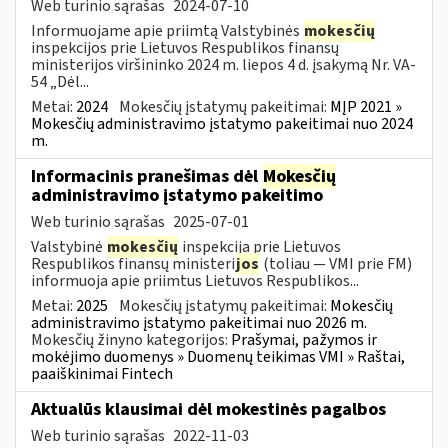
Web turinio sąrašas
2024-07-10
Informuojame apie priimtą Valstybinės
mokesčių
inspekcijos prie Lietuvos Respublikos finansų
ministerijos viršininko 2024 m. liepos 4 d. įsakymą Nr. VA-
54 „Dėl...
Metai:
2024
Mokesčių įstatymų pakeitimai:
MĮP 2021 »
Mokesčių administravimo įstatymo pakeitimai nuo 2024
m.
Informacinis pranešimas dėl
Mokesčių
administravimo įstatymo pakeitimo
Web turinio sąrašas
2025-07-01
Valstybinė
mokesčių
inspekcija prie Lietuvos
Respublikos finansų ministeri
jos
(toliau — VMI prie FM)
informuoja apie priimtus Lietuvos Respublikos...
Metai:
2025
Mokesčių įstatymų pakeitimai:
Mokesčių
administravimo įstatymo pakeitimai nuo 2026 m.
Mokesčių žinyno kategorijos:
Prašymai, pažymos ir
mokėjimo duomenys » Duomenų teikimas VMI » Raštai,
paaiškinimai Fintech
Aktualūs klausimai dėl mokestinės pagalbos
Web turinio sąrašas
2022-11-03