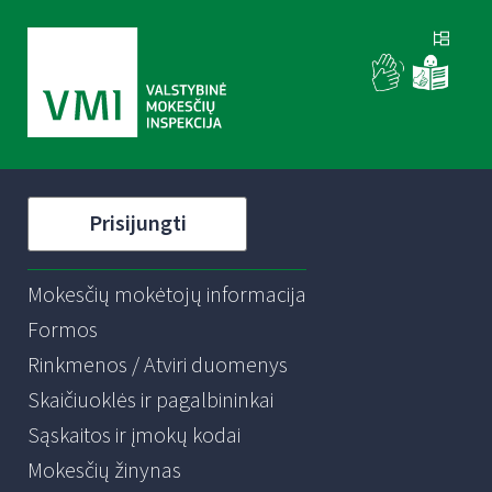
Prisijungti
Mokesčių mokėtojų informacija
Formos
Rinkmenos / Atviri duomenys
Skaičiuoklės ir pagalbininkai
Sąskaitos ir įmokų kodai
Mokesčių žinynas