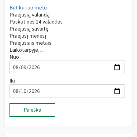
Bet kuriuo metu
Praėjusią valandą
Paskutines 24 valandas
Praėjusią savaitę
Praėjusį mėnesį
Praėjusiais metais
Laikotarpyje…
Nuo
Iki
Paieška