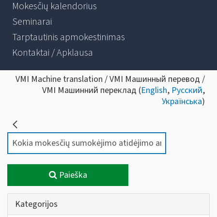
Mokesčių kalendorius
Seminarai
Tarptautinis apmokestinimas
Kontaktai / Apklausa
VMI Machine translation / VMI Машинный перевод /
VMI Машинний переклад (
English
,
Русский
,
Українська
)
Paieška
Kategorijos