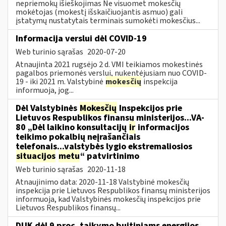
nepriemokų išieškojimas Ne visuomet mokesčių
mokėtojas (mokestį išskaičiuojantis asmuo) gali
įstatymų nustatytais terminais sumokėti mokesčius...
Informacija verslui dėl COVID-19
Web turinio sąrašas
2020-07-20
Atnaujinta 2021 rugsėjo 2 d. VMI teikiamos mokestinės
pagalbos priemonės verslui, nukentėjusiam nuo COVID-
19 - iki 2021 m. Valstybinė
mokesčių
inspekcija
informuoja, jog...
Dėl Valstybinės
Mokesčių
Inspekcijos prie
Lietuvos Respublikos finansų ministerijos...VA-
80 „Dėl laikino konsultacijų
ir
informacijos
teikimo pokalbių neįrašančiais
telefonais...valstybės lygio ekstremaliosios
situacijos
metu
“ patvirtinimo
Web turinio sąrašas
2020-11-18
Atnaujinimo data: 2020-11-18 Valstybinė mokesčių
inspekcija prie Lietuvos Respublikos finansų ministerijos
informuoja, kad Valstybinės mokesčių inspekcijos prie
Lietuvos Respublikos finansų...
DUK dėl 9 proc. taikymo buitiniams energijos