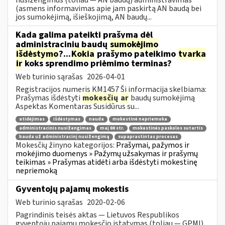
(asmens informavimas apie jam paskirtą AN baudą bei
jos sumokėjimą, išieškojimą, AN baudų...
Kada galima pateikti prašymą dėl
administracinių baudų
sumokėjimo
išdėstymo
?...
Kokia
prašymo pateikimo
tvarka
ir
koks sprendimo priėmimo terminas?
Web turinio sąrašas
2026-04-01
Registracijos numeris KM1457 Ši informacija skelbiama:
Prašymas išdėstyti
mokesčių
ar
baudų sumokėjimą
Aspektas Komentaras Susidūrus su...
atidėjimas
išdėstymas
nauda
mokestinė nepriemoka
administracinis nusižengimas
maį 88 str.
mokestinės paskolos sutartis
bauda už administracinį nusižengimą
supaprastintas procesas
Mokesčių žinyno kategorijos:
Prašymai, pažymos ir
mokėjimo duomenys » Pažymų užsakymas ir prašymų
teikimas » Prašymas atidėti arba išdėstyti mokestinę
nepriemoką
Gyventojų pajamų mokestis
Web turinio sąrašas
2020-02-06
Pagrindinis teisės aktas — Lietuvos Respublikos
gyventojų pajamų mokesčio įstatymas (toliau — GPMĮ).