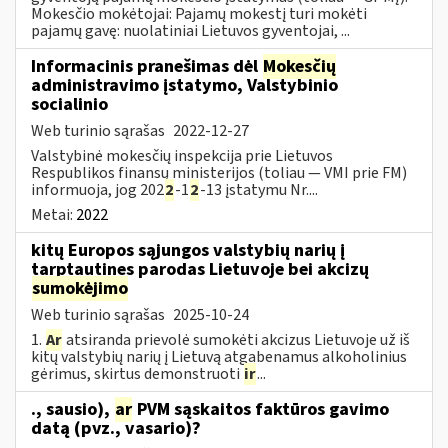
Mokesčio mokėtojai: Pajamų mokestį turi mokėti
pajamų gavę: nuolatiniai Lietuvos gyventojai, ...
Informacinis pranešimas dėl
Mokesčių
administravimo įstatymo, Valstybinio
socialinio
Web turinio sąrašas
2022-12-27
Valstybinė mokesčių inspekcija prie Lietuvos
Respublikos finansų ministerijos (toliau — VMI prie FM)
informuoja, jog 202
2
-1
2
-13 įstatymu Nr....
Metai:
2022
kitų Europos sąjungos valstybių narių į
tarptautines parodas Lietuvoje bei akcizų
sumokėjimo
Web turinio sąrašas
2025-10-24
1.
Ar
atsiranda prievolė sumokėti akcizus Lietuvoje už iš
kitų valstybių narių į Lietuvą atgabenamus alkoholinius
gėrimus, skirtus demonstruoti
ir
...
., sausio),
ar
PVM sąskaitos faktūros gavimo
datą (pvz., vasario)?