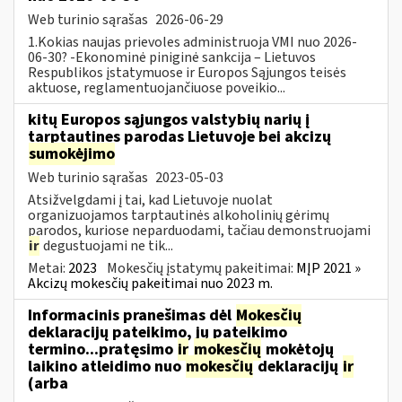
Web turinio sąrašas
2026-06-29
1.Kokias naujas prievoles administruoja VMI nuo 2026-
06-30? -Ekonominė piniginė sankcija – Lietuvos
Respublikos įstatymuose ir Europos Sąjungos teisės
aktuose, reglamentuojančiuose poveikio...
kitų Europos sąjungos valstybių narių į
tarptautines parodas Lietuvoje bei akcizų
sumokėjimo
Web turinio sąrašas
2023-05-03
Atsižvelgdami į tai, kad Lietuvoje nuolat
organizuojamos tarptautinės alkoholinių gėrimų
parodos, kuriose neparduodami, tačiau demonstruojami
ir
degustuojami ne tik...
Metai:
2023
Mokesčių įstatymų pakeitimai:
MĮP 2021 »
Akcizų mokesčių pakeitimai nuo 2023 m.
Informacinis pranešimas dėl
Mokesčių
deklaracijų pateikimo, jų pateikimo
termino...pratęsimo
ir
mokesčių
mokėtojų
laikino atleidimo nuo
mokesčių
deklaracijų
ir
(arba