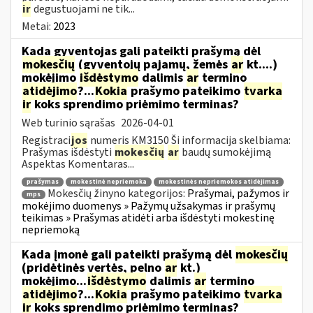
ir
degustuojami ne tik...
Metai:
2023
Kada gyventojas gali pateikti prašymą dėl
mokesčių
(gyventojų pajamų, žemės
ar
kt....)
mokėjimo
išdėstymo
dalimis
ar
termino
atidėjimo
?...
Kokia
prašymo pateikimo
tvarka
ir
koks sprendimo priėmimo terminas?
Web turinio sąrašas
2026-04-01
Registraci
jos
numeris KM3150 Ši informacija skelbiama:
Prašymas išdėstyti
mokesčių
ar
baudų sumokėjimą
Aspektas Komentaras...
prašymas
mokestinė nepriemoka
mokestinės nepriemokos atidėjimas
Mokesčių žinyno kategorijos:
Prašymai, pažymos ir
mps
mokėjimo duomenys » Pažymų užsakymas ir prašymų
teikimas » Prašymas atidėti arba išdėstyti mokestinę
nepriemoką
Kada įmonė gali pateikti prašymą dėl
mokesčių
(pridėtinės vertės, pelno
ar
kt.)
mokėjimo...
išdėstymo
dalimis
ar
termino
atidėjimo
?...
Kokia
prašymo pateikimo
tvarka
ir
koks sprendimo priėmimo terminas?