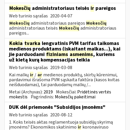
Mokesčių
administratoriaus teisės
ir
pareigos
Web turinio sąrašas
2020-04-07
Mokesčių
administratoriaus pareigos
Mokesčių
administratoriaus teisės
Mokesčių
administratoriaus
pareigos...
Kokia
tvarka
lengvatinis PVM tarifas taikomas
medienos produktams (įskaitant malkas...), kai
jie parduodami
fiziniams
asmenims
, kuriems
už kietą kurą kompensacijas teikia
Web turinio sąrašas
2019-03-08
Kai malkų
ir
/
ar
medienos produktų, skirtų kūrenimui,
pardavimui išrašoma PVM sąskaita faktūra (kasos kvitas
neišduodamas), tai parduodamų malkų /...
Metai (Archyvas):
2019
Mokesčiai:
Pridėtinės vertės
mokestis
Pagrindinis:
Mokesčių pakeitimai
DUK dėl priemonės "Subsidijos įmonėms"
Web turinio sąrašas
2020-08-12
1. Koks teisės aktas reglamentuoja subsidijų skyrimą
įmonėms? Ekonomikos skatinimo
ir
koronaviruso