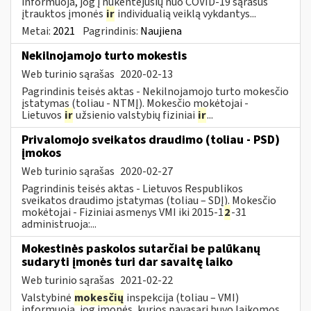
informuoja, jog į nukentėjusių nuo COVID-19 sąrašus
įtrauktos įmonės
ir
individualią veiklą vykdantys...
Metai:
2021
Pagrindinis:
Naujiena
Nekilnojamojo turto mokestis
Web turinio sąrašas
2020-02-13
Pagrindinis teisės aktas - Nekilnojamojo turto mokesčio
įstatymas (toliau - NTMĮ). Mokesčio mokėtojai -
Lietuvos
ir
užsienio valstybių fiziniai
ir
...
Privalomojo sveikatos draudimo (toliau - PSD)
įmokos
Web turinio sąrašas
2020-02-27
Pagrindinis teisės aktas - Lietuvos Respublikos
sveikatos draudimo įstatymas (toliau – SDĮ). Mokesčio
mokėtojai - Fiziniai asmenys VMI iki 2015-1
2
-31
administruoja:...
Mokestinės paskolos sutarčiai be palūkanų
sudaryti įmonės turi dar savaitę laiko
Web turinio sąrašas
2021-02-22
Valstybinė
mokesčių
inspekcija (toliau – VMI)
informuoja, jog įmonės, kurios pavasarį buvo laikomos