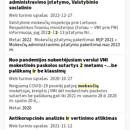
administravimo įstatymo, Valstybinio
socialinio
Web turinio sąrašas
2022-12-27
Valstybinė mokesčių inspekcija prie Lietuvos
Respublikos finansų ministerijos (toliau — VMI prie FM)
informuoja, jog 202
2
-1
2
-13 įstatymu Nr....
Metai:
2022
Mokesčių įstatymų pakeitimai:
MĮP 2021 »
Mokesčių administravimo įstatymo pakeitimai nuo 2023
m.
Nuo pandemijos nukentėjusiam verslui VMI
mokestinės paskolos sutartys
2
metams –...be
palūkanų
ir
be klausimų
Web turinio sąrašas
2020-10-27
Neigiamą COVID-19 poveikį patyrę
mokesčių
mokėtojai, kreiptis į VMI dėl mokestinės paskolos
sutarties be palūkanų gali iki 2021 m. vasario 28 d. 2020
m. spalio 20 d.,...
Metai:
2020
Antikorupcinės analizės
ir
vertinimo atlikimas
Web turinio sąrašas
2021-11-12