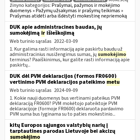
juridiniai asmenys
išdėstymo tvarka
ekstremali situacija
žinyno kategorijos:
Prašymai, pažymos ir mokėjimo
duomenys » Pažymų užsakymas ir prašymų teikimas »
Prašymas atidėti arba išdėstyti mokestinę nepriemoką
DUK apie administracines baudas, jų
sumokėjimą
ir
išieškojimą
Web turinio sąrašas
2022-03-09
1. Kur galima rasti informaciją apie paskirtų baudų už
administracinius nusižengimus sumas, jų
sumokėjimo
terminus? Paaiškinimus, kur galite rasti informaciją apie
paskirtų...
DUK dėl PVM deklaracijos (formos FR0600)
vertinimo PVM deklaracijos pateikimo
metu
Web turinio sąrašas
2024-09-09
1. Kokie nauji duomenys bus vertinami pateikus PVM
deklaraciją FR0600? PVM mokėtojo pateiktoje PVM
deklaracijoje (formoje FR0600) deklaruota pardavimo
PVM suma bus lyginama su to paties mokestinio...
kitų Europos sąjungos valstybių narių į
tarptautines parodas Lietuvoje bei akcizų
sumokėjimo