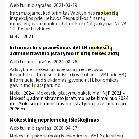
Web turinio sąrašas
2021-03-19
Informuojame, kad priimtas Valstybinės
mokesčių
inspekcijos prie Lietuvos Respublikos finansų
ministerijos viršininko 2021 m. kovo 4 d. įsakymas Nr. VA-
14 „Dėl Valstybinės...
Metai:
2021
Informacinis pranešimas dėl LR
mokesčių
administravimo įstatymo
ir
kitų teisės aktų
Web turinio sąrašas
2024-08-26
Valstybinė mokesčių inspekcija prie Lietuvos
Respublikos finansų ministerijos (toliau — VMI prie FM)
informuoja, kad siekdamas įgyvendinti Ekonomikos
gaivinimo
ir
atsparumo...
Metai:
2024
Mokesčių įstatymų pakeitimai:
MĮP 2021 »
Mokesčių administravimo įstatymo pakeitimai nuo 2024
m.
Mokesčių administravimo įstatymo pakeitimai nuo
2026 m.
Mokestinių nepriemokų išieškojimas
Web turinio sąrašas
2020-04-07
Mokestinių nepriemokų išieškojimas - VMI Mokestinių