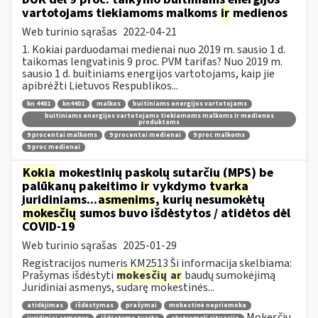
vartotojams tiekiamoms malkoms
ir
medienos
Web turinio sąrašas
2022-04-21
1. Kokiai parduodamai medienai nuo 2019 m. sausio 1 d.
taikomas lengvatinis 9 proc. PVM tarifas? Nuo 2019 m.
sausio 1 d. buitiniams energijos vartotojams, kaip jie
apibrėžti Lietuvos Respublikos...
kn 4401
kn4401
malkos
buitiniams energijos vartotojams
buitiniams energijos vartotojams tiekiamoms malkoms ir medienos
produktams
9 procentai malkoms
9 procentai medienai
9 proc malkoms
9 proc medienai
Kokia
mokestinių paskolų sutarčių (MPS) be
palūkanų pakeitimo
ir
vykdymo
tvarka
juridiniams...
asmenims
, kurių nesumokėtų
mokesčių
sumos buvo išdėstytos / atidėtos dėl
COVID-19
Web turinio sąrašas
2025-01-29
Registracijos numeris KM2513 Ši informacija skelbiama:
Prašymas išdėstyti
mokesčių
ar
baudų sumokėjimą
Juridiniai asmenys, sudarę mokestinės...
atidėjimas
išdėstymas
prašymai
mokestinė nepriemoka
Mokesčių