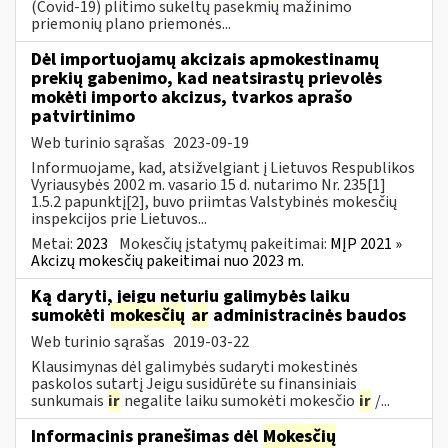
(Covid-19) plitimo sukeltų pasekmių mažinimo
priemonių plano priemonės...
Dėl importuojamų akcizais apmokestinamų
prekių gabenimo, kad neatsirastų prievolės
mokėti importo akcizus, tvarkos aprašo
patvirtinimo
Web turinio sąrašas
2023-09-19
Informuojame, kad, atsižvelgiant į Lietuvos Respublikos
Vyriausybės 2002 m. vasario 15 d. nutarimo Nr. 235[1]
1.5.2 papunktį[2], buvo priimtas Valstybinės mokesčių
inspekcijos prie Lietuvos...
Metai:
2023
Mokesčių įstatymų pakeitimai:
MĮP 2021 »
Akcizų mokesčių pakeitimai nuo 2023 m.
Ką daryti, jeigu neturiu galimybės laiku
sumokėti
mokesčių
ar
administracinės baudos
Web turinio sąrašas
2019-03-22
Klausimynas dėl galimybės sudaryti mokestinės
paskolos sutartį Jeigu susidūrėte su finansiniais
sunkumais
ir
negalite laiku sumokėti mokesčio
ir
/...
Informacinis pranešimas dėl
Mokesčių