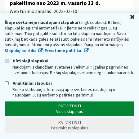
pakeitimo nuo 2023 m. vasario 13 d.
Web turinio sąrašas
2023-02-10
U
Informuojame, kad, vadovaujantis Lietuvos Respublikos
Šioje svetainėje naudojami slapukai
(angl. cookies). Būtinieji
akcizų įstatymo (toliau − AĮ) pakeitimu Nr. XIV-777[1],
slapukai įdiegiami automatiškai ir jiems nėra reikalingas Jūsų
nuo 2023 m. vasario 13 d. įsigalioja šie AĮ pakeitimai:
sutikimas. Taip pat galite sutikti ir su kitų slapukų naudojimu. Savo
nustatoma, kad akcizais...
sutikimą bet kada galėsite atšaukti pakeisdami interneto naršyklės
Metai:
2023
Mokesčių įstatymų pakeitimai:
MĮP 2021 »
nustatymus ir ištrindami įrašytus slapukus. Daugiau informacijos
Akcizų mokesčių pakeitimai nuo 2023 m.
Slapukų politika
;
Privatumo politika.
Dėl tiesioginio PVM
ir
(arba) akcizų lengvatų
Būtinieji slapukai
taikymo
Naudojami sklandžiam svetainės veikimui ir įgalina pagrindines
Web turinio sąrašas
2023-08-28
svetainės funkcijas. Be šių slapukų svetainė negali tinkamai veikti.
1. Teisės aktai, reglamentuojantys tiesioginio taikymo
Analitiniai slapukai
PVM
ir
(arba) akcizų lengvatas. • Pridėtinės vertės
Renka statistinę informaciją apie svetainės naudojimą ir
mokesčio
ir
akcizų taikymo prekėms...
naudojami Jūsų naršymo patirties gerinimui.
Kokia
tvarka
gyventojams taikomos
PATVIRTINTI
nekilnojamojo turto mokesčio lengvatos?
Visus slapukus
Web turinio sąrašas
2026-01-07
PATVIRTINTI
Registracijos numeris KM1581 Ši informacija skelbiama:
Pasirinktus slapukus
Fiziniams asmenims Mokesčių lengvatos
apmokestinamajam nekilnojamajam turtui taikomos