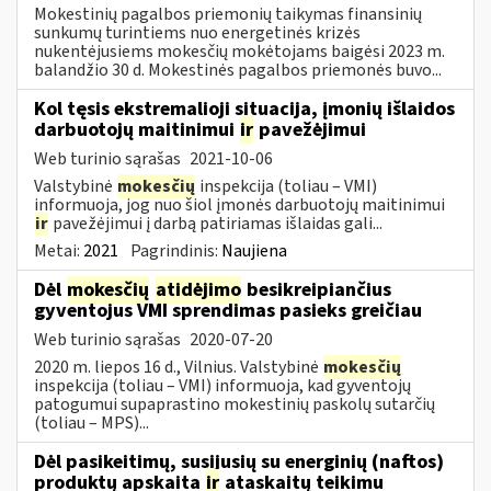
Mokestinių pagalbos priemonių taikymas finansinių
sunkumų turintiems nuo energetinės krizės
nukentėjusiems mokesčių mokėtojams baigėsi 2023 m.
balandžio 30 d. Mokestinės pagalbos priemonės buvo...
Kol tęsis ekstremalioji situacija, įmonių išlaidos
darbuotojų maitinimui
ir
pavežėjimui
Web turinio sąrašas
2021-10-06
Valstybinė
mokesčių
inspekcija (toliau – VMI)
informuoja, jog nuo šiol įmonės darbuotojų maitinimui
ir
pavežėjimui į darbą patiriamas išlaidas gali...
Metai:
2021
Pagrindinis:
Naujiena
Dėl
mokesčių
atidėjimo
besikreipiančius
gyventojus VMI sprendimas pasieks greičiau
Web turinio sąrašas
2020-07-20
2020 m. liepos 16 d., Vilnius. Valstybinė
mokesčių
inspekcija (toliau – VMI) informuoja, kad gyventojų
patogumui supaprastino mokestinių paskolų sutarčių
(toliau – MPS)...
Dėl pasikeitimų, susijusių su energinių (naftos)
produktų apskaita
ir
ataskaitų teikimu