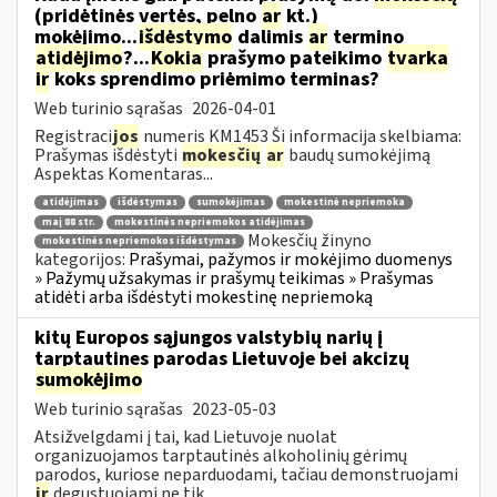
(pridėtinės vertės, pelno
ar
kt.)
mokėjimo...
išdėstymo
dalimis
ar
termino
atidėjimo
?...
Kokia
prašymo pateikimo
tvarka
ir
koks sprendimo priėmimo terminas?
Web turinio sąrašas
2026-04-01
Registraci
jos
numeris KM1453 Ši informacija skelbiama:
Prašymas išdėstyti
mokesčių
ar
baudų sumokėjimą
Aspektas Komentaras...
atidėjimas
išdėstymas
sumokėjimas
mokestinė nepriemoka
maį 88 str.
mokestinės nepriemokos atidėjimas
Mokesčių žinyno
mokestinės nepriemokos išdėstymas
kategorijos:
Prašymai, pažymos ir mokėjimo duomenys
» Pažymų užsakymas ir prašymų teikimas » Prašymas
atidėti arba išdėstyti mokestinę nepriemoką
kitų Europos sąjungos valstybių narių į
tarptautines parodas Lietuvoje bei akcizų
sumokėjimo
Web turinio sąrašas
2023-05-03
Atsižvelgdami į tai, kad Lietuvoje nuolat
organizuojamos tarptautinės alkoholinių gėrimų
parodos, kuriose neparduodami, tačiau demonstruojami
ir
degustuojami ne tik...