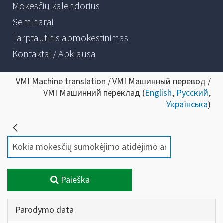
Mokesčių kalendorius
Seminarai
Tarptautinis apmokestinimas
Kontaktai / Apklausa
VMI Machine translation / VMI Машинный перевод /
VMI Машинний переклад (
English
,
Русский
,
Українська
)
Paieška
Parodymo data