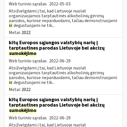
Web turinio sąrašas
2022-05-03
Atsižvelgdami į tai, kad Lietuvoje nuolat
organizuojamos tarptautinės alkoholinių gėrimų
parodos, kuriose neparduodami, tačiau demonstruojami
ir
degustuojami ne tik...
Metai:
2022
kitų Europos sąjungos valstybių narių į
tarptautines parodas Lietuvoje bei akcizų
sumokėjimo
Web turinio sąrašas
2022-06-29
Atsižvelgdami į tai, kad Lietuvoje nuolat
organizuojamos tarptautinės alkoholinių gėrimų
parodos, kuriose neparduodami, tačiau demonstruojami
ir
degustuojami ne tik...
Metai:
2022
kitų Europos sąjungos valstybių narių į
tarptautines parodas Lietuvoje bei akcizų
sumokėjimo
Web turinio sąrašas
2022-06-29
Atsižvelgdami į tai, kad Lietuvoje nuolat