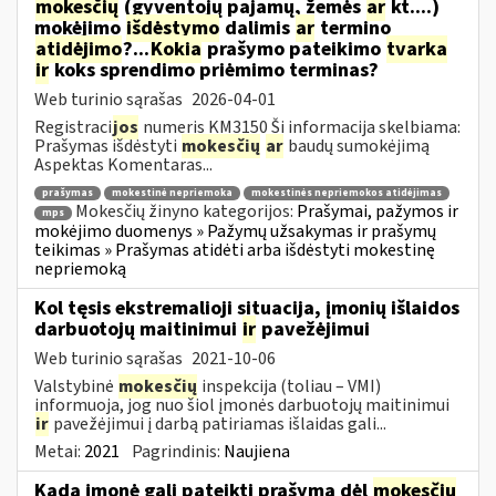
mokesčių
(gyventojų pajamų, žemės
ar
kt....)
mokėjimo
išdėstymo
dalimis
ar
termino
atidėjimo
?...
Kokia
prašymo pateikimo
tvarka
ir
koks sprendimo priėmimo terminas?
Web turinio sąrašas
2026-04-01
Registraci
jos
numeris KM3150 Ši informacija skelbiama:
Prašymas išdėstyti
mokesčių
ar
baudų sumokėjimą
Aspektas Komentaras...
prašymas
mokestinė nepriemoka
mokestinės nepriemokos atidėjimas
Mokesčių žinyno kategorijos:
Prašymai, pažymos ir
mps
mokėjimo duomenys » Pažymų užsakymas ir prašymų
teikimas » Prašymas atidėti arba išdėstyti mokestinę
nepriemoką
Kol tęsis ekstremalioji situacija, įmonių išlaidos
darbuotojų maitinimui
ir
pavežėjimui
Web turinio sąrašas
2021-10-06
Valstybinė
mokesčių
inspekcija (toliau – VMI)
informuoja, jog nuo šiol įmonės darbuotojų maitinimui
ir
pavežėjimui į darbą patiriamas išlaidas gali...
Metai:
2021
Pagrindinis:
Naujiena
Kada įmonė gali pateikti prašymą dėl
mokesčių