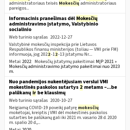
administratoriaus teisės
Mokesčių
administratoriaus
pareigos...
Informacinis pranešimas dėl
Mokesčių
administravimo įstatymo, Valstybinio
socialinio
Web turinio sąrašas
2022-12-27
Valstybinė mokesčių inspekcija prie Lietuvos
Respublikos finansų ministerijos (toliau — VMI prie FM)
informuoja, jog 202
2
-1
2
-13 įstatymu Nr....
Metai:
2022
Mokesčių įstatymų pakeitimai:
MĮP 2021 »
Mokesčių administravimo įstatymo pakeitimai nuo 2023
m.
Nuo pandemijos nukentėjusiam verslui VMI
mokestinės paskolos sutartys
2
metams –...be
palūkanų
ir
be klausimų
Web turinio sąrašas
2020-10-27
Neigiamą COVID-19 poveikį patyrę
mokesčių
mokėtojai, kreiptis į VMI dėl mokestinės paskolos
sutarties be palūkanų gali iki 2021 m. vasario 28 d. 2020
m. spalio 20 d.,...
Metai:
2020