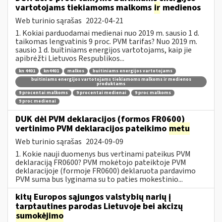
vartotojams tiekiamoms malkoms
ir
medienos
Web turinio sąrašas
2022-04-21
1. Kokiai parduodamai medienai nuo 2019 m. sausio 1 d.
taikomas lengvatinis 9 proc. PVM tarifas? Nuo 2019 m.
sausio 1 d. buitiniams energijos vartotojams, kaip jie
apibrėžti Lietuvos Respublikos...
kn 4401
kn4401
malkos
buitiniams energijos vartotojams
buitiniams energijos vartotojams tiekiamoms malkoms ir medienos
produktams
9 procentai malkoms
9 procentai medienai
9 proc malkoms
9 proc medienai
DUK dėl PVM deklaracijos (formos FR0600)
vertinimo PVM deklaracijos pateikimo
metu
Web turinio sąrašas
2024-09-09
1. Kokie nauji duomenys bus vertinami pateikus PVM
deklaraciją FR0600? PVM mokėtojo pateiktoje PVM
deklaracijoje (formoje FR0600) deklaruota pardavimo
PVM suma bus lyginama su to paties mokestinio...
kitų Europos sąjungos valstybių narių į
tarptautines parodas Lietuvoje bei akcizų
sumokėjimo