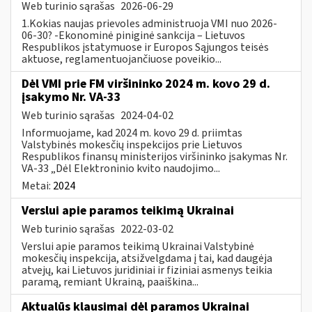
Web turinio sąrašas
2026-06-29
1.Kokias naujas prievoles administruoja VMI nuo 2026-
06-30? -Ekonominė piniginė sankcija – Lietuvos
Respublikos įstatymuose ir Europos Sąjungos teisės
aktuose, reglamentuojančiuose poveikio...
Dėl VMI prie FM viršininko 2024 m. kovo 29 d.
įsakymo Nr. VA-33
Web turinio sąrašas
2024-04-02
Informuojame, kad 2024 m. kovo 29 d. priimtas
Valstybinės mokesčių inspekcijos prie Lietuvos
Respublikos finansų ministerijos viršininko įsakymas Nr.
VA-33 „Dėl Elektroninio kvito naudojimo...
Metai:
2024
Verslui apie paramos teikimą Ukrainai
Web turinio sąrašas
2022-03-02
Verslui apie paramos teikimą Ukrainai Valstybinė
mokesčių inspekcija, atsižvelgdama į tai, kad daugėja
atvejų, kai Lietuvos juridiniai ir fiziniai asmenys teikia
paramą, remiant Ukrainą, paaiškina...
Aktualūs klausimai dėl paramos Ukrainai