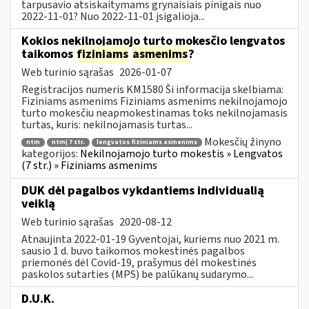
tarpusavio atsiskaitymams grynaisiais pinigais nuo
2022-11-01? Nuo 2022-11-01 įsigalioja...
Kokios nekilnojamojo turto mokesčio lengvatos
taikomos
fiziniams
asmenims
?
Web turinio sąrašas
2026-01-07
Registracijos numeris KM1580 Ši informacija skelbiama:
Fiziniams asmenims Fiziniams asmenims nekilnojamojo
turto mokesčiu neapmokestinamas toks nekilnojamasis
turtas, kuris: nekilnojamasis turtas...
Mokesčių žinyno
ntm
ntmį 7 str.
lengvatos fiziniams asmenims
kategorijos:
Nekilnojamojo turto mokestis » Lengvatos
(7 str.) » Fiziniams asmenims
DUK dėl pagalbos vykdantiems individualią
veiklą
Web turinio sąrašas
2020-08-12
Atnaujinta 2022-01-19 Gyventojai, kuriems nuo 2021 m.
sausio 1 d. buvo taikomos mokestinės pagalbos
priemonės dėl Covid-19, prašymus dėl mokestinės
paskolos sutarties (MPS) be palūkanų sudarymo...
D.U.K.