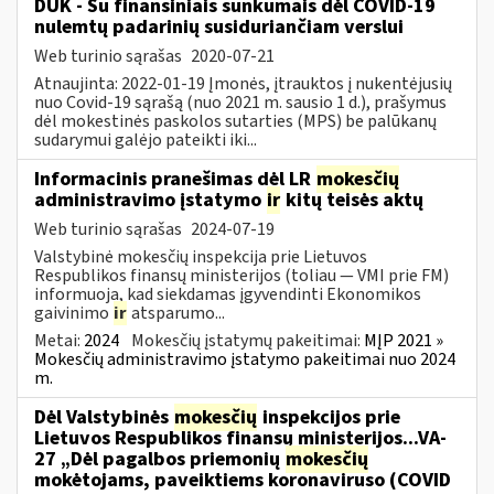
DUK - Su finansiniais sunkumais dėl COVID-19
nulemtų padarinių susiduriančiam verslui
Web turinio sąrašas
2020-07-21
Atnaujinta: 2022-01-19 Įmonės, įtrauktos į nukentėjusių
nuo Covid-19 sąrašą (nuo 2021 m. sausio 1 d.), prašymus
dėl mokestinės paskolos sutarties (MPS) be palūkanų
sudarymui galėjo pateikti iki...
Informacinis pranešimas dėl LR
mokesčių
administravimo įstatymo
ir
kitų teisės aktų
Web turinio sąrašas
2024-07-19
Valstybinė mokesčių inspekcija prie Lietuvos
Respublikos finansų ministerijos (toliau — VMI prie FM)
informuoja, kad siekdamas įgyvendinti Ekonomikos
gaivinimo
ir
atsparumo...
Metai:
2024
Mokesčių įstatymų pakeitimai:
MĮP 2021 »
Mokesčių administravimo įstatymo pakeitimai nuo 2024
m.
Dėl Valstybinės
mokesčių
inspekcijos prie
Lietuvos Respublikos finansų ministerijos...VA-
27 „Dėl pagalbos priemonių
mokesčių
mokėtojams, paveiktiems koronaviruso (COVID