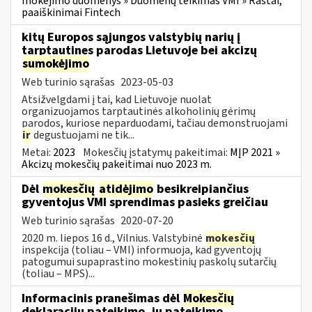
mokėjimo duomenys » Duomenų teikimas VMI » Raštai,
paaiškinimai Fintech
kitų Europos sąjungos valstybių narių į
tarptautines parodas Lietuvoje bei akcizų
sumokėjimo
Web turinio sąrašas
2023-05-03
Atsižvelgdami į tai, kad Lietuvoje nuolat
organizuojamos tarptautinės alkoholinių gėrimų
parodos, kuriose neparduodami, tačiau demonstruojami
ir
degustuojami ne tik...
Metai:
2023
Mokesčių įstatymų pakeitimai:
MĮP 2021 »
Akcizų mokesčių pakeitimai nuo 2023 m.
Dėl
mokesčių
atidėjimo
besikreipiančius
gyventojus VMI sprendimas pasieks greičiau
Web turinio sąrašas
2020-07-20
2020 m. liepos 16 d., Vilnius. Valstybinė
mokesčių
inspekcija (toliau – VMI) informuoja, kad gyventojų
patogumui supaprastino mokestinių paskolų sutarčių
(toliau – MPS)...
Informacinis pranešimas dėl
Mokesčių
deklaracijų pateikimo, jų pateikimo