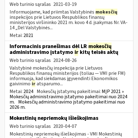
Web turinio sąrašas
2021-03-19
Informuojame, kad priimtas Valstybinės
mokesčių
inspekcijos prie Lietuvos Respublikos finansų
ministerijos viršininko 2021 m. kovo 4 d. įsakymas Nr. VA-
14 „Dėl Valstybinės...
Metai:
2021
Informacinis pranešimas dėl LR
mokesčių
administravimo įstatymo
ir
kitų teisės aktų
Web turinio sąrašas
2024-08-26
Valstybinė mokesčių inspekcija prie Lietuvos
Respublikos finansų ministerijos (toliau — VMI prie FM)
informuoja, kad siekdamas įgyvendinti Ekonomikos
gaivinimo
ir
atsparumo...
Metai:
2024
Mokesčių įstatymų pakeitimai:
MĮP 2021 »
Mokesčių administravimo įstatymo pakeitimai nuo 2024
m.
Mokesčių administravimo įstatymo pakeitimai nuo
2026 m.
Mokestinių nepriemokų išieškojimas
Web turinio sąrašas
2020-04-07
Mokestinių nepriemokų išieškojimas - VMI Mokestinių