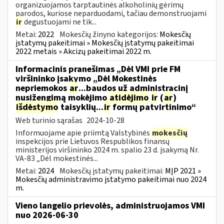
organizuojamos tarptautinės alkoholinių gėrimų
parodos, kuriose neparduodami, tačiau demonstruojami
ir
degustuojami ne tik...
Metai:
2022
Mokesčių žinyno kategorijos:
Mokesčių
įstatymų pakeitimai » Mokesčių įstatymų pakeitimai
2022 metais » Akcizų pakeitimai 2022 m.
Informacinis pranešimas „Dėl VMI prie FM
viršininko įsakymo „Dėl Mokestinės
nepriemokos
ar
...baudos už administracinį
nusižengimą mokėjimo
atidėjimo
ir
(
ar
)
išdėstymo
taisyklių...
ir
formų patvirtinimo“
Web turinio sąrašas
2024-10-28
Informuojame apie priimtą Valstybinės
mokesčių
inspekcijos prie Lietuvos Respublikos finansų
ministerijos viršininko 2024 m. spalio 23 d. įsakymą Nr.
VA-83 „Dėl mokestinės...
Metai:
2024
Mokesčių įstatymų pakeitimai:
MĮP 2021 »
Mokesčių administravimo įstatymo pakeitimai nuo 2024
m.
Vieno langelio prievolės, administruojamos VMI
nuo 2026-06-30