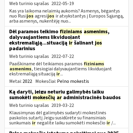
Web turinio sąrašas
2022-05-19
Kas yra laikoma nelaimių aukomis? Asmenys, bėgantys
nuo Rusi
jos
agresi
jos
ir atvykstantys į Europos Sąjungą,
arba asmenys, nukentėję nuo...
Dėl paramos teikimo
fiziniams
asmenims
,
dalyvaujantiems likviduojant
ekstremaliąją...situaciją
ir
šalinant
jos
padarinius
Web turinio sąrašas
2022-07-22
Paaiškiname dėl teikiamos paramos
fiziniams
asmenims
, tiesiogiai dalyvaujantiems likviduojant
ekstremaliąją situaciją
ir
...
Metai:
2022
Mokesčiai:
Pelno mokestis
Ką daryti, jeigu neturiu galimybės laiku
sumokėti
mokesčių
ar
administracinės baudos
Web turinio sąrašas
2019-03-22
Klausimynas dėl galimybės sudaryti mokestinės
paskolos sutartį Jeigu susidūrėte su finansiniais
sunkumais
ir
negalite laiku sumokėti mokesčio
ir
/...