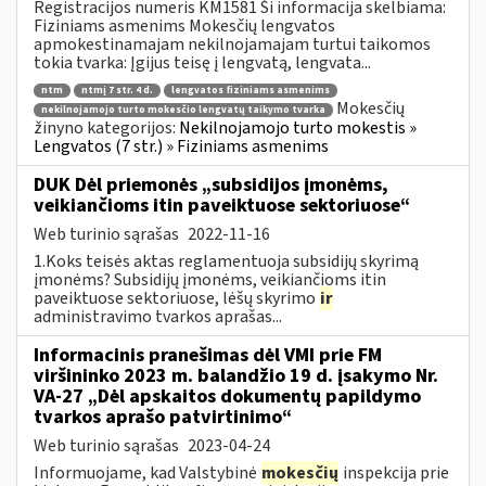
Registracijos numeris KM1581 Ši informacija skelbiama:
Fiziniams asmenims Mokesčių lengvatos
apmokestinamajam nekilnojamajam turtui taikomos
tokia tvarka: Įgijus teisę į lengvatą, lengvata...
ntm
ntmį 7 str. 4 d.
lengvatos fiziniams asmenims
Mokesčių
nekilnojamojo turto mokesčio lengvatų taikymo tvarka
žinyno kategorijos:
Nekilnojamojo turto mokestis »
Lengvatos (7 str.) » Fiziniams asmenims
DUK Dėl priemonės „subsidijos įmonėms,
veikiančioms itin paveiktuose sektoriuose“
Web turinio sąrašas
2022-11-16
1.Koks teisės aktas reglamentuoja subsidijų skyrimą
įmonėms? Subsidijų įmonėms, veikiančioms itin
paveiktuose sektoriuose, lėšų skyrimo
ir
administravimo tvarkos aprašas...
Informacinis pranešimas dėl VMI prie FM
viršininko 2023 m. balandžio 19 d. įsakymo Nr.
VA-27 „Dėl apskaitos dokumentų papildymo
tvarkos aprašo patvirtinimo“
Web turinio sąrašas
2023-04-24
Informuojame, kad Valstybinė
mokesčių
inspekcija prie