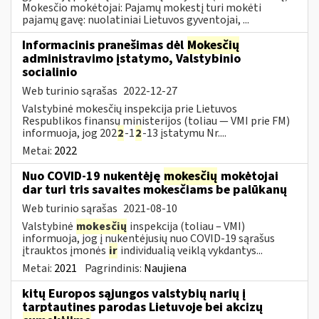
Mokesčio mokėtojai: Pajamų mokestį turi mokėti
pajamų gavę: nuolatiniai Lietuvos gyventojai, ...
Informacinis pranešimas dėl
Mokesčių
administravimo įstatymo, Valstybinio
socialinio
Web turinio sąrašas
2022-12-27
Valstybinė mokesčių inspekcija prie Lietuvos
Respublikos finansų ministerijos (toliau — VMI prie FM)
informuoja, jog 202
2
-1
2
-13 įstatymu Nr....
Metai:
2022
Nuo COVID-19 nukentėję
mokesčių
mokėtojai
dar turi tris savaites mokesčiams be palūkanų
Web turinio sąrašas
2021-08-10
Valstybinė
mokesčių
inspekcija (toliau – VMI)
informuoja, jog į nukentėjusių nuo COVID-19 sąrašus
įtrauktos įmonės
ir
individualią veiklą vykdantys...
Metai:
2021
Pagrindinis:
Naujiena
kitų Europos sąjungos valstybių narių į
tarptautines parodas Lietuvoje bei akcizų