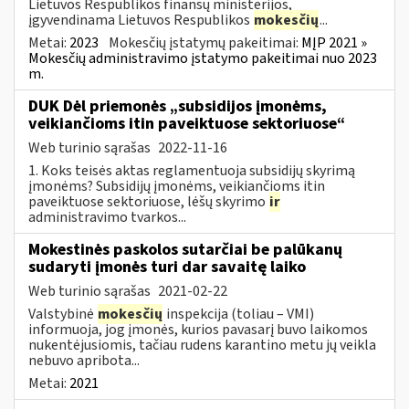
Lietuvos Respublikos finansų ministerijos,
įgyvendinama Lietuvos Respublikos
mokesčių
...
Metai:
2023
Mokesčių įstatymų pakeitimai:
MĮP 2021 »
Mokesčių administravimo įstatymo pakeitimai nuo 2023
m.
DUK Dėl priemonės „subsidijos įmonėms,
veikiančioms itin paveiktuose sektoriuose“
Web turinio sąrašas
2022-11-16
1. Koks teisės aktas reglamentuoja subsidijų skyrimą
įmonėms? Subsidijų įmonėms, veikiančioms itin
paveiktuose sektoriuose, lėšų skyrimo
ir
administravimo tvarkos...
Mokestinės paskolos sutarčiai be palūkanų
sudaryti įmonės turi dar savaitę laiko
Web turinio sąrašas
2021-02-22
Valstybinė
mokesčių
inspekcija (toliau – VMI)
informuoja, jog įmonės, kurios pavasarį buvo laikomos
nukentėjusiomis, tačiau rudens karantino metu jų veikla
nebuvo apribota...
Metai:
2021