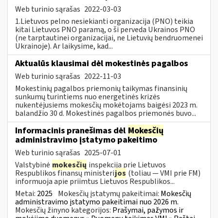
Web turinio sąrašas
2022-03-03
1.Lietuvos pelno nesiekianti organizacija (PNO) teikia
kitai Lietuvos PNO paramą, o ši perveda Ukrainos PNO
(ne tarptautinei organizacijai, ne Lietuvių bendruomenei
Ukrainoje). Ar laikysime, kad...
Aktualūs klausimai dėl mokestinės pagalbos
Web turinio sąrašas
2022-11-03
Mokestinių pagalbos priemonių taikymas finansinių
sunkumų turintiems nuo energetinės krizės
nukentėjusiems mokesčių mokėtojams baigėsi 2023 m.
balandžio 30 d. Mokestinės pagalbos priemonės buvo...
Informacinis pranešimas dėl
Mokesčių
administravimo įstatymo pakeitimo
Web turinio sąrašas
2025-07-01
Valstybinė
mokesčių
inspekcija prie Lietuvos
Respublikos finansų ministeri
jos
(toliau — VMI prie FM)
informuoja apie priimtus Lietuvos Respublikos...
Metai:
2025
Mokesčių įstatymų pakeitimai:
Mokesčių
administravimo įstatymo pakeitimai nuo 2026 m.
Mokesčių žinyno kategorijos:
Prašymai, pažymos ir