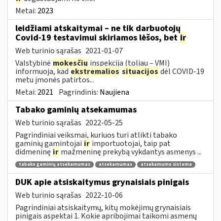
Metai:
2023
leidžiami atskaitymai – ne tik darbuotojų
Covid-19 testavimui skiriamos lėšos, bet
ir
Web turinio sąrašas
2021-01-07
Valstybinė
mokesčių
inspekcija (toliau – VMI)
informuoja, kad
ekstremalios
situacijos
dėl COVID-19
metu įmonės patirtos...
Metai:
2021
Pagrindinis:
Naujiena
Tabako gaminių atsekamumas
Web turinio sąrašas
2022-05-25
Pagrindiniai veiksmai, kuriuos turi atlikti tabako
gaminių gamintojai
ir
importuotojai, taip pat
didmeninę
ir
mažmeninę prekybą vykdantys asmenys ...
tabako gaminių atsekamumas
atsekamumas
atsekamumo sistema
DUK apie atsiskaitymus grynaisiais pinigais
Web turinio sąrašas
2022-10-06
Pagrindiniai atsiskaitymų, kitų mokėjimų grynaisiais
pinigais aspektai 1. Kokie apribojimai taikomi asmenų