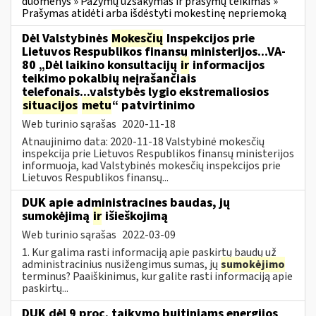
duomenys » Pažymų užsakymas ir prašymų teikimas »
Prašymas atidėti arba išdėstyti mokestinę nepriemoką
Dėl Valstybinės
Mokesčių
Inspekcijos prie
Lietuvos Respublikos finansų ministerijos...VA-
80 „Dėl laikino konsultacijų
ir
informacijos
teikimo pokalbių neįrašančiais
telefonais...valstybės lygio ekstremaliosios
situacijos
metu
“ patvirtinimo
Web turinio sąrašas
2020-11-18
Atnaujinimo data: 2020-11-18 Valstybinė mokesčių
inspekcija prie Lietuvos Respublikos finansų ministerijos
informuoja, kad Valstybinės mokesčių inspekcijos prie
Lietuvos Respublikos finansų...
DUK apie administracines baudas, jų
sumokėjimą
ir
išieškojimą
Web turinio sąrašas
2022-03-09
1. Kur galima rasti informaciją apie paskirtų baudų už
administracinius nusižengimus sumas, jų
sumokėjimo
terminus? Paaiškinimus, kur galite rasti informaciją apie
paskirtų...
DUK dėl 9 proc. taikymo buitiniams energijos