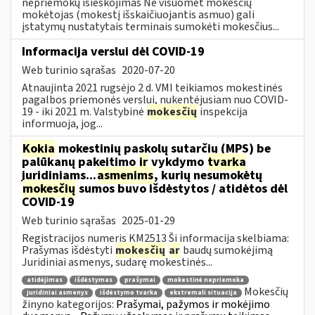
nepriemokų išieškojimas Ne visuomet mokesčių
mokėtojas (mokestį išskaičiuojantis asmuo) gali
įstatymų nustatytais terminais sumokėti mokesčius...
Informacija verslui dėl COVID-19
Web turinio sąrašas
2020-07-20
Atnaujinta 2021 rugsėjo 2 d. VMI teikiamos mokestinės
pagalbos priemonės verslui, nukentėjusiam nuo COVID-
19 - iki 2021 m. Valstybinė
mokesčių
inspekcija
informuoja, jog...
Kokia
mokestinių paskolų sutarčių (MPS) be
palūkanų pakeitimo
ir
vykdymo
tvarka
juridiniams...
asmenims
, kurių nesumokėtų
mokesčių
sumos buvo išdėstytos / atidėtos dėl
COVID-19
Web turinio sąrašas
2025-01-29
Registracijos numeris KM2513 Ši informacija skelbiama:
Prašymas išdėstyti
mokesčių
ar
baudų sumokėjimą
Juridiniai asmenys, sudarę mokestinės...
atidėjimas
išdėstymas
prašymai
mokestinė nepriemoka
Mokesčių
juridiniai asmenys
išdėstymo tvarka
ekstremali situacija
žinyno kategorijos:
Prašymai, pažymos ir mokėjimo