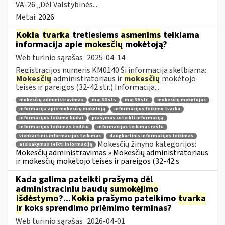
VA-26 „Dėl Valstybinės...
Metai:
2026
Kokia
tvarka
tretiesiems
asmenims
teikiama
informacija apie
mokesčių
mokėtoją?
Web turinio sąrašas
2025-04-14
Registracijos numeris KM0140 Ši informacija skelbiama:
Mokesčių
administratoriaus ir
mokesčių
mokėtojo
teisės ir pareigos (32-42 str.) Informacija...
mokesčių administravimas
maį 38 str.
maį 39 str.
mokesčių mokėtojas
informacija apie mokesčių mokėtoją
informacijos teikimo tvarka
informacijos teikimo būdai
prašymas suteikti informaciją
informacijos teikimas žodžiu
informacijos teikimas raštu
vienkartinis informacijos teikimas
daugkartinis informacijos teikimas
Mokesčių žinyno kategorijos:
atsisakymas teikti informaciją
Mokesčių administravimas » Mokesčių administratoriaus
ir mokesčių mokėtojo teisės ir pareigos (32-42 s
Kada galima pateikti prašymą dėl
administracinių baudų
sumokėjimo
išdėstymo
?...
Kokia
prašymo pateikimo
tvarka
ir
koks sprendimo priėmimo terminas?
Web turinio sąrašas
2026-04-01