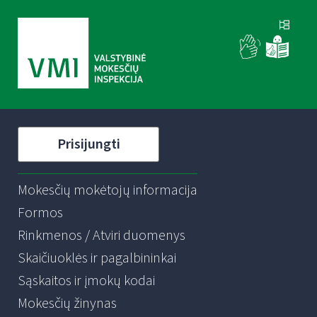
Prisijungti
Mokesčių mokėtojų informacija
Formos
Rinkmenos / Atviri duomenys
Skaičiuoklės ir pagalbininkai
Sąskaitos ir įmokų kodai
Mokesčių žinynas