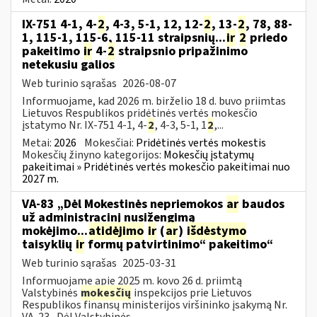
IX-751 4-1, 4-
2
, 4-3, 5-1, 12, 12-
2
, 13-
2
, 78, 88-
1, 115-1, 115-6, 115-11 straipsnių...
ir
2
priedo
pakeitimo
ir
4-
2
straipsnio pripažinimo
netekusiu galios
Web turinio sąrašas
2026-08-07
Informuojame, kad 2026 m. birželio 18 d. buvo priimtas
Lietuvos Respublikos pridėtinės vertės mokesčio
įstatymo Nr. IX-751 4-1, 4-
2
, 4-3, 5-1, 1
2
,...
Metai:
2026
Mokesčiai:
Pridėtinės vertės mokestis
Mokesčių žinyno kategorijos:
Mokesčių įstatymų
pakeitimai » Pridėtinės vertės mokesčio pakeitimai nuo
2027 m.
VA-83 „Dėl Mokestinės nepriemokos
ar
baudos
už administracinį nusižengimą
mokėjimo...
atidėjimo
ir
(
ar
)
išdėstymo
taisyklių
ir
formų patvirtinimo“ pakeitimo“
Web turinio sąrašas
2025-03-31
Informuojame apie 2025 m. kovo 26 d. priimtą
Valstybinės
mokesčių
inspekcijos prie Lietuvos
Respublikos finansų ministerijos viršininko įsakymą Nr.
VA-23 „Dėl Valstybinės...