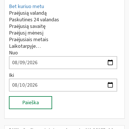
Bet kuriuo metu
Praėjusią valandą
Paskutines 24 valandas
Praėjusią savaitę
Praėjusį mėnesį
Praėjusiais metais
Laikotarpyje…
Nuo
Iki
Paieška