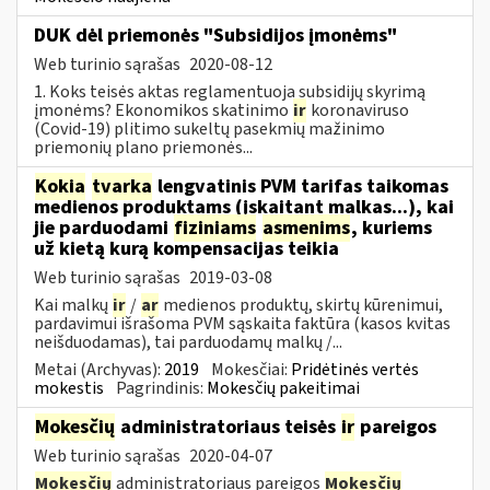
DUK dėl priemonės "Subsidijos įmonėms"
Web turinio sąrašas
2020-08-12
1. Koks teisės aktas reglamentuoja subsidijų skyrimą
įmonėms? Ekonomikos skatinimo
ir
koronaviruso
(Covid-19) plitimo sukeltų pasekmių mažinimo
priemonių plano priemonės...
Kokia
tvarka
lengvatinis PVM tarifas taikomas
medienos produktams (įskaitant malkas...), kai
jie parduodami
fiziniams
asmenims
, kuriems
už kietą kurą kompensacijas teikia
Web turinio sąrašas
2019-03-08
Kai malkų
ir
/
ar
medienos produktų, skirtų kūrenimui,
pardavimui išrašoma PVM sąskaita faktūra (kasos kvitas
neišduodamas), tai parduodamų malkų /...
Metai (Archyvas):
2019
Mokesčiai:
Pridėtinės vertės
mokestis
Pagrindinis:
Mokesčių pakeitimai
Mokesčių
administratoriaus teisės
ir
pareigos
Web turinio sąrašas
2020-04-07
Mokesčių
administratoriaus pareigos
Mokesčių