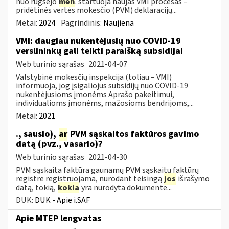
nuo rugsėjo
mėn
. startuoja naujas VMI procesas –
pridėtinės vertės mokesčio (PVM) deklaracijų...
Metai:
2024
Pagrindinis:
Naujiena
VMI: daugiau nukentėjusių nuo COVID-19
verslininkų gali teikti paraišką subsidijai
Web turinio sąrašas
2021-04-07
Valstybinė mokesčių inspekcija (toliau – VMI)
informuoja, jog įsigaliojus subsidijų nuo COVID-19
nukentėjusioms įmonėms Aprašo pakeitimui,
individualioms įmonėms, mažosioms bendrijoms,...
Metai:
2021
., sausio),
ar
PVM sąskaitos faktūros gavimo
datą (pvz., vasario)?
Web turinio sąrašas
2021-04-30
PVM sąskaita faktūra gaunamų PVM sąskaitų faktūrų
registre registruojama, nurodant teisingą
jos
išrašymo
datą, tokią,
kokia
yra nurodyta dokumente...
DUK:
DUK - Apie i.SAF
Apie MTEP lengvatas