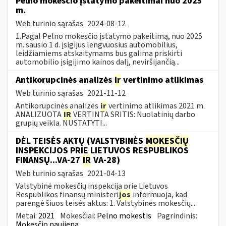
Pelno mokesčio įstatymo pakeitimai nuo 2025
m.
Web turinio sąrašas
2024-08-12
1.Pagal Pelno mokesčio įstatymo pakeitimą, nuo 2025
m. sausio 1 d. įsigijus lengvuosius automobilius,
leidžiamiems atskaitymams bus galima priskirti
automobilio įsigijimo kainos dalį, neviršijančią...
Antikorupcinės analizės
ir
vertinimo atlikimas
Web turinio sąrašas
2021-11-12
Antikorupcinės analizės
ir
vertinimo atlikimas 2021 m.
ANALIZUOTA
IR
VERTINTA SRITIS: Nuolatinių darbo
grupių veikla. NUSTATYTI...
DĖL TEISĖS AKTŲ (VALSTYBINĖS
MOKESČIŲ
INSPEKCIJOS PRIE LIETUVOS RESPUBLIKOS
FINANSŲ...VA-27
IR
VA-28)
Web turinio sąrašas
2021-04-13
Valstybinė mokesčių inspekcija prie Lietuvos
Respublikos finansų ministeri
jos
informuoja, kad
parengė šiuos teisės aktus: 1. Valstybinės mokesčių...
Metai:
2021
Mokesčiai:
Pelno mokestis
Pagrindinis:
Mokesčio naujiena