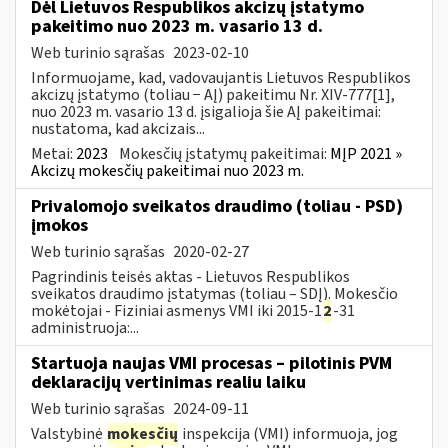
Dėl Lietuvos Respublikos akcizų įstatymo
pakeitimo nuo 2023 m. vasario 13 d.
Web turinio sąrašas
2023-02-10
Informuojame, kad, vadovaujantis Lietuvos Respublikos
akcizų įstatymo (toliau − AĮ) pakeitimu Nr. XIV-777[1],
nuo 2023 m. vasario 13 d. įsigalioja šie AĮ pakeitimai:
nustatoma, kad akcizais...
Metai:
2023
Mokesčių įstatymų pakeitimai:
MĮP 2021 »
Akcizų mokesčių pakeitimai nuo 2023 m.
Privalomojo sveikatos draudimo (toliau - PSD)
įmokos
Web turinio sąrašas
2020-02-27
Pagrindinis teisės aktas - Lietuvos Respublikos
sveikatos draudimo įstatymas (toliau – SDĮ). Mokesčio
mokėtojai - Fiziniai asmenys VMI iki 2015-1
2
-31
administruoja:...
Startuoja naujas VMI procesas – pilotinis PVM
deklaracijų vertinimas realiu laiku
Web turinio sąrašas
2024-09-11
Valstybinė
mokesčių
inspekcija (VMI) informuoja, jog