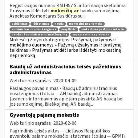
Registracijos numeris KM1457 Ši informacija skelbiama:
Prašymas išdėstyti
mokesčių
ar
baudų sumokėjimą
Aspektas Komentaras Susidūrus su...
atidėjimas
išdėstymas
nauda
mokestinė nepriemoka
administracinis nusižengimas
maį 88 str.
mokestinės paskolos sutartis
bauda už administracinį nusižengimą
supaprastintas procesas
Mokesčių žinyno kategorijos:
Prašymai, pažymos ir
mokėjimo duomenys » Pažymų užsakymas ir prašymų
teikimas » Prašymas atidėti arba išdėstyti mokestinę
nepriemoką
Baudų už administracinius teisės pažeidimus
administravimas
Web turinio sąrašas
2020-04-09
Paslaugos pavadinimas - Baudų už administracinius
nusižengimus (toliau — AN baudų) administravimas
(asmens informavimas apie jam paskirtą AN baudą bei
jos sumokėjimą, išieškojimą, AN baudų...
Gyventojų pajamų mokestis
Web turinio sąrašas
2020-02-06
Pagrindinis teisės aktas — Lietuvos Respublikos
gyventojų pajamų mokesčio įstatymas (toliau — GPMĮ).