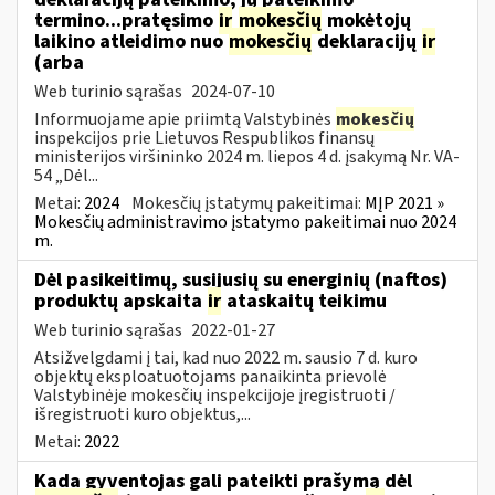
termino...pratęsimo
ir
mokesčių
mokėtojų
laikino atleidimo nuo
mokesčių
deklaracijų
ir
(arba
Web turinio sąrašas
2024-07-10
Informuojame apie priimtą Valstybinės
mokesčių
inspekcijos prie Lietuvos Respublikos finansų
ministerijos viršininko 2024 m. liepos 4 d. įsakymą Nr. VA-
54 „Dėl...
Metai:
2024
Mokesčių įstatymų pakeitimai:
MĮP 2021 »
Mokesčių administravimo įstatymo pakeitimai nuo 2024
m.
Dėl pasikeitimų, susijusių su energinių (naftos)
produktų apskaita
ir
ataskaitų teikimu
Web turinio sąrašas
2022-01-27
Atsižvelgdami į tai, kad nuo 2022 m. sausio 7 d. kuro
objektų eksploatuotojams panaikinta prievolė
Valstybinėje mokesčių inspekcijoje įregistruoti /
išregistruoti kuro objektus,...
Metai:
2022
Kada gyventojas gali pateikti prašymą dėl