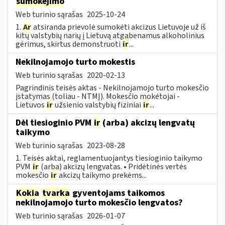
sumokėjimo
Web turinio sąrašas
2025-10-24
1.
Ar
atsiranda prievolė sumokėti akcizus Lietuvoje už iš
kitų valstybių narių į Lietuvą atgabenamus alkoholinius
gėrimus, skirtus demonstruoti
ir
...
Nekilnojamojo turto mokestis
Web turinio sąrašas
2020-02-13
Pagrindinis teisės aktas - Nekilnojamojo turto mokesčio
įstatymas (toliau - NTMĮ). Mokesčio mokėtojai -
Lietuvos
ir
užsienio valstybių fiziniai
ir
...
Dėl tiesioginio PVM
ir
(arba) akcizų lengvatų
taikymo
Web turinio sąrašas
2023-08-28
1. Teisės aktai, reglamentuojantys tiesioginio taikymo
PVM
ir
(arba) akcizų lengvatas. • Pridėtinės vertės
mokesčio
ir
akcizų taikymo prekėms...
Kokia
tvarka
gyventojams taikomos
nekilnojamojo turto mokesčio lengvatos?
Web turinio sąrašas
2026-01-07