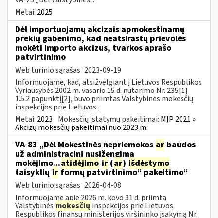
Metai:
2025
Dėl importuojamų akcizais apmokestinamų
prekių gabenimo, kad neatsirastų prievolės
mokėti importo akcizus, tvarkos aprašo
patvirtinimo
Web turinio sąrašas
2023-09-19
Informuojame, kad, atsižvelgiant į Lietuvos Respublikos
Vyriausybės 2002 m. vasario 15 d. nutarimo Nr. 235[1]
1.5.2 papunktį[2], buvo priimtas Valstybinės mokesčių
inspekcijos prie Lietuvos...
Metai:
2023
Mokesčių įstatymų pakeitimai:
MĮP 2021 »
Akcizų mokesčių pakeitimai nuo 2023 m.
VA-83 „Dėl Mokestinės nepriemokos
ar
baudos
už administracinį nusižengimą
mokėjimo...
atidėjimo
ir
(
ar
)
išdėstymo
taisyklių
ir
formų patvirtinimo“ pakeitimo“
Web turinio sąrašas
2026-04-08
Informuojame apie 2026 m. kovo 31 d. priimtą
Valstybinės
mokesčių
inspekcijos prie Lietuvos
Respublikos finansų ministerijos viršininko įsakymą Nr.